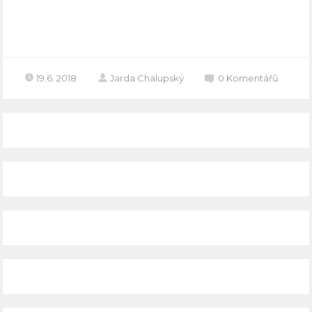
Celý článek
19.6. 2018
Jarda Chalupský
0
Komentářů