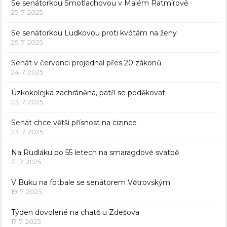
Se senátorkou Smotlachovou v Malém Ratmírově
25. 7. 2025
Se senátorkou Ludkovou proti kvótám na ženy
25. 7. 2025
Senát v červenci projednal přes 20 zákonů
24. 7. 2025
Úzkokolejka zachráněna, patří se poděkovat
23. 7. 2025
Senát chce větší přísnost na cizince
23. 7. 2025
Na Rudláku po 55 letech na smaragdové svatbě
21. 7. 2025
V Buku na fotbale se senátorem Větrovským
19. 7. 2025
Týden dovolené na chatě u Zdešova
17. 7. 2025