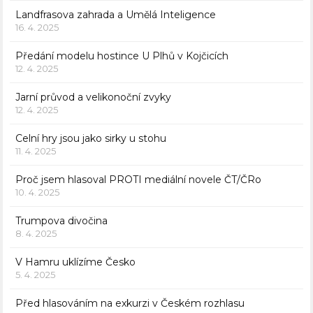
Landfrasova zahrada a Umělá Inteligence
16. 4. 2025
Předání modelu hostince U Plhů v Kojčicích
12. 4. 2025
Jarní průvod a velikonoční zvyky
12. 4. 2025
Celní hry jsou jako sirky u stohu
11. 4. 2025
Proč jsem hlasoval PROTI mediální novele ČT/ČRo
10. 4. 2025
Trumpova divočina
8. 4. 2025
V Hamru uklízíme Česko
5. 4. 2025
Před hlasováním na exkurzi v Českém rozhlasu