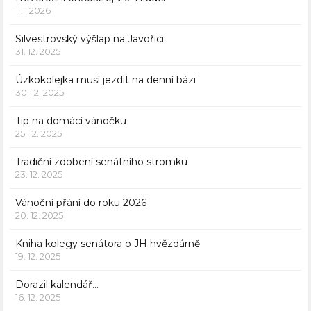
1. 1. 2026
Silvestrovský výšlap na Javořici
31. 12. 2025
Úzkokolejka musí jezdit na denní bázi
30. 12. 2025
Tip na domácí vánočku
25. 12. 2025
Tradiční zdobení senátního stromku
23. 12. 2025
Vánoční přání do roku 2026
20. 12. 2025
Kniha kolegy senátora o JH hvězdárně
19. 12. 2025
Dorazil kalendář…
16. 12. 2025