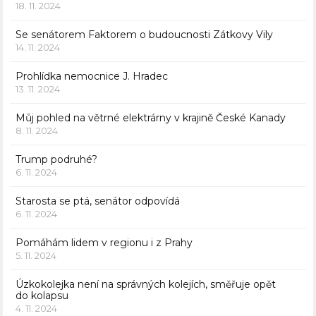
18. 11. 2024
Se senátorem Faktorem o budoucnosti Zátkovy Vily
14. 11. 2024
Prohlídka nemocnice J. Hradec
13. 11. 2024
Můj pohled na větrné elektrárny v krajině České Kanady
8. 11. 2024
Trump podruhé?
6. 11. 2024
Starosta se ptá, senátor odpovídá
6. 11. 2024
Pomáhám lidem v regionu i z Prahy
5. 11. 2024
Úzkokolejka není na správných kolejích, směřuje opět
do kolapsu
4. 11. 2024