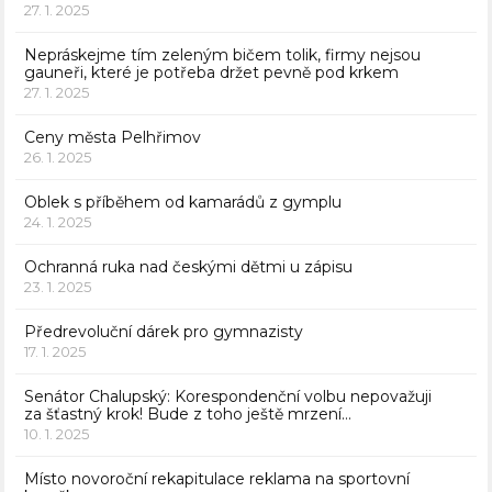
27. 1. 2025
Nepráskejme tím zeleným bičem tolik, firmy nejsou
gauneři, které je potřeba držet pevně pod krkem
27. 1. 2025
Ceny města Pelhřimov
26. 1. 2025
Oblek s příběhem od kamarádů z gymplu
24. 1. 2025
Ochranná ruka nad českými dětmi u zápisu
23. 1. 2025
Předrevoluční dárek pro gymnazisty
17. 1. 2025
Senátor Chalupský: Korespondenční volbu nepovažuji
za šťastný krok! Bude z toho ještě mrzení…
10. 1. 2025
Místo novoroční rekapitulace reklama na sportovní