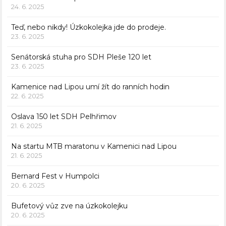
24. 6. 2025
Teď, nebo nikdy! Úzkokolejka jde do prodeje.
23. 6. 2025
Senátorská stuha pro SDH Pleše 120 let
23. 6. 2025
Kamenice nad Lipou umí žít do ranních hodin
22. 6. 2025
Oslava 150 let SDH Pelhřimov
21. 6. 2025
Na startu MTB maratonu v Kamenici nad Lipou
21. 6. 2025
Bernard Fest v Humpolci
20. 6. 2025
Bufetový vůz zve na úzkokolejku
20. 6. 2025