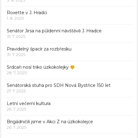
3. 8. 2025
Roxette v J. Hradci
1. 8. 2025
Senátor Jirsa na půldenní návštěvě J. Hradce
31. 7. 2025
Pravidelný špacír za rozbřesku
31. 7. 2025
Srdcaři nosí triko úzkokolejky
28. 7. 2025
Senátorská stuha pro SDH Nová Bystřice 150 let
27. 7. 2025
Letní večerní kultura
26. 7. 2025
Brigádničili jsme v Akci Z na úzkokolejce
26. 7. 2025