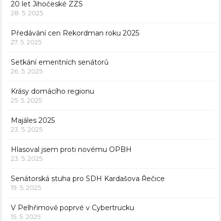
20 let Jihočeské ZZS
28. 5. 2025
Předávání cen Rekordman roku 2025
27. 5. 2025
Setkání emeritních senátorů
26. 5. 2025
Krásy domácího regionu
25. 5. 2025
Majáles 2025
23. 5. 2025
Hlasoval jsem proti novému OPBH
23. 5. 2025
Senátorská stuha pro SDH Kardašova Řečice
19. 5. 2025
V Pelhřimově poprvé v Cybertrucku
15. 5. 2025