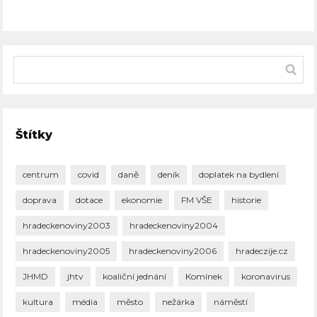
Štítky
centrum
covid
daně
deník
doplatek na bydlení
doprava
dotace
ekonomie
FM VŠE
historie
hradeckenoviny2003
hradeckenoviny2004
hradeckenoviny2005
hradeckenoviny2006
hradeczije.cz
JHMD
jhtv
koaliční jednání
Komínek
koronavirus
kultura
média
město
nežárka
náměstí