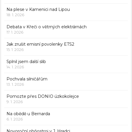
Na plese v Kamenici nad Lipou
18. 1. 2026
Debata v Křeči o větrných elektrárnách
17. 1. 2026
Jak zrušit emisní povolenky ETS2
15. 1. 2026
Splnil jsem další slib
14. 1. 2026
Pochvala silničářům
13. 1. 2026
Pomozte přes DONIO úzkokolejce
9. 1. 2026
Na obědě u Bernarda
6. 1. 2026
Novoroční ohňostroj v J. Hradci