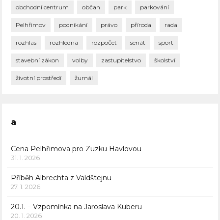
obchodní centrum
občan
park
parkování
Pelhřimov
podnikání
právo
příroda
rada
rozhlas
rozhledna
rozpočet
senát
sport
stavební zákon
volby
zastupitelstvo
školství
životní prostředí
žurnál
a
Cena Pelhřimova pro Zuzku Havlovou
31. 1. 2026
Příběh Albrechta z Valdštejnu
27. 1. 2026
20.1. – Vzpomínka na Jaroslava Kuberu
20. 1. 2026