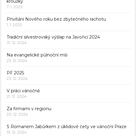
kroužky
7. 1. 2025
Přivítání Nového roku bez zbytečného rachotu
1. 1. 2025
Tradiční silvestrovský výšlap na Javořici 2024
31. 12. 2024
Na evangelické půlnoční mši
25. 12. 2024
PF 2025
23. 12. 2024
V práci vánočně
21. 12. 2024
Za firmami v regionu
20. 12. 2024
S Romanem Jabůrkem z úklidové čety ve vánoční Praze
19. 12. 2024