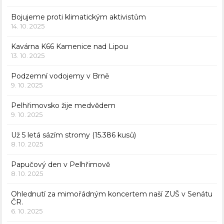
Bojujeme proti klimatickým aktivistům
14. 10. 2025
Kavárna K66 Kamenice nad Lipou
13. 10. 2025
Podzemní vodojemy v Brně
9. 10. 2025
Pelhřimovsko žije medvědem
9. 10. 2025
Už 5 letá sázím stromy (15.386 kusů)
8. 10. 2025
Papučový den v Pelhřimově
8. 10. 2025
Ohlednutí za mimořádným koncertem naší ZUŠ v Senátu
ČR.
6. 10. 2025