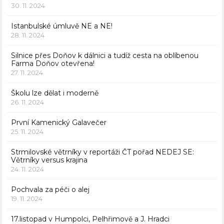
30. 11. 2024
Istanbulské úmluvě NE a NE!
28. 11. 2024
Silnice přes Doňov k dálnici a tudíž cesta na oblíbenou
Farma Doňov otevřena!
27. 11. 2024
Školu lze dělat i moderně
26. 11. 2024
První Kamenický Galavečer
25. 11. 2024
Strmilovské větrníky v reportáži ČT pořad NEDEJ SE:
Větrníky versus krajina
24. 11. 2024
Pochvala za péči o alej
19. 11. 2024
17.listopad v Humpolci, Pelhřimově a J. Hradci