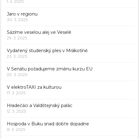
1. 4. 2025
Jaro v regionu
30. 3. 2025
Sázíme veselou alej ve Veselé
29. 3. 2025
Vydařený studenský ples v Mrákotíně
23. 3. 2025
V Senátu požadujeme změnu kurzu EU
20. 3. 2025
V elektroTAXI za kulturou
17. 3. 2025
Hradečáci a Valdštejnský palác
12. 3. 2025
Hospoda v Buku snad dobře dopadne
8. 3. 2025