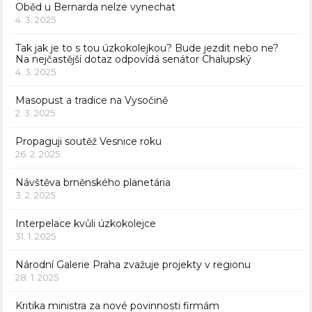
Oběd u Bernarda nelze vynechat
4. 3. 2025
Tak jak je to s tou úzkokolejkou? Bude jezdit nebo ne?
Na nejčastější dotaz odpovídá senátor Chalupský
4. 3. 2025
Masopust a tradice na Vysočině
2. 3. 2025
Propaguji soutěž Vesnice roku
26. 2. 2025
Návštěva brněnského planetária
3. 2. 2025
Interpelace kvůli úzkokolejce
31. 1. 2025
Národní Galerie Praha zvažuje projekty v regionu
28. 1. 2025
Kritika ministra za nové povinnosti firmám