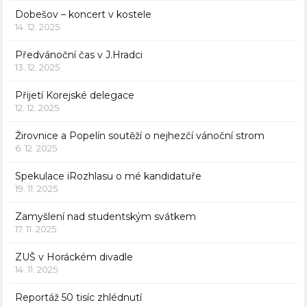
Dobešov – koncert v kostele
14. 12. 2025
Předvánoční čas v J.Hradci
13. 12. 2025
Přijetí Korejské delegace
12. 12. 2025
Žirovnice a Popelín soutěží o nejhezčí vánoční strom
6. 12. 2025
Spekulace iRozhlasu o mé kandidatuře
19. 11. 2025
Zamyšlení nad studentským svátkem
17. 11. 2025
ZUŠ v Horáckém divadle
14. 11. 2025
Reportáž 50 tisíc zhlédnutí