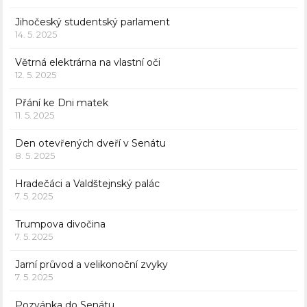
Jihočeský studentský parlament
14. 5. 2025
Větrná elektrárna na vlastní oči
12. 5. 2025
Přání ke Dni matek
11. 5. 2025
Den otevřených dveří v Senátu
8. 5. 2025
Hradečáci a Valdštejnský palác
7. 5. 2025
Trumpova divočina
7. 5. 2025
Jarní průvod a velikonoční zvyky
7. 5. 2025
Pozvánka do Senátu