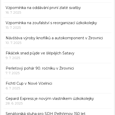
Vzpomínka na oddávání první zlaté svatby
16. 7. 2025
Vzpomínka na zoufalství s reorganizací úzkokolejky
15. 7. 2025
Návštěva výroby knoflíků a autokomponent v Žirovnici
10. 7. 2025
Fikáček snad půjde ve šlépějích Šatavy
9. 7. 2025
Perleťový pohár 90. ročníku v Žirovnici
7. 7. 2025
Fichtl Cup v Nové Včelnici
6. 7. 2025
Gepard Express je novým vlastníkem úzkokolejky
28. 6. 2025
Senátorská stuha pro SDH Pelhřimov 150 let