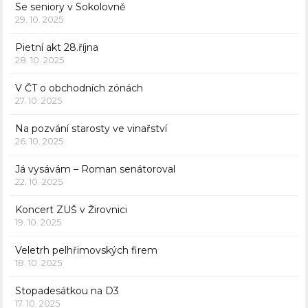
Se seniory v Sokolovně
29. 10. 2025
Pietní akt 28.října
28. 10. 2025
V ČT o obchodních zónách
27. 10. 2025
Na pozvání starosty ve vinařství
26. 10. 2025
Já vysávám – Roman senátoroval
22. 10. 2025
Koncert ZUŠ v Žirovnici
19. 10. 2025
Veletrh pelhřimovských firem
18. 10. 2025
Stopadesátkou na D3
17. 10. 2025