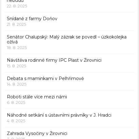
nebudu
22. 8. 2025
Snídaně z farmy Doňov
21. 8. 2025
Senátor Chalupský: Malý zázrak se povedl – úzkokolejka
ožívá
18. 8. 2025
Návštěva rodinné firmy IPC Plast v Žirovnici
15. 8. 2025
Debata s maminkami v Pelhřimově
14. 8. 2025
Roboti stále více mezi námi
6. 8. 2025
Náhodné setkání s ústavními právníky v J. Hradci
4. 8. 2025
Zahrada Vysočiny v Žirovnici