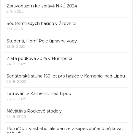
Zpravodajem ke zprávě NKÚ 2024
2. 9. 2025
Soutěž mladých hasičů v Žirovnici
1. 9. 2025
Studená, Horní Pole úpravna vody
31. 8. 2025
Zlatá podkova 2025 v Humpolci
24. 8. 2025
Senátorská stuha 150 let pro hasiče v Kamenici nad Lipou
23. 8. 2025
Tatrování v Kamenici nad Lipou
23. 8. 2025
Návštěva Rockové stodoly
22. 8. 2025
Pomůžu z vlastního, ale peníze z kapes občanů půjčovat