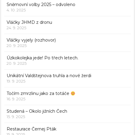
Sněmovní volby 2025 – odvoleno
4. 10. 2025
Vláčky JHMD z dronu
24. 9. 2025
Vláčky vyjely (rozhovor)
20. 9. 2025
Úzkokolejka jede! Po třech letech.
20. 9. 2025
Unikátní Valdštejnova truhla a nové žerdi
19. 9. 2025
Točím zmrzlinu jako za totáče
16. 9. 2025
Studená – Okolo jižních Čech
15. 9. 2025
Restaurace Černej Pták
15. 9. 2025