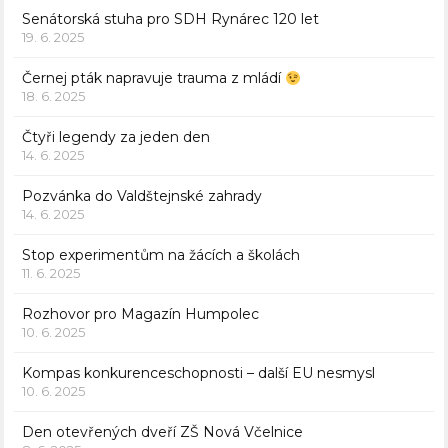
Senátorská stuha pro SDH Rynárec 120 let
19. 6. 2025
Černej pták napravuje trauma z mládí
18. 6. 2025
Čtyři legendy za jeden den
14. 6. 2025
Pozvánka do Valdštejnské zahrady
14. 6. 2025
Stop experimentům na žácích a školách
11. 6. 2025
Rozhovor pro Magazín Humpolec
10. 6. 2025
Kompas konkurenceschopnosti – další EU nesmysl
10. 6. 2025
Den otevřených dveří ZŠ Nová Včelnice