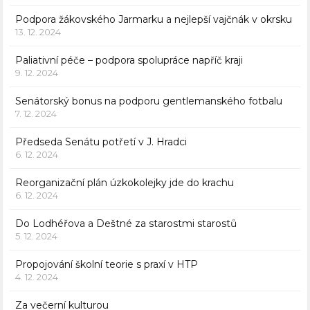
Podpora žákovského Jarmarku a nejlepší vajčnák v okrsku
13. 12. 2024
Paliativní péče – podpora spolupráce napříč kraji
9. 12. 2024
Senátorský bonus na podporu gentlemanského fotbalu
7. 12. 2024
Předseda Senátu potřetí v J. Hradci
6. 12. 2024
Reorganizační plán úzkokolejky jde do krachu
6. 12. 2024
Do Lodhéřova a Deštné za starostmi starostů
5. 12. 2024
Propojování školní teorie s praxí v HTP
4. 12. 2024
Za večerní kulturou