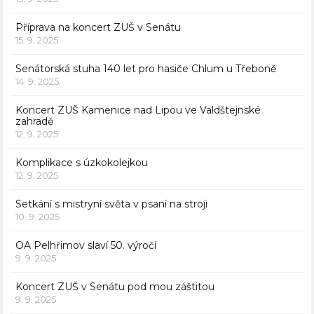
Příprava na koncert ZUŠ v Senátu
15. 9. 2025
Senátorská stuha 140 let pro hasiče Chlum u Třeboně
14. 9. 2025
Koncert ZUŠ Kamenice nad Lipou ve Valdštejnské
zahradě
12. 9. 2025
Komplikace s úzkokolejkou
12. 9. 2025
Setkání s mistryní světa v psaní na stroji
10. 9. 2025
OA Pelhřimov slaví 50. výročí
9. 9. 2025
Koncert ZUŠ v Senátu pod mou záštitou
9. 9. 2025