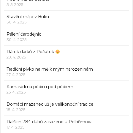
5. 5. 2025
Stavění máje v Buku
30. 4. 2025
Pálení čarodějnic
30. 4. 2025
Dárek dárků z Počátek
29. 4. 2025
Tradiční pivko na mě k mým narozeninám
27. 4. 2025
Kamarádi na pódiu i pod pódiem
25. 4. 2025
Domácí mazanec už je velikonoční tradice
18. 4. 2025
Dalších 784 dubů zasazeno u Pelhřimova
17. 4. 2025