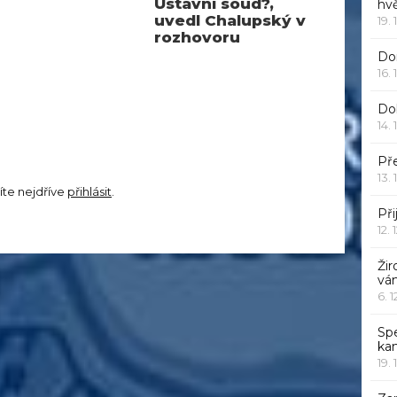
Ústavní soud?,
hv
uvedl Chalupský v
19. 
rozhovoru
Dor
16. 
Do
14. 
Pře
13. 
íte nejdříve
přihlásit
.
Při
12. 
Žir
vá
6. 
Sp
ka
19. 