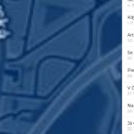
4. 1
Kd
1. 1
Art
30.
Se
29.
Pie
28.
V 
27.
Na 
26.
Já
22.