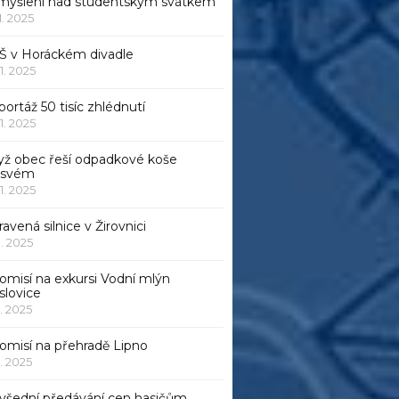
myšlení nad studentským svátkem
11. 2025
Š v Horáckém divadle
11. 2025
ortáž 50 tisíc zhlédnutí
11. 2025
yž obec řeší odpadkové koše
 svém
11. 2025
avená silnice v Žirovnici
1. 2025
omisí na exkursi Vodní mlýn
slovice
1. 2025
komisí na přehradě Lipno
1. 2025
všední předávání cen hasičům