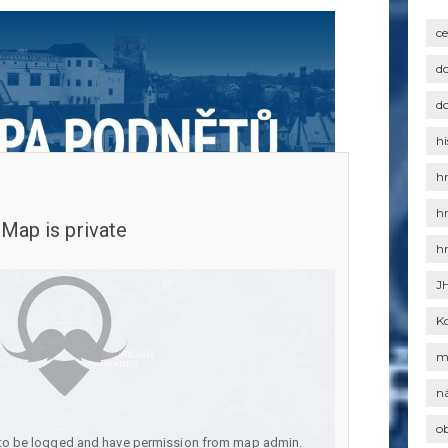
c
d
d
hi
h
h
h
J
K
m
n
o