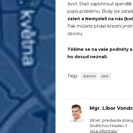
život. Stačí zapíchnout špendlík
popis problému. Body lze zařadit
zeleň a Nemysleli na nás (koč
Pak můžete přidat křestní jmé
obzoru.
Těšíme se na vaše podněty a
ho dosud neznali.
Tagy:
doprava
park
Mgr. Libor Vond
28 let, předseda stran
Jindřichův Hradec II
Více informací