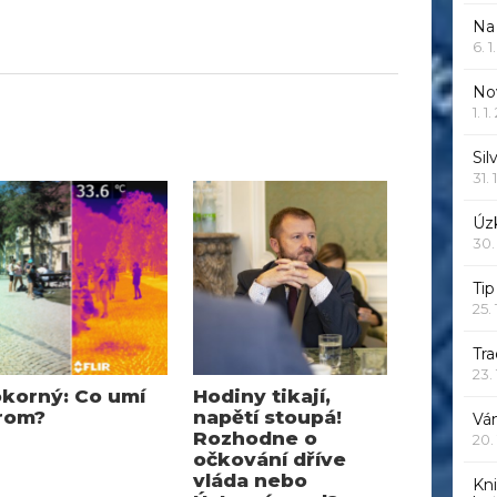
Na
6. 
Nov
1. 1
Sil
31. 
Úzk
30.
Ti
25.
Tr
23.
korný: Co umí
Hodiny tikají,
rom?
napětí stoupá!
Vá
Rozhodne o
20.
očkování dříve
vláda nebo
Kn