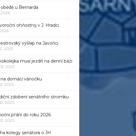
 obědě u Bernarda
1. 2026
oroční ohňostroj v J. Hradci
. 2026
vestrovský výšlap na Javořici
12. 2025
okolejka musí jezdit na denní bázi
 12. 2025
p na domácí vánočku
 12. 2025
adiční zdobení senátního stromku
 12. 2025
noční přání do roku 2026
 12. 2025
iha kolegy senátora o JH