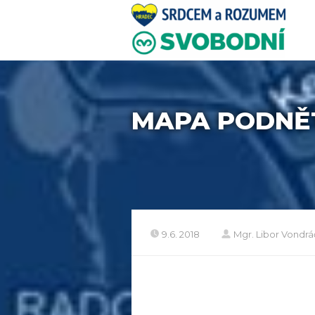
MAPA PODNĚTŮ
9.6. 2018
Mgr. Libor Vondr