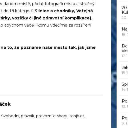
 v daném místě, přidat fotografii místa a stručný
20.
 do tří kategorií:
Silnice a chodníky, Veřejná
Ku
20.
árky, vozíčky či jiné zdravotní komplikace)
.
no abychom věděli, komu vděčíme za rozšíření
Na
18.
De
 na to, že poznáme naše město tak, jak jsme
ele
17. 
Jak
15. 
Spl
14. 
Po
ráček
13. 
y Svobodní, právník, provozní e-shopu sonjh.cz,
Po
9. 