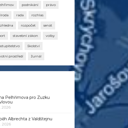
elhřimov
podnikání
právo
říroda
rada
rozhlas
ozhledna
rozpočet
senát
port
stavební zákon
volby
stupitelstvo
školství
votní prostředí
žurnál
na Pelhřimova pro Zuzku
vlovou
1. 2026
běh Albrechta z Valdštejnu
 1. 2026