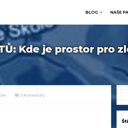
BLOG
NAŠE P
: Kde je prostor pro zl
áček
0 Komentářů
Št