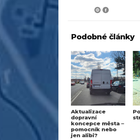
Podobné články
Aktualizace
Po
dopravní
st
koncepce města –
pomocník nebo
jen alibi?