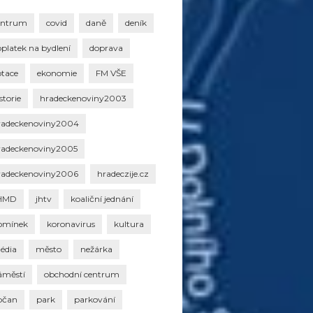
entrum
covid
daně
deník
oplatek na bydlení
doprava
otace
ekonomie
FM VŠE
storie
hradeckenoviny2003
radeckenoviny2004
radeckenoviny2005
radeckenoviny2006
hradeczije.cz
HMD
jhtv
koaliční jednání
omínek
koronavirus
kultura
édia
město
nežárka
áměstí
obchodní centrum
bčan
park
parkování