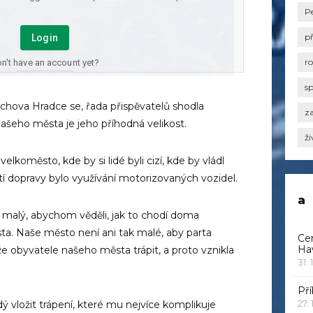
P
p
r
s
chova Hradce se, řada přispěvatelů shodla
za
ašeho města je jeho příhodná velikost.
ži
elkoměsto, kde by si lidé byli cizí, kde by vládl
í dopravy bylo využívání motorizovaných vozidel.
a
 malý, abychom věděli, jak to chodí doma
a. Naše město není ani tak malé, aby parta
Ce
Ha
 obyvatele našeho města trápit, a proto vznikla
31. 
Pří
27.
 vložit trápení, které mu nejvíce komplikuje