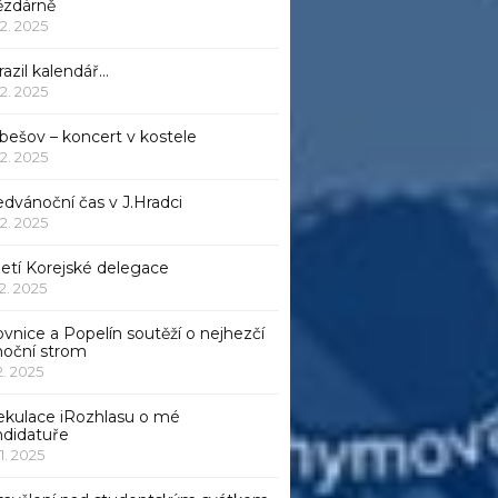
ězdárně
12. 2025
azil kalendář…
12. 2025
bešov – koncert v kostele
12. 2025
dvánoční čas v J.Hradci
12. 2025
jetí Korejské delegace
12. 2025
ovnice a Popelín soutěží o nejhezčí
noční strom
12. 2025
ekulace iRozhlasu o mé
ndidatuře
11. 2025