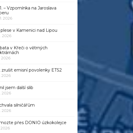
1. – Vzpomínka na Jaroslava
beru
 1. 2026
 plese v Kamenici nad Lipou
 1. 2026
bata v Křeči o větrných
ktrárnách
1. 2026
 zrušit emisní povolenky ETS2
1. 2026
nil jsem další slib
1. 2026
chvala silničářům
1. 2026
mozte přes DONIO úzkokolejce
1. 2026