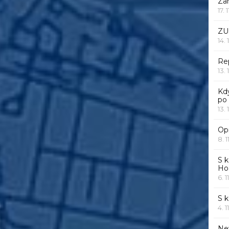
Za
17. 
ZU
14. 
Rep
13. 
Kd
po
13. 
Opr
8. 1
S k
Ho
6. 1
S 
4. 1
Ne