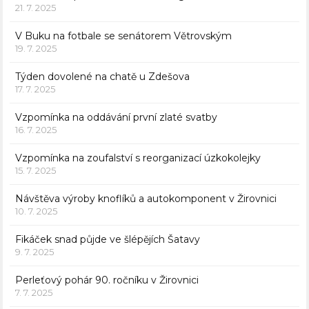
21. 7. 2025
V Buku na fotbale se senátorem Větrovským
19. 7. 2025
Týden dovolené na chatě u Zdešova
17. 7. 2025
Vzpomínka na oddávání první zlaté svatby
16. 7. 2025
Vzpomínka na zoufalství s reorganizací úzkokolejky
15. 7. 2025
Návštěva výroby knoflíků a autokomponent v Žirovnici
10. 7. 2025
Fikáček snad půjde ve šlépějích Šatavy
9. 7. 2025
Perleťový pohár 90. ročníku v Žirovnici
7. 7. 2025