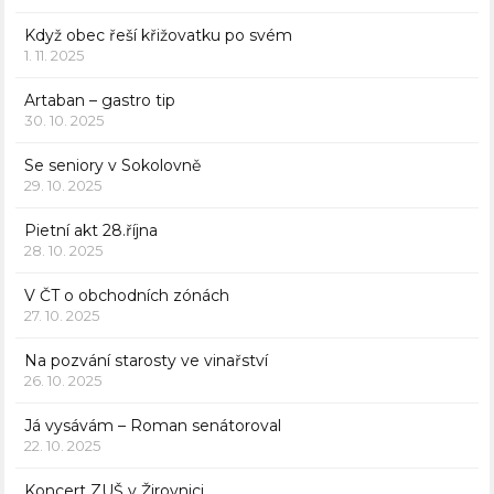
Když obec řeší křižovatku po svém
1. 11. 2025
Artaban – gastro tip
30. 10. 2025
Se seniory v Sokolovně
29. 10. 2025
Pietní akt 28.října
28. 10. 2025
V ČT o obchodních zónách
27. 10. 2025
Na pozvání starosty ve vinařství
26. 10. 2025
Já vysávám – Roman senátoroval
22. 10. 2025
Koncert ZUŠ v Žirovnici