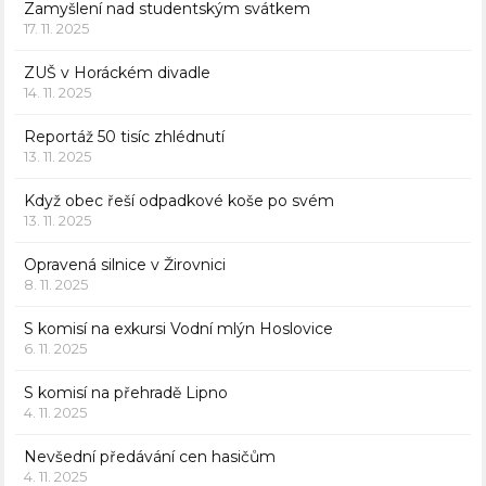
Zamyšlení nad studentským svátkem
17. 11. 2025
ZUŠ v Horáckém divadle
14. 11. 2025
Reportáž 50 tisíc zhlédnutí
13. 11. 2025
Když obec řeší odpadkové koše po svém
13. 11. 2025
Opravená silnice v Žirovnici
8. 11. 2025
S komisí na exkursi Vodní mlýn Hoslovice
6. 11. 2025
S komisí na přehradě Lipno
4. 11. 2025
Nevšední předávání cen hasičům
4. 11. 2025