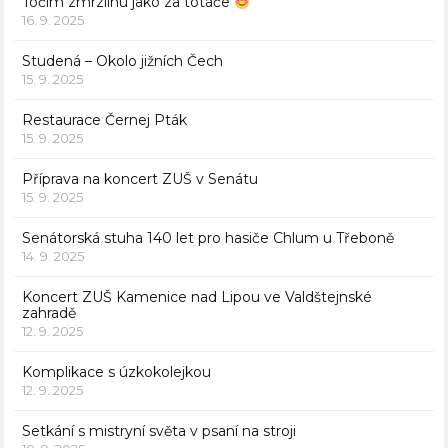
Točím zmrzlinu jako za totáče
16. 9. 2025
Studená – Okolo jižních Čech
15. 9. 2025
Restaurace Černej Pták
15. 9. 2025
Příprava na koncert ZUŠ v Senátu
15. 9. 2025
Senátorská stuha 140 let pro hasiče Chlum u Třeboně
14. 9. 2025
Koncert ZUŠ Kamenice nad Lipou ve Valdštejnské
zahradě
12. 9. 2025
Komplikace s úzkokolejkou
12. 9. 2025
Setkání s mistryní světa v psaní na stroji