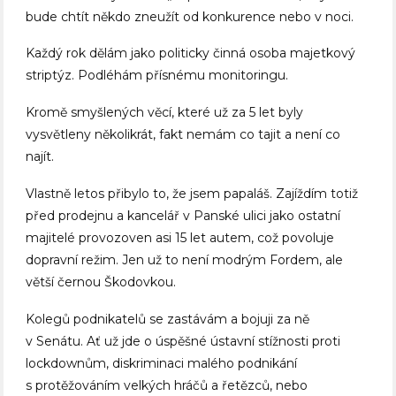
bude chtít někdo zneužít od konkurence nebo v noci.
Každý rok dělám jako politicky činná osoba majetkový
striptýz. Podléhám přísnému monitoringu.
Kromě smyšlených věcí, které už za 5 let byly
vysvětleny několikrát, fakt nemám co tajit a není co
najít.
Vlastně letos přibylo to, že jsem papaláš. Zajíždím totiž
před prodejnu a kancelář v Panské ulici jako ostatní
majitelé provozoven asi 15 let autem, což povoluje
dopravní režim. Jen už to není modrým Fordem, ale
větší černou Škodovkou.
Kolegů podnikatelů se zastávám a bojuji za ně
v Senátu. Ať už jde o úspěšné ústavní stížnosti proti
lockdownům, diskriminaci malého podnikání
s protěžováním velkých hráčů a řetězců, nebo