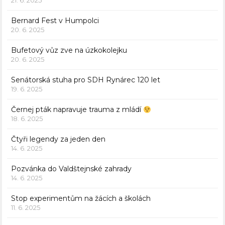
21. 6. 2025
Bernard Fest v Humpolci
20. 6. 2025
Bufetový vůz zve na úzkokolejku
20. 6. 2025
Senátorská stuha pro SDH Rynárec 120 let
19. 6. 2025
Černej pták napravuje trauma z mládí
18. 6. 2025
Čtyři legendy za jeden den
14. 6. 2025
Pozvánka do Valdštejnské zahrady
14. 6. 2025
Stop experimentům na žácích a školách
11. 6. 2025