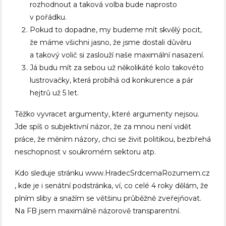
rozhodnout a taková volba bude naprosto
v pořádku.
Pokud to dopadne, my budeme mít skvělý pocit,
že máme všichni jasno, že jsme dostali důvěru
a takový volič si zaslouží naše maximální nasazení.
Já budu mít za sebou už několikáté kolo takovéto
lustrovačky, která probíhá od konkurence a pár
hejtrů už 5 let.
Těžko vyvracet argumenty, které argumenty nejsou.
Jde spíš o subjektivní názor, že za mnou není vidět
práce, že měním názory, chci se živit politikou, bezbřehá
neschopnost v soukromém sektoru atp.
Kdo sleduje stránku www.HradecSrdcemaRozumem.cz
, kde je i senátní podstránka, ví, co celé 4 roky dělám, že
plním sliby a snažím se většinu průběžně zveřejňovat.
Na FB jsem maximálně názorově transparentní.