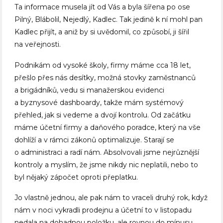
Ta informace musela jít od Vás a byla šířena po ose
Pilný, Blábolil, Nejedlý, Kadlec. Tak jedině k ní mohl pan
Kadlec přijít, a aniž by si uvědomil, co způsobí, ji šířil
na veřejnosti.
Podnikám od vysoké školy, firmy máme cca 18 let,
přešlo přes nás desítky, možná stovky zaměstnanců
a brigádníků, vedu si manažerskou evidenci
a byznysové dashboardy, takže mám systémový
přehled, jak si vedeme a dvojí kontrolu. Od začátku
máme účetní firmy a daňového poradce, který na vše
dohlíží a v rámci zákonů optimalizuje. Starají se
o administraci a radí nám. Absolvovali jsme nejrůznější
kontroly a myslím, že jsme nikdy nic neplatili, nebo to
byl nějaký zápočet oproti přeplatku.
Jo vlastně jednou, ale pak nám to vraceli druhý rok, když
nám v noci vykradli prodejnu a účetní to v listopadu
nedala na dohadnou položku, ale rovnou do mínusu.