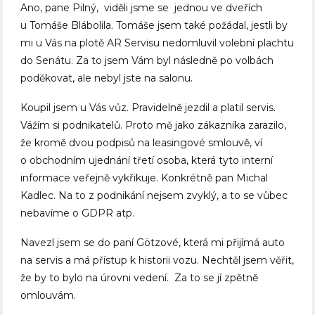
Ano, pane Pilný, viděli jsme se jednou ve dveřích
u Tomáše Blábolila. Tomáše jsem také požádal, jestli by
mi u Vás na plotě AR Servisu nedomluvil volební plachtu
do Senátu. Za to jsem Vám byl následně po volbách
poděkovat, ale nebyl jste na salonu.
Koupil jsem u Vás vůz. Pravidelně jezdil a platil servis.
Vážím si podnikatelů. Proto mě jako zákazníka zarazilo,
že kromě dvou podpisů na leasingové smlouvě, ví
o obchodním ujednání třetí osoba, která tyto interní
informace veřejně vykřikuje. Konkrétně pan Michal
Kadlec. Na to z podnikání nejsem zvyklý, a to se vůbec
nebavíme o GDPR atp.
Navezl jsem se do paní Götzové, která mi přijímá auto
na servis a má přístup k historii vozu. Nechtěl jsem věřit,
že by to bylo na úrovni vedení. Za to se jí zpětně
omlouvám.