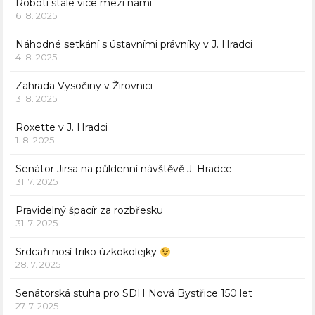
Roboti stále více mezi námi
6. 8. 2025
Náhodné setkání s ústavními právníky v J. Hradci
4. 8. 2025
Zahrada Vysočiny v Žirovnici
3. 8. 2025
Roxette v J. Hradci
1. 8. 2025
Senátor Jirsa na půldenní návštěvě J. Hradce
31. 7. 2025
Pravidelný špacír za rozbřesku
31. 7. 2025
Srdcaři nosí triko úzkokolejky
28. 7. 2025
Senátorská stuha pro SDH Nová Bystřice 150 let
27. 7. 2025