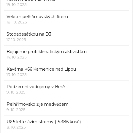
19. 10. 2025
Veletrh pelhřimovských firem
18. 10. 2025
Stopadesátkou na D3
17. 10. 2025
Bojujeme proti klimatickým aktivistům
14. 10. 2025
Kavárna K66 Kamenice nad Lipou
13. 10. 2025
Podzemní vodojemy v Brně
9. 10. 2025
Pelhřimovsko žije medvědem
9. 10. 2025
Už 5 letá sázím stromy (15.386 kusů)
8. 10. 2025