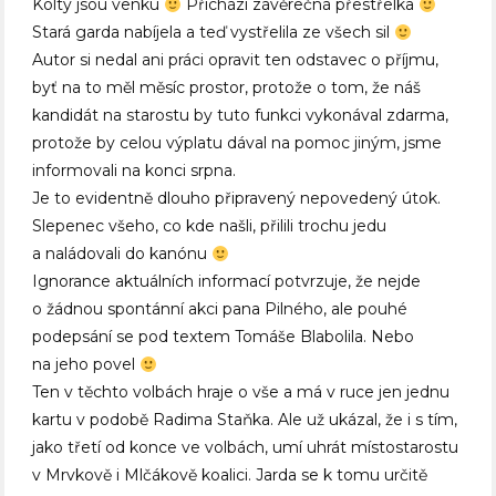
Kolty
jsou venku
Přichází závěrečná přestřelka
Stará garda nabíjela a teď vystřelila ze všech sil
Autor si nedal ani práci opravit ten odstavec o příjmu,
byť na to měl měsíc prostor, protože o tom, že náš
kandidát na starostu by tuto funkci vykonával zdarma,
protože by celou výplatu dával na pomoc jiným, jsme
informovali na konci srpna.
Je to evidentně dlouho připravený nepovedený útok.
Slepenec všeho, co kde našli, přilili trochu jedu
a naládovali do kanónu
Ignorance aktuálních informací potvrzuje, že nejde
o žádnou spontánní akci pana Pilného, ale pouhé
podepsání se pod textem Tomáše Blabolila. Nebo
na jeho povel
Ten v těchto volbách hraje o vše a má v ruce jen jednu
kartu v podobě Radima Staňka. Ale už ukázal, že i s tím,
jako třetí od konce ve volbách, umí uhrát místostarostu
v Mrvkově i Mlčákově koalici. Jarda se k tomu určitě