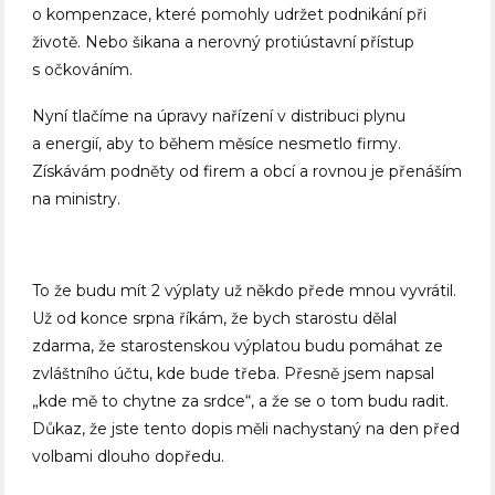
o kompenzace, které pomohly udržet podnikání při
životě. Nebo šikana a nerovný protiústavní přístup
s očkováním.
Nyní tlačíme na úpravy nařízení v distribuci plynu
a energií, aby to během měsíce nesmetlo firmy.
Získávám podněty od firem a obcí a rovnou je přenáším
na ministry.
To že budu mít 2 výplaty už někdo přede mnou vyvrátil.
Už od konce srpna říkám, že bych starostu dělal
zdarma, že starostenskou výplatou budu pomáhat ze
zvláštního účtu, kde bude třeba. Přesně jsem napsal
„kde mě to chytne za srdce“, a že se o tom budu radit.
Důkaz, že jste tento dopis měli nachystaný na den před
volbami dlouho dopředu.