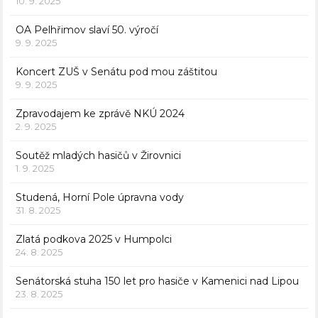
10. 9. 2025
OA Pelhřimov slaví 50. výročí
9. 9. 2025
Koncert ZUŠ v Senátu pod mou záštitou
9. 9. 2025
Zpravodajem ke zprávě NKÚ 2024
2. 9. 2025
Soutěž mladých hasičů v Žirovnici
1. 9. 2025
Studená, Horní Pole úpravna vody
31. 8. 2025
Zlatá podkova 2025 v Humpolci
24. 8. 2025
Senátorská stuha 150 let pro hasiče v Kamenici nad Lipou
23. 8. 2025