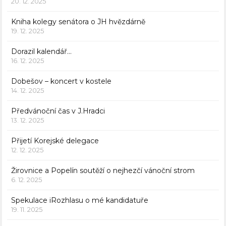
20. 12. 2025
Kniha kolegy senátora o JH hvězdárně
19. 12. 2025
Dorazil kalendář…
16. 12. 2025
Dobešov – koncert v kostele
14. 12. 2025
Předvánoční čas v J.Hradci
13. 12. 2025
Přijetí Korejské delegace
12. 12. 2025
Žirovnice a Popelín soutěží o nejhezčí vánoční strom
6. 12. 2025
Spekulace iRozhlasu o mé kandidatuře
19. 11. 2025