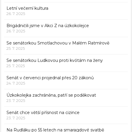
Letní večerní kultura
26. 7. 2025
Brigádničili jsme v Akci Z na úzkokolejce
26. 7. 2025
Se senátorkou Smotlachovou v Malém Ratmírově
25. 7. 2025
Se senátorkou Ludkovou proti kvótám na ženy
25. 7. 2025
Senát v červenci projednal přes 20 zákonů
24. 7. 2025
Úzkokolejka zachráněna, patří se poděkovat
23. 7. 2025
Senát chce větší přísnost na cizince
23. 7. 2025
Na Rudláku po 55 letech na smaragdové svatbě