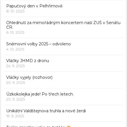
Papučový den v Pelhřimově
8. 10. 2025
Ohlednutí za mimořádným koncertem naší ZUŠ v Senátu
ČR.
6. 10. 2025
Sněmovní volby 2025 – odvoleno
4. 10. 2025
Vláčky JHMD z dronu
24. 9. 2025
Vláčky vyjely (rozhovor)
20. 9. 2025
Úzkokolejka jede! Po třech letech.
20. 9. 2025
Unikátní Valdštejnova truhla a nové žerdi
19. 9. 2025