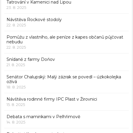
Tatrování v Kamenici nad Lipou
23. 8. 2025
Návštěva Rockové stodoly
22. 8. 2025
Pomůžu z vlastního, ale peníze z kapes občanů půjčovat
nebudu
22. 8. 2025
Snídaně z farmy Doňov
21. 8. 2025
Senátor Chalupský: Malý zázrak se povedl – úzkokolejka
ožívá
18. 8. 2025
Návštěva rodinné firmy IPC Plast v Žirovnici
15. 8. 2025
Debata s maminkami v Pelhřimově
14. 8. 2025