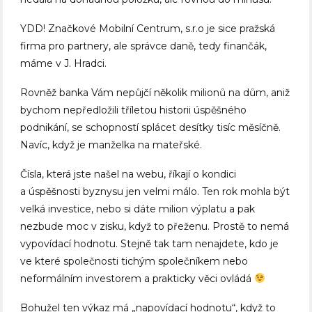
YDD! Značkové Mobilní Centrum, s.r.o je sice pražská
firma pro partnery, ale správce daně, tedy finančák,
máme v J. Hradci.
Rovněž banka Vám nepůjčí několik milionů na dům, aniž
bychom nepředložili tříletou historii úspěšného
podnikání, se schopností splácet desítky tisíc měsíčně.
Navíc, když je manželka na mateřské.
Čísla, která jste našel na webu, říkají o kondici
a úspěšnosti byznysu jen velmi málo. Ten rok mohla být
velká investice, nebo si dáte milion výplatu a pak
nezbude moc v zisku, když to přeženu. Prostě to nemá
vypovídací hodnotu. Stejně tak tam nenajdete, kdo je
ve které společnosti tichým společníkem nebo
neformálním investorem a prakticky věci ovládá
Bohužel ten výkaz má „napovídací hodnotu“, když to