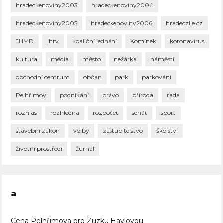
hradeckenoviny2003
hradeckenoviny2004
hradeckenoviny2005
hradeckenoviny2006
hradeczije.cz
JHMD
jhtv
koaliční jednání
Komínek
koronavirus
kultura
média
město
nežárka
náměstí
obchodní centrum
občan
park
parkování
Pelhřimov
podnikání
právo
příroda
rada
rozhlas
rozhledna
rozpočet
senát
sport
stavební zákon
volby
zastupitelstvo
školství
životní prostředí
žurnál
a
Cena Pelhřimova pro Zuzku Havlovou