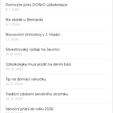
Pomozte přes DONIO úzkokolejce
9. 1. 2026
Na obědě u Bernarda
6. 1. 2026
Novoroční ohňostroj v J. Hradci
1. 1. 2026
Silvestrovský výšlap na Javořici
31. 12. 2025
Úzkokolejka musí jezdit na denní bázi
30. 12. 2025
Tip na domácí vánočku
25. 12. 2025
Tradiční zdobení senátního stromku
23. 12. 2025
Vánoční přání do roku 2026