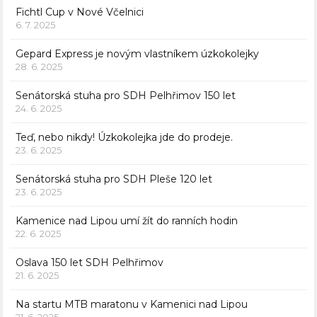
Fichtl Cup v Nové Včelnici
6. 7. 2025
Gepard Express je novým vlastníkem úzkokolejky
28. 6. 2025
Senátorská stuha pro SDH Pelhřimov 150 let
24. 6. 2025
Teď, nebo nikdy! Úzkokolejka jde do prodeje.
23. 6. 2025
Senátorská stuha pro SDH Pleše 120 let
23. 6. 2025
Kamenice nad Lipou umí žít do ranních hodin
22. 6. 2025
Oslava 150 let SDH Pelhřimov
21. 6. 2025
Na startu MTB maratonu v Kamenici nad Lipou