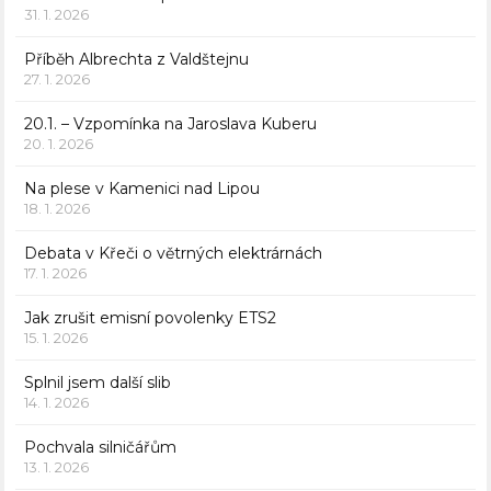
31. 1. 2026
Příběh Albrechta z Valdštejnu
27. 1. 2026
20.1. – Vzpomínka na Jaroslava Kuberu
20. 1. 2026
Na plese v Kamenici nad Lipou
18. 1. 2026
Debata v Křeči o větrných elektrárnách
17. 1. 2026
Jak zrušit emisní povolenky ETS2
15. 1. 2026
Splnil jsem další slib
14. 1. 2026
Pochvala silničářům
13. 1. 2026