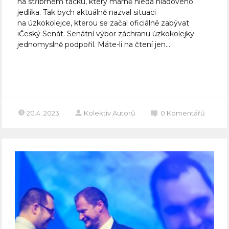
na stříbrném tácku, který marně hledá hladového
jedlíka. Tak bych aktuálně nazval situaci
na úzkokolejce, kterou se začal oficiálně zabývat
iČeský Senát. Senátní výbor záchranu úzkokolejky
jednomyslně podpořil. Máte-li na čtení jen...
Celý článek
20.4. 2023
Kolektiv Autorů
0
Komentářů