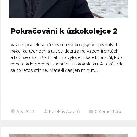
Pokračování k úzkokolejce 2
Vážení přátelé a příznivci úzkokolejky! V uplynulých
několika týdnech situace dozrála na všech frontách
a blíží se okamžik finálního vyložení karet na stůl, kdo
chce a kdo nechce zachránit úzkokolejku. A také, zda
se to letos stihne. Máte-li čas jen minutu,...
Celý článek
19.3. 2023
Kolektiv Autorů
0
Komentářů