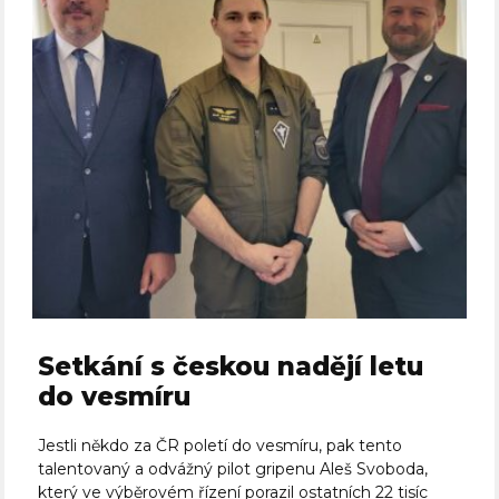
Setkání s českou nadějí letu
do vesmíru
Jestli někdo za ČR poletí do vesmíru, pak tento
talentovaný a odvážný pilot gripenu Aleš Svoboda,
který ve výběrovém řízení porazil ostatních 22 tisíc