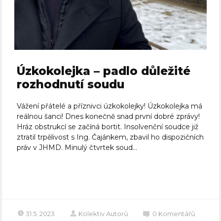
Úzkokolejka – padlo důležité
rozhodnutí soudu
Vážení přátelé a příznivci úzkokolejky! Úzkokolejka má
reálnou šanci! Dnes konečně snad první dobré zprávy!
Hráz obstrukcí se začíná bortit. Insolvenční soudce již
ztratil trpělivost s Ing. Čajánkem, zbavil ho dispozičních
práv v JHMD. Minulý čtvrtek soud...
Celý článek
31.5. 2023
Kolektiv Autorů
0
Komentářů