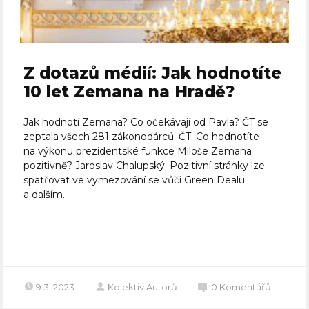
Z dotazů médií: Jak hodnotíte
10 let Zemana na Hradě?
Jak hodnotí Zemana? Co očekávají od Pavla? ČT se
zeptala všech 281 zákonodárců. ČT: Co hodnotíte
na výkonu prezidentské funkce Miloše Zemana
pozitivně? Jaroslav Chalupský: Pozitivní stránky lze
spatřovat ve vymezování se vůči Green Dealu
a dalším...
Celý článek
9.3. 2023
Kolektiv Autorů
0
Komentářů