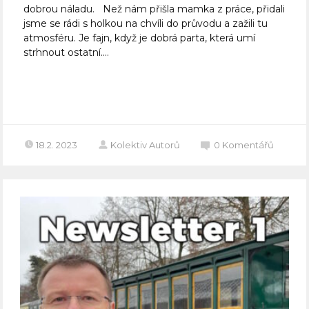
dobrou náladu. Než nám přišla mamka z práce, přidali
jsme se rádi s holkou na chvíli do průvodu a zažili tu
atmosféru. Je fajn, když je dobrá parta, která umí
strhnout ostatní....
Celý článek
18.2. 2023
Kolektiv Autorů
0
Komentářů