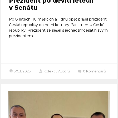
Prezident po devíti letech
v Senátu
Po 8 letech, 10 měsících a 1 dnu opět přišel prezident
České republiky do horní komory Parlamentu České
republiky. Prezident se sešel s jednaosmdesátihlavým
prezidentem.
Celý článek
30.3. 2023
Kolektiv Autorů
0
Komentářů