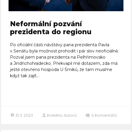
Neformální pozvání
prezidenta do regionu
Po oficiální části návštěvy pana prezidenta Pavla
v Senátu byla možnost prohodit i pár slov neoficiálně.
Pozval jsem pana prezidenta na Pelhřimovsko
a Jindřichohradecko. Překvapil mě dotazem, zda má
ještě otevřeno hospoda U Šmiků, že tam musíme
když tak zajít...
Celý článek
31.3. 2023
Kolektiv Autorů
0
Komentářů