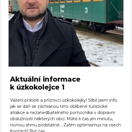
Aktuální informace
k úzkokolejce 1
Vážení přátelé a příznivci úzkokolejky! Slíbil jsem info,
jak se daří se záchranou této oblíbené turistické
atrakce a nezanedbatelného pomocníka v dopravní
obslužnosti některých obcí. Máte-li čas jen minutu,
rovnou shrnu podstatné… Zatím optimismus na všech
frontách! Byť čas...