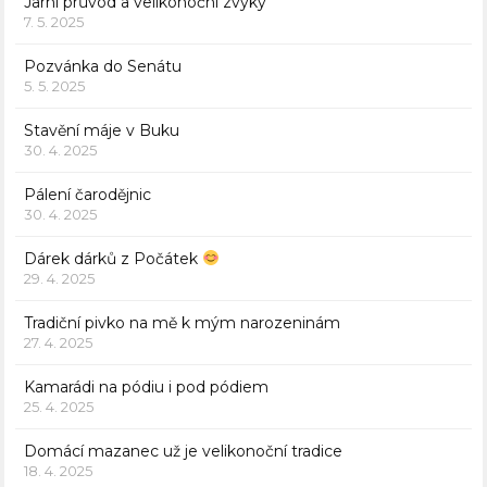
Jarní průvod a velikonoční zvyky
7. 5. 2025
Pozvánka do Senátu
5. 5. 2025
Stavění máje v Buku
30. 4. 2025
Pálení čarodějnic
30. 4. 2025
Dárek dárků z Počátek
29. 4. 2025
Tradiční pivko na mě k mým narozeninám
27. 4. 2025
Kamarádi na pódiu i pod pódiem
25. 4. 2025
Domácí mazanec už je velikonoční tradice
18. 4. 2025