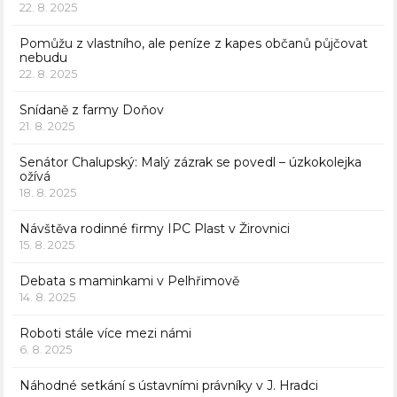
22. 8. 2025
Pomůžu z vlastního, ale peníze z kapes občanů půjčovat
nebudu
22. 8. 2025
Snídaně z farmy Doňov
21. 8. 2025
Senátor Chalupský: Malý zázrak se povedl – úzkokolejka
ožívá
18. 8. 2025
Návštěva rodinné firmy IPC Plast v Žirovnici
15. 8. 2025
Debata s maminkami v Pelhřimově
14. 8. 2025
Roboti stále více mezi námi
6. 8. 2025
Náhodné setkání s ústavními právníky v J. Hradci