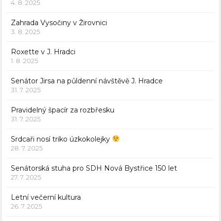
4. 8. 2025
Zahrada Vysočiny v Žirovnici
3. 8. 2025
Roxette v J. Hradci
1. 8. 2025
Senátor Jirsa na půldenní návštěvě J. Hradce
31. 7. 2025
Pravidelný špacír za rozbřesku
31. 7. 2025
Srdcaři nosí triko úzkokolejky
28. 7. 2025
Senátorská stuha pro SDH Nová Bystřice 150 let
27. 7. 2025
Letní večerní kultura
26. 7. 2025