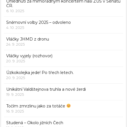
Ohlednutí za mimořádným koncertem naší ZUŠ v Senátu
ČR.
6. 10. 2025
Sněmovní volby 2025 – odvoleno
4. 10. 2025
Vláčky JHMD z dronu
24. 9. 2025
Vláčky vyjely (rozhovor)
20. 9. 2025
Úzkokolejka jede! Po třech letech.
20. 9. 2025
Unikátní Valdštejnova truhla a nové žerdi
19. 9. 2025
Točím zmrzlinu jako za totáče
16. 9. 2025
Studená – Okolo jižních Čech