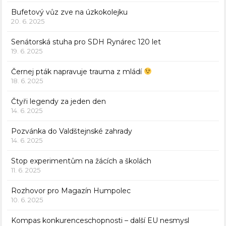
Bufetový vůz zve na úzkokolejku
20. 6. 2025
Senátorská stuha pro SDH Rynárec 120 let
19. 6. 2025
Černej pták napravuje trauma z mládí
18. 6. 2025
Čtyři legendy za jeden den
14. 6. 2025
Pozvánka do Valdštejnské zahrady
14. 6. 2025
Stop experimentům na žácích a školách
11. 6. 2025
Rozhovor pro Magazín Humpolec
10. 6. 2025
Kompas konkurenceschopnosti – další EU nesmysl