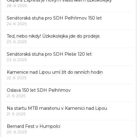
Gepard Express je novým vlastníkem úzkokolejky
28. 6. 2025
Senátorská stuha pro SDH Pelhřimov 150 let
24. 6. 2025
Teď, nebo nikdy! Úzkokolejka jde do prodeje.
23. 6. 2025
Senátorská stuha pro SDH Pleše 120 let
23. 6. 2025
Kamenice nad Lipou umí žít do ranních hodin
22. 6. 2025
Oslava 150 let SDH Pelhřimov
21. 6. 2025
Na startu MTB maratonu v Kamenici nad Lipou
21. 6. 2025
Bernard Fest v Humpolci
20. 6. 2025