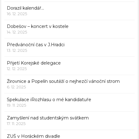
Dorazil kalendář…
16. 12. 2025
Dobešov – koncert v kostele
14. 12. 2025
Předvánoční čas v J.Hradci
13. 12. 2025
Přijetí Korejské delegace
12. 12. 2025
Žirovnice a Popelín soutěží o nejhezčí vánoční strom
6. 12. 2025
Spekulace iRozhlasu o mé kandidatuře
19. 11. 2025
Zamyšlení nad studentským svátkem
17. 11. 2025
ZUŠ v Horáckém divadle