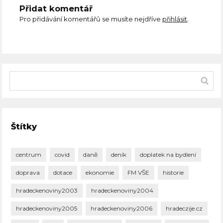
Přidat komentář
Pro přidávání komentářů se musíte nejdříve
přihlásit
.
Štítky
centrum
covid
daně
deník
doplatek na bydlení
doprava
dotace
ekonomie
FM VŠE
historie
hradeckenoviny2003
hradeckenoviny2004
hradeckenoviny2005
hradeckenoviny2006
hradeczije.cz