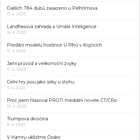
Dalších 784 dubů zasazeno u Pelhřimova
17. 4. 2025
Landfrasova zahrada a Umělá Inteligence
16. 4. 2025
Předání modelu hostince U Plhů v Kojčicích
12. 4. 2025
Jarní průvod a velikonoční zvyky
12. 4. 2025
Celní hry jsou jako sirky u stohu
11. 4. 2025
Proč jsem hlasoval PROTI mediální novele ČT/ČRo
10. 4. 2025
Trumpova divočina
8. 4. 2025
V Hamru uklízíme Česko