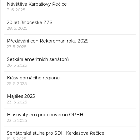
Návštěva Kardašovy Řečice
3. 6. 2025
20 let Jihočeské ZZS
28. 5. 2025
Předávání cen Rekordman roku 2025
27. 5. 2025
Setkání emeritních senátorů
26. 5. 2025
Krásy domácího regionu
25. 5. 2025
Majáles 2025
23. 5. 2025
Hlasoval jsem proti novému OPBH
23. 5. 2025
Senátorská stuha pro SDH Kardašova Řečice
19. 5. 2025