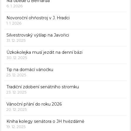
Na obědě u Bernarda
6. 1. 2026
Novoroční ohňostroj v J. Hradci
1. 1. 2026
Silvestrovský výšlap na Javořici
31. 12. 2025
Úzkokolejka musí jezdit na denní bázi
30. 12. 2025
Tip na domácí vánočku
25. 12. 2025
Tradiční zdobení senátního stromku
23. 12. 2025
Vánoční přání do roku 2026
20. 12. 2025
Kniha kolegy senátora o JH hvězdárně
19. 12. 2025