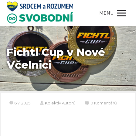
MENU
Fichtl Cup v Nové
Včelnici
6.7. 2025
Kolektiv Autorů
0 Komentářů