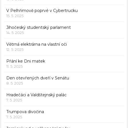
V Pelhřimově poprvé v Cybertrucku
15. 5. 2025
Jihočeský studentský parlament
14. 5. 2025
Větrná elektrárna na vlastní oči
12. 5. 2025
Přání ke Dni matek
11. 5. 2025
Den otevřených dveří v Senátu
8. 5. 2025
Hradečáci a Valdštejnský palác
7. 5. 2025
Trumpova divočina
7. 5. 2025