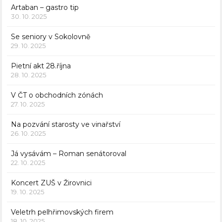
Artaban – gastro tip
30. 10. 2025
Se seniory v Sokolovně
29. 10. 2025
Pietní akt 28.října
28. 10. 2025
V ČT o obchodních zónách
27. 10. 2025
Na pozvání starosty ve vinařství
26. 10. 2025
Já vysávám – Roman senátoroval
22. 10. 2025
Koncert ZUŠ v Žirovnici
19. 10. 2025
Veletrh pelhřimovských firem
18. 10. 2025