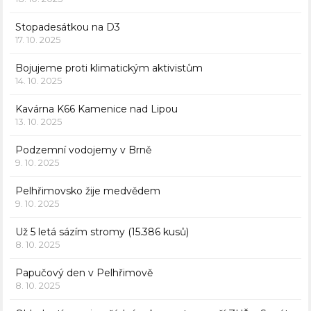
Stopadesátkou na D3
17. 10. 2025
Bojujeme proti klimatickým aktivistům
14. 10. 2025
Kavárna K66 Kamenice nad Lipou
13. 10. 2025
Podzemní vodojemy v Brně
9. 10. 2025
Pelhřimovsko žije medvědem
9. 10. 2025
Už 5 letá sázím stromy (15.386 kusů)
8. 10. 2025
Papučový den v Pelhřimově
8. 10. 2025