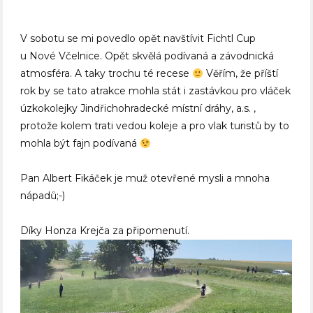
V sobotu se mi povedlo opět navštívit Fichtl Cup
u Nové Včelnice. Opět skvělá podívaná a závodnická
atmosféra. A taky trochu té recese
Věřím, že příští
rok by se tato atrakce mohla stát i zastávkou pro vláček
úzkokolejky Jindřichohradecké místní dráhy, a.s. ,
protože kolem trati vedou koleje a pro vlak turistů by to
mohla být fajn podívaná
Pan Albert Fikáček je muž otevřené mysli a mnoha
nápadů;-)
Díky Honza Krejča za připomenutí.