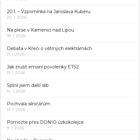
20.1. – Vzpomínka na Jaroslava Kuberu
20. 1. 2026
Na plese v Kamenici nad Lipou
18. 1. 2026
Debata v Křeči o větrných elektrárnách
17. 1. 2026
Jak zrušit emisní povolenky ETS2
15. 1. 2026
Splnil jsem další slib
14. 1. 2026
Pochvala silničářům
13. 1. 2026
Pomozte přes DONIO úzkokolejce
9. 1. 2026