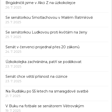
Brigádničili jsme v Akci Z na úzkokolejce
26. 7. 2025
Se senátorkou Smotlachovou v Malém Ratmírově
25. 7. 2025
Se senátorkou Ludkovou proti kvótám na ženy
25. 7. 2025
Senát v červenci projednal přes 20 zákonů
24. 7. 2025
Úzkokolejka zachráněna, patří se poděkovat
23. 7. 2025
Senát chce větší přísnost na cizince
23. 7. 2025
Na Rudláku po 55 letech na smaragdové svatbě
21. 7. 2025
V Buku na fotbale se senátorem Větrovským
19. 7. 2025