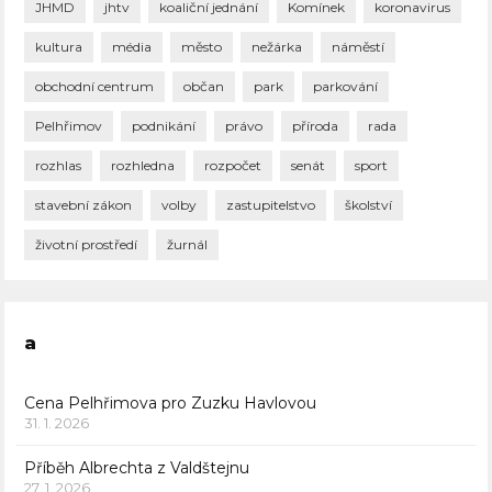
JHMD
jhtv
koaliční jednání
Komínek
koronavirus
kultura
média
město
nežárka
náměstí
obchodní centrum
občan
park
parkování
Pelhřimov
podnikání
právo
příroda
rada
rozhlas
rozhledna
rozpočet
senát
sport
stavební zákon
volby
zastupitelstvo
školství
životní prostředí
žurnál
a
Cena Pelhřimova pro Zuzku Havlovou
31. 1. 2026
Příběh Albrechta z Valdštejnu
27. 1. 2026