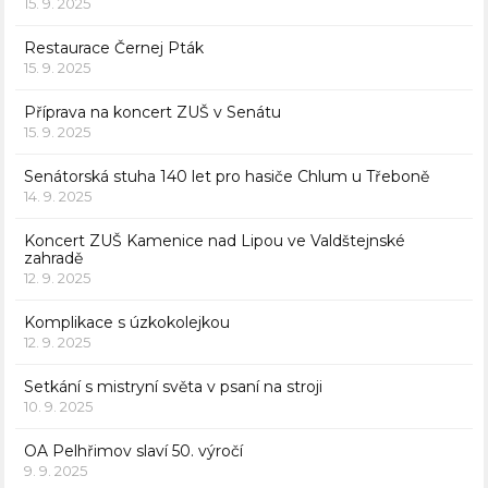
15. 9. 2025
Restaurace Černej Pták
15. 9. 2025
Příprava na koncert ZUŠ v Senátu
15. 9. 2025
Senátorská stuha 140 let pro hasiče Chlum u Třeboně
14. 9. 2025
Koncert ZUŠ Kamenice nad Lipou ve Valdštejnské
zahradě
12. 9. 2025
Komplikace s úzkokolejkou
12. 9. 2025
Setkání s mistryní světa v psaní na stroji
10. 9. 2025
OA Pelhřimov slaví 50. výročí
9. 9. 2025