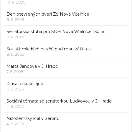
10. 6. 2025
Den otevřených dveří ZŠ Nová Včelnice
8. 6. 2025
Senátorská stuha pro SDH Nová Včelnice 150 let
8. 6. 2025
Soutěž mladých hasičů pod mou záštitou
8. 6. 2025
Marta Jandová v J. Hradci
7. 6. 2025
Krása úzkokolejek
6. 6. 2025
Sociální témata se senátorkou Ludkovou v J. Hradci
4. 6. 2025
Nizozemský král v Senátu
4. 6. 2025