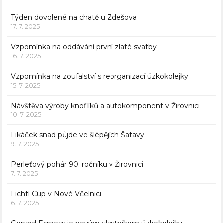
Týden dovolené na chatě u Zdešova
17. 7. 2025
Vzpomínka na oddávání první zlaté svatby
16. 7. 2025
Vzpomínka na zoufalství s reorganizací úzkokolejky
15. 7. 2025
Návštěva výroby knoflíků a autokomponent v Žirovnici
10. 7. 2025
Fikáček snad půjde ve šlépějích Šatavy
9. 7. 2025
Perleťový pohár 90. ročníku v Žirovnici
7. 7. 2025
Fichtl Cup v Nové Včelnici
6. 7. 2025