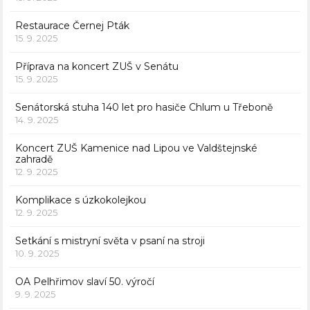
Restaurace Černej Pták
15. 9. 2025
Příprava na koncert ZUŠ v Senátu
15. 9. 2025
Senátorská stuha 140 let pro hasiče Chlum u Třeboně
14. 9. 2025
Koncert ZUŠ Kamenice nad Lipou ve Valdštejnské
zahradě
12. 9. 2025
Komplikace s úzkokolejkou
12. 9. 2025
Setkání s mistryní světa v psaní na stroji
10. 9. 2025
OA Pelhřimov slaví 50. výročí
9. 9. 2025