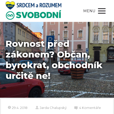
MENU
Rovnost před
zákonem? Občan,
byrokrat, obchodník
určitě ne!
29.4. 2018
Jarda Chalupský
4 Komentáře