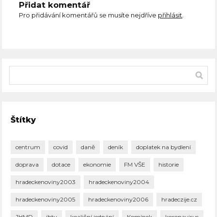
Přidat komentář
Pro přidávání komentářů se musíte nejdříve
přihlásit
.
Štítky
centrum
covid
daně
deník
doplatek na bydlení
doprava
dotace
ekonomie
FM VŠE
historie
hradeckenoviny2003
hradeckenoviny2004
hradeckenoviny2005
hradeckenoviny2006
hradeczije.cz
JHMD
jhtv
koaliční jednání
Komínek
koronavirus