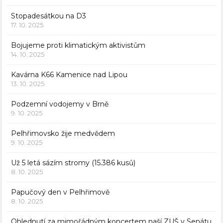
Stopadesátkou na D3
17. 10. 2025
Bojujeme proti klimatickým aktivistům
14. 10. 2025
Kavárna K66 Kamenice nad Lipou
13. 10. 2025
Podzemní vodojemy v Brně
9. 10. 2025
Pelhřimovsko žije medvědem
9. 10. 2025
Už 5 letá sázím stromy (15.386 kusů)
8. 10. 2025
Papučový den v Pelhřimově
8. 10. 2025
Ohlednutí za mimořádným koncertem naší ZUŠ v Senátu