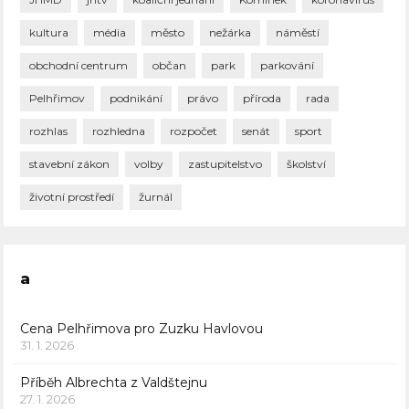
kultura
média
město
nežárka
náměstí
obchodní centrum
občan
park
parkování
Pelhřimov
podnikání
právo
příroda
rada
rozhlas
rozhledna
rozpočet
senát
sport
stavební zákon
volby
zastupitelstvo
školství
životní prostředí
žurnál
a
Cena Pelhřimova pro Zuzku Havlovou
31. 1. 2026
Příběh Albrechta z Valdštejnu
27. 1. 2026