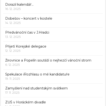
Dorazil kalendář…
16. 12. 2025
Dobešov – koncert v kostele
14. 12. 2025
Předvánoční čas v J.Hradci
13. 12. 2025
Přijetí Korejské delegace
12. 12. 2025
Žirovnice a Popelín soutěží o nejhezčí vánoční strom
6. 12. 2025
Spekulace iRozhlasu o mé kandidatuře
19. 11. 2025
Zamyšlení nad studentským svátkem
17. 11. 2025
ZUŠ v Horáckém divadle