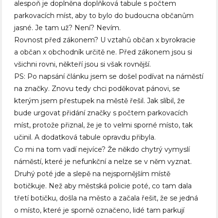
alespoň je doplněna doplňková tabule s počtem
parkovacích míst, aby to bylo do budoucna občanům
jasné. Je tam už? Není? Nevím.
Rovnost před zákonem? U vztahů občan x byrokracie
a občan x obchodník určitě ne. Před zákonem jsou si
všichni rovni, někteří jsou si však rovnější.
PS: Po napsání článku jsem se došel podívat na náměstí
na značky. Znovu tedy chci poděkovat pánovi, se
kterým jsem přestupek na městě řešil. Jak slíbil, že
bude urgovat přidání značky s počtem parkovacích
míst, protože přiznal, že je to velmi sporné místo, tak
učinil. A dodatková tabule opravdu přibyla.
Co mi na tom vadí nejvíce? Že někdo chytrý vymyslí
náměstí, které je nefunkční a nelze se v něm vyznat.
Druhý poté jde a slepě na nejspornějším místě
botičkuje. Než aby městská policie poté, co tam dala
třetí botičku, došla na město a začala řešit, že se jedná
o místo, které je sporně označeno, lidé tam parkují