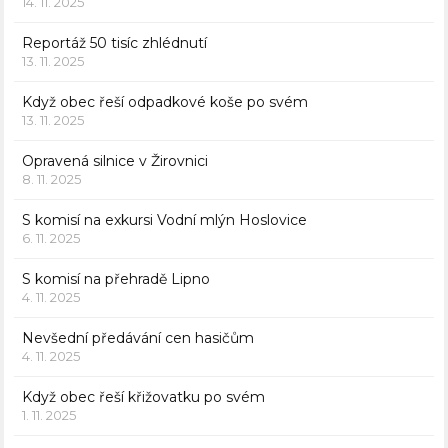
14. 11. 2025
Reportáž 50 tisíc zhlédnutí
13. 11. 2025
Když obec řeší odpadkové koše po svém
13. 11. 2025
Opravená silnice v Žirovnici
8. 11. 2025
S komisí na exkursi Vodní mlýn Hoslovice
6. 11. 2025
S komisí na přehradě Lipno
4. 11. 2025
Nevšední předávání cen hasičům
4. 11. 2025
Když obec řeší křižovatku po svém
1. 11. 2025