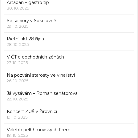
Artaban – gastro tip
30. 10. 2025
Se seniory v Sokolovně
29. 10. 2025
Pietní akt 28.října
28. 10. 2025
V ČT o obchodních zónách
27. 10. 2025
Na pozvání starosty ve vinařství
26. 10. 2025
Já vysávám – Roman senátoroval
22. 10. 2025
Koncert ZUŠ v Žirovnici
19. 10. 2025
Veletrh pelhřimovských firem
18. 10. 2025