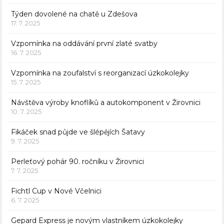
Týden dovolené na chatě u Zdešova
17. 7. 2025
Vzpomínka na oddávání první zlaté svatby
16. 7. 2025
Vzpomínka na zoufalství s reorganizací úzkokolejky
15. 7. 2025
Návštěva výroby knoflíků a autokomponent v Žirovnici
10. 7. 2025
Fikáček snad půjde ve šlépějích Šatavy
9. 7. 2025
Perleťový pohár 90. ročníku v Žirovnici
7. 7. 2025
Fichtl Cup v Nové Včelnici
6. 7. 2025
Gepard Express je novým vlastníkem úzkokolejky