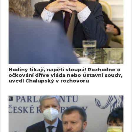
Hodiny tikají, napětí stoupá! Rozhodne o
očkování dříve vláda nebo Ústavní soud?,
uvedl Chalupský v rozhovoru