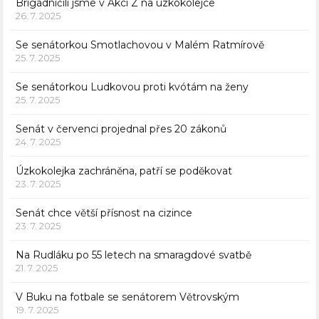
Brigádničili jsme v Akci Z na úzkokolejce
26. 7. 2025
Se senátorkou Smotlachovou v Malém Ratmírově
25. 7. 2025
Se senátorkou Ludkovou proti kvótám na ženy
25. 7. 2025
Senát v červenci projednal přes 20 zákonů
24. 7. 2025
Úzkokolejka zachráněna, patří se poděkovat
23. 7. 2025
Senát chce větší přísnost na cizince
23. 7. 2025
Na Rudláku po 55 letech na smaragdové svatbě
21. 7. 2025
V Buku na fotbale se senátorem Větrovským
19. 7. 2025