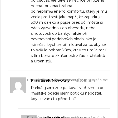
porušovat, ale také se nechce přirozeně
nechat buzerací zahnat
do nepřiměřeného komfortu, který je mu
zcela proti srsti jako např., že zaparkuje
500 m daleko a půjde přes půl města si
něco vyzvednou do obchodu, nebo
s hotovostí do banky. Takže při
navrhování podobných ploch jako je
náměstí, bych se přimlouval za to, aby se
to svěřilo odborníkům, kteří to umí a mají
s tím bohaté zkušenosti z řad architektů
a urbanistů.
Pro vložení odpovědi na komentář se musíte přihlásit
František Novotný
4. 5. 2018 (11:45)
Parkrát jsem zde parkoval v březnu a od
městské policie jsem botičku nedostal,
kdy se vám to přihodilo?
Pro vložení odpovědi na komentář se musíte přihlásit
Felix Hanek