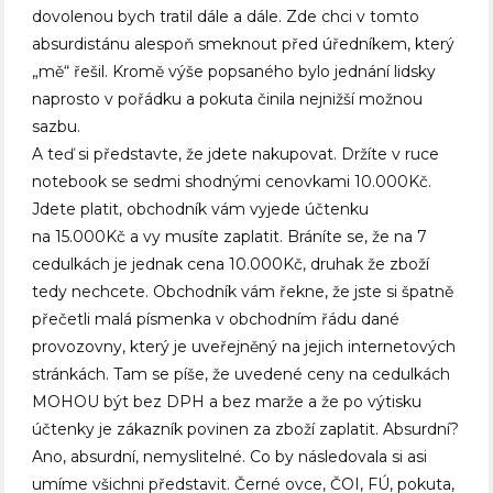
dovolenou bych tratil dále a dále. Zde chci v tomto
absurdistánu alespoň smeknout před úředníkem, který
„mě“ řešil. Kromě výše popsaného bylo jednání lidsky
naprosto v pořádku a pokuta činila nejnižší možnou
sazbu.
A teď si představte, že jdete nakupovat. Držíte v ruce
notebook se sedmi shodnými cenovkami 10.000Kč.
Jdete platit, obchodník vám vyjede účtenku
na 15.000Kč a vy musíte zaplatit. Bráníte se, že na 7
cedulkách je jednak cena 10.000Kč, druhak že zboží
tedy nechcete. Obchodník vám řekne, že jste si špatně
přečetli malá písmenka v obchodním řádu dané
provozovny, který je uveřejněný na jejich internetových
stránkách. Tam se píše, že uvedené ceny na cedulkách
MOHOU být bez DPH a bez marže a že po výtisku
účtenky je zákazník povinen za zboží zaplatit. Absurdní?
Ano, absurdní, nemyslitelné. Co by následovala si asi
umíme všichni představit. Černé ovce, ČOI, FÚ, pokuta,