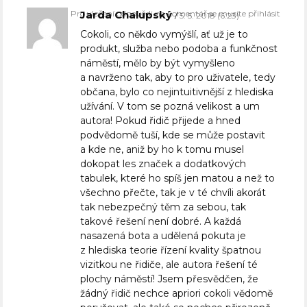
Pro vložení odpovědi na komentář se musíte přihlásit
Jarda Chalupský
5. 5. 2018 (6:23)
Cokoli, co někdo vymýšlí, ať už je to
produkt, služba nebo podoba a funkčnost
náměstí, mělo by být vymyšleno
a navrženo tak, aby to pro uživatele, tedy
občana, bylo co nejintuitivnější z hlediska
užívání. V tom se pozná velikost a um
autora! Pokud řidič přijede a hned
podvědomě tuší, kde se může postavit
a kde ne, aniž by ho k tomu musel
dokopat les značek a dodatkových
tabulek, které ho spíš jen matou a než to
všechno přečte, tak je v té chvíli akorát
tak nebezpečný těm za sebou, tak
takové řešení není dobré. A každá
nasazená bota a udělená pokuta je
z hlediska teorie řízení kvality špatnou
vizitkou ne řidiče, ale autora řešení té
plochy náměstí! Jsem přesvědčen, že
žádný řidič nechce apriori cokoli vědomě