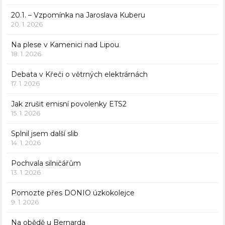
20.1. – Vzpomínka na Jaroslava Kuberu
20. 1. 2026
Na plese v Kamenici nad Lipou
18. 1. 2026
Debata v Křeči o větrných elektrárnách
17. 1. 2026
Jak zrušit emisní povolenky ETS2
15. 1. 2026
Splnil jsem další slib
14. 1. 2026
Pochvala silničářům
13. 1. 2026
Pomozte přes DONIO úzkokolejce
9. 1. 2026
Na obědě u Bernarda