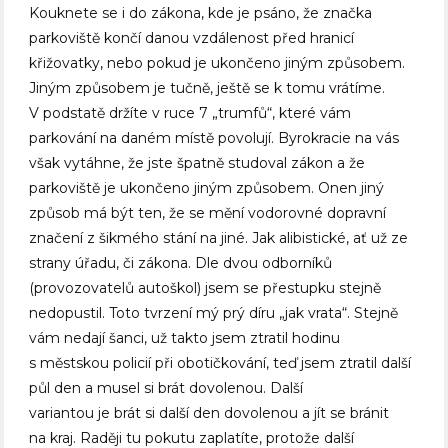
Kouknete se i do zákona, kde je psáno, že značka
parkoviště končí danou vzdálenost před hranicí
křižovatky, nebo pokud je ukončeno jiným způsobem.
Jiným způsobem je tučně, ještě se k tomu vrátíme.
V podstatě držíte v ruce 7 „trumfů“, které vám
parkování na daném místě povolují. Byrokracie na vás
však vytáhne, že jste špatně studoval zákon a že
parkoviště je ukončeno jiným způsobem. Onen jiný
způsob má být ten, že se mění vodorovné dopravní
značení z šikmého stání na jiné. Jak alibistické, ať už ze
strany úřadu, či zákona. Dle dvou odborníků
(provozovatelů autoškol) jsem se přestupku stejně
nedopustil. Toto tvrzení mý prý díru „jak vrata“. Stejně
vám nedají šanci, už takto jsem ztratil hodinu
s městskou policií při obotičkování, teď jsem ztratil další
půl den a musel si brát dovolenou. Další
variantou je brát si další den dovolenou a jít se bránit
na kraj. Raději tu pokutu zaplatíte, protože další