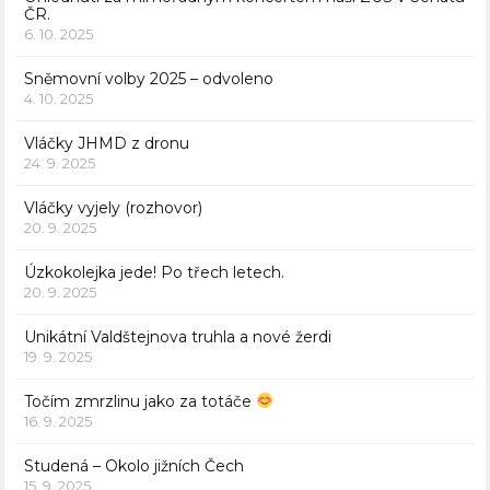
ČR.
6. 10. 2025
Sněmovní volby 2025 – odvoleno
4. 10. 2025
Vláčky JHMD z dronu
24. 9. 2025
Vláčky vyjely (rozhovor)
20. 9. 2025
Úzkokolejka jede! Po třech letech.
20. 9. 2025
Unikátní Valdštejnova truhla a nové žerdi
19. 9. 2025
Točím zmrzlinu jako za totáče
16. 9. 2025
Studená – Okolo jižních Čech
15. 9. 2025