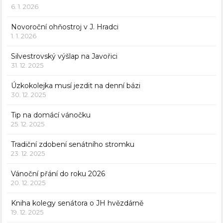
6. 1. 2026
Novoroční ohňostroj v J. Hradci
1. 1. 2026
Silvestrovský výšlap na Javořici
31. 12. 2025
Úzkokolejka musí jezdit na denní bázi
30. 12. 2025
Tip na domácí vánočku
25. 12. 2025
Tradiční zdobení senátního stromku
23. 12. 2025
Vánoční přání do roku 2026
20. 12. 2025
Kniha kolegy senátora o JH hvězdárně
19. 12. 2025