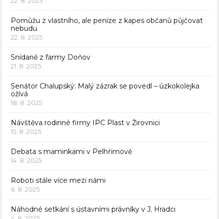
22. 8. 2025
Pomůžu z vlastního, ale peníze z kapes občanů půjčovat
nebudu
22. 8. 2025
Snídaně z farmy Doňov
21. 8. 2025
Senátor Chalupský: Malý zázrak se povedl – úzkokolejka
ožívá
18. 8. 2025
Návštěva rodinné firmy IPC Plast v Žirovnici
15. 8. 2025
Debata s maminkami v Pelhřimově
14. 8. 2025
Roboti stále více mezi námi
6. 8. 2025
Náhodné setkání s ústavními právníky v J. Hradci
4. 8. 2025