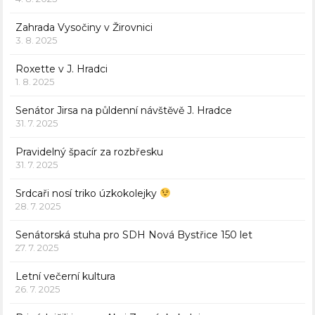
Zahrada Vysočiny v Žirovnici
3. 8. 2025
Roxette v J. Hradci
1. 8. 2025
Senátor Jirsa na půldenní návštěvě J. Hradce
31. 7. 2025
Pravidelný špacír za rozbřesku
31. 7. 2025
Srdcaři nosí triko úzkokolejky
28. 7. 2025
Senátorská stuha pro SDH Nová Bystřice 150 let
27. 7. 2025
Letní večerní kultura
26. 7. 2025