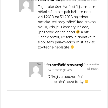
4. 5. 2018 (12:30)
To je také úsměvné, stál jsem tam
několikrát a nic, pak během noci
z 4.1.2018 na 5.1.2018 najednou
botička. Asi tedy záleží, kdo zrovna
slouží, kdo je u kamery, nálada,
„pozorný“ občan apod
A viz
článek pozor, už tam je dodatková
s počtem parkovacích míst, tak ať
zbytečně neplatíte
Pro vložení odpovědi na komentář se musíte
František Novotný
přihlásit
4. 5. 2018 (13:42)
Děkuji za upozornění
a doplnění nové fotky