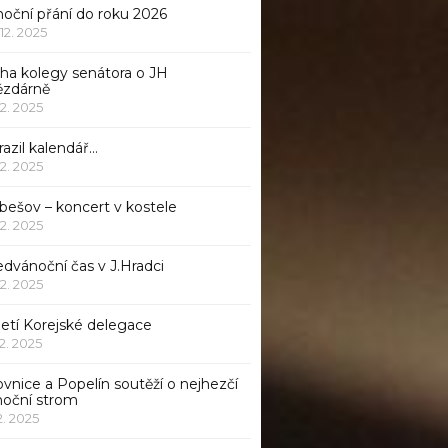
noční přání do roku 2026
 12. 2025
iha kolegy senátora o JH
ězdárně
12. 2025
azil kalendář…
12. 2025
bešov – koncert v kostele
12. 2025
dvánoční čas v J.Hradci
12. 2025
jetí Korejské delegace
12. 2025
ovnice a Popelín soutěží o nejhezčí
noční strom
12. 2025