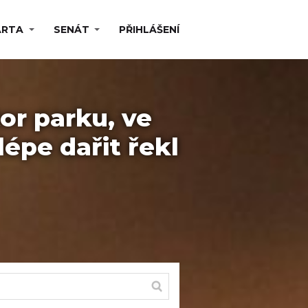
ARTA
SENÁT
PŘIHLÁŠENÍ
or parku, ve
épe dařit řekl