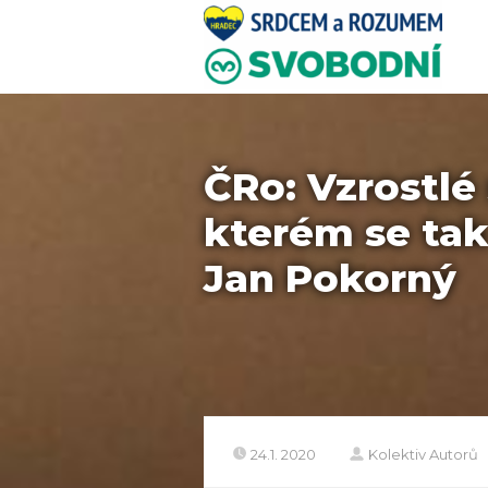
ČRo: Vzrostlé 
kterém se tak
Jan Pokorný
24.1. 2020
Kolektiv Autorů