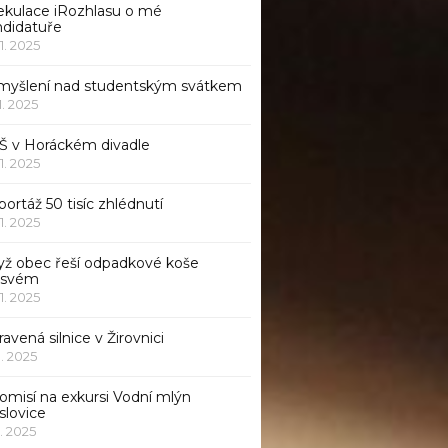
ekulace iRozhlasu o mé
ndidatuře
11. 2025
myšlení nad studentským svátkem
11. 2025
Š v Horáckém divadle
11. 2025
ortáž 50 tisíc zhlédnutí
11. 2025
yž obec řeší odpadkové koše
 svém
11. 2025
avená silnice v Žirovnici
1. 2025
omisí na exkursi Vodní mlýn
slovice
1. 2025