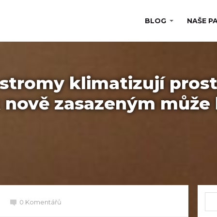
BLOG
NAŠE P
stromy klimatizují prost
 nově zasazeným může l
0 Komentářů