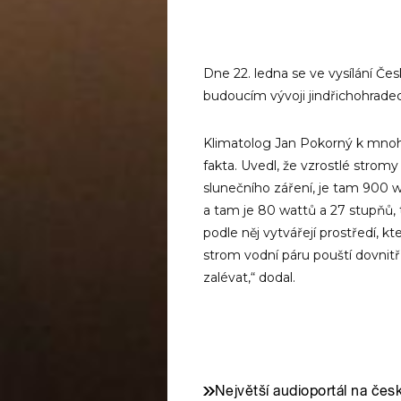
Dne 22. ledna se ve vysílání Če
budoucím vývoji jindřichohrade
Klimatolog Jan Pokorný k mno
fakta. Uvedl, že vzrostlé strom
slunečního záření, je tam 900 
a tam je 80 wattů a 27 stupňů, 
podle něj vytvářejí prostředí, k
strom vodní páru pouští dovnitř
zalévat,“ dodal.