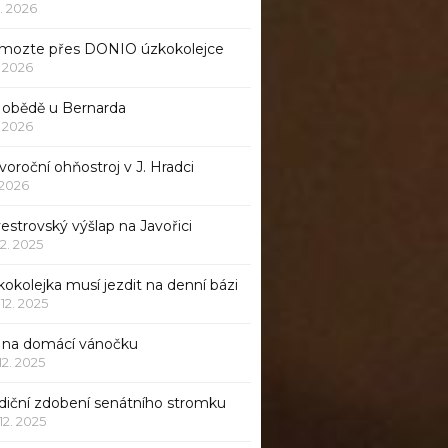
1. 2026
mozte přes DONIO úzkokolejce
1. 2026
 obědě u Bernarda
1. 2026
oroční ohňostroj v J. Hradci
. 2026
vestrovský výšlap na Javořici
12. 2025
okolejka musí jezdit na denní bázi
 12. 2025
p na domácí vánočku
 12. 2025
adiční zdobení senátního stromku
 12. 2025