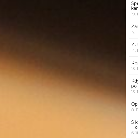
Sp
ka
19. 
Za
17. 
ZU
14. 
Rep
13. 
Kd
po
13. 
Opr
8. 1
S k
Ho
6. 1