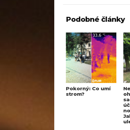
Podobné články
Pokorný: Co umí
Ne
strom?
oh
sa
úč
no
Ja
ul