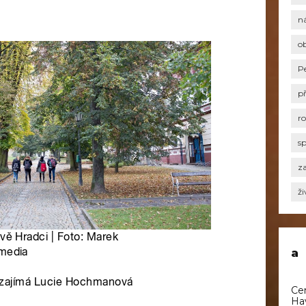
n
o
P
p
r
s
za
ži
a
Ce
Ha