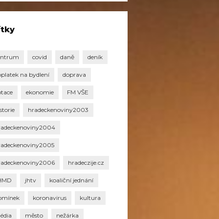
ítky
entrum
covid
daně
deník
oplatek na bydlení
doprava
otace
ekonomie
FM VŠE
storie
hradeckenoviny2003
radeckenoviny2004
radeckenoviny2005
radeckenoviny2006
hradeczije.cz
HMD
jhtv
koaliční jednání
omínek
koronavirus
kultura
édia
město
nežárka