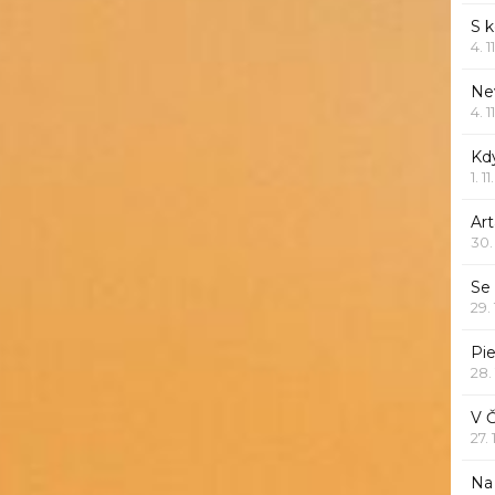
S 
4. 1
Ne
4. 1
Kd
1. 1
Art
30.
Se
29.
Pie
28.
V 
27.
Na 