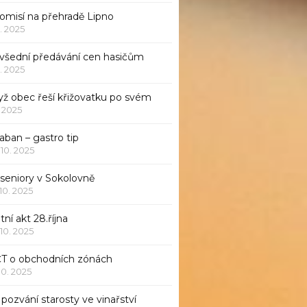
komisí na přehradě Lipno
1. 2025
všední předávání cen hasičům
1. 2025
yž obec řeší křižovatku po svém
1. 2025
aban – gastro tip
 10. 2025
 seniory v Sokolovně
 10. 2025
tní akt 28.října
 10. 2025
ČT o obchodních zónách
 10. 2025
pozvání starosty ve vinařství