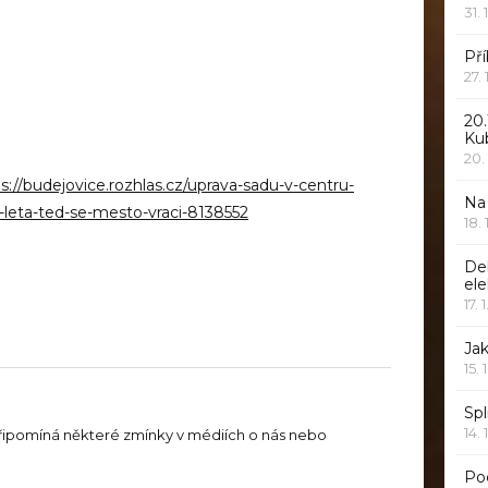
31. 
Pří
27.
20.
Ku
20.
s://budejovice.rozhlas.cz/uprava-sadu-v-centru-
Na
-leta-ted-se-mesto-vraci-8138552
18.
De
ele
17. 
Jak
15. 
Spl
14. 
řipomíná některé zmínky v médiích o nás nebo
Po