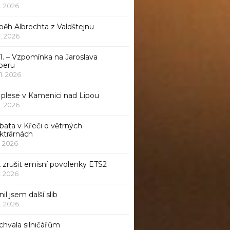
1. 2026
běh Albrechta z Valdštejnu
 1. 2026
1. – Vzpomínka na Jaroslava
beru
 1. 2026
 plese v Kamenici nad Lipou
 1. 2026
bata v Křeči o větrných
ktrárnách
1. 2026
 zrušit emisní povolenky ETS2
1. 2026
nil jsem další slib
1. 2026
chvala silničářům