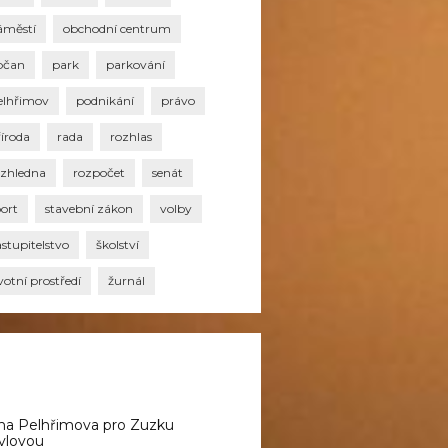
áměstí
obchodní centrum
bčan
park
parkování
elhřimov
podnikání
právo
říroda
rada
rozhlas
ozhledna
rozpočet
senát
port
stavební zákon
volby
stupitelstvo
školství
votní prostředí
žurnál
na Pelhřimova pro Zuzku
vlovou