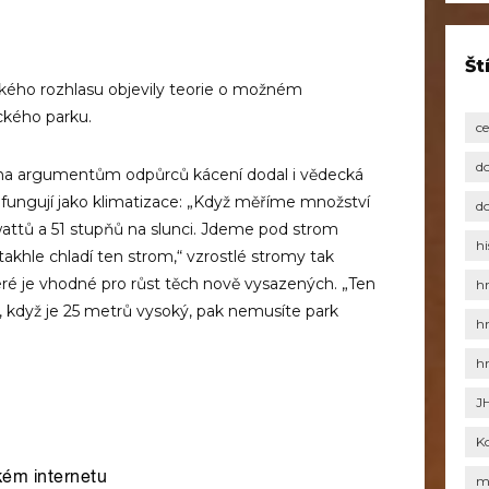
Št
ského rozhlasu objevily teorie o možném
ckého parku.
c
d
ha argumentům odpůrců kácení dodal i vědecká
y fungují jako klimatizace: „Když měříme množství
d
wattů a 51 stupňů na slunci. Jdeme pod strom
hi
takhle chladí ten strom,“ vzrostlé stromy tak
teré je vhodné pro růst těch nově vysazených. „Ten
h
, když je 25 metrů vysoký, pak nemusíte park
h
h
J
K
m