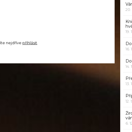
Vá
20.
Kn
hv
19. 
íte nejdříve
přihlásit
.
Dor
16. 
Do
14. 
Pře
13. 
Při
12. 
Žir
vá
6. 