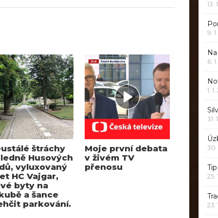
13. 
Po
9. 
Na
6. 
Nov
1. 1
Sil
31. 
Úzk
30.
ustálé štráchy
Moje první debata
ledně Husových
v živém TV
dů, vyluxovaný
přenosu
Ti
et HC Vajgar,
25.
vé byty na
kubě a šance
Tr
ehčit parkování.
23.