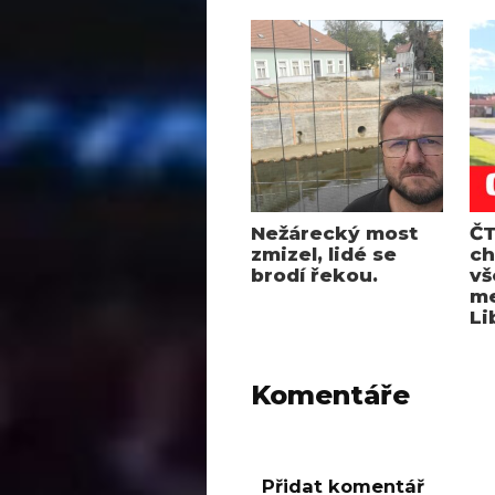
Nežárecký most
ČT
zmizel, lidé se
ch
brodí řekou.
vš
me
Li
Komentáře
Přidat komentář