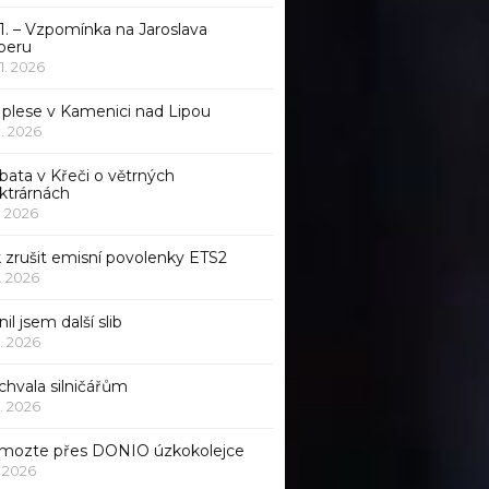
1. – Vzpomínka na Jaroslava
beru
 1. 2026
 plese v Kamenici nad Lipou
 1. 2026
bata v Křeči o větrných
ktrárnách
1. 2026
 zrušit emisní povolenky ETS2
1. 2026
nil jsem další slib
1. 2026
chvala silničářům
1. 2026
mozte přes DONIO úzkokolejce
1. 2026