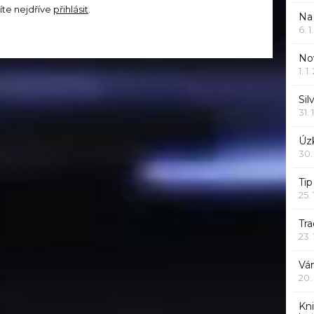
íte nejdříve
přihlásit
.
Na
6. 
Nov
1. 1
Sil
31. 
Úzk
30.
Ti
25.
Tr
23.
Vá
20.
Kn