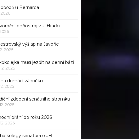
 obědě u Bernarda
1. 2026
oroční ohňostroj v J. Hradci
. 2026
vestrovský výšlap na Javořici
12. 2025
okolejka musí jezdit na denní bázi
 12. 2025
p na domácí vánočku
 12. 2025
adiční zdobení senátního stromku
 12. 2025
noční přání do roku 2026
 12. 2025
iha kolegy senátora o JH