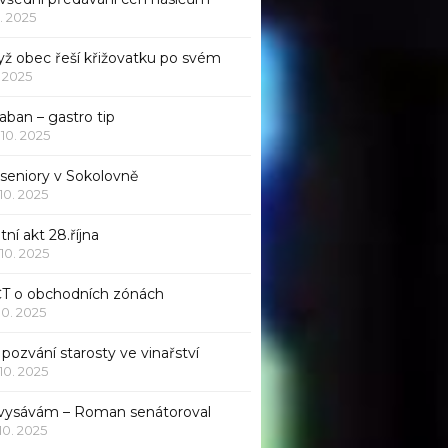
1. 2025
yž obec řeší křižovatku po svém
1. 2025
aban – gastro tip
 10. 2025
 seniory v Sokolovně
 10. 2025
tní akt 28.října
 10. 2025
ČT o obchodních zónách
 10. 2025
pozvání starosty ve vinařství
 10. 2025
 vysávám – Roman senátoroval
 10. 2025