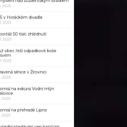
myšlení nad studentským svátkem
11. 2025
Š v Horáckém divadle
11. 2025
ortáž 50 tisíc zhlédnutí
11. 2025
yž obec řeší odpadkové koše
 svém
11. 2025
avená silnice v Žirovnici
1. 2025
omisí na exkursi Vodní mlýn
slovice
1. 2025
komisí na přehradě Lipno
1. 2025
všední předávání cen hasičům