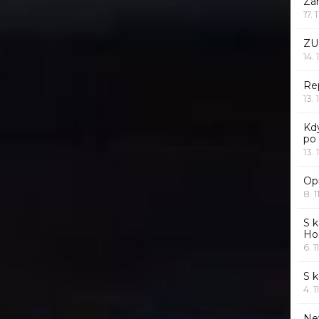
Za
17. 
ZU
14. 
Rep
13. 
Kd
po
13. 
Opr
8. 1
S k
Ho
6. 1
S 
4. 1
Ne