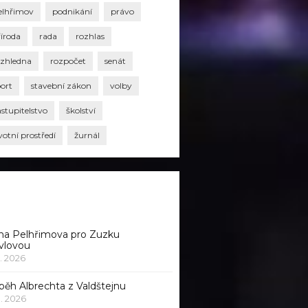
elhřimov
podnikání
právo
říroda
rada
rozhlas
ozhledna
rozpočet
senát
port
stavební zákon
volby
stupitelstvo
školství
votní prostředí
žurnál
na Pelhřimova pro Zuzku
vlovou
1. 2026
běh Albrechta z Valdštejnu
 1. 2026