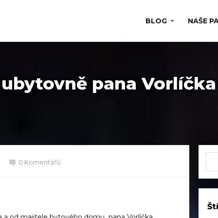
BLOG
NAŠE P
 ubytovně pana Vorlíčka
0 Komentářů
Št
a a od majitele bytového domu pana Vorlíčka