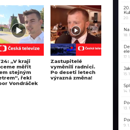
20.
Ku
20.
Na
18.
De
ele
17. 
24: „V kraji
Zastupitelé
ceme měřit
vyměnili radnici.
Jak
em stejným
Po deseti letech
15. 
trem“, řekl
výrazná změna!
bor Vondráček
Spl
14. 
Po
13. 
Po
9. 