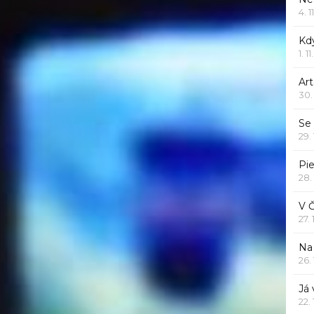
4. 1
Kd
1. 1
Art
30.
Se
29.
Pie
28.
V 
27.
Na 
26.
Já
22.