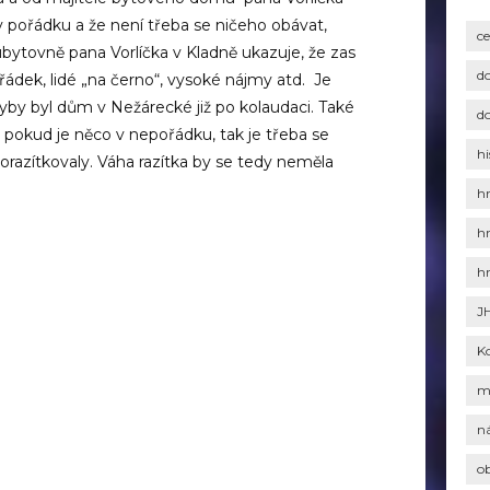
 v pořádku a že není třeba se ničeho obávat,
c
ubytovně pana Vorlíčka v Kladně ukazuje, že zas
d
ádek, lidé „na černo“, vysoké nájmy atd. Je
 kdyby byl dům v Nežárecké již po kolaudaci. Také
d
pokud je něco v nepořádku, tak je třeba se
hi
 orazítkovaly. Váha razítka by se tedy neměla
h
h
h
J
K
m
n
o