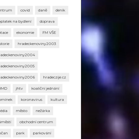
entrum
covid
daně
deník
oplatek na bydlení
doprava
otace
ekonomie
FM VŠE
storie
hradeckenoviny2003
radeckenoviny2004
radeckenoviny2005
radeckenoviny2006
hradeczije.cz
HMD
jhtv
koaliční jednání
omínek
koronavirus
kultura
édia
město
nežárka
áměstí
obchodní centrum
bčan
park
parkování