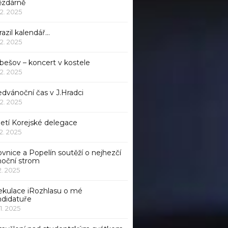
ězdárně
12. 2025
azil kalendář…
12. 2025
bešov – koncert v kostele
12. 2025
dvánoční čas v J.Hradci
12. 2025
jetí Korejské delegace
12. 2025
ovnice a Popelín soutěží o nejhezčí
noční strom
12. 2025
ekulace iRozhlasu o mé
ndidatuře
11. 2025