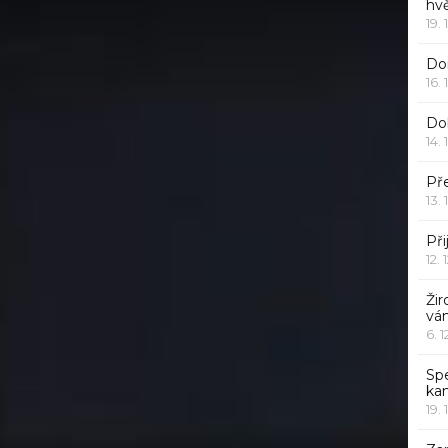
hv
19. 
Dor
16. 
Do
14. 
Pře
13. 
Při
12. 
Žir
vá
6. 
Sp
ka
19. 