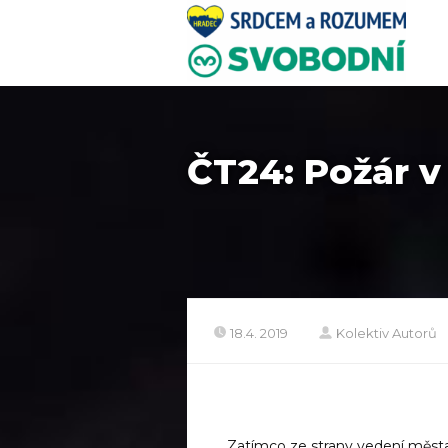
ČT24: Požár v
18.4. 2019
Kolektiv Autorů
Zatímco ze strany vedení měst