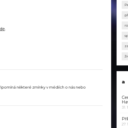
P
p
r
de
.
s
za
ži
a
řipomíná některé zmínky v médiích o nás nebo
Ce
Ha
31. 
Pří
27.