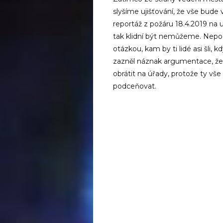
slyšíme ujišťování, že vše bude
reportáž z požáru 18.4.2019 na 
tak klidní být nemůžeme. Nepoř
otázkou, kam by ti lidé asi šli,
zazněl náznak argumentace, že 
obrátit na úřady, protože ty vše
podceňovat.