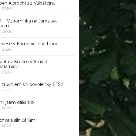
běh Albrechta z Valdštejnu
 1. 2026
1. – Vzpomínka na Jaroslava
beru
 1. 2026
 plese v Kamenici nad Lipou
 1. 2026
bata v Křeči o větrných
ktrárnách
1. 2026
 zrušit emisní povolenky ETS2
1. 2026
nil jsem další slib
1. 2026
chvala silničářům
1. 2026