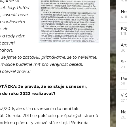
 pojďme se
eti lety. Pořád
Ne
, zasadit nové
4. 1
tom současném
Kd
 víc
1. 1
ty a tady nám
 zasvítí
Art
 nahoru
30.
 že jsme to zastavili, přiznáváme, že to neřešíme.
Se
va měsíce budeme mít pro veřejnost besedu
29.
 otevřel znovu
.“
Pie
28.
ZKA: Je pravda, že existuje usnesení,
á do roku 2022 realizovat?
V 
27.
8Z/2016
, ale s tím usnesením
to není tak
Na 
át. Od roku 2011 se pokácelo par špatných stromů
26.
vodnímu plánu. Ty zdravé stále stojí. Předseda