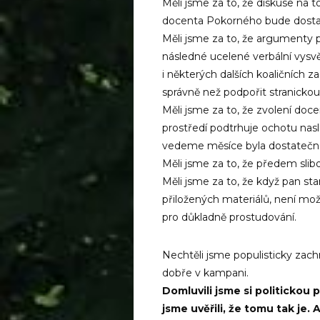
Měli jsme za to, že diskuse na t
docenta Pokorného bude dosta
Měli jsme za to, že argumenty 
následné ucelené verbální vysvět
i některých dalších koaličních z
správně než podpořit stranickou l
Měli jsme za to, že zvolení do
prostředí podtrhuje ochotu nasl
vedeme měsíce byla dostatečn
Měli jsme za to, že předem sli
Měli jsme za to, že když pan st
přiložených materiálů, není m
pro důkladně prostudování.
Nechtěli jsme populisticky zach
dobře v kampani.
Domluvili jsme si politickou 
jsme uvěřili, že tomu tak je. 