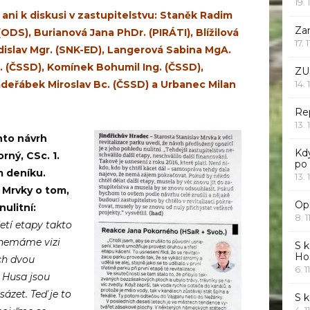
19. 
 ani k diskusi v zastupitelstvu: Staněk Radim
Za
(ODS), Burianová Jana PhDr. (PIRÁTI), Blížilová
17. 
dislav Mgr. (SNK-ED), Langerová Sabina MgA.
g. (ČSSD), Komínek Bohumil Ing. (ČSSD),
ZU
Kadeřábek Miroslav Bc. (ČSSD) a Urbanec Milan
14. 
Rep
13. 
nto návrh
Kd
rný, CSc. 1.
po
m deníku.
13. 
y Mrvky o tom,
Opr
ulitní:
8. 1
etí etapy takto
 nemáme vizi
S k
Ho
ých dvou
6. 1
 Husa jsou
sázet. Teď je to
S 
4. 1