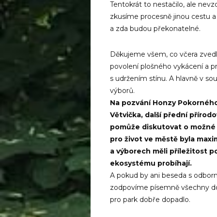
Tentokrát to nestačilo, ale nev
zkusíme procesně jinou cestu a 
a zda budou překonatelné.
Děkujeme všem, co včera zvedli 
povolení plošného vykácení a p
s udržením stínu. A hlavně v so
výborů.
Na pozvání Honzy Pokorného 
Větvička, další přední příro
pomůže diskutovat o možné 
pro život ve městě byla maxim
a výborech měli příležitost 
ekosystému probíhají.
A pokud by ani beseda s odborní
zodpovíme písemně všechny dota
pro park dobře dopadlo.