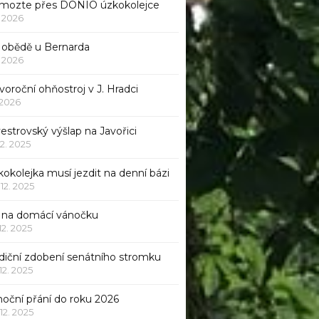
mozte přes DONIO úzkokolejce
1. 2026
 obědě u Bernarda
1. 2026
oroční ohňostroj v J. Hradci
. 2026
vestrovský výšlap na Javořici
12. 2025
okolejka musí jezdit na denní bázi
 12. 2025
p na domácí vánočku
 12. 2025
adiční zdobení senátního stromku
 12. 2025
noční přání do roku 2026
 12. 2025