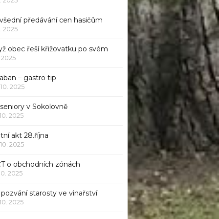
všední předávání cen hasičům
1. 2025
yž obec řeší křižovatku po svém
1. 2025
aban – gastro tip
 10. 2025
 seniory v Sokolovně
 10. 2025
tní akt 28.října
 10. 2025
ČT o obchodních zónách
 10. 2025
pozvání starosty ve vinařství
 10. 2025