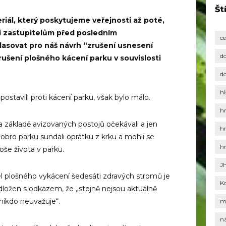
Št
eriál, který poskytujeme veřejnosti až poté,
ali zastupitelům před posledním
c
lasovat pro náš návrh “zrušení usnesení
d
rušení plošného kácení parku v souvislosti
d
hi
postavili proti kácení parku, však bylo málo.
h
na základě avizovaných postojů očekávali a jen
h
bro parku sundali oprátku z krku a mohli se
h
še života v parku.
J
el plošného vykácení šedesáti zdravých stromů je
K
 odložen s odkazem, že „stejně nejsou aktuálně
 nikdo neuvažuje“.
m
n