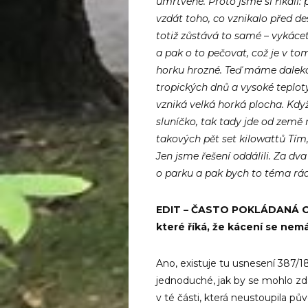
umrtvené. Proto jsme si říkali:
vzdát toho, co vznikalo před des
totiž zůstává to samé – vykácet
a pak o to pečovat, což je v 
horku hrozné. Teď máme daleko
tropických dnů a vysoké teplo
vzniká velká horká plocha. Když
sluníčko, tak tady jde od země
takových pět set kilowattů Tím,
Jen jsme řešení oddálili. Za d
o parku a pak bych to téma rád
EDIT – ČASTO POKLÁDANÁ OTÁ
které říká, že kácení se nem
Ano, existuje tu usnesení
387/1
jednoduché, jak by se mohlo zd
v té části, která neustoupila pů