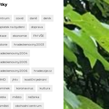
ítky
entrum
covid
daně
deník
oplatek na bydlení
doprava
otace
ekonomie
FM VŠE
storie
hradeckenoviny2003
radeckenoviny2004
radeckenoviny2005
radeckenoviny2006
hradeczije.cz
HMD
jhtv
koaliční jednání
omínek
koronavirus
kultura
édia
město
nežárka
áměstí
obchodní centrum