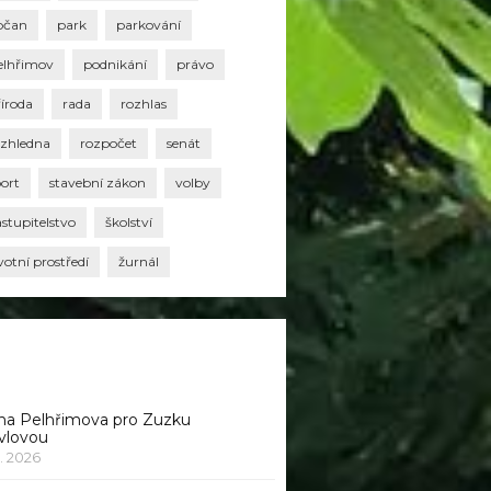
bčan
park
parkování
elhřimov
podnikání
právo
říroda
rada
rozhlas
ozhledna
rozpočet
senát
port
stavební zákon
volby
stupitelstvo
školství
votní prostředí
žurnál
na Pelhřimova pro Zuzku
vlovou
1. 2026