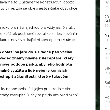
zdáváme to. Zůstaneme konstruktivní opozicí,
Pří
27.
uvidíme, zda se objeví ještě nějaké obstrukce
20.
Ku
20.
ruku pro návrh jednou pro vždy jasně zrušit
ro začátek postupné revitalizace dosazováním
Na
uladu s nově vznikajícími koncepcemi v rámci
18.
De
dorazí na jaře do J. Hradce pan Václav
ele
dovědec známý hlavně z Receptáře, který
17. 
nové podobě parku, aby jeho hodnota
Jak
álně využita a lidé nejen v komisích
15. 
pochopit zákonitosti, které v takovém
Spl
14. 
ky nepomohla, rádi jejich prostřednictvím
zy zastupitelů, aby to při dalším předložení
Po
13. 