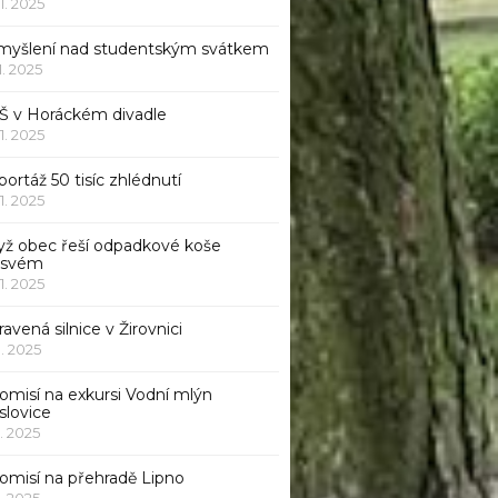
11. 2025
myšlení nad studentským svátkem
11. 2025
Š v Horáckém divadle
11. 2025
ortáž 50 tisíc zhlédnutí
11. 2025
yž obec řeší odpadkové koše
 svém
11. 2025
avená silnice v Žirovnici
1. 2025
omisí na exkursi Vodní mlýn
slovice
1. 2025
komisí na přehradě Lipno
1. 2025