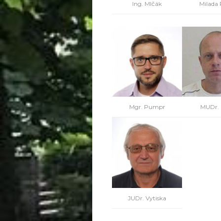
Ing. Mlčák
Milada 
Mgr. Pumpr
MUDr. 
JUDr. Vytiska