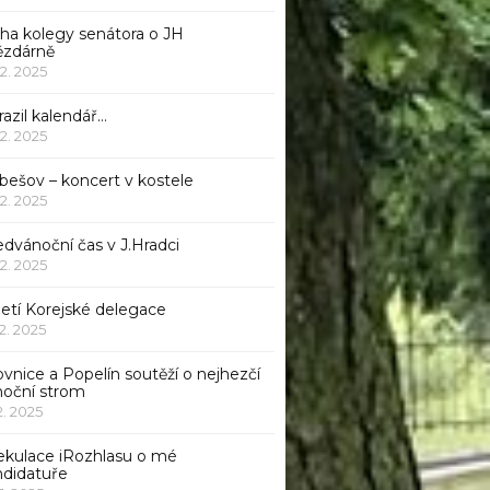
iha kolegy senátora o JH
ězdárně
12. 2025
azil kalendář…
12. 2025
bešov – koncert v kostele
12. 2025
dvánoční čas v J.Hradci
12. 2025
jetí Korejské delegace
12. 2025
ovnice a Popelín soutěží o nejhezčí
noční strom
12. 2025
ekulace iRozhlasu o mé
ndidatuře