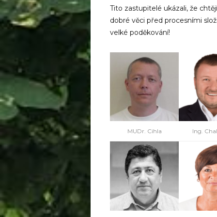
Tito zastupitelé ukázali, že ch
dobré věci před procesními složi
velké poděkování!
MUDr. Cihla
Ing. Cha