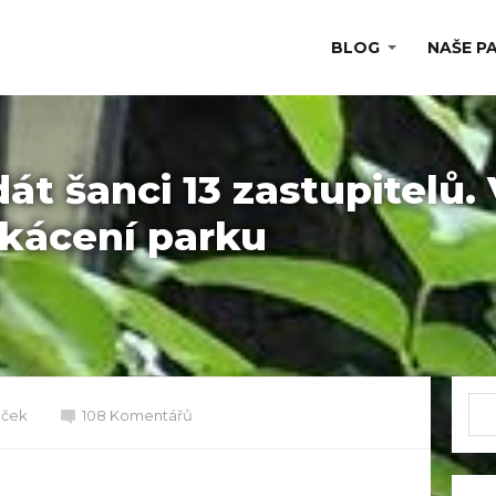
BLOG
NAŠE P
át šanci 13 zastupitelů.
 kácení parku
áček
108 Komentářů