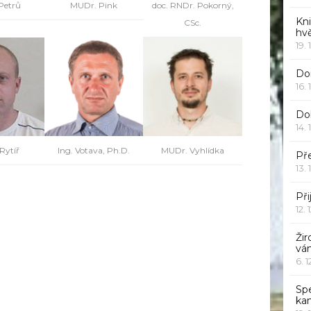
Petrů
MUDr. Pink
doc. RNDr. Pokorný,
Kn
CSc.
hv
19. 
Dor
16. 
Do
14. 
Rytíř
Ing. Votava, Ph.D.
MUDr. Vyhlídka
Pře
13. 
Při
12. 
Žir
vá
6. 
Sp
ka