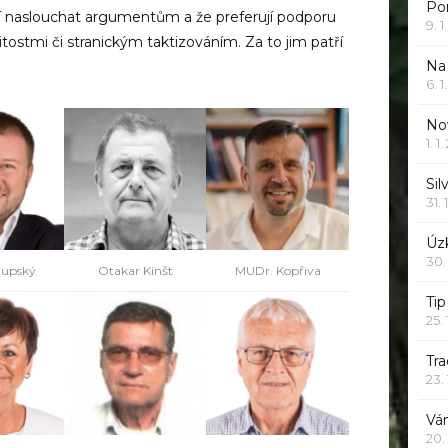
Po
tějí naslouchat argumentům a že preferují podporu
9. 
tostmi či stranickým taktizováním. Za to jim patří
Na
6. 
Nov
1. 1
Sil
31. 
Úzk
30.
lupský
Otakar Kinšt
MUDr. Kopřiva
Ti
25.
Tr
23.
Vá
20.