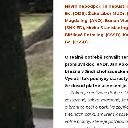
Návrh nepodpořili a nepustili
Bc. (ODS), Žižka Libor MUDr. 
Magda Ing. (ANO), Burian Vla
(SNK-ED), Mrvka Stanislav In
Blížilová Petra Ing. (ČSSD), 
Bc. (ČSSD).
O reálně potřebě schválit te
promluvil doc. RNDr. Jan Poko
března v Jindřichohradecké
Vyvrátil tak pochyby starost
že dosud platné usnesení je n
„
… Pokud je realizace druhé a tř
zastavená, tak to znamená, že
a brání to péči o park. Ve zbyl
třetinách parku směrem k soše
volné plochy, které je potřeba o