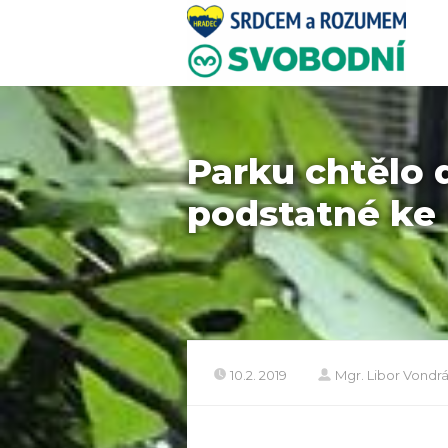
Parku chtělo d
podstatné ke
10.2. 2019
Mgr. Libor Vondr