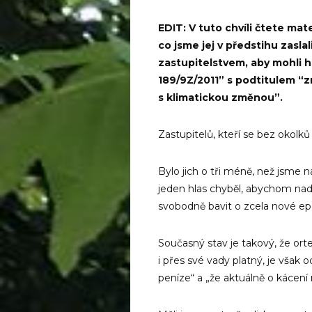
EDIT: V tuto chvíli čtete mat
co jsme jej v předstihu zasl
zastupitelstvem, aby mohli h
189/9Z/2011” s podtitulem “z
s klimatickou změnou”.
Zastupitelů, kteří se bez okolků 
Bylo jich o tři méně, než jsme 
jeden hlas chyběl, abychom nado
svobodně bavit o zcela nové epo
Současný stav je takový, že ort
i přes své vady platný, je však
peníze“ a „že aktuálně o kácení