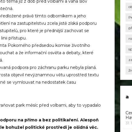
oto téma již z dob před volbami a váha slov
o
tečná.
předložené právě tímto odborníkem a jeho
P
lení na zastupitelstvu zcela jistě získá podporu
p
astupitelů, pro které je přednější zachovat se
inii přístupu.
r
centa Pokorného předsedou komise životního
s
ouchat a že informační osvěta a debaty, které
á.
za
bovaná podpora pro záchranu parku nebyla planá.
ži
arosta objevil nevýznamnou větu uprostřed textu
ožné se vymlouvat na nedostatek času
a
raňovat park měsíc před volbami, aby to vypadalo
Ce
Ha
podporu na přímo a bez politikaření. Alespoň
31. 
Ale bohužel politické prostředí je ošidná věc.