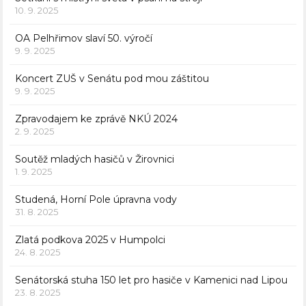
10. 9. 2025
OA Pelhřimov slaví 50. výročí
9. 9. 2025
Koncert ZUŠ v Senátu pod mou záštitou
9. 9. 2025
Zpravodajem ke zprávě NKÚ 2024
2. 9. 2025
Soutěž mladých hasičů v Žirovnici
1. 9. 2025
Studená, Horní Pole úpravna vody
31. 8. 2025
Zlatá podkova 2025 v Humpolci
24. 8. 2025
Senátorská stuha 150 let pro hasiče v Kamenici nad Lipou
23. 8. 2025