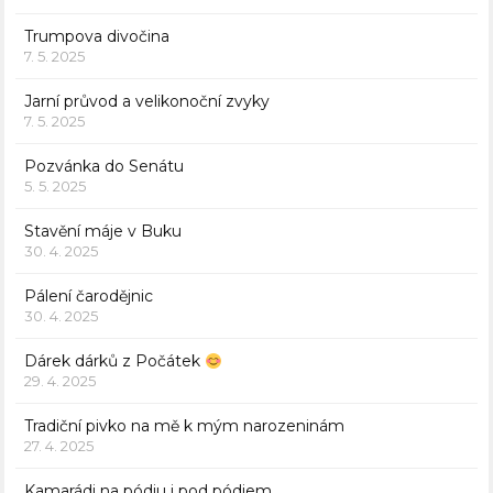
Trumpova divočina
7. 5. 2025
Jarní průvod a velikonoční zvyky
7. 5. 2025
Pozvánka do Senátu
5. 5. 2025
Stavění máje v Buku
30. 4. 2025
Pálení čarodějnic
30. 4. 2025
Dárek dárků z Počátek
29. 4. 2025
Tradiční pivko na mě k mým narozeninám
27. 4. 2025
Kamarádi na pódiu i pod pódiem