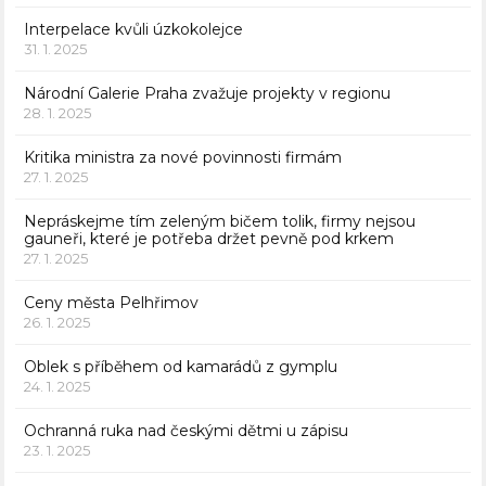
Interpelace kvůli úzkokolejce
31. 1. 2025
Národní Galerie Praha zvažuje projekty v regionu
28. 1. 2025
Kritika ministra za nové povinnosti firmám
27. 1. 2025
Nepráskejme tím zeleným bičem tolik, firmy nejsou
gauneři, které je potřeba držet pevně pod krkem
27. 1. 2025
Ceny města Pelhřimov
26. 1. 2025
Oblek s příběhem od kamarádů z gymplu
24. 1. 2025
Ochranná ruka nad českými dětmi u zápisu
23. 1. 2025