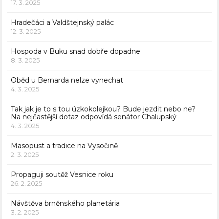
17. 3. 2025
Hradečáci a Valdštejnský palác
12. 3. 2025
Hospoda v Buku snad dobře dopadne
8. 3. 2025
Oběd u Bernarda nelze vynechat
4. 3. 2025
Tak jak je to s tou úzkokolejkou? Bude jezdit nebo ne?
Na nejčastější dotaz odpovídá senátor Chalupský
4. 3. 2025
Masopust a tradice na Vysočině
2. 3. 2025
Propaguji soutěž Vesnice roku
26. 2. 2025
Návštěva brněnského planetária
3. 2. 2025