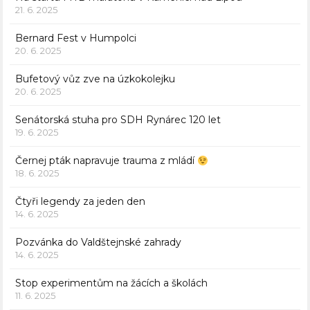
21. 6. 2025
Bernard Fest v Humpolci
20. 6. 2025
Bufetový vůz zve na úzkokolejku
20. 6. 2025
Senátorská stuha pro SDH Rynárec 120 let
19. 6. 2025
Černej pták napravuje trauma z mládí
18. 6. 2025
Čtyři legendy za jeden den
14. 6. 2025
Pozvánka do Valdštejnské zahrady
14. 6. 2025
Stop experimentům na žácích a školách
11. 6. 2025