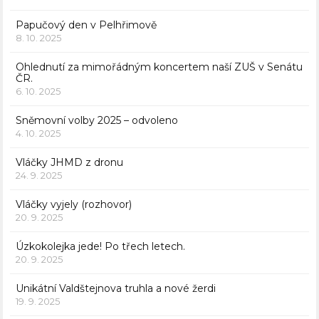
Papučový den v Pelhřimově
8. 10. 2025
Ohlednutí za mimořádným koncertem naší ZUŠ v Senátu
ČR.
6. 10. 2025
Sněmovní volby 2025 – odvoleno
4. 10. 2025
Vláčky JHMD z dronu
24. 9. 2025
Vláčky vyjely (rozhovor)
20. 9. 2025
Úzkokolejka jede! Po třech letech.
20. 9. 2025
Unikátní Valdštejnova truhla a nové žerdi
19. 9. 2025