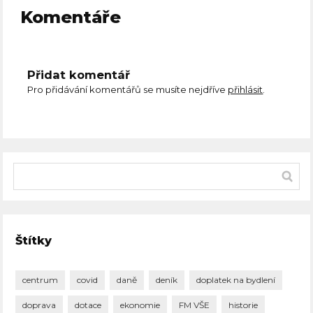
Komentáře
Přidat komentář
Pro přidávání komentářů se musíte nejdříve
přihlásit
.
Štítky
centrum
covid
daně
deník
doplatek na bydlení
doprava
dotace
ekonomie
FM VŠE
historie