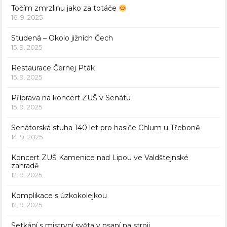
Točím zmrzlinu jako za totáče
16. 9. 2025
Studená – Okolo jižních Čech
15. 9. 2025
Restaurace Černej Pták
15. 9. 2025
Příprava na koncert ZUŠ v Senátu
15. 9. 2025
Senátorská stuha 140 let pro hasiče Chlum u Třeboně
14. 9. 2025
Koncert ZUŠ Kamenice nad Lipou ve Valdštejnské
zahradě
12. 9. 2025
Komplikace s úzkokolejkou
12. 9. 2025
Setkání s mistryní světa v psaní na stroji