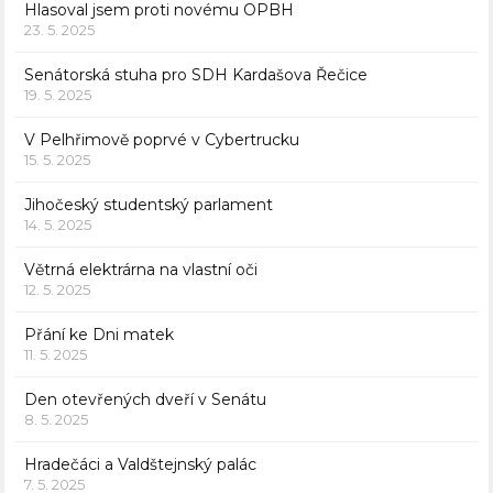
Hlasoval jsem proti novému OPBH
23. 5. 2025
Senátorská stuha pro SDH Kardašova Řečice
19. 5. 2025
V Pelhřimově poprvé v Cybertrucku
15. 5. 2025
Jihočeský studentský parlament
14. 5. 2025
Větrná elektrárna na vlastní oči
12. 5. 2025
Přání ke Dni matek
11. 5. 2025
Den otevřených dveří v Senátu
8. 5. 2025
Hradečáci a Valdštejnský palác
7. 5. 2025