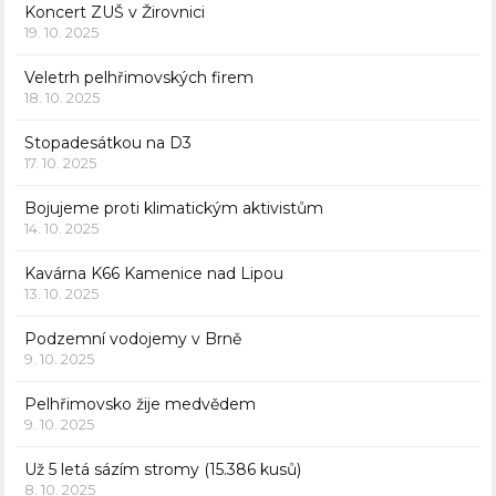
Koncert ZUŠ v Žirovnici
19. 10. 2025
Veletrh pelhřimovských firem
18. 10. 2025
Stopadesátkou na D3
17. 10. 2025
Bojujeme proti klimatickým aktivistům
14. 10. 2025
Kavárna K66 Kamenice nad Lipou
13. 10. 2025
Podzemní vodojemy v Brně
9. 10. 2025
Pelhřimovsko žije medvědem
9. 10. 2025
Už 5 letá sázím stromy (15.386 kusů)
8. 10. 2025