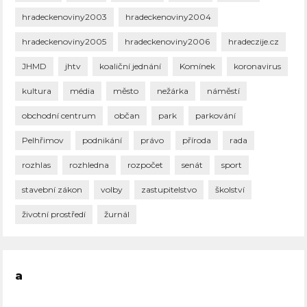
hradeckenoviny2003
hradeckenoviny2004
hradeckenoviny2005
hradeckenoviny2006
hradeczije.cz
JHMD
jhtv
koaliční jednání
Komínek
koronavirus
kultura
média
město
nežárka
náměstí
obchodní centrum
občan
park
parkování
Pelhřimov
podnikání
právo
příroda
rada
rozhlas
rozhledna
rozpočet
senát
sport
stavební zákon
volby
zastupitelstvo
školství
životní prostředí
žurnál
a