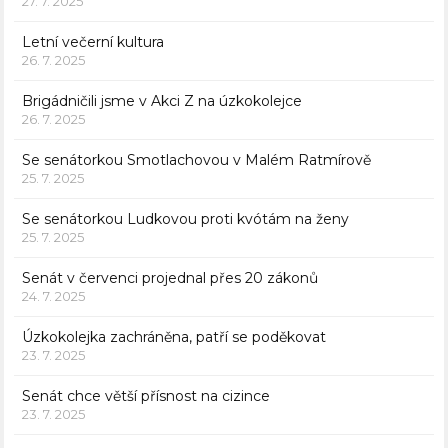
27. 7. 2025
Letní večerní kultura
26. 7. 2025
Brigádničili jsme v Akci Z na úzkokolejce
26. 7. 2025
Se senátorkou Smotlachovou v Malém Ratmírově
25. 7. 2025
Se senátorkou Ludkovou proti kvótám na ženy
25. 7. 2025
Senát v červenci projednal přes 20 zákonů
24. 7. 2025
Úzkokolejka zachráněna, patří se poděkovat
23. 7. 2025
Senát chce větší přísnost na cizince
23. 7. 2025