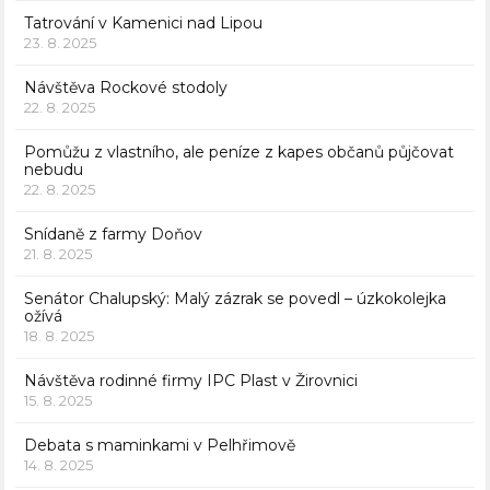
Tatrování v Kamenici nad Lipou
23. 8. 2025
Návštěva Rockové stodoly
22. 8. 2025
Pomůžu z vlastního, ale peníze z kapes občanů půjčovat
nebudu
22. 8. 2025
Snídaně z farmy Doňov
21. 8. 2025
Senátor Chalupský: Malý zázrak se povedl – úzkokolejka
ožívá
18. 8. 2025
Návštěva rodinné firmy IPC Plast v Žirovnici
15. 8. 2025
Debata s maminkami v Pelhřimově
14. 8. 2025