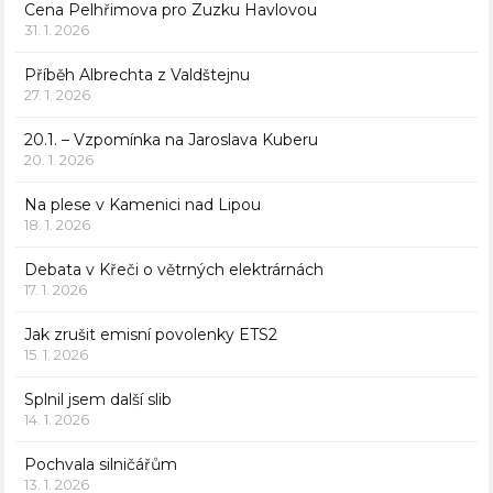
Cena Pelhřimova pro Zuzku Havlovou
31. 1. 2026
Příběh Albrechta z Valdštejnu
27. 1. 2026
20.1. – Vzpomínka na Jaroslava Kuberu
20. 1. 2026
Na plese v Kamenici nad Lipou
18. 1. 2026
Debata v Křeči o větrných elektrárnách
17. 1. 2026
Jak zrušit emisní povolenky ETS2
15. 1. 2026
Splnil jsem další slib
14. 1. 2026
Pochvala silničářům
13. 1. 2026