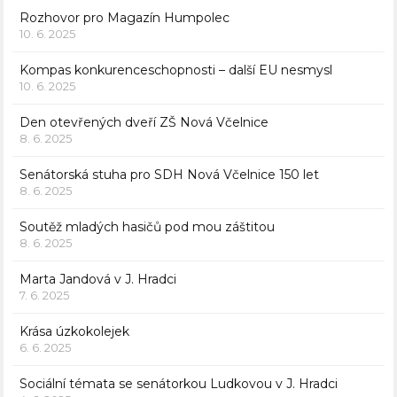
Rozhovor pro Magazín Humpolec
10. 6. 2025
Kompas konkurenceschopnosti – další EU nesmysl
10. 6. 2025
Den otevřených dveří ZŠ Nová Včelnice
8. 6. 2025
Senátorská stuha pro SDH Nová Včelnice 150 let
8. 6. 2025
Soutěž mladých hasičů pod mou záštitou
8. 6. 2025
Marta Jandová v J. Hradci
7. 6. 2025
Krása úzkokolejek
6. 6. 2025
Sociální témata se senátorkou Ludkovou v J. Hradci