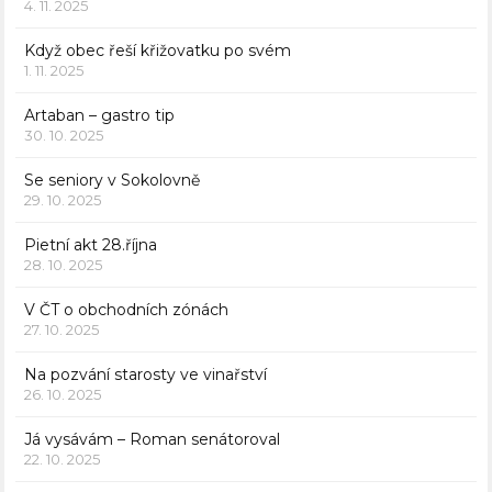
4. 11. 2025
Když obec řeší křižovatku po svém
1. 11. 2025
Artaban – gastro tip
30. 10. 2025
Se seniory v Sokolovně
29. 10. 2025
Pietní akt 28.října
28. 10. 2025
V ČT o obchodních zónách
27. 10. 2025
Na pozvání starosty ve vinařství
26. 10. 2025
Já vysávám – Roman senátoroval
22. 10. 2025