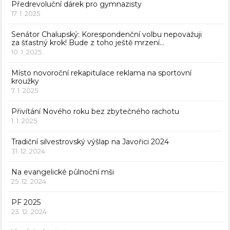
Předrevoluční dárek pro gymnazisty
17. 1. 2025
Senátor Chalupský: Korespondenční volbu nepovažuji
za šťastný krok! Bude z toho ještě mrzení…
10. 1. 2025
Místo novoroční rekapitulace reklama na sportovní
kroužky
7. 1. 2025
Přivítání Nového roku bez zbytečného rachotu
1. 1. 2025
Tradiční silvestrovský výšlap na Javořici 2024
31. 12. 2024
Na evangelické půlnoční mši
25. 12. 2024
PF 2025
23. 12. 2024