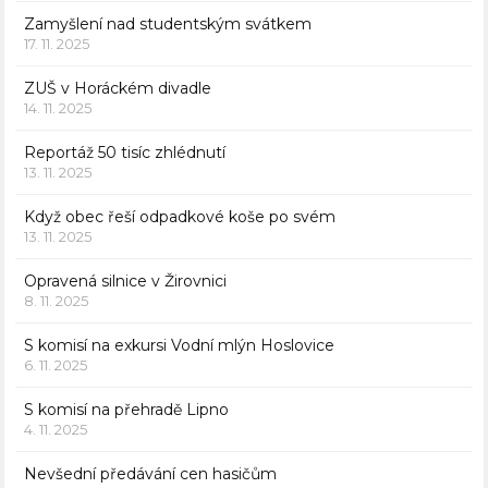
Zamyšlení nad studentským svátkem
17. 11. 2025
ZUŠ v Horáckém divadle
14. 11. 2025
Reportáž 50 tisíc zhlédnutí
13. 11. 2025
Když obec řeší odpadkové koše po svém
13. 11. 2025
Opravená silnice v Žirovnici
8. 11. 2025
S komisí na exkursi Vodní mlýn Hoslovice
6. 11. 2025
S komisí na přehradě Lipno
4. 11. 2025
Nevšední předávání cen hasičům