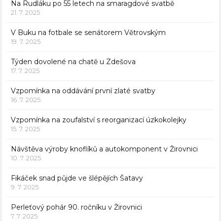
Na Rudláku po 55 letech na smaragdové svatbě
21. 7. 2025
V Buku na fotbale se senátorem Větrovským
19. 7. 2025
Týden dovolené na chatě u Zdešova
17. 7. 2025
Vzpomínka na oddávání první zlaté svatby
16. 7. 2025
Vzpomínka na zoufalství s reorganizací úzkokolejky
15. 7. 2025
Návštěva výroby knoflíků a autokomponent v Žirovnici
10. 7. 2025
Fikáček snad půjde ve šlépějích Šatavy
9. 7. 2025
Perleťový pohár 90. ročníku v Žirovnici
7. 7. 2025