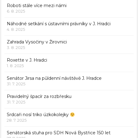
Roboti stále více mezi námi
6. 8. 2025
Náhodné setkání s ústavními právníky v J. Hradci
4. 8. 2025
Zahrada Vysočiny v Žirovnici
3. 8. 2025
Roxette v J. Hradci
1. 8. 2025
Senátor Jirsa na půldenní návštěvě J. Hradce
31. 7. 2025
Pravidelný špacír za rozbřesku
31. 7. 2025
Srdcaři nosí triko úzkokolejky
28. 7. 2025
Senátorská stuha pro SDH Nová Bystřice 150 let