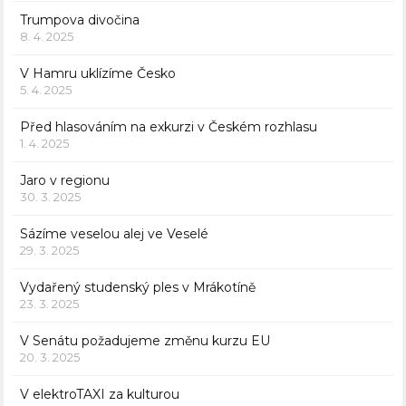
Trumpova divočina
8. 4. 2025
V Hamru uklízíme Česko
5. 4. 2025
Před hlasováním na exkurzi v Českém rozhlasu
1. 4. 2025
Jaro v regionu
30. 3. 2025
Sázíme veselou alej ve Veselé
29. 3. 2025
Vydařený studenský ples v Mrákotíně
23. 3. 2025
V Senátu požadujeme změnu kurzu EU
20. 3. 2025
V elektroTAXI za kulturou