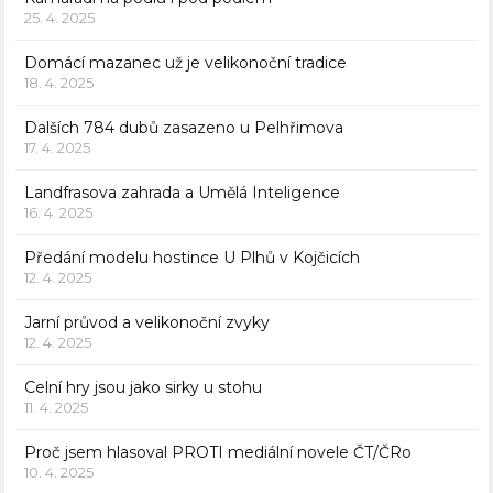
25. 4. 2025
Domácí mazanec už je velikonoční tradice
18. 4. 2025
Dalších 784 dubů zasazeno u Pelhřimova
17. 4. 2025
Landfrasova zahrada a Umělá Inteligence
16. 4. 2025
Předání modelu hostince U Plhů v Kojčicích
12. 4. 2025
Jarní průvod a velikonoční zvyky
12. 4. 2025
Celní hry jsou jako sirky u stohu
11. 4. 2025
Proč jsem hlasoval PROTI mediální novele ČT/ČRo
10. 4. 2025