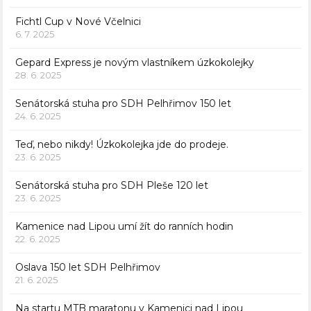
Fichtl Cup v Nové Včelnici
6. 7. 2025
Gepard Express je novým vlastníkem úzkokolejky
28. 6. 2025
Senátorská stuha pro SDH Pelhřimov 150 let
24. 6. 2025
Teď, nebo nikdy! Úzkokolejka jde do prodeje.
23. 6. 2025
Senátorská stuha pro SDH Pleše 120 let
23. 6. 2025
Kamenice nad Lipou umí žít do ranních hodin
22. 6. 2025
Oslava 150 let SDH Pelhřimov
21. 6. 2025
Na startu MTB maratonu v Kamenici nad Lipou