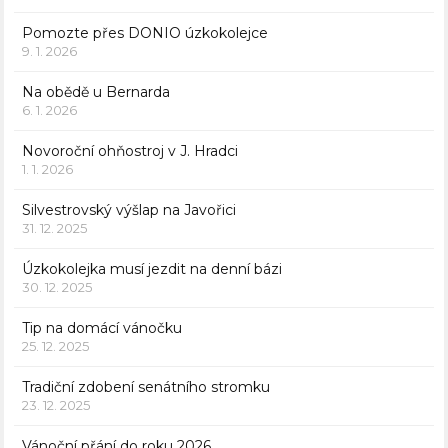
Pomozte přes DONIO úzkokolejce
9. 1. 2026
Na obědě u Bernarda
6. 1. 2026
Novoroční ohňostroj v J. Hradci
1. 1. 2026
Silvestrovský výšlap na Javořici
31. 12. 2025
Úzkokolejka musí jezdit na denní bázi
30. 12. 2025
Tip na domácí vánočku
25. 12. 2025
Tradiční zdobení senátního stromku
23. 12. 2025
Vánoční přání do roku 2026