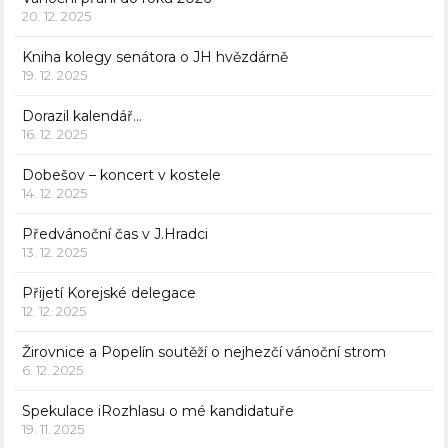
20. 12. 2025
Kniha kolegy senátora o JH hvězdárně
19. 12. 2025
Dorazil kalendář…
16. 12. 2025
Dobešov – koncert v kostele
14. 12. 2025
Předvánoční čas v J.Hradci
13. 12. 2025
Přijetí Korejské delegace
12. 12. 2025
Žirovnice a Popelín soutěží o nejhezčí vánoční strom
6. 12. 2025
Spekulace iRozhlasu o mé kandidatuře
19. 11. 2025