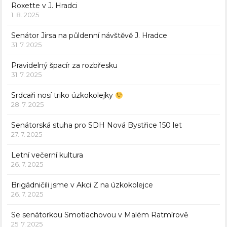
Roxette v J. Hradci
1. 8. 2025
Senátor Jirsa na půldenní návštěvě J. Hradce
31. 7. 2025
Pravidelný špacír za rozbřesku
31. 7. 2025
Srdcaři nosí triko úzkokolejky
28. 7. 2025
Senátorská stuha pro SDH Nová Bystřice 150 let
27. 7. 2025
Letní večerní kultura
26. 7. 2025
Brigádničili jsme v Akci Z na úzkokolejce
26. 7. 2025
Se senátorkou Smotlachovou v Malém Ratmírově
25. 7. 2025