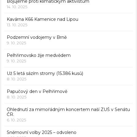
Bojujeme proti klimatickým aktivistům
14. 10. 2025
Kavárna K66 Kamenice nad Lipou
13. 10. 2025
Podzemní vodojemy v Brně
9. 10. 2025
Pelhřimovsko žije medvědem
9. 10. 2025
Už 5 letá sázím stromy (15.386 kusů)
8. 10. 2025
Papučový den v Pelhřimově
8. 10. 2025
Ohlednutí za mimořádným koncertem naší ZUŠ v Senátu
ČR.
6. 10. 2025
Sněmovní volby 2025 – odvoleno