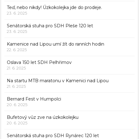
Teď, nebo nikdy! Úzkokolejka jde do prodeje.
23. 6. 2025
Senátorská stuha pro SDH Pleše 120 let
23. 6. 2025
Kamenice nad Lipou umí žít do ranních hodin
22. 6. 2025
Oslava 150 let SDH Pelhřimov
21. 6. 2025
Na startu MTB maratonu v Kamenici nad Lipou
21. 6. 2025
Bernard Fest v Humpolci
20. 6. 2025
Bufetový vůz zve na úzkokolejku
20. 6. 2025
Senátorská stuha pro SDH Rynárec 120 let