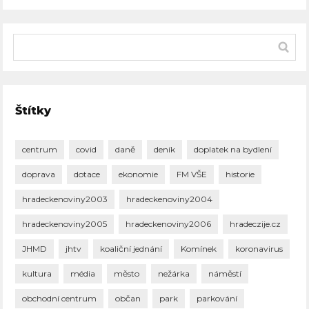
Štítky
centrum
covid
daně
deník
doplatek na bydlení
doprava
dotace
ekonomie
FM VŠE
historie
hradeckenoviny2003
hradeckenoviny2004
hradeckenoviny2005
hradeckenoviny2006
hradeczije.cz
JHMD
jhtv
koaliční jednání
Komínek
koronavirus
kultura
média
město
nežárka
náměstí
obchodní centrum
občan
park
parkování