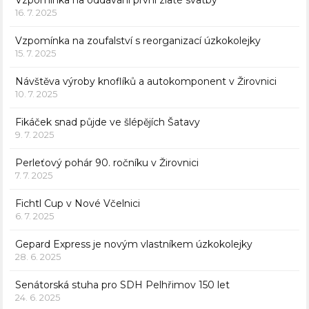
Vzpomínka na oddávání první zlaté svatby
16. 7. 2025
Vzpomínka na zoufalství s reorganizací úzkokolejky
15. 7. 2025
Návštěva výroby knoflíků a autokomponent v Žirovnici
10. 7. 2025
Fikáček snad půjde ve šlépějích Šatavy
9. 7. 2025
Perleťový pohár 90. ročníku v Žirovnici
7. 7. 2025
Fichtl Cup v Nové Včelnici
6. 7. 2025
Gepard Express je novým vlastníkem úzkokolejky
28. 6. 2025
Senátorská stuha pro SDH Pelhřimov 150 let
24. 6. 2025