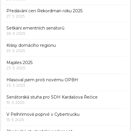
Předávání cen Rekordman roku 2025
27. 5. 2025
Setkání emeritních senátorů
26. 5. 2025
Krásy domácího regionu
25. 5. 2025
Majáles 2025
23. 5. 2025
Hlasoval jsem proti novému OPBH
23. 5. 2025
Senátorská stuha pro SDH Kardašova Řečice
19. 5. 2025
V Pelhřimově poprvé v Cybertrucku
15. 5. 2025