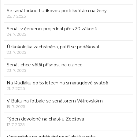
Se senátorkou Ludkovou proti kvótám na ženy
25. 7. 2025
Senát v červenci projednal přes 20 zákonů
24. 7. 2025
Úzkokolejka zachráněna, patří se poděkovat
23. 7. 2025
Senát chce větší přísnost na cizince
23. 7. 2025
Na Rudláku po 55 letech na smaragdové svatbě
21. 7. 2025
V Buku na fotbale se senátorem Větrovským
19. 7. 2025
Týden dovolené na chatě u Zdešova
17. 7. 2025