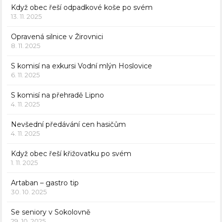
Když obec řeší odpadkové koše po svém
13. 11. 2025
Opravená silnice v Žirovnici
8. 11. 2025
S komisí na exkursi Vodní mlýn Hoslovice
6. 11. 2025
S komisí na přehradě Lipno
4. 11. 2025
Nevšední předávání cen hasičům
4. 11. 2025
Když obec řeší křižovatku po svém
1. 11. 2025
Artaban – gastro tip
30. 10. 2025
Se seniory v Sokolovně
29. 10. 2025