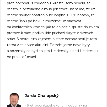
proti obchodu s chudobou. Proste jsem neveril, ze
mesto je bezbranne a musi jen trpet. Jsem rad, ze uz
mame soubor opatreni v hrubopise z 95% hotovy, ze
mame Janu po boku a muzeme uz pracovat
na konkretnich krocich, jak to doladit a spustit do zivota,
protoze k nam podivni lide prichazi skryte z ruznych
stran. S rostoucim zajmem o stare nemovitosti je toto
tema vice a vice aktualni. Potrebujeme nove byty
a pozemky na bydleni pro Hradecaky a deti Hradecaku,
ne pro kseftovani.
Jarda Chalupský
46 let, podnikatel, ekonom, odborník na