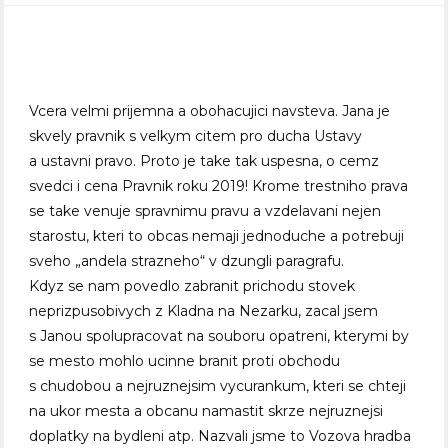
Vcera velmi prijemna a obohacujici navsteva. Jana je
skvely pravnik s velkym citem pro ducha Ustavy
a ustavni pravo. Proto je take tak uspesna, o cemz
svedci i cena Pravnik roku 2019! Krome trestniho prava
se take venuje spravnimu pravu a vzdelavani nejen
starostu, kteri to obcas nemaji jednoduche a potrebuji
sveho „andela strazneho“ v dzungli paragrafu.
Kdyz se nam povedlo zabranit prichodu stovek
neprizpusobivych z Kladna na Nezarku, zacal jsem
s Janou spolupracovat na souboru opatreni, kterymi by
se mesto mohlo ucinne branit proti obchodu
s chudobou a nejruznejsim vycurankum, kteri se chteji
na ukor mesta a obcanu namastit skrze nejruznejsi
doplatky na bydleni atp. Nazvali jsme to Vozova hradba