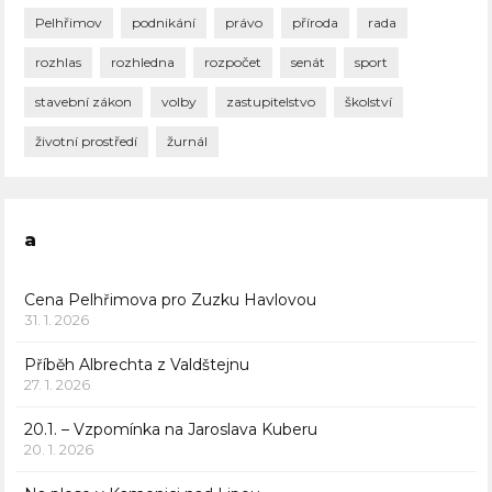
Pelhřimov
podnikání
právo
příroda
rada
rozhlas
rozhledna
rozpočet
senát
sport
stavební zákon
volby
zastupitelstvo
školství
životní prostředí
žurnál
a
Cena Pelhřimova pro Zuzku Havlovou
31. 1. 2026
Příběh Albrechta z Valdštejnu
27. 1. 2026
20.1. – Vzpomínka na Jaroslava Kuberu
20. 1. 2026