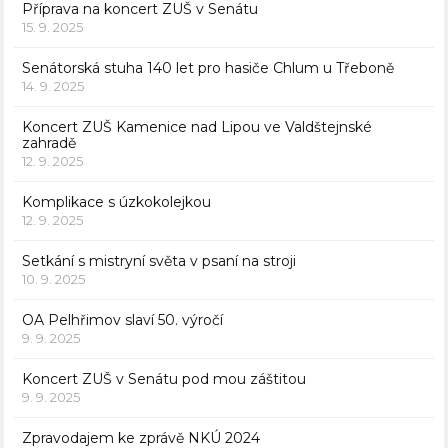
Příprava na koncert ZUŠ v Senátu
15. 9. 2025
Senátorská stuha 140 let pro hasiče Chlum u Třeboně
14. 9. 2025
Koncert ZUŠ Kamenice nad Lipou ve Valdštejnské
zahradě
12. 9. 2025
Komplikace s úzkokolejkou
12. 9. 2025
Setkání s mistryní světa v psaní na stroji
10. 9. 2025
OA Pelhřimov slaví 50. výročí
9. 9. 2025
Koncert ZUŠ v Senátu pod mou záštitou
9. 9. 2025
Zpravodajem ke zprávě NKÚ 2024