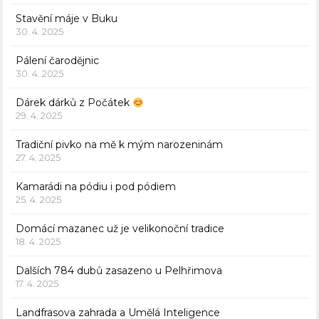
Stavění máje v Buku
30. 4. 2025
Pálení čarodějnic
30. 4. 2025
Dárek dárků z Počátek
29. 4. 2025
Tradiční pivko na mě k mým narozeninám
27. 4. 2025
Kamarádi na pódiu i pod pódiem
25. 4. 2025
Domácí mazanec už je velikonoční tradice
18. 4. 2025
Dalších 784 dubů zasazeno u Pelhřimova
17. 4. 2025
Landfrasova zahrada a Umělá Inteligence