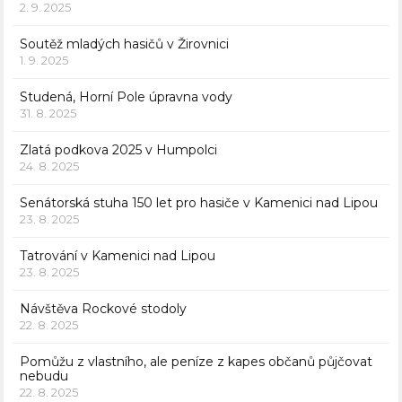
2. 9. 2025
Soutěž mladých hasičů v Žirovnici
1. 9. 2025
Studená, Horní Pole úpravna vody
31. 8. 2025
Zlatá podkova 2025 v Humpolci
24. 8. 2025
Senátorská stuha 150 let pro hasiče v Kamenici nad Lipou
23. 8. 2025
Tatrování v Kamenici nad Lipou
23. 8. 2025
Návštěva Rockové stodoly
22. 8. 2025
Pomůžu z vlastního, ale peníze z kapes občanů půjčovat
nebudu
22. 8. 2025