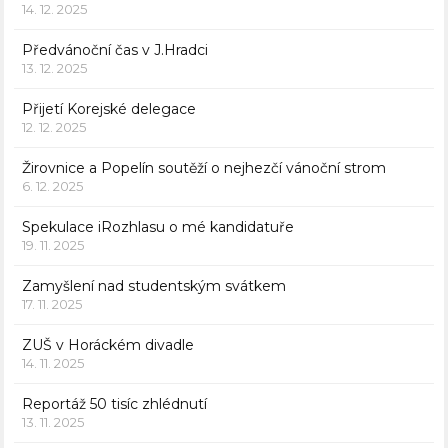
14. 12. 2025
Předvánoční čas v J.Hradci
13. 12. 2025
Přijetí Korejské delegace
12. 12. 2025
Žirovnice a Popelín soutěží o nejhezčí vánoční strom
6. 12. 2025
Spekulace iRozhlasu o mé kandidatuře
19. 11. 2025
Zamyšlení nad studentským svátkem
17. 11. 2025
ZUŠ v Horáckém divadle
14. 11. 2025
Reportáž 50 tisíc zhlédnutí
13. 11. 2025