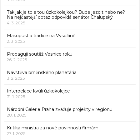
Tak jak je to s tou úzkokolejkou? Bude jezdit nebo ne?
Na nejčastější dotaz odpovídá senátor Chalupský
4. 3. 2025
Masopust a tradice na Vysočině
2. 3. 2025
Propaguji soutěž Vesnice roku
26. 2. 2025
Návštěva brněnského planetária
3. 2. 2025
Interpelace kvůli úzkokolejce
31. 1. 2025
Národní Galerie Praha zvažuje projekty v regionu
28. 1. 2025
Kritika ministra za nové povinnosti firmám
27. 1. 2025