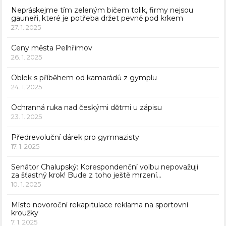
Nepráskejme tím zeleným bičem tolik, firmy nejsou
gauneři, které je potřeba držet pevně pod krkem
27. 1. 2025
Ceny města Pelhřimov
26. 1. 2025
Oblek s příběhem od kamarádů z gymplu
24. 1. 2025
Ochranná ruka nad českými dětmi u zápisu
23. 1. 2025
Předrevoluční dárek pro gymnazisty
17. 1. 2025
Senátor Chalupský: Korespondenční volbu nepovažuji
za šťastný krok! Bude z toho ještě mrzení…
10. 1. 2025
Místo novoroční rekapitulace reklama na sportovní
kroužky
7. 1. 2025