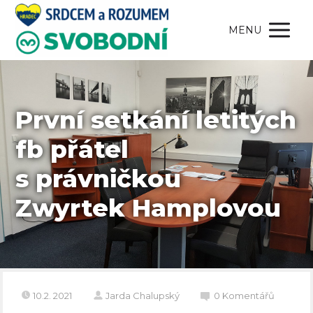
MENU
První setkání letitých
fb přátel
s právničkou
Zwyrtek Hamplovou
10.2. 2021
Jarda Chalupský
0 Komentářů