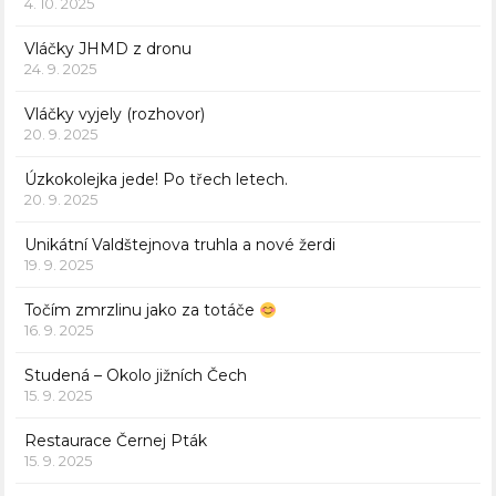
4. 10. 2025
Vláčky JHMD z dronu
24. 9. 2025
Vláčky vyjely (rozhovor)
20. 9. 2025
Úzkokolejka jede! Po třech letech.
20. 9. 2025
Unikátní Valdštejnova truhla a nové žerdi
19. 9. 2025
Točím zmrzlinu jako za totáče
16. 9. 2025
Studená – Okolo jižních Čech
15. 9. 2025
Restaurace Černej Pták
15. 9. 2025