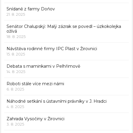
Snídaně z farmy Doňov
21. 8. 2025
Senátor Chalupský: Malý zázrak se povedl – úzkokolejka
ožívá
18. 8. 2025
Návštěva rodinné firmy IPC Plast v Žirovnici
15. 8. 2025
Debata s maminkami v Pelhřimově
14. 8. 2025
Roboti stále více mezi námi
6. 8. 2025
Náhodné setkání s ústavními právníky v J. Hradci
4. 8. 2025
Zahrada Vysočiny v Žirovnici
3. 8. 2025