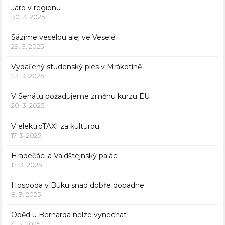
Jaro v regionu
30. 3. 2025
Sázíme veselou alej ve Veselé
29. 3. 2025
Vydařený studenský ples v Mrákotíně
23. 3. 2025
V Senátu požadujeme změnu kurzu EU
20. 3. 2025
V elektroTAXI za kulturou
17. 3. 2025
Hradečáci a Valdštejnský palác
12. 3. 2025
Hospoda v Buku snad dobře dopadne
8. 3. 2025
Oběd u Bernarda nelze vynechat
4. 3. 2025