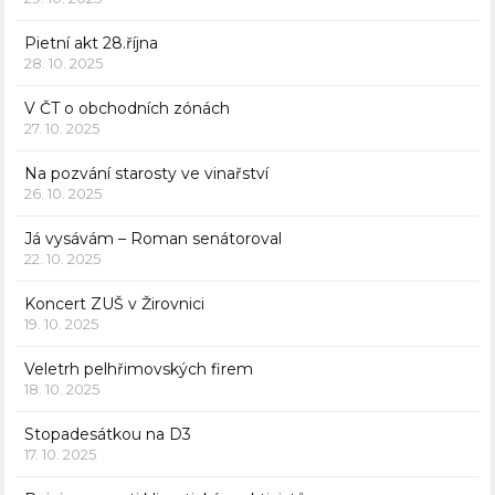
Pietní akt 28.října
28. 10. 2025
V ČT o obchodních zónách
27. 10. 2025
Na pozvání starosty ve vinařství
26. 10. 2025
Já vysávám – Roman senátoroval
22. 10. 2025
Koncert ZUŠ v Žirovnici
19. 10. 2025
Veletrh pelhřimovských firem
18. 10. 2025
Stopadesátkou na D3
17. 10. 2025