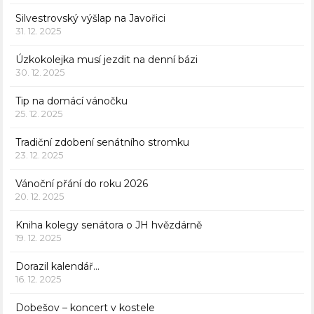
Silvestrovský výšlap na Javořici
31. 12. 2025
Úzkokolejka musí jezdit na denní bázi
30. 12. 2025
Tip na domácí vánočku
25. 12. 2025
Tradiční zdobení senátního stromku
23. 12. 2025
Vánoční přání do roku 2026
20. 12. 2025
Kniha kolegy senátora o JH hvězdárně
19. 12. 2025
Dorazil kalendář…
16. 12. 2025
Dobešov – koncert v kostele