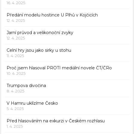
16. 4. 2025
Předání modelu hostince U Plhů v Kojčicích
12. 4. 2025
Jarní průvod a velikonoční zvyky
12. 4. 2025
Celní hry jsou jako sirky u stohu
11. 4. 2025
Proč jsem hlasoval PROTI mediální novele ČT/ČRo
10. 4. 2025
Trumpova divočina
8. 4. 2025
V Hamru uklízíme Česko
5. 4. 2025
Před hlasováním na exkurzi v Českém rozhlasu
1. 4. 2025