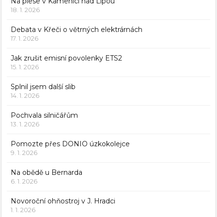
Na plese v Kamenici nad Lipou
18. 1. 2026
Debata v Křeči o větrných elektrárnách
17. 1. 2026
Jak zrušit emisní povolenky ETS2
15. 1. 2026
Splnil jsem další slib
14. 1. 2026
Pochvala silničářům
13. 1. 2026
Pomozte přes DONIO úzkokolejce
9. 1. 2026
Na obědě u Bernarda
6. 1. 2026
Novoroční ohňostroj v J. Hradci
1. 1. 2026