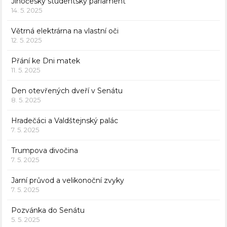
Jihočeský studentský parlament
14. 5. 2025
Větrná elektrárna na vlastní oči
12. 5. 2025
Přání ke Dni matek
11. 5. 2025
Den otevřených dveří v Senátu
8. 5. 2025
Hradečáci a Valdštejnský palác
7. 5. 2025
Trumpova divočina
7. 5. 2025
Jarní průvod a velikonoční zvyky
7. 5. 2025
Pozvánka do Senátu
5. 5. 2025