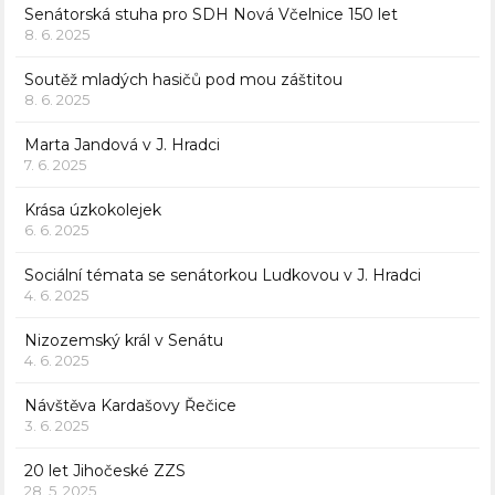
Senátorská stuha pro SDH Nová Včelnice 150 let
8. 6. 2025
Soutěž mladých hasičů pod mou záštitou
8. 6. 2025
Marta Jandová v J. Hradci
7. 6. 2025
Krása úzkokolejek
6. 6. 2025
Sociální témata se senátorkou Ludkovou v J. Hradci
4. 6. 2025
Nizozemský král v Senátu
4. 6. 2025
Návštěva Kardašovy Řečice
3. 6. 2025
20 let Jihočeské ZZS
28. 5. 2025