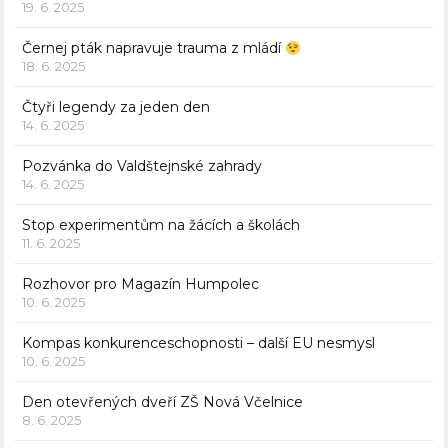
19. 6. 2025
Černej pták napravuje trauma z mládí
18. 6. 2025
Čtyři legendy za jeden den
14. 6. 2025
Pozvánka do Valdštejnské zahrady
14. 6. 2025
Stop experimentům na žácích a školách
11. 6. 2025
Rozhovor pro Magazín Humpolec
10. 6. 2025
Kompas konkurenceschopnosti – další EU nesmysl
10. 6. 2025
Den otevřených dveří ZŠ Nová Včelnice
8. 6. 2025