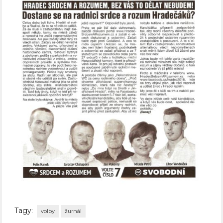
Tagy:
volby
žurnál