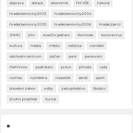
doprava
dotace
ekonomie
FM VŠE
historie
hradeckenoviny2003
hradeckenoviny2004
hradeckenoviny2005
hradeckenoviny2006
hradeczije.cz
JHMD
jhtv
koaliční jednání
Komínek
koronavirus
kultura
média
město
nežárka
náměstí
obchodní centrum
občan
park
parkování
Pelhřimov
podnikání
právo
příroda
rada
rozhlas
rozhledna
rozpočet
senát
sport
stavební zákon
volby
zastupitelstvo
školství
životní prostředí
žurnál
a