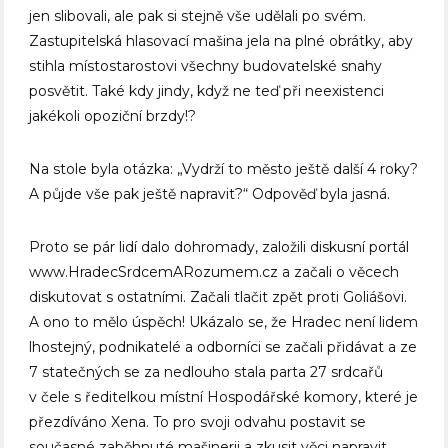
jen slibovali, ale pak si stejně vše udělali po svém.
Zastupitelská hlasovací mašina jela na plné obrátky, aby
stihla místostarostovi všechny budovatelské snahy
posvětit. Také kdy jindy, když ne teď při neexistenci
jakékoli opoziční brzdy!?
Na stole byla otázka: „Vydrží to město ještě další 4 roky?
A půjde vše pak ještě napravit?“ Odpověď byla jasná.
Proto se pár lidí dalo dohromady, založili diskusní portál
www.HradecSrdcemARozumem.cz a začali o věcech
diskutovat s ostatními. Začali tlačit zpět proti Goliášovi.
A ono to mělo úspěch! Ukázalo se, že Hradec není lidem
lhostejný, podnikatelé a odborníci se začali přidávat a ze
7 statečných se za nedlouho stala parta 27 srdcařů
v čele s ředitelkou místní Hospodářské komory, které je
přezdíváno Xena. To pro svoji odvahu postavit se
současné zaběhnuté mašinerii a zkusit věci napravit.