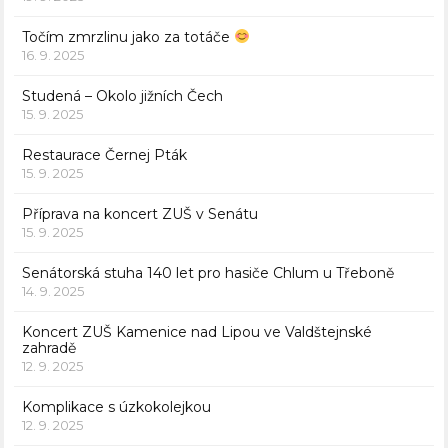
Točím zmrzlinu jako za totáče
16. 9. 2025
Studená – Okolo jižních Čech
15. 9. 2025
Restaurace Černej Pták
15. 9. 2025
Příprava na koncert ZUŠ v Senátu
15. 9. 2025
Senátorská stuha 140 let pro hasiče Chlum u Třeboně
14. 9. 2025
Koncert ZUŠ Kamenice nad Lipou ve Valdštejnské
zahradě
12. 9. 2025
Komplikace s úzkokolejkou
12. 9. 2025