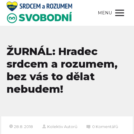
MENU
ŽURNÁL: Hradec
srdcem a rozumem,
bez vás to dělat
nebudem!
28.8. 2018
Kolektiv Autorů
0 Komentářů