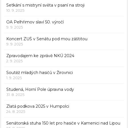
Setkání s mistryní světa v psaní na stroji
10. 9. 2025
OA Pelhřimov slaví 50. výročí
9. 9. 2025
Koncert ZUŠ v Senátu pod mou záštitou
9. 9. 2025
Zpravodajem ke zprávě NKÚ 2024
2. 9. 2025
Soutěž mladých hasičů v Žirovnici
1. 9. 2025
Studená, Horní Pole úpravna vody
31. 8. 2025
Zlatá podkova 2025 v Humpolci
24. 8. 2025
Senátorská stuha 150 let pro hasiče v Kamenici nad Lipou