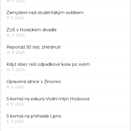
19. 11. 2025
Zamyšlení nad studentským svátkem
17. 11. 2025
ZUŠ v Horáckém divadle
14. 11. 2025
Reportáž 50 tisíc zhlédnutí
13. 11. 2025
Když obec řeší odpadkové koše po svém
13. 11. 2025
Opravená silnice v Žirovnici
8. 11. 2025
S komisí na exkursi Vodní mlýn Hoslovice
6. 11. 2025
S komisí na přehradě Lipno
4. 11. 2025