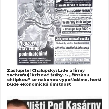
Zastupitel Chalupský: Lidé a firmy
zachraňují krizové štáby. S „čínskou
chřipkou“ se nakonec vypořádáme, horší
bude ekonomická úmrtnost