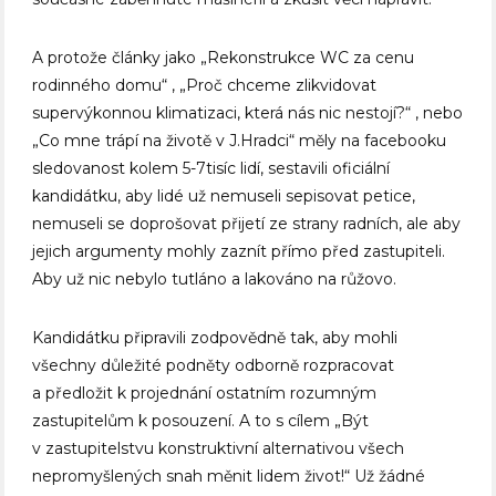
A protože články jako „Rekonstrukce WC za cenu
rodinného domu“ , „Proč chceme zlikvidovat
supervýkonnou klimatizaci, která nás nic nestojí?“ , nebo
„Co mne trápí na životě v J.Hradci“ měly na facebooku
sledovanost kolem 5-7tisíc lidí, sestavili oficiální
kandidátku, aby lidé už nemuseli sepisovat petice,
nemuseli se doprošovat přijetí ze strany radních, ale aby
jejich argumenty mohly zaznít přímo před zastupiteli.
Aby už nic nebylo tutláno a lakováno na růžovo.
Kandidátku připravili zodpovědně tak, aby mohli
všechny důležité podněty odborně rozpracovat
a předložit k projednání ostatním rozumným
zastupitelům k posouzení. A to s cílem „Být
v zastupitelstvu konstruktivní alternativou všech
nepromyšlených snah měnit lidem život!“ Už žádné