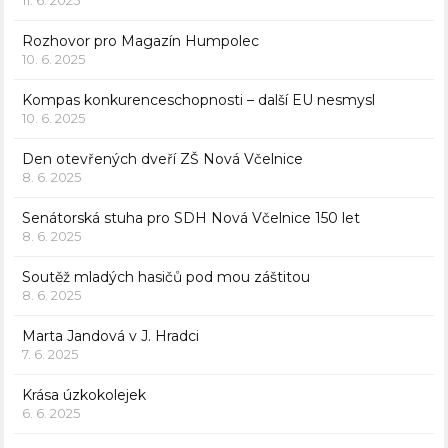
Rozhovor pro Magazín Humpolec
10. 6. 2025
Kompas konkurenceschopnosti – další EU nesmysl
10. 6. 2025
Den otevřených dveří ZŠ Nová Včelnice
8. 6. 2025
Senátorská stuha pro SDH Nová Včelnice 150 let
8. 6. 2025
Soutěž mladých hasičů pod mou záštitou
8. 6. 2025
Marta Jandová v J. Hradci
7. 6. 2025
Krása úzkokolejek
6. 6. 2025