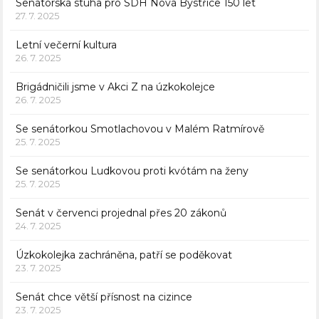
Senátorská stuha pro SDH Nová Bystřice 150 let
27. 7. 2025
Letní večerní kultura
26. 7. 2025
Brigádničili jsme v Akci Z na úzkokolejce
26. 7. 2025
Se senátorkou Smotlachovou v Malém Ratmírově
25. 7. 2025
Se senátorkou Ludkovou proti kvótám na ženy
25. 7. 2025
Senát v červenci projednal přes 20 zákonů
24. 7. 2025
Úzkokolejka zachráněna, patří se poděkovat
23. 7. 2025
Senát chce větší přísnost na cizince
23. 7. 2025