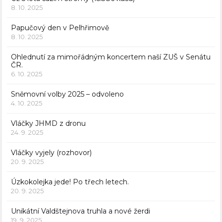
8. 10. 2025
Papučový den v Pelhřimově
8. 10. 2025
Ohlednutí za mimořádným koncertem naší ZUŠ v Senátu
ČR.
6. 10. 2025
Sněmovní volby 2025 – odvoleno
4. 10. 2025
Vláčky JHMD z dronu
24. 9. 2025
Vláčky vyjely (rozhovor)
20. 9. 2025
Úzkokolejka jede! Po třech letech.
20. 9. 2025
Unikátní Valdštejnova truhla a nové žerdi
19. 9. 2025