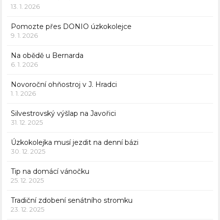
13. 1. 2026
Pomozte přes DONIO úzkokolejce
9. 1. 2026
Na obědě u Bernarda
6. 1. 2026
Novoroční ohňostroj v J. Hradci
1. 1. 2026
Silvestrovský výšlap na Javořici
31. 12. 2025
Úzkokolejka musí jezdit na denní bázi
30. 12. 2025
Tip na domácí vánočku
25. 12. 2025
Tradiční zdobení senátního stromku
23. 12. 2025