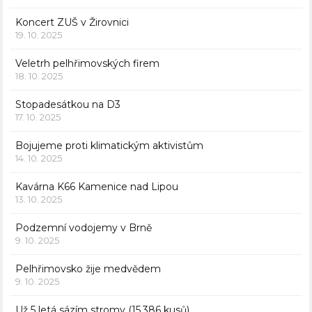
Koncert ZUŠ v Žirovnici
19. 10. 2025
Veletrh pelhřimovských firem
18. 10. 2025
Stopadesátkou na D3
17. 10. 2025
Bojujeme proti klimatickým aktivistům
14. 10. 2025
Kavárna K66 Kamenice nad Lipou
13. 10. 2025
Podzemní vodojemy v Brně
9. 10. 2025
Pelhřimovsko žije medvědem
9. 10. 2025
Už 5 letá sázím stromy (15.386 kusů)