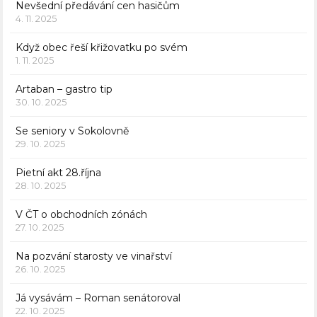
Nevšední předávání cen hasičům
4. 11. 2025
Když obec řeší křižovatku po svém
1. 11. 2025
Artaban – gastro tip
30. 10. 2025
Se seniory v Sokolovně
29. 10. 2025
Pietní akt 28.října
28. 10. 2025
V ČT o obchodních zónách
27. 10. 2025
Na pozvání starosty ve vinařství
26. 10. 2025
Já vysávám – Roman senátoroval
22. 10. 2025