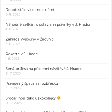
Roboti stále více mezi námi
6. 8. 2025
Náhodné setkání s ústavními právníky v J. Hradci
4. 8. 2025
Zahrada Vysočiny v Žirovnici
3. 8. 2025
Roxette v J. Hradci
1. 8. 2025
Senátor Jirsa na půldenní návštěvě J. Hradce
31. 7. 2025
Pravidelný špacír za rozbřesku
31. 7. 2025
Srdcaři nosí triko úzkokolejky
28. 7. 2025