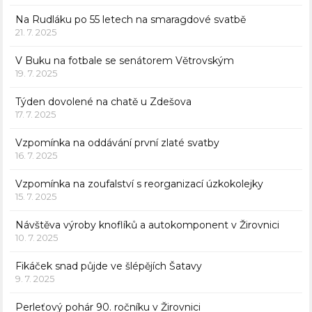
Na Rudláku po 55 letech na smaragdové svatbě
21. 7. 2025
V Buku na fotbale se senátorem Větrovským
19. 7. 2025
Týden dovolené na chatě u Zdešova
17. 7. 2025
Vzpomínka na oddávání první zlaté svatby
16. 7. 2025
Vzpomínka na zoufalství s reorganizací úzkokolejky
15. 7. 2025
Návštěva výroby knoflíků a autokomponent v Žirovnici
10. 7. 2025
Fikáček snad půjde ve šlépějích Šatavy
9. 7. 2025
Perleťový pohár 90. ročníku v Žirovnici