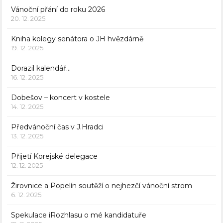
Vánoční přání do roku 2026
20. 12. 2025
Kniha kolegy senátora o JH hvězdárně
19. 12. 2025
Dorazil kalendář…
16. 12. 2025
Dobešov – koncert v kostele
14. 12. 2025
Předvánoční čas v J.Hradci
13. 12. 2025
Přijetí Korejské delegace
12. 12. 2025
Žirovnice a Popelín soutěží o nejhezčí vánoční strom
6. 12. 2025
Spekulace iRozhlasu o mé kandidatuře