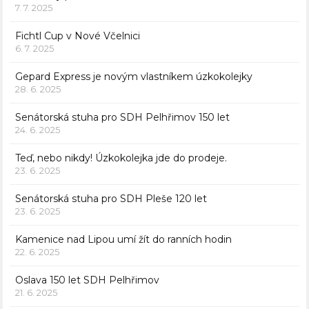
7. 7. 2025
Fichtl Cup v Nové Včelnici
6. 7. 2025
Gepard Express je novým vlastníkem úzkokolejky
28. 6. 2025
Senátorská stuha pro SDH Pelhřimov 150 let
24. 6. 2025
Teď, nebo nikdy! Úzkokolejka jde do prodeje.
23. 6. 2025
Senátorská stuha pro SDH Pleše 120 let
23. 6. 2025
Kamenice nad Lipou umí žít do ranních hodin
22. 6. 2025
Oslava 150 let SDH Pelhřimov
21. 6. 2025