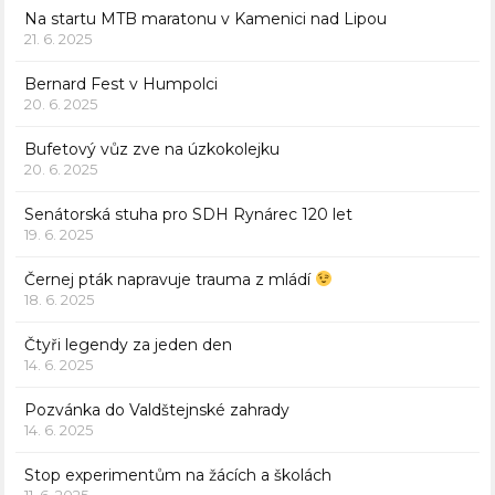
Na startu MTB maratonu v Kamenici nad Lipou
21. 6. 2025
Bernard Fest v Humpolci
20. 6. 2025
Bufetový vůz zve na úzkokolejku
20. 6. 2025
Senátorská stuha pro SDH Rynárec 120 let
19. 6. 2025
Černej pták napravuje trauma z mládí
18. 6. 2025
Čtyři legendy za jeden den
14. 6. 2025
Pozvánka do Valdštejnské zahrady
14. 6. 2025
Stop experimentům na žácích a školách
11. 6. 2025