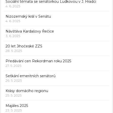
Sociální témata se senátorkou Ludkovou v J. Hradci
4. 6. 2025
Nizozemský král v Senátu
4. 6. 2025
Návštěva Kardašovy Řečice
3. 6. 2025
20 let Jihočeské ZZS
28. 5. 2025
Předávání cen Rekordman roku 2025
27. 5. 2025
Setkání emeritních senátorů
26. 5. 2025
Krásy domácího regionu
25. 5. 2025
Majáles 2025
23. 5. 2025