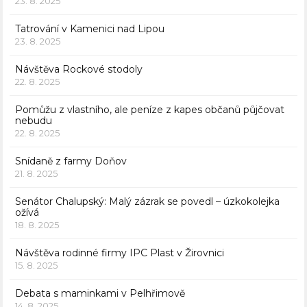
23. 8. 2025
Tatrování v Kamenici nad Lipou
23. 8. 2025
Návštěva Rockové stodoly
22. 8. 2025
Pomůžu z vlastního, ale peníze z kapes občanů půjčovat
nebudu
22. 8. 2025
Snídaně z farmy Doňov
21. 8. 2025
Senátor Chalupský: Malý zázrak se povedl – úzkokolejka
ožívá
18. 8. 2025
Návštěva rodinné firmy IPC Plast v Žirovnici
15. 8. 2025
Debata s maminkami v Pelhřimově
14. 8. 2025