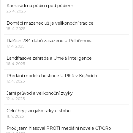
Kamarádi na pódiu i pod pódiem
25. 4. 2025
Domácí mazanec už je velikonoční tradice
18. 4. 2025
Dalších 784 dubů zasazeno u Pelhřimova
17. 4. 2025
Landfrasova zahrada a Umělá Inteligence
16. 4. 2025
Předání modelu hostince U Plhů v Kojčicích
12. 4. 2025
Jarní průvod a velikonoční zvyky
12. 4. 2025
Celní hry jsou jako sirky u stohu
11. 4. 2025
Proč jsem hlasoval PROTI mediální novele ČT/ČRo