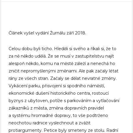
Článek vyšel vydání Žurnálu září 2018.
Celou dobu byli ticho. Hleděli si svého a říkali si, že to
za ně někdo udělá. Že se musí v zastupitelstvu najít
alespoň někdo, komu na městě záleží a nenechá ho
zničit nepromyšlenými změnami. Ale pak začaly létat
rány ze všech stran. Začaly se dělat nevratné změny.
Vykácení parku, přisvojení si spodního náměstí,
ekonomické dušení historického centra, rostoucí
byznys z ubytoven, potíže s parkováním a vytlačování
zákazníků z města, změna dopravních pravidel
a systému hromadné dopravy, to vše podtrženo
neochotou radnice vyslechnout a zvážit
protiargumenty. Petice byly smeteny ze stolu. Radní