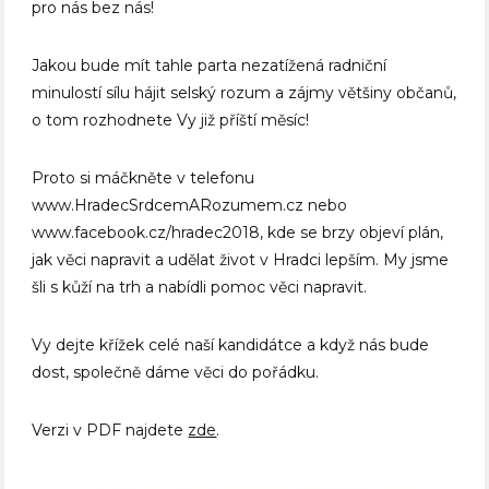
pro nás bez nás!
Jakou bude mít tahle parta nezatížená radniční
minulostí sílu hájit selský rozum a zájmy většiny občanů,
o tom rozhodnete Vy již příští měsíc!
Proto si máčkněte v telefonu
www.HradecSrdcemARozumem.cz nebo
www.facebook.cz/hradec2018, kde se brzy objeví plán,
jak věci napravit a udělat život v Hradci lepším. My jsme
šli s kůží na trh a nabídli pomoc věci napravit.
Vy dejte křížek celé naší kandidátce a když nás bude
dost, společně dáme věci do pořádku.
Verzi v PDF najdete
zde
.