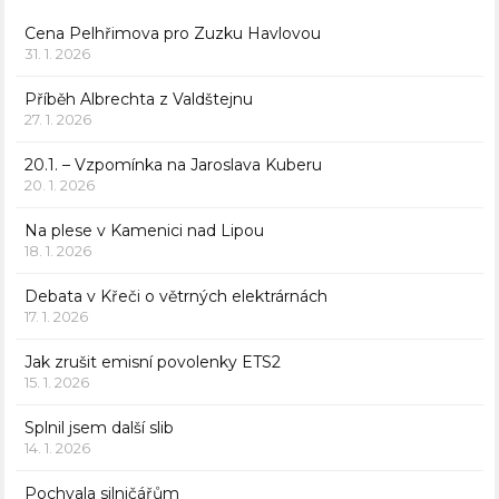
Cena Pelhřimova pro Zuzku Havlovou
31. 1. 2026
Příběh Albrechta z Valdštejnu
27. 1. 2026
20.1. – Vzpomínka na Jaroslava Kuberu
20. 1. 2026
Na plese v Kamenici nad Lipou
18. 1. 2026
Debata v Křeči o větrných elektrárnách
17. 1. 2026
Jak zrušit emisní povolenky ETS2
15. 1. 2026
Splnil jsem další slib
14. 1. 2026
Pochvala silničářům