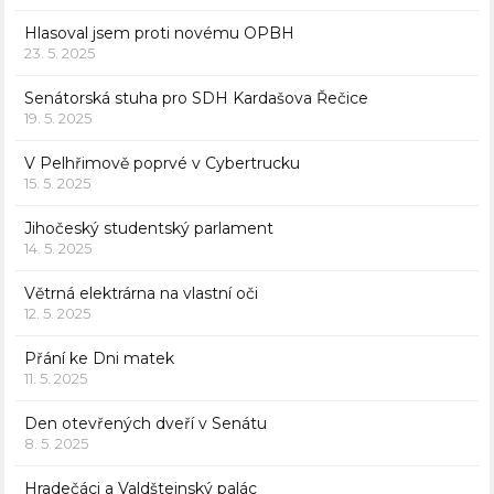
Hlasoval jsem proti novému OPBH
23. 5. 2025
Senátorská stuha pro SDH Kardašova Řečice
19. 5. 2025
V Pelhřimově poprvé v Cybertrucku
15. 5. 2025
Jihočeský studentský parlament
14. 5. 2025
Větrná elektrárna na vlastní oči
12. 5. 2025
Přání ke Dni matek
11. 5. 2025
Den otevřených dveří v Senátu
8. 5. 2025
Hradečáci a Valdštejnský palác