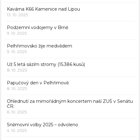
Kavárna K66 Kamenice nad Lipou
13. 10. 2025
Podzemní vodojemy v Brně
9. 10. 2025
Pelhřimovsko žije medvědem
9. 10. 2025
Už 5 letá sázím stromy (15.386 kusů)
8. 10. 2025
Papučový den v Pelhřimově
8. 10. 2025
Ohlednutí za mimořádným koncertem naší ZUŠ v Senátu
ČR.
6. 10. 2025
Sněmovní volby 2025 – odvoleno
4. 10. 2025