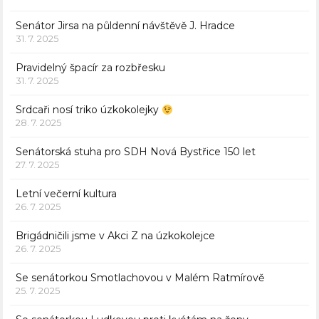
Senátor Jirsa na půldenní návštěvě J. Hradce
31. 7. 2025
Pravidelný špacír za rozbřesku
31. 7. 2025
Srdcaři nosí triko úzkokolejky
28. 7. 2025
Senátorská stuha pro SDH Nová Bystřice 150 let
27. 7. 2025
Letní večerní kultura
26. 7. 2025
Brigádničili jsme v Akci Z na úzkokolejce
26. 7. 2025
Se senátorkou Smotlachovou v Malém Ratmírově
25. 7. 2025