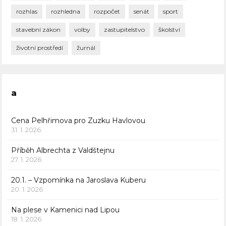
rozhlas
rozhledna
rozpočet
senát
sport
stavební zákon
volby
zastupitelstvo
školství
životní prostředí
žurnál
a
Cena Pelhřimova pro Zuzku Havlovou
31. 1. 2026
Příběh Albrechta z Valdštejnu
27. 1. 2026
20.1. – Vzpomínka na Jaroslava Kuberu
20. 1. 2026
Na plese v Kamenici nad Lipou
18. 1. 2026