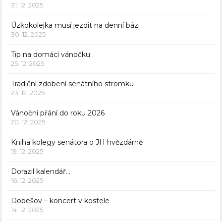
31. 12. 2025
Úzkokolejka musí jezdit na denní bázi
30. 12. 2025
Tip na domácí vánočku
25. 12. 2025
Tradiční zdobení senátního stromku
23. 12. 2025
Vánoční přání do roku 2026
20. 12. 2025
Kniha kolegy senátora o JH hvězdárně
19. 12. 2025
Dorazil kalendář…
16. 12. 2025
Dobešov – koncert v kostele
14. 12. 2025