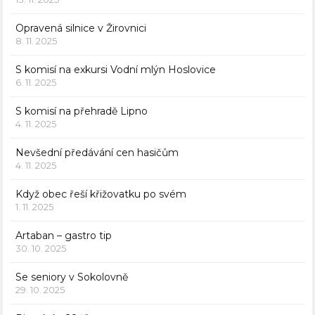
Opravená silnice v Žirovnici
8. 11. 2025
S komisí na exkursi Vodní mlýn Hoslovice
6. 11. 2025
S komisí na přehradě Lipno
4. 11. 2025
Nevšední předávání cen hasičům
4. 11. 2025
Když obec řeší křižovatku po svém
1. 11. 2025
Artaban – gastro tip
30. 10. 2025
Se seniory v Sokolovně
29. 10. 2025