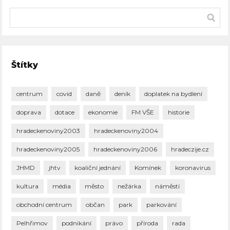
Štítky
centrum
covid
daně
deník
doplatek na bydlení
doprava
dotace
ekonomie
FM VŠE
historie
hradeckenoviny2003
hradeckenoviny2004
hradeckenoviny2005
hradeckenoviny2006
hradeczije.cz
JHMD
jhtv
koaliční jednání
Komínek
koronavirus
kultura
média
město
nežárka
náměstí
obchodní centrum
občan
park
parkování
Pelhřimov
podnikání
právo
příroda
rada