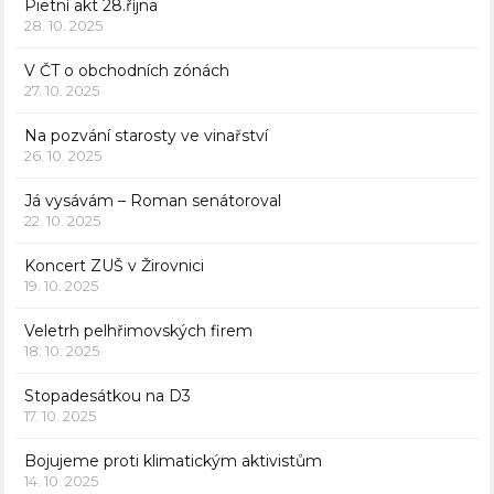
Pietní akt 28.října
28. 10. 2025
V ČT o obchodních zónách
27. 10. 2025
Na pozvání starosty ve vinařství
26. 10. 2025
Já vysávám – Roman senátoroval
22. 10. 2025
Koncert ZUŠ v Žirovnici
19. 10. 2025
Veletrh pelhřimovských firem
18. 10. 2025
Stopadesátkou na D3
17. 10. 2025
Bojujeme proti klimatickým aktivistům
14. 10. 2025