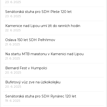
23. 6. 2025
Senátorská stuha pro SDH Pleše 120 let
23. 6. 2025
Kamenice nad Lipou umí žít do ranních hodin
22. 6. 2025
Oslava 150 let SDH Pelhřimov
21. 6. 2025
Na startu MTB maratonu v Kamenici nad Lipou
21. 6. 2025
Bernard Fest v Humpolci
20. 6. 2025
Bufetový vůz zve na úzkokolejku
20. 6. 2025
Senátorská stuha pro SDH Rynárec 120 let
19. 6. 2025