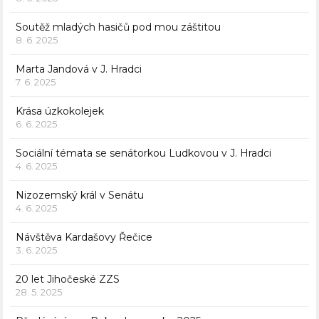
Soutěž mladých hasičů pod mou záštitou
8. 6. 2025
Marta Jandová v J. Hradci
7. 6. 2025
Krása úzkokolejek
6. 6. 2025
Sociální témata se senátorkou Ludkovou v J. Hradci
4. 6. 2025
Nizozemský král v Senátu
4. 6. 2025
Návštěva Kardašovy Řečice
3. 6. 2025
20 let Jihočeské ZZS
28. 5. 2025