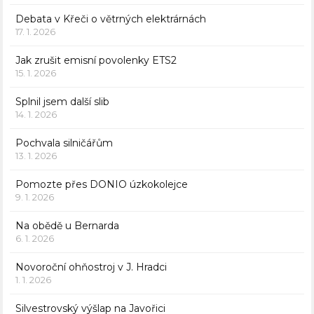
Debata v Křeči o větrných elektrárnách
17. 1. 2026
Jak zrušit emisní povolenky ETS2
15. 1. 2026
Splnil jsem další slib
14. 1. 2026
Pochvala silničářům
13. 1. 2026
Pomozte přes DONIO úzkokolejce
9. 1. 2026
Na obědě u Bernarda
6. 1. 2026
Novoroční ohňostroj v J. Hradci
1. 1. 2026
Silvestrovský výšlap na Javořici