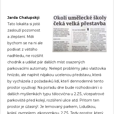
Jarda Chalupský:
Tato lokalita si jistě
zaslouží pozornost
a zlepšení. Měli
bychom se na ni ale
podívat z většího
nadhledu, ne rozšířit
chodník a udělat pár dalších míst osazených
parkovacími automaty. Nelepit problémy jako vlaštovka
hnízdo, ale naplnit nějakou ucelenou představu, která
by vycházela z požadavků lidí, kteří dennodenně tento
prostor využívají. Na pořadu dne bude rozhodování i o
dalších myšlenkách typu tělocvična u 2.ZŠ, vícepatrové
parkoviště před kolejí, rozšíření ulice atd. Přitom ten
prostor je úžasný!. Je lemovaný parkem, Liduškou,
kolejí, gymplem, ekonomkou, 2.ZŠ. Tedy prostor, který