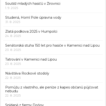
Soutěž mladých hasičů v Žirovnici
1. 9. 2025
Studená, Horní Pole úpravna vody
31. 8. 2025
Zlatá podkova 2025 v Humpolci
24. 8. 2025
Senátorská stuha 150 let pro hasiče v Kamenici nad Lipou
23. 8. 2025
Tatrování v Kamenici nad Lipou
23. 8. 2025
Návštěva Rockové stodoly
22. 8. 2025
Pomůžu z vlastního, ale peníze z kapes občanů půjčovat
nebudu
22. 8. 2025
Snídaně z farmy Doňov