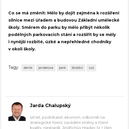
Co se má změnit: Mělo by dojít zejména k rozšíření
silnice mezi úřadem a budovou Základní umělecké
školy. Směrem do parku by mělo přibýt několik
podélných parkovacích stání a rozšířit by se měly
i nynější rozbité, úzké a nepřehledné chodníky
v okolí školy.
Tagy:
deník
janderova
park
školství
zuš
Jarda Chalupský
46 let, podnikatel, ekonom, odborník na
strategické řízení, zavádění změny a řízení
kvality, nestraník, Jindřichův Hradec IV + člen