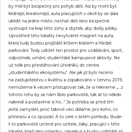
by měl být bezpečný pro pohyb dětí. Asi by mohl být
klidnější, kreativnější, auta pracujících v okolí by se dala
uklidit na jedno místo, nechat děti ráno bezpečně
vystoupit na kraji této zóny a zbytek, aby došly pěšky.
Uprostřed této lokality nevytvářet magnet na auta,
která tudy budou projíždět křížem krážem a hledat
parkování. Tedy udržet ten prostor pro vzdělávání, sport,
odpočinek, umění, studentské kampusové aktivity. Ne
už tolik pro přestěhování úředníků do centra
„studentského ekosystému“. Ale jak již bylo řečeno
na zastupitelstvu v květnu a zopakováno v červnu 2019,
nemůžeme k věcem přistupovat tak, že si řekneme „…z
tohoto rohu by se nám líbilo parkoviště, tak ať to někdo
nakreslí a postavíme si ho…“ Je potřeba se před tím
ještě zamyslet, proč takové věci děláme, pro koho, co
přinesou a co způsobí. A to celé v širším pohledu. Bude-
li to parkoviště určené pro učitele, žáky, pracující v této
lokalitě, kteří ráno přijedou, zaparkují a budou odjíždět až