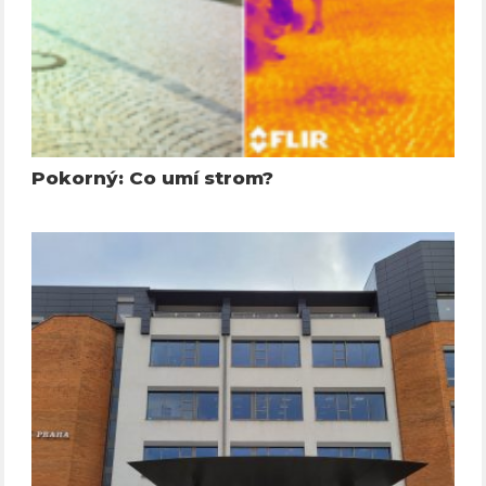
Pokorný: Co umí strom?