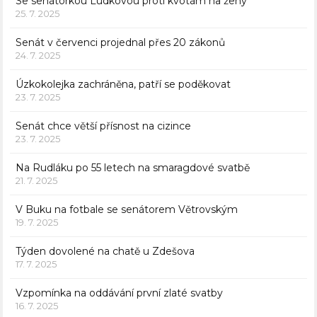
Se senátorkou Ludkovou proti kvótám na ženy
25. 7. 2025
Senát v červenci projednal přes 20 zákonů
24. 7. 2025
Úzkokolejka zachráněna, patří se poděkovat
23. 7. 2025
Senát chce větší přísnost na cizince
23. 7. 2025
Na Rudláku po 55 letech na smaragdové svatbě
21. 7. 2025
V Buku na fotbale se senátorem Větrovským
19. 7. 2025
Týden dovolené na chatě u Zdešova
17. 7. 2025
Vzpomínka na oddávání první zlaté svatby
16. 7. 2025