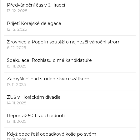
Předvánoční čas v J.Hradci
13. 12. 2025
Přijetí Korejské delegace
12. 12. 2025
Žirovnice a Popelín soutěží o nejhezčí vánoční strom
6. 12. 2025
Spekulace iRozhlasu o mé kandidatuře
19. 11. 2025
Zamyšlení nad studentským svátkem
17. 11. 2025
ZUŠ v Horáckém divadle
14. 11. 2025
Reportáž 50 tisíc zhlédnutí
13. 11. 2025
Když obec řeší odpadkové koše po svém
13. 11. 2025