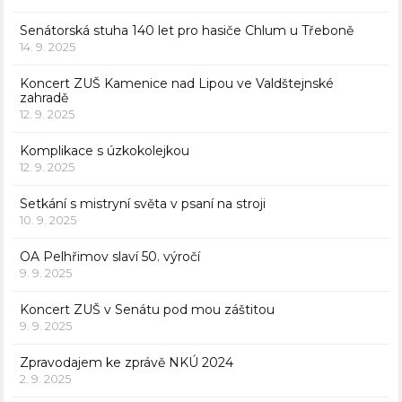
Senátorská stuha 140 let pro hasiče Chlum u Třeboně
14. 9. 2025
Koncert ZUŠ Kamenice nad Lipou ve Valdštejnské
zahradě
12. 9. 2025
Komplikace s úzkokolejkou
12. 9. 2025
Setkání s mistryní světa v psaní na stroji
10. 9. 2025
OA Pelhřimov slaví 50. výročí
9. 9. 2025
Koncert ZUŠ v Senátu pod mou záštitou
9. 9. 2025
Zpravodajem ke zprávě NKÚ 2024
2. 9. 2025