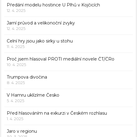
Předání modelu hostince U Plhů v Kojčicích
12. 4. 2025
Jarní průvod a velikonoční zvyky
12. 4. 2025
Celní hry jsou jako sirky u stohu
11. 4. 2025
Proč jsem hlasoval PROTI mediální novele ČT/ČRo
10. 4. 2025
Trumpova divočina
8. 4. 2025
V Hamru uklízíme Česko
5. 4. 2025
Před hlasováním na exkurzi v Českém rozhlasu
1. 4. 2025
Jaro v regionu
30. 3. 2025