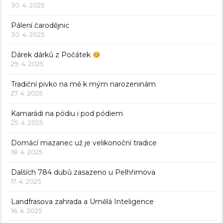
30. 4. 2025
Pálení čarodějnic
30. 4. 2025
Dárek dárků z Počátek
29. 4. 2025
Tradiční pivko na mě k mým narozeninám
27. 4. 2025
Kamarádi na pódiu i pod pódiem
25. 4. 2025
Domácí mazanec už je velikonoční tradice
18. 4. 2025
Dalších 784 dubů zasazeno u Pelhřimova
17. 4. 2025
Landfrasova zahrada a Umělá Inteligence
16. 4. 2025