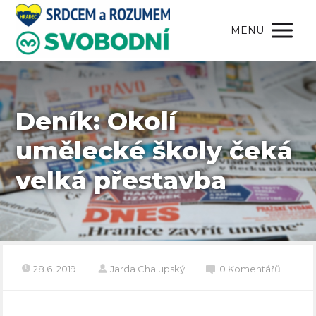
MENU
Deník: Okolí
umělecké školy čeká
velká přestavba
28.6. 2019
Jarda Chalupský
0 Komentářů