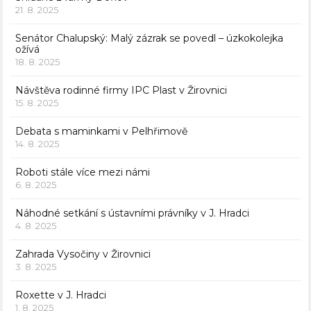
21. 8. 2025
Senátor Chalupský: Malý zázrak se povedl – úzkokolejka
ožívá
18. 8. 2025
Návštěva rodinné firmy IPC Plast v Žirovnici
15. 8. 2025
Debata s maminkami v Pelhřimově
14. 8. 2025
Roboti stále více mezi námi
6. 8. 2025
Náhodné setkání s ústavními právníky v J. Hradci
4. 8. 2025
Zahrada Vysočiny v Žirovnici
3. 8. 2025
Roxette v J. Hradci
1. 8. 2025