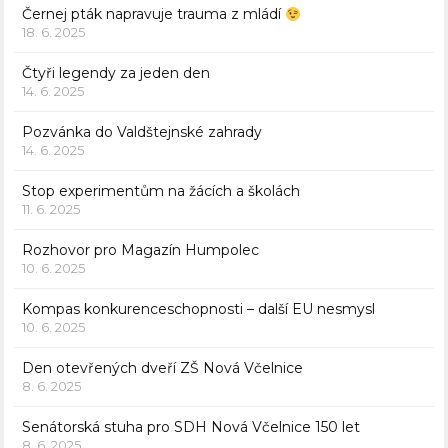
Černej pták napravuje trauma z mládí
18. 6. 2025
Čtyři legendy za jeden den
14. 6. 2025
Pozvánka do Valdštejnské zahrady
14. 6. 2025
Stop experimentům na žácích a školách
11. 6. 2025
Rozhovor pro Magazín Humpolec
10. 6. 2025
Kompas konkurenceschopnosti – další EU nesmysl
10. 6. 2025
Den otevřených dveří ZŠ Nová Včelnice
8. 6. 2025
Senátorská stuha pro SDH Nová Včelnice 150 let
8. 6. 2025