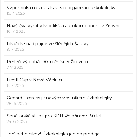
Vzpomínka na zoufalství s reorganizací úzkokolejky
15. 7. 2025
Návštěva výroby knoflíků a autokomponent v Žirovnici
10. 7. 2025
Fikáček snad půjde ve šlépějích Šatavy
9. 7. 2025
Perleťový pohár 90. ročníku v Žirovnici
7. 7. 2025
Fichtl Cup v Nové Včelnici
6. 7. 2025
Gepard Express je novým vlastníkem úzkokolejky
28. 6. 2025
Senátorská stuha pro SDH Pelhřimov 150 let
24. 6. 2025
Teď, nebo nikdy! Úzkokolejka jde do prodeje.