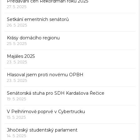
Předávání cen Rekordman roku 2025
27. 5. 2025
Setkání emeritních senátorů
26. 5. 2025
Krásy domácího regionu
25. 5. 2025
Majáles 2025
23. 5. 2025
Hlasoval jsem proti novému OPBH
23. 5. 2025
Senátorská stuha pro SDH Kardašova Řečice
19. 5. 2025
V Pelhřimově poprvé v Cybertrucku
15. 5. 2025
Jihočeský studentský parlament
14. 5. 2025