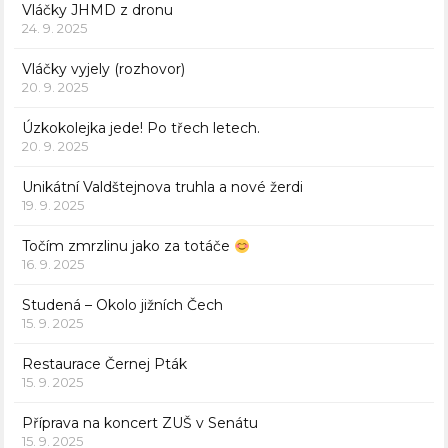
Vláčky JHMD z dronu
24. 9. 2025
Vláčky vyjely (rozhovor)
20. 9. 2025
Úzkokolejka jede! Po třech letech.
20. 9. 2025
Unikátní Valdštejnova truhla a nové žerdi
19. 9. 2025
Točím zmrzlinu jako za totáče
16. 9. 2025
Studená – Okolo jižních Čech
15. 9. 2025
Restaurace Černej Pták
15. 9. 2025
Příprava na koncert ZUŠ v Senátu
15. 9. 2025