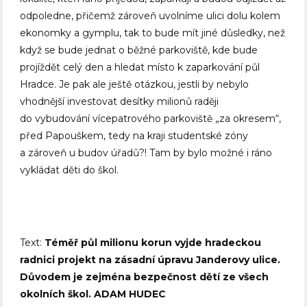
odpoledne, přičemž zároveň uvolníme ulici dolu kolem
ekonomky a gymplu, tak to bude mít jiné důsledky, než
když se bude jednat o běžné parkoviště, kde bude
projíždět celý den a hledat místo k zaparkování půl
Hradce. Je pak ale ještě otázkou, jestli by nebylo
vhodnější investovat desítky milionů raději
do vybudování vícepatrového parkoviště „za okresem“,
před Papouškem, tedy na kraji studentské zóny
a zároveň u budov úřadů?! Tam by bylo možné i ráno
vykládat děti do škol.
Text:
Téměř půl milionu korun vyjde hradeckou
radnici projekt na zásadní úpravu Janderovy ulice.
Důvodem je zejména bezpečnost dětí ze všech
okolních škol. ADAM HUDEC