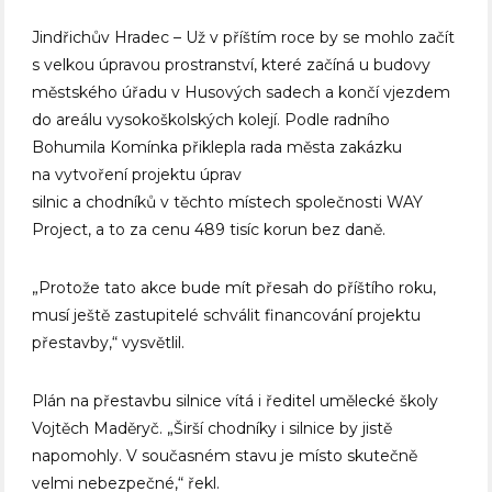
Jindřichův Hradec – Už v příštím roce by se mohlo začít
s velkou úpravou prostranství, které začíná u budovy
městského úřadu v Husových sadech a končí vjezdem
do areálu vysokoškolských kolejí. Podle radního
Bohumila Komínka přiklepla rada města zakázku
na vytvoření projektu úprav
silnic a chodníků v těchto místech společnosti WAY
Project, a to za cenu 489 tisíc korun bez daně.
„Protože tato akce bude mít přesah do příštího roku,
musí ještě zastupitelé schválit financování projektu
přestavby,“ vysvětlil.
Plán na přestavbu silnice vítá i ředitel umělecké školy
Vojtěch Maděryč. „Širší chodníky i silnice by jistě
napomohly. V současném stavu je místo skutečně
velmi nebezpečné,“ řekl.