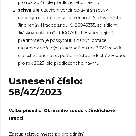
pro rok 2023, dle předloženého návrhu.
schvaluje
uzavření veřejnoprávní smlouvy
o poskytnutí dotace se společností Služby města
Jindřichův Hradec s.r.o., IČ: 26043335, se sídlem
Jiráskovo předměstí 1007/III, J. Hradec, jejímž
předmětem je poskytnutí finanční dotace
na provoz veřejných záchodů na rok 2023 ve výši
dle schváleného rozpočtu města Jindřichův Hradec
pro rok 2023, dle předloženého návrhu.
Usnesení číslo:
58/4Z/2023
Volba přísedící Okresního soudu v Jindřichově
Hradci
Zastupitelstvo města po projednání: