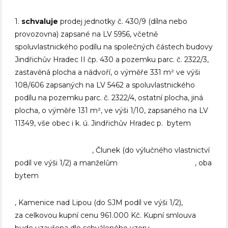
1.
schvaluje
prodej jednotky č. 430/9 (dílna nebo
provozovna) zapsané na LV 5956, včetně
spoluvlastnického podílu na společných částech budovy
Jindřichův Hradec II čp. 430 a pozemku parc. č. 2322/3,
zastavěná plocha a nádvoří, o výměře 331 m² ve výši
108/606 zapsaných na LV 5462 a spoluvlastnického
podílu na pozemku parc. č. 2322/4, ostatní plocha, jiná
plocha, o výměře 131 m², ve výši 1/10, zapsaného na LV
11349, vše obec i k. ú. Jindřichův Hradec p. bytem
, Člunek (do výlučného vlastnictví
podíl ve výši 1/2) a manželům , oba
bytem
, Kamenice nad Lipou (do SJM podíl ve výši 1/2),
za celkovou kupní cenu 961.000 Kč. Kupní smlouva