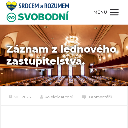
MENU
Záznam z lednového
zastupitelstva.
30.1. 2023
Kolektiv Autorů
0 Komentářů