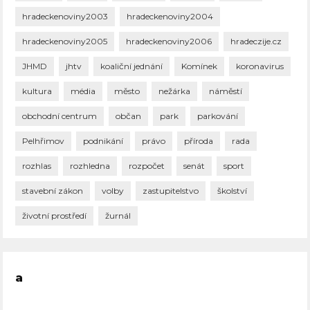
hradeckenoviny2003
hradeckenoviny2004
hradeckenoviny2005
hradeckenoviny2006
hradeczije.cz
JHMD
jhtv
koaliční jednání
Komínek
koronavirus
kultura
média
město
nežárka
náměstí
obchodní centrum
občan
park
parkování
Pelhřimov
podnikání
právo
příroda
rada
rozhlas
rozhledna
rozpočet
senát
sport
stavební zákon
volby
zastupitelstvo
školství
životní prostředí
žurnál
a