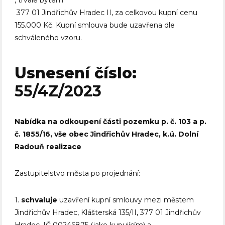
, trvale bytem
377 01 Jindřichův Hradec II, za celkovou kupní cenu
155.000 Kč. Kupní smlouva bude uzavřena dle
schváleného vzoru.
Usnesení číslo:
55/4Z/2023
Nabídka na odkoupení části pozemku p. č. 103 a p.
č. 1855/16, vše obec Jindřichův Hradec, k.ú. Dolní
Radouň realizace
Zastupitelstvo města po projednání:
1.
schvaluje
uzavření kupní smlouvy mezi městem
Jindřichův Hradec, Klášterská 135/II, 377 01 Jindřichův