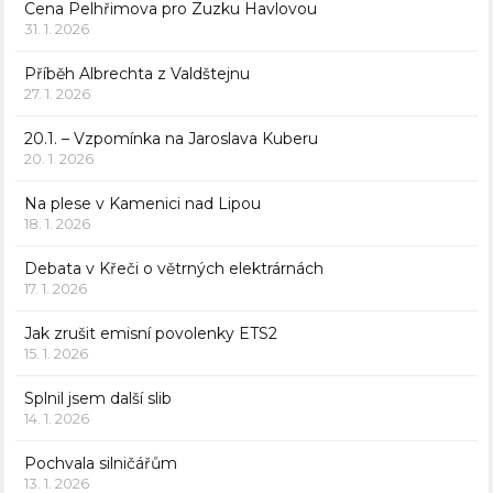
Cena Pelhřimova pro Zuzku Havlovou
31. 1. 2026
Příběh Albrechta z Valdštejnu
27. 1. 2026
20.1. – Vzpomínka na Jaroslava Kuberu
20. 1. 2026
Na plese v Kamenici nad Lipou
18. 1. 2026
Debata v Křeči o větrných elektrárnách
17. 1. 2026
Jak zrušit emisní povolenky ETS2
15. 1. 2026
Splnil jsem další slib
14. 1. 2026
Pochvala silničářům
13. 1. 2026