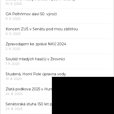
10. 9. 2025
OA Pelhřimov slaví 50. výročí
9. 9. 2025
Koncert ZUŠ v Senátu pod mou záštitou
9. 9. 2025
Zpravodajem ke zprávě NKÚ 2024
2. 9. 2025
Soutěž mladých hasičů v Žirovnici
1. 9. 2025
Studená, Horní Pole úpravna vody
31. 8. 2025
Zlatá podkova 2025 v Humpolci
24. 8. 2025
Senátorská stuha 150 let pro hasiče v Kamenici nad Lipou
23. 8. 2025