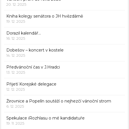
20. 12. 2025
Kniha kolegy senátora o JH hvězdárně
19. 12. 2025
Dorazil kalendář…
16. 12. 2025
Dobešov – koncert v kostele
14. 12. 2025
Předvánoční čas v J.Hradci
13. 12. 2025
Přijetí Korejské delegace
12. 12. 2025
Žirovnice a Popelín soutěží o nejhezčí vánoční strom
6. 12. 2025
Spekulace iRozhlasu o mé kandidatuře
19. 11. 2025