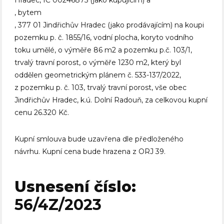
Hradec, IČ 00246875 (jako kupujícím) a
, bytem
, 377 01 Jindřichův Hradec (jako prodávajícím) na koupi
pozemku p. č. 1855/16, vodní plocha, koryto vodního
toku umělé, o výměře 86 m2 a pozemku p.č. 103/1,
trvalý travní porost, o výměře 1230 m2, který byl
oddělen geometrickým plánem č. 533-137/2022,
z pozemku p. č. 103, trvalý travní porost, vše obec
Jindřichův Hradec, k.ú. Dolní Radouň, za celkovou kupní
cenu 26.320 Kč.
Kupní smlouva bude uzavřena dle předloženého
návrhu. Kupní cena bude hrazena z ORJ 39.
Usnesení číslo:
56/4Z/2023