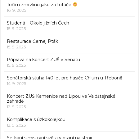
Točím zmrzlinu jako za totáče
16. 9. 2025
Studená – Okolo jižních Čech
15. 9. 2025
Restaurace Černej Pták
15. 9. 2025
Příprava na koncert ZUŠ v Senátu
15. 9. 2025
Senátorská stuha 140 let pro hasiče Chlum u Třeboně
14. 9. 2025
Koncert ZUŠ Kamenice nad Lipou ve Valdštejnské
zahradě
12. 9. 2025
Komplikace s úzkokolejkou
12. 9. 2025
Setkání s mistryní světa v psaní na stroji