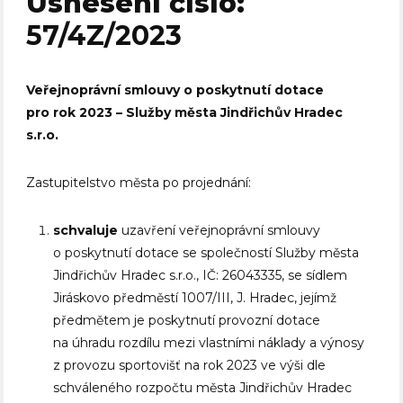
Usnesení číslo:
57/4Z/2023
Veřejnoprávní smlouvy o poskytnutí dotace
pro rok 2023 – Služby města Jindřichův Hradec
s.r.o.
Zastupitelstvo města po projednání:
schvaluje
uzavření veřejnoprávní smlouvy
o poskytnutí dotace se společností Služby města
Jindřichův Hradec s.r.o., IČ: 26043335, se sídlem
Jiráskovo předměstí 1007/III, J. Hradec, jejímž
předmětem je poskytnutí provozní dotace
na úhradu rozdílu mezi vlastními náklady a výnosy
z provozu sportovišť na rok 2023 ve výši dle
schváleného rozpočtu města Jindřichův Hradec