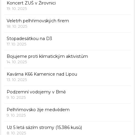
Koncert ZUŠ v Žirovnici
19. 10. 2025
Veletrh pelhřimovských firem
18. 10. 2025
Stopadesátkou na D3
17. 10. 2025
Bojujeme proti klimatickým aktivistům
14. 10. 2025
Kavárna K66 Kamenice nad Lipou
13. 10. 2025
Podzemní vodojemy v Brně
9. 10. 2025
Pelhřimovsko žije medvědem
9. 10. 2025
Už 5 letá sázím stromy (15.386 kusů)
8. 10. 2025