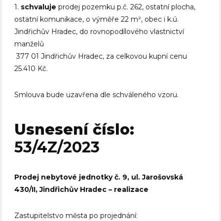
1.
schvaluje
prodej pozemku p.č. 262, ostatní plocha,
ostatní komunikace, o výměře 22 m², obec i k.ú.
Jindřichův Hradec, do rovnopodílového vlastnictví
manželů
377 01 Jindřichův Hradec, za celkovou kupní cenu
25.410 Kč.
Smlouva bude uzavřena dle schváleného vzoru.
Usnesení číslo:
53/4Z/2023
Prodej nebytové jednotky č. 9, ul. Jarošovská
430/II, Jindřichův Hradec – realizace
Zastupitelstvo města po projednání: