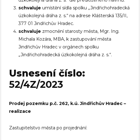
úzkokolejná dráha z. s.“ dle předloženého návrhu.
schvaluje
umístění sídla spolku „Jindřichohradecká
úzkokolejná dráha z. s.“ na adrese Klášterská 135/II,
377 01 Jindřichův Hradec.
schvaluje
zmocnění starosty města, Mgr. Ing.
Michala Kozára, MBA, k zastupování města
Jindřichův Hradec v orgánech spolku
„Jindřichohradecká úzkokolejná dráha z. s.“.
Usnesení číslo:
52/4Z/2023
Prodej pozemku p.č. 262, k.ú. Jindřichův Hradec –
realizace
Zastupitelstvo města po projednání: