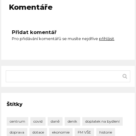
Komentáře
Přidat komentář
Pro přidávání komentářů se musíte nejdříve
přihlásit
.
Štítky
centrum
covid
daně
deník
doplatek na bydlení
doprava
dotace
ekonomie
FM VŠE
historie