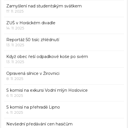
Zamyšlení nad studentským svátkem
17. 11. 2025
ZUŠ v Horáckém divadle
14. 11. 2025
Reportáž 50 tisíc zhlédnutí
13. 11. 2025
Když obec řeší odpadkové koše po svém
13. 11. 2025
Opravená silnice v Žirovnici
8. 11. 2025
S komisí na exkursi Vodní mlýn Hoslovice
6. 11. 2025
S komisí na přehradě Lipno
4. 11. 2025
Nevšední předávání cen hasičům