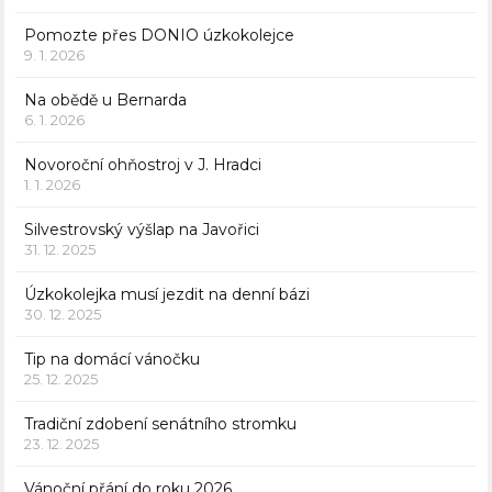
Pomozte přes DONIO úzkokolejce
9. 1. 2026
Na obědě u Bernarda
6. 1. 2026
Novoroční ohňostroj v J. Hradci
1. 1. 2026
Silvestrovský výšlap na Javořici
31. 12. 2025
Úzkokolejka musí jezdit na denní bázi
30. 12. 2025
Tip na domácí vánočku
25. 12. 2025
Tradiční zdobení senátního stromku
23. 12. 2025
Vánoční přání do roku 2026