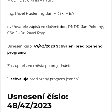
MUDr. David Kinšt – mluvčí
Ing. Pavel Hudler Ing. Jan Mlčák, MBA
ověřovatele zápisů ve složení: doc. RNDR. Jan Pokorný,
CSc. JUDr. Pavel Prygl
Usnesení číslo:
47/4Z/2023
Schválení předloženého
programu
Zastupitelstvo města po projednání:
1.
schvaluje
předložený program jednání
Usnesení číslo:
48/4Z/2023