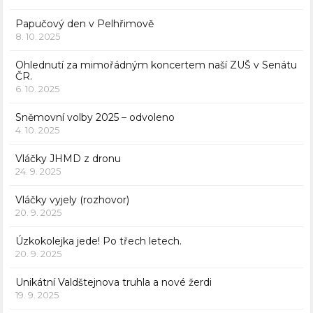
Papučový den v Pelhřimově
8. 10. 2025
Ohlednutí za mimořádným koncertem naší ZUŠ v Senátu
ČR.
6. 10. 2025
Sněmovní volby 2025 – odvoleno
4. 10. 2025
Vláčky JHMD z dronu
24. 9. 2025
Vláčky vyjely (rozhovor)
20. 9. 2025
Úzkokolejka jede! Po třech letech.
20. 9. 2025
Unikátní Valdštejnova truhla a nové žerdi
19. 9. 2025