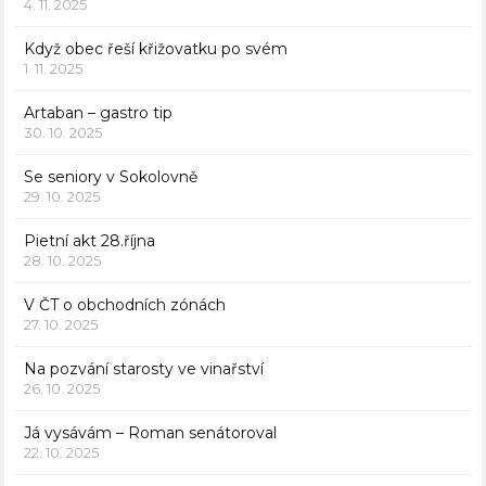
4. 11. 2025
Když obec řeší křižovatku po svém
1. 11. 2025
Artaban – gastro tip
30. 10. 2025
Se seniory v Sokolovně
29. 10. 2025
Pietní akt 28.října
28. 10. 2025
V ČT o obchodních zónách
27. 10. 2025
Na pozvání starosty ve vinařství
26. 10. 2025
Já vysávám – Roman senátoroval
22. 10. 2025