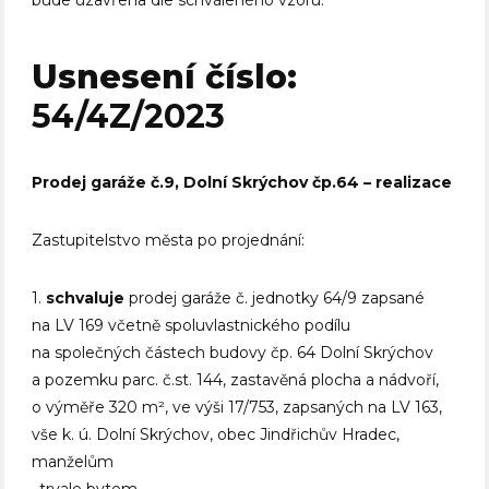
bude uzavřena dle schváleného vzoru.
Usnesení číslo:
54/4Z/2023
Prodej garáže č.9, Dolní Skrýchov čp.64 – realizace
Zastupitelstvo města po projednání:
1.
schvaluje
prodej garáže č. jednotky 64/9 zapsané
na LV 169 včetně spoluvlastnického podílu
na společných částech budovy čp. 64 Dolní Skrýchov
a pozemku parc. č.st. 144, zastavěná plocha a nádvoří,
o výměře 320 m², ve výši 17/753, zapsaných na LV 163,
vše k. ú. Dolní Skrýchov, obec Jindřichův Hradec,
manželům