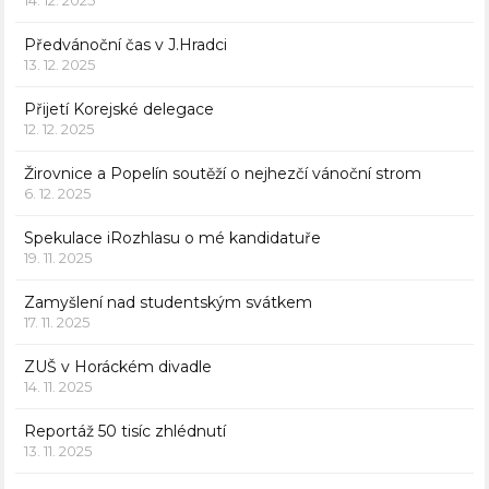
Předvánoční čas v J.Hradci
13. 12. 2025
Přijetí Korejské delegace
12. 12. 2025
Žirovnice a Popelín soutěží o nejhezčí vánoční strom
6. 12. 2025
Spekulace iRozhlasu o mé kandidatuře
19. 11. 2025
Zamyšlení nad studentským svátkem
17. 11. 2025
ZUŠ v Horáckém divadle
14. 11. 2025
Reportáž 50 tisíc zhlédnutí
13. 11. 2025