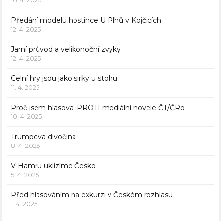
Předání modelu hostince U Plhů v Kojčicích
12. 4. 2025
Jarní průvod a velikonoční zvyky
12. 4. 2025
Celní hry jsou jako sirky u stohu
11. 4. 2025
Proč jsem hlasoval PROTI mediální novele ČT/ČRo
10. 4. 2025
Trumpova divočina
8. 4. 2025
V Hamru uklízíme Česko
5. 4. 2025
Před hlasováním na exkurzi v Českém rozhlasu
1. 4. 2025