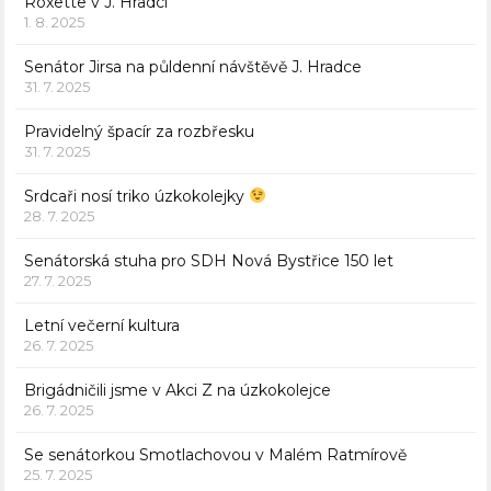
Roxette v J. Hradci
1. 8. 2025
Senátor Jirsa na půldenní návštěvě J. Hradce
31. 7. 2025
Pravidelný špacír za rozbřesku
31. 7. 2025
Srdcaři nosí triko úzkokolejky
28. 7. 2025
Senátorská stuha pro SDH Nová Bystřice 150 let
27. 7. 2025
Letní večerní kultura
26. 7. 2025
Brigádničili jsme v Akci Z na úzkokolejce
26. 7. 2025
Se senátorkou Smotlachovou v Malém Ratmírově
25. 7. 2025