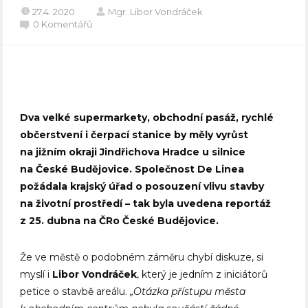
27.4. 2020
Mgr. Libor Vondráček
0 Komentářů
Dva velké supermarkety, obchodní pasáž, rychlé
občerstvení i čerpací stanice by měly vyrůst
na jižním okraji Jindřichova Hradce u silnice
na České Budějovice. Společnost De Linea
požádala krajský úřad o posouzení vlivu stavby
na životní prostředí – tak byla uvedena reportáž
z 25. dubna na ČRo České Budějovice.
Že ve městě o podobném záměru chybí diskuze, si
myslí i
Libor Vondráček
, který je jedním z iniciátorů
petice o stavbě areálu.
„Otázka přístupu města