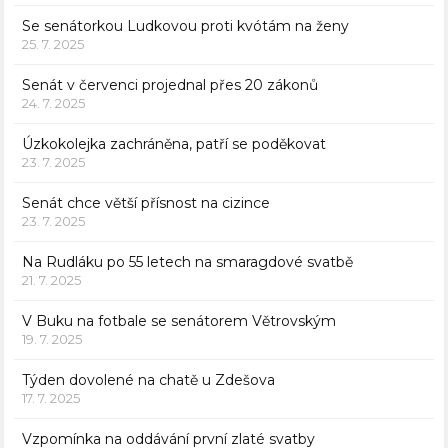
Se senátorkou Ludkovou proti kvótám na ženy
25. 7. 2025
Senát v červenci projednal přes 20 zákonů
24. 7. 2025
Úzkokolejka zachráněna, patří se poděkovat
23. 7. 2025
Senát chce větší přísnost na cizince
23. 7. 2025
Na Rudláku po 55 letech na smaragdové svatbě
21. 7. 2025
V Buku na fotbale se senátorem Větrovským
19. 7. 2025
Týden dovolené na chatě u Zdešova
17. 7. 2025
Vzpomínka na oddávání první zlaté svatby