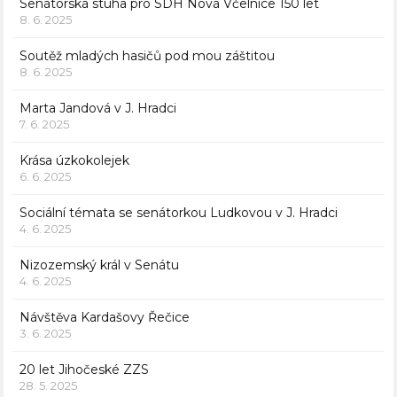
Senátorská stuha pro SDH Nová Včelnice 150 let
8. 6. 2025
Soutěž mladých hasičů pod mou záštitou
8. 6. 2025
Marta Jandová v J. Hradci
7. 6. 2025
Krása úzkokolejek
6. 6. 2025
Sociální témata se senátorkou Ludkovou v J. Hradci
4. 6. 2025
Nizozemský král v Senátu
4. 6. 2025
Návštěva Kardašovy Řečice
3. 6. 2025
20 let Jihočeské ZZS
28. 5. 2025