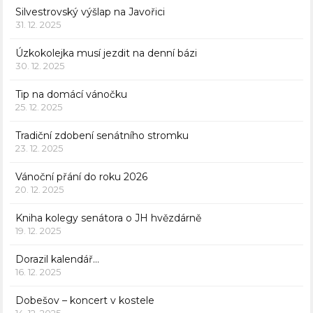
Silvestrovský výšlap na Javořici
31. 12. 2025
Úzkokolejka musí jezdit na denní bázi
30. 12. 2025
Tip na domácí vánočku
25. 12. 2025
Tradiční zdobení senátního stromku
23. 12. 2025
Vánoční přání do roku 2026
20. 12. 2025
Kniha kolegy senátora o JH hvězdárně
19. 12. 2025
Dorazil kalendář…
16. 12. 2025
Dobešov – koncert v kostele
14. 12. 2025