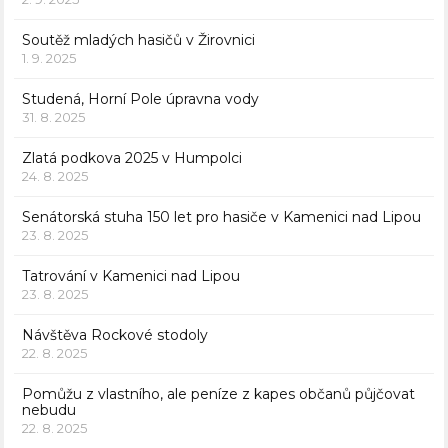
Soutěž mladých hasičů v Žirovnici
1. 9. 2025
Studená, Horní Pole úpravna vody
31. 8. 2025
Zlatá podkova 2025 v Humpolci
24. 8. 2025
Senátorská stuha 150 let pro hasiče v Kamenici nad Lipou
23. 8. 2025
Tatrování v Kamenici nad Lipou
23. 8. 2025
Návštěva Rockové stodoly
22. 8. 2025
Pomůžu z vlastního, ale peníze z kapes občanů půjčovat
nebudu
22. 8. 2025