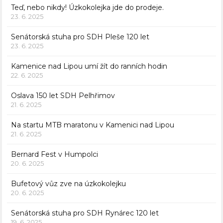
Teď, nebo nikdy! Úzkokolejka jde do prodeje.
23. 6. 2025
Senátorská stuha pro SDH Pleše 120 let
23. 6. 2025
Kamenice nad Lipou umí žít do ranních hodin
22. 6. 2025
Oslava 150 let SDH Pelhřimov
21. 6. 2025
Na startu MTB maratonu v Kamenici nad Lipou
21. 6. 2025
Bernard Fest v Humpolci
20. 6. 2025
Bufetový vůz zve na úzkokolejku
20. 6. 2025
Senátorská stuha pro SDH Rynárec 120 let
19. 6. 2025