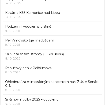
14. 10. 2025
Kavárna K66 Kamenice nad Lipou
13. 10. 2025
Podzemní vodojemy v Brně
9. 10. 2025
Pelhřimovsko žije medvědem
9. 10. 2025
Už 5 letá sázím stromy (15.386 kusů)
8. 10. 2025
Papučový den v Pelhřimově
8. 10. 2025
Ohlednutí za mimořádným koncertem naší ZUŠ v Senátu
ČR.
6. 10. 2025
Sněmovní volby 2025 – odvoleno
4. 10. 2025