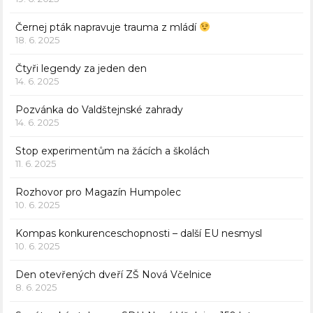
Černej pták napravuje trauma z mládí
18. 6. 2025
Čtyři legendy za jeden den
14. 6. 2025
Pozvánka do Valdštejnské zahrady
14. 6. 2025
Stop experimentům na žácích a školách
11. 6. 2025
Rozhovor pro Magazín Humpolec
10. 6. 2025
Kompas konkurenceschopnosti – další EU nesmysl
10. 6. 2025
Den otevřených dveří ZŠ Nová Včelnice
8. 6. 2025