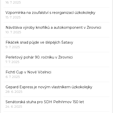
16. 7. 2025
Vzpomínka na zoufalství s reorganizací úzkokolejky
15. 7. 2025
Návštěva výroby knoflíků a autokomponent v Žirovnici
10. 7. 2025
Fikáček snad půjde ve šlépějích Šatavy
9. 7. 2025
Perleťový pohár 90. ročníku v Žirovnici
7. 7. 2025
Fichtl Cup v Nové Včelnici
6. 7. 2025
Gepard Express je novým vlastníkem úzkokolejky
28. 6. 2025
Senátorská stuha pro SDH Pelhřimov 150 let
24. 6. 2025