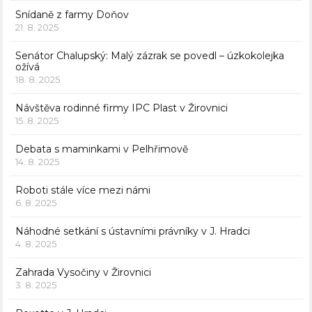
Snídaně z farmy Doňov
21. 8. 2025
Senátor Chalupský: Malý zázrak se povedl – úzkokolejka
ožívá
18. 8. 2025
Návštěva rodinné firmy IPC Plast v Žirovnici
15. 8. 2025
Debata s maminkami v Pelhřimově
14. 8. 2025
Roboti stále více mezi námi
6. 8. 2025
Náhodné setkání s ústavními právníky v J. Hradci
4. 8. 2025
Zahrada Vysočiny v Žirovnici
3. 8. 2025