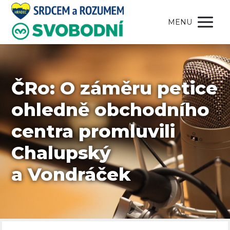
MENU
ČRo: O záměru petice
ohledně obchodního
centra promluvili
Chalupský
a Vondráček