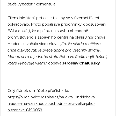
bude vypadat,“
komentuje.
Cílem iniciátorů petice je to, aby se v územní řízení
pokračovalo. Proto podali své připomínky k posuzování
EAI a doufají, že o plánu na stavbu obchodně-
průmyslového a zábavního centra na okraji Jindřichova
Hradce se začalo více mluvit.
„To, že někdo o něčem
chce diskutovat, je přece dobré pro všechny strany.
Mohou si to u jednoho stolu říct a ve finále najít řešení,
které vyhovuje všem,“
dodává
Jaroslav Chalupský
.
Celý článek si můžete přečíst zde:
https://budejovice.rozhlas.cz/na-okraji-jindrichova-
hradce-ma-vzniknout-obchodni-zona-velka-jako-
historicke-8190039