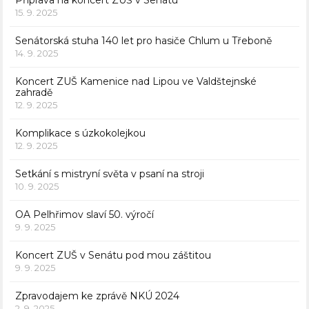
15. 9. 2025
Senátorská stuha 140 let pro hasiče Chlum u Třeboně
14. 9. 2025
Koncert ZUŠ Kamenice nad Lipou ve Valdštejnské
zahradě
12. 9. 2025
Komplikace s úzkokolejkou
12. 9. 2025
Setkání s mistryní světa v psaní na stroji
10. 9. 2025
OA Pelhřimov slaví 50. výročí
9. 9. 2025
Koncert ZUŠ v Senátu pod mou záštitou
9. 9. 2025
Zpravodajem ke zprávě NKÚ 2024
2. 9. 2025