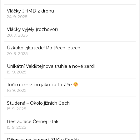
Vláčky JHMD z dronu
24. 9. 2025
Vláčky vyjely (rozhovor)
20. 9. 2025
Úzkokolejka jede! Po třech letech.
20. 9. 2025
Unikátní Valdštejnova truhla a nové žerdi
19. 9. 2025
Točím zmrzlinu jako za totáče
16. 9. 2025
Studená – Okolo jižních Čech
15. 9. 2025
Restaurace Černej Pták
15. 9. 2025
Příprava na koncert ZUŠ v Senátu