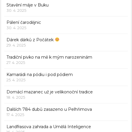
Stavění máje v Buku
30. 4. 2025
Pálení čarodějnic
30. 4. 2025
Dárek dárků z Počátek
29. 4. 2025
Tradiční pivko na mě k mým narozeninám
27. 4. 2025
Kamarádi na pódiu i pod pódiem
25. 4. 2025
Domácí mazanec už je velikonoční tradice
18. 4. 2025
Dalších 784 dubů zasazeno u Pelhřimova
17. 4. 2025
Landfrasova zahrada a Umělá Inteligence
16. 4. 2025