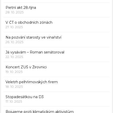
Pietní akt 28.října
28. 10. 2025
V ČT o obchodních zónách
27. 10. 2025
Na pozvání starosty ve vinařství
26. 10. 2025
Já vysávám – Roman senátoroval
22. 10. 2025
Koncert ZUŠ v Žirovnici
19. 10. 2025
Veletrh pelhřimovských firem
18. 10. 2025
Stopadesátkou na D3
17. 10. 2025
Bojujeme proti klimatickým aktivistům