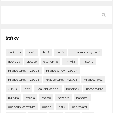
Štítky
centrum
covid
daně
deník
doplatek na bydlení
doprava
dotace
ekonomie
FM VŠE
historie
hradeckenoviny2003
hradeckenoviny2004
hradeckenoviny2005
hradeckenoviny2006
hradeczije.cz
JHMD
jhtv
koaliční jednání
Komínek
koronavirus
kultura
média
město
nežárka
náměstí
obchodní centrum
občan
park
parkování