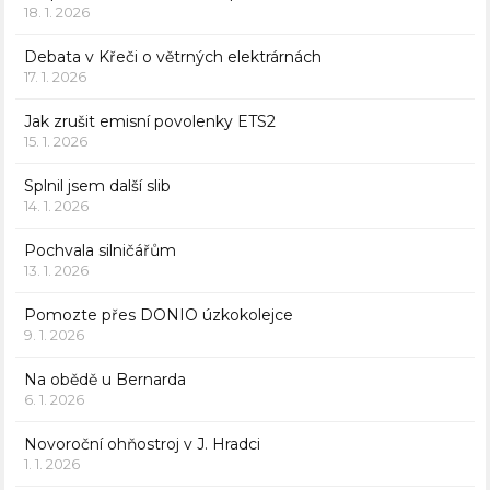
18. 1. 2026
Debata v Křeči o větrných elektrárnách
17. 1. 2026
Jak zrušit emisní povolenky ETS2
15. 1. 2026
Splnil jsem další slib
14. 1. 2026
Pochvala silničářům
13. 1. 2026
Pomozte přes DONIO úzkokolejce
9. 1. 2026
Na obědě u Bernarda
6. 1. 2026
Novoroční ohňostroj v J. Hradci
1. 1. 2026