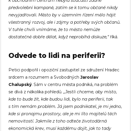
k obchodním centrům nebyla součástí žádné
předvolební kampaně, zatím se k tomu občané nikdy
nevyjadřovali. Město by v územním řízení mělo hájit
všestranný rozvoj, ale i zájmy a potřeby svých občanů.
V tuhle chvíli vnímáme, že to město nemůže
dostatečně dobře dělat, když neprobíhá diskuze,“
říká.
Odvede to lidi na periferii?
Petici podpořil i opoziční zastupitel ze sdružení Hradec
srdcem a rozumem a Svobodných
Jaroslav
Chalupský
. Sám v centru města podniká, na problém
se dívá z několika pohledů.
„Jestli chceme, aby místo,
kde to bude žít, kde budou lidi, bylo na periferii, tak
s tím nemám problém. Já jsem podnikatel, je mi jedno,
kde si pronajmu prostory, ale je mi líto majitelů těch
nemovitostí. Jakmile z toho odteče životodárná
ekonomická krev, musí každému dojít, jak to tady