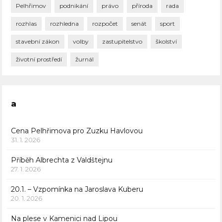
Pelhřimov
podnikání
právo
příroda
rada
rozhlas
rozhledna
rozpočet
senát
sport
stavební zákon
volby
zastupitelstvo
školství
životní prostředí
žurnál
a
Cena Pelhřimova pro Zuzku Havlovou
31. 1. 2026
Příběh Albrechta z Valdštejnu
27. 1. 2026
20.1. – Vzpomínka na Jaroslava Kuberu
20. 1. 2026
Na plese v Kamenici nad Lipou