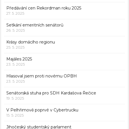
Předávání cen Rekordman roku 2025
27. 5. 2025
Setkání emeritních senátorů
26. 5. 2025
Krásy domácího regionu
25. 5. 2025
Majáles 2025
23. 5. 2025
Hlasoval jsem proti novému OPBH
23. 5. 2025
Senátorská stuha pro SDH Kardašova Řečice
19. 5. 2025
V Pelhřimově poprvé v Cybertrucku
15. 5. 2025
Jihočeský studentský parlament