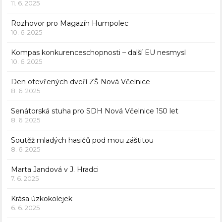
11. 6. 2025
Rozhovor pro Magazín Humpolec
10. 6. 2025
Kompas konkurenceschopnosti – další EU nesmysl
10. 6. 2025
Den otevřených dveří ZŠ Nová Včelnice
8. 6. 2025
Senátorská stuha pro SDH Nová Včelnice 150 let
8. 6. 2025
Soutěž mladých hasičů pod mou záštitou
8. 6. 2025
Marta Jandová v J. Hradci
7. 6. 2025
Krása úzkokolejek
6. 6. 2025