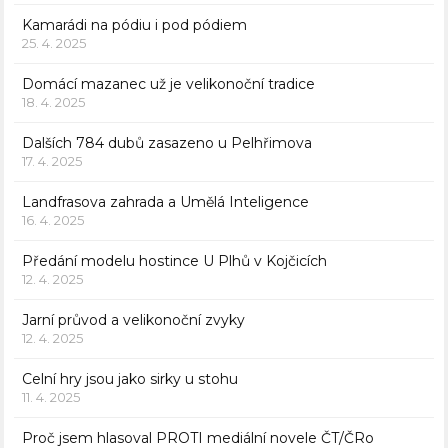
Kamarádi na pódiu i pod pódiem
25. 4. 2025
Domácí mazanec už je velikonoční tradice
18. 4. 2025
Dalších 784 dubů zasazeno u Pelhřimova
17. 4. 2025
Landfrasova zahrada a Umělá Inteligence
16. 4. 2025
Předání modelu hostince U Plhů v Kojčicích
12. 4. 2025
Jarní průvod a velikonoční zvyky
12. 4. 2025
Celní hry jsou jako sirky u stohu
11. 4. 2025
Proč jsem hlasoval PROTI mediální novele ČT/ČRo