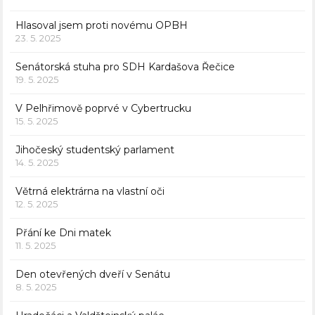
Hlasoval jsem proti novému OPBH
23. 5. 2025
Senátorská stuha pro SDH Kardašova Řečice
19. 5. 2025
V Pelhřimově poprvé v Cybertrucku
15. 5. 2025
Jihočeský studentský parlament
14. 5. 2025
Větrná elektrárna na vlastní oči
12. 5. 2025
Přání ke Dni matek
11. 5. 2025
Den otevřených dveří v Senátu
8. 5. 2025