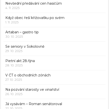
Nevšední předávání cen hasičům
4. 11. 2025
Když obec řeší křižovatku po svém
1. 11. 2025
Artaban – gastro tip
30. 10. 2025
Se seniory v Sokolovně
29. 10. 2025
Pietní akt 28.října
28. 10. 2025
V ČT o obchodních zónách
27. 10. 2025
Na pozvání starosty ve vinařství
26. 10. 2025
Já vysávám – Roman senátoroval
22. 10. 2025