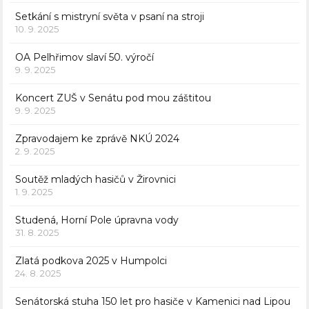
Setkání s mistryní světa v psaní na stroji
10. 9. 2025
OA Pelhřimov slaví 50. výročí
9. 9. 2025
Koncert ZUŠ v Senátu pod mou záštitou
9. 9. 2025
Zpravodajem ke zprávě NKÚ 2024
2. 9. 2025
Soutěž mladých hasičů v Žirovnici
1. 9. 2025
Studená, Horní Pole úpravna vody
31. 8. 2025
Zlatá podkova 2025 v Humpolci
24. 8. 2025
Senátorská stuha 150 let pro hasiče v Kamenici nad Lipou