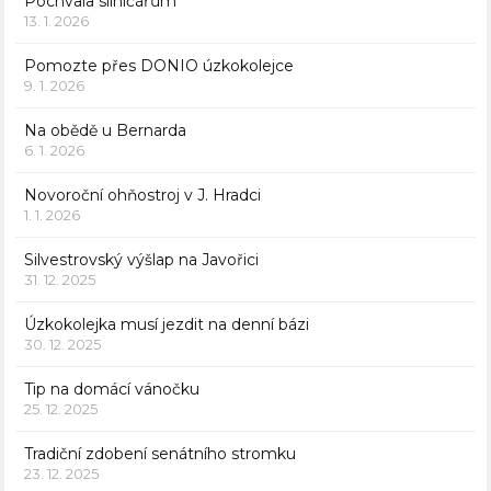
Pochvala silničářům
13. 1. 2026
Pomozte přes DONIO úzkokolejce
9. 1. 2026
Na obědě u Bernarda
6. 1. 2026
Novoroční ohňostroj v J. Hradci
1. 1. 2026
Silvestrovský výšlap na Javořici
31. 12. 2025
Úzkokolejka musí jezdit na denní bázi
30. 12. 2025
Tip na domácí vánočku
25. 12. 2025
Tradiční zdobení senátního stromku
23. 12. 2025