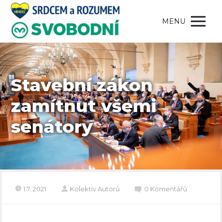
MENU
Stavební zákon
zamítnut všemi
senátory
1.7. 2021
Kolektiv Autorů
0 Komentářů