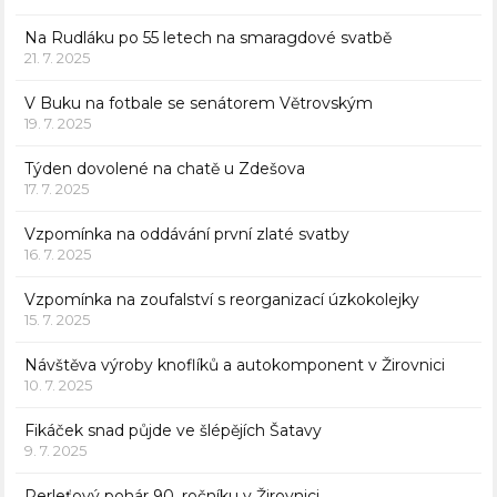
Na Rudláku po 55 letech na smaragdové svatbě
21. 7. 2025
V Buku na fotbale se senátorem Větrovským
19. 7. 2025
Týden dovolené na chatě u Zdešova
17. 7. 2025
Vzpomínka na oddávání první zlaté svatby
16. 7. 2025
Vzpomínka na zoufalství s reorganizací úzkokolejky
15. 7. 2025
Návštěva výroby knoflíků a autokomponent v Žirovnici
10. 7. 2025
Fikáček snad půjde ve šlépějích Šatavy
9. 7. 2025
Perleťový pohár 90. ročníku v Žirovnici