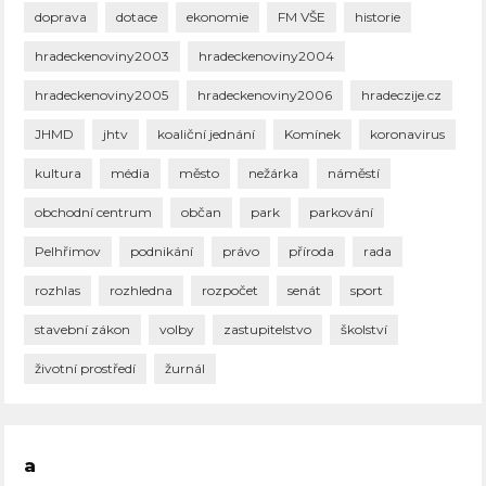
doprava
dotace
ekonomie
FM VŠE
historie
hradeckenoviny2003
hradeckenoviny2004
hradeckenoviny2005
hradeckenoviny2006
hradeczije.cz
JHMD
jhtv
koaliční jednání
Komínek
koronavirus
kultura
média
město
nežárka
náměstí
obchodní centrum
občan
park
parkování
Pelhřimov
podnikání
právo
příroda
rada
rozhlas
rozhledna
rozpočet
senát
sport
stavební zákon
volby
zastupitelstvo
školství
životní prostředí
žurnál
a