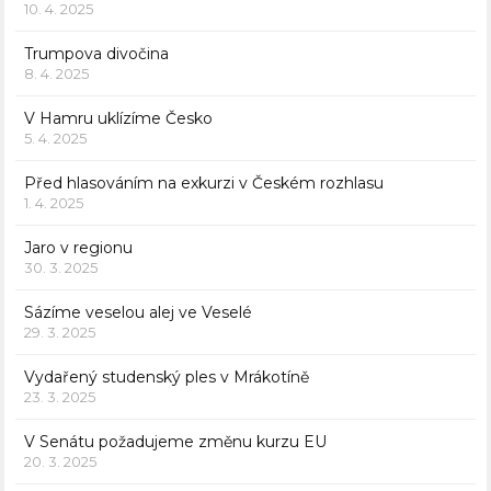
10. 4. 2025
Trumpova divočina
8. 4. 2025
V Hamru uklízíme Česko
5. 4. 2025
Před hlasováním na exkurzi v Českém rozhlasu
1. 4. 2025
Jaro v regionu
30. 3. 2025
Sázíme veselou alej ve Veselé
29. 3. 2025
Vydařený studenský ples v Mrákotíně
23. 3. 2025
V Senátu požadujeme změnu kurzu EU
20. 3. 2025