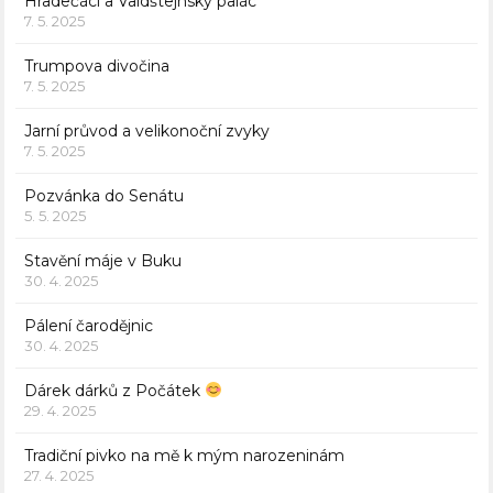
Hradečáci a Valdštejnský palác
7. 5. 2025
Trumpova divočina
7. 5. 2025
Jarní průvod a velikonoční zvyky
7. 5. 2025
Pozvánka do Senátu
5. 5. 2025
Stavění máje v Buku
30. 4. 2025
Pálení čarodějnic
30. 4. 2025
Dárek dárků z Počátek
29. 4. 2025
Tradiční pivko na mě k mým narozeninám
27. 4. 2025