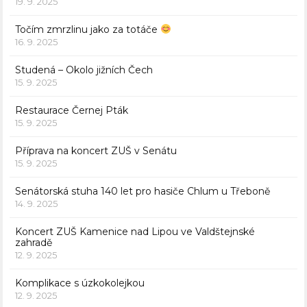
19. 9. 2025
Točím zmrzlinu jako za totáče
16. 9. 2025
Studená – Okolo jižních Čech
15. 9. 2025
Restaurace Černej Pták
15. 9. 2025
Příprava na koncert ZUŠ v Senátu
15. 9. 2025
Senátorská stuha 140 let pro hasiče Chlum u Třeboně
14. 9. 2025
Koncert ZUŠ Kamenice nad Lipou ve Valdštejnské
zahradě
12. 9. 2025
Komplikace s úzkokolejkou
12. 9. 2025