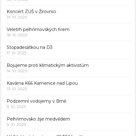
Koncert ZUŠ v Žirovnici
19. 10. 2025
Veletrh pelhřimovských firem
18. 10. 2025
Stopadesátkou na D3
17. 10. 2025
Bojujeme proti klimatickým aktivistům
14. 10. 2025
Kavárna K66 Kamenice nad Lipou
13. 10. 2025
Podzemní vodojemy v Brně
9. 10. 2025
Pelhřimovsko žije medvědem
9. 10. 2025