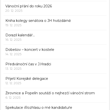
Vánoční přání do roku 2026
20. 12. 2025
Kniha kolegy senátora o JH hvězdárně
19. 12. 2025
Dorazil kalendář…
16. 12. 2025
Dobešov – koncert v kostele
14. 12. 2025
Předvánoční čas v J.Hradci
13. 12. 2025
Přijetí Korejské delegace
12. 12. 2025
Žirovnice a Popelín soutěží o nejhezčí vánoční strom
6. 12. 2025
Spekulace iRozhlasu o mé kandidatuře