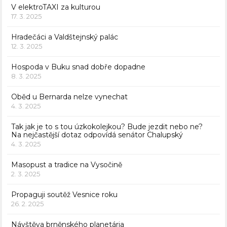
V elektroTAXI za kulturou
17. 3. 2025
Hradečáci a Valdštejnský palác
12. 3. 2025
Hospoda v Buku snad dobře dopadne
8. 3. 2025
Oběd u Bernarda nelze vynechat
4. 3. 2025
Tak jak je to s tou úzkokolejkou? Bude jezdit nebo ne?
Na nejčastější dotaz odpovídá senátor Chalupský
4. 3. 2025
Masopust a tradice na Vysočině
2. 3. 2025
Propaguji soutěž Vesnice roku
26. 2. 2025
Návštěva brněnského planetária