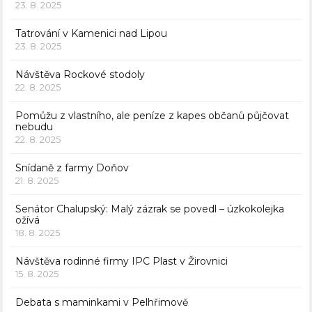
23. 8. 2025
Tatrování v Kamenici nad Lipou
23. 8. 2025
Návštěva Rockové stodoly
22. 8. 2025
Pomůžu z vlastního, ale peníze z kapes občanů půjčovat
nebudu
22. 8. 2025
Snídaně z farmy Doňov
21. 8. 2025
Senátor Chalupský: Malý zázrak se povedl – úzkokolejka
ožívá
18. 8. 2025
Návštěva rodinné firmy IPC Plast v Žirovnici
15. 8. 2025
Debata s maminkami v Pelhřimově