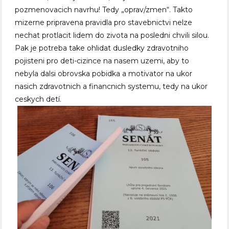
pozmenovacich navrhu! Tedy „oprav/zmen“. Takto
mizerne pripravena pravidla pro stavebnictvi nelze
nechat protlacit lidem do zivota na posledni chvili silou.
Pak je potreba take ohlidat dusledky zdravotniho
pojisteni pro deti-cizince na nasem uzemi, aby to
nebyla dalsi obrovska pobidka a motivator na ukor
nasich zdravotnich a financnich systemu, tedy na ukor
ceskych detí.