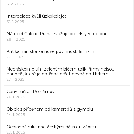
3. 2. 2025
Interpelace kvůli úzkokolejce
31. 1. 2025
Národní Galerie Praha zvažuje projekty v regionu
28. 1. 2025
Kritika ministra za nové povinnosti firmám
27. 1. 2025
Nepráskejme tím zeleným bičem tolik, firmy nejsou
gauneři, které je potřeba držet pevně pod krkem
27. 1. 2025
Ceny města Pelhřimov
26. 1. 2025
Oblek s příběhem od kamarádů z gymplu
24. 1. 2025
Ochranná ruka nad českými dětmi u zápisu
23. 1. 2025