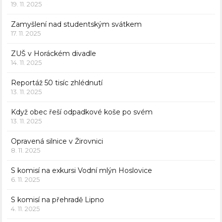
19. 11. 2025
Zamyšlení nad studentským svátkem
17. 11. 2025
ZUŠ v Horáckém divadle
14. 11. 2025
Reportáž 50 tisíc zhlédnutí
13. 11. 2025
Když obec řeší odpadkové koše po svém
13. 11. 2025
Opravená silnice v Žirovnici
8. 11. 2025
S komisí na exkursi Vodní mlýn Hoslovice
6. 11. 2025
S komisí na přehradě Lipno
4. 11. 2025