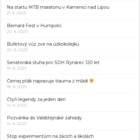
Na startu MTB maratonu v Kamenici nad Lipou
21. 6. 2025
Bernard Fest v Humpolci
20. 6. 2025
Bufetový vůz zve na úzkokolejku
20. 6. 2025
Senátorská stuha pro SDH Rynárec 120 let
19. 6. 2025
Černej pták napravuje trauma z mládí
18. 6. 2025
Čtyři legendy za jeden den
14. 6. 2025
Pozvánka do Valdštejnské zahrady
14. 6. 2025
Stop experimentům na žácích a školách