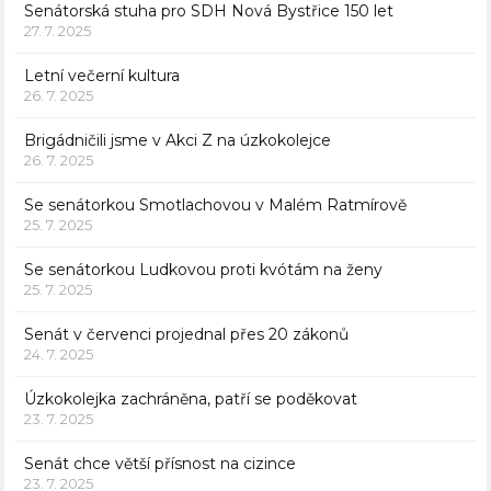
Senátorská stuha pro SDH Nová Bystřice 150 let
27. 7. 2025
Letní večerní kultura
26. 7. 2025
Brigádničili jsme v Akci Z na úzkokolejce
26. 7. 2025
Se senátorkou Smotlachovou v Malém Ratmírově
25. 7. 2025
Se senátorkou Ludkovou proti kvótám na ženy
25. 7. 2025
Senát v červenci projednal přes 20 zákonů
24. 7. 2025
Úzkokolejka zachráněna, patří se poděkovat
23. 7. 2025
Senát chce větší přísnost na cizince
23. 7. 2025