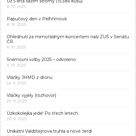
Už 5 letá sázím stromy (15.386 kusů)
8. 10. 2025
Papučový den v Pelhřimově
8. 10. 2025
Ohlednutí za mimořádným koncertem naší ZUŠ v Senátu
ČR.
6. 10. 2025
Sněmovní volby 2025 – odvoleno
4. 10. 2025
Vláčky JHMD z dronu
24. 9. 2025
Vláčky vyjely (rozhovor)
20. 9. 2025
Úzkokolejka jede! Po třech letech.
20. 9. 2025
Unikátní Valdštejnova truhla a nové žerdi