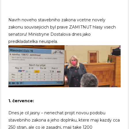
Navrh noveho stavebniho zakona vcetne novely
zakonu souvisejicich byl prave ZAMITNUT hlasy vsech
senatoru! Ministryne Dostalova dnes jako
predkladatelka neuspela.
1. července:
Dnes je cil jasny – nenechat projit novou podobu
stavebniho zakona a jeho doplnku, ktere maji kazdy cca
250 stran, ale co je zasadni, maji take 1200