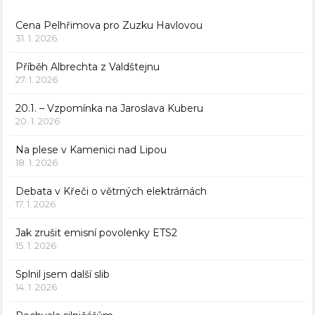
Cena Pelhřimova pro Zuzku Havlovou
31. 1. 2026
Příběh Albrechta z Valdštejnu
27. 1. 2026
20.1. – Vzpomínka na Jaroslava Kuberu
20. 1. 2026
Na plese v Kamenici nad Lipou
18. 1. 2026
Debata v Křeči o větrných elektrárnách
17. 1. 2026
Jak zrušit emisní povolenky ETS2
15. 1. 2026
Splnil jsem další slib
14. 1. 2026