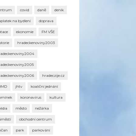
entrum
covid
daně
deník
oplatek na bydlení
doprava
otace
ekonomie
FM VŠE
storie
hradeckenoviny2003
radeckenoviny2004
radeckenoviny2005
radeckenoviny2006
hradeczije.cz
HMD
jhtv
koaliční jednání
omínek
koronavirus
kultura
édia
město
nežárka
áměstí
obchodní centrum
bčan
park
parkování