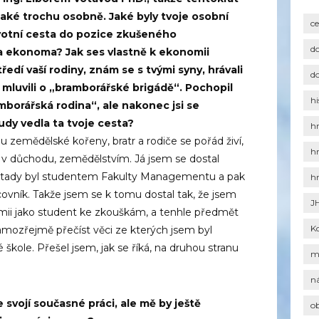
ké trochu osobně. Jaké byly tvoje osobní
c
ivotní cesta do pozice zkušeného
d
 a ekonoma?
Jak ses vlastně k ekonomii
edí vaší rodiny, znám se s tvými syny, hrávali
d
 mluvili o „bramborářské brigádě“. Pochopil
hi
mborářská rodina“, ale nakonec jsi se
udy vedla ta tvoje cesta?
h
u zemědělské kořeny, bratr a rodiče se pořád živí,
h
ou v důchodu, zemědělstvím. Já jsem se dostal
ně tady byl studentem Fakulty Managementu a pak
h
acovník. Takže jsem se k tomu dostal tak, že jsem
J
mii jako student ke zkouškám, a tenhle předmět
K
amozřejmě přečíst věci ze kterých jsem byl
 škole. Přešel jsem, jak se říká, na druhou stranu
m
n
e svojí současné práci, ale mě by ještě
o