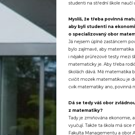
studenti na střední škole naučí u
Myslíš, že třeba povinná mat
aby byli studenti na ekonomi
o specializovaný obor mate
Já nejsem úplně zastáncem povi
bylo zajímavé, aby matematika 
i nějaké průřezové testy mezi šk
matematicky je. Aby třeba rodič
školách dává. Mě matematika bav
cvičit mozek matematikou je dob
cvik matematiky ano, povinná ma
Dá se tedy váš obor zvládnou
z matematiky?
Tady je zmiňována ekonomie, al
vyučují. Takže ta škola má sice 
Fakulta Managementu a obor 