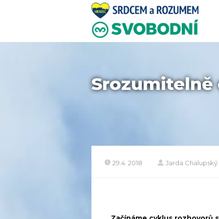
Srozumitelně 
29.4. 2018
Jarda Chalupský
Začínáme cyklus rozhovorů s