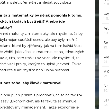
čit, myslet, přemýšlet a hledat souvislosti.
4. 1
Kd
urita z matematiky by nějak pomohla k tomu,
1. 1
ckých školách bystřejší? Anebo jde
matiky?
Art
30.
nné maturity z matematiky, ale myslím si, že by
byla nejen součástí osnov, ale aby byly možná
Se
olami, které by zjišťovaly, jak na tom každá škola
29.
e věděli, jaká váha se matematice na jednotlivých
Pie
ila, tím jsem trošku ovlivněn, ale myslím si, že
28.
rá věc i pro ty, kterým to úplně „nevoní“. Takže
turita si ale myslím není úplně nutností.
V 
27.
t bez toho, aby člověk maturoval
Na 
26.
e ona je jen jedním z předmětů, co se na fakultě
Já
název ,,Ekonomická“, ale ta fakulta se jmenuje
22.
Akreditovaný management. Takže ekonomie je