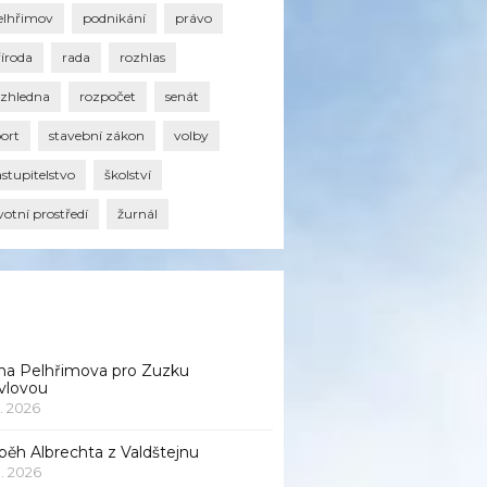
elhřimov
podnikání
právo
říroda
rada
rozhlas
ozhledna
rozpočet
senát
port
stavební zákon
volby
stupitelstvo
školství
votní prostředí
žurnál
na Pelhřimova pro Zuzku
vlovou
1. 2026
běh Albrechta z Valdštejnu
 1. 2026