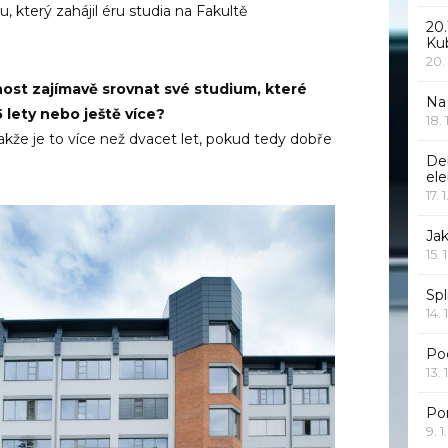
 který zahájil éru studia na Fakultě
20.
Ku
20.
ost zajímavě srovnat své studium, které
Na
 lety nebo ještě více?
18.
 takže je to více než dvacet let, pokud tedy dobře
De
ele
17. 
Jak
15. 
Spl
14. 
Po
13. 
Po
9. 