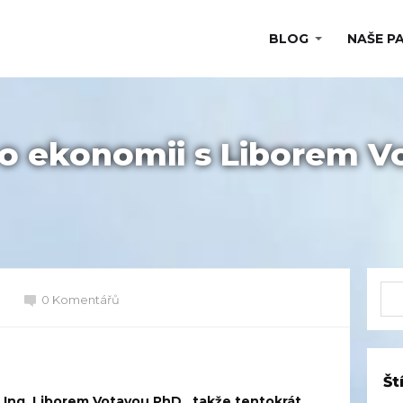
BLOG
NAŠE P
o ekonomii s Liborem Vot
0 Komentářů
Št
 Ing. Liborem Votavou PhD., takže tentokrát