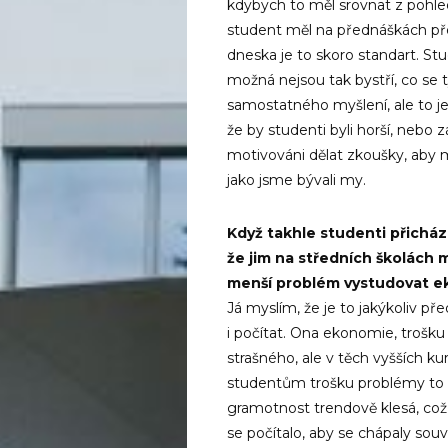
kdybych to měl srovnat z pohled
student měl na přednáškách př
dneska je to skoro standart. Stu
možná nejsou tak bystří, co s
samostatného myšlení, ale to je 
že by studenti byli horší, nebo 
motivováni dělat zkoušky, aby mě
jako jsme bývali my.
Když takhle studenti přicháze
že jim na středních školách 
menší problém vystudovat e
Já myslím, že je to jakýkoliv př
i počítat. Ona ekonomie, trošk
strašného, ale v těch vyšších ku
studentům trošku problémy to p
gramotnost trendově klesá, což 
se počítalo, aby se chápaly souv