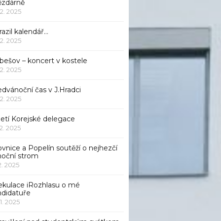
ězdárně
12. 2025
azil kalendář…
12. 2025
bešov – koncert v kostele
12. 2025
dvánoční čas v J.Hradci
12. 2025
jetí Korejské delegace
12. 2025
ovnice a Popelín soutěží o nejhezčí
noční strom
12. 2025
ekulace iRozhlasu o mé
ndidatuře
11. 2025