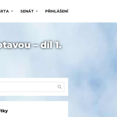
ARTA
SENÁT
PŘIHLÁŠENÍ
avou – díl 1.
ítky