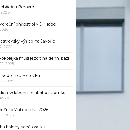
 obědě u Bernarda
1. 2026
oroční ohňostroj v J. Hradci
. 2026
vestrovský výšlap na Javořici
12. 2025
okolejka musí jezdit na denní bázi
 12. 2025
p na domácí vánočku
 12. 2025
adiční zdobení senátního stromku
 12. 2025
noční přání do roku 2026
 12. 2025
iha kolegy senátora o JH