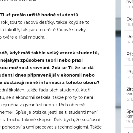
hv
19. 
i už prošlo určitě hodně studentů.
Dor
 rok jsou to řádově desítky, takže když se to
16. 
 fakultě, tak jsou to určitě řádově stovky
Do
 tváře a říkal moudra.
14. 
padě, když máš takhle velký vzorek studentů,
Pře
13. 
t nějakým způsobem teorii nebo praxi
kou možnost srovnání. Zdá se Ti, že se dá
Při
udenti dnes připravenější v ekonomii nebo
12. 
le dostávají méně informací z tohoto oboru?
Žir
dní školách, takže řada těch studentů, kteří
vá
 se s ekonomií setkala, takže pro ty to není
6. 
, zejména z gymnázií nebo z těch obecně
Sp
měli. Spíše je otázka, jestli se ti studenti mění
ka
m si trochu takové skepse. Řekl bych, že současní
19. 
e pohodoví a umí pracovat s technologiemi. Takže