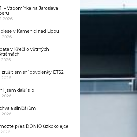
1. – Vzpomínka na Jaroslava
beru
 1. 2026
 plese v Kamenici nad Lipou
 1. 2026
bata v Křeči o větrných
ktrárnách
1. 2026
 zrušit emisní povolenky ETS2
1. 2026
nil jsem další slib
1. 2026
chvala silničářům
1. 2026
mozte přes DONIO úzkokolejce
1. 2026