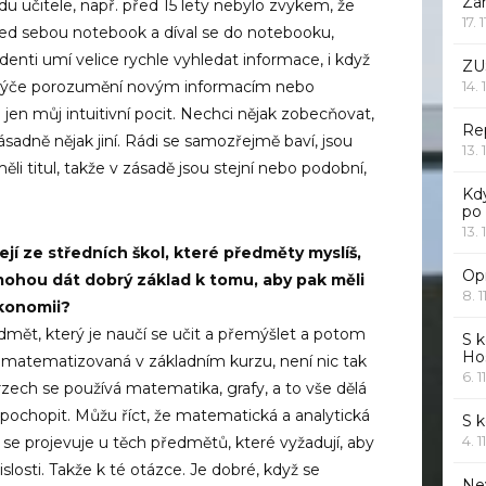
Za
u učitele, např. před 15 lety nebylo zvykem, že
17. 
ed sebou notebook a díval se do notebooku,
denti umí velice rychle vyhledat informace, i když
ZU
14. 
e týče porozumění novým informacím nebo
jen můj intuitivní pocit. Nechci nějak zobecňovat,
Rep
zásadně nějak jiní. Rádi se samozřejmě baví, jsou
13. 
li titul, takže v zásadě jsou stejní nebo podobní,
Kd
po
13. 
jí ze středních škol, které předměty myslíš,
Opr
mohou dát dobrý základ k tomu, aby pak měli
8. 1
konomii?
edmět, který je naučí se učit a přemýšlet a potom
S k
Ho
u matematizovaná v základním kurzu, není nic tak
6. 1
rzech se používá matematika, grafy, a to vše dělá
ochopit. Můžu říct, že matematická a analytická
S 
4. 1
se projevuje u těch předmětů, které vyžadují, aby
islosti. Takže k té otázce. Je dobré, když se
Ne