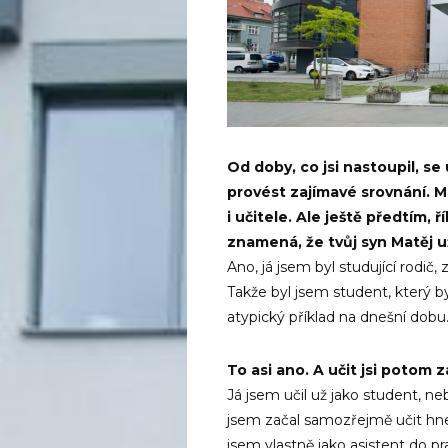
Od doby, co jsi nastoupil, se
provést zajímavé srovnání. 
i učitele. Ale ještě předtím, ř
znamená, že tvůj syn Matěj u
Ano, já jsem byl studující rodi
Takže byl jsem student, který 
atypický příklad na dnešní dobu
To asi ano. A učit jsi potom 
Já jsem učil už jako student, 
jsem začal samozřejmě učit hne
jsem vlastně jako asistent do p