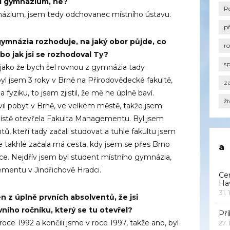
si gymnázium, ne?
P
názium, jsem tedy odchovanec místního ústavu.
p
gymnázia rozhoduje, na jaký obor půjde, co
r
ebo jak jsi se rozhodoval Ty?
s
 jako že bych šel rovnou z gymnázia tady
l jsem 3 roky v Brně na Přírodovědecké fakultě,
za
yziku, to jsem zjistil, že mě ne úplně baví.
ži
il pobyt v Brně, ve velkém městě, takže jsem
 v místě otevřela Fakulta Managementu. Byl jsem
tů, kteří tady začali studovat a tuhle fakultu jsem
 takhle začala má cesta, kdy jsem se přes Brno
a
ce. Nejdřív jsem byl student místního gymnázia,
entu v Jindřichově Hradci.
Ce
Ha
31. 
n z úplně prvních absolventů, že jsi
ního ročníku, který se tu otevřel?
Pří
roce 1992 a končili jsme v roce 1997, takže ano, byl
27.