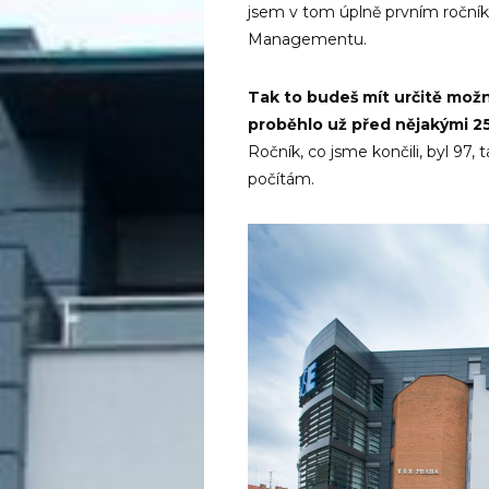
jsem v tom úplně prvním ročníku,
Managementu.
Tak to budeš mít určitě možn
proběhlo už před nějakými 25
Ročník, co jsme končili, byl 97,
počítám.