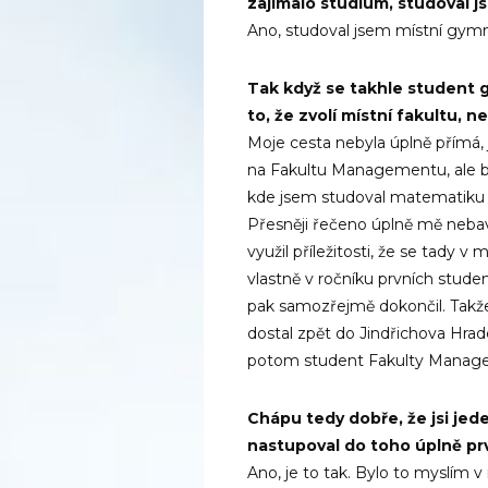
zajímalo studium, studoval j
Ano, studoval jsem místní gym
Tak když se takhle student 
to, že zvolí místní fakultu, n
Moje cesta nebyla úplně přímá,
na Fakultu Managementu, ale by
kde jsem studoval matematiku a f
Přesněji řečeno úplně mě nebav
využil příležitosti, že se tady
vlastně v ročníku prvních studen
pak samozřejmě dokončil. Takže
dostal zpět do Jindřichova Hrad
potom student Fakulty Managem
Chápu tedy dobře, že jsi jede
nastupoval do toho úplně prv
Ano, je to tak. Bylo to myslím v 