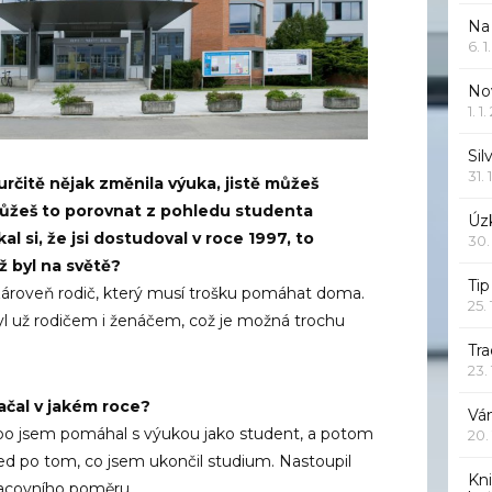
Na
6. 
Nov
1. 1
Sil
31. 
 určitě nějak změnila výuka, jistě můžeš
Můžeš to porovnat z pohledu studenta
Úzk
íkal si, že jsi dostudoval v roce 1997, to
30.
ž byl na světě?
Ti
č, zároveň rodič, který musí trošku pomáhat doma.
25.
byl už rodičem i ženáčem, což je možná trochu
.
Tr
23.
začal v jakém roce?
Vá
nebo jsem pomáhal s výukou jako student, a potom
20.
d po tom, co jsem ukončil studium. Nastoupil
Kn
racovního poměru.