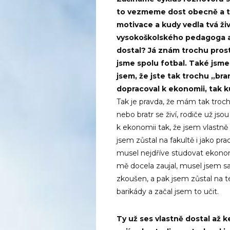
to vezmeme dost obecně a ta
motivace a kudy vedla tvá ž
vysokoškolského pedagoga
dostal? Já znám trochu prostř
jsme spolu fotbal. Také jsme
jsem, že jste tak trochu „bra
dopracoval k ekonomii, tak k
Tak je pravda, že mám tak troch
nebo bratr se živí, rodiče už js
k ekonomii tak, že jsem vlast
jsem zůstal na fakultě i jako pr
musel nejdříve studovat ekono
mě docela zaujal, musel jsem s
zkoušen, a pak jsem zůstal na té
barikády a začal jsem to učit.
Ty už ses vlastně dostal až k