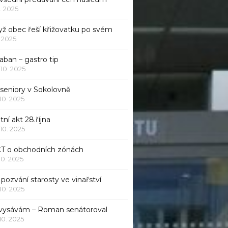
1. 2025
yž obec řeší křižovatku po svém
1. 2025
aban – gastro tip
 10. 2025
 seniory v Sokolovně
 10. 2025
tní akt 28.října
 10. 2025
ČT o obchodních zónách
 10. 2025
pozvání starosty ve vinařství
 10. 2025
 vysávám – Roman senátoroval
 10. 2025