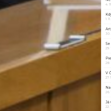
4. 1
Kd
1. 1
Art
30.
Se
29.
Pie
28.
V 
27.
Na 
26.
Já
22.