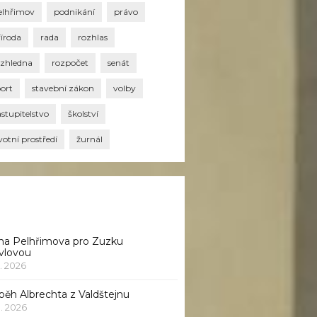
elhřimov
podnikání
právo
říroda
rada
rozhlas
ozhledna
rozpočet
senát
port
stavební zákon
volby
stupitelstvo
školství
votní prostředí
žurnál
na Pelhřimova pro Zuzku
vlovou
1. 2026
běh Albrechta z Valdštejnu
 1. 2026