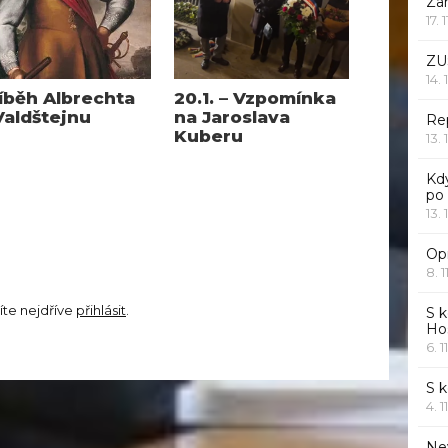
Za
17. 
ZU
14. 
íběh Albrechta
20.1. – Vzpomínka
Valdštejnu
na Jaroslava
Rep
Kuberu
13. 
Kd
po
13. 
Opr
8. 1
íte nejdříve
přihlásit
.
S k
Ho
6. 1
S 
4. 1
Ne