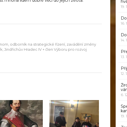
st mnoha lidem dobré věci do jejich života.
hv
19. 
Dor
16. 
Do
14. 
onom, odborník na strategické řízení, zavádění změny
aník, Jindřichův Hradec IV + člen Výboru pro rozvoj
Pře
13. 
Při
12. 
Žir
vá
6. 
Sp
ka
19. 