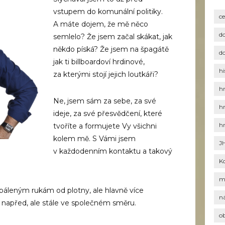
vstupem do komunální politiky.
c
A máte dojem, že mě něco
d
semlelo? Že jsem začal skákat, jak
někdo píská? Že jsem na špagátě
d
jak ti billboardoví hrdinové,
hi
za kterými stojí jejich loutkáři?
h
Ne, jsem sám za sebe, za své
h
ideje, za své přesvědčení, které
h
tvoříte a formujete Vy všichni
kolem mě. S Vámi jsem
J
v každodenním kontaktu a takový
K
m
páleným rukám od plotny, ale hlavně více
n
napřed, ale stále ve společném směru.
o