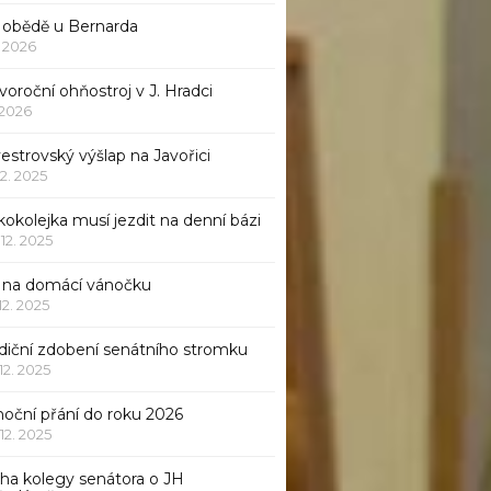
 obědě u Bernarda
1. 2026
oroční ohňostroj v J. Hradci
. 2026
vestrovský výšlap na Javořici
12. 2025
okolejka musí jezdit na denní bázi
 12. 2025
p na domácí vánočku
 12. 2025
adiční zdobení senátního stromku
 12. 2025
noční přání do roku 2026
 12. 2025
iha kolegy senátora o JH