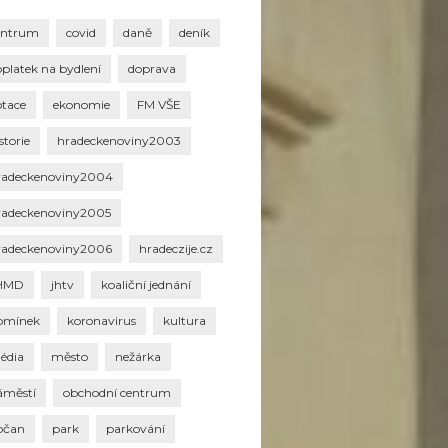
entrum
covid
daně
deník
oplatek na bydlení
doprava
otace
ekonomie
FM VŠE
storie
hradeckenoviny2003
radeckenoviny2004
radeckenoviny2005
radeckenoviny2006
hradeczije.cz
HMD
jhtv
koaliční jednání
omínek
koronavirus
kultura
édia
město
nežárka
áměstí
obchodní centrum
bčan
park
parkování