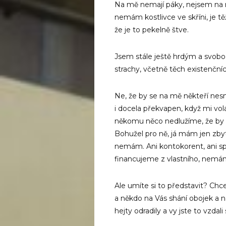
Na mě nemají páky, nejsem na něč
nemám kostlivce ve skříni, je tě
že je to pekelně štve.
Jsem stále ještě hrdým a svobod
strachy, včetně těch existenční
Ne, že by se na mě někteří nesn
i docela překvapen, když mi vola
někomu něco nedlužíme, že by 
Bohužel pro ně, já mám jen zby
nemám. Ani kontokorent, ani splá
financujeme z vlastního, nemám
Ale umíte si to představit? Chcet
a někdo na Vás shání obojek a n
hejty odradily a vy jste to vzdal