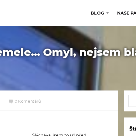
BLOG
NAŠE P
semele… Omyl, nejsem bl
0 Komentářů
Št
Slýchával jsem to už před