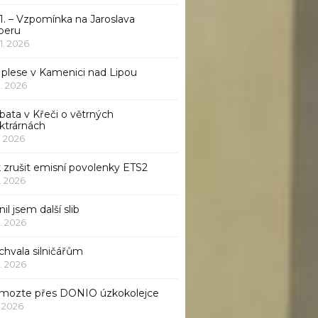
1. – Vzpomínka na Jaroslava
beru
 1. 2026
 plese v Kamenici nad Lipou
 1. 2026
bata v Křeči o větrných
ktrárnách
1. 2026
 zrušit emisní povolenky ETS2
1. 2026
nil jsem další slib
1. 2026
chvala silničářům
1. 2026
mozte přes DONIO úzkokolejce
1. 2026