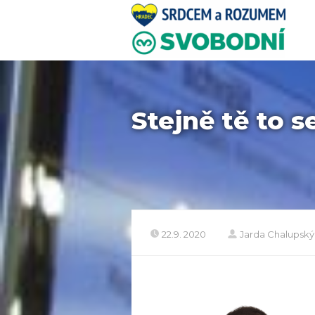
Stejně tě to 
22.9. 2020
Jarda Chalupský