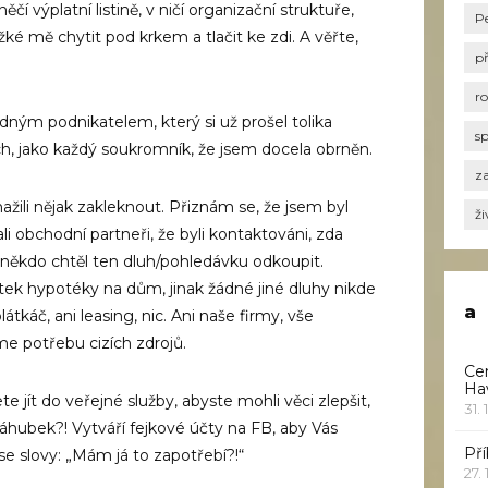
í výplatní listině, v ničí organizační struktuře,
P
žké mě chytit pod krkem a tlačit ke zdi. A věřte,
p
r
ným podnikatelem, který si už prošel tolika
s
ch, jako každý soukromník, že jsem docela obrněn.
za
ažili nějak zakleknout. Přiznám se, že jsem byl
ži
li obchodní partneři, že byli kontaktováni, zda
někdo chtěl ten dluh/pohledávku odkoupit.
tek hypotéky na dům, jinak žádné jiné dluhy nikde
a
tkáč, ani leasing, nic. Ani naše firmy, vše
e potřebu cizích zdrojů.
Ce
Ha
e jít do veřejné služby, abyste mohli věci zlepšit,
31. 
áhubek?! Vytváří fejkové účty na FB, aby Vás
Pří
i se slovy: „Mám já to zapotřebí?!“
27.