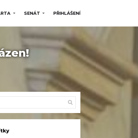
ARTA
SENÁT
PŘIHLÁŠENÍ
ázen!
ítky