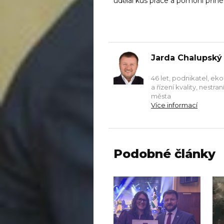
udělal kus práce a pomohl přiné
Jarda Chalupský
46 let, podnikatel, ek
a řízení kvality, nestr
města
Více informací
Podobné články