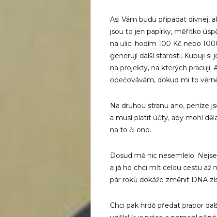
Asi Vám budu připadat divnej, 
jsou to jen papírky, měřítko úsp
na ulici hodím 100 Kč nebo 100
generují další starosti. Kupuji s
na projekty, na kterých pracuji.
opečovávám, dokud mi to věrně 
Na druhou stranu ano, peníze j
a musí platit účty, aby mohl děl
na to či ono.
Dosud mě nic nesemlelo. Nejsem
a já ho chci mít celou cestu až
pár roků dokáže změnit DNA zís
Chci pak hrdě předat prapor dal