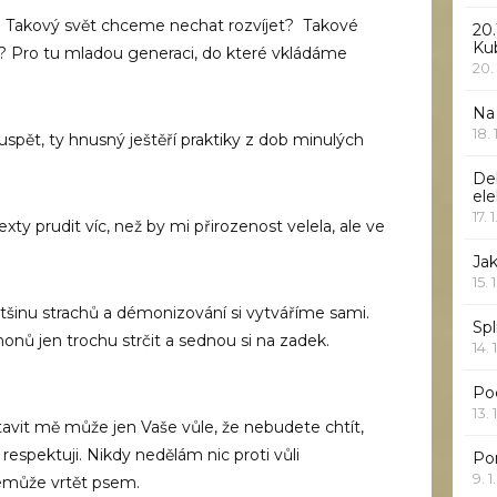
 Takový svět chceme nechat rozvíjet? Takové
20.
Ku
? Pro tu mladou generaci, do které vkládáme
20.
Na
18.
 uspět, ty hnusný ještěří praktiky z dob minulých
De
ele
17. 
ty prudit víc, než by mi přirozenost velela, ale ve
Jak
15. 
tšinu strachů a démonizování si vytváříme sami.
Spl
monů jen trochu strčit a sednou si na zadek.
14. 
Po
13. 
avit mě může jen Vaše vůle, že nebudete chtít,
 respektuji. Nikdy nedělám nic proti vůli
Po
9. 
emůže vrtět psem.