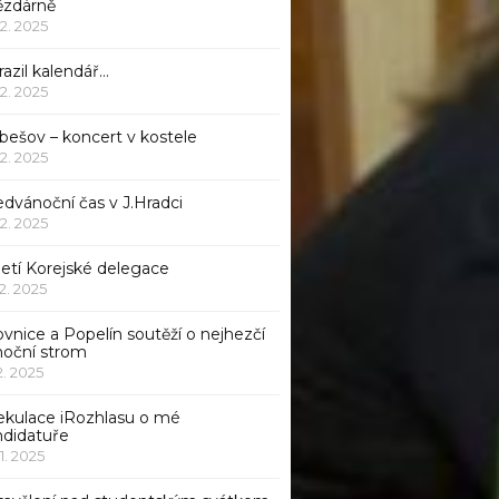
ězdárně
12. 2025
azil kalendář…
12. 2025
bešov – koncert v kostele
12. 2025
dvánoční čas v J.Hradci
12. 2025
jetí Korejské delegace
12. 2025
ovnice a Popelín soutěží o nejhezčí
noční strom
12. 2025
ekulace iRozhlasu o mé
ndidatuře
11. 2025