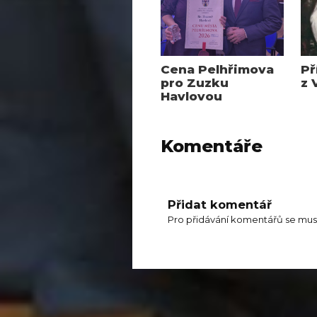
Cena Pelhřimova
Př
pro Zuzku
z 
Havlovou
Komentáře
Přidat komentář
Pro přidávání komentářů se mus