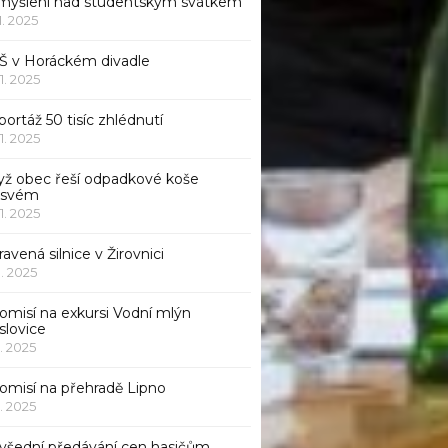
myšlení nad studentským svátkem
11. 2025
Š v Horáckém divadle
11. 2025
ortáž 50 tisíc zhlédnutí
11. 2025
yž obec řeší odpadkové koše
 svém
11. 2025
avená silnice v Žirovnici
1. 2025
omisí na exkursi Vodní mlýn
slovice
1. 2025
komisí na přehradě Lipno
1. 2025
všední předávání cen hasičům