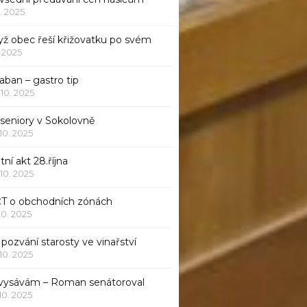
1. 2025
yž obec řeší křižovatku po svém
1. 2025
aban – gastro tip
 10. 2025
 seniory v Sokolovně
 10. 2025
tní akt 28.října
 10. 2025
ČT o obchodních zónách
 10. 2025
pozvání starosty ve vinařství
 10. 2025
 vysávám – Roman senátoroval
 10. 2025