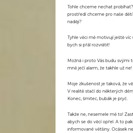
Tohle chceme nechat probíhat?
prostředí chceme pro naše děti
naději?
Tyhle věci mě motivují ještě víc
bych si přál rozvrátit!
Možná i proto Vás budu svými tex
mně ječí alarm, že takhle už ne!
Moje zkušenost je taková, že vě
V realitě stačí do některých dé
Konec, šmitec, bubák je pryč.
Takže ne, nesemele mě to! Zast
abych se do věcí opřel. A to pak
informované většiny. Ocásek n