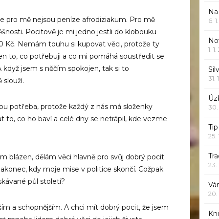
Na
ale pro mě nejsou peníze afrodiziakum. Pro mě
6. 
ěšnosti. Pocitově je mi jedno jestli do klobouku
Nov
0 Kč. Nemám touhu si kupovat věci, protože ty
1. 1
i jen to, co potřebuji a co mi pomáhá soustředit se
 A když jsem s něčím spokojen, tak si to
Sil
31. 
slouží.
Úzk
sou potřeba, protože každý z nás má složenky
30.
at to, co ho baví a celé dny se netrápil, kde vezme
Ti
25.
Tr
 blázen, dělám věci hlavně pro svůj dobrý pocit
23.
 nakonec, kdy moje mise v politice skončí. Cožpak
kávané půl století?
Vá
20.
ším a schopnějším. A chci mít dobrý pocit, že jsem
Kn