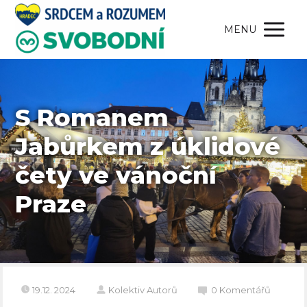
MENU
S Romanem
Jabůrkem z úklidové
čety ve vánoční
Praze
19.12. 2024
Kolektiv Autorů
0 Komentářů