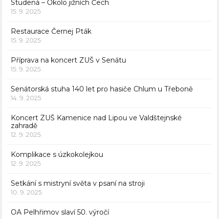
Studená – Okolo jižních Čech
15. 9. 2025
Restaurace Černej Pták
15. 9. 2025
Příprava na koncert ZUŠ v Senátu
15. 9. 2025
Senátorská stuha 140 let pro hasiče Chlum u Třeboně
14. 9. 2025
Koncert ZUŠ Kamenice nad Lipou ve Valdštejnské
zahradě
12. 9. 2025
Komplikace s úzkokolejkou
12. 9. 2025
Setkání s mistryní světa v psaní na stroji
10. 9. 2025
OA Pelhřimov slaví 50. výročí