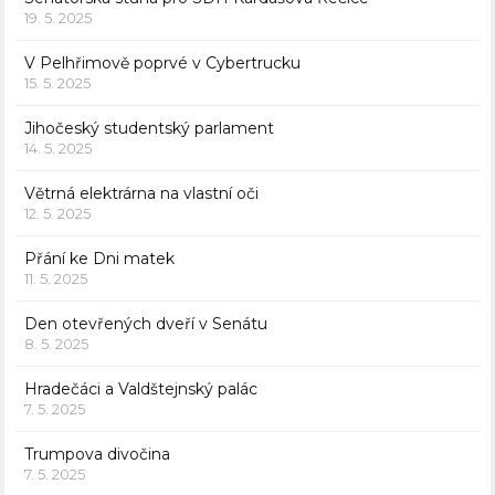
19. 5. 2025
V Pelhřimově poprvé v Cybertrucku
15. 5. 2025
Jihočeský studentský parlament
14. 5. 2025
Větrná elektrárna na vlastní oči
12. 5. 2025
Přání ke Dni matek
11. 5. 2025
Den otevřených dveří v Senátu
8. 5. 2025
Hradečáci a Valdštejnský palác
7. 5. 2025
Trumpova divočina
7. 5. 2025