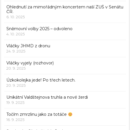
Ohlednutí za mimořádným koncertem naší ZUŠ v Senátu
ČR.
6. 10. 2025
Sněmovní volby 2025 – odvoleno
4. 10. 2025
Vláčky JHMD z dronu
24. 9. 2025
Vláčky vyjely (rozhovor)
20. 9. 2025
Úzkokolejka jede! Po třech letech.
20. 9. 2025
Unikátní Valdštejnova truhla a nové žerdi
19. 9. 2025
Točím zmrzlinu jako za totáče
16. 9. 2025