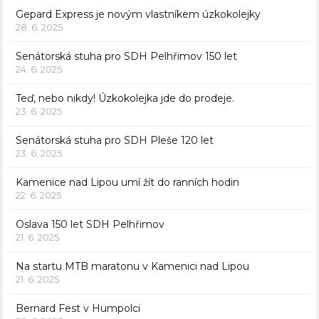
Gepard Express je novým vlastníkem úzkokolejky
28. 6. 2025
Senátorská stuha pro SDH Pelhřimov 150 let
24. 6. 2025
Teď, nebo nikdy! Úzkokolejka jde do prodeje.
23. 6. 2025
Senátorská stuha pro SDH Pleše 120 let
23. 6. 2025
Kamenice nad Lipou umí žít do ranních hodin
22. 6. 2025
Oslava 150 let SDH Pelhřimov
21. 6. 2025
Na startu MTB maratonu v Kamenici nad Lipou
21. 6. 2025
Bernard Fest v Humpolci