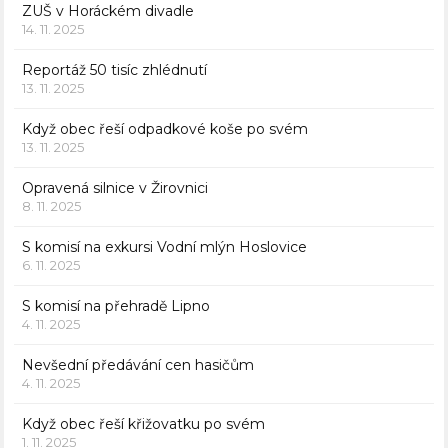
ZUŠ v Horáckém divadle
14. 11. 2025
Reportáž 50 tisíc zhlédnutí
13. 11. 2025
Když obec řeší odpadkové koše po svém
13. 11. 2025
Opravená silnice v Žirovnici
8. 11. 2025
S komisí na exkursi Vodní mlýn Hoslovice
6. 11. 2025
S komisí na přehradě Lipno
4. 11. 2025
Nevšední předávání cen hasičům
4. 11. 2025
Když obec řeší křižovatku po svém
1. 11. 2025