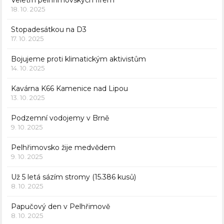
Veletrh pelhřimovských firem
18. 10. 2025
Stopadesátkou na D3
17. 10. 2025
Bojujeme proti klimatickým aktivistům
14. 10. 2025
Kavárna K66 Kamenice nad Lipou
13. 10. 2025
Podzemní vodojemy v Brně
9. 10. 2025
Pelhřimovsko žije medvědem
9. 10. 2025
Už 5 letá sázím stromy (15.386 kusů)
8. 10. 2025
Papučový den v Pelhřimově
8. 10. 2025