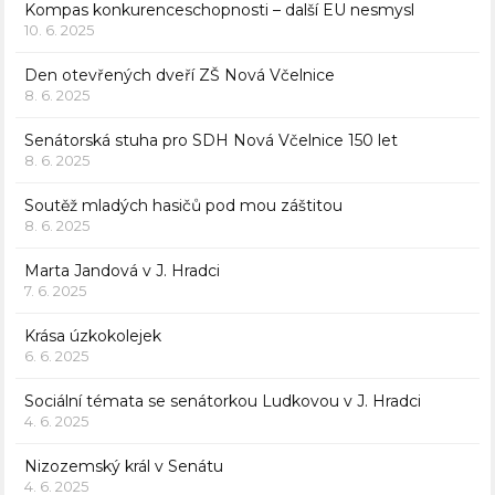
Kompas konkurenceschopnosti – další EU nesmysl
10. 6. 2025
Den otevřených dveří ZŠ Nová Včelnice
8. 6. 2025
Senátorská stuha pro SDH Nová Včelnice 150 let
8. 6. 2025
Soutěž mladých hasičů pod mou záštitou
8. 6. 2025
Marta Jandová v J. Hradci
7. 6. 2025
Krása úzkokolejek
6. 6. 2025
Sociální témata se senátorkou Ludkovou v J. Hradci
4. 6. 2025
Nizozemský král v Senátu
4. 6. 2025