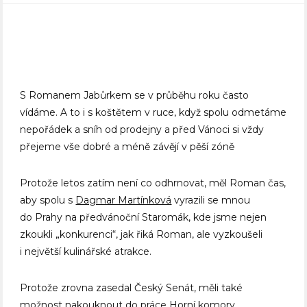
S Romanem Jabůrkem se v průběhu roku často
vídáme. A to i s koštětem v ruce, když spolu odmetáme
nepořádek a sníh od prodejny a před Vánoci si vždy
přejeme vše dobré a méně závějí v pěší zóně
Protože letos zatím není co odhrnovat, měl Roman čas,
aby spolu s
Dagmar Martínková
vyrazili se mnou
do Prahy na předvánoční Staromák, kde jsme nejen
zkoukli „konkurenci“, jak řiká Roman, ale vyzkoušeli
i největší kulinářské atrakce.
Protože zrovna zasedal Český Senát, měli také
možnost nakouknout do práce Horní komory