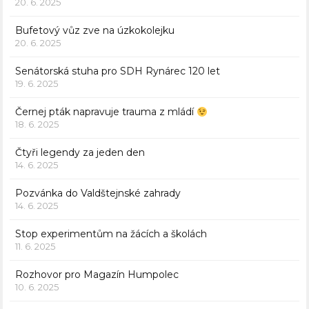
20. 6. 2025
Bufetový vůz zve na úzkokolejku
20. 6. 2025
Senátorská stuha pro SDH Rynárec 120 let
19. 6. 2025
Černej pták napravuje trauma z mládí
18. 6. 2025
Čtyři legendy za jeden den
14. 6. 2025
Pozvánka do Valdštejnské zahrady
14. 6. 2025
Stop experimentům na žácích a školách
11. 6. 2025
Rozhovor pro Magazín Humpolec
10. 6. 2025