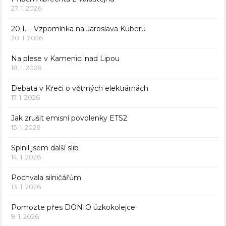
27. 1. 2026
20.1. – Vzpomínka na Jaroslava Kuberu
20. 1. 2026
Na plese v Kamenici nad Lipou
18. 1. 2026
Debata v Křeči o větrných elektrárnách
17. 1. 2026
Jak zrušit emisní povolenky ETS2
15. 1. 2026
Splnil jsem další slib
14. 1. 2026
Pochvala silničářům
13. 1. 2026
Pomozte přes DONIO úzkokolejce
9. 1. 2026