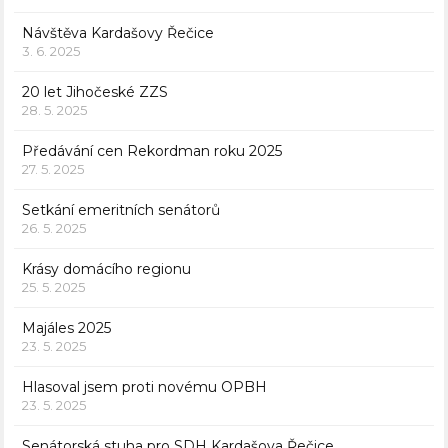
Návštěva Kardašovy Řečice
3. 6. 2025
20 let Jihočeské ZZS
28. 5. 2025
Předávání cen Rekordman roku 2025
27. 5. 2025
Setkání emeritních senátorů
26. 5. 2025
Krásy domácího regionu
25. 5. 2025
Majáles 2025
23. 5. 2025
Hlasoval jsem proti novému OPBH
23. 5. 2025
Senátorská stuha pro SDH Kardašova Řečice