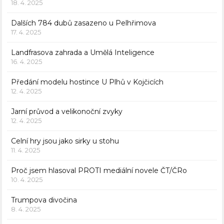
18. 4. 2025
Dalších 784 dubů zasazeno u Pelhřimova
17. 4. 2025
Landfrasova zahrada a Umělá Inteligence
16. 4. 2025
Předání modelu hostince U Plhů v Kojčicích
12. 4. 2025
Jarní průvod a velikonoční zvyky
12. 4. 2025
Celní hry jsou jako sirky u stohu
11. 4. 2025
Proč jsem hlasoval PROTI mediální novele ČT/ČRo
10. 4. 2025
Trumpova divočina
8. 4. 2025