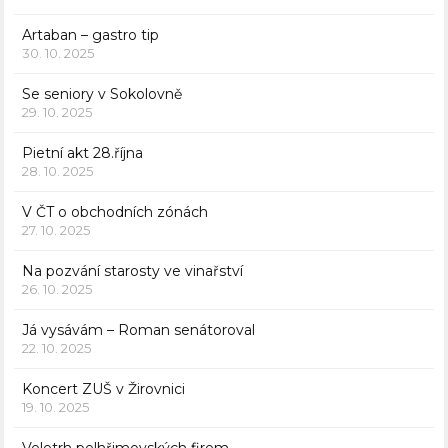
Artaban – gastro tip
30. 10. 2025
Se seniory v Sokolovně
29. 10. 2025
Pietní akt 28.října
28. 10. 2025
V ČT o obchodních zónách
27. 10. 2025
Na pozvání starosty ve vinařství
26. 10. 2025
Já vysávám – Roman senátoroval
22. 10. 2025
Koncert ZUŠ v Žirovnici
19. 10. 2025