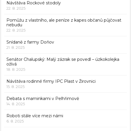
Návštěva Rockové stodoly
22. 8. 2025
Pomůžu z vlastního, ale peníze z kapes občanů půjčovat
nebudu
22. 8. 2025
Snídaně z farmy Doňov
21. 8. 2025
Senátor Chalupský: Malý zázrak se povedl – úzkokolejka
ožívá
18. 8. 2025
Návštěva rodinné firmy IPC Plast v Žirovnici
15. 8. 2025
Debata s maminkami v Pelhřimově
14. 8. 2025
Roboti stále více mezi námi
6. 8. 2025