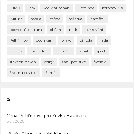
JHMD
jhtv
koaliční jednání
Komínek
koronavirus
kultura
média
město
nežárka
náměstí
obchodní centrum
občan
park
parkování
Pelhřimov
podnikání
právo
příroda
rada
rozhlas
rozhledna
rozpočet
senát
sport
stavební zákon
volby
zastupitelstvo
školství
životní prostředí
žurnál
a
Cena Pelhřimova pro Zuzku Havlovou
31. 1. 2026
Příběh Albrechta z Valdštejnu