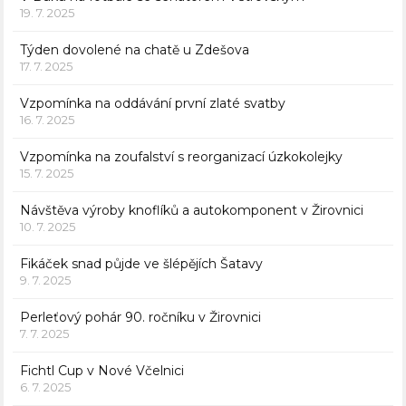
19. 7. 2025
Týden dovolené na chatě u Zdešova
17. 7. 2025
Vzpomínka na oddávání první zlaté svatby
16. 7. 2025
Vzpomínka na zoufalství s reorganizací úzkokolejky
15. 7. 2025
Návštěva výroby knoflíků a autokomponent v Žirovnici
10. 7. 2025
Fikáček snad půjde ve šlépějích Šatavy
9. 7. 2025
Perleťový pohár 90. ročníku v Žirovnici
7. 7. 2025
Fichtl Cup v Nové Včelnici
6. 7. 2025