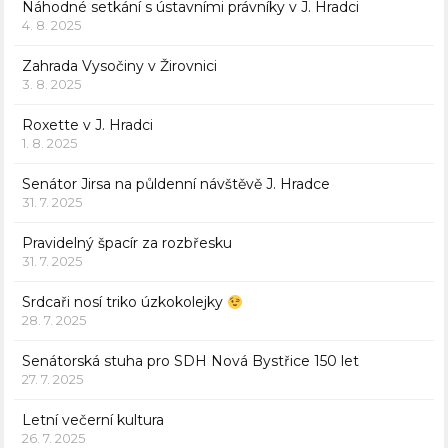
Náhodné setkání s ústavními právníky v J. Hradci
4. 8. 2025
Zahrada Vysočiny v Žirovnici
3. 8. 2025
Roxette v J. Hradci
1. 8. 2025
Senátor Jirsa na půldenní návštěvě J. Hradce
31. 7. 2025
Pravidelný špacír za rozbřesku
31. 7. 2025
Srdcaři nosí triko úzkokolejky
28. 7. 2025
Senátorská stuha pro SDH Nová Bystřice 150 let
27. 7. 2025
Letní večerní kultura
26. 7. 2025