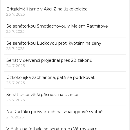
Brigádničili jsme v Akci Z na úzkokolejce
26. 7. 2025
Se senátorkou Smotlachovou v Malém Ratmírově
25. 7. 2025
Se senátorkou Ludkovou proti kvótám na ženy
25. 7. 2025
Senát v červenci projednal přes 20 zákonů
24. 7. 2025
Úzkokolejka zachráněna, patří se poděkovat
23. 7. 2025
Senát chce větší přísnost na cizince
23. 7. 2025
Na Rudláku po 55 letech na smaragdové svatbě
21. 7. 2025
V Buku na fotbale se senátorem Větrovským