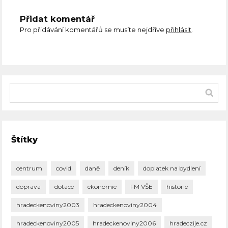
Přidat komentář
Pro přidávání komentářů se musíte nejdříve
přihlásit
.
Štítky
centrum
covid
daně
deník
doplatek na bydlení
doprava
dotace
ekonomie
FM VŠE
historie
hradeckenoviny2003
hradeckenoviny2004
hradeckenoviny2005
hradeckenoviny2006
hradeczije.cz