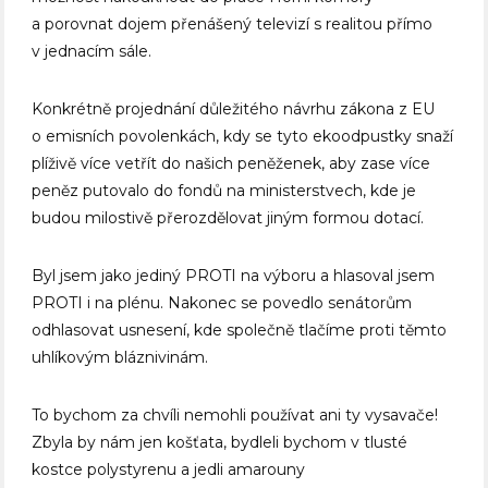
a porovnat dojem přenášený televizí s realitou přímo
v jednacím sále.
Konkrétně projednání důležitého návrhu zákona z EU
o emisních povolenkách, kdy se tyto ekoodpustky snaží
plíživě více vetřít do našich peněženek, aby zase více
peněz putovalo do fondů na ministerstvech, kde je
budou milostivě přerozdělovat jiným formou dotací.
Byl jsem jako jediný PROTI na výboru a hlasoval jsem
PROTI i na plénu. Nakonec se povedlo senátorům
odhlasovat usnesení, kde společně tlačíme proti těmto
uhlíkovým bláznivinám.
To bychom za chvíli nemohli používat ani ty vysavače!
Zbyla by nám jen košťata, bydleli bychom v tlusté
kostce polystyrenu a jedli amarouny