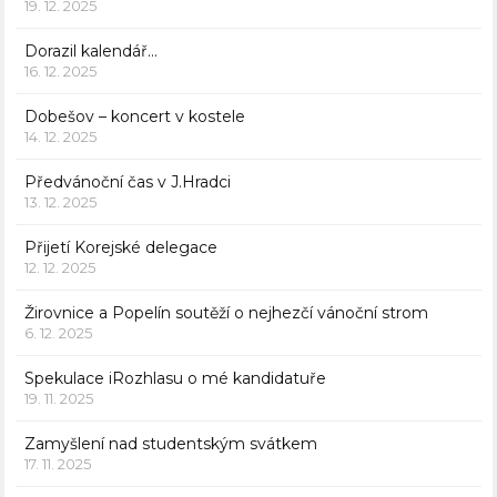
19. 12. 2025
Dorazil kalendář…
16. 12. 2025
Dobešov – koncert v kostele
14. 12. 2025
Předvánoční čas v J.Hradci
13. 12. 2025
Přijetí Korejské delegace
12. 12. 2025
Žirovnice a Popelín soutěží o nejhezčí vánoční strom
6. 12. 2025
Spekulace iRozhlasu o mé kandidatuře
19. 11. 2025
Zamyšlení nad studentským svátkem
17. 11. 2025