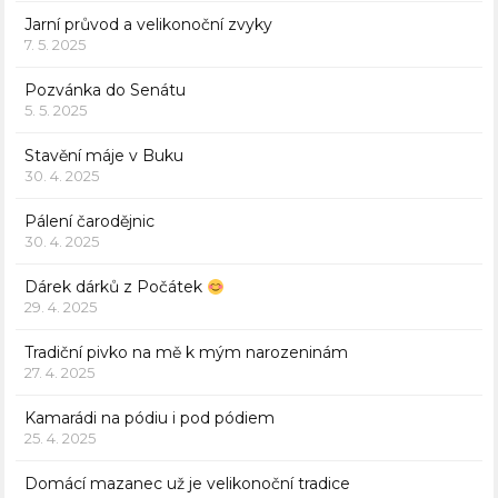
Jarní průvod a velikonoční zvyky
7. 5. 2025
Pozvánka do Senátu
5. 5. 2025
Stavění máje v Buku
30. 4. 2025
Pálení čarodějnic
30. 4. 2025
Dárek dárků z Počátek
29. 4. 2025
Tradiční pivko na mě k mým narozeninám
27. 4. 2025
Kamarádi na pódiu i pod pódiem
25. 4. 2025
Domácí mazanec už je velikonoční tradice