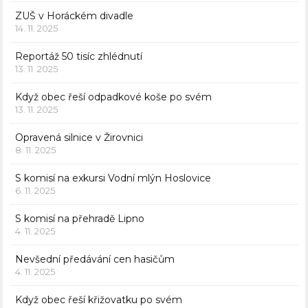
ZUŠ v Horáckém divadle
14. 11. 2025
Reportáž 50 tisíc zhlédnutí
13. 11. 2025
Když obec řeší odpadkové koše po svém
13. 11. 2025
Opravená silnice v Žirovnici
8. 11. 2025
S komisí na exkursi Vodní mlýn Hoslovice
6. 11. 2025
S komisí na přehradě Lipno
4. 11. 2025
Nevšední předávání cen hasičům
4. 11. 2025
Když obec řeší křižovatku po svém