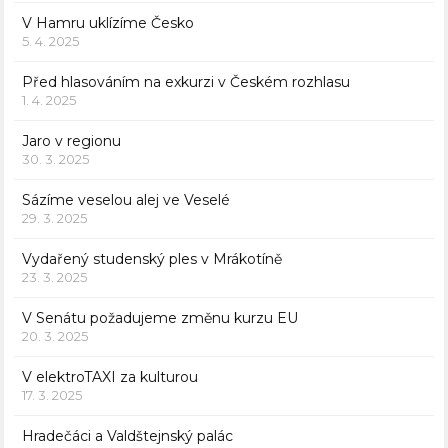
V Hamru uklízíme Česko
5. 4. 2025
Před hlasováním na exkurzi v Českém rozhlasu
1. 4. 2025
Jaro v regionu
30. 3. 2025
Sázíme veselou alej ve Veselé
29. 3. 2025
Vydařený studenský ples v Mrákotíně
23. 3. 2025
V Senátu požadujeme změnu kurzu EU
20. 3. 2025
V elektroTAXI za kulturou
17. 3. 2025
Hradečáci a Valdštejnský palác