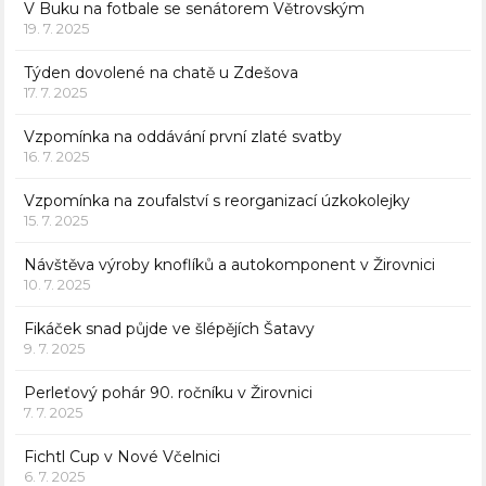
V Buku na fotbale se senátorem Větrovským
19. 7. 2025
Týden dovolené na chatě u Zdešova
17. 7. 2025
Vzpomínka na oddávání první zlaté svatby
16. 7. 2025
Vzpomínka na zoufalství s reorganizací úzkokolejky
15. 7. 2025
Návštěva výroby knoflíků a autokomponent v Žirovnici
10. 7. 2025
Fikáček snad půjde ve šlépějích Šatavy
9. 7. 2025
Perleťový pohár 90. ročníku v Žirovnici
7. 7. 2025
Fichtl Cup v Nové Včelnici
6. 7. 2025