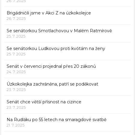
26. 7. 2025
Brigádničili jsme v Akci Z na úzkokolejce
26. 7. 2025
Se senátorkou Smotlachovou v Malém Ratmírově
25. 7. 2025
Se senátorkou Ludkovou proti kvótám na ženy
25. 7. 2025
Senát v červenci projednal přes 20 zákonů
24. 7. 2025
Úzkokolejka zachráněna, patří se poděkovat
23. 7. 2025
Senát chce větší přísnost na cizince
23. 7. 2025
Na Rudláku po 55 letech na smaragdové svatbě
21. 7. 2025