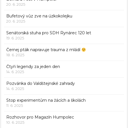
20. 6. 2025
Bufetový vůz zve na úzkokolejku
20. 6. 2025
Senátorská stuha pro SDH Rynárec 120 let
19. 6. 2025
Černej pták napravuje trauma z mládí
18. 6. 2025
Čtyři legendy za jeden den
14. 6. 2025
Pozvánka do Valdštejnské zahrady
14. 6. 2025
Stop experimentům na žácích a školách
11. 6. 2025
Rozhovor pro Magazín Humpolec
10. 6. 2025