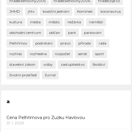
hradeckenoviny2005
hradeckenoviny2006
hradeczije.cz
JHMD
jhtv
koaliční jednání
Komínek
koronavirus
kultura
média
město
nežárka
náměstí
obchodní centrum
občan
park
parkování
Pelhřimov
podnikání
právo
příroda
rada
rozhlas
rozhledna
rozpočet
senát
sport
stavební zákon
volby
zastupitelstvo
školství
životní prostředí
žurnál
a
Cena Pelhřimova pro Zuzku Havlovou
31. 1. 2026