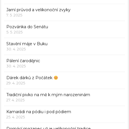
Jarní průvod a velikonoční zvyky
7. 5. 2025
Pozvánka do Senátu
5. 5. 2025
Stavění máje v Buku
30. 4. 2025
Pálení čarodějnic
30. 4. 2025
Dárek dárků z Počátek
29. 4. 2025
Tradiční pivko na mě k mým narozeninám
27. 4. 2025
Kamarádi na pódiu i pod pódiem
25. 4. 2025
Domácí mazanec už je velikonoční tradice