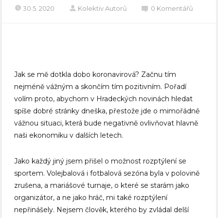
30.5. 2020
Kolektiv Autorů
0 Komentářů
Jak se mě dotkla dobo koronavirová? Začnu tím
nejméně vážným a skončím tím pozitivním. Pořadí
volím proto, abychom v Hradeckých novinách hledat
spíše dobré stránky dneška, přestože jde o mimořádně
vážnou situaci, která bude negativně ovlivňovat hlavně
naši ekonomiku v dalších letech.
Jako každý jiný jsem přišel o možnost rozptýlení se
sportem. Volejbalová i fotbalová sezóna byla v polovině
zrušena, a mariášové turnaje, o které se starám jako
organizátor, a ne jako hráč, mi také rozptýlení
nepřinášely. Nejsem člověk, kterého by zvládal delší