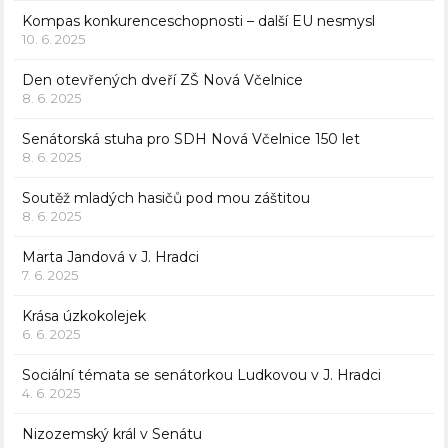
Kompas konkurenceschopnosti – další EU nesmysl
10. 6. 2025
Den otevřených dveří ZŠ Nová Včelnice
8. 6. 2025
Senátorská stuha pro SDH Nová Včelnice 150 let
8. 6. 2025
Soutěž mladých hasičů pod mou záštitou
8. 6. 2025
Marta Jandová v J. Hradci
7. 6. 2025
Krása úzkokolejek
6. 6. 2025
Sociální témata se senátorkou Ludkovou v J. Hradci
4. 6. 2025
Nizozemský král v Senátu