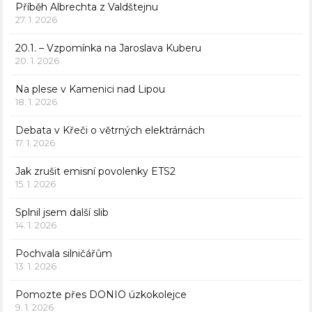
Příběh Albrechta z Valdštejnu
27. 1. 2026
20.1. – Vzpomínka na Jaroslava Kuberu
20. 1. 2026
Na plese v Kamenici nad Lipou
18. 1. 2026
Debata v Křeči o větrných elektrárnách
17. 1. 2026
Jak zrušit emisní povolenky ETS2
15. 1. 2026
Splnil jsem další slib
14. 1. 2026
Pochvala silničářům
13. 1. 2026
Pomozte přes DONIO úzkokolejce
9. 1. 2026