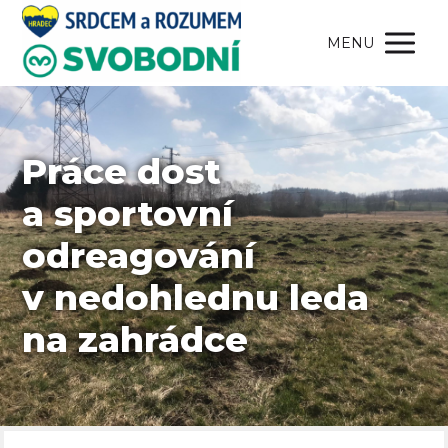
MENU
Práce dost
a sportovní
odreagování
v nedohlednu leda
na zahrádce