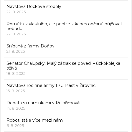
Návštěva Rockové stodoly
22. 8. 2025
Pomůžu z vlastního, ale peníze z kapes občanů půjčovat
nebudu
22. 8. 2025
Snídaně z farmy Doňov
21. 8. 2025
Senátor Chalupský: Malý zázrak se povedl – úzkokolejka
ožívá
18. 8. 2025
Návštěva rodinné firmy IPC Plast v Žirovnici
15. 8. 2025
Debata s maminkami v Pelhřimově
14. 8. 2025
Roboti stále více mezi námi
6. 8. 2025