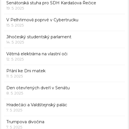
Senátorská stuha pro SDH Kardašova Řečice
19. 5. 2025
V Pelhřimově poprvé v Cybertrucku
15. 5. 2025
Jihočeský studentský parlament
14. 5. 2025
Větrná elektrárna na vlastní oči
12. 5. 2025
Přání ke Dni matek
11. 5. 2025
Den otevřených dveří v Senátu
8. 5. 2025
Hradečáci a Valdštejnský palác
7. 5. 2025
Trumpova divočina
7. 5. 2025