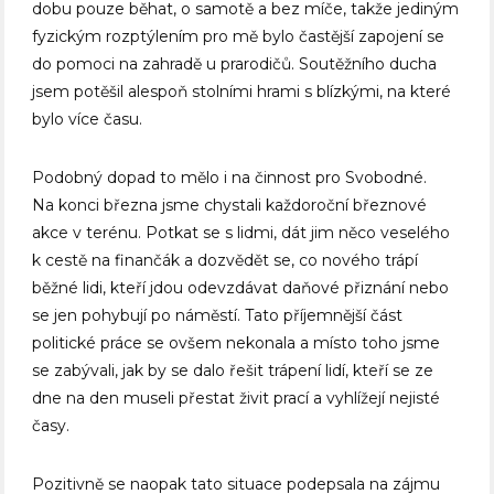
dobu pouze běhat, o samotě a bez míče, takže jediným
fyzickým rozptýlením pro mě bylo častější zapojení se
do pomoci na zahradě u prarodičů. Soutěžního ducha
jsem potěšil alespoň stolními hrami s blízkými, na které
bylo více času.
Podobný dopad to mělo i na činnost pro Svobodné.
Na konci března jsme chystali každoroční březnové
akce v terénu. Potkat se s lidmi, dát jim něco veselého
k cestě na finančák a dozvědět se, co nového trápí
běžné lidi, kteří jdou odevzdávat daňové přiznání nebo
se jen pohybují po náměstí. Tato příjemnější část
politické práce se ovšem nekonala a místo toho jsme
se zabývali, jak by se dalo řešit trápení lidí, kteří se ze
dne na den museli přestat živit prací a vyhlížejí nejisté
časy.
Pozitivně se naopak tato situace podepsala na zájmu