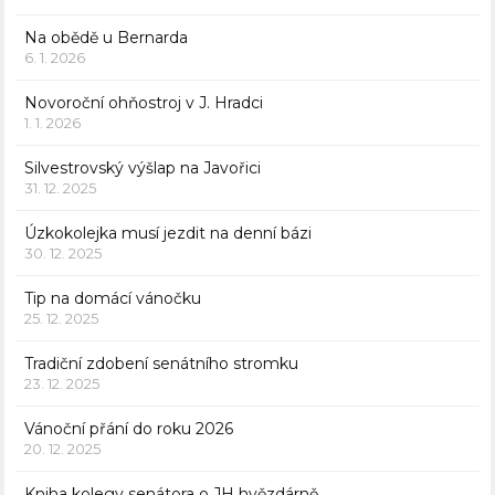
Na obědě u Bernarda
6. 1. 2026
Novoroční ohňostroj v J. Hradci
1. 1. 2026
Silvestrovský výšlap na Javořici
31. 12. 2025
Úzkokolejka musí jezdit na denní bázi
30. 12. 2025
Tip na domácí vánočku
25. 12. 2025
Tradiční zdobení senátního stromku
23. 12. 2025
Vánoční přání do roku 2026
20. 12. 2025
Kniha kolegy senátora o JH hvězdárně