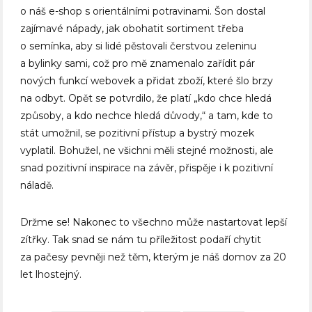
o náš e-shop s orientálními potravinami. Šon dostal
zajímavé nápady, jak obohatit sortiment třeba
o semínka, aby si lidé pěstovali čerstvou zeleninu
a bylinky sami, což pro mě znamenalo zařídit pár
nových funkcí webovek a přidat zboží, které šlo brzy
na odbyt. Opět se potvrdilo, že platí „kdo chce hledá
způsoby, a kdo nechce hledá důvody,“ a tam, kde to
stát umožnil, se pozitivní přístup a bystrý mozek
vyplatil. Bohužel, ne všichni měli stejné možnosti, ale
snad pozitivní inspirace na závěr, přispěje i k pozitivní
náladě.
Držme se! Nakonec to všechno může nastartovat lepší
zítřky. Tak snad se nám tu příležitost podaří chytit
za pačesy pevněji než těm, kterým je náš domov za 20
let lhostejný.