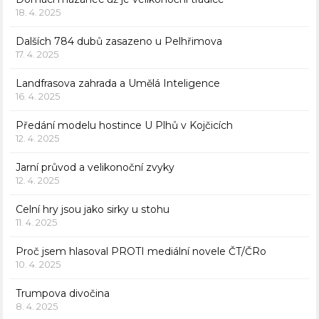
18. 4. 2025
Dalších 784 dubů zasazeno u Pelhřimova
17. 4. 2025
Landfrasova zahrada a Umělá Inteligence
16. 4. 2025
Předání modelu hostince U Plhů v Kojčicích
12. 4. 2025
Jarní průvod a velikonoční zvyky
12. 4. 2025
Celní hry jsou jako sirky u stohu
11. 4. 2025
Proč jsem hlasoval PROTI mediální novele ČT/ČRo
10. 4. 2025
Trumpova divočina
8. 4. 2025