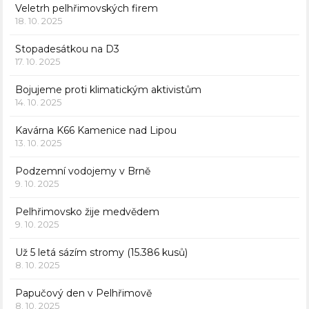
Veletrh pelhřimovských firem
18. 10. 2025
Stopadesátkou na D3
17. 10. 2025
Bojujeme proti klimatickým aktivistům
14. 10. 2025
Kavárna K66 Kamenice nad Lipou
13. 10. 2025
Podzemní vodojemy v Brně
9. 10. 2025
Pelhřimovsko žije medvědem
9. 10. 2025
Už 5 letá sázím stromy (15.386 kusů)
8. 10. 2025
Papučový den v Pelhřimově
8. 10. 2025