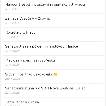
Náhodné setkání s ústavními právníky v J. Hradci
4. 8. 2025
Zahrada Vysočiny v Žirovnici
3. 8. 2025
Roxette v J. Hradci
1. 8. 2025
Senátor Jirsa na půldenní návštěvě J. Hradce
31. 7. 2025
Pravidelný špacír za rozbřesku
31. 7. 2025
Srdcaři nosí triko úzkokolejky
28. 7. 2025
Senátorská stuha pro SDH Nová Bystřice 150 let
27. 7. 2025
Letní večerní kultura