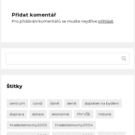
Přidat komentář
Pro přidávání komentářů se musíte nejdříve
přihlásit
.
Štítky
centrum
covid
daně
deník
doplatek na bydlení
doprava
dotace
ekonomie
FM VŠE
historie
hradeckenoviny2003
hradeckenoviny2004