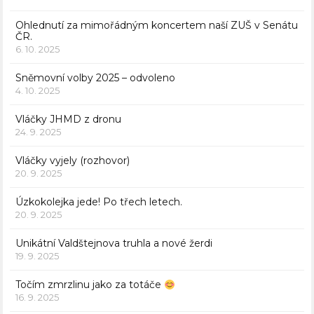
Ohlednutí za mimořádným koncertem naší ZUŠ v Senátu
ČR.
6. 10. 2025
Sněmovní volby 2025 – odvoleno
4. 10. 2025
Vláčky JHMD z dronu
24. 9. 2025
Vláčky vyjely (rozhovor)
20. 9. 2025
Úzkokolejka jede! Po třech letech.
20. 9. 2025
Unikátní Valdštejnova truhla a nové žerdi
19. 9. 2025
Točím zmrzlinu jako za totáče
16. 9. 2025