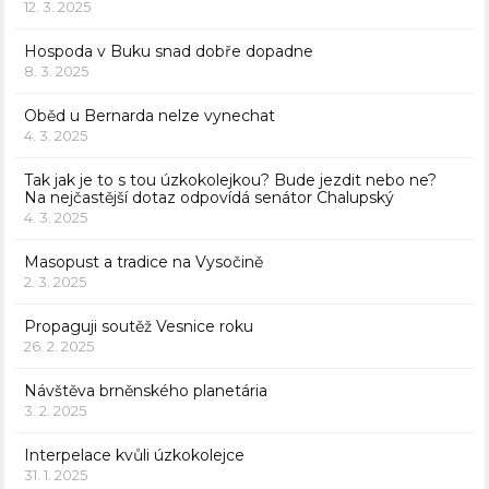
12. 3. 2025
Hospoda v Buku snad dobře dopadne
8. 3. 2025
Oběd u Bernarda nelze vynechat
4. 3. 2025
Tak jak je to s tou úzkokolejkou? Bude jezdit nebo ne?
Na nejčastější dotaz odpovídá senátor Chalupský
4. 3. 2025
Masopust a tradice na Vysočině
2. 3. 2025
Propaguji soutěž Vesnice roku
26. 2. 2025
Návštěva brněnského planetária
3. 2. 2025
Interpelace kvůli úzkokolejce
31. 1. 2025