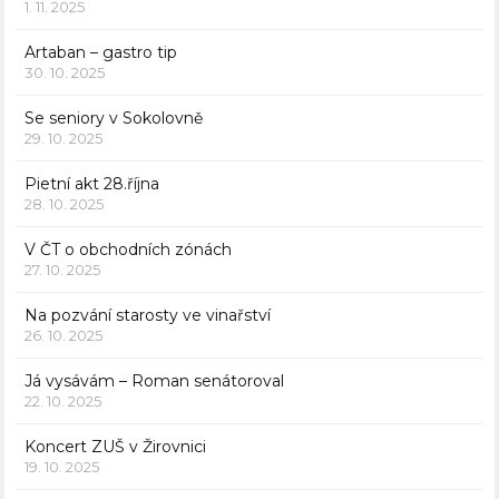
1. 11. 2025
Artaban – gastro tip
30. 10. 2025
Se seniory v Sokolovně
29. 10. 2025
Pietní akt 28.října
28. 10. 2025
V ČT o obchodních zónách
27. 10. 2025
Na pozvání starosty ve vinařství
26. 10. 2025
Já vysávám – Roman senátoroval
22. 10. 2025
Koncert ZUŠ v Žirovnici
19. 10. 2025