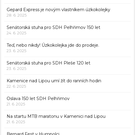
Gepard Express je novým vlastníkem úzkokolejky
28. 6. 2025
Senátorská stuha pro SDH Pelhřimov 150 let
24. 6. 2025
Teď, nebo nikdy! Úzkokolejka jde do prodeje.
23. 6. 2025
Senátorská stuha pro SDH Pleše 120 let
23. 6. 2025
Kamenice nad Lipou umí žít do ranních hodin
22. 6. 2025
Oslava 150 let SDH Pelhřimov
21. 6. 2025
Na startu MTB maratonu v Kamenici nad Lipou
21. 6. 2025
Bernard Fest v Humpolci