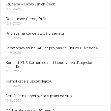
Studená – Okolo jižních Čech
15. 9. 2025
Restaurace Černej Pták
15. 9. 2025
Příprava na koncert ZUŠ v Senátu
15. 9. 2025
Senátorská stuha 140 let pro hasiče Chlum u Třeboně
14. 9. 2025
Koncert ZUŠ Kamenice nad Lipou ve Valdštejnské
zahradě
12. 9. 2025
Komplikace s úzkokolejkou
12. 9. 2025
Setkání s mistryní světa v psaní na stroji
10. 9. 2025
OA Pelhřimov slaví 50. výročí