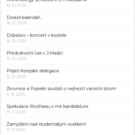
19. 12. 2025
Dorazil kalendář…
16. 12. 2025
Dobešov – koncert v kostele
14. 12. 2025
Předvánoční čas v J.Hradci
13. 12. 2025
Přijetí Korejské delegace
12. 12. 2025
Žirovnice a Popelín soutěží o nejhezčí vánoční strom
6. 12. 2025
Spekulace iRozhlasu o mé kandidatuře
19. 11. 2025
Zamyšlení nad studentským svátkem
17. 11. 2025