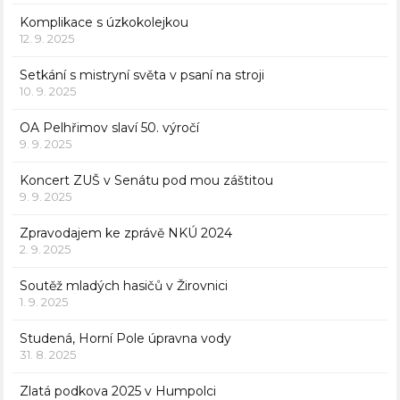
Komplikace s úzkokolejkou
12. 9. 2025
Setkání s mistryní světa v psaní na stroji
10. 9. 2025
OA Pelhřimov slaví 50. výročí
9. 9. 2025
Koncert ZUŠ v Senátu pod mou záštitou
9. 9. 2025
Zpravodajem ke zprávě NKÚ 2024
2. 9. 2025
Soutěž mladých hasičů v Žirovnici
1. 9. 2025
Studená, Horní Pole úpravna vody
31. 8. 2025
Zlatá podkova 2025 v Humpolci