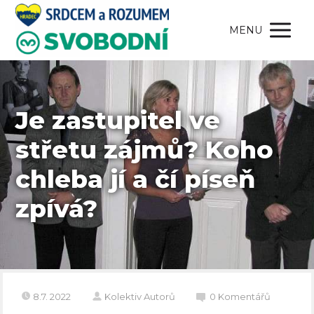
MENU
Je zastupitel ve
střetu zájmů? Koho
chleba jí a čí píseň
zpívá?
8.7. 2022
Kolektiv Autorů
0 Komentářů