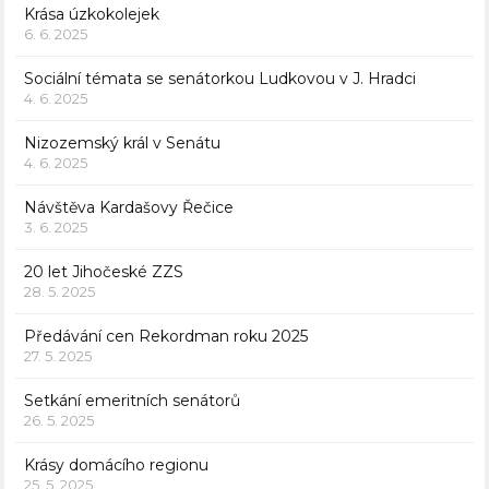
Krása úzkokolejek
6. 6. 2025
Sociální témata se senátorkou Ludkovou v J. Hradci
4. 6. 2025
Nizozemský král v Senátu
4. 6. 2025
Návštěva Kardašovy Řečice
3. 6. 2025
20 let Jihočeské ZZS
28. 5. 2025
Předávání cen Rekordman roku 2025
27. 5. 2025
Setkání emeritních senátorů
26. 5. 2025
Krásy domácího regionu
25. 5. 2025