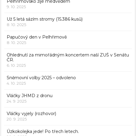
Pelhřimovsko žije medvědem
9. 10. 2025
Už 5 letá sázím stromy (15.386 kusů)
8. 10. 2025
Papučový den v Pelhřimově
8. 10. 2025
Ohlednutí za mimořádným koncertem naší ZUŠ v Senátu
ČR.
6. 10. 2025
Sněmovní volby 2025 – odvoleno
4. 10. 2025
Vláčky JHMD z dronu
24. 9. 2025
Vláčky vyjely (rozhovor)
20. 9. 2025
Úzkokolejka jede! Po třech letech.