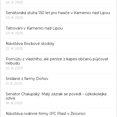
24. 8. 2025
Senátorská stuha 150 let pro hasiče v Kamenici nad Lipou
23. 8. 2025
Tatrování v Kamenici nad Lipou
23. 8. 2025
Návštěva Rockové stodoly
22. 8. 2025
Pomůžu z vlastního, ale peníze z kapes občanů půjčovat
nebudu
22. 8. 2025
Snídaně z farmy Doňov
21. 8. 2025
Senátor Chalupský: Malý zázrak se povedl – úzkokolejka
ožívá
18. 8. 2025
Návštěva rodinné firmy IPC Plast v Žirovnici