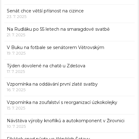
Senát chce větší přísnost na cizince
23. 7. 2025
Na Rudláku po 55 letech na smaragdové svatbě
21. 7. 2025
V Buku na fotbale se senátorem Větrovským
19. 7. 2025
Týden dovolené na chatě u Zdešova
17. 7. 2025
Vzpomínka na oddávání první zlaté svatby
16. 7. 2025
Vzpomínka na zoufalství s reorganizací úzkokolejky
15. 7. 2025
Návštěva výroby knoflíků a autokomponent v Žirovnici
10. 7. 2025
Fikáček snad půjde ve šlépějích Šatavy