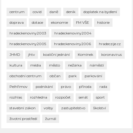
centrum
covid
daně
deník
doplatek na bydlení
doprava
dotace
ekonomie
FM VŠE
historie
hradeckenoviny2003
hradeckenoviny2004
hradeckenoviny2005
hradeckenoviny2006
hradeczije.cz
JHMD
jhtv
koaliční jednání
Komínek
koronavirus
kultura
média
město
nežárka
náměstí
obchodní centrum
občan
park
parkování
Pelhřimov
podnikání
právo
příroda
rada
rozhlas
rozhledna
rozpočet
senát
sport
stavební zákon
volby
zastupitelstvo
školství
životní prostředí
žurnál