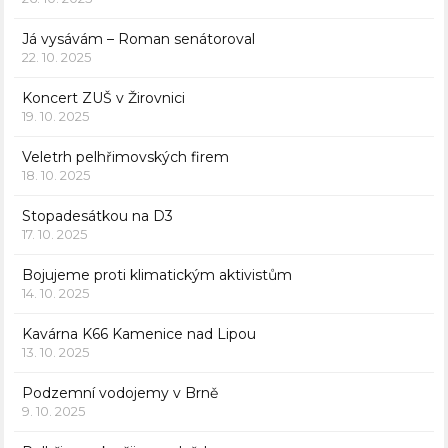
Já vysávám – Roman senátoroval
22. 10. 2025
Koncert ZUŠ v Žirovnici
19. 10. 2025
Veletrh pelhřimovských firem
18. 10. 2025
Stopadesátkou na D3
17. 10. 2025
Bojujeme proti klimatickým aktivistům
14. 10. 2025
Kavárna K66 Kamenice nad Lipou
13. 10. 2025
Podzemní vodojemy v Brně
9. 10. 2025