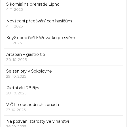
S komisí na přehradě Lipno
4. 11. 2025
Nevšední předávání cen hasičům
4. 11. 2025
Když obec řeší křižovatku po svém
1. 11. 2025
Artaban – gastro tip
30. 10. 2025
Se seniory v Sokolovně
29. 10. 2025
Pietní akt 28.října
28. 10. 2025
V ČT o obchodních zónách
27. 10. 2025
Na pozvání starosty ve vinařství
26. 10. 2025