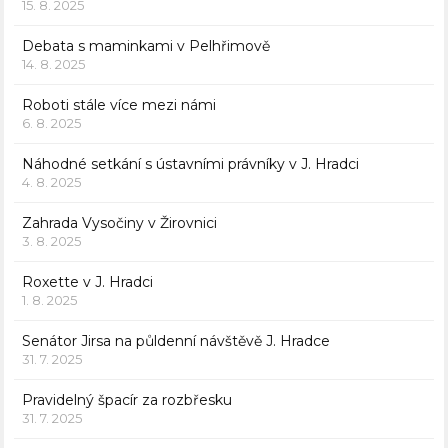
15. 8. 2025
Debata s maminkami v Pelhřimově
14. 8. 2025
Roboti stále více mezi námi
6. 8. 2025
Náhodné setkání s ústavními právníky v J. Hradci
4. 8. 2025
Zahrada Vysočiny v Žirovnici
3. 8. 2025
Roxette v J. Hradci
1. 8. 2025
Senátor Jirsa na půldenní návštěvě J. Hradce
31. 7. 2025
Pravidelný špacír za rozbřesku
31. 7. 2025