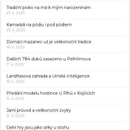
Tradiční pivko na mě k mým narozeninám
27. 4. 2025
Kamarádi na pódiu i pod pódiem
25. 4. 2025
Domácí mazanec už je velikonoční tradice
18. 4. 2025
Dalších 784 dubů zasazeno u Pelhřimova
17. 4. 2025
Landfrasova zahrada a Umělá Inteligence
16. 4. 2025
Předání modelu hostince U Plhů v Kojčicích
12. 4. 2025
Jarní průvod a velikonoční zvyky
12. 4. 2025
Celní hry jsou jako sirky u stohu