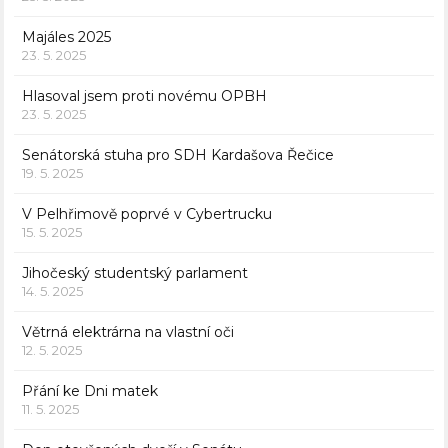
Majáles 2025
23. 5. 2025
Hlasoval jsem proti novému OPBH
23. 5. 2025
Senátorská stuha pro SDH Kardašova Řečice
19. 5. 2025
V Pelhřimově poprvé v Cybertrucku
15. 5. 2025
Jihočeský studentský parlament
14. 5. 2025
Větrná elektrárna na vlastní oči
12. 5. 2025
Přání ke Dni matek
11. 5. 2025