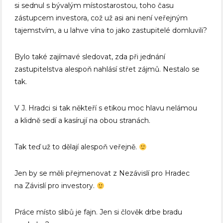
si sednul s bývalým místostarostou, toho času
zástupcem investora, což už asi ani není veřejným
tajemstvím, a u lahve vína to jako zastupitelé domluvili?
Bylo také zajímavé sledovat, zda při jednání
zastupitelstva alespoň nahlásí střet zájmů. Nestalo se
tak.
V J. Hradci si tak někteří s etikou moc hlavu nelámou
a klidně sedí a kasírují na obou stranách.
Tak teď už to dělají alespoň veřejně.
Jen by se měli přejmenovat z Nezávislí pro Hradec
na Závislí pro investory.
Práce místo slibů je fajn. Jen si člověk drbe bradu