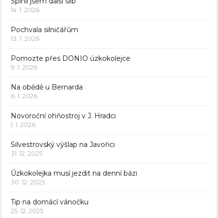
Splnil jsem další slib
14. 1. 2026
Pochvala silničářům
13. 1. 2026
Pomozte přes DONIO úzkokolejce
9. 1. 2026
Na obědě u Bernarda
6. 1. 2026
Novoroční ohňostroj v J. Hradci
1. 1. 2026
Silvestrovský výšlap na Javořici
31. 12. 2025
Úzkokolejka musí jezdit na denní bázi
30. 12. 2025
Tip na domácí vánočku
25. 12. 2025