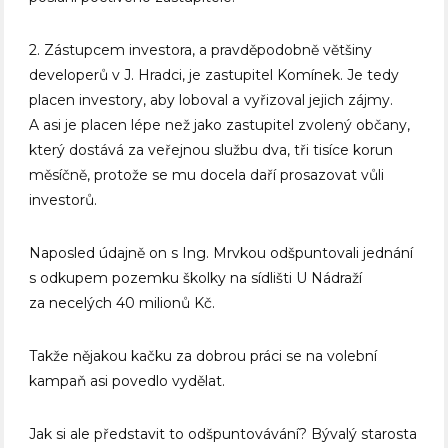
2. Zástupcem investora, a pravděpodobně většiny
developerů v J. Hradci, je zastupitel Komínek. Je tedy
placen investory, aby loboval a vyřizoval jejich zájmy.
A asi je placen lépe než jako zastupitel zvolený občany,
který dostává za veřejnou službu dva, tři tisíce korun
měsíčně, protože se mu docela daří prosazovat vůli
investorů.
Naposled údajně on s Ing. Mrvkou odšpuntovali jednání
s odkupem pozemku školky na sídlišti U Nádraží
za necelých 40 milionů Kč.
Takže nějakou kačku za dobrou práci se na volební
kampaň asi povedlo vydělat.
Jak si ale představit to odšpuntovávání? Bývalý starosta