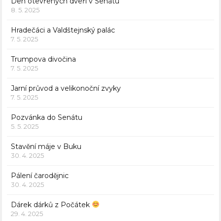
Den otevřených dveří v Senátu
8. 5. 2025
Hradečáci a Valdštejnský palác
7. 5. 2025
Trumpova divočina
7. 5. 2025
Jarní průvod a velikonoční zvyky
7. 5. 2025
Pozvánka do Senátu
5. 5. 2025
Stavění máje v Buku
30. 4. 2025
Pálení čarodějnic
30. 4. 2025
Dárek dárků z Počátek
29. 4. 2025