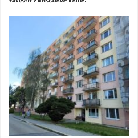
zavěštit z křišťálové koule.