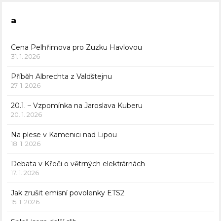
a
Cena Pelhřimova pro Zuzku Havlovou
31. 1. 2026
Příběh Albrechta z Valdštejnu
27. 1. 2026
20.1. – Vzpomínka na Jaroslava Kuberu
20. 1. 2026
Na plese v Kamenici nad Lipou
18. 1. 2026
Debata v Křeči o větrných elektrárnách
17. 1. 2026
Jak zrušit emisní povolenky ETS2
15. 1. 2026