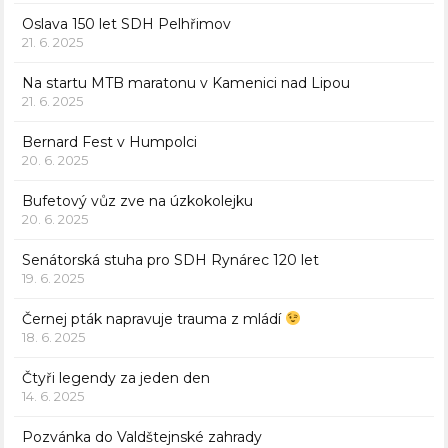
Oslava 150 let SDH Pelhřimov
21. 6. 2025
Na startu MTB maratonu v Kamenici nad Lipou
21. 6. 2025
Bernard Fest v Humpolci
20. 6. 2025
Bufetový vůz zve na úzkokolejku
20. 6. 2025
Senátorská stuha pro SDH Rynárec 120 let
19. 6. 2025
Černej pták napravuje trauma z mládí
18. 6. 2025
Čtyři legendy za jeden den
14. 6. 2025
Pozvánka do Valdštejnské zahrady