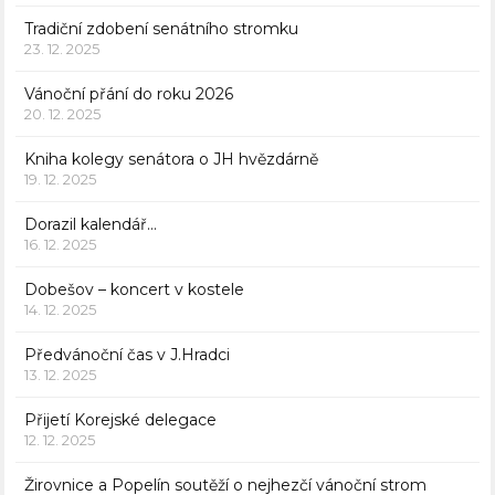
Tradiční zdobení senátního stromku
23. 12. 2025
Vánoční přání do roku 2026
20. 12. 2025
Kniha kolegy senátora o JH hvězdárně
19. 12. 2025
Dorazil kalendář…
16. 12. 2025
Dobešov – koncert v kostele
14. 12. 2025
Předvánoční čas v J.Hradci
13. 12. 2025
Přijetí Korejské delegace
12. 12. 2025
Žirovnice a Popelín soutěží o nejhezčí vánoční strom