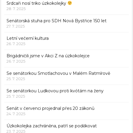
Srdcaři nosí triko úzkokolejky
28. 7. 2025
Senátorská stuha pro SDH Nová Bystřice 150 let
27. 7. 2025
Letní večerní kultura
26. 7. 2025
Brigádničili jsme v Akci Z na úzkokolejce
26. 7. 2025
Se senátorkou Smotlachovou v Malém Ratmírově
25. 7. 2025
Se senátorkou Ludkovou proti kvótám na ženy
25. 7. 2025
Senát v červenci projednal přes 20 zákonů
24. 7. 2025
Úzkokolejka zachráněna, patří se poděkovat
23. 7. 2025