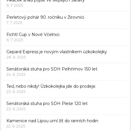
9. 7. 2025
Perleťový pohár 90. ročníku v Žirovnici
7. 7. 2025
Fichtl Cup v Nové Včelnici
6. 7. 2025
Gepard Express je novým vlastníkem úzkokolejky
28. 6. 2025
Senátorská stuha pro SDH Pelhřimov 150 let
24. 6. 2025
Teď, nebo nikdy! Úzkokolejka jde do prodeje.
23. 6. 2025
Senátorská stuha pro SDH Pleše 120 let
23. 6. 2025
Kamenice nad Lipou umí žít do ranních hodin
22. 6. 2025