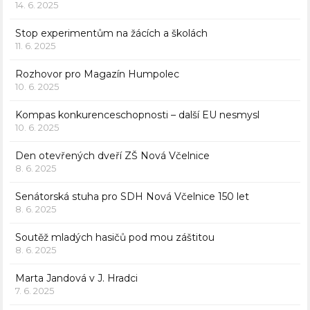
14. 6. 2025
Stop experimentům na žácích a školách
11. 6. 2025
Rozhovor pro Magazín Humpolec
10. 6. 2025
Kompas konkurenceschopnosti – další EU nesmysl
10. 6. 2025
Den otevřených dveří ZŠ Nová Včelnice
8. 6. 2025
Senátorská stuha pro SDH Nová Včelnice 150 let
8. 6. 2025
Soutěž mladých hasičů pod mou záštitou
8. 6. 2025
Marta Jandová v J. Hradci
7. 6. 2025