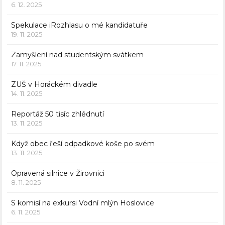
6. 12. 2025
Spekulace iRozhlasu o mé kandidatuře
19. 11. 2025
Zamyšlení nad studentským svátkem
17. 11. 2025
ZUŠ v Horáckém divadle
14. 11. 2025
Reportáž 50 tisíc zhlédnutí
13. 11. 2025
Když obec řeší odpadkové koše po svém
13. 11. 2025
Opravená silnice v Žirovnici
8. 11. 2025
S komisí na exkursi Vodní mlýn Hoslovice
6. 11. 2025