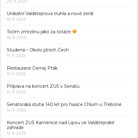
20. 9. 2025
Unikátní Valdštejnova truhla a nové žerdi
19. 9. 2025
Točím zmrzlinu jako za totáče
16. 9. 2025
Studená – Okolo jižních Čech
15. 9. 2025
Restaurace Černej Pták
15. 9. 2025
Příprava na koncert ZUŠ v Senátu
15. 9. 2025
Senátorská stuha 140 let pro hasiče Chlum u Třeboně
14. 9. 2025
Koncert ZUŠ Kamenice nad Lipou ve Valdštejnské
zahradě
12. 9. 2025