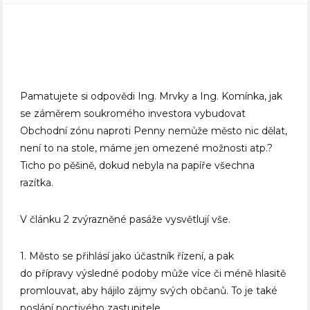
Pamatujete si odpovědi Ing. Mrvky a Ing. Komínka, jak
se záměrem soukromého investora vybudovat
Obchodní zónu naproti Penny nemůže město nic dělat,
není to na stole, máme jen omezené možnosti atp.?
Ticho po pěšině, dokud nebyla na papíře všechna
razítka.
V článku 2 zvýrazněné pasáže vysvětlují vše.
1. Město se přihlásí jako účastník řízení, a pak
do přípravy výsledné podoby může více či méně hlasitě
promlouvat, aby hájilo zájmy svých občanů. To je také
poslání poctivého zastupitele.