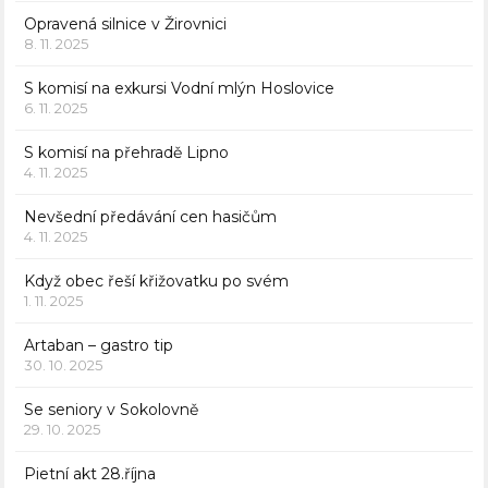
Opravená silnice v Žirovnici
8. 11. 2025
S komisí na exkursi Vodní mlýn Hoslovice
6. 11. 2025
S komisí na přehradě Lipno
4. 11. 2025
Nevšední předávání cen hasičům
4. 11. 2025
Když obec řeší křižovatku po svém
1. 11. 2025
Artaban – gastro tip
30. 10. 2025
Se seniory v Sokolovně
29. 10. 2025
Pietní akt 28.října