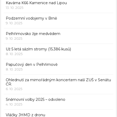
Kavárna K66 Kamenice nad Lipou
13. 10. 2025
Podzemní vodojemy v Brně
9. 10. 2025
Pelhřimovsko žije medvědem
9. 10. 2025
Už 5 letá sázím stromy (15.386 kusů)
8. 10. 2025
Papučový den v Pelhřimově
8. 10. 2025
Ohlednutí za mimořádným koncertem naší ZUŠ v Senátu
ČR.
6. 10. 2025
Sněmovní volby 2025 – odvoleno
4. 10. 2025
Vláčky JHMD z dronu