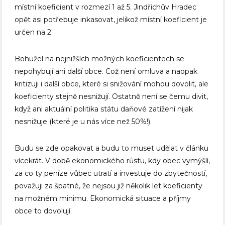
místní koeficient v rozmezí 1 až 5. Jindřichův Hradec
opět asi potřebuje inkasovat, jelikož místní koeficient je
určen na 2.
Bohužel na nejnižších možných koeficientech se
nepohybují ani další obce. Což není omluva a naopak
kritizuji i další obce, které si snižování mohou dovolit, ale
koeficienty stejně nesnižují. Ostatně není se čemu divit,
když ani aktuální politika státu daňové zatížení nijak
nesnižuje (které je u nás více než 50%!).
Budu se zde opakovat a budu to muset udělat v článku
vícekrát. V době ekonomického růstu, kdy obec vymýšlí,
za co ty peníze vůbec utratí a investuje do zbytečností,
považuji za špatné, že nejsou již několik let koeficienty
na možném minimu. Ekonomická situace a příjmy
obce to dovolují.