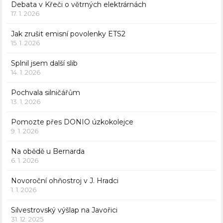
Debata v Křeči o větrných elektrárnách
17. 1. 2026
Jak zrušit emisní povolenky ETS2
15. 1. 2026
Splnil jsem další slib
14. 1. 2026
Pochvala silničářům
13. 1. 2026
Pomozte přes DONIO úzkokolejce
9. 1. 2026
Na obědě u Bernarda
6. 1. 2026
Novoroční ohňostroj v J. Hradci
1. 1. 2026
Silvestrovský výšlap na Javořici
31. 12. 2025