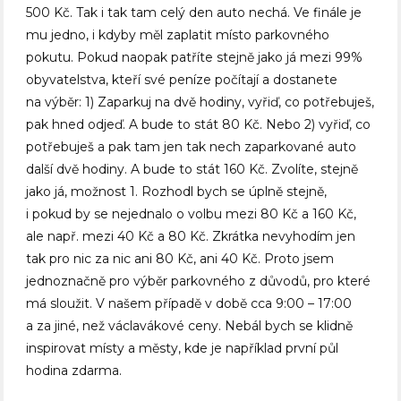
500 Kč. Tak i tak tam celý den auto nechá. Ve finále je
mu jedno, i kdyby měl zaplatit místo parkovného
pokutu. Pokud naopak patříte stejně jako já mezi 99%
obyvatelstva, kteří své peníze počítají a dostanete
na výběr: 1) Zaparkuj na dvě hodiny, vyřiď, co potřebuješ,
pak hned odjeď. A bude to stát 80 Kč. Nebo 2) vyřiď, co
potřebuješ a pak tam jen tak nech zaparkované auto
další dvě hodiny. A bude to stát 160 Kč. Zvolíte, stejně
jako já, možnost 1. Rozhodl bych se úplně stejně,
i pokud by se nejednalo o volbu mezi 80 Kč a 160 Kč,
ale např. mezi 40 Kč a 80 Kč. Zkrátka nevyhodím jen
tak pro nic za nic ani 80 Kč, ani 40 Kč. Proto jsem
jednoznačně pro výběr parkovného z důvodů, pro které
má sloužit. V našem případě v době cca 9:00 – 17:00
a za jiné, než václavákové ceny. Nebál bych se klidně
inspirovat místy a městy, kde je například první půl
hodina zdarma.