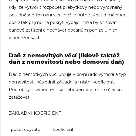
kdy lze vytvořit rozpočet přebytkový nebo vyrovnaný,
jsou občané ždímáni více, než je nutné. Pokud má obec
dostatek příjmů na pokrytí výdajů, měla by snižovat
daňové zatížení a nechávat občanům peníze u nich
v peněženkách.
Daň z nemovitých věcí (lidově taktéž
daň z nemovitostí nebo domovní daň)
Daň z nemotivých věcí určuje v první řadě výměra a typ
nemovitosti, následně základní a místní koeficient.
Podrobným výpočtem se nebudeme v tomto článku
zatěžovat.
ZÁKLADNÍ KOEFICIENT
počet obyvatel
koeficient