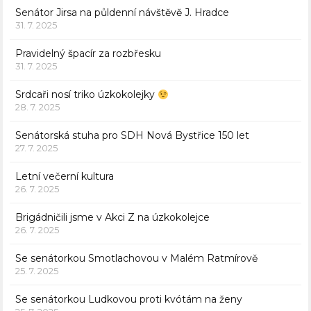
Senátor Jirsa na půldenní návštěvě J. Hradce
31. 7. 2025
Pravidelný špacír za rozbřesku
31. 7. 2025
Srdcaři nosí triko úzkokolejky
28. 7. 2025
Senátorská stuha pro SDH Nová Bystřice 150 let
27. 7. 2025
Letní večerní kultura
26. 7. 2025
Brigádničili jsme v Akci Z na úzkokolejce
26. 7. 2025
Se senátorkou Smotlachovou v Malém Ratmírově
25. 7. 2025
Se senátorkou Ludkovou proti kvótám na ženy