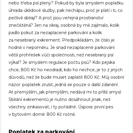
nebo třeba psí pleny? Pokud by byla smyslem poplatku
úhrada úklidové služby, pak nechápu, proč je platí i ti, co
pečlivě sbírají? A proč jsou veřejná prostranství
znečištěná? Jen na okraj, osobně by mě zajímalo, kolik
padlo pokut za nezaplacené parkování a kolik
za nesebraný exkrement. Předpokládám, že číslo je
hodně v nepoměru. Je snad nezaplacené parkování
větší prohřešek vůči společnosti, než nesebraný psí
výkal? Je smyslem regulace počtu psů? Kdo pejska
chce, 800 Kč ho neodradí, kdo ho nechce, je to z jiných
důvodů, než že bude muset zaplatit 800 Kč. Můj osobní
názor: poplatek zrušit, jedná se pouze o další zdanění.
Ať přemýšlím, jak přemýšlím, nedává mi to příliš smysl.
Sbírání exkrementů je nutno dosáhnout jinak, než
všechny zinkasovat, i ty pořádné. Úspora: první pes
v bytovém domě: 800 Kč ročně.
Poplatek za parkování