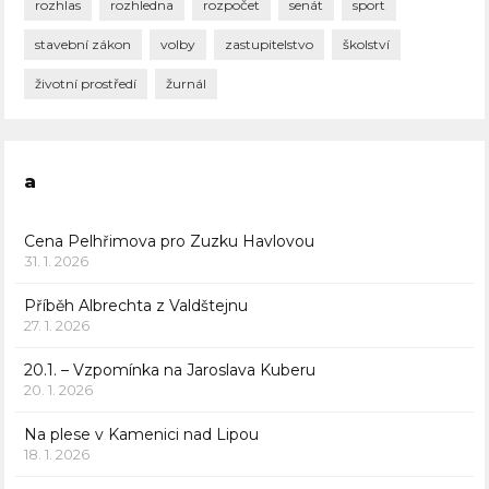
rozhlas
rozhledna
rozpočet
senát
sport
stavební zákon
volby
zastupitelstvo
školství
životní prostředí
žurnál
a
Cena Pelhřimova pro Zuzku Havlovou
31. 1. 2026
Příběh Albrechta z Valdštejnu
27. 1. 2026
20.1. – Vzpomínka na Jaroslava Kuberu
20. 1. 2026
Na plese v Kamenici nad Lipou
18. 1. 2026