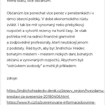
Méně státu, více občanům.
Občanům lze ponechat více peněz v peněženkách i v
rámci obecní politiky. V době ekonomického růstu
zvlášť. I tak lze mít vyrovnaný nebo přebytkový
rozpočet a vytvořit rezervy na horší časy. Je však
potřeba mít na radnici finančně gramotné
a zodpovědné profesionály, kteří neutrácejí jenom
z podstaty. Rád bych, aby byl Jindřichův Hradec
bohatým městem – městem nízkých daní, bohatých
občanů a vyrovnaných rozpočtů. Abychom byli
“ostrůvkem svobody” a mohli jít příkladem.
zdroje:
https://jindrichohradecky.denik.cz/zpravy_region/hvezdarnu-
prestavi-za-sve
penize-20180406.html
https://www.jh.cz/cs/zverejnovane-informace/povinne-