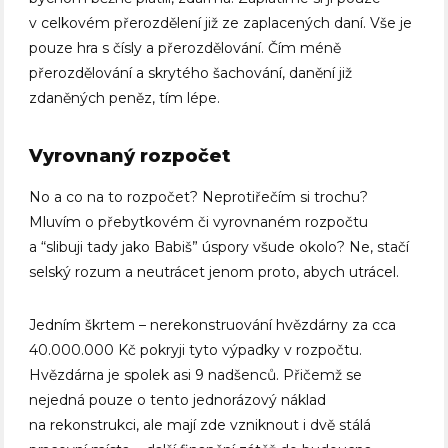
v celkovém přerozdělení již ze zaplacených daní. Vše je
pouze hra s čísly a přerozdělování. Čím méně
přerozdělování a skrytého šachování, danění již
zdaněných peněz, tím lépe.
Vyrovnaný rozpočet
No a co na to rozpočet? Neprotiřečím si trochu?
Mluvím o přebytkovém či vyrovnaném rozpočtu
a “slibuji tady jako Babiš” úspory všude okolo? Ne, stačí
selský rozum a neutrácet jenom proto, abych utrácel.
Jedním škrtem – nerekonstruování hvězdárny za cca
40.000.000 Kč pokryji tyto výpadky v rozpočtu.
Hvězdárna je spolek asi 9 nadšenců. Přičemž se
nejedná pouze o tento jednorázový náklad
na rekonstrukci, ale mají zde vzniknout i dvě stálá