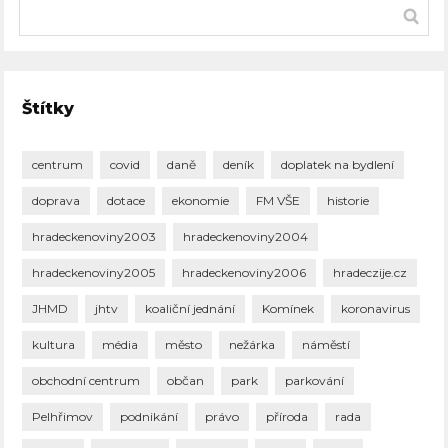
Štítky
centrum
covid
daně
deník
doplatek na bydlení
doprava
dotace
ekonomie
FM VŠE
historie
hradeckenoviny2003
hradeckenoviny2004
hradeckenoviny2005
hradeckenoviny2006
hradeczije.cz
JHMD
jhtv
koaliční jednání
Komínek
koronavirus
kultura
média
město
nežárka
náměstí
obchodní centrum
občan
park
parkování
Pelhřimov
podnikání
právo
příroda
rada