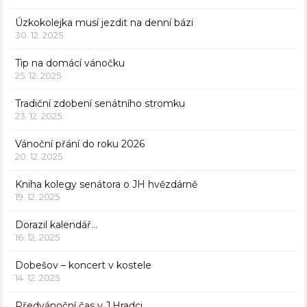
Úzkokolejka musí jezdit na denní bázi
30. 12. 2025
Tip na domácí vánočku
25. 12. 2025
Tradiční zdobení senátního stromku
23. 12. 2025
Vánoční přání do roku 2026
20. 12. 2025
Kniha kolegy senátora o JH hvězdárně
19. 12. 2025
Dorazil kalendář…
16. 12. 2025
Dobešov – koncert v kostele
14. 12. 2025
Předvánoční čas v J.Hradci