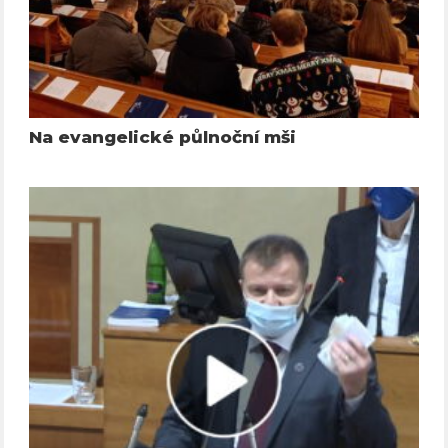
Na evangelické půlnoční mši