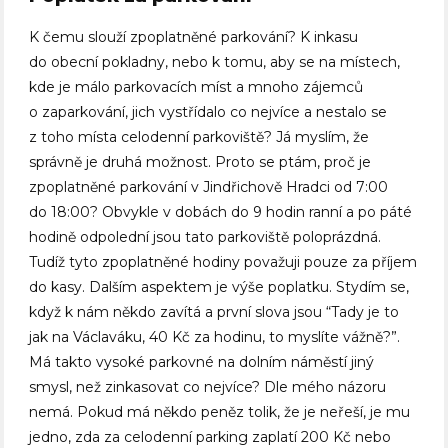
K čemu slouží zpoplatněné parkování? K inkasu
do obecní pokladny, nebo k tomu, aby se na místech,
kde je málo parkovacích míst a mnoho zájemců
o zaparkování, jich vystřídalo co nejvíce a nestalo se
z toho místa celodenní parkoviště? Já myslím, že
správně je druhá možnost. Proto se ptám, proč je
zpoplatněné parkování v Jindřichově Hradci od 7:00
do 18:00? Obvykle v dobách do 9 hodin ranní a po páté
hodině odpolední jsou tato parkoviště poloprázdná.
Tudíž tyto zpoplatněné hodiny považuji pouze za příjem
do kasy. Dalším aspektem je výše poplatku. Stydím se,
když k nám někdo zavítá a první slova jsou “Tady je to
jak na Václaváku, 40 Kč za hodinu, to myslíte vážně?”.
Má takto vysoké parkovné na dolním náměstí jiný
smysl, než zinkasovat co nejvíce? Dle mého názoru
nemá. Pokud má někdo peněz tolik, že je neřeší, je mu
jedno, zda za celodenní parking zaplatí 200 Kč nebo