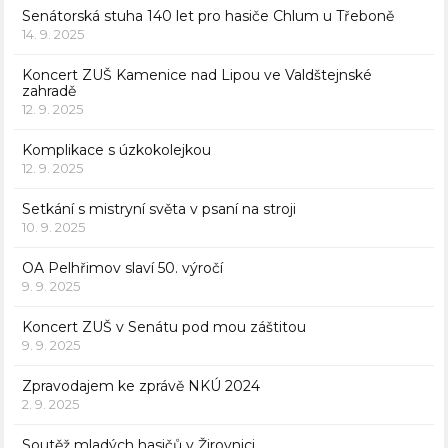
Senátorská stuha 140 let pro hasiče Chlum u Třeboně
14. 9. 2025
Koncert ZUŠ Kamenice nad Lipou ve Valdštejnské
zahradě
12. 9. 2025
Komplikace s úzkokolejkou
12. 9. 2025
Setkání s mistryní světa v psaní na stroji
10. 9. 2025
OA Pelhřimov slaví 50. výročí
9. 9. 2025
Koncert ZUŠ v Senátu pod mou záštitou
9. 9. 2025
Zpravodajem ke zprávě NKÚ 2024
2. 9. 2025
Soutěž mladých hasičů v Žirovnici