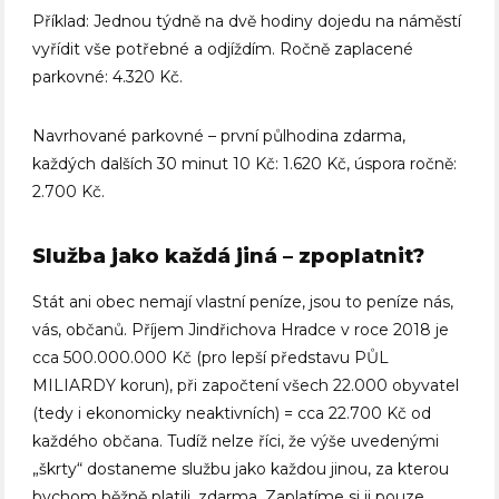
Příklad: Jednou týdně na dvě hodiny dojedu na náměstí
vyřídit vše potřebné a odjíždím. Ročně zaplacené
parkovné: 4.320 Kč.
Navrhované parkovné – první půlhodina zdarma,
každých dalších 30 minut 10 Kč: 1.620 Kč, úspora ročně:
2.700 Kč.
Služba jako každá jiná – zpoplatnit?
Stát ani obec nemají vlastní peníze, jsou to peníze nás,
vás, občanů. Příjem Jindřichova Hradce v roce 2018 je
cca 500.000.000 Kč (pro lepší představu PŮL
MILIARDY korun), při započtení všech 22.000 obyvatel
(tedy i ekonomicky neaktivních) = cca 22.700 Kč od
každého občana. Tudíž nelze říci, že výše uvedenými
„škrty“ dostaneme službu jako každou jinou, za kterou
bychom běžně platili, zdarma. Zaplatíme si ji pouze