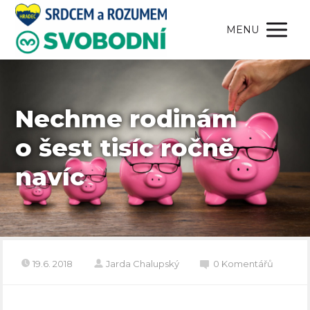
MENU
Nechme rodinám
o šest tisíc ročně
navíc
19.6. 2018
Jarda Chalupský
0 Komentářů