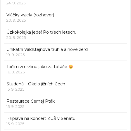
24. 9. 2025
Vláčky vyjely (rozhovor)
20. 9. 2025
Úzkokolejka jede! Po třech letech.
20. 9. 2025
Unikátní Valdštejnova truhla a nové žerdi
19. 9. 2025
Točím zmrzlinu jako za totáče
16. 9. 2025
Studená – Okolo jižních Čech
15. 9. 2025
Restaurace Černej Pták
15. 9. 2025
Příprava na koncert ZUŠ v Senátu
15. 9. 2025