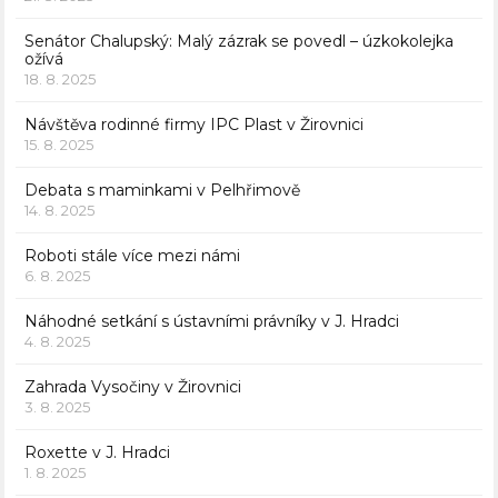
Senátor Chalupský: Malý zázrak se povedl – úzkokolejka
ožívá
18. 8. 2025
Návštěva rodinné firmy IPC Plast v Žirovnici
15. 8. 2025
Debata s maminkami v Pelhřimově
14. 8. 2025
Roboti stále více mezi námi
6. 8. 2025
Náhodné setkání s ústavními právníky v J. Hradci
4. 8. 2025
Zahrada Vysočiny v Žirovnici
3. 8. 2025
Roxette v J. Hradci
1. 8. 2025