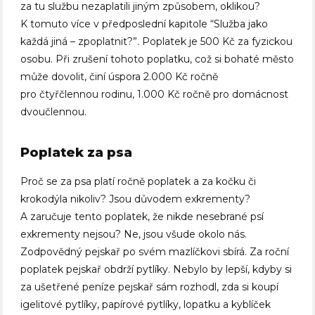
za tu službu nezaplatili jiným způsobem, oklikou?
K tomuto více v předposlední kapitole “Služba jako
každá jiná – zpoplatnit?”. Poplatek je 500 Kč za fyzickou
osobu. Při zrušení tohoto poplatku, což si bohaté město
může dovolit, činí úspora 2.000 Kč ročně
pro čtyřčlennou rodinu, 1.000 Kč ročně pro domácnost
dvoučlennou.
Poplatek za psa
Proč se za psa platí ročně poplatek a za kočku či
krokodýla nikoliv? Jsou důvodem exkrementy?
A zaručuje tento poplatek, že nikde nesebrané psí
exkrementy nejsou? Ne, jsou všude okolo nás.
Zodpovědný pejskař po svém mazlíčkovi sbírá. Za roční
poplatek pejskař obdrží pytlíky. Nebylo by lepší, kdyby si
za ušetřené peníze pejskař sám rozhodl, zda si koupí
igelitové pytlíky, papírové pytlíky, lopatku a kyblíček