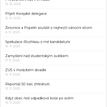
13. 12. 2025
Přijetí Korejské delegace
12. 12. 2025
Žirovnice a Popelín soutěží o nejhezčí vánoční strom
6. 12. 2025
Spekulace iRozhlasu o mé kandidatuře
19. 11. 2025
Zamyšlení nad studentským svátkem
17. 11. 2025
ZUŠ v Horáckém divadle
14. 11. 2025
Reportáž 50 tisíc zhlédnutí
13. 11. 2025
Když obec řeší odpadkové koše po svém
13. 11. 2025