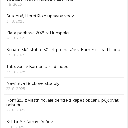
1. 9. 2025
Studená, Horní Pole úpravna vody
31. 8. 2025
Zlatá podkova 2025 v Humpolci
24. 8. 2025
Senátorská stuha 150 let pro hasiče v Kamenici nad Lipou
23. 8. 2025
Tatrování v Kamenici nad Lipou
23. 8. 2025
Návštěva Rockové stodoly
22. 8. 2025
Pomůžu z vlastního, ale peníze z kapes občanů půjčovat
nebudu
22. 8. 2025
Snídaně z farmy Doňov
21. 8. 2025