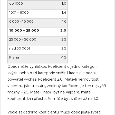
do 1000
1,0
1001 – 6000
1,4
6 000 – 10 000
1,6
10 000 – 25 000
2,0
25 000 – 50 000
2,5
nad 50 0001
3,5
Praha
4,5
Obec může vyhláškou koeficient o jednu kategorii
zvýšit, nebo o tři kategorie snížit. Hradci dle počtu
obyvatel vychází koeficient 2,0. Máte-li nemovitost
v centru, jste trestáni, zvolený koeficient je ten nejvyšší
možný – 2,5. Máte-li např. byt na Vajgaře, máte
koeficient 1,4 i přesto, že může být snížen až na 1,0.
Vedle základního koeficientu může obec ještě zvolit