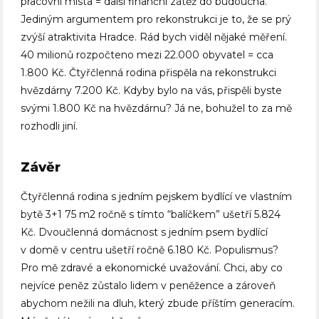
pracovní místa = další finanční zátěž do budoucna.
Jediným argumentem pro rekonstrukci je to, že se prý
zvýší atraktivita Hradce. Rád bych viděl nějaké měření.
40 milionů rozpočteno mezi 22.000 obyvatel = cca
1.800 Kč. Čtyřčlenná rodina přispěla na rekonstrukci
hvězdárny 7.200 Kč. Kdyby bylo na vás, přispěli byste
svými 1.800 Kč na hvězdárnu? Já ne, bohužel to za mě
rozhodli jiní.
Závěr
Čtyřčlenná rodina s jedním pejskem bydlící ve vlastním
bytě 3+1 75 m2 ročně s tímto “balíčkem” ušetří 5.824
Kč. Dvoučlenná domácnost s jedním psem bydlící
v domě v centru ušetří ročně 6.180 Kč. Populismus?
Pro mě zdravé a ekonomické uvažování. Chci, aby co
nejvíce peněz zůstalo lidem v peněžence a zároveň
abychom nežili na dluh, který zbude příštím generacím.