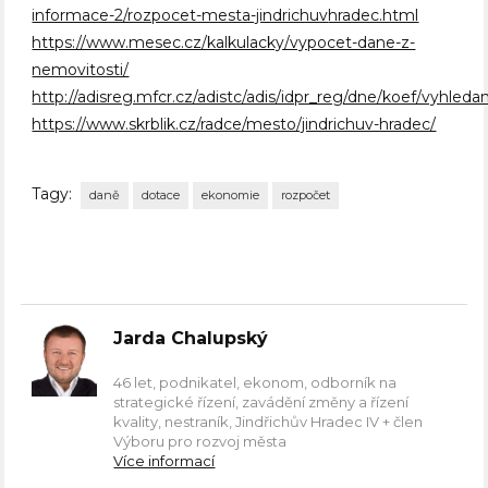
informace-2/rozpocet-mesta-jindrichuv
hradec.html
https://www.mesec.cz/kalkulacky/vypocet-dane-z-
nemovitosti/
http://adisreg.mfcr.cz/adistc/adis/idpr_reg/dne/koef/vyhledan
https://www.skrblik.cz/radce/mesto/jindrichuv-hradec/
Tagy:
daně
dotace
ekonomie
rozpočet
Jarda Chalupský
46 let, podnikatel, ekonom, odborník na
strategické řízení, zavádění změny a řízení
kvality, nestraník, Jindřichův Hradec IV + člen
Výboru pro rozvoj města
Více informací