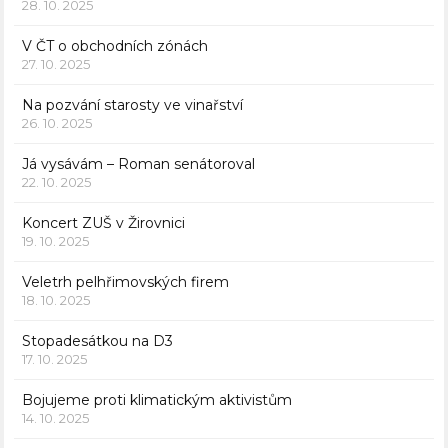
28. 10. 2025
V ČT o obchodních zónách
27. 10. 2025
Na pozvání starosty ve vinařství
26. 10. 2025
Já vysávám – Roman senátoroval
22. 10. 2025
Koncert ZUŠ v Žirovnici
19. 10. 2025
Veletrh pelhřimovských firem
18. 10. 2025
Stopadesátkou na D3
17. 10. 2025
Bojujeme proti klimatickým aktivistům
14. 10. 2025