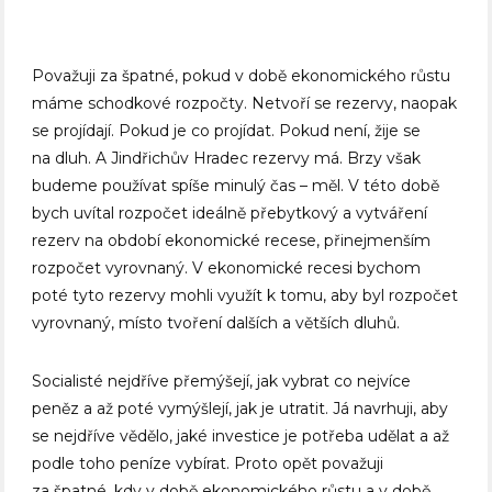
Považuji za špatné, pokud v době ekonomického růstu
máme schodkové rozpočty. Netvoří se rezervy, naopak
se projídají. Pokud je co projídat. Pokud není, žije se
na dluh. A Jindřichův Hradec rezervy má. Brzy však
budeme používat spíše minulý čas – měl. V této době
bych uvítal rozpočet ideálně přebytkový a vytváření
rezerv na období ekonomické recese, přinejmenším
rozpočet vyrovnaný. V ekonomické recesi bychom
poté tyto rezervy mohli využít k tomu, aby byl rozpočet
vyrovnaný, místo tvoření dalších a větších dluhů.
Socialisté nejdříve přemýšejí, jak vybrat co nejvíce
peněz a až poté vymýšlejí, jak je utratit. Já navrhuji, aby
se nejdříve vědělo, jaké investice je potřeba udělat a až
podle toho peníze vybírat. Proto opět považuji
za špatné, kdy v době ekonomického růstu a v době,