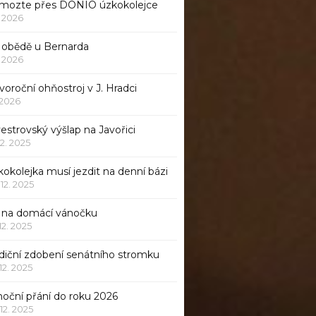
mozte přes DONIO úzkokolejce
1. 2026
 obědě u Bernarda
1. 2026
oroční ohňostroj v J. Hradci
. 2026
vestrovský výšlap na Javořici
12. 2025
okolejka musí jezdit na denní bázi
 12. 2025
p na domácí vánočku
 12. 2025
adiční zdobení senátního stromku
 12. 2025
noční přání do roku 2026
 12. 2025