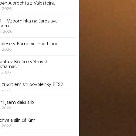
běh Albrechta z Valdštejnu
 1. 2026
1. – Vzpomínka na Jaroslava
beru
 1. 2026
 plese v Kamenici nad Lipou
 1. 2026
bata v Křeči o větrných
ktrárnách
1. 2026
 zrušit emisní povolenky ETS2
1. 2026
nil jsem další slib
1. 2026
chvala silničářům
1. 2026