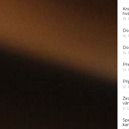
Kn
hv
19. 
Dor
16. 
Do
14. 
Pře
13. 
Při
12. 
Žir
vá
6. 
Sp
ka