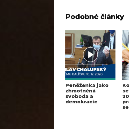
Podobné články
Peněženka jako
Ko
zhmotněná
se
svoboda a
20
demokracie
pr
se