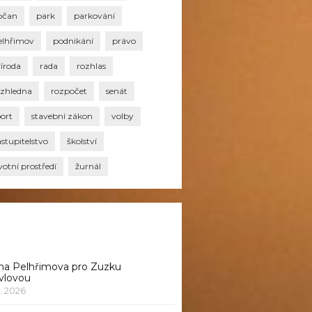
bčan
park
parkování
elhřimov
podnikání
právo
říroda
rada
rozhlas
ozhledna
rozpočet
senát
port
stavební zákon
volby
stupitelstvo
školství
votní prostředí
žurnál
na Pelhřimova pro Zuzku
vlovou
1. 2026