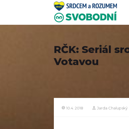
RČK: Seriál s
Votavou
10.4. 2018
Jarda Chalupský