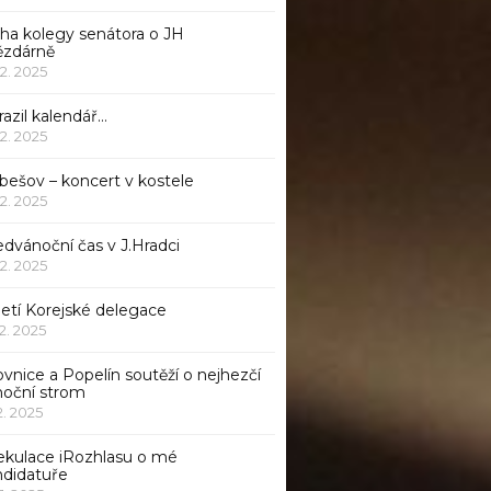
iha kolegy senátora o JH
ězdárně
12. 2025
azil kalendář…
12. 2025
bešov – koncert v kostele
12. 2025
dvánoční čas v J.Hradci
12. 2025
jetí Korejské delegace
12. 2025
ovnice a Popelín soutěží o nejhezčí
noční strom
12. 2025
ekulace iRozhlasu o mé
ndidatuře