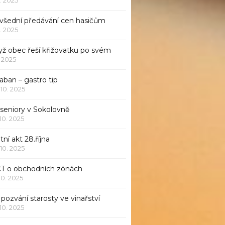
všední předávání cen hasičům
1. 2025
yž obec řeší křižovatku po svém
1. 2025
aban – gastro tip
 10. 2025
 seniory v Sokolovně
 10. 2025
tní akt 28.října
 10. 2025
ČT o obchodních zónách
 10. 2025
pozvání starosty ve vinařství
 10. 2025