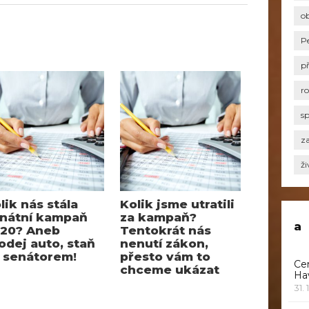
o
P
p
r
s
za
ži
lik nás stála
Kolik jsme utratili
nátní kampaň
za kampaň?
a
20? Aneb
Tentokrát nás
odej auto, staň
nenutí zákon,
 senátorem!
přesto vám to
Ce
chceme ukázat
Ha
31. 