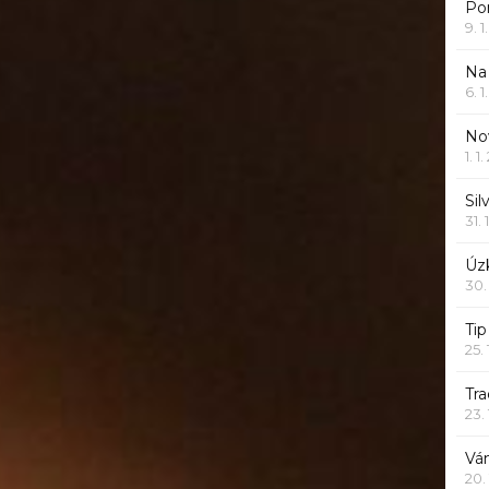
Po
9. 
Na
6. 
Nov
1. 1
Sil
31. 
Úzk
30.
Ti
25.
Tr
23.
Vá
20.