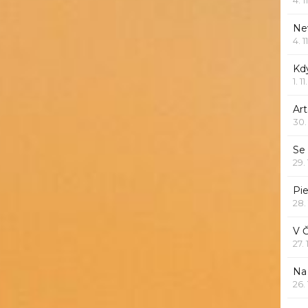
Ne
4. 1
Kd
1. 1
Art
30.
Se
29.
Pie
28.
V 
27.
Na 
26.