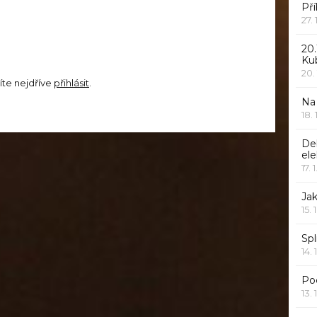
Pří
27.
20.
Ku
20.
íte nejdříve
přihlásit
.
Na
18.
De
ele
17. 
Jak
15. 
Spl
14. 
Po
13. 