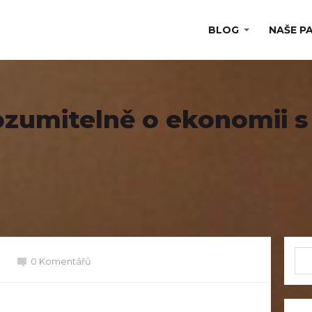
BLOG
NAŠE P
rozumitelně o ekonomii 
0 Komentářů