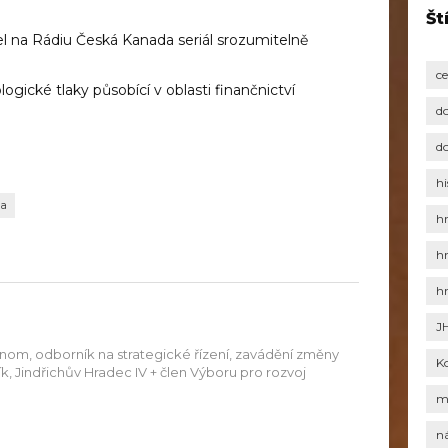
Št
el na Rádiu Česká Kanada seriál srozumitelně
c
logické tlaky působící v oblasti finančnictví
d
d
hi
da
h
h
h
J
onom, odborník na strategické řízení, zavádění změny
K
aník, Jindřichův Hradec IV + člen Výboru pro rozvoj
m
n