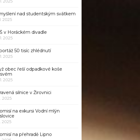
11. 2025
myšlení nad studentským svátkem
11. 2025
Š v Horáckém divadle
11. 2025
ortáž 50 tisíc zhlédnutí
11. 2025
yž obec řeší odpadkové koše
 svém
11. 2025
avená silnice v Žirovnici
1. 2025
omisí na exkursi Vodní mlýn
slovice
1. 2025
komisí na přehradě Lipno
1. 2025