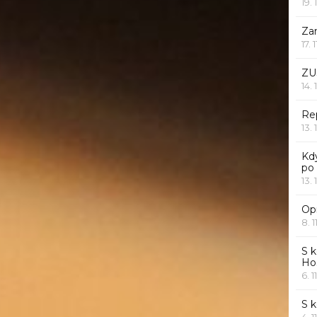
19. 
Za
17. 
ZU
14. 
Rep
13. 
Kd
po
13. 
Opr
8. 1
S k
Ho
6. 1
S 
4. 1