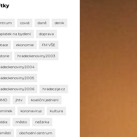
ítky
entrum
covid
daně
deník
oplatek na bydlení
doprava
otace
ekonomie
FM VŠE
storie
hradeckenoviny2003
radeckenoviny2004
radeckenoviny2005
radeckenoviny2006
hradeczije.cz
HMD
jhtv
koaliční jednání
omínek
koronavirus
kultura
édia
město
nežárka
áměstí
obchodní centrum