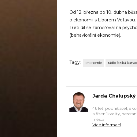
Od 12. března do 10. dubna běž
o ekonomii s Liborem Votavou.
Třetí díl se zaměřoval na psycho
(behaviorální ekonomie).
Tagy:
ekonomie
rádio česká kana
Jarda Chalupský
46 let, podnikatel, ek
a řízení kvality, nestr
města
Více informací