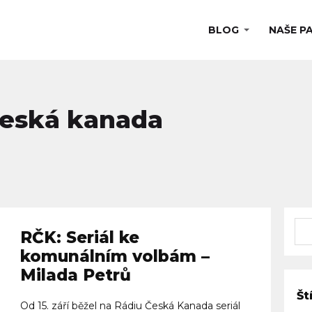
BLOG
NAŠE P
 česká kanada
RČK: Seriál ke
komunálním volbám –
Milada Petrů
Št
Od 15. září běžel na Rádiu Česká Kanada seriál