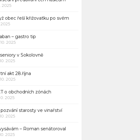
1. 2025
yž obec řeší křižovatku po svém
1. 2025
aban – gastro tip
 10. 2025
 seniory v Sokolovně
 10. 2025
tní akt 28.října
 10. 2025
ČT o obchodních zónách
 10. 2025
pozvání starosty ve vinařství
 10. 2025
 vysávám – Roman senátoroval
 10. 2025