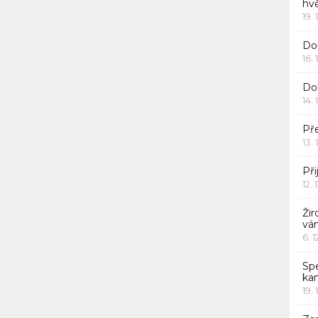
hv
19. 
Dor
16. 
Do
14. 
Pře
13. 
Při
12. 
Žir
vá
6. 
Sp
ka
19. 