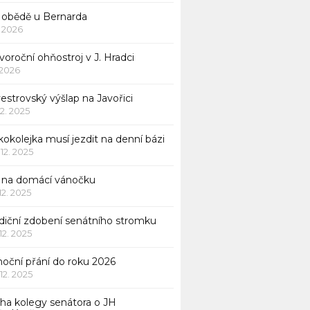
 obědě u Bernarda
1. 2026
oroční ohňostroj v J. Hradci
. 2026
vestrovský výšlap na Javořici
12. 2025
okolejka musí jezdit na denní bázi
 12. 2025
p na domácí vánočku
 12. 2025
adiční zdobení senátního stromku
 12. 2025
noční přání do roku 2026
 12. 2025
iha kolegy senátora o JH