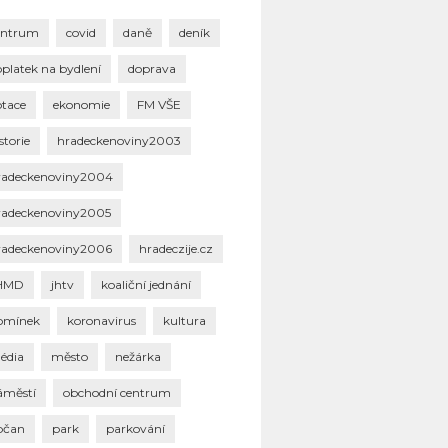
entrum
covid
daně
deník
oplatek na bydlení
doprava
otace
ekonomie
FM VŠE
storie
hradeckenoviny2003
radeckenoviny2004
radeckenoviny2005
radeckenoviny2006
hradeczije.cz
HMD
jhtv
koaliční jednání
omínek
koronavirus
kultura
édia
město
nežárka
áměstí
obchodní centrum
bčan
park
parkování