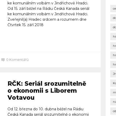
ke komunálním volbám v Jindřichově Hradci.
Od 15. září běžel na Rádiu Česká Kanada seriál
c
ke komunálním volbám v Jindřichově Hradci.
d
Zveřejnil(a) Hradec srdcem a rozumem dne
Čtvrtek 15. září 2018
d
hi
Celý článek
h
h
0
Komentářů
h
J
RČK: Seriál srozumitelně
K
o ekonomii s Liborem
m
Votavou
n
Od 12. března do 10. dubna běžel na Rádiu
o
Česká Kanada seriál srozumitelně o ekonomii