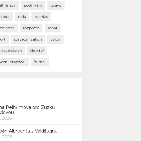
elhřimov
podnikání
právo
říroda
rada
rozhlas
ozhledna
rozpočet
senát
port
stavební zákon
volby
stupitelstvo
školství
votní prostředí
žurnál
na Pelhřimova pro Zuzku
vlovou
1. 2026
běh Albrechta z Valdštejnu
 1. 2026