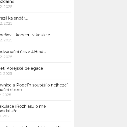
ězdárně
12. 2025
azil kalendář…
12. 2025
bešov – koncert v kostele
12. 2025
dvánoční čas v J.Hradci
12. 2025
jetí Korejské delegace
12. 2025
ovnice a Popelín soutěží o nejhezčí
noční strom
12. 2025
ekulace iRozhlasu o mé
ndidatuře
11. 2025