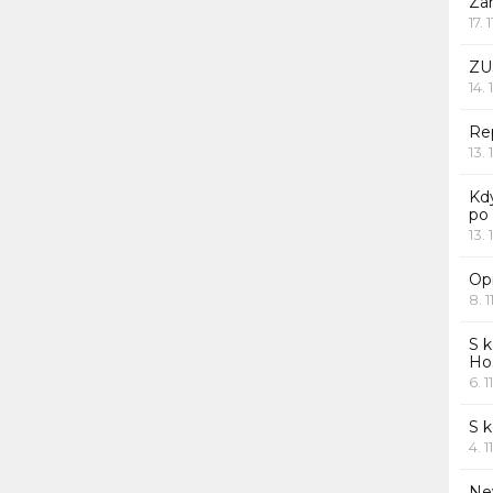
Za
17. 
ZU
14. 
Rep
13. 
Kd
po
13. 
Opr
8. 1
S k
Ho
6. 1
S 
4. 1
Ne