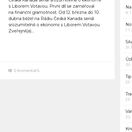
s Liborem Votavou. První díl se zaměřoval
Na
na finanční gramotnost. Od 12. března do 10.
6. 
dubna běžel na Rádiu Česká Kanada seriál
Nov
srozumitelně o ekonomii s Liborem Votavou.
1. 1
Zveřejnil(a)...
Sil
31. 
Celý článek
Úzk
30.
0
Komentářů
Ti
25.
Tr
23.
Vá
20.
Kn