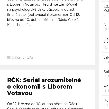
s Liborem Votavou. Třetí díl se zaměřoval
20.
na psychologické tlaky působící v oblasti
Ku
finančnictví (behaviorální ekonomie). Od 12.
20.
března do 10. dubna běžel na Rádiu Česká
Kanada seriál...
Na
18.
Celý článek
De
ele
17. 
Jak
0
Komentářů
15. 
Spl
14. 
RČK: Seriál srozumitelně
o ekonomii s Liborem
Po
13. 
Votavou
Po
Od 12. března do 10. dubna běžel na Rádiu
9. 
Česká Kanada seriál srozumitelně o ekonomii