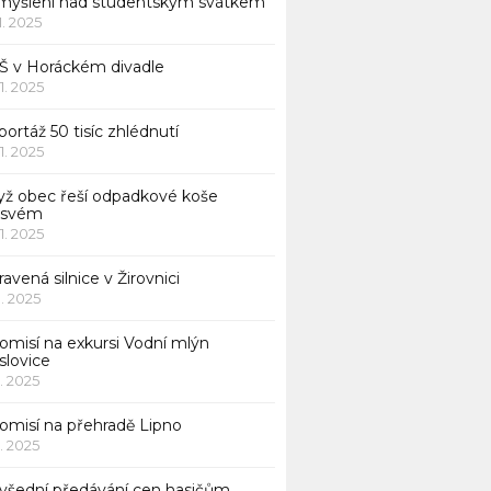
myšlení nad studentským svátkem
11. 2025
Š v Horáckém divadle
11. 2025
ortáž 50 tisíc zhlédnutí
11. 2025
yž obec řeší odpadkové koše
 svém
11. 2025
avená silnice v Žirovnici
1. 2025
omisí na exkursi Vodní mlýn
slovice
1. 2025
komisí na přehradě Lipno
1. 2025
všední předávání cen hasičům