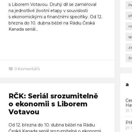
s Liborem Votavou. Druhý díl se zaměřoval
P
na jednotlivé životní etapy v souvislosti
p
s ekonomickými a finančními specifiky. Od 12.
března do 10. dubna běžel na Rádiu Česká
r
Kanada seriál...
s
Celý článek
za
ži
0
Komentářů
a
RČK: Seriál srozumitelně
Ce
o ekonomii s Liborem
Ha
Votavou
31. 
Pří
Od 12. března do 10. dubna běžel na Rádiu
27.
Česká Kanada seriál srozumitelně o ekonomii