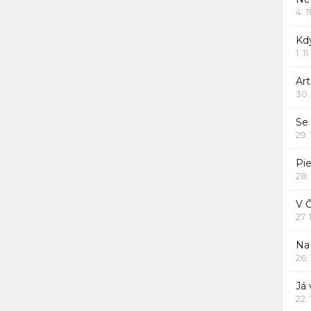
4. 1
Kd
1. 1
Art
30.
Se
29.
Pie
28.
V 
27.
Na 
26.
Já
22.