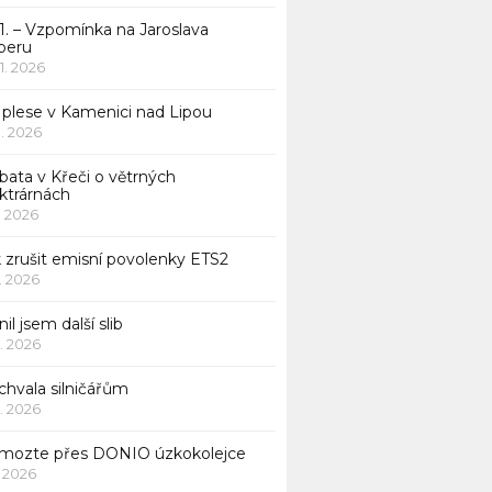
1. – Vzpomínka na Jaroslava
beru
 1. 2026
 plese v Kamenici nad Lipou
 1. 2026
bata v Křeči o větrných
ktrárnách
1. 2026
 zrušit emisní povolenky ETS2
1. 2026
nil jsem další slib
1. 2026
chvala silničářům
1. 2026
mozte přes DONIO úzkokolejce
1. 2026