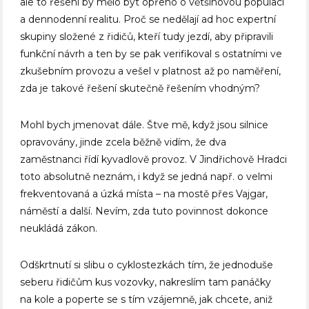
ale to řešení by mělo být opřeno o většinovou populaci
a dennodenní realitu. Proč se nedělají ad hoc expertní
skupiny složené z řidičů, kteří tudy jezdí, aby připravili
funkční návrh a ten by se pak verifikoval s ostatními ve
zkušebním provozu a vešel v platnost až po naměření,
zda je takové řešení skutečně řešením vhodným?
Mohl bych jmenovat dále. Štve mě, když jsou silnice
opravovány, jinde zcela běžně vidím, že dva
zaměstnanci řídí kyvadlově provoz. V Jindřichově Hradci
toto absolutně neznám, i když se jedná např. o velmi
frekventovaná a úzká místa – na mostě přes Vajgar,
náměstí a další. Nevím, zda tuto povinnost dokonce
neukládá zákon.
Odškrtnutí si slibu o cyklostezkách tím, že jednoduše
seberu řidičům kus vozovky, nakreslím tam panáčky
na kole a poperte se s tím vzájemně, jak chcete, aniž