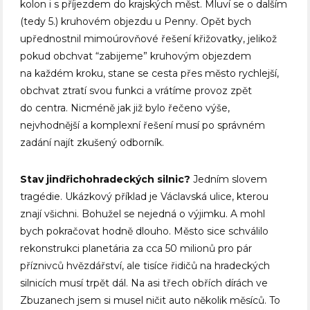
kolon i s příjezdem do krajských měst. Mluví se o dalším
(tedy 5.) kruhovém objezdu u Penny. Opět bych
upřednostnil mimoúrovňové řešení křižovatky, jelikož
pokud obchvat “zabijeme” kruhovým objezdem
na každém kroku, stane se cesta přes město rychlejší,
obchvat ztratí svou funkci a vrátíme provoz zpět
do centra. Nicméně jak již bylo řečeno výše,
nejvhodnější a komplexní řešení musí po správném
zadání najít zkušený odborník.
Stav jindřichohradeckých silnic?
Jedním slovem
tragédie. Ukázkový příklad je Václavská ulice, kterou
znají všichni. Bohužel se nejedná o výjimku. A mohl
bych pokračovat hodně dlouho. Město sice schválilo
rekonstrukci planetária za cca 50 milionů pro pár
příznivců hvězdářství, ale tisíce řidičů na hradeckých
silnicích musí trpět dál. Na asi třech obřích dírách ve
Zbuzanech jsem si musel ničit auto několik měsíců. To