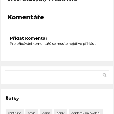
Komentáře
Přidat komentář
Pro přidávání komentářů se musíte nejdříve
přihlásit
.
Štítky
centrum
covid
daně
deník
doplatek na bydlení