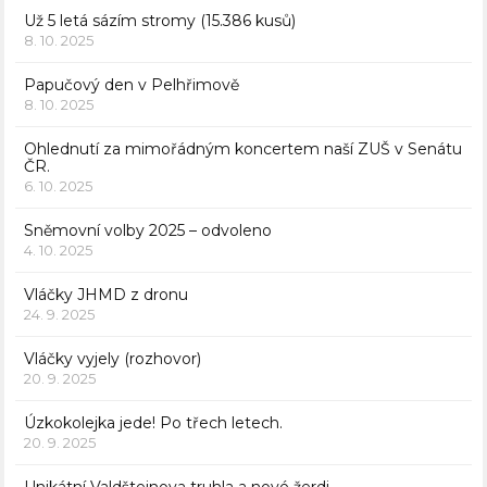
Už 5 letá sázím stromy (15.386 kusů)
8. 10. 2025
Papučový den v Pelhřimově
8. 10. 2025
Ohlednutí za mimořádným koncertem naší ZUŠ v Senátu
ČR.
6. 10. 2025
Sněmovní volby 2025 – odvoleno
4. 10. 2025
Vláčky JHMD z dronu
24. 9. 2025
Vláčky vyjely (rozhovor)
20. 9. 2025
Úzkokolejka jede! Po třech letech.
20. 9. 2025