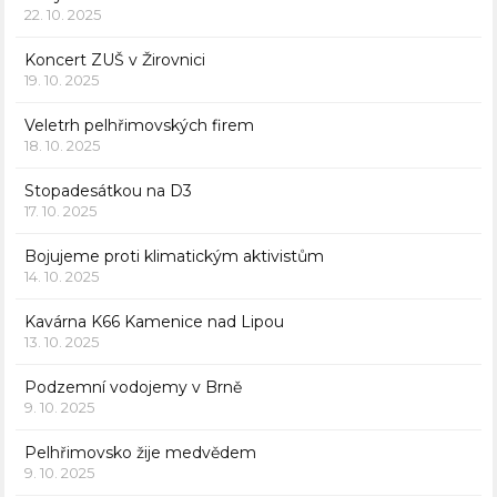
22. 10. 2025
Koncert ZUŠ v Žirovnici
19. 10. 2025
Veletrh pelhřimovských firem
18. 10. 2025
Stopadesátkou na D3
17. 10. 2025
Bojujeme proti klimatickým aktivistům
14. 10. 2025
Kavárna K66 Kamenice nad Lipou
13. 10. 2025
Podzemní vodojemy v Brně
9. 10. 2025
Pelhřimovsko žije medvědem
9. 10. 2025