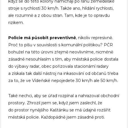
když se do této kolony namíchají po ránu zemědělské
stroje s rychlostí 30 km/h. Takže ano, hlídání rychlosti,
ale rozumně a z obou stran. Tam, kde je to opravdu
rizikem.
Policie má působit preventivně
, nikoliv represivně.
Proč to píšu v souvislosti s komunální politikou? PČR
bohužel na této úrovni zřejmě neovlivníme, nicméně
zásadně nesouhlasím s tím, aby městská policie dostala
do výbavy radar, obec pořizovala stacionární radary
a získala tak další nástroj na inkasování od občanů třeba
za to, že ve Vídeňské nepojedete 30 km/h ale 50 km/h.
Také nechci, aby se úřad rozpínal a nahrazoval obchodní
prostory. Zhrozil jsem se, když jsem zaslechl, že
do prostor nynějšího Kaštánku se má údajně rozšířit
městská policie. Každopádně jsem zásadně proti.