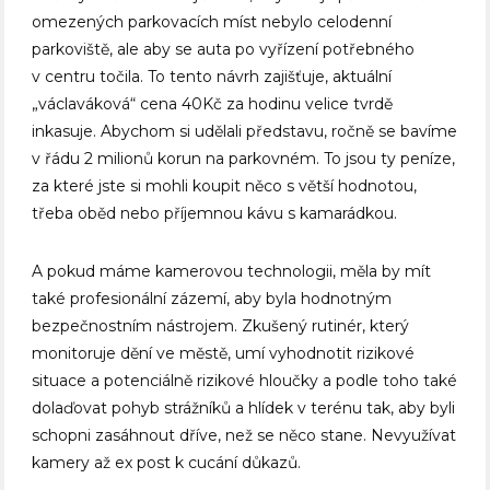
omezených parkovacích míst nebylo celodenní
parkoviště, ale aby se auta po vyřízení potřebného
v centru točila. To tento návrh zajišťuje, aktuální
„václaváková“ cena 40Kč za hodinu velice tvrdě
inkasuje. Abychom si udělali představu, ročně se bavíme
v řádu 2 milionů korun na parkovném. To jsou ty peníze,
za které jste si mohli koupit něco s větší hodnotou,
třeba oběd nebo příjemnou kávu s kamarádkou.
A pokud máme kamerovou technologii, měla by mít
také profesionální zázemí, aby byla hodnotným
bezpečnostním nástrojem. Zkušený rutinér, který
monitoruje dění ve městě, umí vyhodnotit rizikové
situace a potenciálně rizikové hloučky a podle toho také
dolaďovat pohyb strážníků a hlídek v terénu tak, aby byli
schopni zasáhnout dříve, než se něco stane. Nevyužívat
kamery až ex post k cucání důkazů.