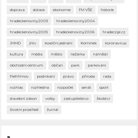
doprava
dotace
ekonomie
FM VŠE
historie
hradeckenoviny2003
hradeckenoviny2004
hradeckenoviny2005
hradeckenoviny2006
hradeczije.cz
JHMD
jhtv
koaliční jednání
Komínek
koronavirus
kultura
média
město
nežárka
náměstí
obchodní centrum
občan
park
parkování
Pelhřimov
podnikání
právo
příroda
rada
rozhlas
rozhledna
rozpočet
senát
sport
stavební zákon
volby
zastupitelstvo
školství
životní prostředí
žurnál
a