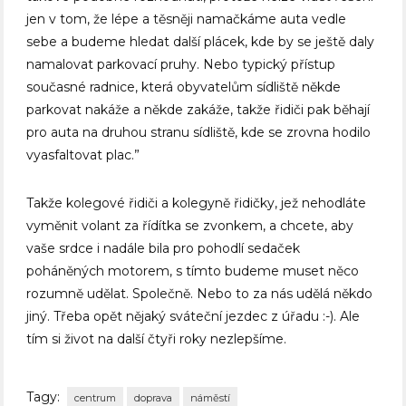
jen v tom, že lépe a těsněji namačkáme auta vedle
sebe a budeme hledat další plácek, kde by se ještě daly
namalovat parkovací pruhy. Nebo typický přístup
současné radnice, která obyvatelům sídliště někde
parkovat nakáže a někde zakáže, takže řidiči pak běhají
pro auta na druhou stranu sídliště, kde se zrovna hodilo
vyasfaltovat plac.”
Takže kolegové řidiči a kolegyně řidičky, jež nehodláte
vyměnit volant za řídítka se zvonkem, a chcete, aby
vaše srdce i nadále bila pro pohodlí sedaček
poháněných motorem, s tímto budeme muset něco
rozumně udělat. Společně. Nebo to za nás udělá někdo
jiný. Třeba opět nějaký sváteční jezdec z úřadu :-). Ale
tím si život na další čtyři roky nezlepšíme.
Tagy:
centrum
doprava
náměstí