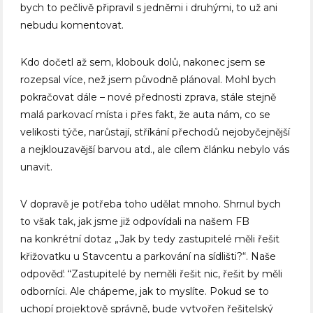
bych to pečlivě připravil s jedněmi i druhými, to už ani
nebudu komentovat.
Kdo dočetl až sem, klobouk dolů, nakonec jsem se
rozepsal více, než jsem původně plánoval. Mohl bych
pokračovat dále – nové přednosti zprava, stále stejně
malá parkovací místa i přes fakt, že auta nám, co se
velikosti týče, narůstají, stříkání přechodů nejobyčejnější
a nejklouzavější barvou atd., ale cílem článku nebylo vás
unavit.
V dopravě je potřeba toho udělat mnoho. Shrnul bych
to však tak, jak jsme již odpovídali na našem FB
na konkrétní dotaz „Jak by tedy zastupitelé měli řešit
křižovatku u Stavcentu a parkování na sídlišti?“. Naše
odpověď: “Zastupitelé by neměli řešit nic, řešit by měli
odborníci. Ale chápeme, jak to myslíte. Pokud se to
uchopí projektově správně, bude vytvořen řešitelský