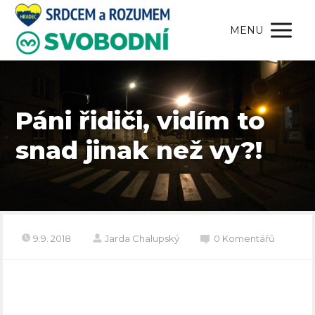
MENU
Páni řidiči, vidím to
snad jinak než vy?!
9.9. 2018
Jarda Chalupský
0 Komentářů