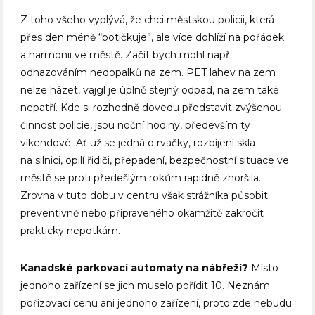
Z toho všeho vyplývá, že chci městskou policii, která
přes den méně “botičkuje”, ale více dohlíží na pořádek
a harmonii ve městě. Začít bych mohl např.
odhazováním nedopalků na zem. PET lahev na zem
nelze házet, vajgl je úplně stejný odpad, na zem také
nepatří. Kde si rozhodně dovedu představit zvýšenou
činnost policie, jsou noční hodiny, především ty
víkendové. Ať už se jedná o rvačky, rozbíjení skla
na silnici, opilí řidiči, přepadení, bezpečnostní situace ve
městě se proti předešlým rokům rapidně zhoršila.
Zrovna v tuto dobu v centru však strážníka působit
preventivně nebo připraveného okamžitě zakročit
prakticky nepotkám.
Kanadské parkovací automaty na nábřeží?
Místo
jednoho zařízení se jich muselo pořídit 10. Neznám
pořizovací cenu ani jednoho zařízení, proto zde nebudu