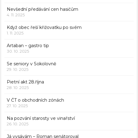
Nevšední předávání cen hasičům
4. 11. 2025
Když obec řeší křižovatku po svém
1. 11. 2025
Artaban – gastro tip
30. 10. 2025
Se seniory v Sokolovně
29. 10. 2025
Pietní akt 28.října
28. 10. 2025
V ČT o obchodních zónách
27. 10. 2025
Na pozvání starosty ve vinařství
26. 10. 2025
Já vysávám – Roman senátoroval