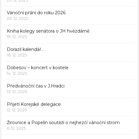
23. 12. 2025
Vánoční přání do roku 2026
20. 12. 2025
Kniha kolegy senátora o JH hvězdárně
19. 12. 2025
Dorazil kalendář…
16. 12. 2025
Dobešov – koncert v kostele
14. 12. 2025
Předvánoční čas v J.Hradci
13. 12. 2025
Přijetí Korejské delegace
12. 12. 2025
Žirovnice a Popelín soutěží o nejhezčí vánoční strom
6. 12. 2025