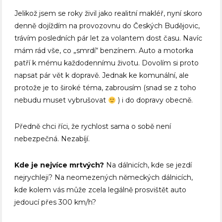
Jelikož jsem se roky živil jako realitní makléř, nyní skoro
denně dojíždím na provozovnu do Českých Budějovic,
trávím posledních pár let za volantem dost času. Navíc
mám rád vše, co „smrdí“ benzínem. Auto a motorka
patří k mému každodennímu životu. Dovolím si proto
napsat pár vět k dopravě. Jednak ke komunální, ale
protože je to široké téma, zabrousím (snad se z toho
nebudu muset vybrušovat
) i do dopravy obecně.
Předně chci říci, že rychlost sama o sobě není
nebezpečná. Nezabíjí.
Kde je nejvíce mrtvých?
Na dálnicích, kde se jezdí
nejrychleji? Na neomezených německých dálnicích,
kde kolem vás může zcela legálně prosvištět auto
jedoucí přes 300 km/h?