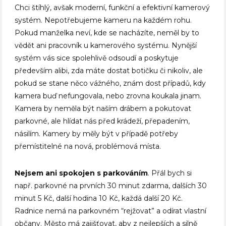
Chci štíhlý, avšak moderní, funkční a efektivní kamerový
systém. Nepotřebujeme kameru na každém rohu.
Pokud manželka neví, kde se nacházíte, neměl by to
vědět ani pracovník u kamerového systému. Nynější
systém vás sice spolehlivě odsoudí a poskytuje
především alibi, zda máte dostat botičku či nikoliv, ale
pokud se stane něco vážného, znám dost případů, kdy
kamera buď nefungovala, nebo zrovna koukala jinam.
Kamera by neměla být naším drábem a pokutovat
parkovné, ale hlídat nás před krádeží, přepadením,
násilím. Kamery by měly být v případě potřeby
přemístitelné na nová, problémová místa.
Nejsem ani spokojen s parkováním
. Přál bych si
např. parkovné na prvních 30 minut zdarma, dalších 30
minut 5 Kč, další hodina 10 Kč, každá další 20 Kč.
Radnice nemá na parkovném “rejžovat” a odírat vlastní
občany. Město má zajišťovat, aby z nejlepších a silně