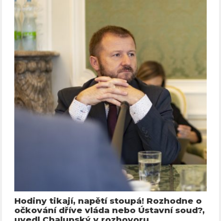
Hodiny tikají, napětí stoupá! Rozhodne o
očkování dříve vláda nebo Ústavní soud?,
uvedl Chalupský v rozhovoru