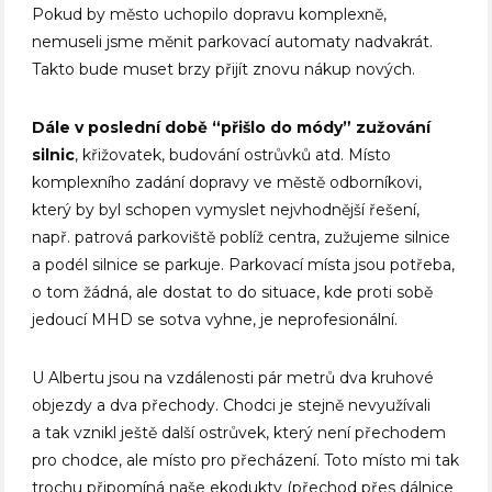
Pokud by město uchopilo dopravu komplexně,
nemuseli jsme měnit parkovací automaty nadvakrát.
Takto bude muset brzy přijít znovu nákup nových.
Dále v poslední době “přišlo do módy” zužování
silnic
, křižovatek, budování ostrůvků atd. Místo
komplexního zadání dopravy ve městě odborníkovi,
který by byl schopen vymyslet nejvhodnější řešení,
např. patrová parkoviště poblíž centra, zužujeme silnice
a podél silnice se parkuje. Parkovací místa jsou potřeba,
o tom žádná, ale dostat to do situace, kde proti sobě
jedoucí MHD se sotva vyhne, je neprofesionální.
U Albertu jsou na vzdálenosti pár metrů dva kruhové
objezdy a dva přechody. Chodci je stejně nevyužívali
a tak vznikl ještě další ostrůvek, který není přechodem
pro chodce, ale místo pro přecházení. Toto místo mi tak
trochu připomíná naše ekodukty (přechod přes dálnice