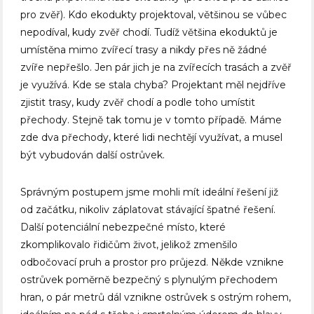
pro zvěř). Kdo ekodukty projektoval, většinou se vůbec
nepodíval, kudy zvěř chodí. Tudíž většina ekoduktů je
umístěna mimo zvířecí trasy a nikdy přes ně žádné
zvíře nepřešlo. Jen pár jich je na zvířecích trasách a zvěř
je využívá. Kde se stala chyba? Projektant měl nejdříve
zjistit trasy, kudy zvěř chodí a podle toho umístit
přechody. Stejně tak tomu je v tomto případě. Máme
zde dva přechody, které lidi nechtějí využívat, a musel
být vybudován další ostrůvek.
Správným postupem jsme mohli mít ideální řešení již
od začátku, nikoliv záplatovat stávající špatné řešení.
Další potenciální nebezpečné místo, které
zkomplikovalo řidičům život, jelikož zmenšilo
odbočovací pruh a prostor pro průjezd. Někde vznikne
ostrůvek poměrně bezpečný s plynulým přechodem
hran, o pár metrů dál vznikne ostrůvek s ostrým rohem,