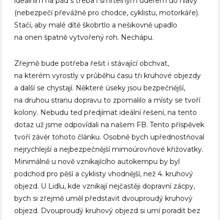
ideálním na pád s třeba i smrtelným úderem do hlavy
(nebezpečí převážně pro chodce, cyklistu, motorkáře).
Stačí, aby malé dítě škobrtlo a nešikovně upadlo
na onen špatně vytvořený roh. Nechápu.
Zřejmě bude potřeba řešit i stávající obchvat,
na kterém vyrostly v průběhu času tři kruhové objezdy
a další se chystají. Některé úseky jsou bezpečnější,
na druhou stranu dopravu to zpomalilo a místy se tvoří
kolony. Nebudu teď předjímat ideální řešení, na tento
dotaz už jsme odpovídali na našem FB. Tento příspěvek
tvoří závěr tohoto článku. Osobně bych upřednostňoval
nejrychlejší a nejbezpečnější mimoúrovňové křižovatky.
Minimálně u nově vznikajícího autokempu by byl
podchod pro pěší a cyklisty vhodnější, než 4. kruhový
objezd. U Lidlu, kde vznikají nejčastěji dopravní zácpy,
bych si zřejmě uměl představit dvouproudý kruhový
objezd. Dvouproudý kruhový objezd si umí poradit bez