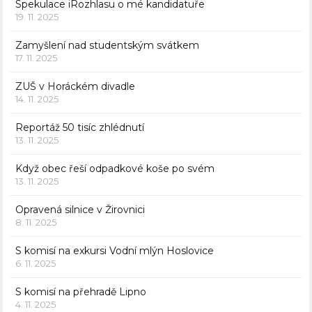
Spekulace iRozhlasu o mé kandidatuře
19. 11. 2025
Zamyšlení nad studentským svátkem
17. 11. 2025
ZUŠ v Horáckém divadle
14. 11. 2025
Reportáž 50 tisíc zhlédnutí
13. 11. 2025
Když obec řeší odpadkové koše po svém
13. 11. 2025
Opravená silnice v Žirovnici
8. 11. 2025
S komisí na exkursi Vodní mlýn Hoslovice
6. 11. 2025
S komisí na přehradě Lipno
4. 11. 2025