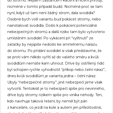
do stromu. Nejsem zastáncem kácení a ničení přírody,
nicméně v tomto případě budiž. Nicméně proč se tam
nyní, když už tam není žádný strom, dala svodidla?
Osobně bych volil variantu buď pokácet stromy, nebo
nainstalovat svodidla. Došlo k pokácení potenciálně
nebezpečných stromů a další riziko tam bylo vytvořeno
umístěním svodidel. Po vykácení při “vylítnutí” ze
zatáčky by nejspíše nedošlo ke smrtelnému nárazu
do stromu. Po přidání svodidel si však představme, že
se proti vám někdo vyřítí až do vašeho směru a kvůli
svodidlům nemáte kam uhnout. Dříve by ostřílený řidič
byl schopen rychle vyhodnotit “příkop nebo čelní náraz”,
dnes kvůli svodidlům je varianta jedna – čelní náraz.
Ubyly “nebezpečné stromy”, jiné nebezpečí jsme však
vytvořili. Tentokrát je to nebezpečí spíše pro nevinného,
dříve byly stromy rizikem spíše pro viníka nehody. Ten,
kdo navrhuje taková řešení, by neměl být pán
z kanceláře, co jezdí na kole a autem jen příležitostně,