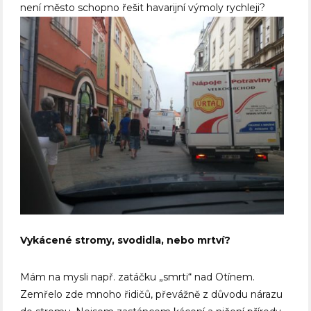
není město schopno řešit havarijní výmoly rychleji?
Vykácené stromy, svodidla, nebo mrtví?
Mám na mysli např. zatáčku „smrti“ nad Otínem.
Zemřelo zde mnoho řidičů, převážně z důvodu nárazu