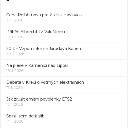
Cena Pelhřimova pro Zuzku Havlovou
31. 1. 2026
Příběh Albrechta z Valdštejnu
27. 1. 2026
20.1. – Vzpomínka na Jaroslava Kuberu
20. 1. 2026
Na plese v Kamenici nad Lipou
18. 1. 2026
Debata v Křeči o větrných elektrárnách
17. 1. 2026
Jak zrušit emisní povolenky ETS2
15. 1. 2026
Splnil jsem další slib
14. 1. 2026