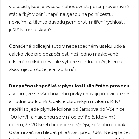
v úsecích, kde je vysoká nehodovost, policii preventivně
stát a “být viděn”, např. na sjezdu na polní cestu,
nevidím. Z těchto důvodů jsem proti měření rychlosti,
ještě k tomu skryté.
Označené policejní auto v nebezpečném úseku udělá
daleko více pro bezpečnost, než jedno maskované,
o kterém nikdo neví, ale vybere si jednu oběť, kterou
zkasíruje, protože jela 120 km/h.
Bezpečnost spočívá v plynulosti silničního provozu
a v tom, že se všechny jeho prvky chovají předvídatelně
a hodně podobně. Opak je obrovským rizikem. Když
například jede plynule kolona od Jarošova do Včelnice
100 km/h a najednou se v ní objeví řidič, který má
dojem, že 70 km/h bude bezpečnější, způsobuje opak.
Ostatní začnou hledat příležitost předjíždět. Nedej bože,