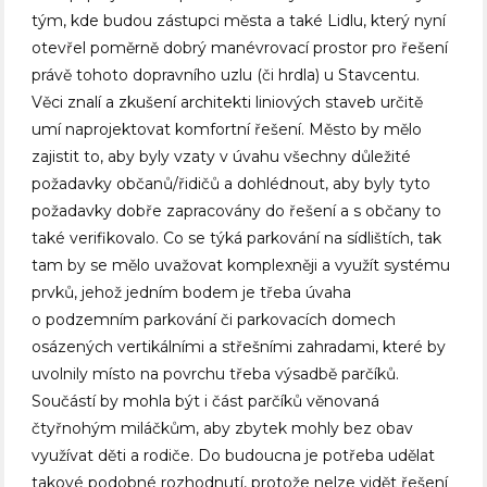
tým, kde budou zástupci města a také Lidlu, který nyní
otevřel poměrně dobrý manévrovací prostor pro řešení
právě tohoto dopravního uzlu (či hrdla) u Stavcentu.
Věci znalí a zkušení architekti liniových staveb určitě
umí naprojektovat komfortní řešení. Město by mělo
zajistit to, aby byly vzaty v úvahu všechny důležité
požadavky občanů/řidičů a dohlédnout, aby byly tyto
požadavky dobře zapracovány do řešení a s občany to
také verifikovalo. Co se týká parkování na sídlištích, tak
tam by se mělo uvažovat komplexněji a využít systému
prvků, jehož jedním bodem je třeba úvaha
o podzemním parkování či parkovacích domech
osázených vertikálními a střešními zahradami, které by
uvolnily místo na povrchu třeba výsadbě parčíků.
Součástí by mohla být i část parčíků věnovaná
čtyřnohým miláčkům, aby zbytek mohly bez obav
využívat děti a rodiče. Do budoucna je potřeba udělat
takové podobné rozhodnutí, protože nelze vidět řešení