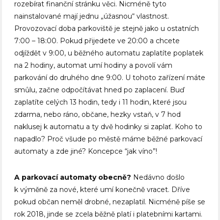
rozebírat finanční stránku věci. Nicméně tyto
nainstalované mají jednu „úžasnou“ vlastnost.
Provozovací doba parkoviště je stejně jako u ostatních
7:00 – 18:00. Pokud přijedete ve 20:00 a chcete
odjíždět v 9:00, u běžného automatu zaplatíte poplatek
na 2 hodiny, automat umí hodiny a povolí vám
parkování do druhého dne 9:00. U tohoto zařízení máte
smůlu, začne odpočítávat hned po zaplacení. Buď
zaplatíte celých 13 hodin, tedy i 11 hodin, které jsou
zdarma, nebo ráno, občane, hezky vstaň, v 7 hod
naklusej k automatu a ty dvě hodinky si zaplať. Koho to
napadlo? Proč všude po městě máme běžné parkovací
automaty a zde jiné? Koncepce “jak víno”!
A parkovací automaty obecně?
Nedávno došlo
k výměně za nové, které umí konečně vracet. Dříve
pokud občan neměl drobné, nezaplatil. Nicméně píše se
rok 2018, jinde se zcela běžně platí i platebními kartami.