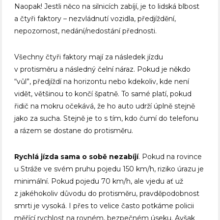
Naopak! Jestli něco na silnicích zabíjí, je to lidská blbost
a čtyři faktory – nezvládnutí vozidla, předjíždění,
nepozornost, nedání/nedostání přednosti.
Všechny čtyři faktory mají za následek jízdu
v protisměru a následný čelní náraz. Pokud je někdo
“vůl”, předjíždí na horizontu nebo kdekoliv, kde není
vidět, většinou to končí špatně. To samé platí, pokud
řidič na mokru očekává, že ho auto udrží úplně stejně
jako za sucha. Stejně je to s tím, kdo čumí do telefonu
a rázem se dostane do protisměru.
Rychlá jízda sama o sobě nezabíjí
. Pokud na rovince
u Stráže ve svém pruhu pojedu 150 km/h, riziko úrazu je
minimální. Pokud pojedu 70 km/h, ale vjedu ať už
z jakéhokoliv důvodu do protisměru, pravděpodobnost
smrti je vysoká. I přes to velice často potkáme policii
měřící rychlost na rovném, bezpečném úseku. Avšak