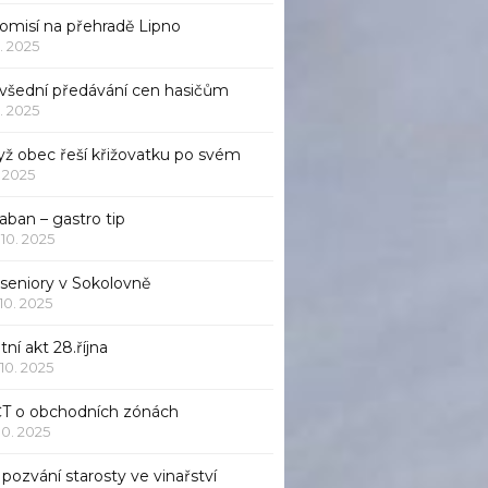
komisí na přehradě Lipno
1. 2025
všední předávání cen hasičům
1. 2025
yž obec řeší křižovatku po svém
1. 2025
aban – gastro tip
 10. 2025
 seniory v Sokolovně
 10. 2025
tní akt 28.října
 10. 2025
ČT o obchodních zónách
 10. 2025
pozvání starosty ve vinařství