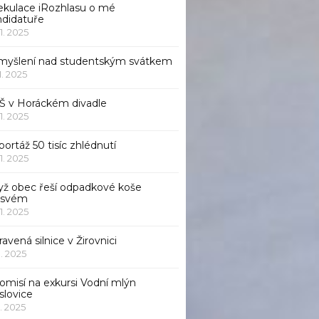
ekulace iRozhlasu o mé
ndidatuře
11. 2025
myšlení nad studentským svátkem
11. 2025
Š v Horáckém divadle
11. 2025
ortáž 50 tisíc zhlédnutí
11. 2025
yž obec řeší odpadkové koše
 svém
11. 2025
avená silnice v Žirovnici
1. 2025
omisí na exkursi Vodní mlýn
slovice
1. 2025