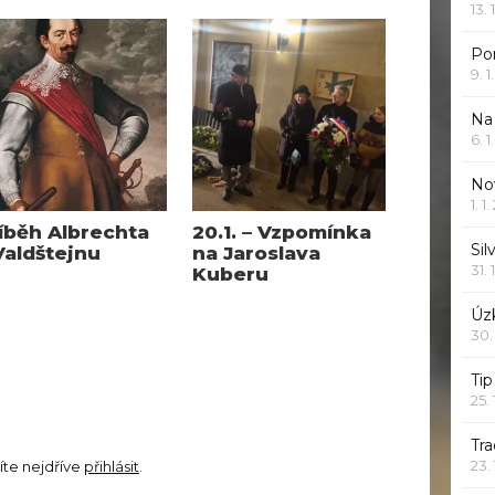
13. 
Po
9. 
Na
6. 
Nov
1. 1
íběh Albrechta
20.1. – Vzpomínka
Sil
Valdštejnu
na Jaroslava
31. 
Kuberu
Úzk
30.
Ti
25.
Tr
23.
íte nejdříve
přihlásit
.