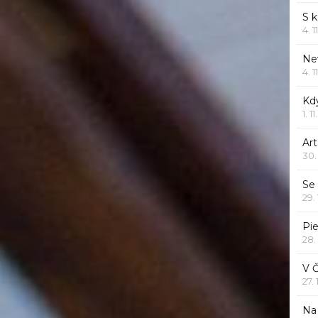
S 
4. 1
Ne
4. 1
Kd
1. 1
Art
30.
Se
29.
Pie
28.
V 
27.
Na 