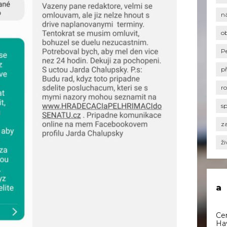
n
o
P
p
r
s
za
ži
a
Ce
Ha