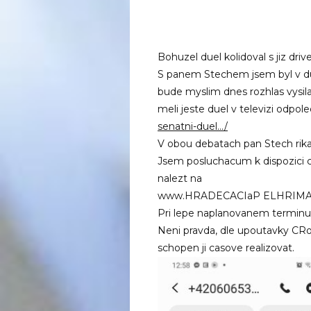
Bohuzel duel kolidoval s jiz dri
S panem Stechem jsem byl v due
bude myslim dnes rozhlas vysila
meli jeste duel v televizi odpol
senatni-duel…/
V obou debatach pan Stech rikal
Jsem posluchacum k dispozici cel
nalezt na
www.HRADECACIaP ELHRIMA
Pri lepe naplanovanem terminu 
Neni pravda, dle upoutavky CRo,
schopen ji casove realizovat.