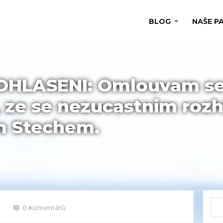
BLOG
NAŠE P
OHLASENI: Omlouvam s
 ze se nezucastnim roz
m Stechem.
0 Komentářů