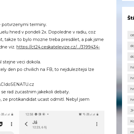
Št
ve potvrzenymi terminy.
lu hned v pondeli 2x. Dopoledne v radiu, coz
c
t, takze to bylo mozne treba presdilet, a pak jsme
d
edne viz.
https://ct24.ceskatelevize.cz/…/3199434-
d
 stejne veci dokola.
hi
y den po chvilich na FB, to nejdulezitejsi lze
h
CIdoSENATU.cz
h
se rad zucastnim jakekoli debaty.
 ze protikandidat ucast odmitl. Nebyl jsem
h
J
K
m