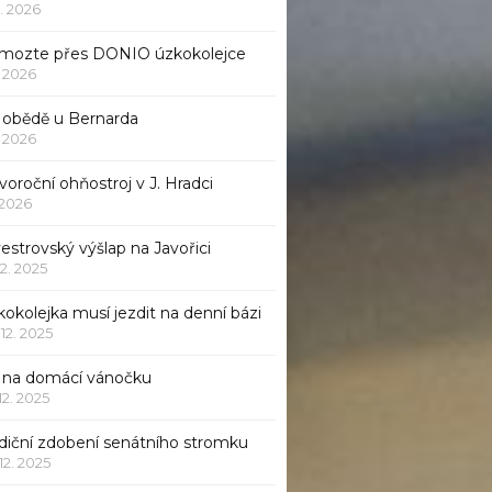
1. 2026
mozte přes DONIO úzkokolejce
1. 2026
 obědě u Bernarda
1. 2026
oroční ohňostroj v J. Hradci
. 2026
vestrovský výšlap na Javořici
12. 2025
okolejka musí jezdit na denní bázi
 12. 2025
p na domácí vánočku
 12. 2025
adiční zdobení senátního stromku
 12. 2025