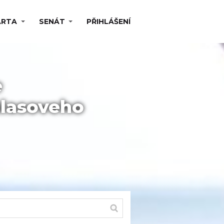
ARTA
SENÁT
PŘIHLÁŠENÍ
e
hlasoveho