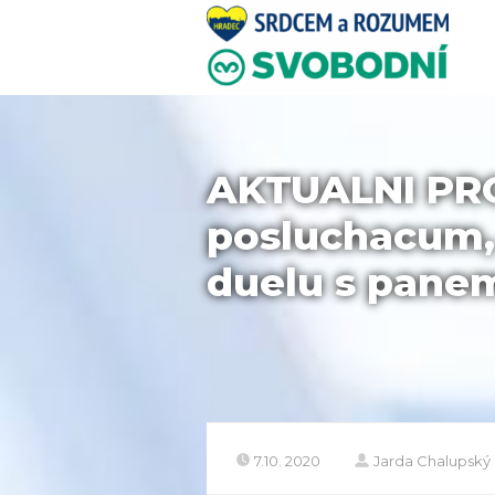
AKTUALNI PR
posluchacum,
duelu s pane
7.10. 2020
Jarda Chalupský