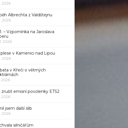
1. 2026
běh Albrechta z Valdštejnu
 1. 2026
1. – Vzpomínka na Jaroslava
beru
 1. 2026
 plese v Kamenici nad Lipou
 1. 2026
bata v Křeči o větrných
ktrárnách
1. 2026
 zrušit emisní povolenky ETS2
1. 2026
nil jsem další slib
1. 2026
chvala silničářům