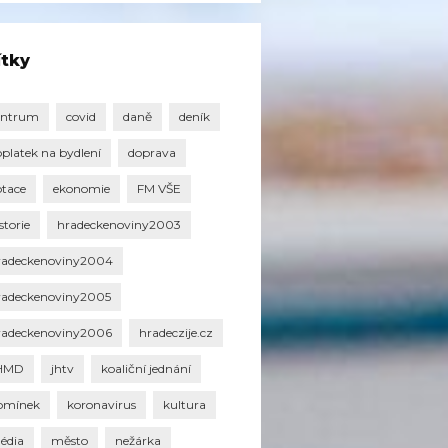
ítky
entrum
covid
daně
deník
oplatek na bydlení
doprava
otace
ekonomie
FM VŠE
storie
hradeckenoviny2003
radeckenoviny2004
radeckenoviny2005
radeckenoviny2006
hradeczije.cz
HMD
jhtv
koaliční jednání
omínek
koronavirus
kultura
édia
město
nežárka