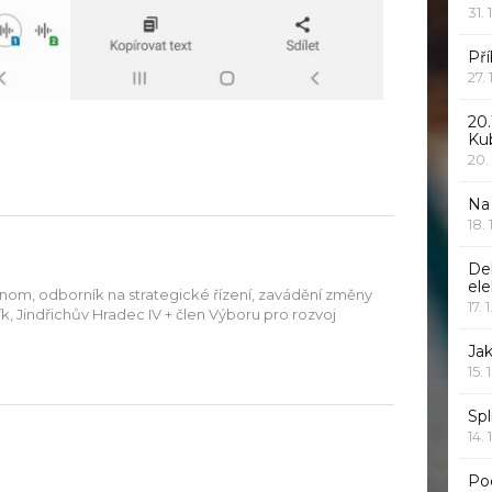
31. 
Pří
27.
20.
Ku
20.
Na
18.
De
ele
onom, odborník na strategické řízení, zavádění změny
17. 
aník, Jindřichův Hradec IV + člen Výboru pro rozvoj
Jak
15. 
Spl
14. 
Po