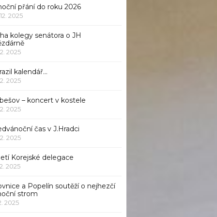
noční přání do roku 2026
 12. 2025
iha kolegy senátora o JH
ězdárně
12. 2025
azil kalendář…
12. 2025
bešov – koncert v kostele
12. 2025
dvánoční čas v J.Hradci
12. 2025
jetí Korejské delegace
12. 2025
ovnice a Popelín soutěží o nejhezčí
noční strom
12. 2025