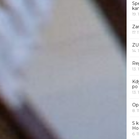
Sp
ka
19. 
Za
17. 
ZU
14. 
Rep
13. 
Kd
po
13. 
Opr
8. 1
S k
Ho
6. 1