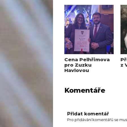
Cena Pelhřimova
Př
pro Zuzku
z 
Havlovou
Komentáře
Přidat komentář
Pro přidávání komentářů se mus