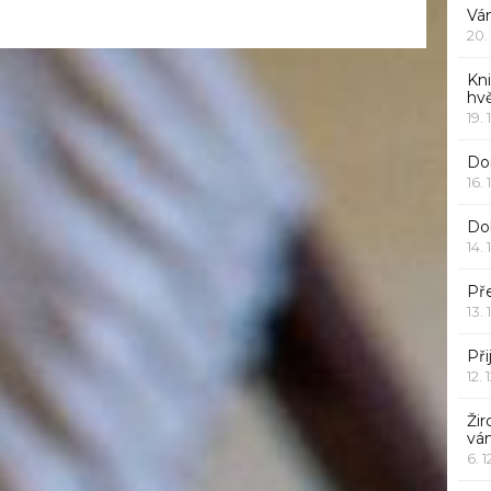
Vá
20.
Kn
hv
19. 
Dor
16. 
Do
14. 
Pře
13. 
Při
12. 
Žir
vá
6. 