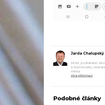
Jarda Chalupský
46 let, podnikatel, ek
a řízení kvality, nestr
města
Více informací
Podobné články