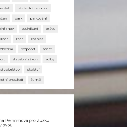
áměstí
obchodní centrum
bčan
park
parkování
elhřimov
podnikání
právo
říroda
rada
rozhlas
ozhledna
rozpočet
senát
port
stavební zákon
volby
stupitelstvo
školství
votní prostředí
žurnál
na Pelhřimova pro Zuzku
vlovou