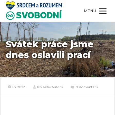
MENU
Svátek práce jsme
dnes oslavili prací
1.5. 2022
Kolektiv Autorů
0 Komentářů