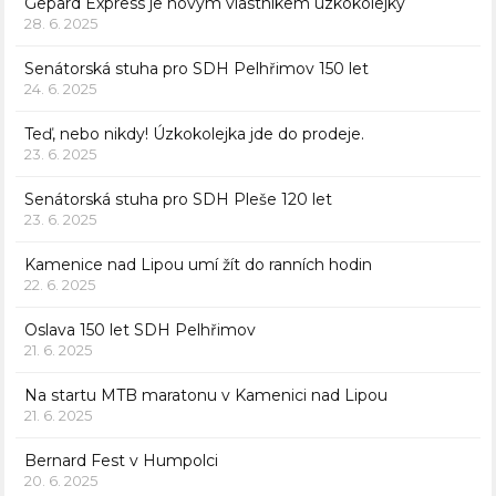
Gepard Express je novým vlastníkem úzkokolejky
28. 6. 2025
Senátorská stuha pro SDH Pelhřimov 150 let
24. 6. 2025
Teď, nebo nikdy! Úzkokolejka jde do prodeje.
23. 6. 2025
Senátorská stuha pro SDH Pleše 120 let
23. 6. 2025
Kamenice nad Lipou umí žít do ranních hodin
22. 6. 2025
Oslava 150 let SDH Pelhřimov
21. 6. 2025
Na startu MTB maratonu v Kamenici nad Lipou
21. 6. 2025
Bernard Fest v Humpolci
20. 6. 2025