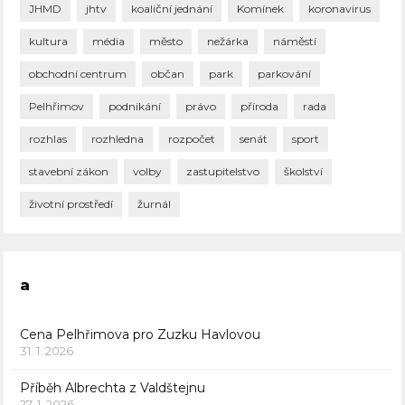
JHMD
jhtv
koaliční jednání
Komínek
koronavirus
kultura
média
město
nežárka
náměstí
obchodní centrum
občan
park
parkování
Pelhřimov
podnikání
právo
příroda
rada
rozhlas
rozhledna
rozpočet
senát
sport
stavební zákon
volby
zastupitelstvo
školství
životní prostředí
žurnál
a
Cena Pelhřimova pro Zuzku Havlovou
31. 1. 2026
Příběh Albrechta z Valdštejnu
27. 1. 2026