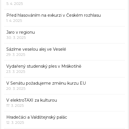
5. 4. 2025
Před hlasováním na exkurzi v Českém rozhlasu
1. 4. 2025
Jaro v regionu
30. 3. 2025
Sázíme veselou alej ve Veselé
29. 3. 2025
Vydařený studenský ples v Mrákotíně
23. 3. 2025
V Senátu požadujeme změnu kurzu EU
20. 3. 2025
V elektroTAXI za kulturou
17. 3. 2025
Hradečáci a Valdštejnský palác
12. 3. 2025