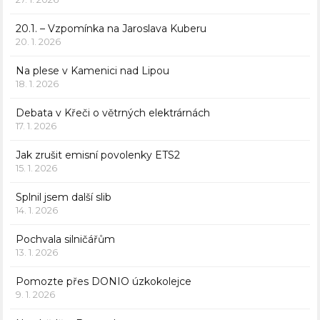
20.1. – Vzpomínka na Jaroslava Kuberu
20. 1. 2026
Na plese v Kamenici nad Lipou
18. 1. 2026
Debata v Křeči o větrných elektrárnách
17. 1. 2026
Jak zrušit emisní povolenky ETS2
15. 1. 2026
Splnil jsem další slib
14. 1. 2026
Pochvala silničářům
13. 1. 2026
Pomozte přes DONIO úzkokolejce
9. 1. 2026