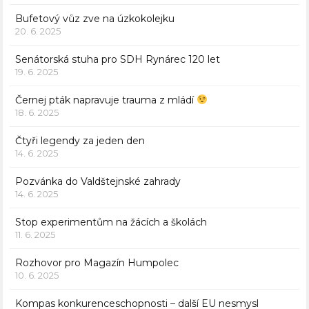
Bufetový vůz zve na úzkokolejku
20. 6. 2025
Senátorská stuha pro SDH Rynárec 120 let
19. 6. 2025
Černej pták napravuje trauma z mládí
18. 6. 2025
Čtyři legendy za jeden den
14. 6. 2025
Pozvánka do Valdštejnské zahrady
14. 6. 2025
Stop experimentům na žácích a školách
11. 6. 2025
Rozhovor pro Magazín Humpolec
10. 6. 2025
Kompas konkurenceschopnosti – další EU nesmysl