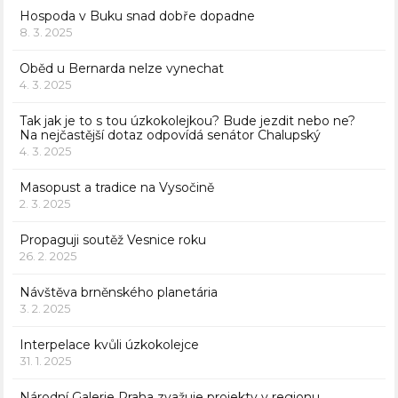
Hospoda v Buku snad dobře dopadne
8. 3. 2025
Oběd u Bernarda nelze vynechat
4. 3. 2025
Tak jak je to s tou úzkokolejkou? Bude jezdit nebo ne?
Na nejčastější dotaz odpovídá senátor Chalupský
4. 3. 2025
Masopust a tradice na Vysočině
2. 3. 2025
Propaguji soutěž Vesnice roku
26. 2. 2025
Návštěva brněnského planetária
3. 2. 2025
Interpelace kvůli úzkokolejce
31. 1. 2025
Národní Galerie Praha zvažuje projekty v regionu