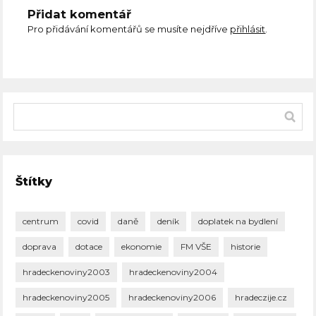
Přidat komentář
Pro přidávání komentářů se musíte nejdříve
přihlásit
.
Štítky
centrum
covid
daně
deník
doplatek na bydlení
doprava
dotace
ekonomie
FM VŠE
historie
hradeckenoviny2003
hradeckenoviny2004
hradeckenoviny2005
hradeckenoviny2006
hradeczije.cz