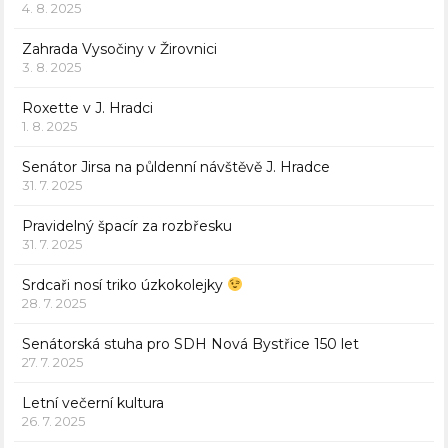
4. 8. 2025
Zahrada Vysočiny v Žirovnici
3. 8. 2025
Roxette v J. Hradci
1. 8. 2025
Senátor Jirsa na půldenní návštěvě J. Hradce
31. 7. 2025
Pravidelný špacír za rozbřesku
31. 7. 2025
Srdcaři nosí triko úzkokolejky
28. 7. 2025
Senátorská stuha pro SDH Nová Bystřice 150 let
27. 7. 2025
Letní večerní kultura
26. 7. 2025