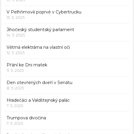
V Pelhřimově poprvé v Cybertrucku
15. 5. 2025
Jihočeský studentský parlament
14. 5. 2025
Větrná elektrárna na vlastní oči
12. 5. 2025
Přání ke Dni matek
11. 5. 2025
Den otevřených dveří v Senátu
8. 5. 2025
Hradečáci a Valdštejnský palác
7. 5. 2025
Trumpova divočina
7. 5. 2025