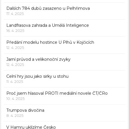
Dalších 784 dubů zasazeno u Pelhřimova
17. 4. 2025
Landfrasova zahrada a Umělá Inteligence
16. 4. 2025
Předání modelu hostince U Plhů v Kojčicích
12. 4. 2025
Jarní průvod a velikonoční zvyky
12. 4. 2025
Celní hry jsou jako sirky u stohu
11. 4. 2025
Proč jsem hlasoval PROTI mediální novele ČT/ČRo
10. 4. 2025
Trumpova divočina
8. 4. 2025
V Hamru uklízíme Česko