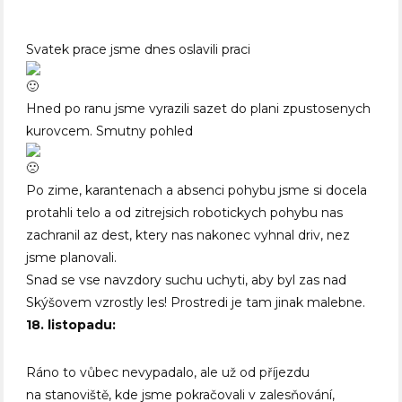
Svatek prace jsme dnes oslavili praci
Hned po ranu jsme vyrazili sazet do plani zpustosenych
kurovcem. Smutny pohled
Po zime, karantenach a absenci pohybu jsme si docela
protahli telo a od zitrejsich robotickych pohybu nas
zachranil az dest, ktery nas nakonec vyhnal driv, nez
jsme planovali.
Snad se vse navzdory suchu uchyti, aby byl zas nad
Skýšovem vzrostly les! Prostredi je tam jinak malebne.
18. listopadu:
Ráno to vůbec nevypadalo, ale už od příjezdu
na stanoviště, kde jsme pokračovali v zalesňování,