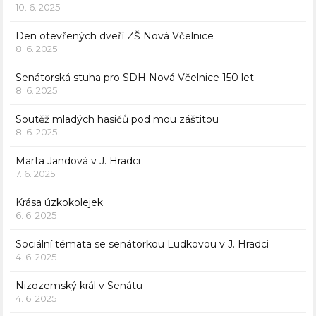
10. 6. 2025
Den otevřených dveří ZŠ Nová Včelnice
8. 6. 2025
Senátorská stuha pro SDH Nová Včelnice 150 let
8. 6. 2025
Soutěž mladých hasičů pod mou záštitou
8. 6. 2025
Marta Jandová v J. Hradci
7. 6. 2025
Krása úzkokolejek
6. 6. 2025
Sociální témata se senátorkou Ludkovou v J. Hradci
4. 6. 2025
Nizozemský král v Senátu
4. 6. 2025