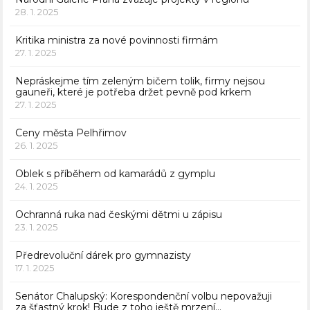
28. 1. 2025
Kritika ministra za nové povinnosti firmám
27. 1. 2025
Nepráskejme tím zeleným bičem tolik, firmy nejsou
gauneři, které je potřeba držet pevně pod krkem
27. 1. 2025
Ceny města Pelhřimov
26. 1. 2025
Oblek s příběhem od kamarádů z gymplu
24. 1. 2025
Ochranná ruka nad českými dětmi u zápisu
23. 1. 2025
Předrevoluční dárek pro gymnazisty
17. 1. 2025
Senátor Chalupský: Korespondenční volbu nepovažuji
za šťastný krok! Bude z toho ještě mrzení…