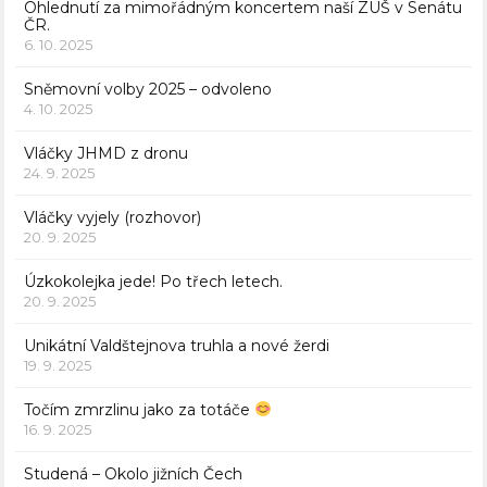
Ohlednutí za mimořádným koncertem naší ZUŠ v Senátu
ČR.
6. 10. 2025
Sněmovní volby 2025 – odvoleno
4. 10. 2025
Vláčky JHMD z dronu
24. 9. 2025
Vláčky vyjely (rozhovor)
20. 9. 2025
Úzkokolejka jede! Po třech letech.
20. 9. 2025
Unikátní Valdštejnova truhla a nové žerdi
19. 9. 2025
Točím zmrzlinu jako za totáče
16. 9. 2025
Studená – Okolo jižních Čech