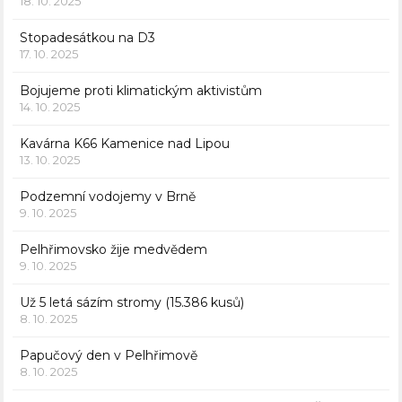
18. 10. 2025
Stopadesátkou na D3
17. 10. 2025
Bojujeme proti klimatickým aktivistům
14. 10. 2025
Kavárna K66 Kamenice nad Lipou
13. 10. 2025
Podzemní vodojemy v Brně
9. 10. 2025
Pelhřimovsko žije medvědem
9. 10. 2025
Už 5 letá sázím stromy (15.386 kusů)
8. 10. 2025
Papučový den v Pelhřimově
8. 10. 2025