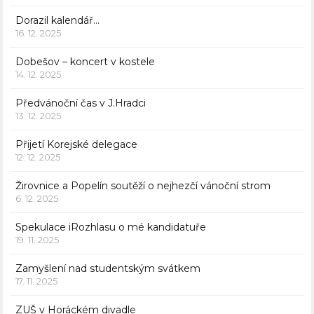
Dorazil kalendář…
16. 12. 2025
Dobešov – koncert v kostele
14. 12. 2025
Předvánoční čas v J.Hradci
13. 12. 2025
Přijetí Korejské delegace
12. 12. 2025
Žirovnice a Popelín soutěží o nejhezčí vánoční strom
6. 12. 2025
Spekulace iRozhlasu o mé kandidatuře
19. 11. 2025
Zamyšlení nad studentským svátkem
17. 11. 2025
ZUŠ v Horáckém divadle