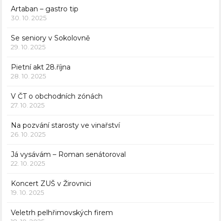
Artaban – gastro tip
30. 10. 2025
Se seniory v Sokolovně
29. 10. 2025
Pietní akt 28.října
28. 10. 2025
V ČT o obchodních zónách
27. 10. 2025
Na pozvání starosty ve vinařství
26. 10. 2025
Já vysávám – Roman senátoroval
22. 10. 2025
Koncert ZUŠ v Žirovnici
19. 10. 2025
Veletrh pelhřimovských firem