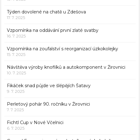
Týden dovolené na chatě u Zdešova
17. 7. 2025
Vzpomínka na oddávání první zlaté svatby
16. 7. 2025
Vzpomínka na zoufalství s reorganizací úzkokolejky
15. 7. 2025
Návštěva výroby knoflíků a autokomponent v Žirovnici
10. 7. 2025
Fikáček snad půjde ve šlépějích Šatavy
9. 7. 2025
Perleťový pohár 90. ročníku v Žirovnici
7. 7. 2025
Fichtl Cup v Nové Včelnici
6. 7. 2025