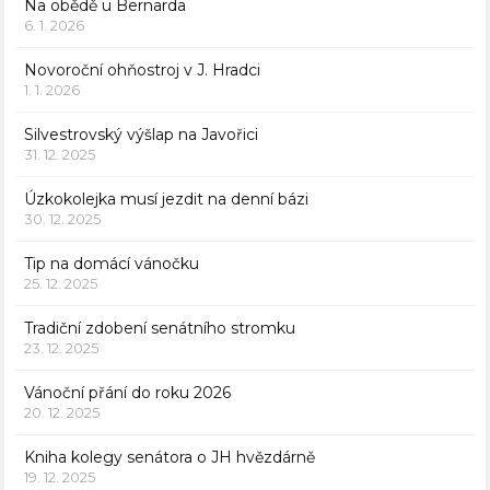
Na obědě u Bernarda
6. 1. 2026
Novoroční ohňostroj v J. Hradci
1. 1. 2026
Silvestrovský výšlap na Javořici
31. 12. 2025
Úzkokolejka musí jezdit na denní bázi
30. 12. 2025
Tip na domácí vánočku
25. 12. 2025
Tradiční zdobení senátního stromku
23. 12. 2025
Vánoční přání do roku 2026
20. 12. 2025
Kniha kolegy senátora o JH hvězdárně
19. 12. 2025