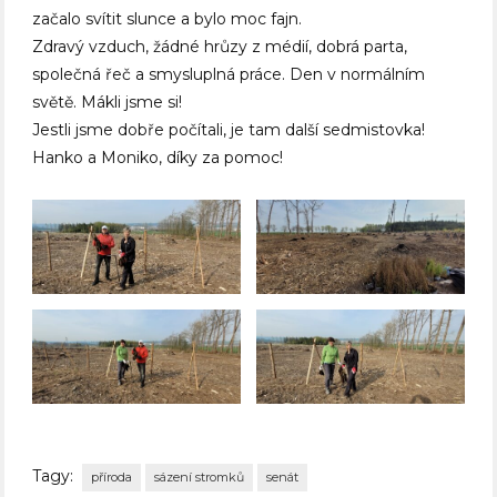
začalo svítit slunce a bylo moc fajn.
Zdravý vzduch, žádné hrůzy z médií, dobrá parta,
společná řeč a smysluplná práce. Den v normálním
světě. Mákli jsme si!
Jestli jsme dobře počítali, je tam další sedmistovka!
Hanko a Moniko, díky za pomoc!
Tagy:
příroda
sázení stromků
senát