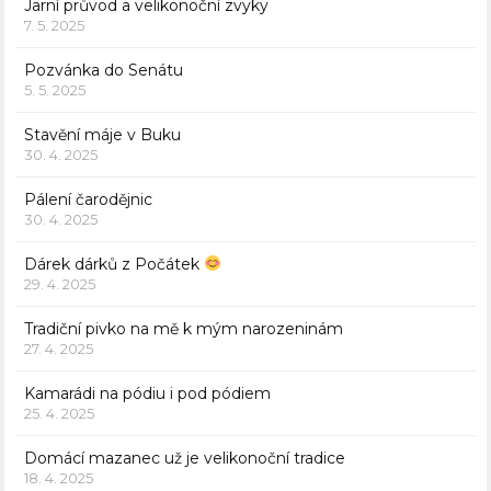
Jarní průvod a velikonoční zvyky
7. 5. 2025
Pozvánka do Senátu
5. 5. 2025
Stavění máje v Buku
30. 4. 2025
Pálení čarodějnic
30. 4. 2025
Dárek dárků z Počátek
29. 4. 2025
Tradiční pivko na mě k mým narozeninám
27. 4. 2025
Kamarádi na pódiu i pod pódiem
25. 4. 2025
Domácí mazanec už je velikonoční tradice
18. 4. 2025