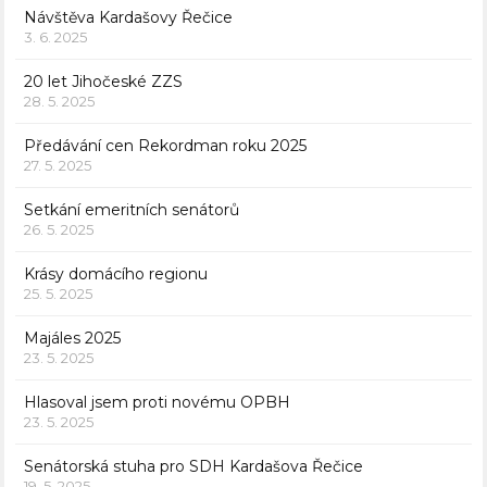
Návštěva Kardašovy Řečice
3. 6. 2025
20 let Jihočeské ZZS
28. 5. 2025
Předávání cen Rekordman roku 2025
27. 5. 2025
Setkání emeritních senátorů
26. 5. 2025
Krásy domácího regionu
25. 5. 2025
Majáles 2025
23. 5. 2025
Hlasoval jsem proti novému OPBH
23. 5. 2025
Senátorská stuha pro SDH Kardašova Řečice
19. 5. 2025