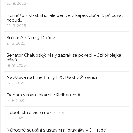
22. 8. 2025
Pomůžu z vlastního, ale peníze z kapes občanů půjčovat
nebudu
22. 8. 2025
Snídaně z farmy Doňov
21. 8. 2025
Senátor Chalupský: Malý zázrak se povedl – úzkokolejka
ožívá
18. 8. 2025
Návštěva rodinné firmy IPC Plast v Žirovnici
15. 8. 2025
Debata s maminkami v Pelhřimově
14. 8. 2025
Roboti stále více mezi námi
6. 8. 2025
Náhodné setkání s ústavními právníky v J. Hradci