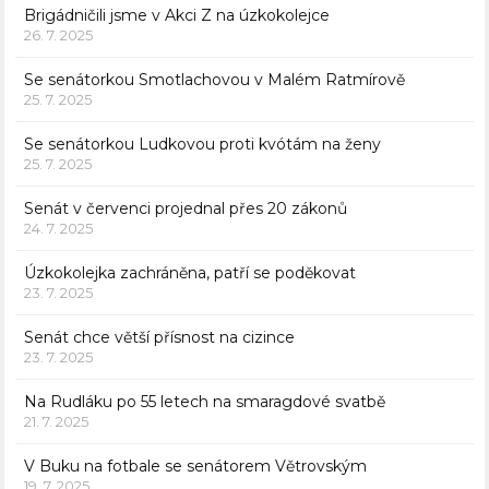
Brigádničili jsme v Akci Z na úzkokolejce
26. 7. 2025
Se senátorkou Smotlachovou v Malém Ratmírově
25. 7. 2025
Se senátorkou Ludkovou proti kvótám na ženy
25. 7. 2025
Senát v červenci projednal přes 20 zákonů
24. 7. 2025
Úzkokolejka zachráněna, patří se poděkovat
23. 7. 2025
Senát chce větší přísnost na cizince
23. 7. 2025
Na Rudláku po 55 letech na smaragdové svatbě
21. 7. 2025
V Buku na fotbale se senátorem Větrovským
19. 7. 2025