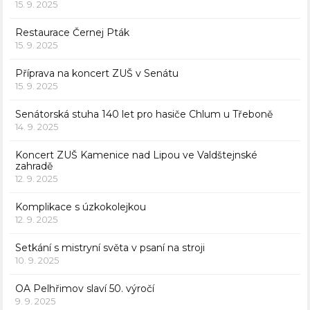
15. 9. 2025
Restaurace Černej Pták
15. 9. 2025
Příprava na koncert ZUŠ v Senátu
15. 9. 2025
Senátorská stuha 140 let pro hasiče Chlum u Třeboně
14. 9. 2025
Koncert ZUŠ Kamenice nad Lipou ve Valdštejnské
zahradě
12. 9. 2025
Komplikace s úzkokolejkou
12. 9. 2025
Setkání s mistryní světa v psaní na stroji
10. 9. 2025
OA Pelhřimov slaví 50. výročí
9. 9. 2025