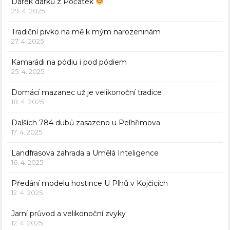
Dárek dárků z Počátek
29. 4. 2025
Tradiční pivko na mě k mým narozeninám
27. 4. 2025
Kamarádi na pódiu i pod pódiem
25. 4. 2025
Domácí mazanec už je velikonoční tradice
18. 4. 2025
Dalších 784 dubů zasazeno u Pelhřimova
17. 4. 2025
Landfrasova zahrada a Umělá Inteligence
16. 4. 2025
Předání modelu hostince U Plhů v Kojčicích
12. 4. 2025
Jarní průvod a velikonoční zvyky
12. 4. 2025