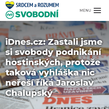
MENU
iDnes.cz: Zastali jsme
si svobody podnikání
hostinských, protože
taková vyhláška nic
neřeší říká Jaroslav
Chalupský