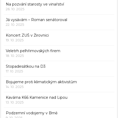
Na pozvání starosty ve vinařství
26. 10. 2025
Já vysávám – Roman senátoroval
22. 10. 2025
Koncert ZUŠ v Žirovnici
19. 10. 2025
Veletrh pelhřimovských firem
18. 10. 2025
Stopadesátkou na D3
17. 10. 2025
Bojujeme proti klimatickým aktivistům
14. 10. 2025
Kavárna K66 Kamenice nad Lipou
13. 10. 2025
Podzemní vodojemy v Brně
9. 10. 2025