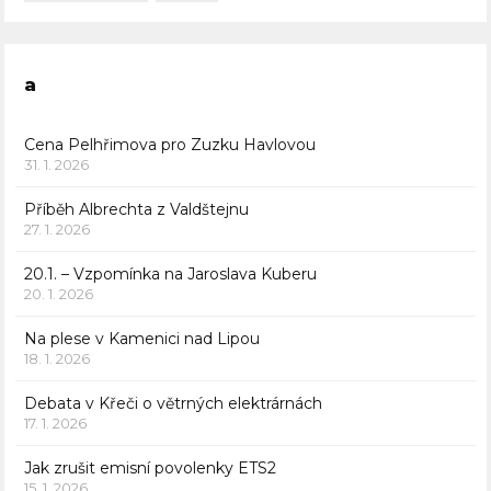
a
Cena Pelhřimova pro Zuzku Havlovou
31. 1. 2026
Příběh Albrechta z Valdštejnu
27. 1. 2026
20.1. – Vzpomínka na Jaroslava Kuberu
20. 1. 2026
Na plese v Kamenici nad Lipou
18. 1. 2026
Debata v Křeči o větrných elektrárnách
17. 1. 2026
Jak zrušit emisní povolenky ETS2
15. 1. 2026