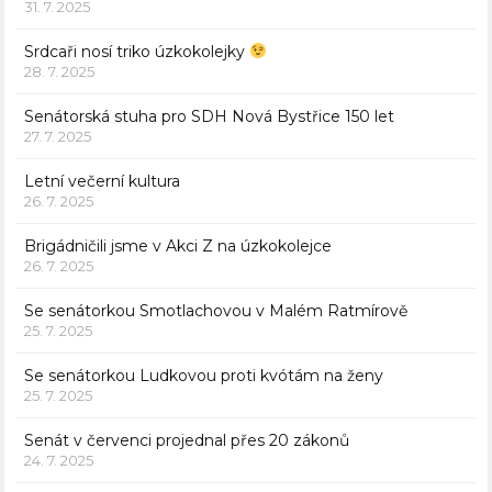
31. 7. 2025
Srdcaři nosí triko úzkokolejky
28. 7. 2025
Senátorská stuha pro SDH Nová Bystřice 150 let
27. 7. 2025
Letní večerní kultura
26. 7. 2025
Brigádničili jsme v Akci Z na úzkokolejce
26. 7. 2025
Se senátorkou Smotlachovou v Malém Ratmírově
25. 7. 2025
Se senátorkou Ludkovou proti kvótám na ženy
25. 7. 2025
Senát v červenci projednal přes 20 zákonů
24. 7. 2025