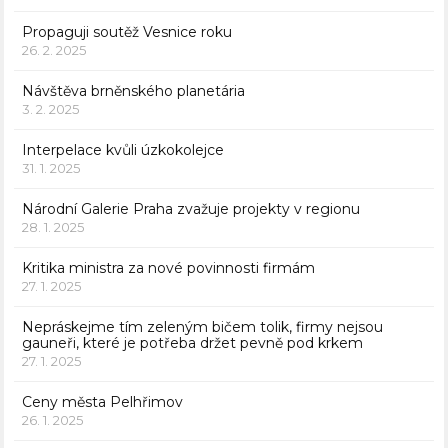
Propaguji soutěž Vesnice roku
26. 2. 2025
Návštěva brněnského planetária
3. 2. 2025
Interpelace kvůli úzkokolejce
31. 1. 2025
Národní Galerie Praha zvažuje projekty v regionu
28. 1. 2025
Kritika ministra za nové povinnosti firmám
27. 1. 2025
Nepráskejme tím zeleným bičem tolik, firmy nejsou
gauneři, které je potřeba držet pevně pod krkem
27. 1. 2025
Ceny města Pelhřimov
26. 1. 2025