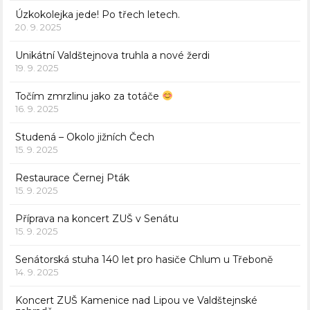
Úzkokolejka jede! Po třech letech.
20. 9. 2025
Unikátní Valdštejnova truhla a nové žerdi
19. 9. 2025
Točím zmrzlinu jako za totáče
16. 9. 2025
Studená – Okolo jižních Čech
15. 9. 2025
Restaurace Černej Pták
15. 9. 2025
Příprava na koncert ZUŠ v Senátu
15. 9. 2025
Senátorská stuha 140 let pro hasiče Chlum u Třeboně
14. 9. 2025
Koncert ZUŠ Kamenice nad Lipou ve Valdštejnské