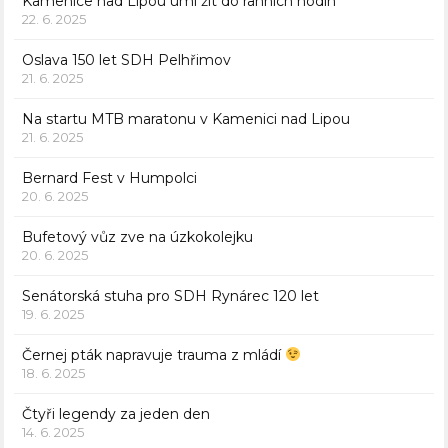
Kamenice nad Lipou umí žít do ranních hodin
22. 6. 2025
Oslava 150 let SDH Pelhřimov
21. 6. 2025
Na startu MTB maratonu v Kamenici nad Lipou
21. 6. 2025
Bernard Fest v Humpolci
20. 6. 2025
Bufetový vůz zve na úzkokolejku
20. 6. 2025
Senátorská stuha pro SDH Rynárec 120 let
19. 6. 2025
Černej pták napravuje trauma z mládí
18. 6. 2025
Čtyři legendy za jeden den
14. 6. 2025