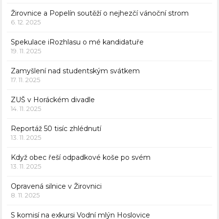
Žirovnice a Popelín soutěží o nejhezčí vánoční strom
6. 12. 2025
Spekulace iRozhlasu o mé kandidatuře
19. 11. 2025
Zamyšlení nad studentským svátkem
17. 11. 2025
ZUŠ v Horáckém divadle
14. 11. 2025
Reportáž 50 tisíc zhlédnutí
13. 11. 2025
Když obec řeší odpadkové koše po svém
13. 11. 2025
Opravená silnice v Žirovnici
8. 11. 2025
S komisí na exkursi Vodní mlýn Hoslovice