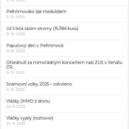
Pelhřimovsko žije medvědem
9. 10. 2025
Už 5 letá sázím stromy (15.386 kusů)
8. 10. 2025
Papučový den v Pelhřimově
8. 10. 2025
Ohlednutí za mimořádným koncertem naší ZUŠ v Senátu
ČR.
6. 10. 2025
Sněmovní volby 2025 – odvoleno
4. 10. 2025
Vláčky JHMD z dronu
24. 9. 2025
Vláčky vyjely (rozhovor)
20. 9. 2025