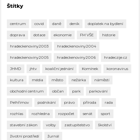
Štítky
centrum
covid
daně
deník
doplatek na bydlení
doprava
dotace
ekonomie
FM VŠE
historie
hradeckenoviny2003
hradeckenoviny2004
hradeckenoviny2005
hradeckenoviny2006
hradeczije.cz
JHMD
jhtv
koaliční jednání
Komínek
koronavirus
kultura
média
město
nežárka
náměstí
obchodní centrum
občan
park
parkování
Pelhřimov
podnikání
právo
příroda
rada
rozhlas
rozhledna
rozpočet
senát
sport
stavební zákon
volby
zastupitelstvo
školství
životní prostředí
žurnál