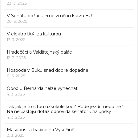
23. 3. 2025
V Senátu požadujeme změnu kurzu EU
20. 3. 2025
V elektroTAXI za kulturou
17. 3. 2025
Hradečáci a Valdštejnský palác
12. 3. 2025
Hospoda v Buku snad dobře dopadne
8. 3. 2025
Oběd u Bernarda nelze vynechat
4. 3. 2025
Tak jak je to s tou úzkokolejkou? Bude jezdit nebo ne?
Na nejčastější dotaz odpovídá senátor Chalupský
4. 3. 2025
Masopust a tradice na Vysočině
2. 3. 2025