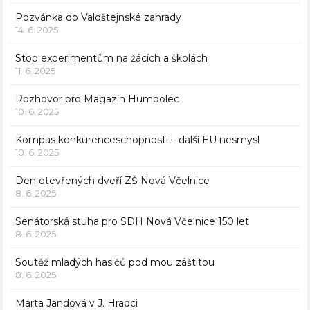
Pozvánka do Valdštejnské zahrady
14. 6. 2025
Stop experimentům na žácích a školách
11. 6. 2025
Rozhovor pro Magazín Humpolec
10. 6. 2025
Kompas konkurenceschopnosti – další EU nesmysl
10. 6. 2025
Den otevřených dveří ZŠ Nová Včelnice
8. 6. 2025
Senátorská stuha pro SDH Nová Včelnice 150 let
8. 6. 2025
Soutěž mladých hasičů pod mou záštitou
8. 6. 2025
Marta Jandová v J. Hradci