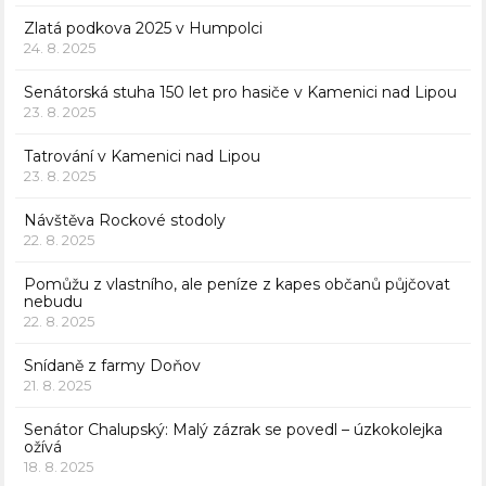
Zlatá podkova 2025 v Humpolci
24. 8. 2025
Senátorská stuha 150 let pro hasiče v Kamenici nad Lipou
23. 8. 2025
Tatrování v Kamenici nad Lipou
23. 8. 2025
Návštěva Rockové stodoly
22. 8. 2025
Pomůžu z vlastního, ale peníze z kapes občanů půjčovat
nebudu
22. 8. 2025
Snídaně z farmy Doňov
21. 8. 2025
Senátor Chalupský: Malý zázrak se povedl – úzkokolejka
ožívá
18. 8. 2025