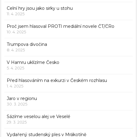
Celní hry jsou jako sirky u stohu
11. 4. 2025
Proč jsem hlasoval PROTI mediální novele ČT/ČRo
10. 4. 2025
Trumpova divočina
8. 4. 2025
V Hamru uklízíme Česko
5. 4. 2025
Před hlasováním na exkurzi v Českém rozhlasu
1. 4. 2025
Jaro v regionu
30. 3. 2025
Sázíme veselou alej ve Veselé
29. 3. 2025
Vydařený studenský ples v Mrákotíně