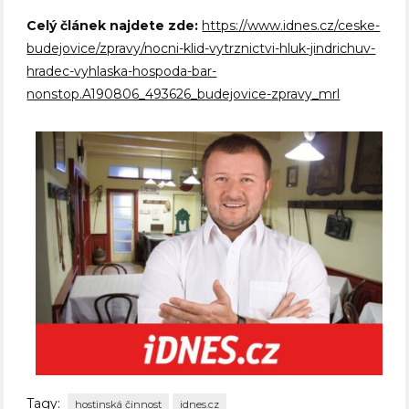
Celý článek najdete zde:
https://www.idnes.cz/ceske-
budejovice/zpravy/nocni-klid-vytrznictvi-hluk-jindrichuv-
hradec-vyhlaska-hospoda-bar-
nonstop.A190806_493626_budejovice-zpravy_mrl
Tagy:
hostinská činnost
idnes.cz