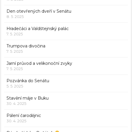
Den otevřených dveří v Senátu
8. 5. 2025
Hradečáci a Valdštejnský palác
7. 5. 2025
Trumpova divočina
7. 5. 2025
Jarní průvod a velikonoční zvyky
7. 5. 2025
Pozvánka do Senátu
5. 5. 2025
Stavění máje v Buku
30. 4. 2025
Pálení čarodějnic
30. 4. 2025