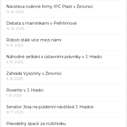
Návštěva rodinné firmy IPC Plast v Žirovnici
15. 8. 2025
Debata s maminkami v Pelhřimově
14. 8. 2025
Roboti stále více mezi námi
6. 8. 2025
Náhodné setkání s ústavními právníky v J. Hradci
4. 8. 2025
Zahrada Vysočiny v Žirovnici
3. 8. 2025
Roxette v J. Hradci
1. 8. 2025
Senátor Jirsa na půldenní návštěvě J. Hradce
31. 7. 2025
Pravidelný špacír za rozbřesku