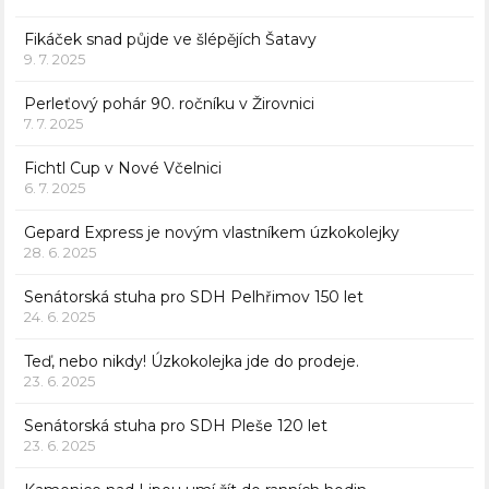
Fikáček snad půjde ve šlépějích Šatavy
9. 7. 2025
Perleťový pohár 90. ročníku v Žirovnici
7. 7. 2025
Fichtl Cup v Nové Včelnici
6. 7. 2025
Gepard Express je novým vlastníkem úzkokolejky
28. 6. 2025
Senátorská stuha pro SDH Pelhřimov 150 let
24. 6. 2025
Teď, nebo nikdy! Úzkokolejka jde do prodeje.
23. 6. 2025
Senátorská stuha pro SDH Pleše 120 let
23. 6. 2025