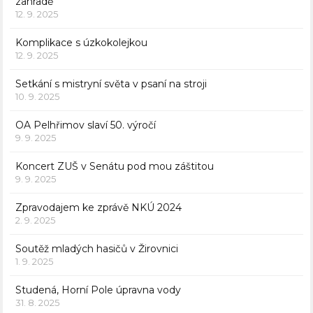
zahradě
12. 9. 2025
Komplikace s úzkokolejkou
12. 9. 2025
Setkání s mistryní světa v psaní na stroji
10. 9. 2025
OA Pelhřimov slaví 50. výročí
9. 9. 2025
Koncert ZUŠ v Senátu pod mou záštitou
9. 9. 2025
Zpravodajem ke zprávě NKÚ 2024
2. 9. 2025
Soutěž mladých hasičů v Žirovnici
1. 9. 2025
Studená, Horní Pole úpravna vody
31. 8. 2025