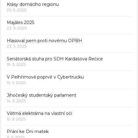
Krásy domácího regionu
25. 5. 2025
Majáles 2025
23. 5. 2025
Hlasoval jsem proti novému OPBH
23. 5. 2025
Senátorská stuha pro SDH Kardašova Řečice
19. 5. 2025
V Pelhřimově poprvé v Cybertrucku
15. 5. 2025
Jihočeský studentský parlament
14. 5. 2025
Větrná elektrárna na vlastní oči
12. 5. 2025
Přání ke Dni matek
11. 5. 2025