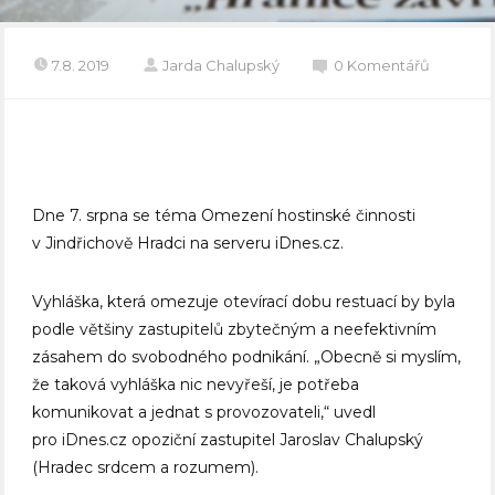
7.8. 2019
Jarda Chalupský
0 Komentářů
Dne 7. srpna se téma Omezení hostinské činnosti
v Jindřichově Hradci na serveru iDnes.cz.
Vyhláška, která omezuje otevírací dobu restuací by byla
podle většiny zastupitelů zbytečným a neefektivním
zásahem do svobodného podnikání. „Obecně si myslím,
že taková vyhláška nic nevyřeší, je potřeba
komunikovat a jednat s provozovateli,“ uvedl
pro iDnes.cz opoziční zastupitel Jaroslav Chalupský
(Hradec srdcem a rozumem).