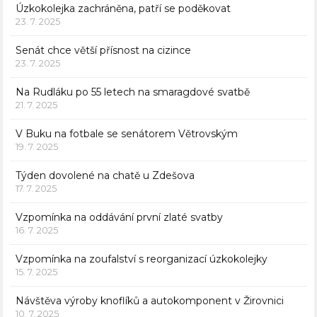
Úzkokolejka zachráněna, patří se poděkovat
23. 7. 2025
Senát chce větší přísnost na cizince
23. 7. 2025
Na Rudláku po 55 letech na smaragdové svatbě
21. 7. 2025
V Buku na fotbale se senátorem Větrovským
19. 7. 2025
Týden dovolené na chatě u Zdešova
17. 7. 2025
Vzpomínka na oddávání první zlaté svatby
16. 7. 2025
Vzpomínka na zoufalství s reorganizací úzkokolejky
15. 7. 2025
Návštěva výroby knoflíků a autokomponent v Žirovnici
10. 7. 2025