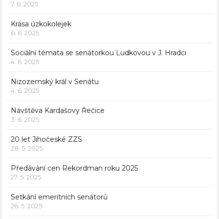
7. 6. 2025
Krása úzkokolejek
6. 6. 2025
Sociální témata se senátorkou Ludkovou v J. Hradci
4. 6. 2025
Nizozemský král v Senátu
4. 6. 2025
Návštěva Kardašovy Řečice
3. 6. 2025
20 let Jihočeské ZZS
28. 5. 2025
Předávání cen Rekordman roku 2025
27. 5. 2025
Setkání emeritních senátorů
26. 5. 2025