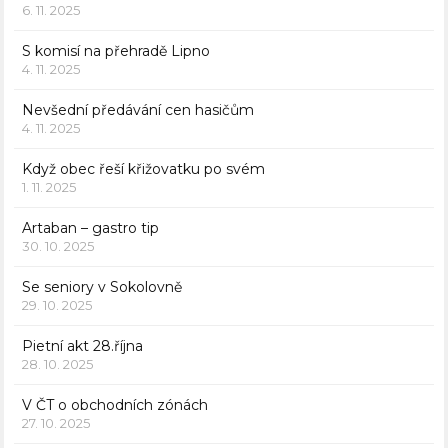
6. 11. 2025
S komisí na přehradě Lipno
4. 11. 2025
Nevšední předávání cen hasičům
4. 11. 2025
Když obec řeší křižovatku po svém
1. 11. 2025
Artaban – gastro tip
30. 10. 2025
Se seniory v Sokolovně
29. 10. 2025
Pietní akt 28.října
28. 10. 2025
V ČT o obchodních zónách
27. 10. 2025