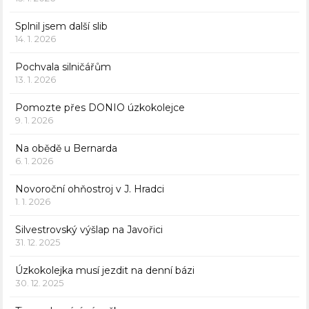
Splnil jsem další slib
14. 1. 2026
Pochvala silničářům
13. 1. 2026
Pomozte přes DONIO úzkokolejce
9. 1. 2026
Na obědě u Bernarda
6. 1. 2026
Novoroční ohňostroj v J. Hradci
1. 1. 2026
Silvestrovský výšlap na Javořici
31. 12. 2025
Úzkokolejka musí jezdit na denní bázi
30. 12. 2025