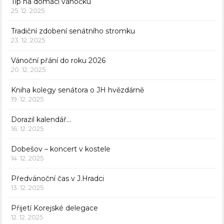
Tip na domácí vánočku
25. 12. 2025
Tradiční zdobení senátního stromku
23. 12. 2025
Vánoční přání do roku 2026
20. 12. 2025
Kniha kolegy senátora o JH hvězdárně
19. 12. 2025
Dorazil kalendář…
16. 12. 2025
Dobešov – koncert v kostele
14. 12. 2025
Předvánoční čas v J.Hradci
13. 12. 2025
Přijetí Korejské delegace
12. 12. 2025