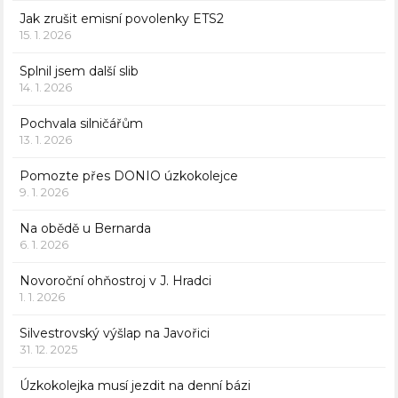
Jak zrušit emisní povolenky ETS2
15. 1. 2026
Splnil jsem další slib
14. 1. 2026
Pochvala silničářům
13. 1. 2026
Pomozte přes DONIO úzkokolejce
9. 1. 2026
Na obědě u Bernarda
6. 1. 2026
Novoroční ohňostroj v J. Hradci
1. 1. 2026
Silvestrovský výšlap na Javořici
31. 12. 2025
Úzkokolejka musí jezdit na denní bázi