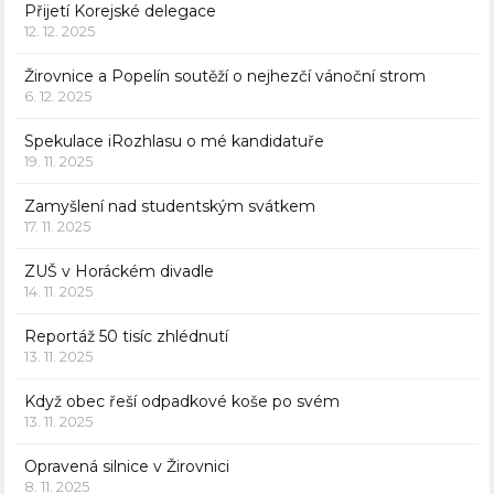
Přijetí Korejské delegace
12. 12. 2025
Žirovnice a Popelín soutěží o nejhezčí vánoční strom
6. 12. 2025
Spekulace iRozhlasu o mé kandidatuře
19. 11. 2025
Zamyšlení nad studentským svátkem
17. 11. 2025
ZUŠ v Horáckém divadle
14. 11. 2025
Reportáž 50 tisíc zhlédnutí
13. 11. 2025
Když obec řeší odpadkové koše po svém
13. 11. 2025
Opravená silnice v Žirovnici
8. 11. 2025