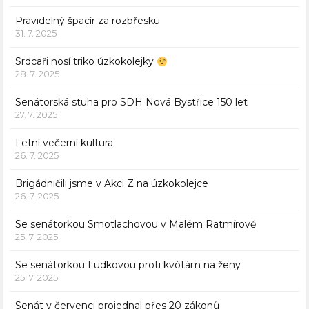
Pravidelný špacír za rozbřesku
31. 7. 2025
Srdcaři nosí triko úzkokolejky
28. 7. 2025
Senátorská stuha pro SDH Nová Bystřice 150 let
27. 7. 2025
Letní večerní kultura
26. 7. 2025
Brigádničili jsme v Akci Z na úzkokolejce
26. 7. 2025
Se senátorkou Smotlachovou v Malém Ratmírově
25. 7. 2025
Se senátorkou Ludkovou proti kvótám na ženy
25. 7. 2025
Senát v červenci projednal přes 20 zákonů