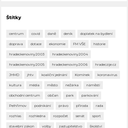
Štítky
centrum
covid
daně
deník
doplatek na bydlení
doprava
dotace
ekonomie
FM VŠE
historie
hradeckenoviny2003
hradeckenoviny2004
hradeckenoviny2005
hradeckenoviny2006
hradeczije.cz
JHMD
jhtv
koaliční jednání
Komínek
koronavirus
kultura
média
město
nežárka
náměstí
obchodní centrum
občan
park
parkování
Pelhřimov
podnikání
právo
příroda
rada
rozhlas
rozhledna
rozpočet
senát
sport
stavební zákon
volby
zastupitelstvo
školství