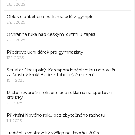
26. 1. 2025
Oblek s příběhem od kamarádů z gymplu
24. 1. 2025
Ochranná ruka nad českými dětmi u zápisu
23. 1. 2025
Předrevoluční dárek pro gymnazisty
17. 1. 2025
Senátor Chalupský: Korespondenční volbu nepovažuji
za šťastný krok! Bude z toho ještě mrzení…
10. 1. 2025
Místo novoroční rekapitulace reklama na sportovní
kroužky
7. 1. 2025
Přivítání Nového roku bez zbytečného rachotu
1. 1. 2025
Tradiční silvestrovský výšlap na Javořici 2024