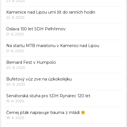
23. 6. 2025
Kamenice nad Lipou umí žít do ranních hodin
22. 6. 2025
Oslava 150 let SDH Pelhřimov
21. 6. 2025
Na startu MTB maratonu v Kamenici nad Lipou
21. 6. 2025
Bernard Fest v Humpolci
20. 6. 2025
Bufetový vůz zve na úzkokolejku
20. 6. 2025
Senátorská stuha pro SDH Rynárec 120 let
19. 6. 2025
Černej pták napravuje trauma z mládí
18. 6. 2025