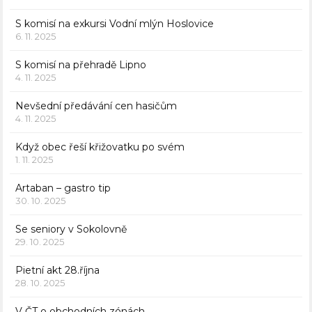
S komisí na exkursi Vodní mlýn Hoslovice
6. 11. 2025
S komisí na přehradě Lipno
4. 11. 2025
Nevšední předávání cen hasičům
4. 11. 2025
Když obec řeší křižovatku po svém
1. 11. 2025
Artaban – gastro tip
30. 10. 2025
Se seniory v Sokolovně
29. 10. 2025
Pietní akt 28.října
28. 10. 2025
V ČT o obchodních zónách