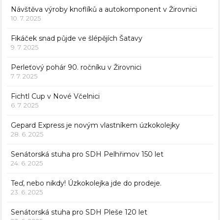
Návštěva výroby knoflíků a autokomponent v Žirovnici
10. 7. 2025
Fikáček snad půjde ve šlépějích Šatavy
9. 7. 2025
Perleťový pohár 90. ročníku v Žirovnici
7. 7. 2025
Fichtl Cup v Nové Včelnici
6. 7. 2025
Gepard Express je novým vlastníkem úzkokolejky
28. 6. 2025
Senátorská stuha pro SDH Pelhřimov 150 let
24. 6. 2025
Teď, nebo nikdy! Úzkokolejka jde do prodeje.
23. 6. 2025
Senátorská stuha pro SDH Pleše 120 let