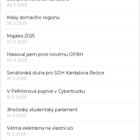
26. 5. 2025
Krásy domácího regionu
25. 5. 2025
Majáles 2025
23. 5. 2025
Hlasoval jsem proti novému OPBH
23. 5. 2025
Senátorská stuha pro SDH Kardašova Řečice
19. 5. 2025
V Pelhřimově poprvé v Cybertrucku
15. 5. 2025
Jihočeský studentský parlament
14. 5. 2025
Větrná elektrárna na vlastní oči
12. 5. 2025