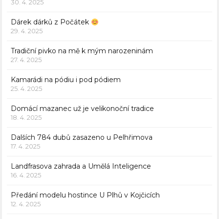
30. 4. 2025
Dárek dárků z Počátek
29. 4. 2025
Tradiční pivko na mě k mým narozeninám
27. 4. 2025
Kamarádi na pódiu i pod pódiem
25. 4. 2025
Domácí mazanec už je velikonoční tradice
18. 4. 2025
Dalších 784 dubů zasazeno u Pelhřimova
17. 4. 2025
Landfrasova zahrada a Umělá Inteligence
16. 4. 2025
Předání modelu hostince U Plhů v Kojčicích
12. 4. 2025