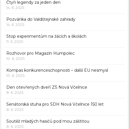
Čtyři legendy za jeden den
14. 6. 2025
Pozvánka do Valdštejnské zahrady
14. 6. 2025
Stop experimentům na žácích a školách
11. 6. 2025
Rozhovor pro Magazín Humpolec
10. 6. 2025
Kompas konkurenceschopnosti – další EU nesmysl
10. 6. 2025
Den otevřených dveří ZŠ Nová Včelnice
8. 6. 2025
Senátorská stuha pro SDH Nová Včelnice 150 let
8. 6. 2025
Soutěž mladých hasičů pod mou záštitou
8. 6. 2025