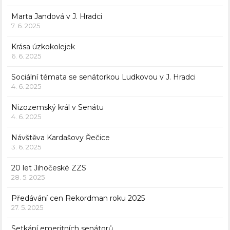
Marta Jandová v J. Hradci
7. 6. 2025
Krása úzkokolejek
6. 6. 2025
Sociální témata se senátorkou Ludkovou v J. Hradci
4. 6. 2025
Nizozemský král v Senátu
4. 6. 2025
Návštěva Kardašovy Řečice
3. 6. 2025
20 let Jihočeské ZZS
28. 5. 2025
Předávání cen Rekordman roku 2025
27. 5. 2025
Setkání emeritních senátorů