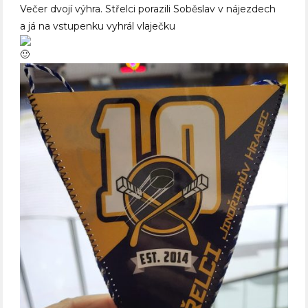
Večer dvojí výhra. Střelci porazili Soběslav v nájezdech
a já na vstupenku vyhrál vlaječku