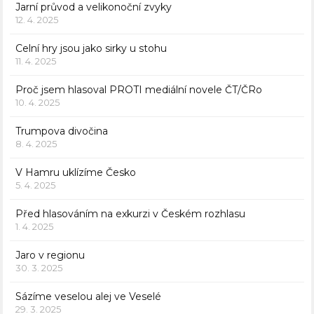
Jarní průvod a velikonoční zvyky
12. 4. 2025
Celní hry jsou jako sirky u stohu
11. 4. 2025
Proč jsem hlasoval PROTI mediální novele ČT/ČRo
10. 4. 2025
Trumpova divočina
8. 4. 2025
V Hamru uklízíme Česko
5. 4. 2025
Před hlasováním na exkurzi v Českém rozhlasu
1. 4. 2025
Jaro v regionu
30. 3. 2025
Sázíme veselou alej ve Veselé
29. 3. 2025