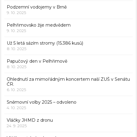
Podzemní vodojemy v Brně
9. 10. 2025
Pelhřimovsko žije medvědem
9. 10. 2025
Už 5 letá sázím stromy (15.386 kusů)
8. 10. 2025
Papučový den v Pelhřimově
8. 10. 2025
Ohlednutí za mimořádným koncertem naší ZUŠ v Senátu
ČR.
6. 10. 2025
Sněmovní volby 2025 – odvoleno
4. 10. 2025
Vláčky JHMD z dronu
24. 9. 2025