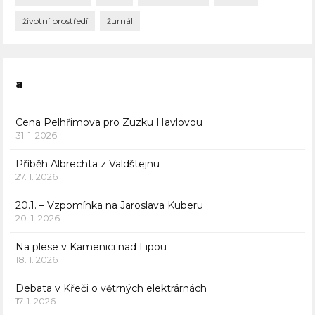
životní prostředí
žurnál
a
Cena Pelhřimova pro Zuzku Havlovou
31. 1. 2026
Příběh Albrechta z Valdštejnu
27. 1. 2026
20.1. – Vzpomínka na Jaroslava Kuberu
20. 1. 2026
Na plese v Kamenici nad Lipou
18. 1. 2026
Debata v Křeči o větrných elektrárnách
17. 1. 2026