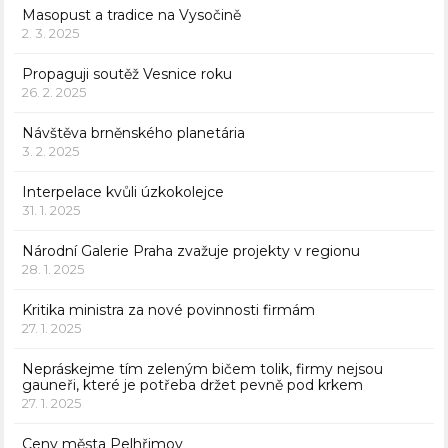
Masopust a tradice na Vysočině
2. 3. 2025
Propaguji soutěž Vesnice roku
26. 2. 2025
Návštěva brněnského planetária
3. 2. 2025
Interpelace kvůli úzkokolejce
31. 1. 2025
Národní Galerie Praha zvažuje projekty v regionu
28. 1. 2025
Kritika ministra za nové povinnosti firmám
27. 1. 2025
Nepráskejme tím zeleným bičem tolik, firmy nejsou
gauneři, které je potřeba držet pevně pod krkem
27. 1. 2025
Ceny města Pelhřimov