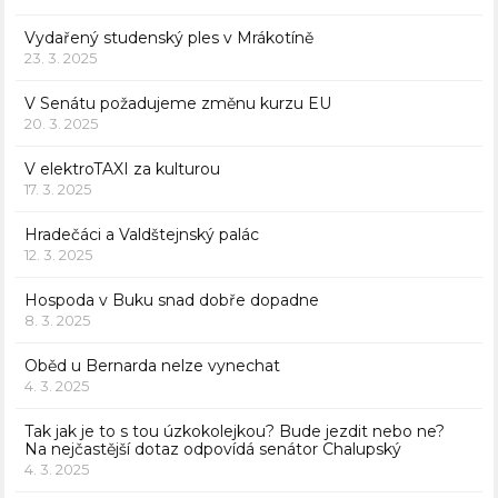
Vydařený studenský ples v Mrákotíně
23. 3. 2025
V Senátu požadujeme změnu kurzu EU
20. 3. 2025
V elektroTAXI za kulturou
17. 3. 2025
Hradečáci a Valdštejnský palác
12. 3. 2025
Hospoda v Buku snad dobře dopadne
8. 3. 2025
Oběd u Bernarda nelze vynechat
4. 3. 2025
Tak jak je to s tou úzkokolejkou? Bude jezdit nebo ne?
Na nejčastější dotaz odpovídá senátor Chalupský
4. 3. 2025