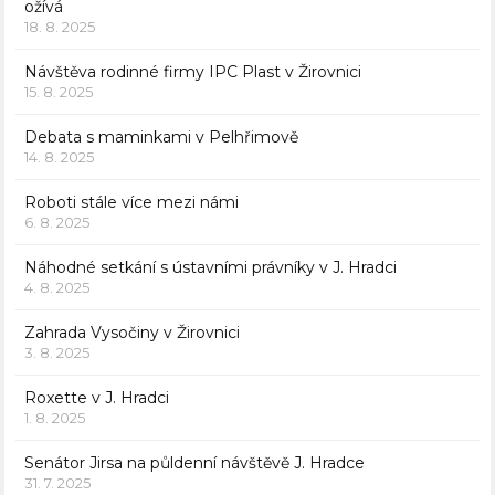
ožívá
18. 8. 2025
Návštěva rodinné firmy IPC Plast v Žirovnici
15. 8. 2025
Debata s maminkami v Pelhřimově
14. 8. 2025
Roboti stále více mezi námi
6. 8. 2025
Náhodné setkání s ústavními právníky v J. Hradci
4. 8. 2025
Zahrada Vysočiny v Žirovnici
3. 8. 2025
Roxette v J. Hradci
1. 8. 2025
Senátor Jirsa na půldenní návštěvě J. Hradce
31. 7. 2025