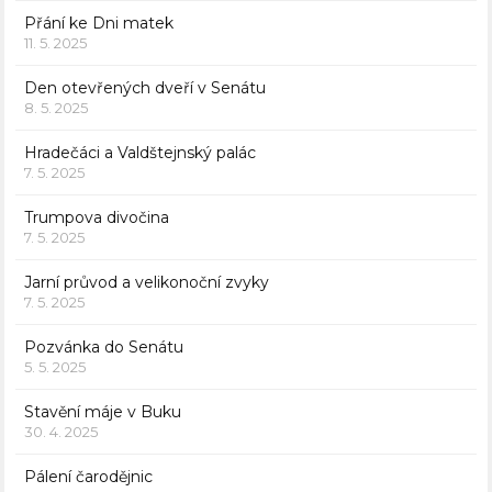
Přání ke Dni matek
11. 5. 2025
Den otevřených dveří v Senátu
8. 5. 2025
Hradečáci a Valdštejnský palác
7. 5. 2025
Trumpova divočina
7. 5. 2025
Jarní průvod a velikonoční zvyky
7. 5. 2025
Pozvánka do Senátu
5. 5. 2025
Stavění máje v Buku
30. 4. 2025
Pálení čarodějnic