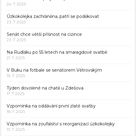
24. 7. 2025
Úzkokolejka zachráněna, patří se poděkovat
23. 7. 2025
Senát chce větší přísnost na cizince
23. 7. 2025
Na Rudláku po 55 letech na smaragdové svatbě
21. 7. 2025
V Buku na fotbale se senátorem Větrovským
19. 7. 2025
Týden dovolené na chatě u Zdešova
17. 7. 2025
Vzpomínka na oddávání první zlaté svatby
16. 7. 2025
Vzpomínka na zoufalství s reorganizací úzkokolejky
15. 7. 2025