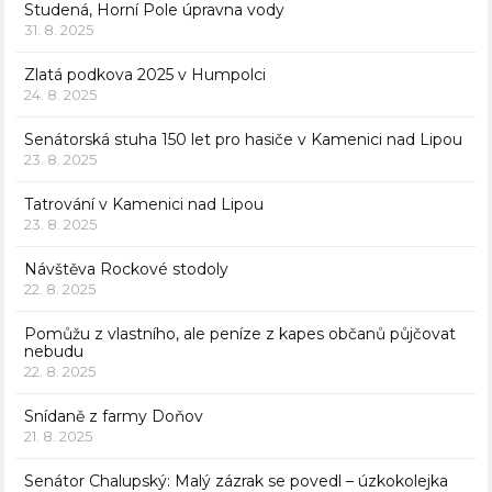
Studená, Horní Pole úpravna vody
31. 8. 2025
Zlatá podkova 2025 v Humpolci
24. 8. 2025
Senátorská stuha 150 let pro hasiče v Kamenici nad Lipou
23. 8. 2025
Tatrování v Kamenici nad Lipou
23. 8. 2025
Návštěva Rockové stodoly
22. 8. 2025
Pomůžu z vlastního, ale peníze z kapes občanů půjčovat
nebudu
22. 8. 2025
Snídaně z farmy Doňov
21. 8. 2025
Senátor Chalupský: Malý zázrak se povedl – úzkokolejka