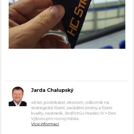
Jarda Chalupský
46 let, podnikatel, ekonom, odborník na
strategické řízení, zavádění změny a řízení
kvality, nestraník, Jindřichův Hradec IV + člen
Výboru pro rozvoj města
Více informací