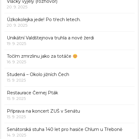
Vláčky vyjely (rozhovor)
20. 9. 2025
Úzkokolejka jede! Po třech letech.
20. 9. 2025
Unikátní Valdštejnova truhla a nové žerdi
19. 9. 2025
Točím zmrzlinu jako za totáče
16. 9. 2025
Studená – Okolo jižních Čech
15. 9. 2025
Restaurace Černej Pták
15. 9. 2025
Příprava na koncert ZUŠ v Senátu
15. 9. 2025
Senátorská stuha 140 let pro hasiče Chlum u Třeboně
14. 9. 2025