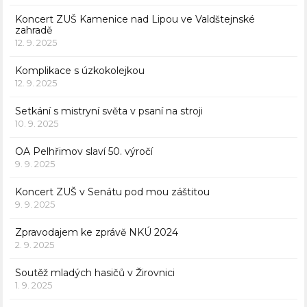
Koncert ZUŠ Kamenice nad Lipou ve Valdštejnské
zahradě
12. 9. 2025
Komplikace s úzkokolejkou
12. 9. 2025
Setkání s mistryní světa v psaní na stroji
10. 9. 2025
OA Pelhřimov slaví 50. výročí
9. 9. 2025
Koncert ZUŠ v Senátu pod mou záštitou
9. 9. 2025
Zpravodajem ke zprávě NKÚ 2024
2. 9. 2025
Soutěž mladých hasičů v Žirovnici
1. 9. 2025