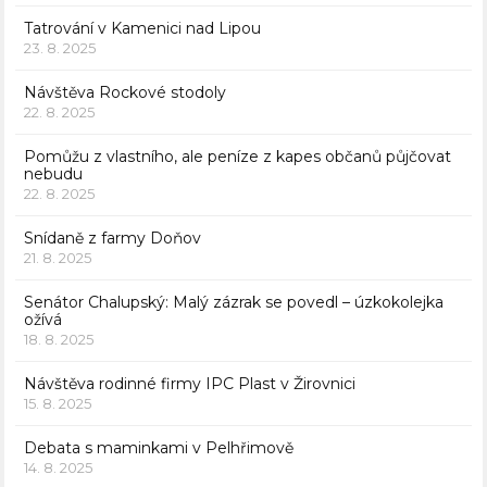
Tatrování v Kamenici nad Lipou
23. 8. 2025
Návštěva Rockové stodoly
22. 8. 2025
Pomůžu z vlastního, ale peníze z kapes občanů půjčovat
nebudu
22. 8. 2025
Snídaně z farmy Doňov
21. 8. 2025
Senátor Chalupský: Malý zázrak se povedl – úzkokolejka
ožívá
18. 8. 2025
Návštěva rodinné firmy IPC Plast v Žirovnici
15. 8. 2025
Debata s maminkami v Pelhřimově
14. 8. 2025