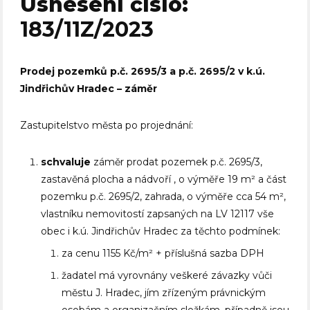
Usnesení číslo:
183/11Z/2023
Prodej pozemků p.č. 2695/3 a p.č. 2695/2 v k.ú.
Jindřichův Hradec – záměr
Zastupitelstvo města po projednání:
schvaluje
záměr prodat pozemek p.č. 2695/3,
zastavěná plocha a nádvoří , o výměře 19 m² a část
pozemku p.č. 2695/2, zahrada, o výměře cca 54 m²,
vlastníku nemovitostí zapsaných na LV 12117 vše
obec i k.ú. Jindřichův Hradec za těchto podmínek:
za cenu 1155 Kč/m² + příslušná sazba DPH
žadatel má vyrovnány veškeré závazky vůči
městu J. Hradec, jím zřízeným právnickým