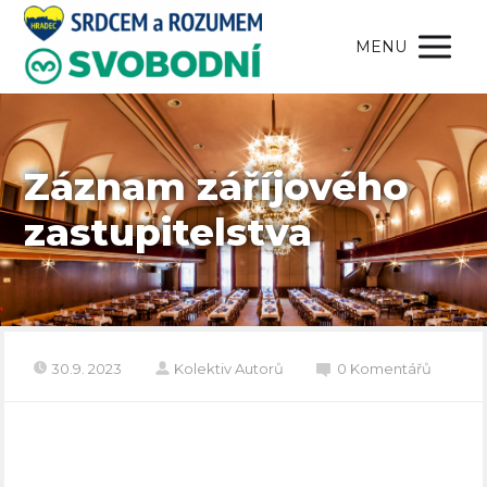
MENU
Záznam záříjového
zastupitelstva
30.9. 2023
Kolektiv Autorů
0 Komentářů