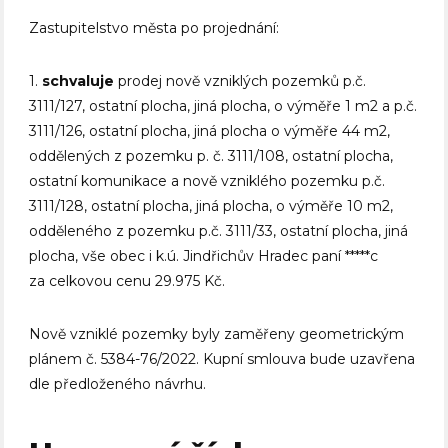
Zastupitelstvo města po projednání:
1.
schvaluje
prodej nově vzniklých pozemků p.č.
3111/127, ostatní plocha, jiná plocha, o výměře 1 m2 a p.č.
3111/126, ostatní plocha, jiná plocha o výměře 44 m2,
oddělených z pozemku p. č. 3111/108, ostatní plocha,
ostatní komunikace a nově vzniklého pozemku p.č.
3111/128, ostatní plocha, jiná plocha, o výměře 10 m2,
odděleného z pozemku p.č. 3111/33, ostatní plocha, jiná
plocha, vše obec i k.ú. Jindřichův Hradec paní *****c
za celkovou cenu 29.975 Kč.
Nově vzniklé pozemky byly zaměřeny geometrickým
plánem č. 5384-76/2022. Kupní smlouva bude uzavřena
dle předloženého návrhu.