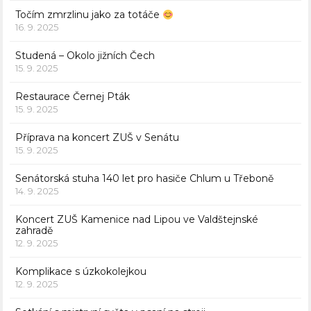
Točím zmrzlinu jako za totáče
16. 9. 2025
Studená – Okolo jižních Čech
15. 9. 2025
Restaurace Černej Pták
15. 9. 2025
Příprava na koncert ZUŠ v Senátu
15. 9. 2025
Senátorská stuha 140 let pro hasiče Chlum u Třeboně
14. 9. 2025
Koncert ZUŠ Kamenice nad Lipou ve Valdštejnské
zahradě
12. 9. 2025
Komplikace s úzkokolejkou
12. 9. 2025