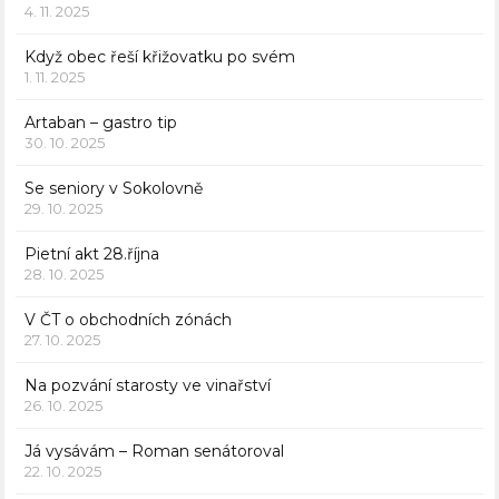
4. 11. 2025
Když obec řeší křižovatku po svém
1. 11. 2025
Artaban – gastro tip
30. 10. 2025
Se seniory v Sokolovně
29. 10. 2025
Pietní akt 28.října
28. 10. 2025
V ČT o obchodních zónách
27. 10. 2025
Na pozvání starosty ve vinařství
26. 10. 2025
Já vysávám – Roman senátoroval
22. 10. 2025