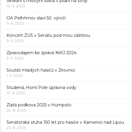
Setkání s mistryní světa v psaní na stroji
10. 9. 2025
OA Pelhřimov slaví 50. výročí
9. 9. 2025
Koncert ZUŠ v Senátu pod mou záštitou
9. 9. 2025
Zpravodajem ke zprávě NKÚ 2024
2. 9. 2025
Soutěž mladých hasičů v Žirovnici
1. 9. 2025
Studená, Horní Pole úpravna vody
31. 8. 2025
Zlatá podkova 2025 v Humpolci
24. 8. 2025
Senátorská stuha 150 let pro hasiče v Kamenici nad Lipou
23. 8. 2025