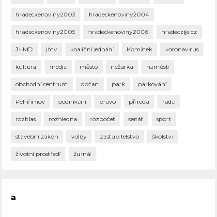
hradeckenoviny2003
hradeckenoviny2004
hradeckenoviny2005
hradeckenoviny2006
hradeczije.cz
JHMD
jhtv
koaliční jednání
Komínek
koronavirus
kultura
média
město
nežárka
náměstí
obchodní centrum
občan
park
parkování
Pelhřimov
podnikání
právo
příroda
rada
rozhlas
rozhledna
rozpočet
senát
sport
stavební zákon
volby
zastupitelstvo
školství
životní prostředí
žurnál
a