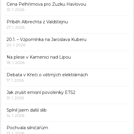
Cena Pelhřimova pro Zuzku Havlovou
31. 1. 2026
Příběh Albrechta z Valdštejnu
27. 1. 2026
20.1. – Vzpomínka na Jaroslava Kuberu
20. 1. 2026
Na plese v Kamenici nad Lipou
18. 1. 2026
Debata v Křeči o větrných elektrárnách
17. 1. 2026
Jak zrušit emisní povolenky ETS2
15. 1. 2026
Splnil jsem další slib
14. 1. 2026
Pochvala silničářům
13. 1. 2026