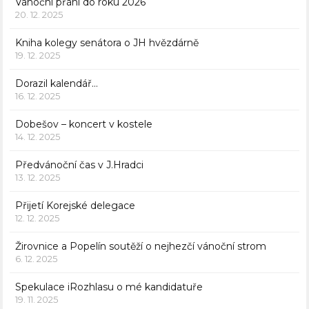
Vánoční přání do roku 2026
20. 12. 2025
Kniha kolegy senátora o JH hvězdárně
19. 12. 2025
Dorazil kalendář…
16. 12. 2025
Dobešov – koncert v kostele
14. 12. 2025
Předvánoční čas v J.Hradci
13. 12. 2025
Přijetí Korejské delegace
12. 12. 2025
Žirovnice a Popelín soutěží o nejhezčí vánoční strom
6. 12. 2025
Spekulace iRozhlasu o mé kandidatuře
19. 11. 2025