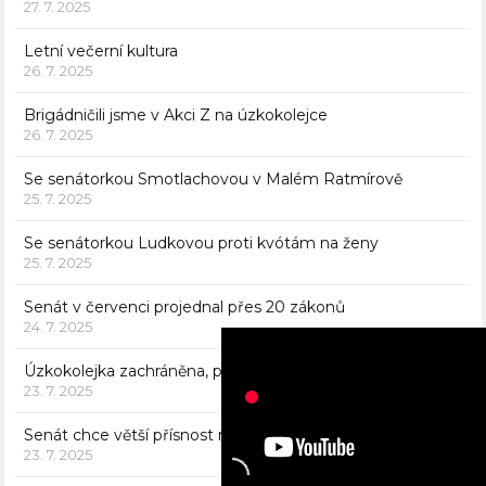
27. 7. 2025
Letní večerní kultura
26. 7. 2025
Brigádničili jsme v Akci Z na úzkokolejce
26. 7. 2025
Se senátorkou Smotlachovou v Malém Ratmírově
25. 7. 2025
Se senátorkou Ludkovou proti kvótám na ženy
25. 7. 2025
Senát v červenci projednal přes 20 zákonů
24. 7. 2025
Úzkokolejka zachráněna, patří se poděkovat
23. 7. 2025
Senát chce větší přísnost na cizince
23. 7. 2025