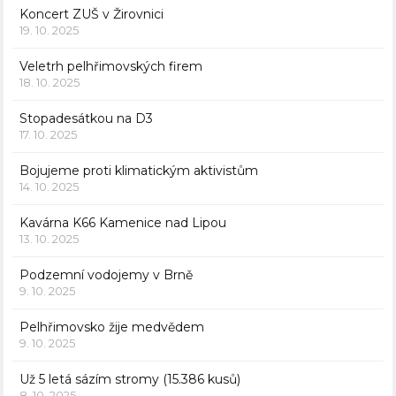
Koncert ZUŠ v Žirovnici
19. 10. 2025
Veletrh pelhřimovských firem
18. 10. 2025
Stopadesátkou na D3
17. 10. 2025
Bojujeme proti klimatickým aktivistům
14. 10. 2025
Kavárna K66 Kamenice nad Lipou
13. 10. 2025
Podzemní vodojemy v Brně
9. 10. 2025
Pelhřimovsko žije medvědem
9. 10. 2025
Už 5 letá sázím stromy (15.386 kusů)
8. 10. 2025