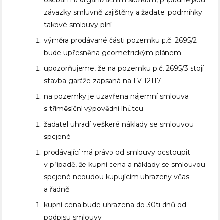
osobám a organizačním složkám, případně jsou
závazky smluvně zajištěny a žadatel podmínky
takové smlouvy plní
výměra prodávané části pozemku p.č. 2695/2
bude upřesněna geometrickým plánem
upozorňujeme, že na pozemku p.č. 2695/3 stojí
stavba garáže zapsaná na LV 12117
na pozemky je uzavřena nájemní smlouva
s tříměsíční výpovědní lhůtou
žadatel uhradí veškeré náklady se smlouvou
spojené
prodávající má právo od smlouvy odstoupit
v případě, že kupní cena a náklady se smlouvou
spojené nebudou kupujícím uhrazeny včas
a řádně
kupní cena bude uhrazena do 30ti dnů od
podpisu smlouvy