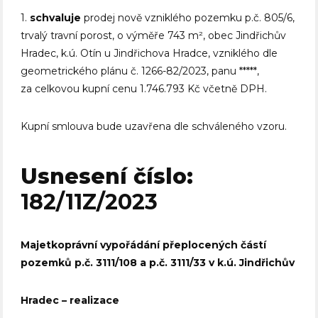
1.
schvaluje
prodej nově vzniklého pozemku p.č. 805/6,
trvalý travní porost, o výměře 743 m², obec Jindřichův
Hradec, k.ú. Otín u Jindřichova Hradce, vzniklého dle
geometrického plánu č. 1266-82/2023, panu *****,
za celkovou kupní cenu 1.746.793 Kč včetně DPH.
Kupní smlouva bude uzavřena dle schváleného vzoru.
Usnesení číslo:
182/11Z/2023
Majetkoprávní vypořádání přeplocených částí
pozemků p.č. 3111/108 a p.č. 3111/33 v k.ú. Jindřichův
Hradec – realizace