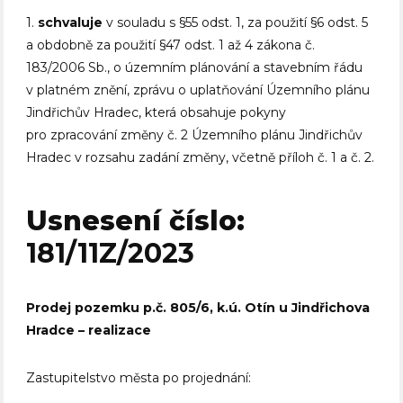
1.
schvaluje
v souladu s §55 odst. 1, za použití §6 odst. 5
a obdobně za použití §47 odst. 1 až 4 zákona č.
183/2006 Sb., o územním plánování a stavebním řádu
v platném znění, zprávu o uplatňování Územního plánu
Jindřichův Hradec, která obsahuje pokyny
pro zpracování změny č. 2 Územního plánu Jindřichův
Hradec v rozsahu zadání změny, včetně příloh č. 1 a č. 2.
Usnesení číslo:
181/11Z/2023
Prodej pozemku p.č. 805/6, k.ú. Otín u Jindřichova
Hradce – realizace
Zastupitelstvo města po projednání: