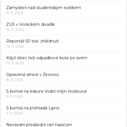
Zamyšlení nad studentským svátkem
17. 11. 2025
ZUŠ v Horáckém divadle
14. 11. 2025
Reportáž 50 tisíc zhlédnutí
13. 11. 2025
Když obec řeší odpadkové koše po svém
13. 11. 2025
Opravená silnice v Žirovnici
8. 11. 2025
S komisí na exkursi Vodní mlýn Hoslovice
6. 11. 2025
S komisí na přehradě Lipno
4. 11. 2025
Nevšední předávání cen hasičům