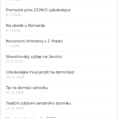
Pomozte přes DONIO úzkokolejce
9. 1. 2026
Na obědě u Bernarda
6. 1. 2026
Novoroční ohňostroj v J. Hradci
1. 1. 2026
Silvestrovský výšlap na Javořici
31. 12. 2025
Úzkokolejka musí jezdit na denní bázi
30. 12. 2025
Tip na domácí vánočku
25. 12. 2025
Tradiční zdobení senátního stromku
23. 12. 2025