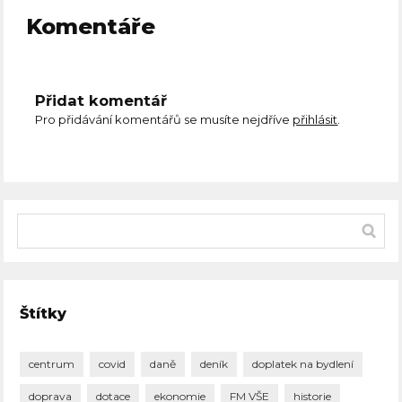
Komentáře
Přidat komentář
Pro přidávání komentářů se musíte nejdříve
přihlásit
.
Štítky
centrum
covid
daně
deník
doplatek na bydlení
doprava
dotace
ekonomie
FM VŠE
historie