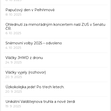
Papučový den v Pelhřimově
8. 10. 2025
Ohlednutí za mimořádným koncertem naší ZUŠ v Senátu
ČR.
6. 10. 2025
Sněmovní volby 2025 – odvoleno
4. 10. 2025
Vláčky JHMD z dronu
24. 9. 2025
Vláčky vyjely (rozhovor)
20. 9. 2025
Úzkokolejka jede! Po třech letech.
20. 9. 2025
Unikátní Valdštejnova truhla a nové žerdi
19. 9. 2025