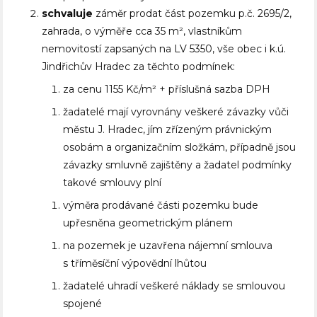
schvaluje
záměr prodat část pozemku p.č. 2695/2,
zahrada, o výměře cca 35 m², vlastníkům
nemovitostí zapsaných na LV 5350, vše obec i k.ú.
Jindřichův Hradec za těchto podmínek:
za cenu 1155 Kč/m² + příslušná sazba DPH
žadatelé mají vyrovnány veškeré závazky vůči
městu J. Hradec, jím zřízeným právnickým
osobám a organizačním složkám, případně jsou
závazky smluvně zajištěny a žadatel podmínky
takové smlouvy plní
výměra prodávané části pozemku bude
upřesněna geometrickým plánem
na pozemek je uzavřena nájemní smlouva
s tříměsíční výpovědní lhůtou
žadatelé uhradí veškeré náklady se smlouvou
spojené