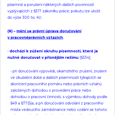
písemně a porušení některých dalších povinností
vyplývajících z §317 zákoníku práce; pokutu lze uložit
do výše 300 tis. Kč;
(8)
–
mění se právní úprava doručování
v pracovněprávních vztazích
;
•
dochází k zúžení okruhu písemností, které je
nutné doručovat v přísnějším režimu
[§334];
• při doručování výpovědi, okamžitého zrušení, zrušení
ve zkušební době a dalších písemností týkajících se
skončení pracovního poměru nebo právních vztahů
založených dohodou o provedení práce nebo
dohodou o pracovní činnosti, s výjimkou dohody podle
§49 a §77(5)a, a při doručování odvolání z pracovního
místa vedoucího zaměstnance nebo vzdání se tohoto