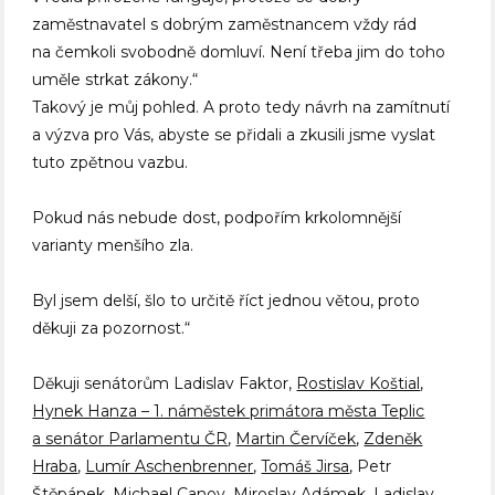
zaměstnavatel s dobrým zaměstnancem vždy rád
na čemkoli svobodně domluví. Není třeba jim do toho
uměle strkat zákony.“
Takový je můj pohled. A proto tedy návrh na zamítnutí
a výzva pro Vás, abyste se přidali a zkusili jsme vyslat
tuto zpětnou vazbu.
Pokud nás nebude dost, podpořím krkolomnější
varianty menšího zla.
Byl jsem delší, šlo to určitě říct jednou větou, proto
děkuji za pozornost.“
Děkuji senátorům Ladislav Faktor,
Rostislav Koštial
,
Hynek Hanza – 1. náměstek primátora města Teplic
a senátor Parlamentu ČR
,
Martin Červíček
,
Zdeněk
Hraba
,
Lumír Aschenbrenner
,
Tomáš Jirsa
, Petr
Štěpánek, Michael Canov, Miroslav Adámek, Ladislav