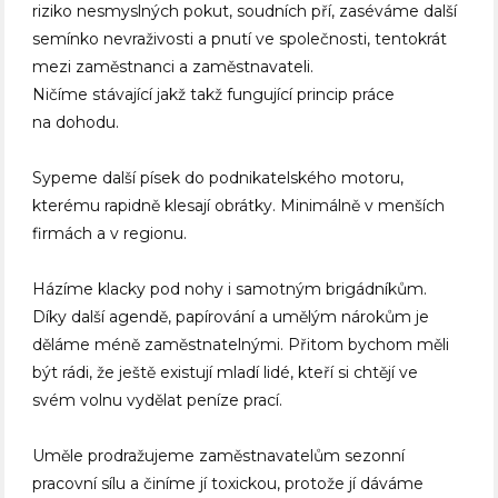
riziko nesmyslných pokut, soudních pří, zaséváme další
semínko nevraživosti a pnutí ve společnosti, tentokrát
mezi zaměstnanci a zaměstnavateli.
Ničíme stávající jakž takž fungující princip práce
na dohodu.
Sypeme další písek do podnikatelského motoru,
kterému rapidně klesají obrátky. Minimálně v menších
firmách a v regionu.
Házíme klacky pod nohy i samotným brigádníkům.
Díky další agendě, papírování a umělým nárokům je
děláme méně zaměstnatelnými. Přitom bychom měli
být rádi, že ještě existují mladí lidé, kteří si chtějí ve
svém volnu vydělat peníze prací.
Uměle prodražujeme zaměstnavatelům sezonní
pracovní sílu a činíme jí toxickou, protože jí dáváme