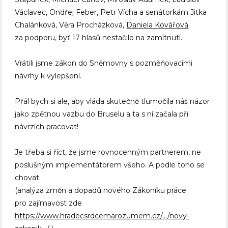
Václavec, Ondřej Feber, Petr Vícha a senátorkám Jitka
Chalánková, Věra Procházková,
Daniela Kovářová
za podporu, byť 17 hlasů nestačilo na zamítnutí.
Vrátili jsme zákon do Sněmovny s pozměňovacími
návrhy k vylepšení.
Přál bych si ale, aby vláda skutečně tlumočila náš názor
jako zpětnou vazbu do Bruselu a ta s ní začala při
návrzích pracovat!
Je třeba si říct, že jsme rovnocenným partnerem, ne
poslušným implementátorem všeho. A podle toho se
chovat.
(analýza změn a dopadů nového Zákoníku práce
pro zajímavost zde
https://www.hradecsrdcemarozumem.cz/…/novy-