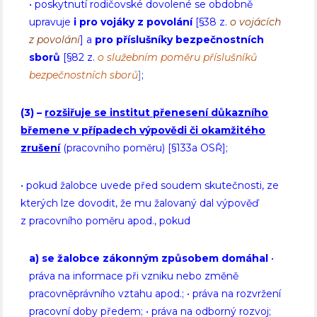
• poskytnutí rodičovské dovolené se obdobně
upravuje
i pro vojáky z povolání
[§38 z.
o vojácích
z povolání
] a
pro příslušníky bezpečnostních
sborů
[§82 z.
o služebním poměru příslušníků
bezpečnostních sborů
]
;
(3)
–
rozšiřuje se institut přenesení důkazního
břemene v případech výpovědi či okamžitého
zrušení
(pracovního poměru) [§133a OSŘ];
• pokud žalobce uvede před soudem skutečnosti, ze
kterých lze dovodit, že mu žalovaný dal výpověď
z pracovního poměru apod., pokud
a) se žalobce zákonným způsobem domáhal
•
práva na informace při vzniku nebo změně
pracovněprávního vztahu apod.; • práva na rozvržení
pracovní doby předem; • práva na odborný rozvoj;