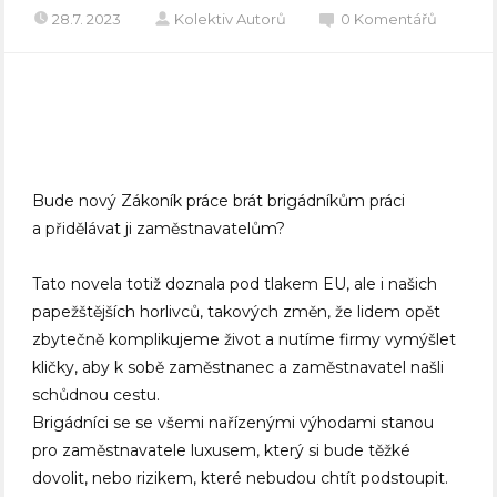
28.7. 2023
Kolektiv Autorů
0 Komentářů
Bude nový Zákoník práce brát brigádníkům práci
a přidělávat ji zaměstnavatelům?
Tato novela totiž doznala pod tlakem EU, ale i našich
papežštějších horlivců, takových změn, že lidem opět
zbytečně komplikujeme život a nutíme firmy vymýšlet
kličky, aby k sobě zaměstnanec a zaměstnavatel našli
schůdnou cestu.
Brigádníci se se všemi nařízenými výhodami stanou
pro zaměstnavatele luxusem, který si bude těžké
dovolit, nebo rizikem, které nebudou chtít podstoupit.