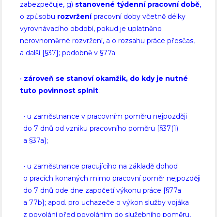
zabezpečuje, g)
stanovené týdenní pracovní době
,
o způsobu
rozvržení
pracovní doby včetně délky
vyrovnávacího období, pokud je uplatněno
nerovnoměrné rozvržení, a o rozsahu práce přesčas,
a další [§37]; podobně v §77a;
•
zároveň se stanoví okamžik, do kdy je nutné
tuto povinnost splnit
:
• u zaměstnance v pracovním poměru nejpozději
do 7 dnů od vzniku pracovního poměru [§37(1)
a §37a];
• u zaměstnance pracujícího na základě dohod
o pracích konaných mimo pracovní poměr nejpozději
do 7 dnů ode dne započetí výkonu práce [§77a
a 77b]; apod. pro uchazeče o výkon služby vojáka
z povolání před povoláním do služebního poměru,