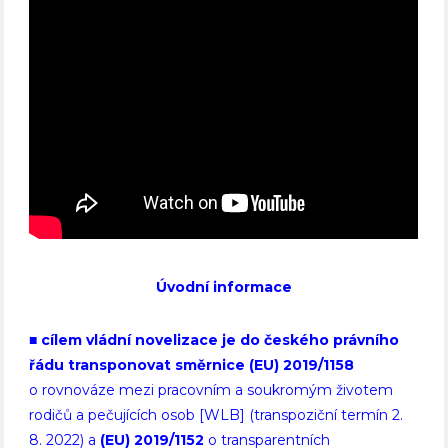
Úvodní informace
■
cílem vládní novelizace je do českého právního
řádu transponovat směrnice
(EU) 2019/1158
o rovnováze mezi pracovním a soukromým životem
rodičů a pečujících osob [WLB] (transpoziční termín 2.
8. 2022) a
(EU) 2019/1152
o transparentních