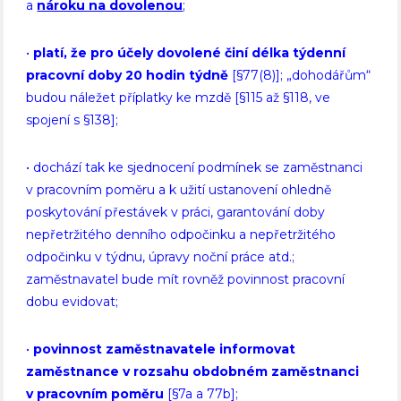
a
nároku na dovolenou
;
•
platí, že pro účely dovolené činí délka týdenní
pracovní doby 20 hodin týdně
[§77(8)]; „dohodářům“
budou náležet příplatky ke mzdě [§115 až §118, ve
spojení s §138];
• dochází tak ke sjednocení podmínek se zaměstnanci
v pracovním poměru a k užití ustanovení ohledně
poskytování přestávek v práci, garantování doby
nepřetržitého denního odpočinku a nepřetržitého
odpočinku v týdnu, úpravy noční práce atd.;
zaměstnavatel bude mít rovněž povinnost pracovní
dobu evidovat;
•
povinnost zaměstnavatele informovat
zaměstnance v rozsahu obdobném zaměstnanci
v pracovním poměru
[§7a a 77b];