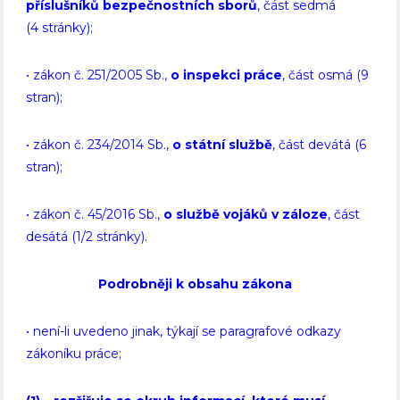
příslušníků bezpečnostních sborů
, část sedmá
(4 stránky);
• zákon č. 251/2005 Sb.,
o inspekci práce
, část osmá (9
stran);
• zákon č. 234/2014 Sb.,
o státní službě
, část devátá (6
stran);
• zákon č. 45/2016 Sb.,
o službě vojáků v záloze
, část
desátá (1/2 stránky).
Podrobněji k obsahu zákona
• není-li uvedeno jinak, týkají se paragrafové odkazy
zákoníku práce;