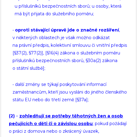
u příslušníků bezpečnostních sborů; u osoby, která
má být přijata do služebního poměru;
•
oproti stávající úpravě jde o značné rozšíření
,
v některých oblastech je však možno odkázat
na právní předpis, kolektivní smlouvu či vnitřní předpis
[§37(2), §77(2)], [§16(4) zákona o služebním poměru
příslušníků bezpečnostních sborů, §30a(2) zákona
o státní službě];
• další změny se týkají poskytování informací
zaměstnancům, kteří jsou vysláni do jiného členského
státu EU nebo do třetí země [§37a];
(2)
–
zohledňují se potřeby těhotných žen a osob
pečujících o děti či o závislou osobu
; pokud požádají
o práci z domova nebo o zkrácený úvazek,