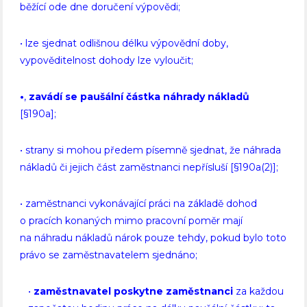
běžící ode dne doručení výpovědi;
• lze sjednat odlišnou délku výpovědní doby,
vypověditelnost dohody lze vyloučit;
•
,
zavádí se paušální částka náhrady nákladů
[§190a];
• strany si mohou předem písemně sjednat, že náhrada
nákladů či jejich část zaměstnanci nepřísluší [§190a(2)];
• zaměstnanci vykonávající práci na základě dohod
o pracích konaných mimo pracovní poměr mají
na náhradu nákladů nárok pouze tehdy, pokud bylo toto
právo se zaměstnavatelem sjednáno;
•
zaměstnavatel poskytne zaměstnanci
za každou