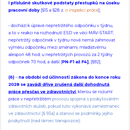
i příslušné skutkové podstaty přestupků na úseku
pracovní doby
[§15 a §28 z.
o inspekci práce
];
• dochází k úpravě nepřetržitého odpočinku v týdnu,
a to v reakci na rozhodnutí ESD ve věci MÁV-START;
nepřetržitý odpočinek v týdnu nově nemá zahrnovat
výměru odpočinku mezi směnami; mladistvému
alespoň 48 hod; u nepřetržitých provozů za 2 týdny
odpočinek 70 hod, a další [
PN-F1 až F4]
, [§92];
(6)
–
na období od účinnosti zákona do konce roku
2028 se
zavádí dříve zrušená další dohodnutá
práce přesčas ve zdravotnictví
, kterou se rozumí
práce v nepřetržitém
provozu spojená s poskytováním
zdravotních služeb, pokud tuto vykonává zaměstnanec
ve zdravotnictví [§ 93a] a stanoví se podmínky jejího
poskytnutí {nad rámec transpozice};