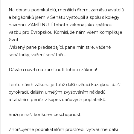
Na obranu podnikatelů, menších firem, zaměstnavatelů
a brigádníků jsem v Senátu vystoupil a spolu s kolegy
navrhnul ZAMÍTNUTÍ tohoto zákona jako zpětnou
vazbu pro Evropskou Komisi, že nám všem komplikuje
život.
„Vážený pane předsedající, pane ministře, vážené
senátorky, vážení senátoři …
Dávám návrh na zamítnutí tohoto zákona!
Tento návrh zákona je totiž další svěrací kazajkou, další
byrokracií, dalším umělým zvyšováním nákladů
a taháním peněz z kapes daňových poplatníků.
Snižuje naší konkurenceschopnost.
Zhoršujeme podnikatelům prostředí, vytváříme další