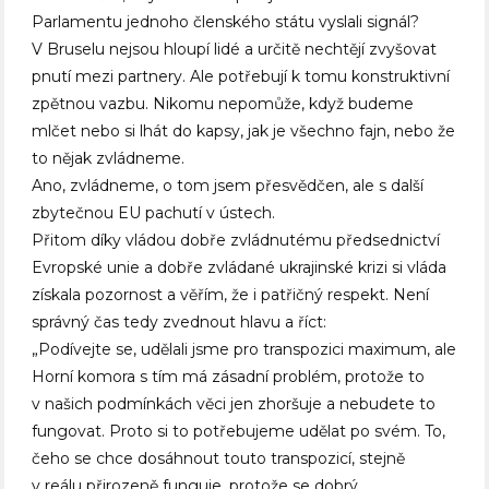
Parlamentu jednoho členského státu vyslali signál?
V Bruselu nejsou hloupí lidé a určitě nechtějí zvyšovat
pnutí mezi partnery. Ale potřebují k tomu konstruktivní
zpětnou vazbu. Nikomu nepomůže, když budeme
mlčet nebo si lhát do kapsy, jak je všechno fajn, nebo že
to nějak zvládneme.
Ano, zvládneme, o tom jsem přesvědčen, ale s další
zbytečnou EU pachutí v ústech.
Přitom díky vládou dobře zvládnutému předsednictví
Evropské unie a dobře zvládané ukrajinské krizi si vláda
získala pozornost a věřím, že i patřičný respekt. Není
správný čas tedy zvednout hlavu a říct:
„Podívejte se, udělali jsme pro transpozici maximum, ale
Horní komora s tím má zásadní problém, protože to
v našich podmínkách věci jen zhoršuje a nebudete to
fungovat. Proto si to potřebujeme udělat po svém. To,
čeho se chce dosáhnout touto transpozicí, stejně
v reálu přirozeně funguje, protože se dobrý