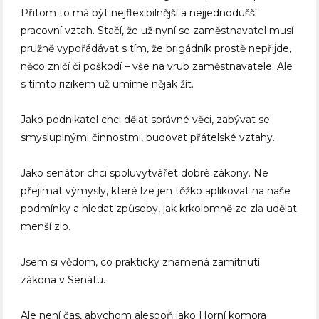
Přitom to má být nejflexibilnější a nejjednodušší
pracovní vztah. Stačí, že už nyní se zaměstnavatel musí
pružně vypořádávat s tím, že brigádník prostě nepřijde,
něco zničí či poškodí – vše na vrub zaměstnavatele. Ale
s tímto rizikem už umíme nějak žít.
Jako podnikatel chci dělat správné věci, zabývat se
smysluplnými činnostmi, budovat přátelské vztahy.
Jako senátor chci spoluvytvářet dobré zákony. Ne
přejímat výmysly, které lze jen těžko aplikovat na naše
podmínky a hledat způsoby, jak krkolomně ze zla udělat
menší zlo.
Jsem si vědom, co prakticky znamená zamítnutí
zákona v Senátu.
Ale není čas, abychom alespoň jako Horní komora