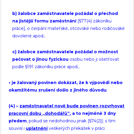
b) žalobce zaměstnavatele požádal o přechod
na jistější formu zaměstnání
[§77(4) zákoníku
práce], o čerpání mateřské, otcovské nebo rodičovské
dovolené apod.,
c) žalobce zaměstnavatele požádal o možnost
pečovat o jinou fyzickou
osobu nebo ji ošetřovat
podle §191 zákoníku práce apod.,
• je žalovaný povinen dokázat, že k výpovědi nebo
okamžitému zrušení došlo z jiného důvodu
;
(4)
–
zaměstnavatel nově bude povinen rozvrhovat
pracovní dobu „dohodářů“
, a to nejméně 3 dny
předem
, pokud se nedohodnou jinak
[§74(2)]; s tím
souvisí i
uplatnění
veškerých překážek v práci