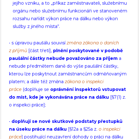
jejího vzniku, a to „příkaz zaměstnavateli, služebnímu
orgánu nebo služebnímu funkcionáři ve stanoveném
rozsahu nařídit výkon práce na dálku nebo výkon
služby z jiného místa“.
• s úpravou paušálu souvisí
změna zákona o daních
z příjmů
[část třetí],
plnění
poskytované v podobě
paušální částky nebude považováno za příjem
a
nebude předmětem daně do výše paušální částky,
kterou lze poskytnout zaměstnancům odměňovaným
platem; a dále též změna
zákona o inspekci
práce
(doplňuje se
oprávnění inspektorů vstupovat
do míst, kde je vykonávána práce na dálku
[§7(1) z.
o inspekci práce];
•
doplňují se nové skutkové podstaty přestupků
na úseku práce na dálku
[§12a a §25a z.
o inspekci
práce
] postihující neuzavření dohody o práci na dálku