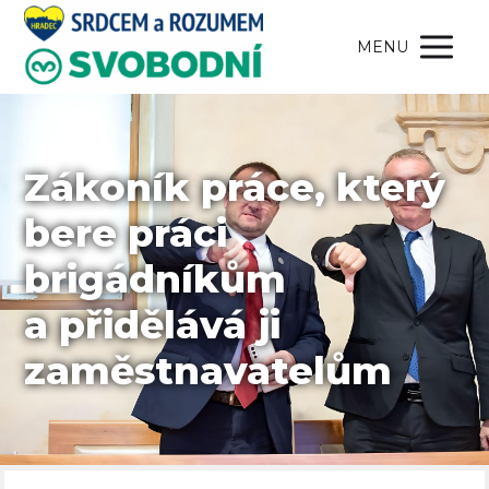
MENU
Zákoník práce, který
bere práci
brigádníkům
a přidělává ji
zaměstnavatelům