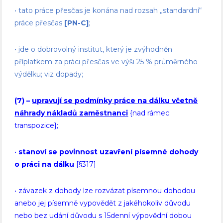
• tato práce přesčas je konána nad rozsah „standardní“
práce přesčas
[PN-C]
;
• jde o dobrovolný institut, který je zvýhodněn
příplatkem za práci přesčas ve výši 25 % průměrného
výdělku; viz dopady;
(7)
–
upravují se podmínky práce na dálku včetně
náhrady nákladů zaměstnanci
{nad rámec
transpozice};
•
stanoví se povinnost uzavření písemné dohody
o práci na dálku
[§317]
• závazek z dohody lze rozvázat písemnou dohodou
anebo jej písemně vypovědět z jakéhokoliv důvodu
nebo bez udání důvodu s 15denní výpovědní dobou