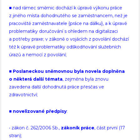
■
nad rámec směrnic dochází k úpravě výkonu práce
z jiného místa dohodnutého se zaměstnancem, než je
pracoviště zaměstnavatele {práce na dálku}, a k úpravě
problematiky doručování s ohledem na digitalizaci
a potřeby praxe; v zákoně o vojácích z povolání dochází
též k úpravě problematiky odškodňování služebních
úrazů a nemocí z povolání;
■
Poslaneckou sněmovnou byla novela doplněna
o některá další témata
, zejména byla znovu
zavedena další dohodnutá práce přesčas ve
zdravotnictví;
■
novelizované předpisy
:
• zákon č. 262/2006 Sb.,
zákoník práce
, část první (17
stran);