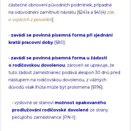
částečné obnovení původních podmínek, případně
na odůvodnění zamítnutí návratu [§241a a §41(4)
zák.
o vojácích z povolání
];
•
zavádí se povinná písemná forma při sjednání
kratší pracovní doby
[§80];
•
zavádí se povinná písemná forma u žádosti
o rodičovskou dovolenou
; zároveň se upravuje, že
tuto žádost zaměstnanec podává alespoň 30 dnů před
nástupem na rodičovskou dovolenou, z vážných
důvodů však lhůta může být prolomena [§196].
• výslovně se stanoví
možnost opakovaného
prodlužování rodičovské dovolené
ze strany
pečujícího zaměstnance [PN-I];