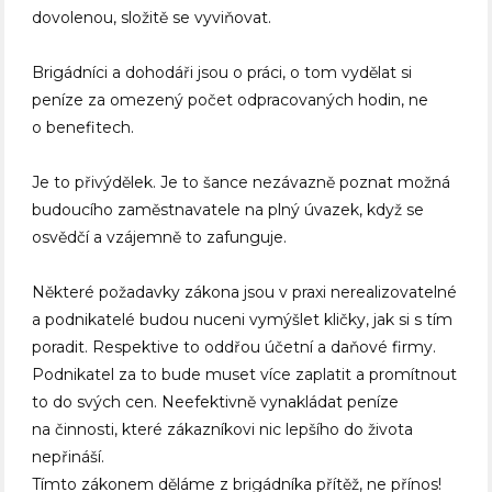
dovolenou, složitě se vyviňovat.
Brigádníci a dohodáři jsou o práci, o tom vydělat si
peníze za omezený počet odpracovaných hodin, ne
o benefitech.
Je to přivýdělek. Je to šance nezávazně poznat možná
budoucího zaměstnavatele na plný úvazek, když se
osvědčí a vzájemně to zafunguje.
Některé požadavky zákona jsou v praxi nerealizovatelné
a podnikatelé budou nuceni vymýšlet kličky, jak si s tím
poradit. Respektive to oddřou účetní a daňové firmy.
Podnikatel za to bude muset více zaplatit a promítnout
to do svých cen. Neefektivně vynakládat peníze
na činnosti, které zákazníkovi nic lepšího do života
nepřináší.
Tímto zákonem děláme z brigádníka přítěž, ne přínos!