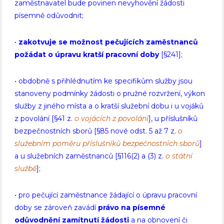
zaměstnavatel bude povinen nevyhovění žádosti
písemně odůvodnit;
•
zakotvuje se možnost pečujících zaměstnanců
požádat o úpravu kratší pracovní doby
[§241];
• obdobně s přihlédnutím ke specifikům služby jsou
stanoveny podmínky žádosti o pružné rozvržení, výkon
služby z jiného místa a o kratší služební dobu i u vojáků
z povolání [§41 z.
o vojácích z povolání
],
u příslušníků
bezpečnostních sborů [§85 nové odst. 5 až 7 z.
o
služebním poměru příslušníků bezpečnostních sborů
]
a u služebních zaměstnanců [§116(2) a (3) z.
o státní
službě
];
• pro pečující zaměstnance žádající o úpravu pracovní
doby se zároveň zavádí
právo na písemné
odůvodnění zamítnutí žádosti
a na obnovení či