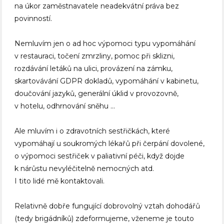
na úkor zaměstnavatele neadekvátní práva bez
povinností.
Nemluvím jen o ad hoc výpomoci typu vypomáhání
v restauraci, točení zmrzliny, pomoc při sklizni,
rozdávání letáků na ulici, provázení na zámku,
skartovávání GDPR dokladů, vypomáhání v kabinetu,
doučování jazyků, generální úklid v provozovně,
v hotelu, odhrnování sněhu …
Ale mluvím i o zdravotních sestřičkách, které
vypomáhají u soukromých lékařů při čerpání dovolené,
o výpomoci sestřiček v paliativní péči, když dojde
k nárůstu nevyléčitelně nemocných atd.
I tito lidé mě kontaktovali.
Relativně dobře fungující dobrovolný vztah dohodářů
(tedy brigádníků) zdeformujeme, vženeme je touto