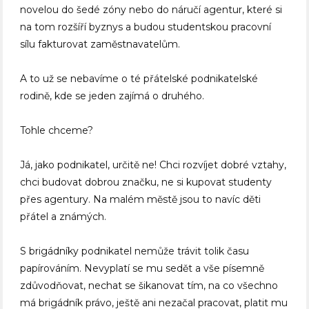
novelou do šedé zóny nebo do náručí agentur, které si
na tom rozšíří byznys a budou studentskou pracovní
sílu fakturovat zaměstnavatelům.
A to už se nebavíme o té přátelské podnikatelské
rodině, kde se jeden zajímá o druhého.
Tohle chceme?
Já, jako podnikatel, určitě ne! Chci rozvíjet dobré vztahy,
chci budovat dobrou značku, ne si kupovat studenty
přes agentury. Na malém městě jsou to navíc děti
přátel a známých.
S brigádníky podnikatel nemůže trávit tolik času
papírováním. Nevyplatí se mu sedět a vše písemně
zdůvodňovat, nechat se šikanovat tím, na co všechno
má brigádník právo, ještě ani nezačal pracovat, platit mu