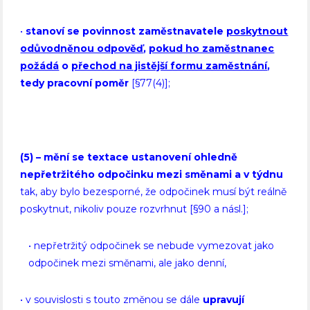
•
stanoví se povinnost zaměstnavatele
poskytnout
odůvodněnou odpověď
,
pokud ho zaměstnanec
požádá
o
přechod na jistější formu zaměstnání
,
tedy pracovní poměr
[§77(4)];
(5)
– mění se textace ustanovení ohledně
nepřetržitého odpočinku mezi směnami a v týdnu
tak, aby bylo bezesporné, že odpočinek musí být reálně
poskytnut, nikoliv pouze rozvrhnut
[§90 a násl.];
• nepřetržitý odpočinek se nebude vymezovat jako
odpočinek mezi směnami, ale jako denní,
• v souvislosti s touto změnou se dále
upravují