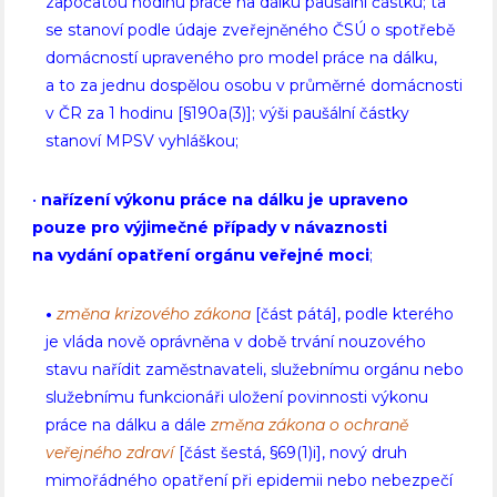
započatou hodinu práce na dálku paušální částku; ta
se stanoví podle údaje zveřejněného ČSÚ o spotřebě
domácností upraveného pro model práce na dálku,
a to za jednu dospělou osobu v průměrné domácnosti
v ČR za 1 hodinu [§190a(3)]; výši paušální částky
stanoví MPSV vyhláškou;
•
nařízení výkonu práce na dálku je upraveno
pouze pro výjimečné případy v návaznosti
na vydání opatření orgánu veřejné moci
;
•
změna krizového zákona
[část pátá], podle kterého
je vláda nově oprávněna v době trvání nouzového
stavu nařídit zaměstnavateli, služebnímu orgánu nebo
služebnímu funkcionáři uložení povinnosti výkonu
práce na dálku a dále
změna zákona o ochraně
veřejného zdraví
[část šestá, §69(1)i], nový druh
mimořádného opatření při epidemii nebo nebezpečí