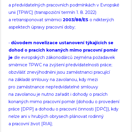
a předvídatelných pracovních podmínkách v Evropské
unii [TPWC] (transpoziční termín 1. 8. 2022)
a retransponovat směrnici
2003/88/ES
o některých
aspektech úpravy pracovní doby;
•
důvodem novelizace ustanovení týkajících se
dohod o pracích konaných mimo pracovní poměr
je
dle evropských zákonodárců zejména požadavek
směrnice TPWC na zvýšení předvídatelnosti práce;
obzvlášť znevýhodněni jsou zaměstnanci pracující
na základě smlouvy na zavolanou, kdy mezi
pro zaměstnance nepředvídatelné smlouvy
na zavolanou je nutno zařadit i dohody o pracích
konaných mimo pracovní poměr {dohodu o provedení
práce [DPP] a dohodu o pracovní činnosti [DPČ]}, kdy
nelze ani v hrubých obrysech plánovat rodinný
a pracovní život [RIA];