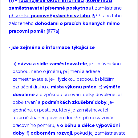
(1)
–
rozšiřuje se okruh informací, které musí
zaměstnavatel písemně poskytnout
zaměstnanci
při vzniku
pracovněprávního vztahu
[§37] a vztahu
založeného
dohodami o pracích konaných mimo
pracovní poměr
[§77a];
•
jde zejména o informace týkající se
a)
názvu a sídle zaměstnavatele
, je-li právnickou
osobou, nebo o jménu, příjmení a adrese
zaměstnavatele, je-li fyzickou osobou, b) bližším
označení druhu a
místa výkonu práce
, c)
výměře
dovolené
a o způsobu určování délky dovolené, d)
době trvání a
podmínkách zkušební doby
, je-li
sjednána, e) postupu, který je zaměstnavatel
a zaměstnanec povinen dodržet při rozvazování
pracovního poměru, a
o běhu a délce výpovědní
doby
, f)
odborném rozvoji
, pokud jej zaměstnavatel