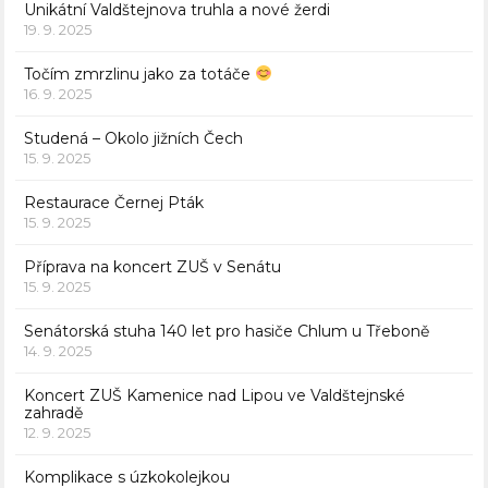
Unikátní Valdštejnova truhla a nové žerdi
19. 9. 2025
Točím zmrzlinu jako za totáče
16. 9. 2025
Studená – Okolo jižních Čech
15. 9. 2025
Restaurace Černej Pták
15. 9. 2025
Příprava na koncert ZUŠ v Senátu
15. 9. 2025
Senátorská stuha 140 let pro hasiče Chlum u Třeboně
14. 9. 2025
Koncert ZUŠ Kamenice nad Lipou ve Valdštejnské
zahradě
12. 9. 2025
Komplikace s úzkokolejkou