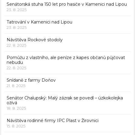
Senátorská stuha 150 let pro hasiče v Kamenici nad Lipou
23. 8. 2025
Tatrování v Kamenici nad Lipou
23. 8. 2025
Návštěva Rockové stodoly
22. 8. 2025
Pomůžu z vlastního, ale peníze z kapes občanů půjčovat
nebudu
22. 8. 2025
Snídaně z farmy Doňov
21. 8. 2025
Senátor Chalupský: Malý zázrak se povedl – úzkokolejka
ožívá
18. 8. 2025
Návštěva rodinné firmy IPC Plast v Žirovnici
15. 8. 2025