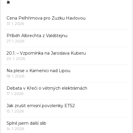
a
Cena Pelhřimova pro Zuzku Havlovou
31. 1. 2026
Příběh Albrechta z Valdštejnu
27. 1. 2026
20.1. – Vzpomínka na Jaroslava Kuberu
20. 1. 2026
Na plese v Kamenici nad Lipou
18. 1. 2026
Debata v Křeči o větrných elektrárnách
17. 1. 2026
Jak zrušit emisní povolenky ETS2
15. 1. 2026
Splnil jsem další slib
14. 1. 2026