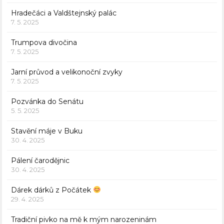
Hradečáci a Valdštejnský palác
7. 5. 2025
Trumpova divočina
7. 5. 2025
Jarní průvod a velikonoční zvyky
7. 5. 2025
Pozvánka do Senátu
5. 5. 2025
Stavění máje v Buku
30. 4. 2025
Pálení čarodějnic
30. 4. 2025
Dárek dárků z Počátek
29. 4. 2025
Tradiční pivko na mě k mým narozeninám