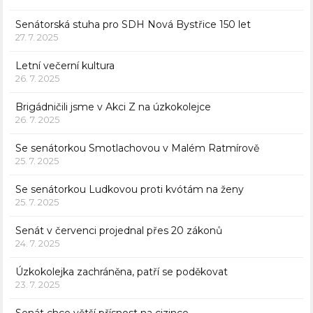
Senátorská stuha pro SDH Nová Bystřice 150 let
27. 7. 2025
Letní večerní kultura
26. 7. 2025
Brigádničili jsme v Akci Z na úzkokolejce
26. 7. 2025
Se senátorkou Smotlachovou v Malém Ratmírově
25. 7. 2025
Se senátorkou Ludkovou proti kvótám na ženy
25. 7. 2025
Senát v červenci projednal přes 20 zákonů
24. 7. 2025
Úzkokolejka zachráněna, patří se poděkovat
23. 7. 2025
Senát chce větší přísnost na cizince