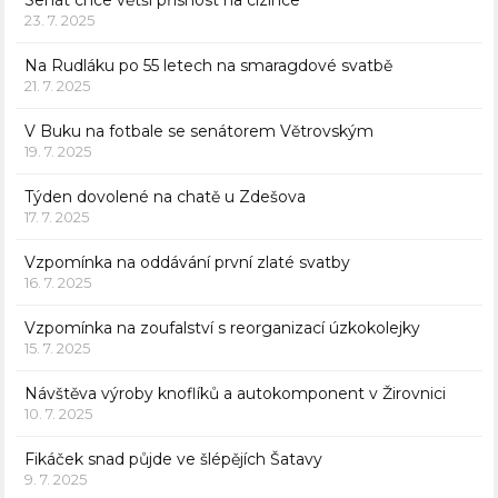
23. 7. 2025
Na Rudláku po 55 letech na smaragdové svatbě
21. 7. 2025
V Buku na fotbale se senátorem Větrovským
19. 7. 2025
Týden dovolené na chatě u Zdešova
17. 7. 2025
Vzpomínka na oddávání první zlaté svatby
16. 7. 2025
Vzpomínka na zoufalství s reorganizací úzkokolejky
15. 7. 2025
Návštěva výroby knoflíků a autokomponent v Žirovnici
10. 7. 2025
Fikáček snad půjde ve šlépějích Šatavy
9. 7. 2025