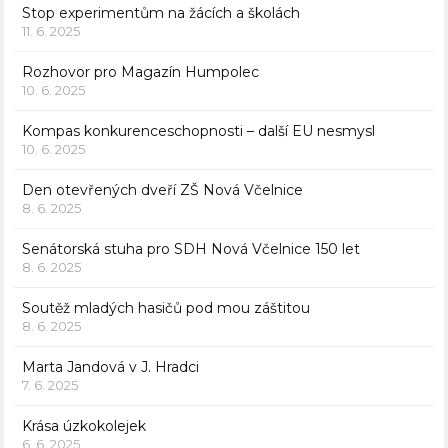
Stop experimentům na žácích a školách
11. 6. 2025
Rozhovor pro Magazín Humpolec
10. 6. 2025
Kompas konkurenceschopnosti – další EU nesmysl
10. 6. 2025
Den otevřených dveří ZŠ Nová Včelnice
8. 6. 2025
Senátorská stuha pro SDH Nová Včelnice 150 let
8. 6. 2025
Soutěž mladých hasičů pod mou záštitou
8. 6. 2025
Marta Jandová v J. Hradci
7. 6. 2025
Krása úzkokolejek
6. 6. 2025