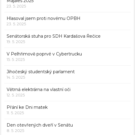
Majáles 2025
23. 5. 2025
Hlasoval jsem proti novému OPBH
23. 5. 2025
Senátorská stuha pro SDH Kardašova Řečice
19. 5. 2025
V Pelhřimově poprvé v Cybertrucku
15. 5. 2025
Jihočeský studentský parlament
14. 5. 2025
Větrná elektrárna na vlastní oči
12. 5. 2025
Přání ke Dni matek
11. 5. 2025
Den otevřených dveří v Senátu
8. 5. 2025