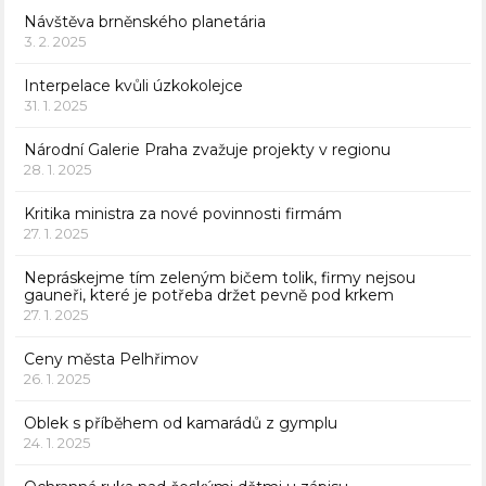
Návštěva brněnského planetária
3. 2. 2025
Interpelace kvůli úzkokolejce
31. 1. 2025
Národní Galerie Praha zvažuje projekty v regionu
28. 1. 2025
Kritika ministra za nové povinnosti firmám
27. 1. 2025
Nepráskejme tím zeleným bičem tolik, firmy nejsou
gauneři, které je potřeba držet pevně pod krkem
27. 1. 2025
Ceny města Pelhřimov
26. 1. 2025
Oblek s příběhem od kamarádů z gymplu
24. 1. 2025