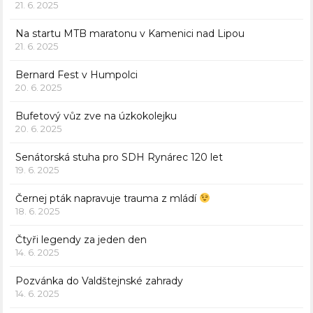
21. 6. 2025
Na startu MTB maratonu v Kamenici nad Lipou
21. 6. 2025
Bernard Fest v Humpolci
20. 6. 2025
Bufetový vůz zve na úzkokolejku
20. 6. 2025
Senátorská stuha pro SDH Rynárec 120 let
19. 6. 2025
Černej pták napravuje trauma z mládí
18. 6. 2025
Čtyři legendy za jeden den
14. 6. 2025
Pozvánka do Valdštejnské zahrady
14. 6. 2025