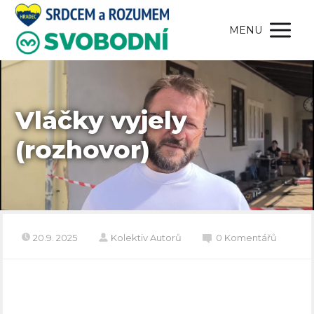
MENU
Vláčky vyjely
(rozhovor)
20.9. 2025
Kolektiv Autorů
0 Komentářů