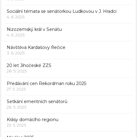
Sociální témata se senátorkou Ludkovou v J. Hradci
4. 6. 2025
Nizozemský král v Senátu
4. 6. 2025
Návštěva Kardašovy Řečice
3. 6. 2025
20 let Jihočeské ZZS
28. 5. 2025
Předávání cen Rekordman roku 2025
27. 5. 2025
Setkání emeritních senátorů
26. 5. 2025
Krásy domácího regionu
25. 5. 2025