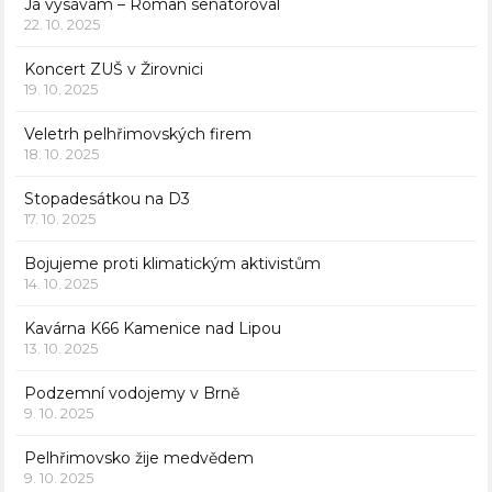
Já vysávám – Roman senátoroval
22. 10. 2025
Koncert ZUŠ v Žirovnici
19. 10. 2025
Veletrh pelhřimovských firem
18. 10. 2025
Stopadesátkou na D3
17. 10. 2025
Bojujeme proti klimatickým aktivistům
14. 10. 2025
Kavárna K66 Kamenice nad Lipou
13. 10. 2025
Podzemní vodojemy v Brně
9. 10. 2025
Pelhřimovsko žije medvědem
9. 10. 2025