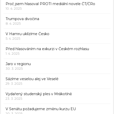
Proč jsem hlasoval PROTI mediální novele ČT/ČRo
10. 4. 2025
Trumpova divočina
8. 4. 2025
V Hamru uklízíme Česko
5. 4. 2025
Před hlasováním na exkurzi v Českém rozhlasu
1. 4. 2025
Jaro v regionu
30. 3. 2025
Sázíme veselou alej ve Veselé
29. 3. 2025
Vydařený studenský ples v Mrákotíně
23. 3. 2025
V Senátu požadujeme změnu kurzu EU
20. 3. 2025