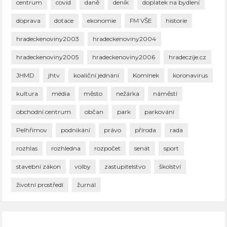
centrum
covid
daně
deník
doplatek na bydlení
doprava
dotace
ekonomie
FM VŠE
historie
hradeckenoviny2003
hradeckenoviny2004
hradeckenoviny2005
hradeckenoviny2006
hradeczije.cz
JHMD
jhtv
koaliční jednání
Komínek
koronavirus
kultura
média
město
nežárka
náměstí
obchodní centrum
občan
park
parkování
Pelhřimov
podnikání
právo
příroda
rada
rozhlas
rozhledna
rozpočet
senát
sport
stavební zákon
volby
zastupitelstvo
školství
životní prostředí
žurnál