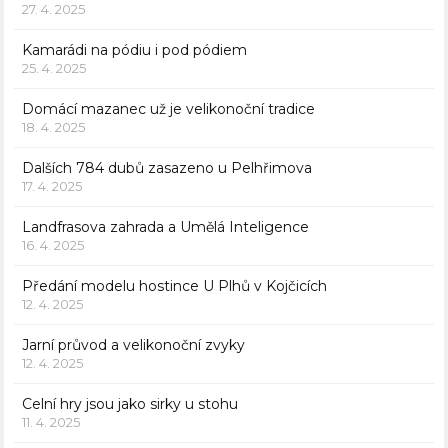
27. 4. 2025
Kamarádi na pódiu i pod pódiem
25. 4. 2025
Domácí mazanec už je velikonoční tradice
18. 4. 2025
Dalších 784 dubů zasazeno u Pelhřimova
17. 4. 2025
Landfrasova zahrada a Umělá Inteligence
16. 4. 2025
Předání modelu hostince U Plhů v Kojčicích
12. 4. 2025
Jarní průvod a velikonoční zvyky
12. 4. 2025
Celní hry jsou jako sirky u stohu
11. 4. 2025