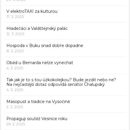
V elektroTAXI za kulturou
17. 3. 2025
Hradečáci a Valdštejnský palác
12. 3. 2025
Hospoda v Buku snad dobře dopadne
8. 3. 2025
Oběd u Bernarda nelze vynechat
4. 3. 2025
Tak jak je to s tou úzkokolejkou? Bude jezdit nebo ne?
Na nejčastější dotaz odpovídá senátor Chalupský
4. 3. 2025
Masopust a tradice na Vysočině
2. 3. 2025
Propaguji soutěž Vesnice roku
26. 2. 2025