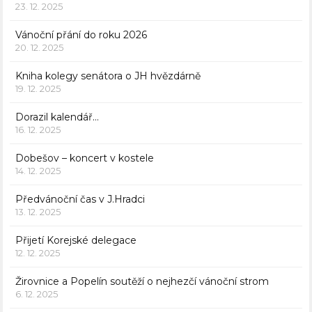
23. 12. 2025
Vánoční přání do roku 2026
20. 12. 2025
Kniha kolegy senátora o JH hvězdárně
19. 12. 2025
Dorazil kalendář…
16. 12. 2025
Dobešov – koncert v kostele
14. 12. 2025
Předvánoční čas v J.Hradci
13. 12. 2025
Přijetí Korejské delegace
12. 12. 2025
Žirovnice a Popelín soutěží o nejhezčí vánoční strom
6. 12. 2025