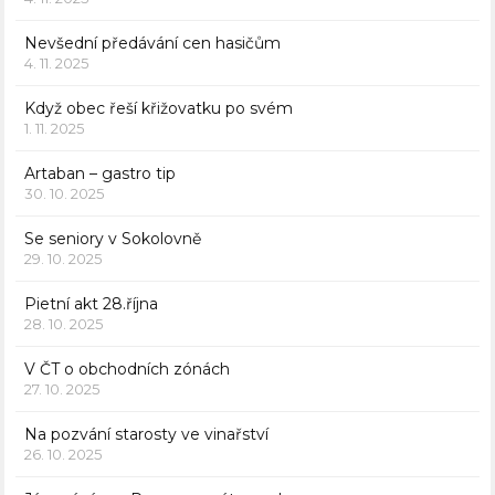
Nevšední předávání cen hasičům
4. 11. 2025
Když obec řeší křižovatku po svém
1. 11. 2025
Artaban – gastro tip
30. 10. 2025
Se seniory v Sokolovně
29. 10. 2025
Pietní akt 28.října
28. 10. 2025
V ČT o obchodních zónách
27. 10. 2025
Na pozvání starosty ve vinařství
26. 10. 2025