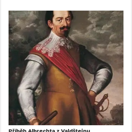
Příběh Albrechta z Valdštejnu