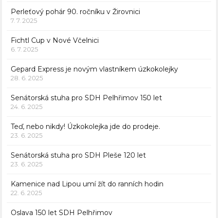
Perleťový pohár 90. ročníku v Žirovnici
7. 7. 2025
Fichtl Cup v Nové Včelnici
6. 7. 2025
Gepard Express je novým vlastníkem úzkokolejky
28. 6. 2025
Senátorská stuha pro SDH Pelhřimov 150 let
24. 6. 2025
Teď, nebo nikdy! Úzkokolejka jde do prodeje.
23. 6. 2025
Senátorská stuha pro SDH Pleše 120 let
23. 6. 2025
Kamenice nad Lipou umí žít do ranních hodin
22. 6. 2025
Oslava 150 let SDH Pelhřimov