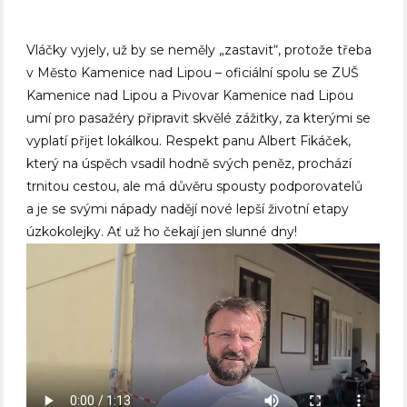
Vláčky vyjely, už by se neměly „zastavit“, protože třeba
v Město Kamenice nad Lipou – oficiální spolu se ZUŠ
Kamenice nad Lipou a Pivovar Kamenice nad Lipou
umí pro pasažéry připravit skvělé zážitky, za kterými se
vyplatí přijet lokálkou. Respekt panu Albert Fikáček,
který na úspěch vsadil hodně svých peněz, prochází
trnitou cestou, ale má důvěru spousty podporovatelů
a je se svými nápady nadějí nové lepší životní etapy
úzkokolejky. Ať už ho čekají jen slunné dny!