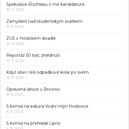
Spekulace iRozhlasu o mé kandidatuře
19. 11. 2025
Zamyšlení nad studentským svátkem
17. 11. 2025
ZUŠ v Horáckém divadle
14. 11. 2025
Reportáž 50 tisíc zhlédnutí
13. 11. 2025
Když obec řeší odpadkové koše po svém
13. 11. 2025
Opravená silnice v Žirovnici
8. 11. 2025
S komisí na exkursi Vodní mlýn Hoslovice
6. 11. 2025
S komisí na přehradě Lipno
4. 11. 2025