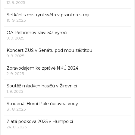
12. 9. 2025
Setkání s mistryní světa v psaní na stroji
10. 9. 2025
OA Pelhřimov slaví 50. výročí
9. 9. 2025
Koncert ZUŠ v Senátu pod mou záštitou
9. 9. 2025
Zpravodajem ke zprávě NKÚ 2024
2. 9. 2025
Soutěž mladých hasičů v Žirovnici
1. 9. 2025
Studená, Horní Pole úpravna vody
31. 8. 2025
Zlatá podkova 2025 v Humpolci
24. 8. 2025