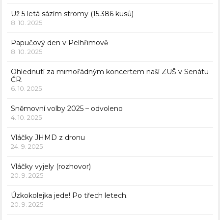
Už 5 letá sázím stromy (15.386 kusů)
8. 10. 2025
Papučový den v Pelhřimově
8. 10. 2025
Ohlednutí za mimořádným koncertem naší ZUŠ v Senátu
ČR.
6. 10. 2025
Sněmovní volby 2025 – odvoleno
4. 10. 2025
Vláčky JHMD z dronu
24. 9. 2025
Vláčky vyjely (rozhovor)
20. 9. 2025
Úzkokolejka jede! Po třech letech.
20. 9. 2025