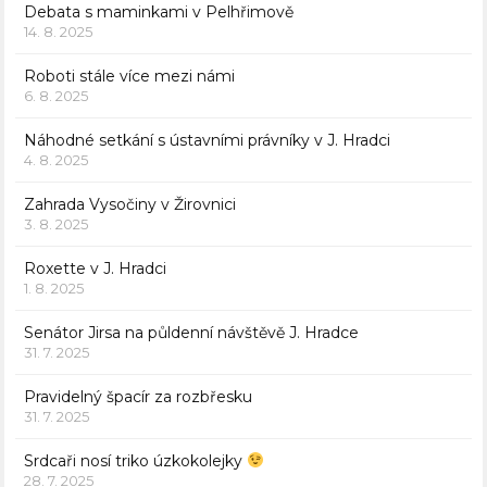
Debata s maminkami v Pelhřimově
14. 8. 2025
Roboti stále více mezi námi
6. 8. 2025
Náhodné setkání s ústavními právníky v J. Hradci
4. 8. 2025
Zahrada Vysočiny v Žirovnici
3. 8. 2025
Roxette v J. Hradci
1. 8. 2025
Senátor Jirsa na půldenní návštěvě J. Hradce
31. 7. 2025
Pravidelný špacír za rozbřesku
31. 7. 2025
Srdcaři nosí triko úzkokolejky
28. 7. 2025