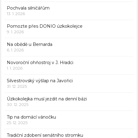
Pochvala silničářům
13. 1. 2026
Pomozte přes DONIO úzkokolejce
9. 1. 2026
Na obědě u Bernarda
6. 1. 2026
Novoroční ohňostroj v J. Hradci
1. 1. 2026
Silvestrovský výšlap na Javořici
31. 12. 2025
Úzkokolejka musí jezdit na denní bázi
30. 12. 2025
Tip na domácí vánočku
25. 12. 2025
Tradiční zdobení senátního stromku