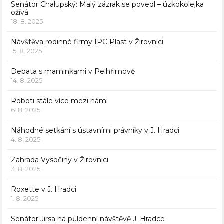
Senátor Chalupský: Malý zázrak se povedl – úzkokolejka
ožívá
18. 8. 2025
Návštěva rodinné firmy IPC Plast v Žirovnici
15. 8. 2025
Debata s maminkami v Pelhřimově
14. 8. 2025
Roboti stále více mezi námi
6. 8. 2025
Náhodné setkání s ústavními právníky v J. Hradci
4. 8. 2025
Zahrada Vysočiny v Žirovnici
3. 8. 2025
Roxette v J. Hradci
1. 8. 2025
Senátor Jirsa na půldenní návštěvě J. Hradce