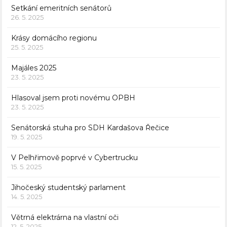
Setkání emeritních senátorů
26. 5. 2025
Krásy domácího regionu
25. 5. 2025
Majáles 2025
23. 5. 2025
Hlasoval jsem proti novému OPBH
23. 5. 2025
Senátorská stuha pro SDH Kardašova Řečice
19. 5. 2025
V Pelhřimově poprvé v Cybertrucku
15. 5. 2025
Jihočeský studentský parlament
14. 5. 2025
Větrná elektrárna na vlastní oči
12. 5. 2025