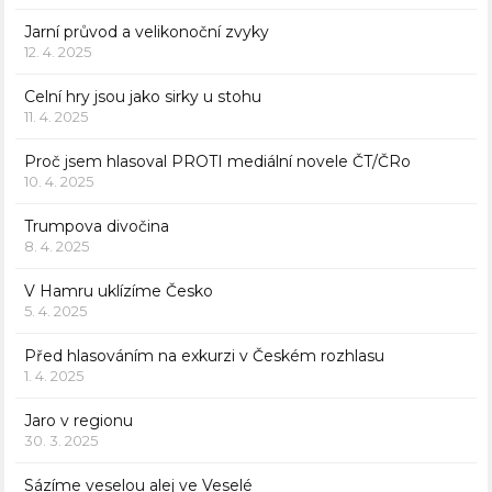
Jarní průvod a velikonoční zvyky
12. 4. 2025
Celní hry jsou jako sirky u stohu
11. 4. 2025
Proč jsem hlasoval PROTI mediální novele ČT/ČRo
10. 4. 2025
Trumpova divočina
8. 4. 2025
V Hamru uklízíme Česko
5. 4. 2025
Před hlasováním na exkurzi v Českém rozhlasu
1. 4. 2025
Jaro v regionu
30. 3. 2025
Sázíme veselou alej ve Veselé