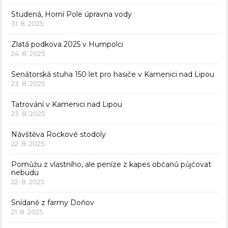
Studená, Horní Pole úpravna vody
31. 8. 2025
Zlatá podkova 2025 v Humpolci
24. 8. 2025
Senátorská stuha 150 let pro hasiče v Kamenici nad Lipou
23. 8. 2025
Tatrování v Kamenici nad Lipou
23. 8. 2025
Návštěva Rockové stodoly
22. 8. 2025
Pomůžu z vlastního, ale peníze z kapes občanů půjčovat
nebudu
22. 8. 2025
Snídaně z farmy Doňov
21. 8. 2025