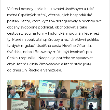
V rámci besedy došlo ke srovnání úspěšných a také
méně úspěšných států, včetně jejich hospodářské
politiky. Státy, které výrazně deregulovaly a nechaly své
občany svobodně podnikat, obchodovat a také
cestovat, jsou na tom v historickém srovnání lépe než
ty, které naopak utahují šrouby a razí direktivní politiku
tvrdých regulací. Úspěšná cesta Nového Zélandu,
Švédska, nebo i Botswany může být inspirací i pro
Českou republiku. Naopak je potřeba se vyvarovat
chyb, které učinila Zimbwabwe a které stále ještě
do dnes činí Řecko a Venezuela.