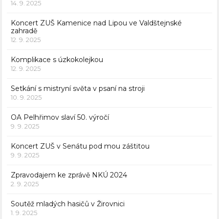
14. 9. 2025
Koncert ZUŠ Kamenice nad Lipou ve Valdštejnské
zahradě
12. 9. 2025
Komplikace s úzkokolejkou
12. 9. 2025
Setkání s mistryní světa v psaní na stroji
10. 9. 2025
OA Pelhřimov slaví 50. výročí
9. 9. 2025
Koncert ZUŠ v Senátu pod mou záštitou
9. 9. 2025
Zpravodajem ke zprávě NKÚ 2024
2. 9. 2025
Soutěž mladých hasičů v Žirovnici
1. 9. 2025