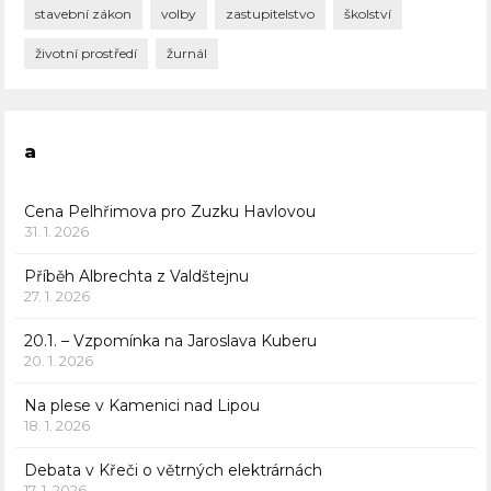
stavební zákon
volby
zastupitelstvo
školství
životní prostředí
žurnál
a
Cena Pelhřimova pro Zuzku Havlovou
31. 1. 2026
Příběh Albrechta z Valdštejnu
27. 1. 2026
20.1. – Vzpomínka na Jaroslava Kuberu
20. 1. 2026
Na plese v Kamenici nad Lipou
18. 1. 2026
Debata v Křeči o větrných elektrárnách
17. 1. 2026