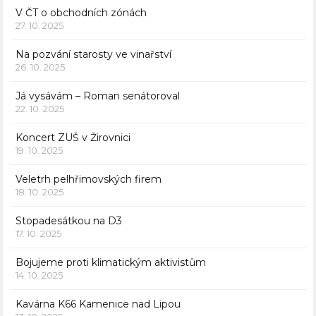
V ČT o obchodních zónách
27. 10. 2025
Na pozvání starosty ve vinařství
26. 10. 2025
Já vysávám – Roman senátoroval
22. 10. 2025
Koncert ZUŠ v Žirovnici
19. 10. 2025
Veletrh pelhřimovských firem
18. 10. 2025
Stopadesátkou na D3
17. 10. 2025
Bojujeme proti klimatickým aktivistům
14. 10. 2025
Kavárna K66 Kamenice nad Lipou