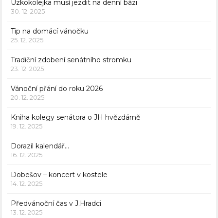
Úzkokolejka musí jezdit na denní bázi
30. 12. 2025
Tip na domácí vánočku
25. 12. 2025
Tradiční zdobení senátního stromku
23. 12. 2025
Vánoční přání do roku 2026
20. 12. 2025
Kniha kolegy senátora o JH hvězdárně
19. 12. 2025
Dorazil kalendář…
16. 12. 2025
Dobešov – koncert v kostele
14. 12. 2025
Předvánoční čas v J.Hradci
13. 12. 2025