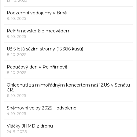
13. 10. 2025
Podzemní vodojemy v Brně
9. 10. 2025
Pelhřimovsko žije medvědem
9. 10. 2025
Už 5 letá sázím stromy (15.386 kusů)
8. 10. 2025
Papučový den v Pelhřimově
8. 10. 2025
Ohlednutí za mimořádným koncertem naší ZUŠ v Senátu
ČR.
6. 10. 2025
Sněmovní volby 2025 – odvoleno
4. 10. 2025
Vláčky JHMD z dronu
24. 9. 2025