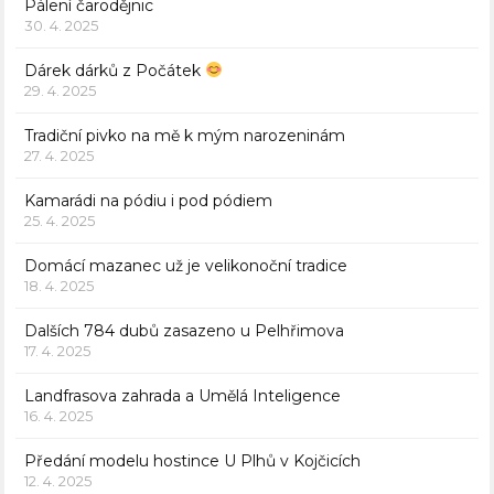
Pálení čarodějnic
30. 4. 2025
Dárek dárků z Počátek
29. 4. 2025
Tradiční pivko na mě k mým narozeninám
27. 4. 2025
Kamarádi na pódiu i pod pódiem
25. 4. 2025
Domácí mazanec už je velikonoční tradice
18. 4. 2025
Dalších 784 dubů zasazeno u Pelhřimova
17. 4. 2025
Landfrasova zahrada a Umělá Inteligence
16. 4. 2025
Předání modelu hostince U Plhů v Kojčicích
12. 4. 2025