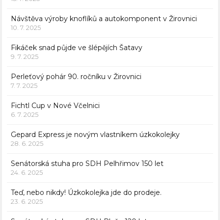
Návštěva výroby knoflíků a autokomponent v Žirovnici
10. 7. 2025
Fikáček snad půjde ve šlépějích Šatavy
9. 7. 2025
Perleťový pohár 90. ročníku v Žirovnici
7. 7. 2025
Fichtl Cup v Nové Včelnici
6. 7. 2025
Gepard Express je novým vlastníkem úzkokolejky
28. 6. 2025
Senátorská stuha pro SDH Pelhřimov 150 let
24. 6. 2025
Teď, nebo nikdy! Úzkokolejka jde do prodeje.
23. 6. 2025