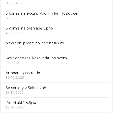
8. 11. 2025
S komisí na exkursi Vodní mlýn Hoslovice
6. 11. 2025
S komisí na přehradě Lipno
4. 11. 2025
Nevšední předávání cen hasičům
4. 11. 2025
Když obec řeší křižovatku po svém
1. 11. 2025
Artaban – gastro tip
30. 10. 2025
Se seniory v Sokolovně
29. 10. 2025
Pietní akt 28.října
28. 10. 2025