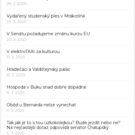
29. 3. 2025
Vydařený studenský ples v Mrákotíně
23. 3. 2025
V Senátu požadujeme změnu kurzu EU
20. 3. 2025
V elektroTAXI za kulturou
17. 3. 2025
Hradečáci a Valdštejnský palác
12. 3. 2025
Hospoda v Buku snad dobře dopadne
8. 3. 2025
Oběd u Bernarda nelze vynechat
4. 3. 2025
Tak jak je to s tou úzkokolejkou? Bude jezdit nebo ne?
Na nejčastější dotaz odpovídá senátor Chalupský
4. 3. 2025