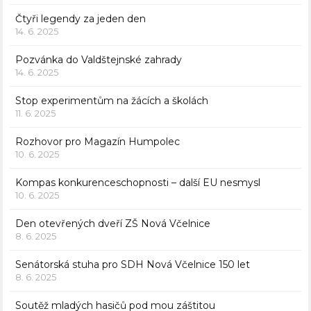
Čtyři legendy za jeden den
14. 6. 2025
Pozvánka do Valdštejnské zahrady
14. 6. 2025
Stop experimentům na žácích a školách
11. 6. 2025
Rozhovor pro Magazín Humpolec
10. 6. 2025
Kompas konkurenceschopnosti – další EU nesmysl
10. 6. 2025
Den otevřených dveří ZŠ Nová Včelnice
8. 6. 2025
Senátorská stuha pro SDH Nová Včelnice 150 let
8. 6. 2025
Soutěž mladých hasičů pod mou záštitou