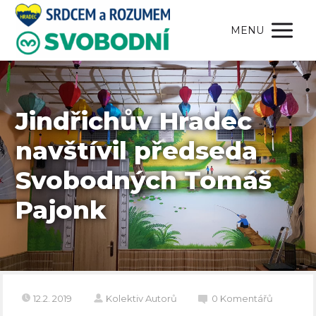
MENU
Jindřichův Hradec
navštívil předseda
Svobodných Tomáš
Pajonk
12.2. 2019
Kolektiv Autorů
0 Komentářů