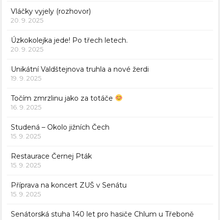
Vláčky vyjely (rozhovor)
20. 9. 2025
Úzkokolejka jede! Po třech letech.
20. 9. 2025
Unikátní Valdštejnova truhla a nové žerdi
19. 9. 2025
Točím zmrzlinu jako za totáče
16. 9. 2025
Studená – Okolo jižních Čech
15. 9. 2025
Restaurace Černej Pták
15. 9. 2025
Příprava na koncert ZUŠ v Senátu
15. 9. 2025
Senátorská stuha 140 let pro hasiče Chlum u Třeboně