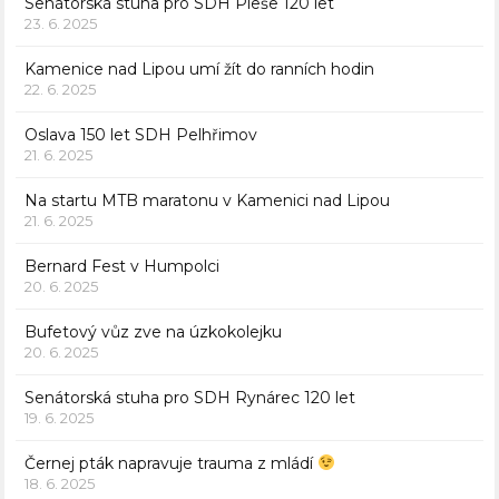
Senátorská stuha pro SDH Pleše 120 let
23. 6. 2025
Kamenice nad Lipou umí žít do ranních hodin
22. 6. 2025
Oslava 150 let SDH Pelhřimov
21. 6. 2025
Na startu MTB maratonu v Kamenici nad Lipou
21. 6. 2025
Bernard Fest v Humpolci
20. 6. 2025
Bufetový vůz zve na úzkokolejku
20. 6. 2025
Senátorská stuha pro SDH Rynárec 120 let
19. 6. 2025
Černej pták napravuje trauma z mládí
18. 6. 2025