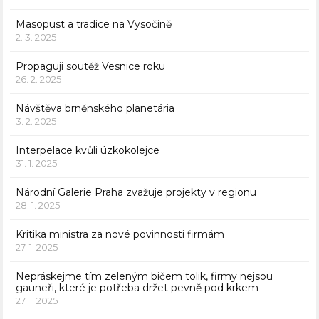
Masopust a tradice na Vysočině
2. 3. 2025
Propaguji soutěž Vesnice roku
26. 2. 2025
Návštěva brněnského planetária
3. 2. 2025
Interpelace kvůli úzkokolejce
31. 1. 2025
Národní Galerie Praha zvažuje projekty v regionu
28. 1. 2025
Kritika ministra za nové povinnosti firmám
27. 1. 2025
Nepráskejme tím zeleným bičem tolik, firmy nejsou
gauneři, které je potřeba držet pevně pod krkem
27. 1. 2025