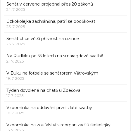
Senát v červenci projednal přes 20 zákonů
24. 7. 2025
Úzkokolejka zachráněna, patří se poděkovat
23. 7. 2025
Senát chce větší přísnost na cizince
23. 7. 2025
Na Rudláku po 55 letech na smaragdové svatbě
21. 7. 2025
V Buku na fotbale se senátorem Větrovským
19. 7. 2025
Týden dovolené na chatě u Zdešova
17. 7. 2025
Vzpomínka na oddávání první zlaté svatby
16. 7. 2025
Vzpomínka na zoufalství s reorganizací úzkokolejky
15. 7. 2025