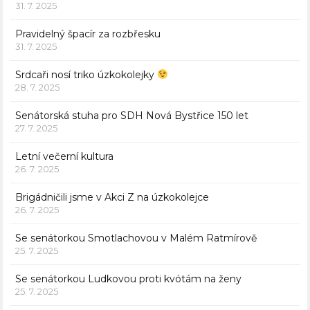
31. 7. 2025
Pravidelný špacír za rozbřesku
31. 7. 2025
Srdcaři nosí triko úzkokolejky
28. 7. 2025
Senátorská stuha pro SDH Nová Bystřice 150 let
27. 7. 2025
Letní večerní kultura
26. 7. 2025
Brigádničili jsme v Akci Z na úzkokolejce
26. 7. 2025
Se senátorkou Smotlachovou v Malém Ratmírově
25. 7. 2025
Se senátorkou Ludkovou proti kvótám na ženy
25. 7. 2025