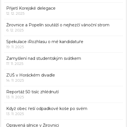
Přijetí Korejské delegace
12. 12. 2025
Žirovnice a Popelín soutěží o nejhezčí vánoční strom
6. 12. 2025
Spekulace iRozhlasu o mé kandidatuře
19. 11. 2025
Zamyšlení nad studentským svátkem
17. 11. 2025
ZUŠ v Horáckém divadle
14. 11. 2025
Reportáž 50 tisíc zhlédnutí
13. 11. 2025
Když obec řeší odpadkové koše po svém
13. 11. 2025
Opravená silnice v Žirovnici