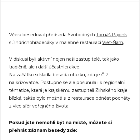
Včera besedoval předseda Svobodných
Tomáš Pajonk
s Jindřichohradečáky v malebné restauraci
Viet-Ňam
.
V diskusi byli aktivní nejen naši zastupitelé, tak jako
tradičně, ale i další účastníci akce.
Na začátku si kladla beseda otázku, zda je ČR
na křižovatce. Postupně se ale posunula i k regionální
tématice, která je krajskému zastupiteli Zlínského kraje
blízká, takže bylo možné si z restaurace odnést podněty
z více sfér veřejného života.
Pokud jste nemohli být na místě, můžete si
přehrát záznam besedy zde: