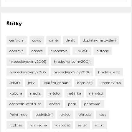
Štítky
centrum
covid
daně
deník
doplatek na bydlení
doprava
dotace
ekonomie
FM VŠE
historie
hradeckenoviny2003
hradeckenoviny2004
hradeckenoviny2005
hradeckenoviny2006
hradeczije.cz
JHMD
jhtv
koaliční jednání
Komínek
koronavirus
kultura
média
město
nežárka
náměstí
obchodní centrum
občan
park
parkování
Pelhřimov
podnikání
právo
příroda
rada
rozhlas
rozhledna
rozpočet
senát
sport