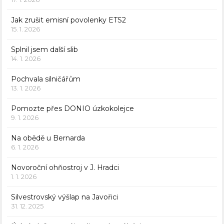
Jak zrušit emisní povolenky ETS2
15. 1. 2026
Splnil jsem další slib
14. 1. 2026
Pochvala silničářům
13. 1. 2026
Pomozte přes DONIO úzkokolejce
9. 1. 2026
Na obědě u Bernarda
6. 1. 2026
Novoroční ohňostroj v J. Hradci
1. 1. 2026
Silvestrovský výšlap na Javořici
31. 12. 2025