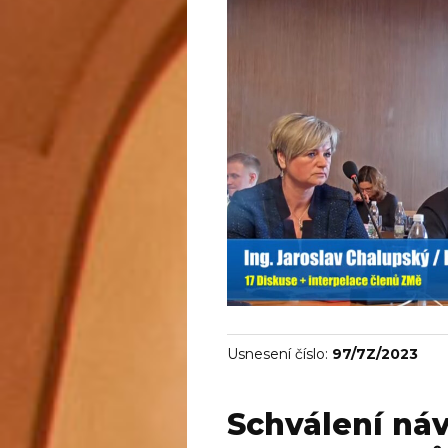
Usnesení číslo:
97/7Z/2023
Schválení ná