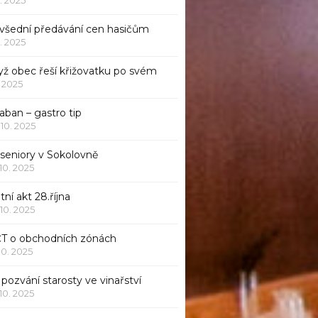
všední předávání cen hasičům
1. 2025
yž obec řeší křižovatku po svém
1. 2025
aban – gastro tip
 10. 2025
 seniory v Sokolovně
 10. 2025
tní akt 28.října
 10. 2025
ČT o obchodních zónách
 10. 2025
pozvání starosty ve vinařství
 10. 2025