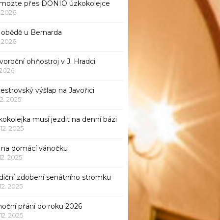
mozte přes DONIO úzkokolejce
1. 2026
 obědě u Bernarda
1. 2026
oroční ohňostroj v J. Hradci
. 2026
vestrovský výšlap na Javořici
12. 2025
okolejka musí jezdit na denní bázi
 12. 2025
p na domácí vánočku
 12. 2025
adiční zdobení senátního stromku
 12. 2025
noční přání do roku 2026
 12. 2025