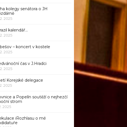
iha kolegy senátora o JH
ězdárně
12. 2025
azil kalendář…
12. 2025
bešov – koncert v kostele
12. 2025
dvánoční čas v J.Hradci
12. 2025
jetí Korejské delegace
12. 2025
ovnice a Popelín soutěží o nejhezčí
noční strom
12. 2025
ekulace iRozhlasu o mé
ndidatuře