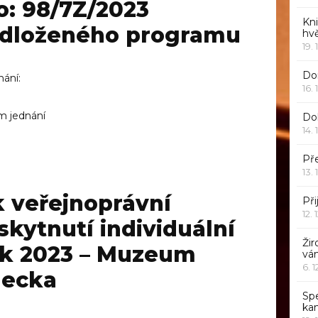
o: 98/7Z/2023
Kn
edloženého programu
hv
19. 
Dor
nání:
16. 
m jednání
Do
14. 
Pře
13. 
k veřejnoprávní
Při
12. 
kytnutí individuální
Žir
ok 2023 – Muzeum
vá
6. 
decka
Sp
ka