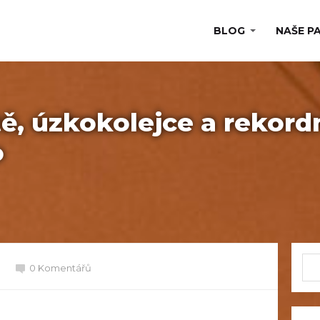
BLOG
NAŠE P
ě, úzkokolejce a rekord
o
0 Komentářů