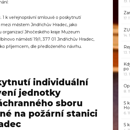
19. 
nání:
Za
. 1 k veřejnoprávní smlouvě o poskytnutí
17. 
23 mezi městem Jindřichův Hradec, jako
ZU
u organizací Jihočeského kraje Muzeum
14. 
lbínovo náměstí 19/I, 377 01 Jindřichův Hradec,
 jako příjemcem, dle předloženého návrhu.
Rep
13. 
Kd
po
13. 
ytnutí individuální
Opr
vení jednotky
8. 1
áchranného sboru
S k
Ho
né na požární stanici
6. 1
radec
S 
4. 1