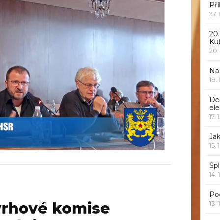
Pří
27.
20.
Ku
20.
Na
18.
De
ele
17. 
Jak
15. 
Spl
14. 
Po
13. 
vrhové komise