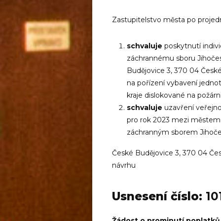
Zastupitelstvo města po projed
schvaluje
poskytnutí indiv
záchrannému sboru Jihočesk
Budějovice 3, 370 04 Česk
na pořízení vybavení jedn
kraje dislokované na požární
schvaluje
uzavření veřejno
pro rok 2023 mezi městem 
záchranným sborem Jihočesk
České Budějovice 3, 370 04 Če
návrhu
Usnesení číslo:
10
Žádost o prominutí poplatků z