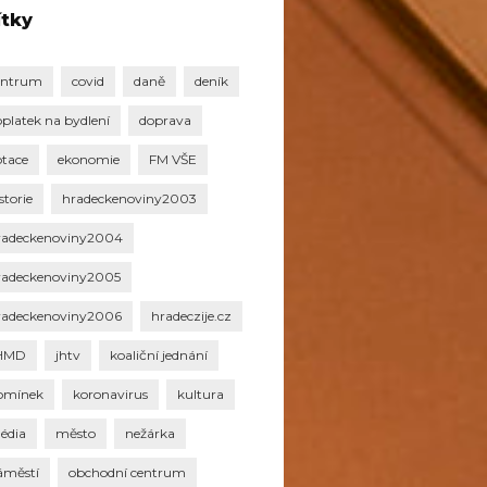
ítky
entrum
covid
daně
deník
oplatek na bydlení
doprava
otace
ekonomie
FM VŠE
storie
hradeckenoviny2003
radeckenoviny2004
radeckenoviny2005
radeckenoviny2006
hradeczije.cz
HMD
jhtv
koaliční jednání
omínek
koronavirus
kultura
édia
město
nežárka
áměstí
obchodní centrum