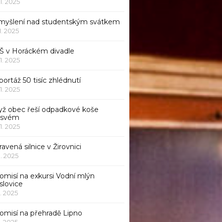
11. 2025
myšlení nad studentským svátkem
11. 2025
Š v Horáckém divadle
11. 2025
ortáž 50 tisíc zhlédnutí
11. 2025
yž obec řeší odpadkové koše
 svém
11. 2025
avená silnice v Žirovnici
1. 2025
omisí na exkursi Vodní mlýn
slovice
1. 2025
komisí na přehradě Lipno
1. 2025