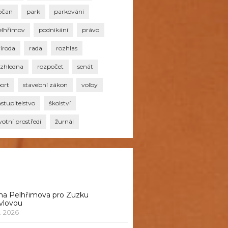
bčan
park
parkování
elhřimov
podnikání
právo
říroda
rada
rozhlas
ozhledna
rozpočet
senát
port
stavební zákon
volby
stupitelstvo
školství
votní prostředí
žurnál
na Pelhřimova pro Zuzku
vlovou
1. 2026