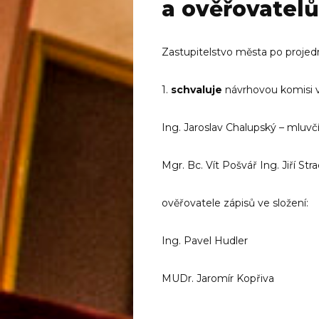
a ověřovatelů
Zastupitelstvo města po projed
1.
schvaluje
návrhovou komisi v
Ing. Jaroslav Chalupský – mluvč
Mgr. Bc. Vít Pošvář Ing. Jiří Str
ověřovatele zápisů ve složení:
Ing. Pavel Hudler
MUDr. Jaromír Kopřiva