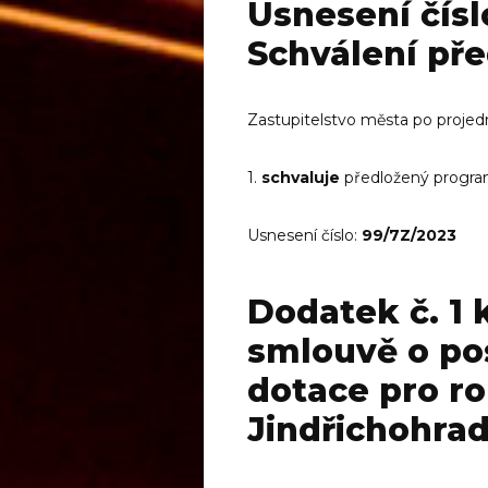
Usnesení čísl
Schválení př
Zastupitelstvo města po projed
1.
schvaluje
předložený progra
Usnesení číslo:
99/7Z/2023
Dodatek č. 1 
smlouvě o pos
dotace pro r
Jindřichohra