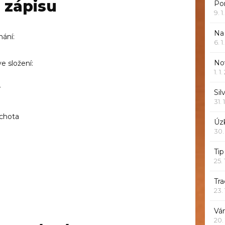
 zápisu
Po
9. 
Na
nání:
6. 
Nov
e složení:
1. 1
í
Sil
31. 
achota
Úzk
30.
Ti
25.
Tr
23.
Vá
20.