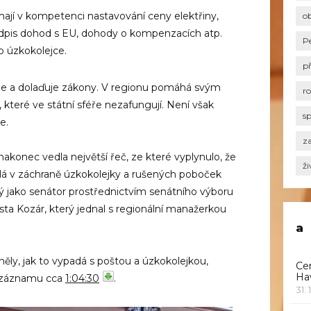
mají v kompetenci nastavování ceny elektřiny,
o
podpis dohod s EU, dohody o kompenzacích atp.
P
o úzkokolejce.
p
uje a dolaďuje zákony. V regionu pomáhá svým
r
, které ve státní sféře nezafungují. Není však
s
e.
za
nakonec vedla největší řeč, ze které vyplynulo, že
ži
ělá v záchraně úzkokolejky a rušených poboček
ký jako senátor prostřednictvím senátního výboru
osta Kozár, který jednal s regionální manažerkou
a
ěly, jak to vypadá s poštou a úzkokolejkou,
Ce
Ha
 záznamu cca
1:04:30
.
31. 