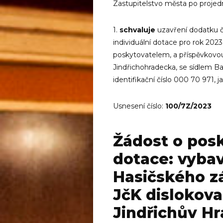
Zastupitelstvo města po projed
1.
schvaluje
uzavření dodatku č
individuální dotace pro rok 20
poskytovatelem, a příspěvkovo
Jindřichohradecka, se sídlem Ba
identifikační číslo 000 70 971,
Usnesení číslo:
100/7Z/2023
Žádost o posk
dotace: vyba
Hasičského z
JčK dislokova
Jindřichův H