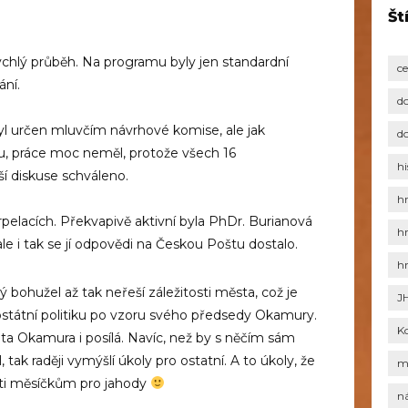
Št
chlý průběh. Na programu byly jen standardní
c
ání.
d
yl určen mluvčím návrhové komise, ale jak
d
ru, práce moc neměl, protože všech 16
hi
í diskuse schváleno.
h
rpelacích. Překvapivě aktivní byla PhDr. Burianová
h
 i tak se jí odpovědi na Českou Poštu dostalo.
h
rý bohužel až tak neřeší záležitosti města, což je
J
elostátní politiku po vzoru svého předsedy Okamury.
K
ta Okamura i posílá. Navíc, než by s něčím sám
k raději vymýšlí úkoly pro ostatní. A to úkoly, že
m
cti měsíčkům pro jahody
n