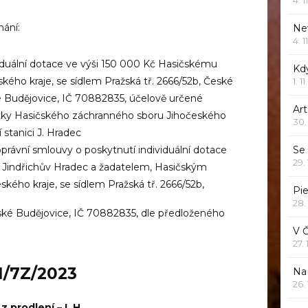
nání:
Ne
4. 1
iduální dotace ve výši 150 000 Kč Hasičskému
Kd
ého kraje, se sídlem Pražská tř. 2666/52b, České
1. 1
é Budějovice, IČ 70882835, účelově určené
Art
otky Hasičského záchranného sboru Jihočeského
30.
 stanici J. Hradec
Se
právní smlouvy o poskytnutí individuální dotace
29.
Jindřichův Hradec a žadatelem, Hasičským
ého kraje, se sídlem Pražská tř. 2666/52b,
Pie
28.
ské Budějovice, IČ 70882835, dle předloženého
V 
27.
1/7Z/2023
Na 
26.
 prodlení – I. H.