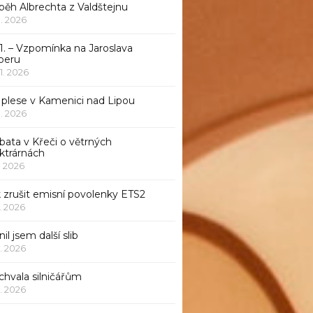
běh Albrechta z Valdštejnu
 1. 2026
1. – Vzpomínka na Jaroslava
beru
 1. 2026
 plese v Kamenici nad Lipou
 1. 2026
bata v Křeči o větrných
ktrárnách
1. 2026
 zrušit emisní povolenky ETS2
1. 2026
nil jsem další slib
1. 2026
chvala silničářům
1. 2026