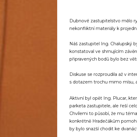
Dubnové zastupitelstvo mělo ry
nekonfliktní materiály k projedn
Náš zastupitel Ing. Chalupský b
konstatoval ve shrnujícím závě
připravených bodů bylo bez větš
Diskuse se rozproudila až v inte
s dotazem trochu mimo mísu, ale
Aktivní byl opět Ing. Plucar, kte
parketa zastupitele, ale řeší c
Chvílemi to působí, že mu téma
konkrétně Hradečákům pomohl, ta
by bylo snazší chodit ke dvaná