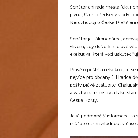
Senátor ani rada města fakt ne
plynu, řízení předsedy vlády, 
Nerozhodují o České Poště ani 
Senátor je zákonodárce, oprav
vlivem, aby došlo k nápravě věcí
exekutiva, která věci uskutečňuj
Právě o poště a úzkokolejce se 
nejvíce pro občany J. Hradce d
pošty právě zastupitel Chalups
a vazby na ministry a také star
České Pošty.
Jaké podrobnější informace zazn
můžete sami shlédnout v čase