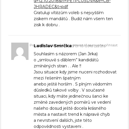
d=12.10.2018&n=PETPLUSDVA&e=CB-
JHRADEC&t=pdf
Gratuluji vítězům voleb s nejvyšším
ziskem mandátů . Budiž nám všem ten
zisk k dobru .
Pro vložení odpovědi na komentář se musíte přihlásit
Ladislav Smrčka
13. 10. 2018 (22:29)
Souhlasím s názorem (Jan Jirka)
o „smlouvě s ďáblem” kandidátů
zmíněných stran . . Ale !!
Jsou situace kdy jsme nuceni rozhodovat
mezi řešením špatným
anebo ještě horším . S plným vědomím
důsledků takové volby . V současné
situaci, kdy máte jedinečnou šanci ke
změně zavedených poměrů ve vedení
našeho dosud ještě docela krásného
města a nastavit trend k nápravě chyb
a nevrstvení dalších, jste této
odpovědnosti vystaveni .