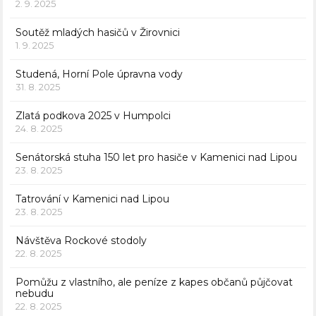
2. 9. 2025
Soutěž mladých hasičů v Žirovnici
1. 9. 2025
Studená, Horní Pole úpravna vody
31. 8. 2025
Zlatá podkova 2025 v Humpolci
24. 8. 2025
Senátorská stuha 150 let pro hasiče v Kamenici nad Lipou
23. 8. 2025
Tatrování v Kamenici nad Lipou
23. 8. 2025
Návštěva Rockové stodoly
22. 8. 2025
Pomůžu z vlastního, ale peníze z kapes občanů půjčovat
nebudu
22. 8. 2025