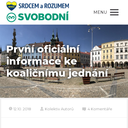
MENU
První oficiální
informace ke
koaličnímu jednání
12.10. 2018
Kolektiv Autorů
4 Komentáře