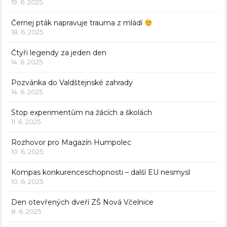
19. 6. 2025
Černej pták napravuje trauma z mládí
18. 6. 2025
Čtyři legendy za jeden den
14. 6. 2025
Pozvánka do Valdštejnské zahrady
14. 6. 2025
Stop experimentům na žácích a školách
11. 6. 2025
Rozhovor pro Magazín Humpolec
10. 6. 2025
Kompas konkurenceschopnosti – další EU nesmysl
10. 6. 2025
Den otevřených dveří ZŠ Nová Včelnice
8. 6. 2025