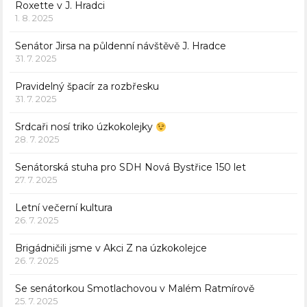
Roxette v J. Hradci
1. 8. 2025
Senátor Jirsa na půldenní návštěvě J. Hradce
31. 7. 2025
Pravidelný špacír za rozbřesku
31. 7. 2025
Srdcaři nosí triko úzkokolejky
28. 7. 2025
Senátorská stuha pro SDH Nová Bystřice 150 let
27. 7. 2025
Letní večerní kultura
26. 7. 2025
Brigádničili jsme v Akci Z na úzkokolejce
26. 7. 2025
Se senátorkou Smotlachovou v Malém Ratmírově
25. 7. 2025