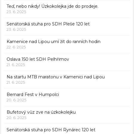
Teď, nebo nikdy! Úzkokolejka jde do prodeje.
23. 6. 2025
Senátorská stuha pro SDH Pleše 120 let
23. 6. 2025
Kamenice nad Lipou umí žít do ranních hodin
22. 6. 2025
Oslava 150 let SDH Pelhřimov
21. 6. 2025
Na startu MTB maratonu v Kamenici nad Lipou
21. 6. 2025
Bernard Fest v Humpolci
20. 6. 2025
Bufetový vůz zve na úzkokolejku
20. 6. 2025
Senátorská stuha pro SDH Rynárec 120 let