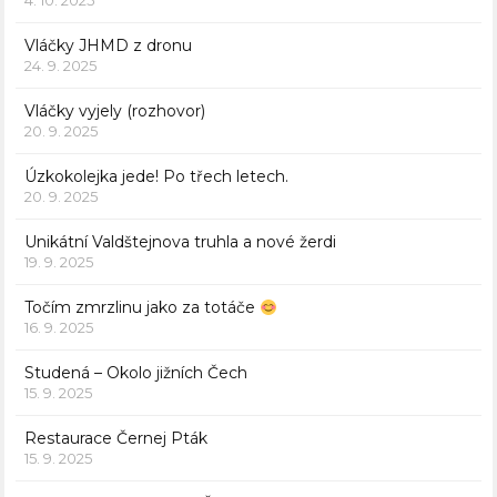
4. 10. 2025
Vláčky JHMD z dronu
24. 9. 2025
Vláčky vyjely (rozhovor)
20. 9. 2025
Úzkokolejka jede! Po třech letech.
20. 9. 2025
Unikátní Valdštejnova truhla a nové žerdi
19. 9. 2025
Točím zmrzlinu jako za totáče
16. 9. 2025
Studená – Okolo jižních Čech
15. 9. 2025
Restaurace Černej Pták
15. 9. 2025