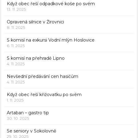
Když obec řeší odpadkové koše po svém
13. 11. 2025
Opravená silnice v Žirovnici
8. 11. 2025
S komisí na exkursi Vodní mlýn Hoslovice
6. 11. 2025
S komisí na přehradě Lipno
4. 11. 2025
Nevšední předávání cen hasičům
4. 11. 2025
Když obec řeší křižovatku po svém
1. 11. 2025
Artaban – gastro tip
30. 10. 2025
Se seniory v Sokolovně
29. 10. 2025