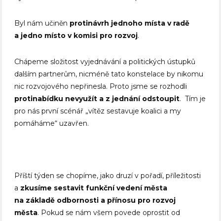
Byl nám učiněn
protinávrh jednoho místa v radě
a jedno místo v komisi pro rozvoj
.
Chápeme složitost vyjednávání a politických ústupků
dalším partnerům, nicméně tato konstelace by nikomu
nic rozvojového nepřinesla. Proto jsme se rozhodli
protinabídku nevyužít a z jednání odstoupit
. Tím je
pro nás první scénář „vítěz sestavuje koalici a my
pomáháme“ uzavřen.
Příští týden se chopíme, jako druzí v pořadí, příležitosti
a
zkusíme sestavit funkční vedení města
na základě odbornosti a přínosu pro rozvoj
města
. Pokud se nám všem povede oprostit od