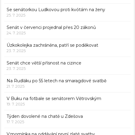
Se senátorkou Ludkovou proti kvótám na ženy
25. 7. 2025
Senát v červenci projednal přes 20 zákonů
24. 7. 2025
Úzkokolejka zachráněna, patří se poděkovat
23. 7. 2025
Senát chce větší přísnost na cizince
23. 7. 2025
Na Rudláku po 55 letech na smaragdové svatbě
21. 7. 2025
V Buku na fotbale se senátorem Větrovským
19. 7. 2025
Týden dovolené na chatě u Zdešova
17. 7. 2025
Vzpomínka na oddávání první zlaté svatby