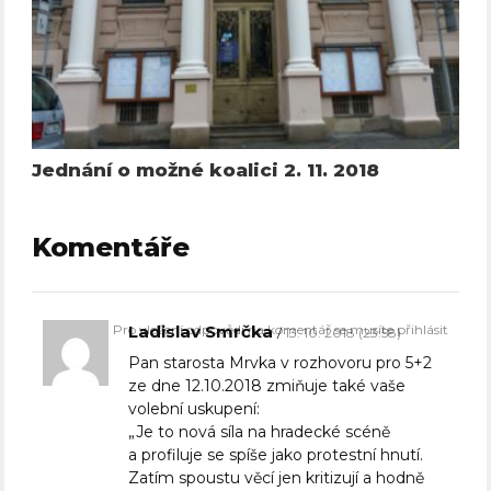
Jednání o možné koalici 2. 11. 2018
Komentáře
Pro vložení odpovědi na komentář se musíte přihlásit
Ladislav Smrčka
13. 10. 2018 (23:58)
Pan starosta Mrvka v rozhovoru pro 5+2
ze dne 12.10.2018 zmiňuje také vaše
volební uskupení:
„Je to nová síla na hradecké scéně
a profiluje se spíše jako protestní hnutí.
Zatím spoustu věcí jen kritizují a hodně