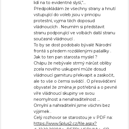
lidí na to evidentně slyší,“…
Předpokládám že všechny strany a hnutí
vstupující do voleb jsou v principu
protestní, vyjma těch doposud
vládnoucích . Neumím si představit
stranu podporující ve volbách další stranu
současně vládnoucí .
To by se dost podobalo bývalé Národní
frontě s předem rozdělenými pašalíky .
Jak to ten pan starosta myslel ?
Chápu že nebývale strmý nárůst obliby
zcela nového uskupení může dosud
vládnoucí garnituru překvapit a zaskočit,
ale to vše o čemsi svědčí . O přesvědčení
obyvatel že změna je potřebná a o pevné
víře vládnoucí skupiny ve svou
neomylnost a nenahraditelnost …
Omylní a nahraditelní jsme všichni bez
výjimek .
Celý rozhovor se starostou je v PDF na:
https://www.5plus2.cz/file.aspx?