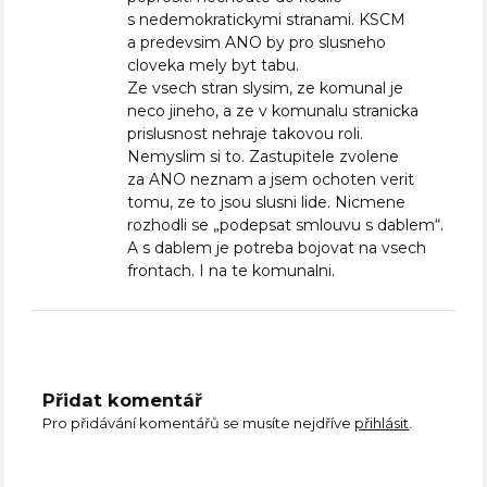
s nedemokratickymi stranami. KSCM
a predevsim ANO by pro slusneho
cloveka mely byt tabu.
Ze vsech stran slysim, ze komunal je
neco jineho, a ze v komunalu stranicka
prislusnost nehraje takovou roli.
Nemyslim si to. Zastupitele zvolene
za ANO neznam a jsem ochoten verit
tomu, ze to jsou slusni lide. Nicmene
rozhodli se „podepsat smlouvu s dablem“.
A s dablem je potreba bojovat na vsech
frontach. I na te komunalni.
Přidat komentář
Pro přidávání komentářů se musíte nejdříve
přihlásit
.