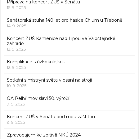
Příprava na koncert ZUŠ v Senátu
15. 9. 2025
Senátorská stuha 140 let pro hasiče Chlum u Třeboně
14. 9. 2025
Koncert ZUŠ Kamenice nad Lipou ve Valdštejnské
zahradě
12. 9. 2025
Komplikace s úzkokolejkou
12. 9. 2025
Setkání s mistryní světa v psaní na stroji
10. 9. 2025
OA Pelhřimov slaví 50. výročí
9. 9. 2025
Koncert ZUŠ v Senátu pod mou záštitou
9. 9. 2025
Zpravodajem ke zprávě NKÚ 2024