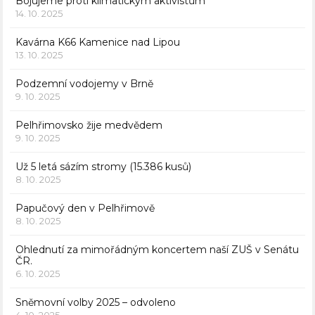
Bojujeme proti klimatickým aktivistům
14. 10. 2025
Kavárna K66 Kamenice nad Lipou
13. 10. 2025
Podzemní vodojemy v Brně
9. 10. 2025
Pelhřimovsko žije medvědem
9. 10. 2025
Už 5 letá sázím stromy (15.386 kusů)
8. 10. 2025
Papučový den v Pelhřimově
8. 10. 2025
Ohlednutí za mimořádným koncertem naší ZUŠ v Senátu
ČR.
6. 10. 2025
Sněmovní volby 2025 – odvoleno