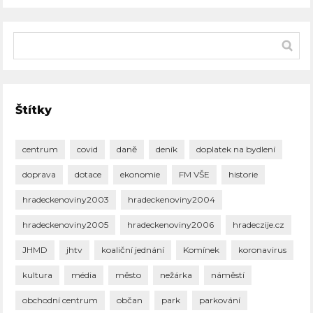
Štítky
centrum
covid
daně
deník
doplatek na bydlení
doprava
dotace
ekonomie
FM VŠE
historie
hradeckenoviny2003
hradeckenoviny2004
hradeckenoviny2005
hradeckenoviny2006
hradeczije.cz
JHMD
jhtv
koaliční jednání
Komínek
koronavirus
kultura
média
město
nežárka
náměstí
obchodní centrum
občan
park
parkování