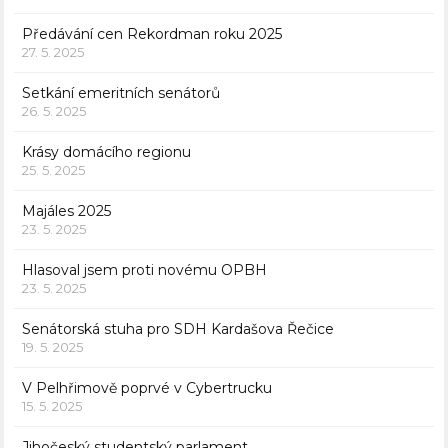
Předávání cen Rekordman roku 2025
27. 5. 2025
Setkání emeritních senátorů
26. 5. 2025
Krásy domácího regionu
25. 5. 2025
Majáles 2025
23. 5. 2025
Hlasoval jsem proti novému OPBH
23. 5. 2025
Senátorská stuha pro SDH Kardašova Řečice
19. 5. 2025
V Pelhřimově poprvé v Cybertrucku
15. 5. 2025
Jihočeský studentský parlament