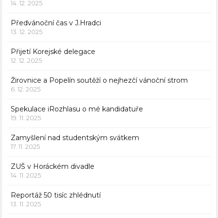
14. 12. 2025
Předvánoční čas v J.Hradci
13. 12. 2025
Přijetí Korejské delegace
12. 12. 2025
Žirovnice a Popelín soutěží o nejhezčí vánoční strom
6. 12. 2025
Spekulace iRozhlasu o mé kandidatuře
19. 11. 2025
Zamyšlení nad studentským svátkem
17. 11. 2025
ZUŠ v Horáckém divadle
14. 11. 2025
Reportáž 50 tisíc zhlédnutí
13. 11. 2025