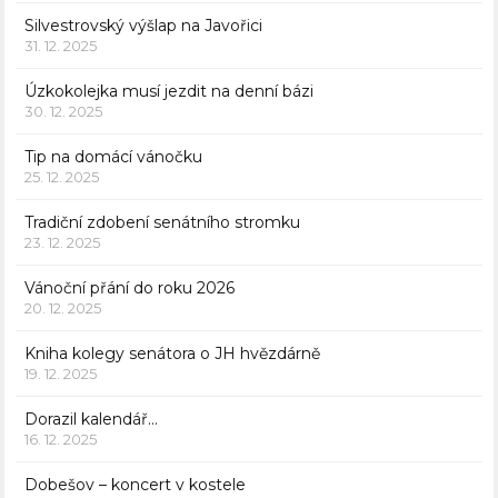
Silvestrovský výšlap na Javořici
31. 12. 2025
Úzkokolejka musí jezdit na denní bázi
30. 12. 2025
Tip na domácí vánočku
25. 12. 2025
Tradiční zdobení senátního stromku
23. 12. 2025
Vánoční přání do roku 2026
20. 12. 2025
Kniha kolegy senátora o JH hvězdárně
19. 12. 2025
Dorazil kalendář…
16. 12. 2025
Dobešov – koncert v kostele