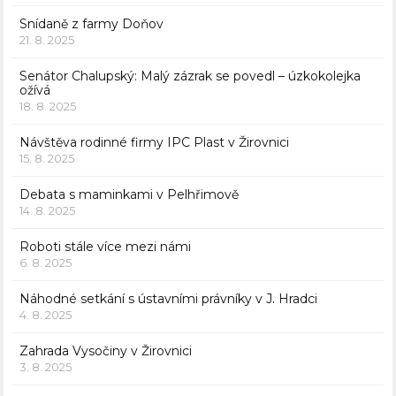
Snídaně z farmy Doňov
21. 8. 2025
Senátor Chalupský: Malý zázrak se povedl – úzkokolejka
ožívá
18. 8. 2025
Návštěva rodinné firmy IPC Plast v Žirovnici
15. 8. 2025
Debata s maminkami v Pelhřimově
14. 8. 2025
Roboti stále více mezi námi
6. 8. 2025
Náhodné setkání s ústavními právníky v J. Hradci
4. 8. 2025
Zahrada Vysočiny v Žirovnici
3. 8. 2025