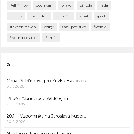
Pelhřimov
podnikání
právo
příroda
rada
rozhlas
rozhledna
rozpočet
senát
sport
stavební zákon
volby
zastupitelstvo
školství
životní prostředí
žurnál
a
Cena Pelhřimova pro Zuzku Havlovou
31. 1. 2026
Příběh Albrechta z Valdštejnu
27. 1. 2026
20.1. – Vzpomínka na Jaroslava Kuberu
20. 1. 2026
Na plese v Kamenici nad Lipou