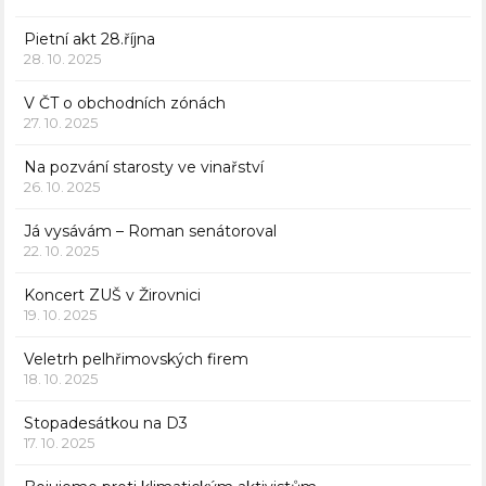
Pietní akt 28.října
28. 10. 2025
V ČT o obchodních zónách
27. 10. 2025
Na pozvání starosty ve vinařství
26. 10. 2025
Já vysávám – Roman senátoroval
22. 10. 2025
Koncert ZUŠ v Žirovnici
19. 10. 2025
Veletrh pelhřimovských firem
18. 10. 2025
Stopadesátkou na D3
17. 10. 2025