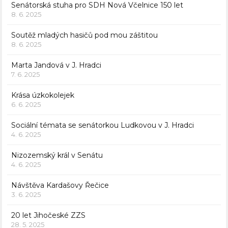
Senátorská stuha pro SDH Nová Včelnice 150 let
8. 6. 2025
Soutěž mladých hasičů pod mou záštitou
8. 6. 2025
Marta Jandová v J. Hradci
7. 6. 2025
Krása úzkokolejek
6. 6. 2025
Sociální témata se senátorkou Ludkovou v J. Hradci
4. 6. 2025
Nizozemský král v Senátu
4. 6. 2025
Návštěva Kardašovy Řečice
3. 6. 2025
20 let Jihočeské ZZS
28. 5. 2025