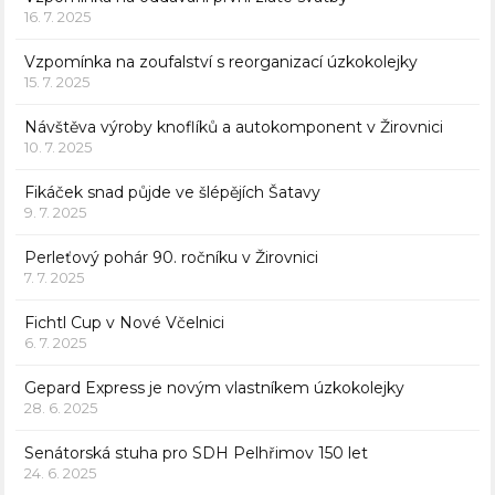
16. 7. 2025
Vzpomínka na zoufalství s reorganizací úzkokolejky
15. 7. 2025
Návštěva výroby knoflíků a autokomponent v Žirovnici
10. 7. 2025
Fikáček snad půjde ve šlépějích Šatavy
9. 7. 2025
Perleťový pohár 90. ročníku v Žirovnici
7. 7. 2025
Fichtl Cup v Nové Včelnici
6. 7. 2025
Gepard Express je novým vlastníkem úzkokolejky
28. 6. 2025
Senátorská stuha pro SDH Pelhřimov 150 let
24. 6. 2025