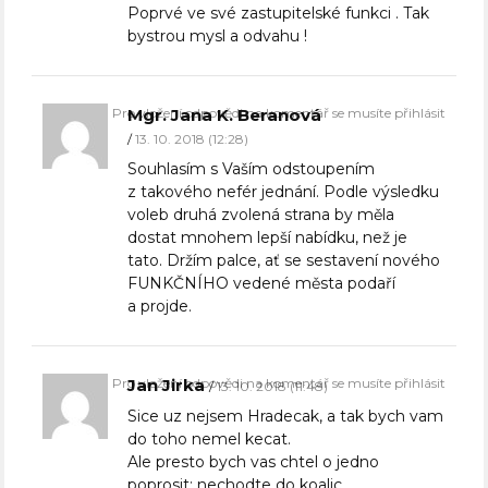
Poprvé ve své zastupitelské funkci . Tak
bystrou mysl a odvahu !
Pro vložení odpovědi na komentář se musíte přihlásit
Mgr. Jana K. Beranová
13. 10. 2018 (12:28)
Souhlasím s Vaším odstoupením
z takového nefér jednání. Podle výsledku
voleb druhá zvolená strana by měla
dostat mnohem lepší nabídku, než je
tato. Držím palce, ať se sestavení nového
FUNKČNÍHO vedené města podaří
a projde.
Pro vložení odpovědi na komentář se musíte přihlásit
Jan Jirka
13. 10. 2018 (11:48)
Sice uz nejsem Hradecak, a tak bych vam
do toho nemel kecat.
Ale presto bych vas chtel o jedno
poprosit: nechodte do koalic