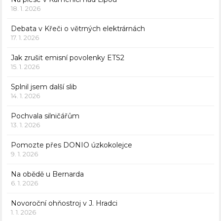
18. 1. 2026
Debata v Křeči o větrných elektrárnách
17. 1. 2026
Jak zrušit emisní povolenky ETS2
15. 1. 2026
Splnil jsem další slib
14. 1. 2026
Pochvala silničářům
13. 1. 2026
Pomozte přes DONIO úzkokolejce
9. 1. 2026
Na obědě u Bernarda
6. 1. 2026
Novoroční ohňostroj v J. Hradci
1. 1. 2026