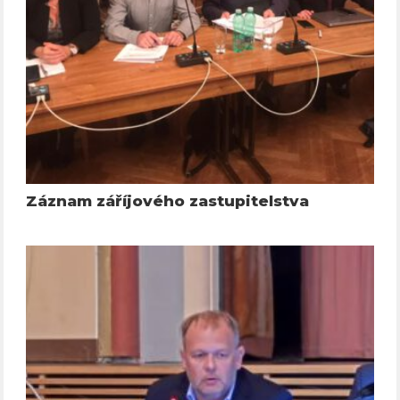
Záznam záříjového zastupitelstva