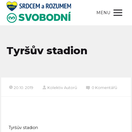
MENU
Tyršův stadion
20.10. 2019
Kolektiv Autorů
0 Komentářů
Tyršův stadion