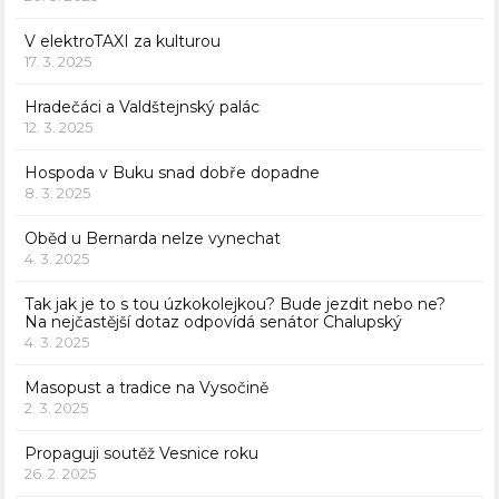
V elektroTAXI za kulturou
17. 3. 2025
Hradečáci a Valdštejnský palác
12. 3. 2025
Hospoda v Buku snad dobře dopadne
8. 3. 2025
Oběd u Bernarda nelze vynechat
4. 3. 2025
Tak jak je to s tou úzkokolejkou? Bude jezdit nebo ne?
Na nejčastější dotaz odpovídá senátor Chalupský
4. 3. 2025
Masopust a tradice na Vysočině
2. 3. 2025
Propaguji soutěž Vesnice roku
26. 2. 2025