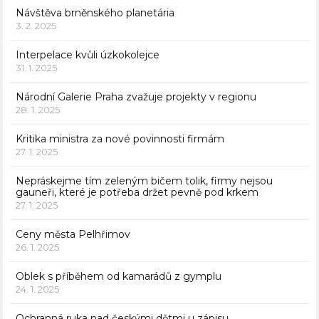
Návštěva brněnského planetária
3. 2. 2025
Interpelace kvůli úzkokolejce
31. 1. 2025
Národní Galerie Praha zvažuje projekty v regionu
28. 1. 2025
Kritika ministra za nové povinnosti firmám
27. 1. 2025
Nepráskejme tím zeleným bičem tolik, firmy nejsou
gauneři, které je potřeba držet pevně pod krkem
27. 1. 2025
Ceny města Pelhřimov
26. 1. 2025
Oblek s příběhem od kamarádů z gymplu
24. 1. 2025
Ochranná ruka nad českými dětmi u zápisu