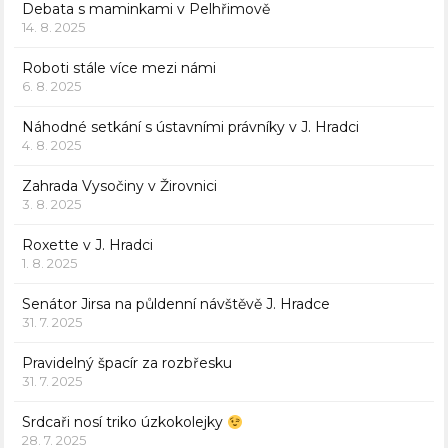
Debata s maminkami v Pelhřimově
14. 8. 2025
Roboti stále více mezi námi
6. 8. 2025
Náhodné setkání s ústavními právníky v J. Hradci
4. 8. 2025
Zahrada Vysočiny v Žirovnici
3. 8. 2025
Roxette v J. Hradci
1. 8. 2025
Senátor Jirsa na půldenní návštěvě J. Hradce
31. 7. 2025
Pravidelný špacír za rozbřesku
31. 7. 2025
Srdcaři nosí triko úzkokolejky
28. 7. 2025