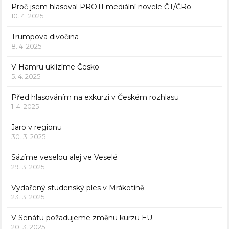
Proč jsem hlasoval PROTI mediální novele ČT/ČRo
10. 4. 2025
Trumpova divočina
8. 4. 2025
V Hamru uklízíme Česko
5. 4. 2025
Před hlasováním na exkurzi v Českém rozhlasu
1. 4. 2025
Jaro v regionu
30. 3. 2025
Sázíme veselou alej ve Veselé
29. 3. 2025
Vydařený studenský ples v Mrákotíně
23. 3. 2025
V Senátu požadujeme změnu kurzu EU
20. 3. 2025