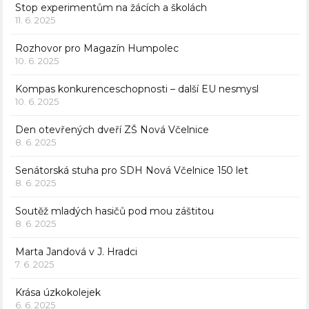
Stop experimentům na žácích a školách
11. 6. 2025
Rozhovor pro Magazín Humpolec
10. 6. 2025
Kompas konkurenceschopnosti – další EU nesmysl
10. 6. 2025
Den otevřených dveří ZŠ Nová Včelnice
8. 6. 2025
Senátorská stuha pro SDH Nová Včelnice 150 let
8. 6. 2025
Soutěž mladých hasičů pod mou záštitou
8. 6. 2025
Marta Jandová v J. Hradci
7. 6. 2025
Krása úzkokolejek
6. 6. 2025