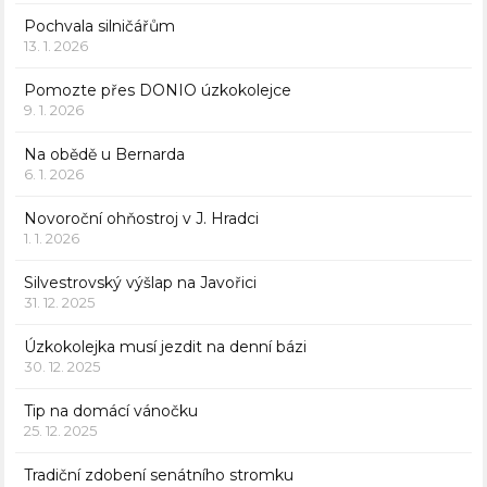
Pochvala silničářům
13. 1. 2026
Pomozte přes DONIO úzkokolejce
9. 1. 2026
Na obědě u Bernarda
6. 1. 2026
Novoroční ohňostroj v J. Hradci
1. 1. 2026
Silvestrovský výšlap na Javořici
31. 12. 2025
Úzkokolejka musí jezdit na denní bázi
30. 12. 2025
Tip na domácí vánočku
25. 12. 2025
Tradiční zdobení senátního stromku