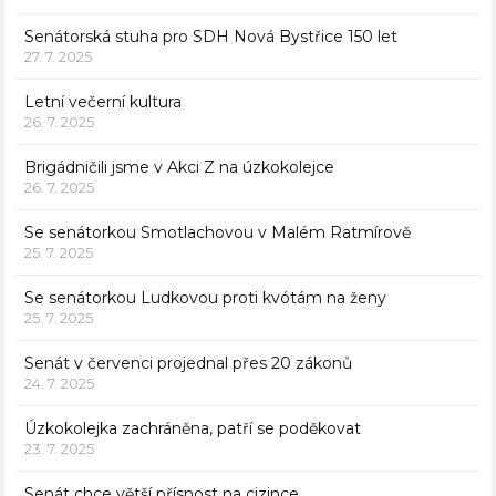
Senátorská stuha pro SDH Nová Bystřice 150 let
27. 7. 2025
Letní večerní kultura
26. 7. 2025
Brigádničili jsme v Akci Z na úzkokolejce
26. 7. 2025
Se senátorkou Smotlachovou v Malém Ratmírově
25. 7. 2025
Se senátorkou Ludkovou proti kvótám na ženy
25. 7. 2025
Senát v červenci projednal přes 20 zákonů
24. 7. 2025
Úzkokolejka zachráněna, patří se poděkovat
23. 7. 2025
Senát chce větší přísnost na cizince