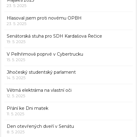
Majáles 2025
23. 5. 2025
Hlasoval jsem proti novému OPBH
23. 5. 2025
Senátorská stuha pro SDH Kardašova Řečice
19. 5. 2025
V Pelhřimově poprvé v Cybertrucku
15. 5. 2025
Jihočeský studentský parlament
14. 5. 2025
Větrná elektrárna na vlastní oči
12. 5. 2025
Přání ke Dni matek
11. 5. 2025
Den otevřených dveří v Senátu
8. 5. 2025