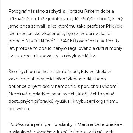
Fotograf nás ráno zachytil s Honzou Pirkem docela
příznačně, protože jedním z nejdůležitějších bodů, který
jsme dnes schválili a ke kterému také profesor Pirk řekl
své medicínské zkušenosti, bylo zavedení zákazu
prodeje NIKOTINOVÝCH SÁČKŮ osobám mladším 18
let, protože to dosud nebylo regulováno a děti si mohly
i v automatu kupovat tyto návykové látky.
Šlo o rychlou reakci na skutečnost, kdy ve školách
zaznamenali zvracející předávkované děti nebo
dokonce příjem dětí v nemocnici s poruchou vědomí.
Nemluvě o mladých sportovcích, kteří těchto volně
dostupných přípravků využívali k vybuzení organismu
pro výkon.
Poděkování patří paní poslankyni Martina Ochodnická –
poslankyně z Vysočiny, která je jednou z iniciátorek