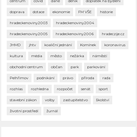
centrum
covid
daně
deník
doplatek na bydlení
doprava
dotace
ekonomie
FM VŠE
historie
hradeckenoviny2003
hradeckenoviny2004
hradeckenoviny2005
hradeckenoviny2006
hradeczije.cz
JHMD
jhtv
koaliční jednání
Komínek
koronavirus
kultura
média
město
nežárka
náměstí
obchodní centrum
občan
park
parkování
Pelhřimov
podnikání
právo
příroda
rada
rozhlas
rozhledna
rozpočet
senát
sport
stavební zákon
volby
zastupitelstvo
školství
životní prostředí
žurnál