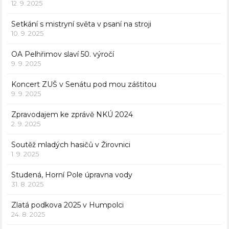
12. 9. 2025
Setkání s mistryní světa v psaní na stroji
10. 9. 2025
OA Pelhřimov slaví 50. výročí
9. 9. 2025
Koncert ZUŠ v Senátu pod mou záštitou
9. 9. 2025
Zpravodajem ke zprávě NKÚ 2024
2. 9. 2025
Soutěž mladých hasičů v Žirovnici
1. 9. 2025
Studená, Horní Pole úpravna vody
31. 8. 2025
Zlatá podkova 2025 v Humpolci
24. 8. 2025