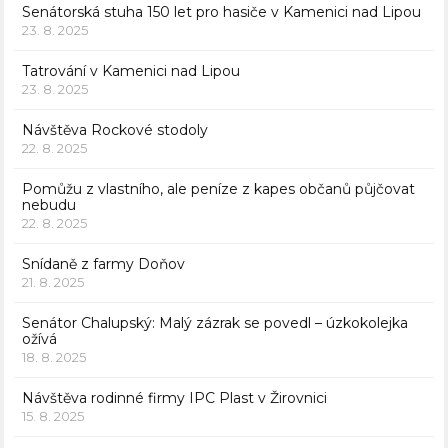
Senátorská stuha 150 let pro hasiče v Kamenici nad Lipou
23. 8. 2025
Tatrování v Kamenici nad Lipou
23. 8. 2025
Návštěva Rockové stodoly
22. 8. 2025
Pomůžu z vlastního, ale peníze z kapes občanů půjčovat
nebudu
22. 8. 2025
Snídaně z farmy Doňov
21. 8. 2025
Senátor Chalupský: Malý zázrak se povedl – úzkokolejka
ožívá
18. 8. 2025
Návštěva rodinné firmy IPC Plast v Žirovnici
15. 8. 2025