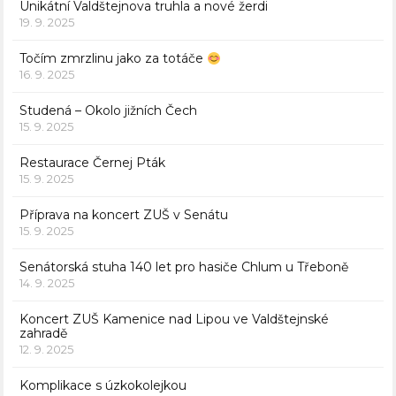
Unikátní Valdštejnova truhla a nové žerdi
19. 9. 2025
Točím zmrzlinu jako za totáče
16. 9. 2025
Studená – Okolo jižních Čech
15. 9. 2025
Restaurace Černej Pták
15. 9. 2025
Příprava na koncert ZUŠ v Senátu
15. 9. 2025
Senátorská stuha 140 let pro hasiče Chlum u Třeboně
14. 9. 2025
Koncert ZUŠ Kamenice nad Lipou ve Valdštejnské
zahradě
12. 9. 2025
Komplikace s úzkokolejkou