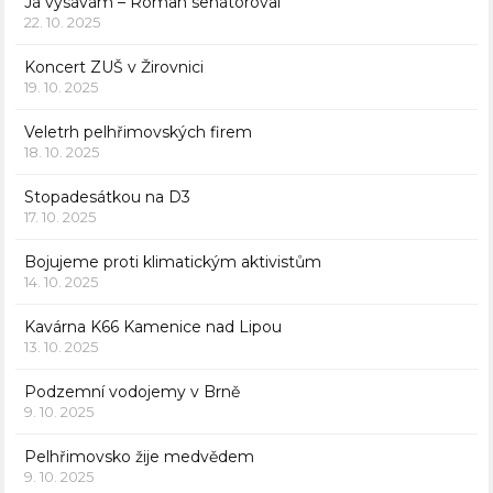
Já vysávám – Roman senátoroval
22. 10. 2025
Koncert ZUŠ v Žirovnici
19. 10. 2025
Veletrh pelhřimovských firem
18. 10. 2025
Stopadesátkou na D3
17. 10. 2025
Bojujeme proti klimatickým aktivistům
14. 10. 2025
Kavárna K66 Kamenice nad Lipou
13. 10. 2025
Podzemní vodojemy v Brně
9. 10. 2025
Pelhřimovsko žije medvědem
9. 10. 2025