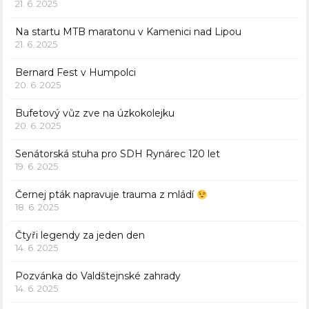
21. 6. 2025
Na startu MTB maratonu v Kamenici nad Lipou
21. 6. 2025
Bernard Fest v Humpolci
20. 6. 2025
Bufetový vůz zve na úzkokolejku
20. 6. 2025
Senátorská stuha pro SDH Rynárec 120 let
19. 6. 2025
Černej pták napravuje trauma z mládí
18. 6. 2025
Čtyři legendy za jeden den
14. 6. 2025
Pozvánka do Valdštejnské zahrady
14. 6. 2025