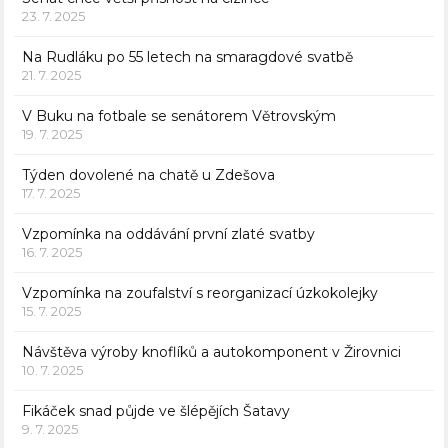
23. 7. 2025
Na Rudláku po 55 letech na smaragdové svatbě
21. 7. 2025
V Buku na fotbale se senátorem Větrovským
19. 7. 2025
Týden dovolené na chatě u Zdešova
17. 7. 2025
Vzpomínka na oddávání první zlaté svatby
16. 7. 2025
Vzpomínka na zoufalství s reorganizací úzkokolejky
15. 7. 2025
Návštěva výroby knoflíků a autokomponent v Žirovnici
10. 7. 2025
Fikáček snad půjde ve šlépějích Šatavy
9. 7. 2025