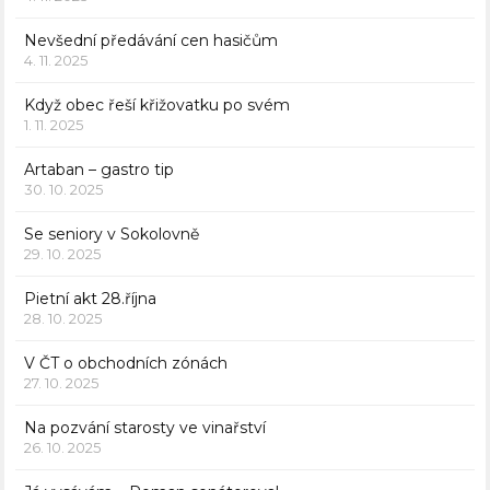
Nevšední předávání cen hasičům
4. 11. 2025
Když obec řeší křižovatku po svém
1. 11. 2025
Artaban – gastro tip
30. 10. 2025
Se seniory v Sokolovně
29. 10. 2025
Pietní akt 28.října
28. 10. 2025
V ČT o obchodních zónách
27. 10. 2025
Na pozvání starosty ve vinařství
26. 10. 2025