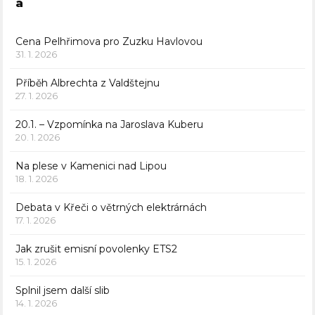
a
Cena Pelhřimova pro Zuzku Havlovou
31. 1. 2026
Příběh Albrechta z Valdštejnu
27. 1. 2026
20.1. – Vzpomínka na Jaroslava Kuberu
20. 1. 2026
Na plese v Kamenici nad Lipou
18. 1. 2026
Debata v Křeči o větrných elektrárnách
17. 1. 2026
Jak zrušit emisní povolenky ETS2
15. 1. 2026
Splnil jsem další slib
14. 1. 2026