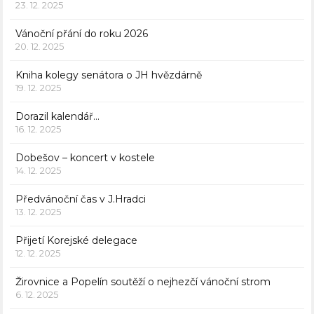
23. 12. 2025
Vánoční přání do roku 2026
20. 12. 2025
Kniha kolegy senátora o JH hvězdárně
19. 12. 2025
Dorazil kalendář…
16. 12. 2025
Dobešov – koncert v kostele
14. 12. 2025
Předvánoční čas v J.Hradci
13. 12. 2025
Přijetí Korejské delegace
12. 12. 2025
Žirovnice a Popelín soutěží o nejhezčí vánoční strom
6. 12. 2025