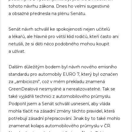
tohoto návrhu zákona. Dnes ho velmi sugestivně
a obsažně přednesla na plénu Senátu.
Senát návrh schválil ke spokojenosti nejen učitelů
a lékařů, ale hlavně pro větší klid rodičů, kteří často ani
netušili, že si děti něco podobného mohou koupit
a užívat.
Dalším důležitým bodem byl návrh nového emisního
standardu pro automobily EURO 7, který byl označen
za „ambiciozní“, což v mém překladu znamená
GreenDealově nesmyslné a nerealizovatelné. Tak se
také vyjádřili technici z automobilového průmyslu.
Podpořil jsem a Senát schválil usnesení, aby vláda
mohla tlačit na zásadní změny těchto pravidel, která
potřebují zásadní přepracování. Jinak by to také mohlo
znamenat kolaps automobilového průmyslu v ČR.