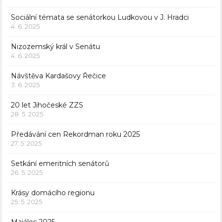
Sociální témata se senátorkou Ludkovou v J. Hradci
4. 6. 2025
Nizozemský král v Senátu
4. 6. 2025
Návštěva Kardašovy Řečice
3. 6. 2025
20 let Jihočeské ZZS
28. 5. 2025
Předávání cen Rekordman roku 2025
27. 5. 2025
Setkání emeritních senátorů
26. 5. 2025
Krásy domácího regionu
25. 5. 2025