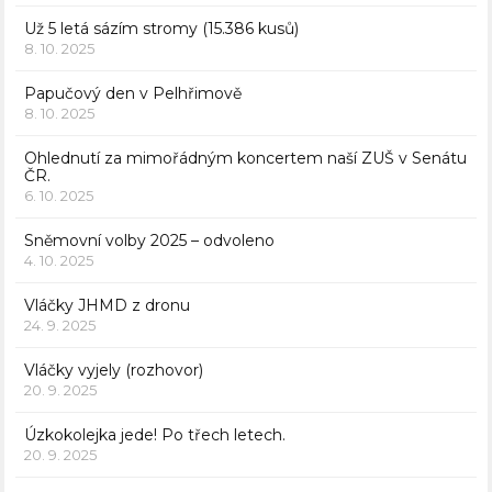
Už 5 letá sázím stromy (15.386 kusů)
8. 10. 2025
Papučový den v Pelhřimově
8. 10. 2025
Ohlednutí za mimořádným koncertem naší ZUŠ v Senátu
ČR.
6. 10. 2025
Sněmovní volby 2025 – odvoleno
4. 10. 2025
Vláčky JHMD z dronu
24. 9. 2025
Vláčky vyjely (rozhovor)
20. 9. 2025
Úzkokolejka jede! Po třech letech.
20. 9. 2025