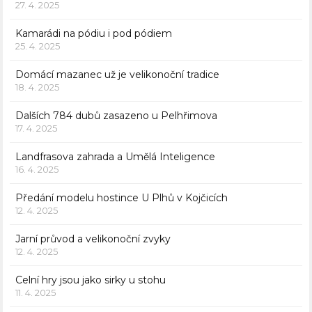
27. 4. 2025
Kamarádi na pódiu i pod pódiem
25. 4. 2025
Domácí mazanec už je velikonoční tradice
18. 4. 2025
Dalších 784 dubů zasazeno u Pelhřimova
17. 4. 2025
Landfrasova zahrada a Umělá Inteligence
16. 4. 2025
Předání modelu hostince U Plhů v Kojčicích
12. 4. 2025
Jarní průvod a velikonoční zvyky
12. 4. 2025
Celní hry jsou jako sirky u stohu
11. 4. 2025