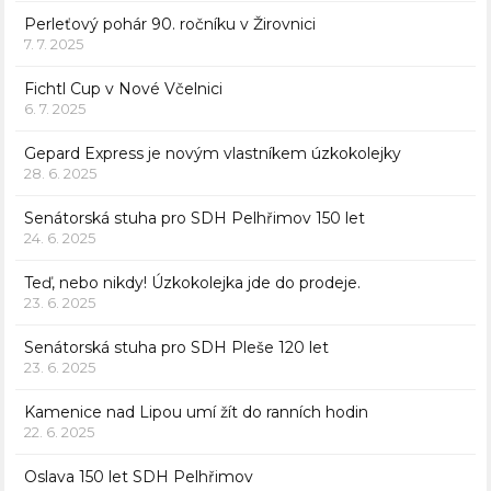
Perleťový pohár 90. ročníku v Žirovnici
7. 7. 2025
Fichtl Cup v Nové Včelnici
6. 7. 2025
Gepard Express je novým vlastníkem úzkokolejky
28. 6. 2025
Senátorská stuha pro SDH Pelhřimov 150 let
24. 6. 2025
Teď, nebo nikdy! Úzkokolejka jde do prodeje.
23. 6. 2025
Senátorská stuha pro SDH Pleše 120 let
23. 6. 2025
Kamenice nad Lipou umí žít do ranních hodin
22. 6. 2025
Oslava 150 let SDH Pelhřimov