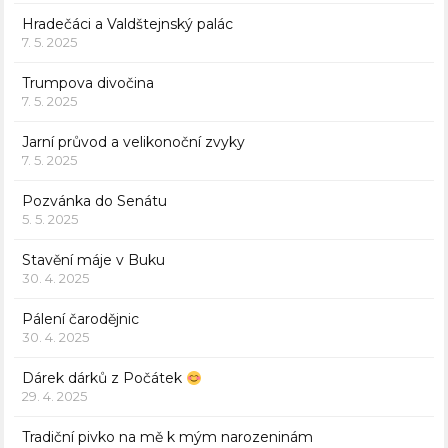
Hradečáci a Valdštejnský palác
7. 5. 2025
Trumpova divočina
7. 5. 2025
Jarní průvod a velikonoční zvyky
7. 5. 2025
Pozvánka do Senátu
5. 5. 2025
Stavění máje v Buku
30. 4. 2025
Pálení čarodějnic
30. 4. 2025
Dárek dárků z Počátek
29. 4. 2025
Tradiční pivko na mě k mým narozeninám