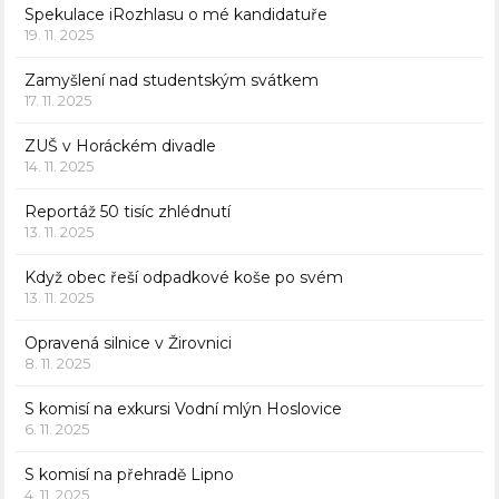
Spekulace iRozhlasu o mé kandidatuře
19. 11. 2025
Zamyšlení nad studentským svátkem
17. 11. 2025
ZUŠ v Horáckém divadle
14. 11. 2025
Reportáž 50 tisíc zhlédnutí
13. 11. 2025
Když obec řeší odpadkové koše po svém
13. 11. 2025
Opravená silnice v Žirovnici
8. 11. 2025
S komisí na exkursi Vodní mlýn Hoslovice
6. 11. 2025
S komisí na přehradě Lipno
4. 11. 2025