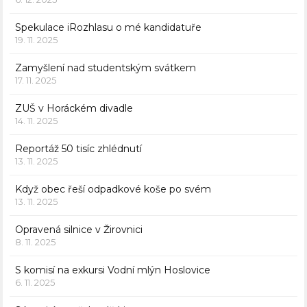
Spekulace iRozhlasu o mé kandidatuře
19. 11. 2025
Zamyšlení nad studentským svátkem
17. 11. 2025
ZUŠ v Horáckém divadle
14. 11. 2025
Reportáž 50 tisíc zhlédnutí
13. 11. 2025
Když obec řeší odpadkové koše po svém
13. 11. 2025
Opravená silnice v Žirovnici
8. 11. 2025
S komisí na exkursi Vodní mlýn Hoslovice
6. 11. 2025