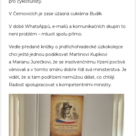
pro cykloturisty.
V Černovicích je zase úžasná cukrárna Budík.
V době WhatsAppů, e-mailů a komunikačních skupin to
není problém – mluvit spolu přímo.
Vedle předané knížky o jindřichohradecké úzkokolejce
chci ještě jednou poděkovat Martinovi Kupkovi
a Marianu Jurečkovi, že se insolvenčnímu řízení poctivě
věnovali a v tomto směru dobře řídí svá ministerstva. Je
vidět, že si tam podřízení nemůžou dělat, co chtějí.
Radost spolupracovat s kompetentními ministry.