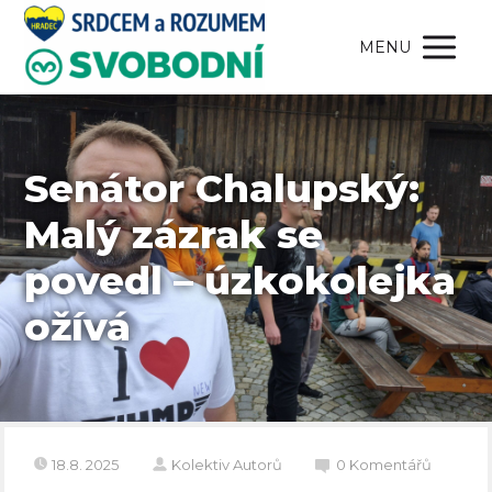
MENU
Senátor Chalupský:
Malý zázrak se
povedl – úzkokolejka
ožívá
18.8. 2025
Kolektiv Autorů
0 Komentářů