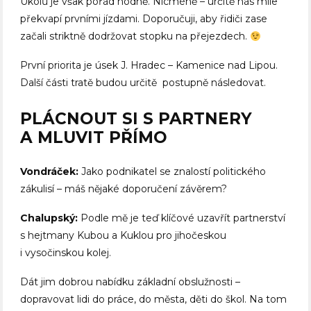
Úkolů je však pořád hodně. Nicméně – určitě nás mile
překvapí prvními jízdami. Doporučuji, aby řidiči zase
začali striktně dodržovat stopku na přejezdech.
První priorita je úsek J. Hradec – Kamenice nad Lipou.
Další části tratě budou určitě postupně následovat.
PLÁCNOUT SI S PARTNERY
A MLUVIT PŘÍMO
Vondráček:
Jako podnikatel se znalostí politického
zákulisí – máš nějaké doporučení závěrem?
Chalupský:
Podle mě je teď klíčové uzavřít partnerství
s hejtmany Kubou a Kuklou pro jihočeskou
i vysočinskou kolej.
Dát jim dobrou nabídku základní obslužnosti –
dopravovat lidi do práce, do města, děti do škol. Na tom