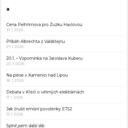
a
Cena Pelhřimova pro Zuzku Havlovou
31. 1. 2026
Příběh Albrechta z Valdštejnu
27. 1. 2026
20.1. – Vzpomínka na Jaroslava Kuberu
20. 1. 2026
Na plese v Kamenici nad Lipou
18. 1. 2026
Debata v Křeči o větrných elektrárnách
17. 1. 2026
Jak zrušit emisní povolenky ETS2
15. 1. 2026
Splnil jsem další slib