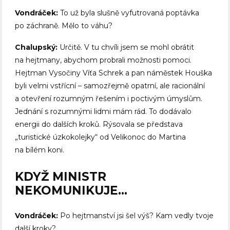
Vondráček:
To už byla slušně vyfutrovaná poptávka
po záchraně. Mělo to váhu?
Chalupský:
Určitě. V tu chvíli jsem se mohl obrátit
na hejtmany, abychom probrali možnosti pomoci.
Hejtman Vysočiny Víťa Schrek a pan náměstek Houška
byli velmi vstřícní – samozřejmě opatrní, ale racionální
a otevření rozumným řešením i poctivým úmyslům.
Jednání s rozumnými lidmi mám rád. To dodávalo
energii do dalších kroků. Rýsovala se představa
„turistické úzkokolejky“ od Velikonoc do Martina
na bílém koni.
KDYŽ MINISTR
NEKOMUNIKUJE…
Vondráček:
Po hejtmanství jsi šel výš? Kam vedly tvoje
další kroky?