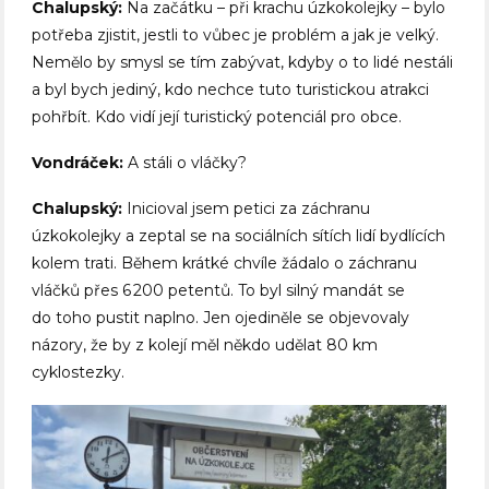
Chalupský:
Na začátku – při krachu úzkokolejky – bylo
potřeba zjistit, jestli to vůbec je problém a jak je velký.
Nemělo by smysl se tím zabývat, kdyby o to lidé nestáli
a byl bych jediný, kdo nechce tuto turistickou atrakci
pohřbít. Kdo vidí její turistický potenciál pro obce.
Vondráček:
A stáli o vláčky?
Chalupský:
Inicioval jsem petici za záchranu
úzkokolejky a zeptal se na sociálních sítích lidí bydlících
kolem trati. Během krátké chvíle žádalo o záchranu
vláčků přes 6 200 petentů. To byl silný mandát se
do toho pustit naplno. Jen ojediněle se objevovaly
názory, že by z kolejí měl někdo udělat 80 km
cyklostezky.