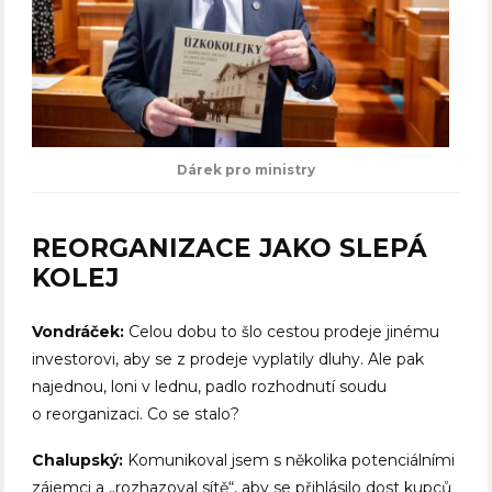
Dárek pro ministry
REORGANIZACE JAKO SLEPÁ
KOLEJ
Vondráček:
Celou dobu to šlo cestou prodeje jinému
investorovi, aby se z prodeje vyplatily dluhy. Ale pak
najednou, loni v lednu, padlo rozhodnutí soudu
o reorganizaci. Co se stalo?
Chalupský:
Komunikoval jsem s několika potenciálními
zájemci a „rozhazoval sítě“, aby se přihlásilo dost kupců