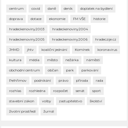
centrum
covid
daně
deník
doplatek na bydlení
doprava
dotace
ekonomie
FM VŠE
historie
hradeckenoviny2003
hradeckenoviny2004
hradeckenoviny2005
hradeckenoviny2006
hradeczije.cz
JHMD
jhtv
koaliční jednání
Komínek
koronavirus
kultura
média
město
nežárka
náměstí
obchodní centrum
občan
park
parkování
Pelhřimov
podnikání
právo
příroda
rada
rozhlas
rozhledna
rozpočet
senát
sport
stavební zákon
volby
zastupitelstvo
školství
životní prostředí
žurnál