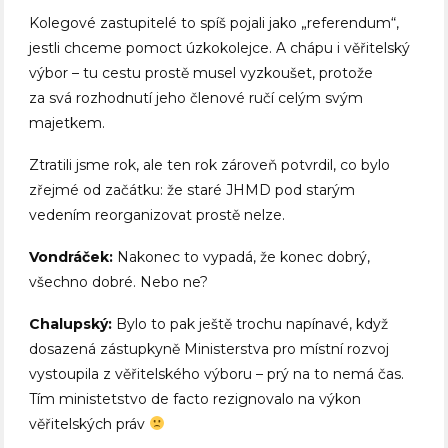
Kolegové zastupitelé to spíš pojali jako „referendum“,
jestli chceme pomoct úzkokolejce. A chápu i věřitelský
výbor – tu cestu prostě musel vyzkoušet, protože
za svá rozhodnutí jeho členové ručí celým svým
majetkem.
Ztratili jsme rok, ale ten rok zároveň potvrdil, co bylo
zřejmé od začátku: že staré JHMD pod starým
vedením reorganizovat prostě nelze.
Vondráček:
Nakonec to vypadá, že konec dobrý,
všechno dobré. Nebo ne?
Chalupský:
Bylo to pak ještě trochu napínavé, když
dosazená zástupkyně Ministerstva pro místní rozvoj
vystoupila z věřitelského výboru – prý na to nemá čas.
Tím ministetstvo de facto rezignovalo na výkon
věřitelských práv