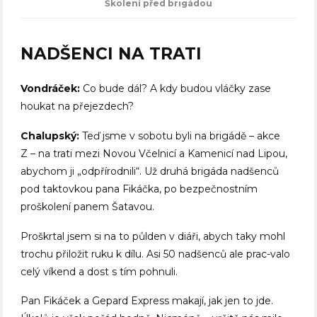
Školení před brigádou
NADŠENCI NA TRATI
Vondráček:
Co bude dál? A kdy budou vláčky zase
houkat na přejezdech?
Chalupský:
Teď jsme v sobotu byli na brigádě – akce
Z – na trati mezi Novou Včelnicí a Kamenicí nad Lipou,
abychom ji „odpřírodnili“. Už druhá brigáda nadšenců
pod taktovkou pana Fikáčka, po bezpečnostním
proškolení panem Šatavou.
Proškrtal jsem si na to půlden v diáři, abych taky mohl
trochu přiložit ruku k dílu. Asi 50 nadšenců ale prac-valo
celý víkend a dost s tím pohnuli.
Pan Fikáček a Gepard Express makají, jak jen to jde.