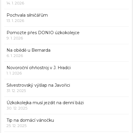
14. 1. 2026
Pochvala silničářům
13. 1. 2026
Pomozte přes DONIO úzkokolejce
9. 1. 2026
Na obědě u Bernarda
6. 1. 2026
Novoroční ohňostroj v J. Hradci
1. 1. 2026
Silvestrovský výšlap na Javořici
31. 12. 2025
Úzkokolejka musí jezdit na denní bázi
30. 12. 2025
Tip na domácí vánočku
25. 12. 2025