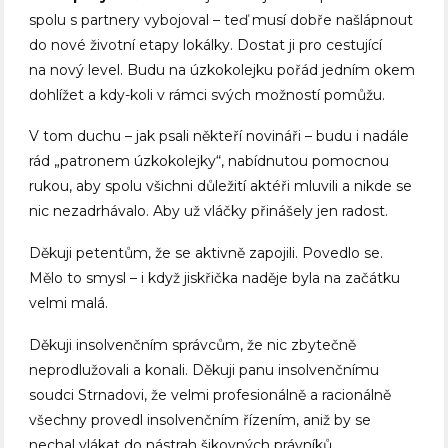
spolu s partnery vybojoval – teď musí dobře našlápnout
do nové životní etapy lokálky. Dostat ji pro cestující
na nový level. Budu na úzkokolejku pořád jedním okem
dohlížet a kdy-koli v rámci svých možností pomůžu.
V tom duchu – jak psali někteří novináři – budu i nadále
rád „patronem úzkokolejky“, nabídnutou pomocnou
rukou, aby spolu všichni důležití aktéři mluvili a nikde se
nic nezadrhávalo. Aby už vláčky přinášely jen radost.
Děkuji petentům, že se aktivně zapojili. Povedlo se.
Mělo to smysl – i když jiskřička naděje byla na začátku
velmi malá.
Děkuji insolvenčním správcům, že nic zbytečně
neprodlužovali a konali. Děkuji panu insolvenčnímu
soudci Strnadovi, že velmi profesionálně a racionálně
všechny provedl insolvenčním řízením, aniž by se
nechal vlákat do nástrah šikovných právníků.