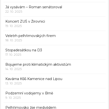
Já vysávám – Roman senátoroval
22. 10. 2025
Koncert ZUŠ v Žirovnici
19. 10. 2025
Veletrh pelhřimovských firem
18. 10. 2025
Stopadesátkou na D3
17. 10. 2025
Bojujeme proti klimatickým aktivistům
14. 10. 2025
Kavárna K66 Kamenice nad Lipou
13. 10. 2025
Podzemní vodojemy v Brně
9. 10. 2025
Pelhřimovsko žije medvědem