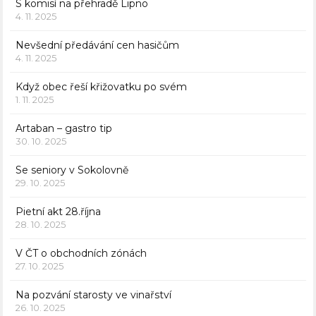
S komisí na přehradě Lipno
4. 11. 2025
Nevšední předávání cen hasičům
4. 11. 2025
Když obec řeší křižovatku po svém
1. 11. 2025
Artaban – gastro tip
30. 10. 2025
Se seniory v Sokolovně
29. 10. 2025
Pietní akt 28.října
28. 10. 2025
V ČT o obchodních zónách
27. 10. 2025
Na pozvání starosty ve vinařství
26. 10. 2025