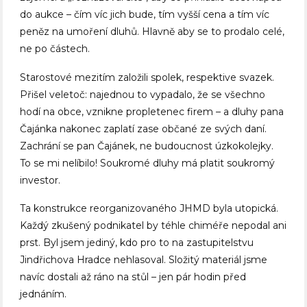
do aukce – čím víc jich bude, tím vyšší cena a tím víc
peněz na umoření dluhů. Hlavně aby se to prodalo celé,
ne po částech.
Starostové mezitím založili spolek, respektive svazek.
Přišel veletoč: najednou to vypadalo, že se všechno
hodí na obce, vznikne propletenec firem – a dluhy pana
Čajánka nakonec zaplatí zase občané ze svých daní.
Zachrání se pan Čajánek, ne budoucnost úzkokolejky.
To se mi nelíbilo! Soukromé dluhy má platit soukromý
investor.
Ta konstrukce reorganizovaného JHMD byla utopická.
Každý zkušený podnikatel by téhle chiméře nepodal ani
prst. Byl jsem jediný, kdo pro to na zastupitelstvu
Jindřichova Hradce nehlasoval. Složitý materiál jsme
navíc dostali až ráno na stůl – jen pár hodin před
jednáním.