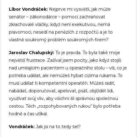
Libor Vondráček:
Nejprve mi vysvětli, jak může
senátor – zákonodárce – pomoci zachraňovat
zkrachovalé vláčky, když není exekutivou, nemá
pravomoci, nesedí na penězích z rozpočtů a je to
vlastně soukromý problém soukromých firem?
Jaroslav Chalupský:
To je pravda. To byla také moje
největší frustrace. Zažíval jsem pocity, jako když stojíš
nad umírajícím pacientem u operačního stolu – víš, co je
potřeba udělat, ale nemůžeš hýbat cizíma rukama. To
musí udělat ti kompetentní operatéři. Můžeš radit,
nabádat, doporučovat, apelovat, psát, objíždět lidi,
využívat svůj vliv, aby všichni šli správnou společnou
cestou. Těch „rozpohybovaných rukou“ bylo potřeba
hodně a čas utíkal.
Vondráček:
Jak jsi na to tedy šel?