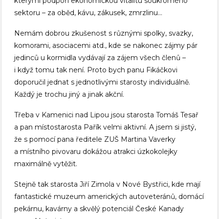
kterými podpoří ekonomickou vitalitu soukromého
sektoru – za oběd, kávu, zákusek, zmrzlinu…
Nemám dobrou zkušenost s různými spolky, svazky,
komorami, asociacemi atd., kde se nakonec zájmy pár
jedinců u kormidla vydávají za zájem všech členů –
i když tomu tak není. Proto bych panu Fikáčkovi
doporučil jednat s jednotlivými starosty individuálně.
Každý je trochu jiný a jinak akční.
Třeba v Kamenici nad Lipou jsou starosta Tomáš Tesař
a pan místostarosta Pařík velmi aktivní. A jsem si jistý,
že s pomocí pana ředitele ZUŠ Martina Vaverky
a místního pivovaru dokážou atrakci úzkokolejky
maximálně vytěžit.
Stejně tak starosta Jiří Zimola v Nové Bystřici, kde mají
fantastické muzeum amerických autoveteránů, domácí
pekárnu, kavárny a skvělý potenciál České Kanady