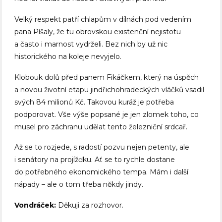
Velký respekt patří chlapům v dílnách pod vedením
pana Píšaly, že tu obrovskou existenční nejistotu
a často i marnost vydrželi. Bez nich by už nic
historického na koleje nevyjelo.
Klobouk dolů před panem Fikáčkem, který na úspěch
a novou životní etapu jindřichohradeckých vláčků vsadil
svých 84 milionů Kč. Takovou kuráž je potřeba
podporovat. Vše výše popsané je jen zlomek toho, co
musel pro záchranu udělat tento železniční srdcař.
Až se to rozjede, s radostí pozvu nejen petenty, ale
i senátory na projížďku. Ať se to rychle dostane
do potřebného ekonomického tempa. Mám i další
nápady – ale o tom třeba někdy jindy.
Vondráček:
Děkuji za rozhovor.