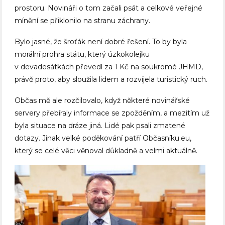
prostoru. Novináři o tom začali psát a celkové veřejné
mínění se přiklonilo na stranu záchrany.
Bylo jasné, že šroťák není dobré řešení. To by byla
morální prohra státu, který úzkokolejku
v devadesátkách převedl za 1 Kč na soukromé JHMD,
právě proto, aby sloužila lidem a rozvíjela turistický ruch.
Občas mě ale rozčilovalo, když některé novinářské
servery přebíraly informace se zpožděním, a mezitím už
byla situace na dráze jiná. Lidé pak psali zmatené
dotazy. Jinak velké poděkování patří Občasníku.eu,
který se celé věci věnoval důkladně a velmi aktuálně.