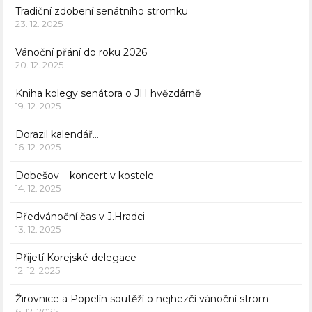
Tradiční zdobení senátního stromku
23. 12. 2025
Vánoční přání do roku 2026
20. 12. 2025
Kniha kolegy senátora o JH hvězdárně
19. 12. 2025
Dorazil kalendář…
16. 12. 2025
Dobešov – koncert v kostele
14. 12. 2025
Předvánoční čas v J.Hradci
13. 12. 2025
Přijetí Korejské delegace
12. 12. 2025
Žirovnice a Popelín soutěží o nejhezčí vánoční strom
6. 12. 2025