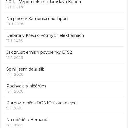
20.1. – Vzpomínka na Jaroslava Kuberu
20. 1. 2026
Na plese v Kamenici nad Lipou
18. 1. 2026
Debata v Křeči o větrných elektrárnách
17. 1. 2026
Jak zrušit emisní povolenky ETS2
15. 1. 2026
Splnil jsem další slib
14. 1. 2026
Pochvala silničářům
13. 1. 2026
Pomozte přes DONIO úzkokolejce
9. 1. 2026
Na obědě u Bernarda
6. 1. 2026