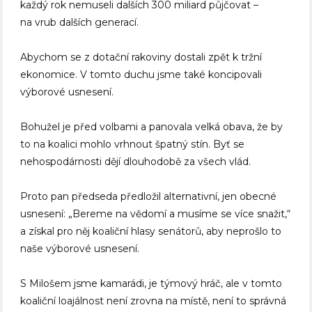
každý rok nemuseli dalších 300 miliard půjčovat –
na vrub dalších generací.
Abychom se z dotační rakoviny dostali zpět k tržní
ekonomice. V tomto duchu jsme také koncipovali
výborové usnesení.
Bohužel je před volbami a panovala velká obava, že by
to na koalici mohlo vrhnout špatný stín. Byť se
nehospodárnosti dějí dlouhodobě za všech vlád.
Proto pan předseda předložil alternativní, jen obecné
usnesení: „Bereme na vědomí a musíme se více snažit,“
a získal pro něj koaliční hlasy senátorů, aby neprošlo to
naše výborové usnesení.
S Milošem jsme kamarádi, je týmový hráč, ale v tomto
koaliční loajálnost není zrovna na místě, není to správná