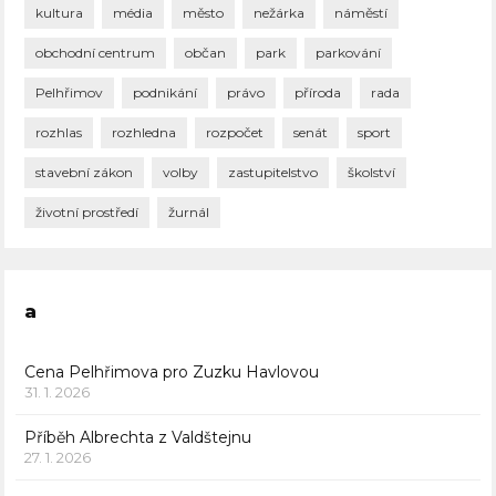
kultura
média
město
nežárka
náměstí
obchodní centrum
občan
park
parkování
Pelhřimov
podnikání
právo
příroda
rada
rozhlas
rozhledna
rozpočet
senát
sport
stavební zákon
volby
zastupitelstvo
školství
životní prostředí
žurnál
a
Cena Pelhřimova pro Zuzku Havlovou
31. 1. 2026
Příběh Albrechta z Valdštejnu
27. 1. 2026