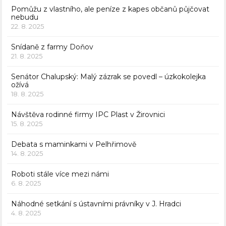
Pomůžu z vlastního, ale peníze z kapes občanů půjčovat
nebudu
22. 8. 2025
Snídaně z farmy Doňov
21. 8. 2025
Senátor Chalupský: Malý zázrak se povedl – úzkokolejka
ožívá
18. 8. 2025
Návštěva rodinné firmy IPC Plast v Žirovnici
15. 8. 2025
Debata s maminkami v Pelhřimově
14. 8. 2025
Roboti stále více mezi námi
6. 8. 2025
Náhodné setkání s ústavními právníky v J. Hradci
4. 8. 2025