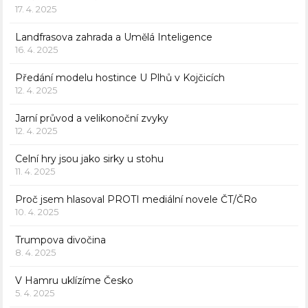
17. 4. 2025
Landfrasova zahrada a Umělá Inteligence
16. 4. 2025
Předání modelu hostince U Plhů v Kojčicích
12. 4. 2025
Jarní průvod a velikonoční zvyky
12. 4. 2025
Celní hry jsou jako sirky u stohu
11. 4. 2025
Proč jsem hlasoval PROTI mediální novele ČT/ČRo
10. 4. 2025
Trumpova divočina
8. 4. 2025
V Hamru uklízíme Česko
5. 4. 2025