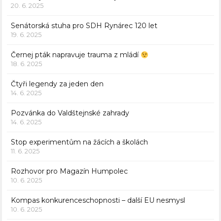
20. 6. 2025
Senátorská stuha pro SDH Rynárec 120 let
19. 6. 2025
Černej pták napravuje trauma z mládí
18. 6. 2025
Čtyři legendy za jeden den
14. 6. 2025
Pozvánka do Valdštejnské zahrady
14. 6. 2025
Stop experimentům na žácích a školách
11. 6. 2025
Rozhovor pro Magazín Humpolec
10. 6. 2025
Kompas konkurenceschopnosti – další EU nesmysl
10. 6. 2025