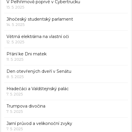
V Pelhřimově poprvé v Cybertrucku
15. 5. 2025
Jihočeský studentský parlament
14. 5. 2025
Větrná elektrárna na vlastní oči
12. 5. 2025
Přání ke Dni matek
11. 5. 2025
Den otevřených dveří v Senátu
8. 5. 2025
Hradečáci a Valdštejnský palác
7. 5. 2025
Trumpova divočina
7. 5. 2025
Jarní průvod a velikonoční zvyky
7. 5. 2025