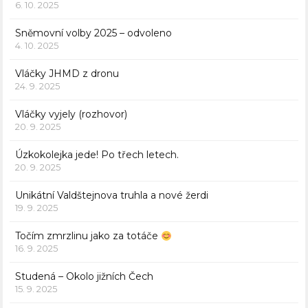
6. 10. 2025
Sněmovní volby 2025 – odvoleno
4. 10. 2025
Vláčky JHMD z dronu
24. 9. 2025
Vláčky vyjely (rozhovor)
20. 9. 2025
Úzkokolejka jede! Po třech letech.
20. 9. 2025
Unikátní Valdštejnova truhla a nové žerdi
19. 9. 2025
Točím zmrzlinu jako za totáče
16. 9. 2025
Studená – Okolo jižních Čech
15. 9. 2025