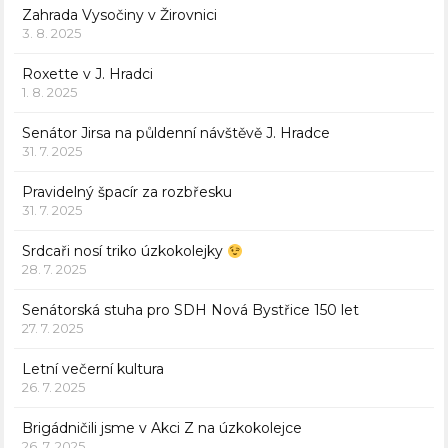
Zahrada Vysočiny v Žirovnici
3. 8. 2025
Roxette v J. Hradci
1. 8. 2025
Senátor Jirsa na půldenní návštěvě J. Hradce
31. 7. 2025
Pravidelný špacír za rozbřesku
31. 7. 2025
Srdcaři nosí triko úzkokolejky
28. 7. 2025
Senátorská stuha pro SDH Nová Bystřice 150 let
27. 7. 2025
Letní večerní kultura
26. 7. 2025
Brigádničili jsme v Akci Z na úzkokolejce
26. 7. 2025