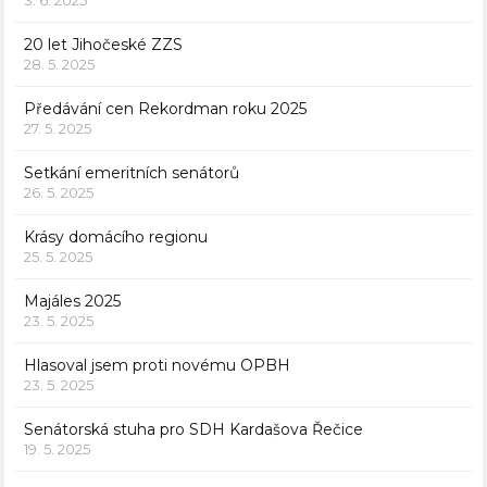
3. 6. 2025
20 let Jihočeské ZZS
28. 5. 2025
Předávání cen Rekordman roku 2025
27. 5. 2025
Setkání emeritních senátorů
26. 5. 2025
Krásy domácího regionu
25. 5. 2025
Majáles 2025
23. 5. 2025
Hlasoval jsem proti novému OPBH
23. 5. 2025
Senátorská stuha pro SDH Kardašova Řečice
19. 5. 2025