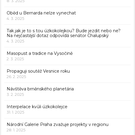
8. 3. 2025
Oběd u Bernarda nelze vynechat
4. 3. 2025
Tak jak je to s tou úzkokolejkou? Bude jezdit nebo ne?
Na nejčastější dotaz odpovídá senátor Chalupský
4. 3. 2025
Masopust a tradice na Vysočině
2. 3. 2025
Propaguji soutěž Vesnice roku
26. 2. 2025
Návštěva brněnského planetária
3. 2. 2025
Interpelace kvůli úzkokolejce
31. 1. 2025
Národní Galerie Praha zvažuje projekty v regionu
28. 1. 2025