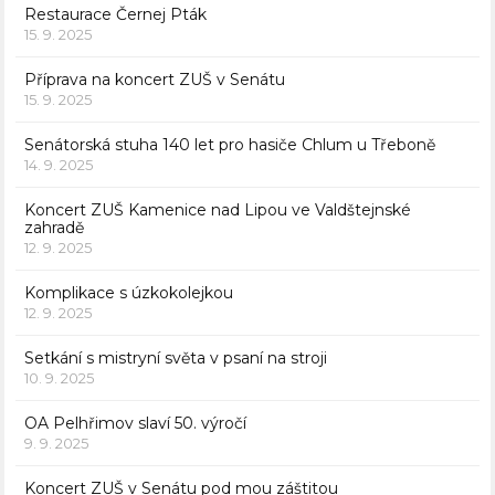
Restaurace Černej Pták
15. 9. 2025
Příprava na koncert ZUŠ v Senátu
15. 9. 2025
Senátorská stuha 140 let pro hasiče Chlum u Třeboně
14. 9. 2025
Koncert ZUŠ Kamenice nad Lipou ve Valdštejnské
zahradě
12. 9. 2025
Komplikace s úzkokolejkou
12. 9. 2025
Setkání s mistryní světa v psaní na stroji
10. 9. 2025
OA Pelhřimov slaví 50. výročí
9. 9. 2025
Koncert ZUŠ v Senátu pod mou záštitou