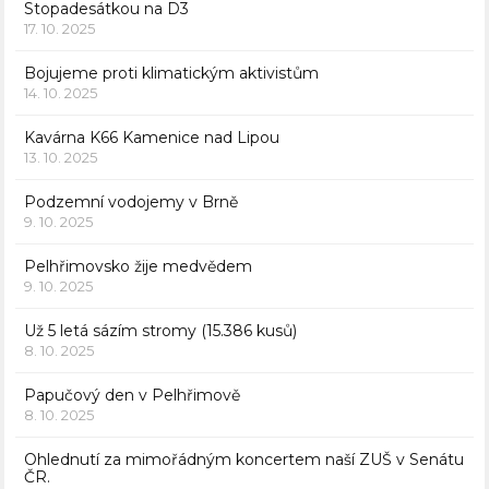
Stopadesátkou na D3
17. 10. 2025
Bojujeme proti klimatickým aktivistům
14. 10. 2025
Kavárna K66 Kamenice nad Lipou
13. 10. 2025
Podzemní vodojemy v Brně
9. 10. 2025
Pelhřimovsko žije medvědem
9. 10. 2025
Už 5 letá sázím stromy (15.386 kusů)
8. 10. 2025
Papučový den v Pelhřimově
8. 10. 2025
Ohlednutí za mimořádným koncertem naší ZUŠ v Senátu
ČR.