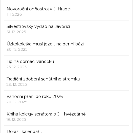
Novoroční ohňostroj v J. Hradci
1. 1. 2026
Silvestrovský výšlap na Javořici
31. 12. 2025
Úzkokolejka musí jezdit na denní bázi
30. 12. 2025
Tip na domácí vánočku
25. 12. 2025
Tradiční zdobení senátního stromku
23. 12. 2025
Vánoční přání do roku 2026
20. 12. 2025
Kniha kolegy senátora o JH hvězdárně
19. 12. 2025
Dorazil kalendář…