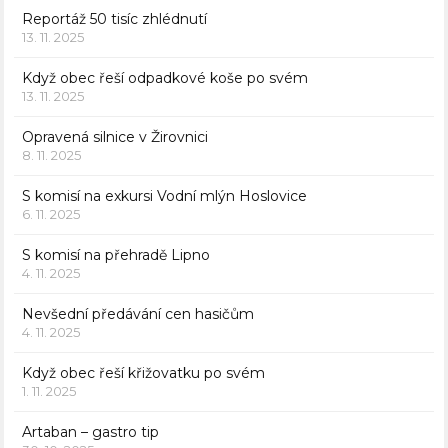
Reportáž 50 tisíc zhlédnutí
13. 11. 2025
Když obec řeší odpadkové koše po svém
13. 11. 2025
Opravená silnice v Žirovnici
8. 11. 2025
S komisí na exkursi Vodní mlýn Hoslovice
6. 11. 2025
S komisí na přehradě Lipno
4. 11. 2025
Nevšední předávání cen hasičům
4. 11. 2025
Když obec řeší křižovatku po svém
1. 11. 2025
Artaban – gastro tip