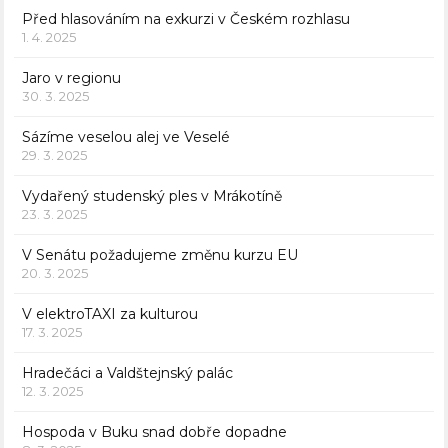
Před hlasováním na exkurzi v Českém rozhlasu
1. 4. 2025
Jaro v regionu
30. 3. 2025
Sázíme veselou alej ve Veselé
29. 3. 2025
Vydařený studenský ples v Mrákotíně
23. 3. 2025
V Senátu požadujeme změnu kurzu EU
20. 3. 2025
V elektroTAXI za kulturou
17. 3. 2025
Hradečáci a Valdštejnský palác
12. 3. 2025
Hospoda v Buku snad dobře dopadne