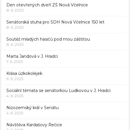
Den otevřených dveří ZŠ Nová Včelnice
8. 6. 2025
Senátorská stuha pro SDH Nová Včelnice 150 let
8. 6. 2025
Soutěž mladých hasičů pod mou záštitou
8. 6. 2025
Marta Jandová v J. Hradci
7. 6. 2025
Krása úzkokolejek
6. 6. 2025
Sociální témata se senátorkou Ludkovou v J. Hradci
4. 6. 2025
Nizozemský král v Senátu
4. 6. 2025
Návštěva Kardašovy Řečice