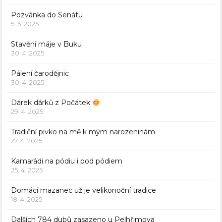
Pozvánka do Senátu
5. 5. 2025
Stavění máje v Buku
30. 4. 2025
Pálení čarodějnic
30. 4. 2025
Dárek dárků z Počátek
29. 4. 2025
Tradiční pivko na mě k mým narozeninám
27. 4. 2025
Kamarádi na pódiu i pod pódiem
25. 4. 2025
Domácí mazanec už je velikonoční tradice
18. 4. 2025
Dalších 784 dubů zasazeno u Pelhřimova