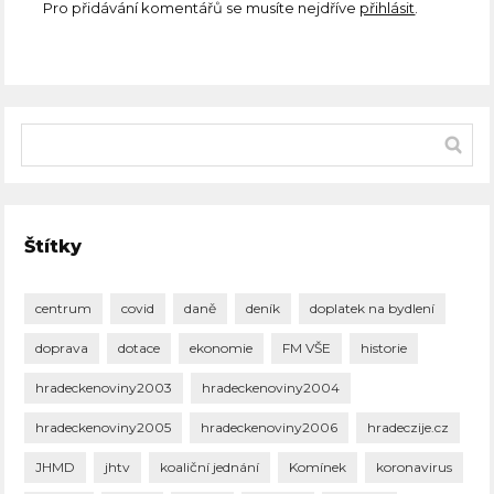
Pro přidávání komentářů se musíte nejdříve
přihlásit
.
Štítky
centrum
covid
daně
deník
doplatek na bydlení
doprava
dotace
ekonomie
FM VŠE
historie
hradeckenoviny2003
hradeckenoviny2004
hradeckenoviny2005
hradeckenoviny2006
hradeczije.cz
JHMD
jhtv
koaliční jednání
Komínek
koronavirus