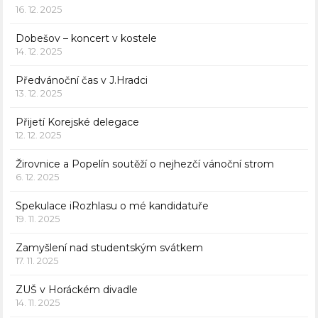
16. 12. 2025
Dobešov – koncert v kostele
14. 12. 2025
Předvánoční čas v J.Hradci
13. 12. 2025
Přijetí Korejské delegace
12. 12. 2025
Žirovnice a Popelín soutěží o nejhezčí vánoční strom
6. 12. 2025
Spekulace iRozhlasu o mé kandidatuře
19. 11. 2025
Zamyšlení nad studentským svátkem
17. 11. 2025
ZUŠ v Horáckém divadle
14. 11. 2025