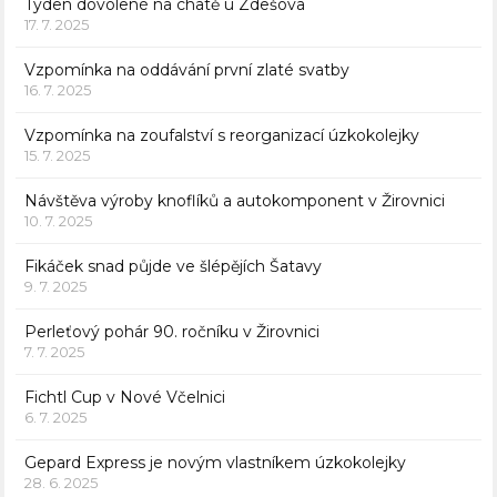
Týden dovolené na chatě u Zdešova
17. 7. 2025
Vzpomínka na oddávání první zlaté svatby
16. 7. 2025
Vzpomínka na zoufalství s reorganizací úzkokolejky
15. 7. 2025
Návštěva výroby knoflíků a autokomponent v Žirovnici
10. 7. 2025
Fikáček snad půjde ve šlépějích Šatavy
9. 7. 2025
Perleťový pohár 90. ročníku v Žirovnici
7. 7. 2025
Fichtl Cup v Nové Včelnici
6. 7. 2025
Gepard Express je novým vlastníkem úzkokolejky
28. 6. 2025