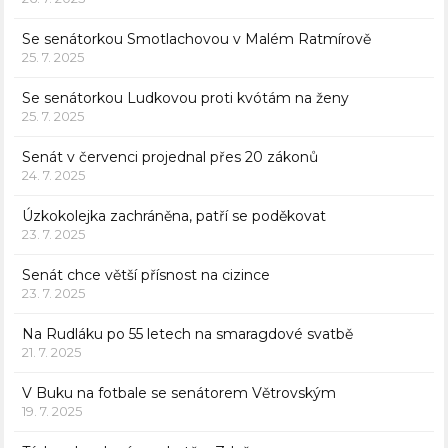
Se senátorkou Smotlachovou v Malém Ratmírově
25. 7. 2025
Se senátorkou Ludkovou proti kvótám na ženy
25. 7. 2025
Senát v červenci projednal přes 20 zákonů
24. 7. 2025
Úzkokolejka zachráněna, patří se poděkovat
23. 7. 2025
Senát chce větší přísnost na cizince
23. 7. 2025
Na Rudláku po 55 letech na smaragdové svatbě
21. 7. 2025
V Buku na fotbale se senátorem Větrovským
19. 7. 2025