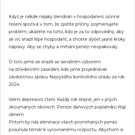
Když je někde nějaký šlendrián v hospodaření, účinné
řešení spočívá v tom, že zjistíte příčiny, pojmenujete
problém, ukážete na toho, kdo je za to odpovědný, aby
se víc snažil lépe hospodařit, a chcete slyšet jasné kroky
nápravy. Aby se chyby a mrhání penězi neopakovaly.
O toto jsme se snažili se senátním výborem
na středečním zasedání, kde jsme projednávali
závěrečnou zprávu Nejvyššího kontrolního úřadu za rok
2024.
Velmi depresivní čtení. Každý rok stejné, jen v jiných
zkoumaných oborech. Peníze daňových poplatníků lítají
oknem.
Přitom by nás eliminace všech promrhaných peněz
posunula téměř k vyrovnanému rozpočtu. Abychom si