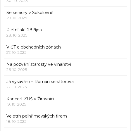
30. 10. 2025
Se seniory v Sokolovně
29. 10. 2025
Pietní akt 28.října
28. 10. 2025
V ČT o obchodních zónách
27. 10. 2025
Na pozvání starosty ve vinařství
26. 10. 2025
Já vysávám – Roman senátoroval
22. 10. 2025
Koncert ZUŠ v Žirovnici
19. 10. 2025
Veletrh pelhřimovských firem
18. 10. 2025