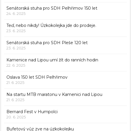
Senátorská stuha pro SDH Pelhřimov 150 let
24. 6. 2025
Teď, nebo nikdy! Úzkokolejka jde do prodeje.
23. 6. 2025
Senátorská stuha pro SDH Pleše 120 let
23. 6. 2025
Kamenice nad Lipou umí žít do ranních hodin
22. 6. 2025
Oslava 150 let SDH Pelhřimov
21. 6. 2025
Na startu MTB maratonu v Kamenici nad Lipou
21. 6. 2025
Bernard Fest v Humpolci
20. 6. 2025
Bufetový vůz zve na úzkokolejku