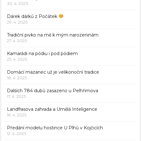
30. 4. 2025
Dárek dárků z Počátek
29. 4. 2025
Tradiční pivko na mě k mým narozeninám
27. 4. 2025
Kamarádi na pódiu i pod pódiem
25. 4. 2025
Domácí mazanec už je velikonoční tradice
18. 4. 2025
Dalších 784 dubů zasazeno u Pelhřimova
17. 4. 2025
Landfrasova zahrada a Umělá Inteligence
16. 4. 2025
Předání modelu hostince U Plhů v Kojčicích
12. 4. 2025