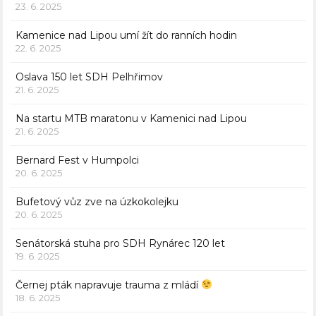
23. 6. 2025
Kamenice nad Lipou umí žít do ranních hodin
22. 6. 2025
Oslava 150 let SDH Pelhřimov
21. 6. 2025
Na startu MTB maratonu v Kamenici nad Lipou
21. 6. 2025
Bernard Fest v Humpolci
20. 6. 2025
Bufetový vůz zve na úzkokolejku
20. 6. 2025
Senátorská stuha pro SDH Rynárec 120 let
19. 6. 2025
Černej pták napravuje trauma z mládí
18. 6. 2025