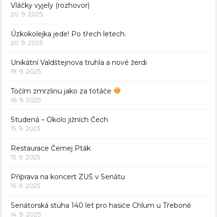
Vláčky vyjely (rozhovor)
20. 9. 2025
Úzkokolejka jede! Po třech letech.
20. 9. 2025
Unikátní Valdštejnova truhla a nové žerdi
19. 9. 2025
Točím zmrzlinu jako za totáče
16. 9. 2025
Studená – Okolo jižních Čech
15. 9. 2025
Restaurace Černej Pták
15. 9. 2025
Příprava na koncert ZUŠ v Senátu
15. 9. 2025
Senátorská stuha 140 let pro hasiče Chlum u Třeboně
14. 9. 2025