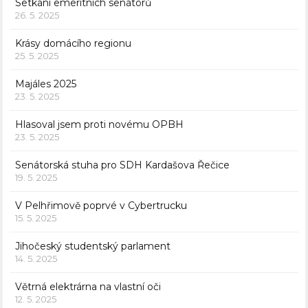
Setkání emeritních senátorů
26. 5. 2025
Krásy domácího regionu
25. 5. 2025
Majáles 2025
23. 5. 2025
Hlasoval jsem proti novému OPBH
23. 5. 2025
Senátorská stuha pro SDH Kardašova Řečice
19. 5. 2025
V Pelhřimově poprvé v Cybertrucku
15. 5. 2025
Jihočeský studentský parlament
14. 5. 2025
Větrná elektrárna na vlastní oči
12. 5. 2025