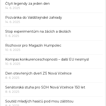
Čtyři legendy za jeden den
14. 6. 2025
Pozvánka do Valdštejnské zahrady
14. 6. 2025
Stop experimentům na žácích a školách
11. 6. 2025
Rozhovor pro Magazín Humpolec
10. 6. 2025
Kompas konkurenceschopnosti – další EU nesmysl
10. 6. 2025
Den otevřených dveří ZŠ Nová Včelnice
8. 6. 2025
Senátorská stuha pro SDH Nová Včelnice 150 let
8. 6. 2025
Soutěž mladých hasičů pod mou záštitou
8. 6. 2025