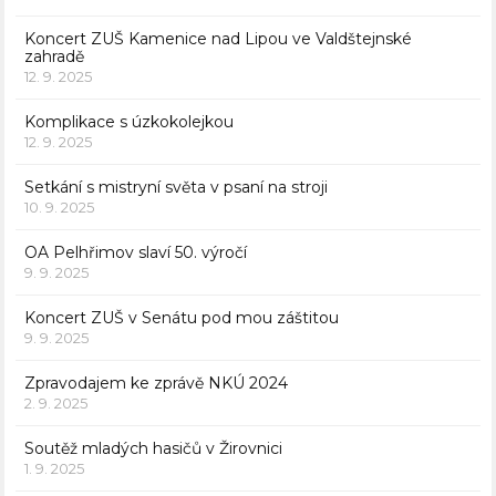
Koncert ZUŠ Kamenice nad Lipou ve Valdštejnské
zahradě
12. 9. 2025
Komplikace s úzkokolejkou
12. 9. 2025
Setkání s mistryní světa v psaní na stroji
10. 9. 2025
OA Pelhřimov slaví 50. výročí
9. 9. 2025
Koncert ZUŠ v Senátu pod mou záštitou
9. 9. 2025
Zpravodajem ke zprávě NKÚ 2024
2. 9. 2025
Soutěž mladých hasičů v Žirovnici
1. 9. 2025