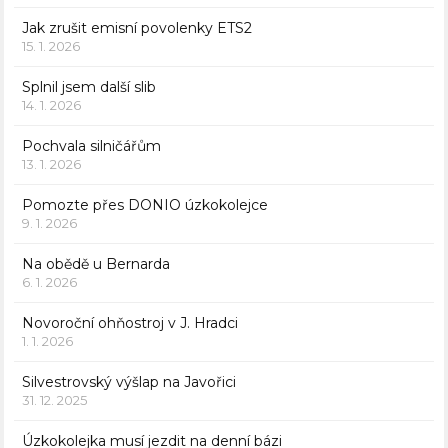
Jak zrušit emisní povolenky ETS2
15. 1. 2026
Splnil jsem další slib
14. 1. 2026
Pochvala silničářům
13. 1. 2026
Pomozte přes DONIO úzkokolejce
9. 1. 2026
Na obědě u Bernarda
6. 1. 2026
Novoroční ohňostroj v J. Hradci
1. 1. 2026
Silvestrovský výšlap na Javořici
31. 12. 2025
Úzkokolejka musí jezdit na denní bázi