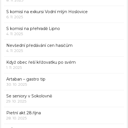
S komisí na exkursi Vodní mlýn Hoslovice
6. 11. 2025
S komisí na přehradě Lipno
4. 11. 2025
Nevšední předávání cen hasičům
4. 11. 2025
Když obec řeší křižovatku po svém
1. 11. 2025
Artaban – gastro tip
30. 10. 2025
Se seniory v Sokolovně
29. 10. 2025
Pietní akt 28.října
28. 10. 2025