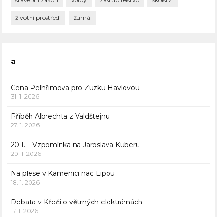
stavební zákon
volby
zastupitelstvo
školství
životní prostředí
žurnál
a
Cena Pelhřimova pro Zuzku Havlovou
31. 1. 2026
Příběh Albrechta z Valdštejnu
27. 1. 2026
20.1. – Vzpomínka na Jaroslava Kuberu
20. 1. 2026
Na plese v Kamenici nad Lipou
18. 1. 2026
Debata v Křeči o větrných elektrárnách
17. 1. 2026