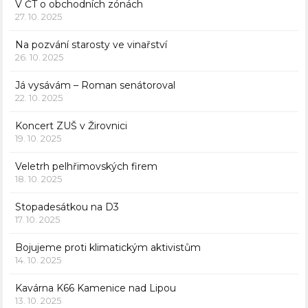
V ČT o obchodních zónách
27. 10. 2025
Na pozvání starosty ve vinařství
26. 10. 2025
Já vysávám – Roman senátoroval
22. 10. 2025
Koncert ZUŠ v Žirovnici
19. 10. 2025
Veletrh pelhřimovských firem
18. 10. 2025
Stopadesátkou na D3
17. 10. 2025
Bojujeme proti klimatickým aktivistům
14. 10. 2025
Kavárna K66 Kamenice nad Lipou
13. 10. 2025