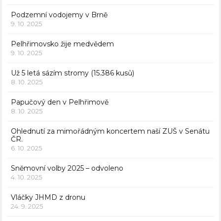
Podzemní vodojemy v Brně
9. 10. 2025
Pelhřimovsko žije medvědem
9. 10. 2025
Už 5 letá sázím stromy (15.386 kusů)
8. 10. 2025
Papučový den v Pelhřimově
8. 10. 2025
Ohlednutí za mimořádným koncertem naší ZUŠ v Senátu
ČR.
6. 10. 2025
Sněmovní volby 2025 – odvoleno
4. 10. 2025
Vláčky JHMD z dronu
24. 9. 2025