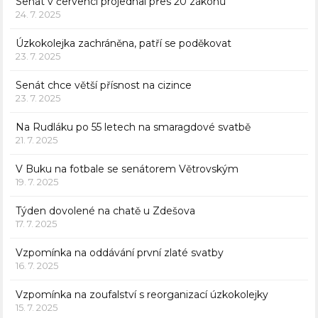
Senát v červenci projednal přes 20 zákonů
24. 7. 2025
Úzkokolejka zachráněna, patří se poděkovat
23. 7. 2025
Senát chce větší přísnost na cizince
23. 7. 2025
Na Rudláku po 55 letech na smaragdové svatbě
21. 7. 2025
V Buku na fotbale se senátorem Větrovským
19. 7. 2025
Týden dovolené na chatě u Zdešova
17. 7. 2025
Vzpomínka na oddávání první zlaté svatby
16. 7. 2025
Vzpomínka na zoufalství s reorganizací úzkokolejky
15. 7. 2025