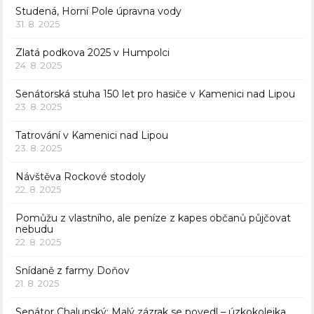
Studená, Horní Pole úpravna vody
31. 8. 2025
Zlatá podkova 2025 v Humpolci
24. 8. 2025
Senátorská stuha 150 let pro hasiče v Kamenici nad Lipou
23. 8. 2025
Tatrování v Kamenici nad Lipou
23. 8. 2025
Návštěva Rockové stodoly
22. 8. 2025
Pomůžu z vlastního, ale peníze z kapes občanů půjčovat
nebudu
22. 8. 2025
Snídaně z farmy Doňov
21. 8. 2025
Senátor Chalupský: Malý zázrak se povedl – úzkokolejka