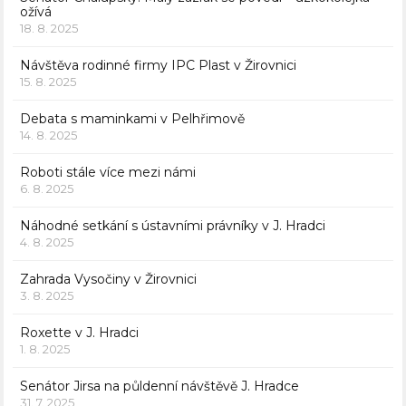
ožívá
18. 8. 2025
Návštěva rodinné firmy IPC Plast v Žirovnici
15. 8. 2025
Debata s maminkami v Pelhřimově
14. 8. 2025
Roboti stále více mezi námi
6. 8. 2025
Náhodné setkání s ústavními právníky v J. Hradci
4. 8. 2025
Zahrada Vysočiny v Žirovnici
3. 8. 2025
Roxette v J. Hradci
1. 8. 2025
Senátor Jirsa na půldenní návštěvě J. Hradce
31. 7. 2025