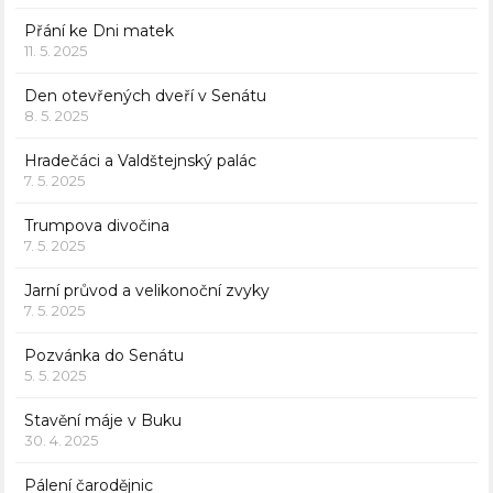
Přání ke Dni matek
11. 5. 2025
Den otevřených dveří v Senátu
8. 5. 2025
Hradečáci a Valdštejnský palác
7. 5. 2025
Trumpova divočina
7. 5. 2025
Jarní průvod a velikonoční zvyky
7. 5. 2025
Pozvánka do Senátu
5. 5. 2025
Stavění máje v Buku
30. 4. 2025
Pálení čarodějnic