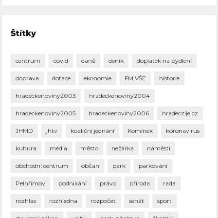
Štítky
centrum
covid
daně
deník
doplatek na bydlení
doprava
dotace
ekonomie
FM VŠE
historie
hradeckenoviny2003
hradeckenoviny2004
hradeckenoviny2005
hradeckenoviny2006
hradeczije.cz
JHMD
jhtv
koaliční jednání
Komínek
koronavirus
kultura
média
město
nežárka
náměstí
obchodní centrum
občan
park
parkování
Pelhřimov
podnikání
právo
příroda
rada
rozhlas
rozhledna
rozpočet
senát
sport