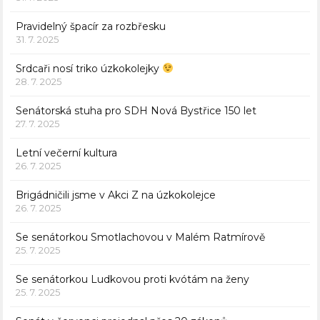
Pravidelný špacír za rozbřesku
31. 7. 2025
Srdcaři nosí triko úzkokolejky
28. 7. 2025
Senátorská stuha pro SDH Nová Bystřice 150 let
27. 7. 2025
Letní večerní kultura
26. 7. 2025
Brigádničili jsme v Akci Z na úzkokolejce
26. 7. 2025
Se senátorkou Smotlachovou v Malém Ratmírově
25. 7. 2025
Se senátorkou Ludkovou proti kvótám na ženy
25. 7. 2025