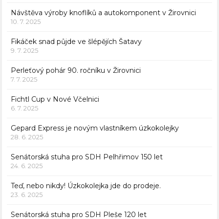
Návštěva výroby knoflíků a autokomponent v Žirovnici
10. 7. 2025
Fikáček snad půjde ve šlépějích Šatavy
9. 7. 2025
Perleťový pohár 90. ročníku v Žirovnici
7. 7. 2025
Fichtl Cup v Nové Včelnici
6. 7. 2025
Gepard Express je novým vlastníkem úzkokolejky
28. 6. 2025
Senátorská stuha pro SDH Pelhřimov 150 let
24. 6. 2025
Teď, nebo nikdy! Úzkokolejka jde do prodeje.
23. 6. 2025
Senátorská stuha pro SDH Pleše 120 let