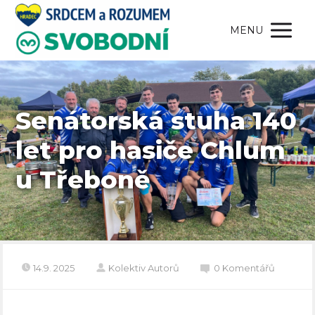
MENU
Senátorská stuha 140
let pro hasiče Chlum
u Třeboně
14.9. 2025
Kolektiv Autorů
0 Komentářů