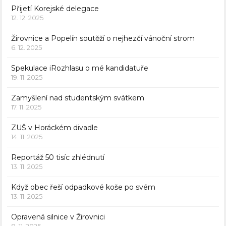
Přijetí Korejské delegace
12. 12. 2025
Žirovnice a Popelín soutěží o nejhezčí vánoční strom
6. 12. 2025
Spekulace iRozhlasu o mé kandidatuře
19. 11. 2025
Zamyšlení nad studentským svátkem
17. 11. 2025
ZUŠ v Horáckém divadle
14. 11. 2025
Reportáž 50 tisíc zhlédnutí
13. 11. 2025
Když obec řeší odpadkové koše po svém
13. 11. 2025
Opravená silnice v Žirovnici
8. 11. 2025