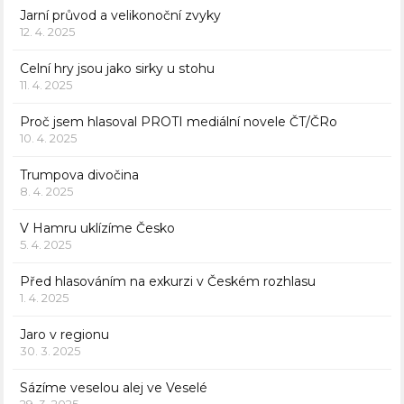
Jarní průvod a velikonoční zvyky
12. 4. 2025
Celní hry jsou jako sirky u stohu
11. 4. 2025
Proč jsem hlasoval PROTI mediální novele ČT/ČRo
10. 4. 2025
Trumpova divočina
8. 4. 2025
V Hamru uklízíme Česko
5. 4. 2025
Před hlasováním na exkurzi v Českém rozhlasu
1. 4. 2025
Jaro v regionu
30. 3. 2025
Sázíme veselou alej ve Veselé
29. 3. 2025