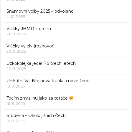
Sněmovní volby 2025 – odvoleno
4. 10. 2025
Vláčky JHMD z dronu
24. 9. 2025
Vláčky vyjely (rozhovor)
20. 9. 2025
Úzkokolejka jede! Po třech letech.
20. 9. 2025
Unikátní Valdštejnova truhla a nové žerdi
19. 9. 2025
Točím zmrzlinu jako za totáče
16. 9. 2025
Studená – Okolo jižních Čech
15. 9. 2025