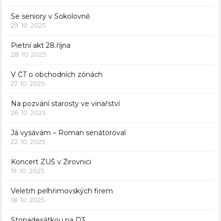
Se seniory v Sokolovně
29. 10. 2025
Pietní akt 28.října
28. 10. 2025
V ČT o obchodních zónách
27. 10. 2025
Na pozvání starosty ve vinařství
26. 10. 2025
Já vysávám – Roman senátoroval
22. 10. 2025
Koncert ZUŠ v Žirovnici
19. 10. 2025
Veletrh pelhřimovských firem
18. 10. 2025
Stopadesátkou na D3