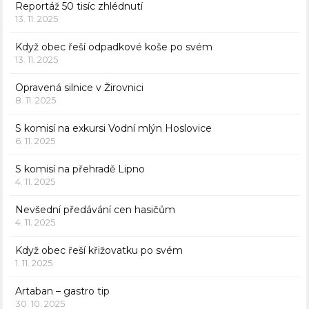
Reportáž 50 tisíc zhlédnutí
13. 11. 2025
Když obec řeší odpadkové koše po svém
13. 11. 2025
Opravená silnice v Žirovnici
8. 11. 2025
S komisí na exkursi Vodní mlýn Hoslovice
6. 11. 2025
S komisí na přehradě Lipno
4. 11. 2025
Nevšední předávání cen hasičům
4. 11. 2025
Když obec řeší křižovatku po svém
1. 11. 2025
Artaban – gastro tip
30. 10. 2025