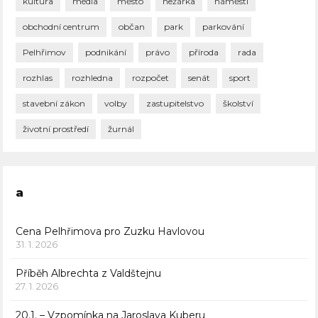
kultura
média
město
nežárka
náměstí
obchodní centrum
občan
park
parkování
Pelhřimov
podnikání
právo
příroda
rada
rozhlas
rozhledna
rozpočet
senát
sport
stavební zákon
volby
zastupitelstvo
školství
životní prostředí
žurnál
a
Cena Pelhřimova pro Zuzku Havlovou
31. 1. 2026
Příběh Albrechta z Valdštejnu
27. 1. 2026
20.1. – Vzpomínka na Jaroslava Kuberu