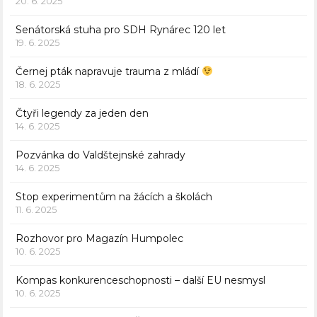
20. 6. 2025
Senátorská stuha pro SDH Rynárec 120 let
19. 6. 2025
Černej pták napravuje trauma z mládí
18. 6. 2025
Čtyři legendy za jeden den
14. 6. 2025
Pozvánka do Valdštejnské zahrady
14. 6. 2025
Stop experimentům na žácích a školách
11. 6. 2025
Rozhovor pro Magazín Humpolec
10. 6. 2025
Kompas konkurenceschopnosti – další EU nesmysl
10. 6. 2025