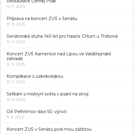
Restaurace Černej Pták
15. 9. 2025
Příprava na koncert ZUŠ v Senátu
15. 9. 2025
Senátorská stuha 140 let pro hasiče Chlum u Třeboně
14. 9. 2025
Koncert ZUŠ Kamenice nad Lipou ve Valdštejnské
zahradě
12. 9. 2025
Komplikace s úzkokolejkou
12. 9. 2025
Setkání s mistryní světa v psaní na stroji
10. 9. 2025
OA Pelhřimov slaví 50. výročí
9. 9. 2025
Koncert ZUŠ v Senátu pod mou záštitou