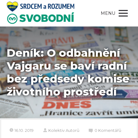
MENU
Deník: O odbahnění
Vajgaru se baví radní
bez předsedy komise
životního prostředí
16.10. 2019
Kolektiv Autorů
0 Komentářů