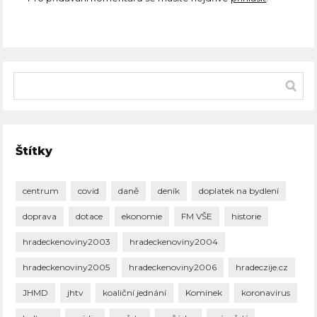
Štítky
centrum
covid
daně
deník
doplatek na bydlení
doprava
dotace
ekonomie
FM VŠE
historie
hradeckenoviny2003
hradeckenoviny2004
hradeckenoviny2005
hradeckenoviny2006
hradeczije.cz
JHMD
jhtv
koaliční jednání
Komínek
koronavirus