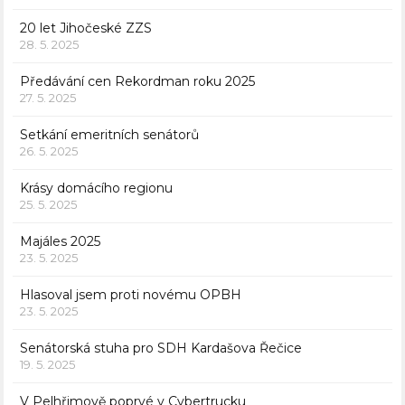
20 let Jihočeské ZZS
28. 5. 2025
Předávání cen Rekordman roku 2025
27. 5. 2025
Setkání emeritních senátorů
26. 5. 2025
Krásy domácího regionu
25. 5. 2025
Majáles 2025
23. 5. 2025
Hlasoval jsem proti novému OPBH
23. 5. 2025
Senátorská stuha pro SDH Kardašova Řečice
19. 5. 2025
V Pelhřimově poprvé v Cybertrucku