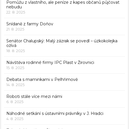
Pomůžu z vlastního, ale peníze z kapes občanů půjčovat
nebudu
22. 8. 2025
Snídaně z farmy Doňov
21. 8. 2025
Senátor Chalupský: Malý zázrak se povedl – úzkokolejka
ožívá
18. 8. 2025
Návštěva rodinné firmy IPC Plast v Žirovnici
15. 8. 2025
Debata s maminkami v Pelhřimově
14. 8. 2025
Roboti stále více mezi námi
6. 8. 2025
Náhodné setkání s ústavními právníky v J. Hradci
4. 8. 2025