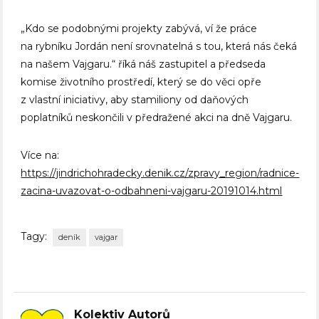
„Kdo se podobnými projekty zabývá, ví že práce
na rybníku Jordán není srovnatelná s tou, která nás čeká
na našem Vajgaru.“ říká náš zastupitel a předseda
komise životního prostředí, který se do věci opře
z vlastní iniciativy, aby stamiliony od daňových
poplatníků neskončili v předražené akci na dně Vajgaru.
Více na:
https://jindrichohradecky.denik.cz/zpravy_region/radnice-
zacina-uvazovat-o-odbahneni-vajgaru-20191014.html
Tagy:
deník
vajgar
Kolektiv Autorů