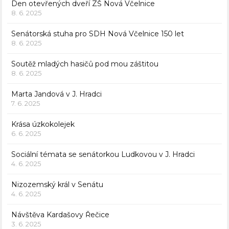
Den otevřených dveří ZŠ Nová Včelnice
8. 6. 2025
Senátorská stuha pro SDH Nová Včelnice 150 let
8. 6. 2025
Soutěž mladých hasičů pod mou záštitou
8. 6. 2025
Marta Jandová v J. Hradci
7. 6. 2025
Krása úzkokolejek
6. 6. 2025
Sociální témata se senátorkou Ludkovou v J. Hradci
4. 6. 2025
Nizozemský král v Senátu
4. 6. 2025
Návštěva Kardašovy Řečice
3. 6. 2025