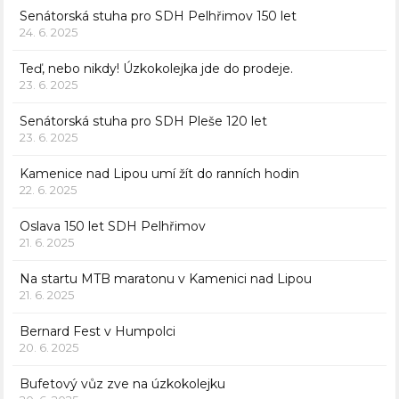
Senátorská stuha pro SDH Pelhřimov 150 let
24. 6. 2025
Teď, nebo nikdy! Úzkokolejka jde do prodeje.
23. 6. 2025
Senátorská stuha pro SDH Pleše 120 let
23. 6. 2025
Kamenice nad Lipou umí žít do ranních hodin
22. 6. 2025
Oslava 150 let SDH Pelhřimov
21. 6. 2025
Na startu MTB maratonu v Kamenici nad Lipou
21. 6. 2025
Bernard Fest v Humpolci
20. 6. 2025
Bufetový vůz zve na úzkokolejku