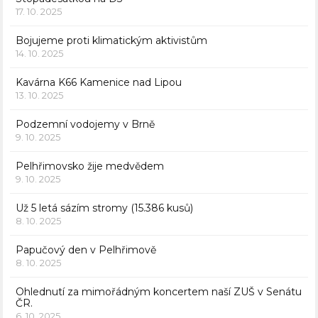
17. 10. 2025
Bojujeme proti klimatickým aktivistům
14. 10. 2025
Kavárna K66 Kamenice nad Lipou
13. 10. 2025
Podzemní vodojemy v Brně
9. 10. 2025
Pelhřimovsko žije medvědem
9. 10. 2025
Už 5 letá sázím stromy (15.386 kusů)
8. 10. 2025
Papučový den v Pelhřimově
8. 10. 2025
Ohlednutí za mimořádným koncertem naší ZUŠ v Senátu
ČR.
6. 10. 2025