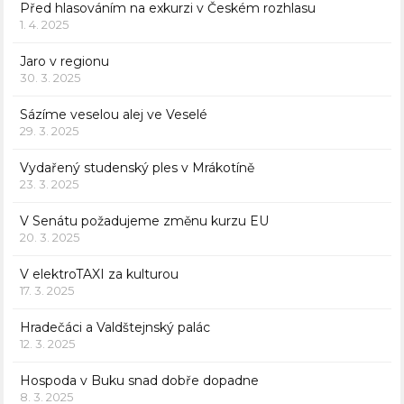
Před hlasováním na exkurzi v Českém rozhlasu
1. 4. 2025
Jaro v regionu
30. 3. 2025
Sázíme veselou alej ve Veselé
29. 3. 2025
Vydařený studenský ples v Mrákotíně
23. 3. 2025
V Senátu požadujeme změnu kurzu EU
20. 3. 2025
V elektroTAXI za kulturou
17. 3. 2025
Hradečáci a Valdštejnský palác
12. 3. 2025
Hospoda v Buku snad dobře dopadne
8. 3. 2025