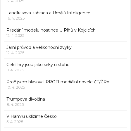
17. 4. 2025
Landfrasova zahrada a Umělá Inteligence
16. 4. 2025
Předání modelu hostince U Plhů v Kojčicích
12. 4. 2025
Jarní průvod a velikonoční zvyky
12. 4. 2025
Celní hry jsou jako sirky u stohu
11. 4. 2025
Proč jsem hlasoval PROTI mediální novele ČT/ČRo
10. 4. 2025
Trumpova divočina
8. 4. 2025
V Hamru uklízíme Česko
5. 4. 2025