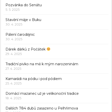
Pozvánka do Senátu
5. 5. 2025
Stavění máje v Buku
30. 4. 2025
Pálení čarodějnic
30. 4. 2025
Dárek dárků z Počátek
29. 4. 2025
Tradiční pivko na mě k mým narozeninám
27. 4. 2025
Kamarádi na pódiu i pod pódiem
25. 4. 2025
Domácí mazanec už je velikonoční tradice
18. 4. 2025
Dalších 784 dubů zasazeno u Pelhřimova