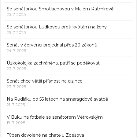
Se senátorkou Smotlachovou v Malém Ratmírově
25. 7. 2025
Se senátorkou Ludkovou proti kvótám na ženy
25. 7. 2025
Senát v červenci projednal přes 20 zákonů
24. 7. 2025
Úzkokolejka zachráněna, patří se poděkovat
23. 7. 2025
Senát chce větší přísnost na cizince
23. 7. 2025
Na Rudláku po 55 letech na smaragdové svatbě
21. 7. 2025
V Buku na fotbale se senátorem Větrovským
19. 7. 2025
Týden dovolené na chatě u Zdešova