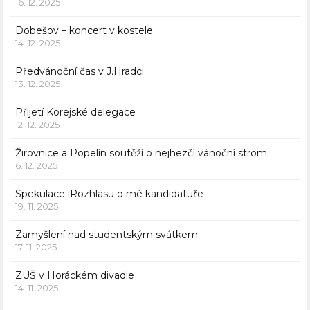
16. 12. 2025
Dobešov – koncert v kostele
14. 12. 2025
Předvánoční čas v J.Hradci
13. 12. 2025
Přijetí Korejské delegace
12. 12. 2025
Žirovnice a Popelín soutěží o nejhezčí vánoční strom
6. 12. 2025
Spekulace iRozhlasu o mé kandidatuře
19. 11. 2025
Zamyšlení nad studentským svátkem
17. 11. 2025
ZUŠ v Horáckém divadle
14. 11. 2025