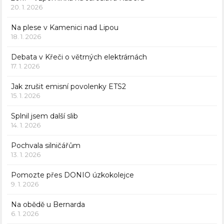
20. 1. 2026
Na plese v Kamenici nad Lipou
18. 1. 2026
Debata v Křeči o větrných elektrárnách
17. 1. 2026
Jak zrušit emisní povolenky ETS2
15. 1. 2026
Splnil jsem další slib
14. 1. 2026
Pochvala silničářům
13. 1. 2026
Pomozte přes DONIO úzkokolejce
9. 1. 2026
Na obědě u Bernarda
6. 1. 2026