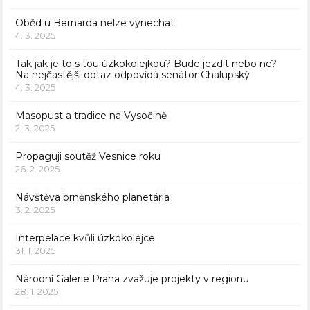
Oběd u Bernarda nelze vynechat
4. 3. 2025
Tak jak je to s tou úzkokolejkou? Bude jezdit nebo ne?
Na nejčastější dotaz odpovídá senátor Chalupský
4. 3. 2025
Masopust a tradice na Vysočině
2. 3. 2025
Propaguji soutěž Vesnice roku
26. 2. 2025
Návštěva brněnského planetária
3. 2. 2025
Interpelace kvůli úzkokolejce
31. 1. 2025
Národní Galerie Praha zvažuje projekty v regionu
28. 1. 2025