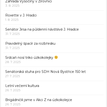
Zahrada Vysočiny v Žirovnici
3. 8. 2025
Roxette v J. Hradci
1. 8. 2025
Senátor Jirsa na půldenní návštěvě J. Hradce
31. 7. 2025
Pravidelný špacír za rozbřesku
31. 7. 2025
Srdcaři nosí triko úzkokolejky
28. 7. 2025
Senátorská stuha pro SDH Nová Bystřice 150 let
27. 7. 2025
Letní večerní kultura
26. 7. 2025
Brigádničili jsme v Akci Z na úzkokolejce
26. 7. 2025