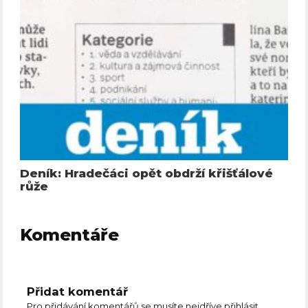
Deník: Hradečáci opět obdrží křišťálové
růže
Komentáře
Přidat komentář
Pro přidávání komentářů se musíte nejdříve
přihlásit
.