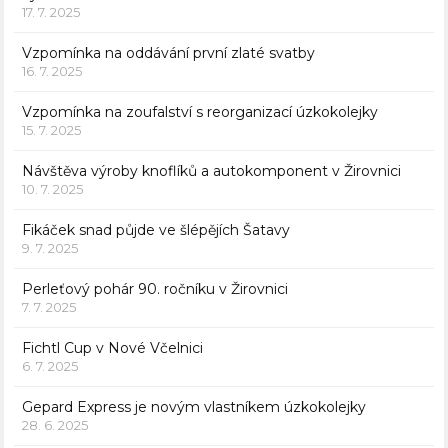
17. 7. 2025
Vzpomínka na oddávání první zlaté svatby
16. 7. 2025
Vzpomínka na zoufalství s reorganizací úzkokolejky
15. 7. 2025
Návštěva výroby knoflíků a autokomponent v Žirovnici
10. 7. 2025
Fikáček snad půjde ve šlépějích Šatavy
9. 7. 2025
Perleťový pohár 90. ročníku v Žirovnici
7. 7. 2025
Fichtl Cup v Nové Včelnici
6. 7. 2025
Gepard Express je novým vlastníkem úzkokolejky
28. 6. 2025