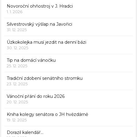
Novoroční ohňostroj v J. Hradci
1. 1. 2026
Silvestrovský výšlap na Javořici
31. 12. 2025
Úzkokolejka musí jezdit na denní bázi
30. 12. 2025
Tip na domácí vánočku
25. 12. 2025
Tradiční zdobení senátního stromku
23. 12. 2025
Vánoční přání do roku 2026
20. 12. 2025
Kniha kolegy senátora o JH hvězdárně
19. 12. 2025
Dorazil kalendář…