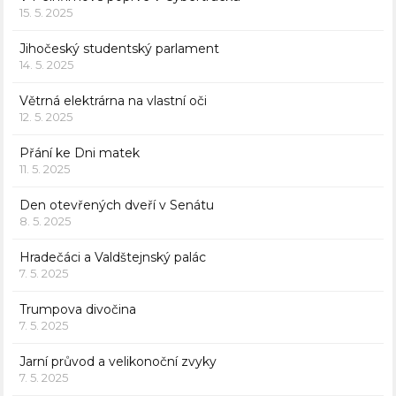
15. 5. 2025
Jihočeský studentský parlament
14. 5. 2025
Větrná elektrárna na vlastní oči
12. 5. 2025
Přání ke Dni matek
11. 5. 2025
Den otevřených dveří v Senátu
8. 5. 2025
Hradečáci a Valdštejnský palác
7. 5. 2025
Trumpova divočina
7. 5. 2025
Jarní průvod a velikonoční zvyky
7. 5. 2025