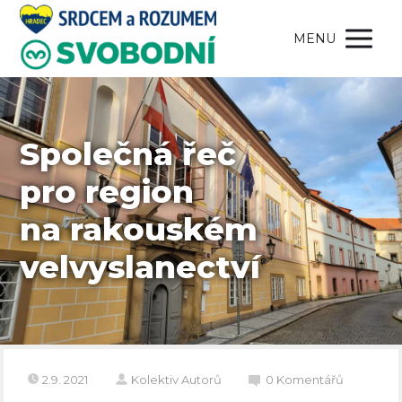
MENU
Společná řeč
pro region
na rakouském
velvyslanectví
2.9. 2021
Kolektiv Autorů
0 Komentářů