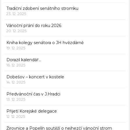
Tradiční zdobení senátního stromku
23. 12. 2025
Vánoční přání do roku 2026
20. 12. 2025
Kniha kolegy senátora o JH hvězdárně
19. 12. 2025
Dorazil kalendář…
16. 12. 2025
Dobešov – koncert v kostele
14. 12. 2025
Předvánoční čas v J.Hradci
13. 12. 2025
Přijetí Korejské delegace
12. 12. 2025
Žirovnice a Popelín soutěží o nejhezčí vánoční strom