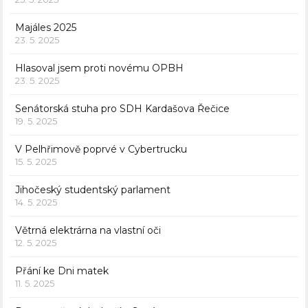
Majáles 2025
23. 5. 2025
Hlasoval jsem proti novému OPBH
23. 5. 2025
Senátorská stuha pro SDH Kardašova Řečice
19. 5. 2025
V Pelhřimově poprvé v Cybertrucku
15. 5. 2025
Jihočeský studentský parlament
14. 5. 2025
Větrná elektrárna na vlastní oči
12. 5. 2025
Přání ke Dni matek
11. 5. 2025