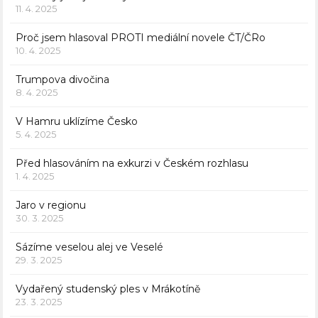
11. 4. 2025
Proč jsem hlasoval PROTI mediální novele ČT/ČRo
10. 4. 2025
Trumpova divočina
8. 4. 2025
V Hamru uklízíme Česko
5. 4. 2025
Před hlasováním na exkurzi v Českém rozhlasu
1. 4. 2025
Jaro v regionu
30. 3. 2025
Sázíme veselou alej ve Veselé
29. 3. 2025
Vydařený studenský ples v Mrákotíně
23. 3. 2025