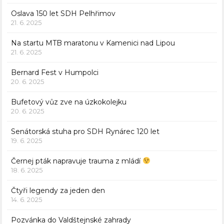
Oslava 150 let SDH Pelhřimov
21. 6. 2025
Na startu MTB maratonu v Kamenici nad Lipou
21. 6. 2025
Bernard Fest v Humpolci
20. 6. 2025
Bufetový vůz zve na úzkokolejku
20. 6. 2025
Senátorská stuha pro SDH Rynárec 120 let
19. 6. 2025
Černej pták napravuje trauma z mládí
18. 6. 2025
Čtyři legendy za jeden den
14. 6. 2025
Pozvánka do Valdštejnské zahrady