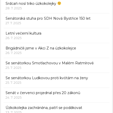
Srdcaři nosí triko úzkokolejky
28. 7. 2025
Senátorská stuha pro SDH Nová Bystřice 150 let
27. 7. 2025
Letní večerní kultura
26. 7. 2025
Brigádničili jsme v Akci Z na úzkokolejce
26. 7. 2025
Se senátorkou Smotlachovou v Malém Ratmírově
25. 7. 2025
Se senátorkou Ludkovou proti kvótám na ženy
25. 7. 2025
Senát v červenci projednal přes 20 zákonů
24. 7. 2025
Úzkokolejka zachráněna, patří se poděkovat
23. 7. 2025