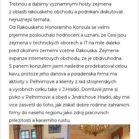
Tretinou a dalsimy vyznamnymi hosty zejmena
z oblasti rakouskeho obchodu a podnikani diskutovali
nejruznejsi temata.
Od Rakouskeho Honorarniho Konzula se velmi
prijemne poslouchalo hodnoceni a uznani, ze Cesi jsou
zejmena v technickych oborech a IT na mile daleko
pred okolnimi zememi vcetne Rakouska. Zejmena
expanze internetovych obchodu, ze je obdivuhodna.
S panem konzulem jsem nasledne prodebatoval celou
kavu, protoze jeho danova a poradenska firma ma
aktivity v Pelhrimove a klienty z rad strojirenskych
a vyrobnich celku take v J.Hradci. Domluvili jsme si
pivko v Pelhrimove a obed v Jindrichove Hradci, aby me
vice zasvetil do toho, jak ziskat dobre rodinne zahranicni
firmy do naseho regionu jako zdroj pracovnich
prilezitosti a karierniho rustu.