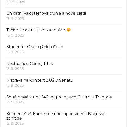
20. 9. 2025
Unikátní Valdštejnova truhla a nové žerdi
19. 9. 2025
Točím zmrzlinu jako za totáče
16. 9. 2025
Studená – Okolo jižních Čech
15. 9. 2025
Restaurace Černej Pták
15. 9. 2025
Příprava na koncert ZUŠ v Senátu
15. 9. 2025
Senátorská stuha 140 let pro hasiče Chlum u Třeboně
14. 9. 2025
Koncert ZUŠ Kamenice nad Lipou ve Valdštejnské
zahradě
12. 9. 2025