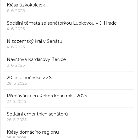
Krása úzkokolejek
6. 6. 2025
Sociální témata se senátorkou Ludkovou v J. Hradci
4. 6. 2025
Nizozemský král v Senátu
4. 6. 2025
Návštěva Kardašovy Řečice
3. 6. 2025
20 let Jihočeské ZZS
28. 5. 2025
Předávání cen Rekordman roku 2025
27. 5. 2025
Setkání emeritních senátorů
26. 5. 2025
Krásy domácího regionu
25. 5. 2025