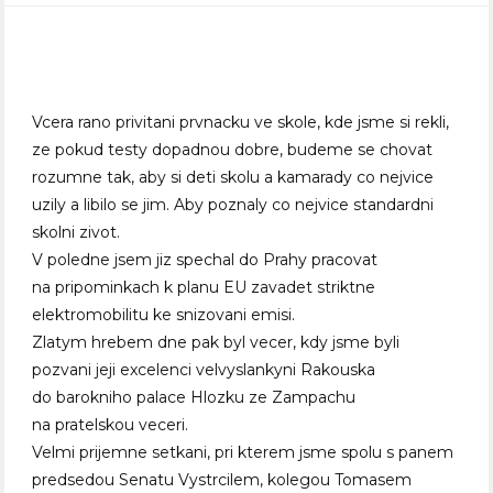
Vcera rano privitani prvnacku ve skole, kde jsme si rekli,
ze pokud testy dopadnou dobre, budeme se chovat
rozumne tak, aby si deti skolu a kamarady co nejvice
uzily a libilo se jim. Aby poznaly co nejvice standardni
skolni zivot.
V poledne jsem jiz spechal do Prahy pracovat
na pripominkach k planu EU zavadet striktne
elektromobilitu ke snizovani emisi.
Zlatym hrebem dne pak byl vecer, kdy jsme byli
pozvani jeji excelenci velvyslankyni Rakouska
do barokniho palace Hlozku ze Zampachu
na pratelskou veceri.
Velmi prijemne setkani, pri kterem jsme spolu s panem
predsedou Senatu Vystrcilem, kolegou Tomasem