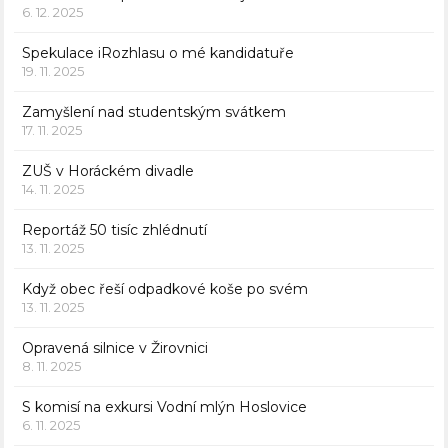
6. 12. 2025
Spekulace iRozhlasu o mé kandidatuře
19. 11. 2025
Zamyšlení nad studentským svátkem
17. 11. 2025
ZUŠ v Horáckém divadle
14. 11. 2025
Reportáž 50 tisíc zhlédnutí
13. 11. 2025
Když obec řeší odpadkové koše po svém
13. 11. 2025
Opravená silnice v Žirovnici
8. 11. 2025
S komisí na exkursi Vodní mlýn Hoslovice
6. 11. 2025