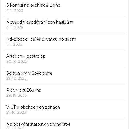
S komisí na přehradě Lipno
4. 11. 2025
Nevšední předávání cen hasičům
4. 11. 2025
Když obec řeší křižovatku po svém
1. 11. 2025
Artaban – gastro tip
30. 10. 2025
Se seniory v Sokolovně
29. 10. 2025
Pietní akt 28.října
28. 10. 2025
V ČT o obchodních zónách
27. 10. 2025
Na pozvání starosty ve vinařství