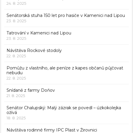
24. 8. 2025
Senátorská stuha 150 let pro hasiče v Kamenici nad Lipou
23. 8. 2025
Tatrování v Kamenici nad Lipou
23. 8. 2025
Návštěva Rockové stodoly
22. 8. 2025
Pomůžu z vlastního, ale peníze z kapes občanů půjčovat
nebudu
22. 8. 2025
Snídaně z farmy Doňov
21. 8. 2025
Senátor Chalupský: Malý zázrak se povedl – úzkokolejka
ožívá
18. 8. 2025
Návštěva rodinné firmy IPC Plast v Žirovnici