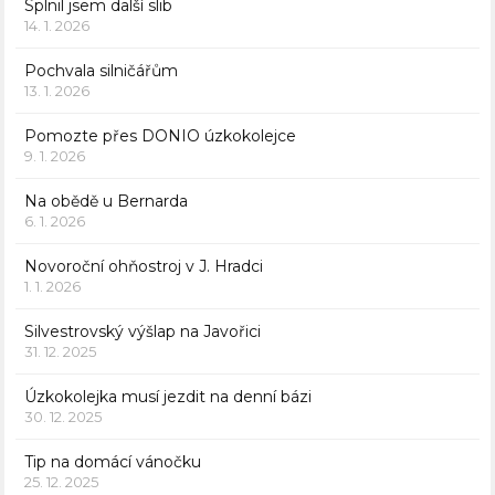
Splnil jsem další slib
14. 1. 2026
Pochvala silničářům
13. 1. 2026
Pomozte přes DONIO úzkokolejce
9. 1. 2026
Na obědě u Bernarda
6. 1. 2026
Novoroční ohňostroj v J. Hradci
1. 1. 2026
Silvestrovský výšlap na Javořici
31. 12. 2025
Úzkokolejka musí jezdit na denní bázi
30. 12. 2025
Tip na domácí vánočku
25. 12. 2025