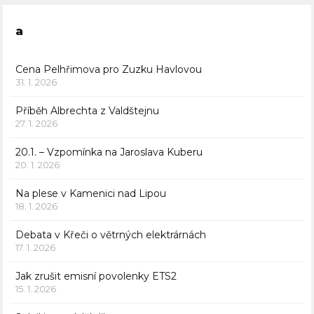
a
Cena Pelhřimova pro Zuzku Havlovou
31. 1. 2026
Příběh Albrechta z Valdštejnu
27. 1. 2026
20.1. – Vzpomínka na Jaroslava Kuberu
20. 1. 2026
Na plese v Kamenici nad Lipou
18. 1. 2026
Debata v Křeči o větrných elektrárnách
17. 1. 2026
Jak zrušit emisní povolenky ETS2
15. 1. 2026