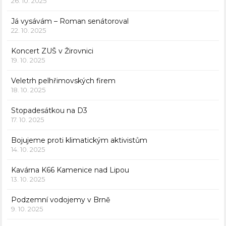
26. 10. 2025
Já vysávám – Roman senátoroval
22. 10. 2025
Koncert ZUŠ v Žirovnici
19. 10. 2025
Veletrh pelhřimovských firem
18. 10. 2025
Stopadesátkou na D3
17. 10. 2025
Bojujeme proti klimatickým aktivistům
14. 10. 2025
Kavárna K66 Kamenice nad Lipou
13. 10. 2025
Podzemní vodojemy v Brně
9. 10. 2025