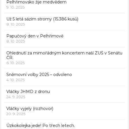
Pelhřimovsko žije medvědem
9. 10. 2025
Už 5 letá sázím stromy (15.386 kusů)
8. 10. 2025
Papučový den v Pelhřimově
8. 10. 2025
Ohlednutí za mimořádným koncertem naší ZUŠ v Senátu
ČR.
6. 10. 2025
Sněmovní volby 2025 – odvoleno
4. 10. 2025
Vláčky JHMD z dronu
24. 9. 2025
Vláčky vyjely (rozhovor)
20. 9. 2025
Úzkokolejka jede! Po třech letech.