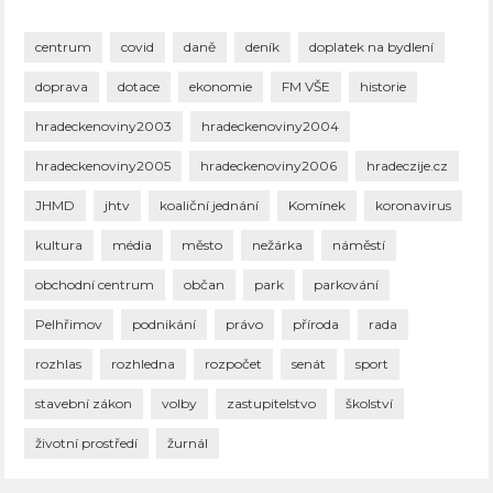
centrum
covid
daně
deník
doplatek na bydlení
doprava
dotace
ekonomie
FM VŠE
historie
hradeckenoviny2003
hradeckenoviny2004
hradeckenoviny2005
hradeckenoviny2006
hradeczije.cz
JHMD
jhtv
koaliční jednání
Komínek
koronavirus
kultura
média
město
nežárka
náměstí
obchodní centrum
občan
park
parkování
Pelhřimov
podnikání
právo
příroda
rada
rozhlas
rozhledna
rozpočet
senát
sport
stavební zákon
volby
zastupitelstvo
školství
životní prostředí
žurnál