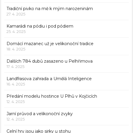
Tradiční pivko na mě k mým narozeninám
27. 4. 2025
Kamarádi na pódiu i pod pódiem
25. 4. 2025
Domácí mazanec už je velikonoční tradice
18. 4. 2025
Dalších 784 dubů zasazeno u Pelhřimova
17. 4. 2025
Landfrasova zahrada a Umělá Inteligence
16. 4. 2025
Předání modelu hostince U Plhů v Kojčicích
12. 4. 2025
Jarní průvod a velikonoční zvyky
12. 4. 2025
Celní hry jsou jako sirky u stohu