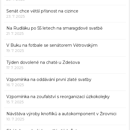
Senát chce větší přísnost na cizince
23. 7. 2025
Na Rudláku po 55 letech na smaragdové svatbě
21. 7. 2025
V Buku na fotbale se senátorem Větrovským
19. 7. 2025
Týden dovolené na chatě u Zdešova
17. 7. 2025
Vzpomínka na oddávání první zlaté svatby
16. 7. 2025
Vzpomínka na zoufalství s reorganizací úzkokolejky
15. 7. 2025
Návštěva výroby knoflíků a autokomponent v Žirovnici
10. 7. 2025