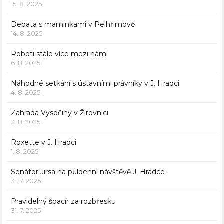
15. 8. 2025
Debata s maminkami v Pelhřimově
14. 8. 2025
Roboti stále více mezi námi
6. 8. 2025
Náhodné setkání s ústavními právníky v J. Hradci
4. 8. 2025
Zahrada Vysočiny v Žirovnici
3. 8. 2025
Roxette v J. Hradci
1. 8. 2025
Senátor Jirsa na půldenní návštěvě J. Hradce
31. 7. 2025
Pravidelný špacír za rozbřesku
31. 7. 2025