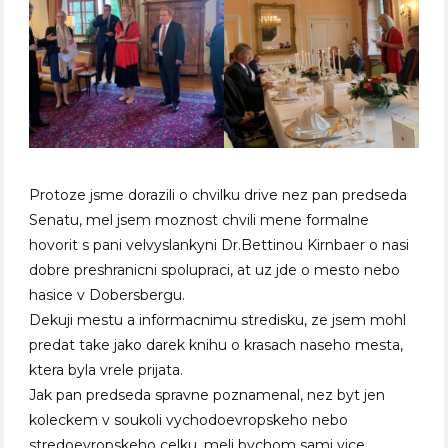
Protoze jsme dorazili o chvilku drive nez pan predseda
Senatu, mel jsem moznost chvili mene formalne
hovorit s pani velvyslankyni Dr.Bettinou Kirnbaer o nasi
dobre preshranicni spolupraci, at uz jde o mesto nebo
hasice v Dobersbergu.
Dekuji mestu a informacnimu stredisku, ze jsem mohl
predat take jako darek knihu o krasach naseho mesta,
ktera byla vrele prijata.
Jak pan predseda spravne poznamenal, nez byt jen
koleckem v soukoli vychodoevropskeho nebo
stredoevropskeho celku, meli bychom sami vice