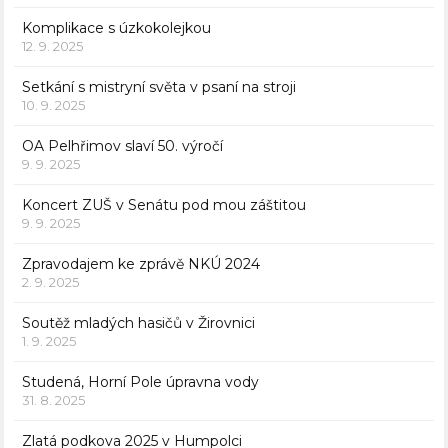
Komplikace s úzkokolejkou
12. 9. 2025
Setkání s mistryní světa v psaní na stroji
10. 9. 2025
OA Pelhřimov slaví 50. výročí
9. 9. 2025
Koncert ZUŠ v Senátu pod mou záštitou
9. 9. 2025
Zpravodajem ke zprávě NKÚ 2024
2. 9. 2025
Soutěž mladých hasičů v Žirovnici
1. 9. 2025
Studená, Horní Pole úpravna vody
31. 8. 2025
Zlatá podkova 2025 v Humpolci