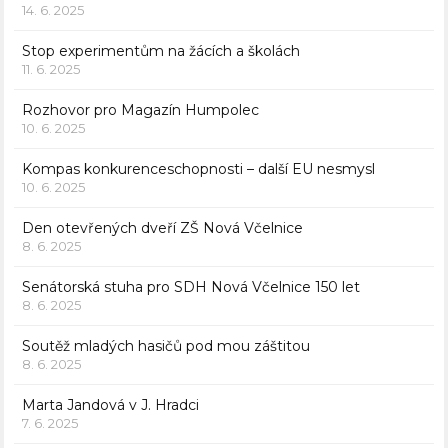
14. 6. 2025
Stop experimentům na žácích a školách
11. 6. 2025
Rozhovor pro Magazín Humpolec
10. 6. 2025
Kompas konkurenceschopnosti – další EU nesmysl
10. 6. 2025
Den otevřených dveří ZŠ Nová Včelnice
8. 6. 2025
Senátorská stuha pro SDH Nová Včelnice 150 let
8. 6. 2025
Soutěž mladých hasičů pod mou záštitou
8. 6. 2025
Marta Jandová v J. Hradci
7. 6. 2025