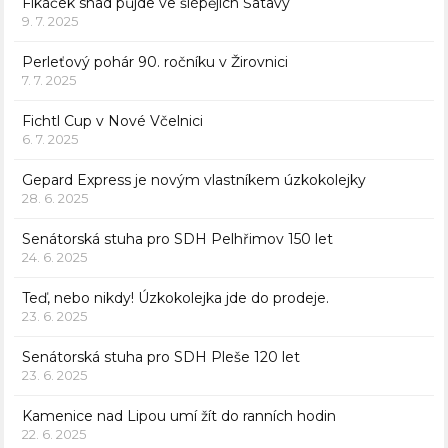
Fikáček snad půjde ve šlépějích Šatavy
9. 7. 2025
Perleťový pohár 90. ročníku v Žirovnici
7. 7. 2025
Fichtl Cup v Nové Včelnici
6. 7. 2025
Gepard Express je novým vlastníkem úzkokolejky
28. 6. 2025
Senátorská stuha pro SDH Pelhřimov 150 let
24. 6. 2025
Teď, nebo nikdy! Úzkokolejka jde do prodeje.
23. 6. 2025
Senátorská stuha pro SDH Pleše 120 let
23. 6. 2025
Kamenice nad Lipou umí žít do ranních hodin
22. 6. 2025