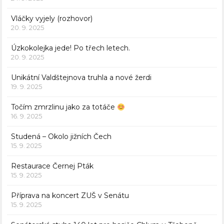
Vláčky vyjely (rozhovor)
20. 9. 2025
Úzkokolejka jede! Po třech letech.
20. 9. 2025
Unikátní Valdštejnova truhla a nové žerdi
19. 9. 2025
Točím zmrzlinu jako za totáče
16. 9. 2025
Studená – Okolo jižních Čech
15. 9. 2025
Restaurace Černej Pták
15. 9. 2025
Příprava na koncert ZUŠ v Senátu
15. 9. 2025