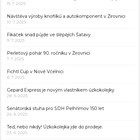
15. 7. 2025
Návštěva výroby knoflíků a autokomponent v Žirovnici
10. 7. 2025
Fikáček snad půjde ve šlépějích Šatavy
9. 7. 2025
Perleťový pohár 90. ročníku v Žirovnici
7. 7. 2025
Fichtl Cup v Nové Včelnici
6. 7. 2025
Gepard Express je novým vlastníkem úzkokolejky
28. 6. 2025
Senátorská stuha pro SDH Pelhřimov 150 let
24. 6. 2025
Teď, nebo nikdy! Úzkokolejka jde do prodeje.
23. 6. 2025