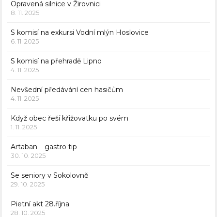
Opravená silnice v Žirovnici
8. 11. 2025
S komisí na exkursi Vodní mlýn Hoslovice
6. 11. 2025
S komisí na přehradě Lipno
4. 11. 2025
Nevšední předávání cen hasičům
4. 11. 2025
Když obec řeší křižovatku po svém
1. 11. 2025
Artaban – gastro tip
30. 10. 2025
Se seniory v Sokolovně
29. 10. 2025
Pietní akt 28.října
28. 10. 2025