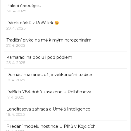
Pálení čarodějnic
30. 4. 2025
Dárek dárků z Počátek
29. 4. 2025
Tradiční pivko na mě k mým narozeninám
27. 4. 2025
Kamarádi na pódiu i pod pódiem
25. 4. 2025
Domácí mazanec už je velikonoční tradice
18. 4. 2025
Dalších 784 dubů zasazeno u Pelhřimova
17. 4. 2025
Landfrasova zahrada a Umělá Inteligence
16. 4. 2025
Předání modelu hostince U Plhů v Kojčicích