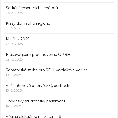
Setkání emeritních senátorů
26. 5. 2025
Krásy domácího regionu
25. 5. 2025
Majáles 2025
23. 5. 2025
Hlasoval jsem proti novému OPBH
23. 5. 2025
Senátorská stuha pro SDH Kardašova Řečice
19. 5. 2025
V Pelhřimově poprvé v Cybertrucku
15. 5. 2025
Jihočeský studentský parlament
14. 5. 2025
Větrná elektrárna na vlastní oči