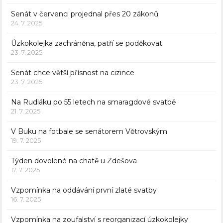
Senát v červenci projednal přes 20 zákonů
24. 7. 2025
Úzkokolejka zachráněna, patří se poděkovat
23. 7. 2025
Senát chce větší přísnost na cizince
23. 7. 2025
Na Rudláku po 55 letech na smaragdové svatbě
21. 7. 2025
V Buku na fotbale se senátorem Větrovským
19. 7. 2025
Týden dovolené na chatě u Zdešova
17. 7. 2025
Vzpomínka na oddávání první zlaté svatby
16. 7. 2025
Vzpomínka na zoufalství s reorganizací úzkokolejky