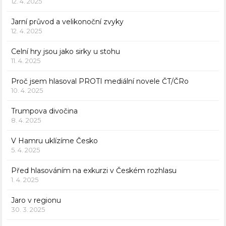
12. 4. 2025
Jarní průvod a velikonoční zvyky
12. 4. 2025
Celní hry jsou jako sirky u stohu
11. 4. 2025
Proč jsem hlasoval PROTI mediální novele ČT/ČRo
10. 4. 2025
Trumpova divočina
8. 4. 2025
V Hamru uklízíme Česko
5. 4. 2025
Před hlasováním na exkurzi v Českém rozhlasu
1. 4. 2025
Jaro v regionu
30. 3. 2025