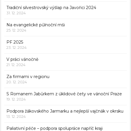
Tradiční silvestrovský výšlap na Javořici 2024
31. 12. 2024
Na evangelické půlnoční mši
25. 12. 2024
PF 2025
23. 12. 2024
V práci vánočně
21. 12. 2024
Za firmami v regionu
20. 12. 2024
S Romanem Jabůrkem z úklidové čety ve vánoční Praze
19. 12. 2024
Podpora žákovského Jarmarku a nejlepší vajčnák v okrsku
13. 12. 2024
Paliativní péče – podpora spolupráce napříč kraji