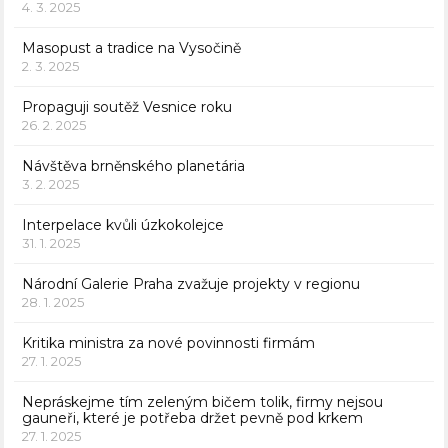
4. 3. 2025
Masopust a tradice na Vysočině
2. 3. 2025
Propaguji soutěž Vesnice roku
26. 2. 2025
Návštěva brněnského planetária
3. 2. 2025
Interpelace kvůli úzkokolejce
31. 1. 2025
Národní Galerie Praha zvažuje projekty v regionu
28. 1. 2025
Kritika ministra za nové povinnosti firmám
27. 1. 2025
Nepráskejme tím zeleným bičem tolik, firmy nejsou
gauneři, které je potřeba držet pevně pod krkem
27. 1. 2025