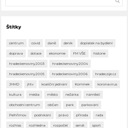
Štítky
centrum
covid
daně
deník
doplatek na bydlení
doprava
dotace
ekonomie
FM VŠE
historie
hradeckenoviny2003
hradeckenoviny2004
hradeckenoviny2005
hradeckenoviny2006
hradeczije.cz
JHMD
jhtv
koaliční jednání
Komínek
koronavirus
kultura
média
město
nežárka
náměstí
obchodní centrum
občan
park
parkování
Pelhřimov
podnikání
právo
příroda
rada
rozhlas
rozhledna
rozpočet
senát
sport