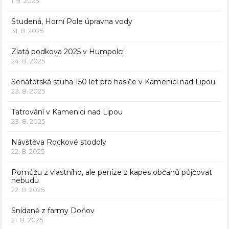
1. 9. 2025
Studená, Horní Pole úpravna vody
31. 8. 2025
Zlatá podkova 2025 v Humpolci
24. 8. 2025
Senátorská stuha 150 let pro hasiče v Kamenici nad Lipou
23. 8. 2025
Tatrování v Kamenici nad Lipou
23. 8. 2025
Návštěva Rockové stodoly
22. 8. 2025
Pomůžu z vlastního, ale peníze z kapes občanů půjčovat
nebudu
22. 8. 2025
Snídaně z farmy Doňov
21. 8. 2025