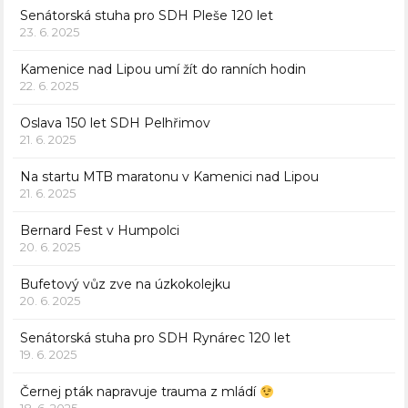
Senátorská stuha pro SDH Pleše 120 let
23. 6. 2025
Kamenice nad Lipou umí žít do ranních hodin
22. 6. 2025
Oslava 150 let SDH Pelhřimov
21. 6. 2025
Na startu MTB maratonu v Kamenici nad Lipou
21. 6. 2025
Bernard Fest v Humpolci
20. 6. 2025
Bufetový vůz zve na úzkokolejku
20. 6. 2025
Senátorská stuha pro SDH Rynárec 120 let
19. 6. 2025
Černej pták napravuje trauma z mládí