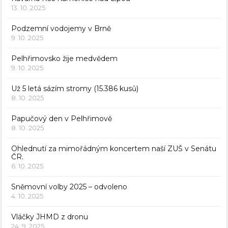
13. 10. 2025
Podzemní vodojemy v Brně
9. 10. 2025
Pelhřimovsko žije medvědem
9. 10. 2025
Už 5 letá sázím stromy (15.386 kusů)
8. 10. 2025
Papučový den v Pelhřimově
8. 10. 2025
Ohlednutí za mimořádným koncertem naší ZUŠ v Senátu
ČR.
6. 10. 2025
Sněmovní volby 2025 – odvoleno
4. 10. 2025
Vláčky JHMD z dronu
24. 9. 2025