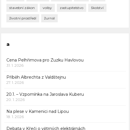
stavební zákon
volby
zastupitelstvo
školství
životní prostředí
žurnál
a
Cena Pelhřimova pro Zuzku Havlovou
31. 1. 2026
Příběh Albrechta z Valdštejnu
27. 1. 2026
20.1. – Vzpomínka na Jaroslava Kuberu
20. 1. 2026
Na plese v Kamenici nad Lipou
18. 1. 2026
Debata v Křeči o větrných elektrárnách