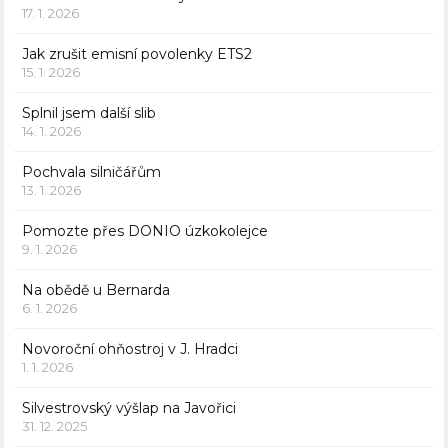
17. 1. 2026
Jak zrušit emisní povolenky ETS2
15. 1. 2026
Splnil jsem další slib
14. 1. 2026
Pochvala silničářům
13. 1. 2026
Pomozte přes DONIO úzkokolejce
9. 1. 2026
Na obědě u Bernarda
6. 1. 2026
Novoroční ohňostroj v J. Hradci
1. 1. 2026
Silvestrovský výšlap na Javořici
31. 12. 2025