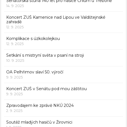
Senátorská stuha 140 let pro hasiče Chlum u Třeboně
14. 9. 2025
Koncert ZUŠ Kamenice nad Lipou ve Valdštejnské
zahradě
12. 9. 2025
Komplikace s úzkokolejkou
12. 9. 2025
Setkání s mistryní světa v psaní na stroji
10. 9. 2025
OA Pelhřimov slaví 50. výročí
9. 9. 2025
Koncert ZUŠ v Senátu pod mou záštitou
9. 9. 2025
Zpravodajem ke zprávě NKÚ 2024
2. 9. 2025
Soutěž mladých hasičů v Žirovnici