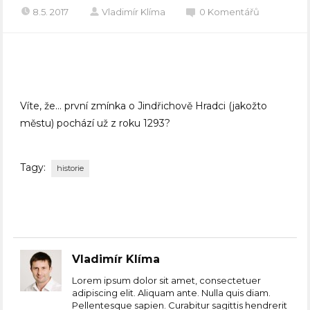
8.5. 2017
Vladimír Klíma
0 Komentářů
Víte, že… první zmínka o Jindřichově Hradci (jakožto
městu) pochází už z roku 1293?
Tagy:
historie
Vladimír Klíma
Lorem ipsum dolor sit amet, consectetuer
adipiscing elit. Aliquam ante. Nulla quis diam.
Pellentesque sapien. Curabitur sagittis hendrerit