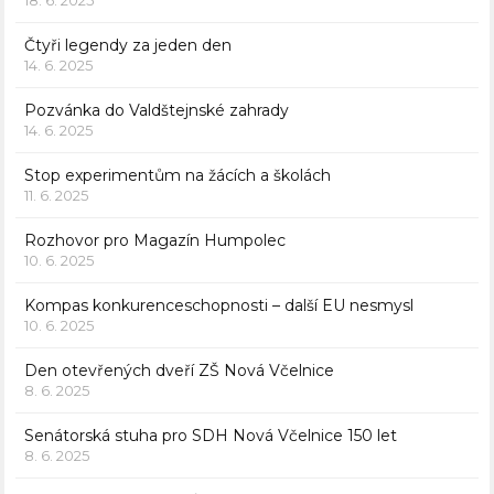
18. 6. 2025
Čtyři legendy za jeden den
14. 6. 2025
Pozvánka do Valdštejnské zahrady
14. 6. 2025
Stop experimentům na žácích a školách
11. 6. 2025
Rozhovor pro Magazín Humpolec
10. 6. 2025
Kompas konkurenceschopnosti – další EU nesmysl
10. 6. 2025
Den otevřených dveří ZŠ Nová Včelnice
8. 6. 2025
Senátorská stuha pro SDH Nová Včelnice 150 let
8. 6. 2025