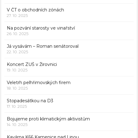
V ČT o obchodních zónách
27. 10. 2025
Na pozvání starosty ve vinařství
26. 10. 2025
Já vysávám – Roman senátoroval
22. 10. 2025
Koncert ZUŠ v Žirovnici
19. 10. 2025
Veletrh pelhřimovských firem
18. 10. 2025
Stopadesátkou na D3
17. 10. 2025
Bojujeme proti klimatickým aktivistům
14. 10. 2025
Kavárna K66 Kamenice nad Lipou