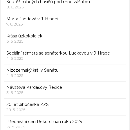
Soutěž mladých hasičů pod mou záštitou
8. 6. 2025
Marta Jandová v J. Hradci
7. 6. 2025
Krása úzkokolejek
6. 6. 2025
Sociální témata se senátorkou Ludkovou v J. Hradci
4. 6. 2025
Nizozemský král v Senátu
4. 6. 2025
Návštěva Kardašovy Řečice
3. 6. 2025
20 let Jihočeské ZZS
28. 5. 2025
Předávání cen Rekordman roku 2025
27. 5. 2025