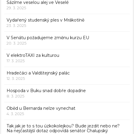
Sázíme veselou alej ve Veselé
29. 3. 2025
Vydařený studenský ples v Mrákotíně
23. 3. 2025
V Senátu požadujeme změnu kurzu EU
20. 3. 2025
V elektroTAXI za kulturou
17. 3. 2025
Hradečáci a Valdštejnský palác
12. 3. 2025
Hospoda v Buku snad dobře dopadne
8. 3. 2025
Oběd u Bernarda nelze vynechat
4. 3. 2025
Tak jak je to s tou úzkokolejkou? Bude jezdit nebo ne?
Na nejčastější dotaz odpovídá senátor Chalupský