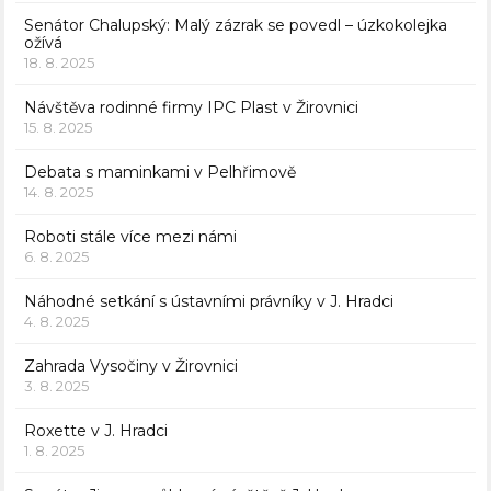
Senátor Chalupský: Malý zázrak se povedl – úzkokolejka
ožívá
18. 8. 2025
Návštěva rodinné firmy IPC Plast v Žirovnici
15. 8. 2025
Debata s maminkami v Pelhřimově
14. 8. 2025
Roboti stále více mezi námi
6. 8. 2025
Náhodné setkání s ústavními právníky v J. Hradci
4. 8. 2025
Zahrada Vysočiny v Žirovnici
3. 8. 2025
Roxette v J. Hradci
1. 8. 2025