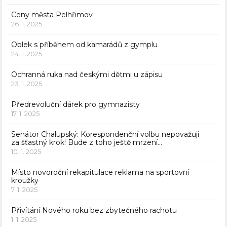
Ceny města Pelhřimov
26. 1. 2025
Oblek s příběhem od kamarádů z gymplu
24. 1. 2025
Ochranná ruka nad českými dětmi u zápisu
23. 1. 2025
Předrevoluční dárek pro gymnazisty
17. 1. 2025
Senátor Chalupský: Korespondenční volbu nepovažuji
za šťastný krok! Bude z toho ještě mrzení…
10. 1. 2025
Místo novoroční rekapitulace reklama na sportovní
kroužky
7. 1. 2025
Přivítání Nového roku bez zbytečného rachotu
1. 1. 2025