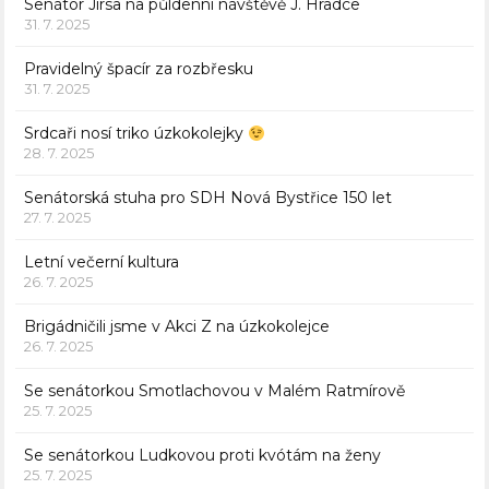
Senátor Jirsa na půldenní návštěvě J. Hradce
31. 7. 2025
Pravidelný špacír za rozbřesku
31. 7. 2025
Srdcaři nosí triko úzkokolejky
28. 7. 2025
Senátorská stuha pro SDH Nová Bystřice 150 let
27. 7. 2025
Letní večerní kultura
26. 7. 2025
Brigádničili jsme v Akci Z na úzkokolejce
26. 7. 2025
Se senátorkou Smotlachovou v Malém Ratmírově
25. 7. 2025
Se senátorkou Ludkovou proti kvótám na ženy
25. 7. 2025