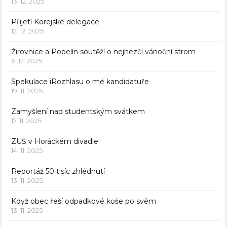
13. 12. 2025
Přijetí Korejské delegace
12. 12. 2025
Žirovnice a Popelín soutěží o nejhezčí vánoční strom
6. 12. 2025
Spekulace iRozhlasu o mé kandidatuře
19. 11. 2025
Zamyšlení nad studentským svátkem
17. 11. 2025
ZUŠ v Horáckém divadle
14. 11. 2025
Reportáž 50 tisíc zhlédnutí
13. 11. 2025
Když obec řeší odpadkové koše po svém
13. 11. 2025