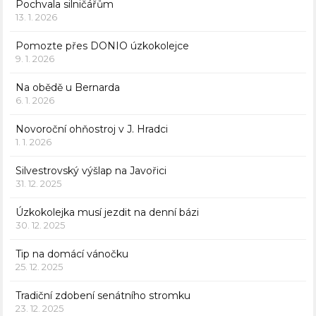
Pochvala silničářům
13. 1. 2026
Pomozte přes DONIO úzkokolejce
9. 1. 2026
Na obědě u Bernarda
6. 1. 2026
Novoroční ohňostroj v J. Hradci
1. 1. 2026
Silvestrovský výšlap na Javořici
31. 12. 2025
Úzkokolejka musí jezdit na denní bázi
30. 12. 2025
Tip na domácí vánočku
25. 12. 2025
Tradiční zdobení senátního stromku
23. 12. 2025