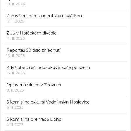
19. 11. 2025
Zamyšlení nad studentským svátkem
17. 11. 2025
ZUŠ v Horáckém divadle
14. 11. 2025
Reportáž 50 tisíc zhlédnutí
13. 11. 2025
Když obec řeší odpadkové koše po svém
13. 11. 2025
Opravená silnice v Žirovnici
8. 11. 2025
S komisí na exkursi Vodní mlýn Hoslovice
6. 11. 2025
S komisí na přehradě Lipno
4. 11. 2025