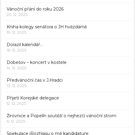
Vánoční přání do roku 2026
20. 12. 2025
Kniha kolegy senátora o JH hvězdárně
19. 12. 2025
Dorazil kalendář…
16. 12. 2025
Dobešov – koncert v kostele
14. 12. 2025
Předvánoční čas v J.Hradci
13. 12. 2025
Přijetí Korejské delegace
12. 12. 2025
Žirovnice a Popelín soutěží o nejhezčí vánoční strom
6. 12. 2025
Spekulace iRozhlasu o mé kandidatuře