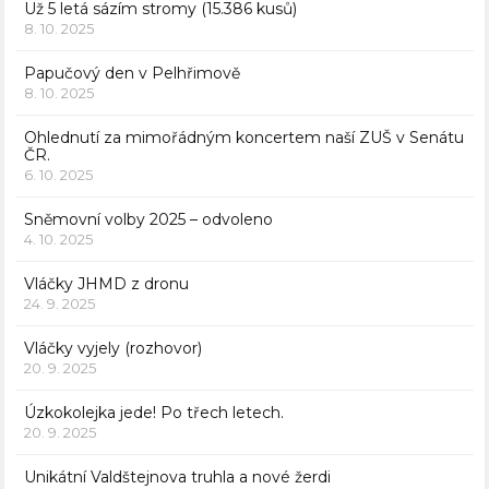
Už 5 letá sázím stromy (15.386 kusů)
8. 10. 2025
Papučový den v Pelhřimově
8. 10. 2025
Ohlednutí za mimořádným koncertem naší ZUŠ v Senátu
ČR.
6. 10. 2025
Sněmovní volby 2025 – odvoleno
4. 10. 2025
Vláčky JHMD z dronu
24. 9. 2025
Vláčky vyjely (rozhovor)
20. 9. 2025
Úzkokolejka jede! Po třech letech.
20. 9. 2025
Unikátní Valdštejnova truhla a nové žerdi