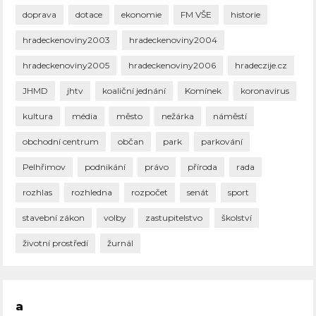
doprava
dotace
ekonomie
FM VŠE
historie
hradeckenoviny2003
hradeckenoviny2004
hradeckenoviny2005
hradeckenoviny2006
hradeczije.cz
JHMD
jhtv
koaliční jednání
Komínek
koronavirus
kultura
média
město
nežárka
náměstí
obchodní centrum
občan
park
parkování
Pelhřimov
podnikání
právo
příroda
rada
rozhlas
rozhledna
rozpočet
senát
sport
stavební zákon
volby
zastupitelstvo
školství
životní prostředí
žurnál
a