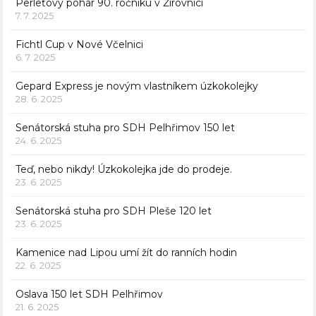
Perleťový pohár 90. ročníku v Žirovnici
7. 7. 2025
Fichtl Cup v Nové Včelnici
6. 7. 2025
Gepard Express je novým vlastníkem úzkokolejky
28. 6. 2025
Senátorská stuha pro SDH Pelhřimov 150 let
24. 6. 2025
Teď, nebo nikdy! Úzkokolejka jde do prodeje.
23. 6. 2025
Senátorská stuha pro SDH Pleše 120 let
23. 6. 2025
Kamenice nad Lipou umí žít do ranních hodin
22. 6. 2025
Oslava 150 let SDH Pelhřimov
21. 6. 2025