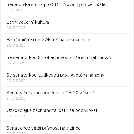
Senátorská stuha pro SDH Nová Bystřice 150 let
27. 7. 2025
Letní večerní kultura
26. 7. 2025
Brigádničili jsme v Akci Z na úzkokolejce
26. 7. 2025
Se senátorkou Smotlachovou v Malém Ratmírově
25. 7. 2025
Se senátorkou Ludkovou proti kvótám na ženy
25. 7. 2025
Senát v červenci projednal přes 20 zákonů
24. 7. 2025
Úzkokolejka zachráněna, patří se poděkovat
23. 7. 2025
Senát chce větší přísnost na cizince
23. 7. 2025