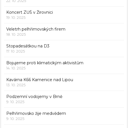
22. 10. 2025
Koncert ZUŠ v Žirovnici
19. 10. 2025
Veletrh pelhřimovských firem
18. 10. 2025
Stopadesátkou na D3
17. 10. 2025
Bojujeme proti klimatickým aktivistům
14. 10. 2025
Kavárna K66 Kamenice nad Lipou
13. 10. 2025
Podzemní vodojemy v Brně
9. 10. 2025
Pelhřimovsko žije medvědem
9. 10. 2025