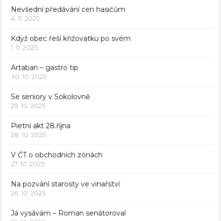
Nevšední předávání cen hasičům
4. 11. 2025
Když obec řeší křižovatku po svém
1. 11. 2025
Artaban – gastro tip
30. 10. 2025
Se seniory v Sokolovně
29. 10. 2025
Pietní akt 28.října
28. 10. 2025
V ČT o obchodních zónách
27. 10. 2025
Na pozvání starosty ve vinařství
26. 10. 2025
Já vysávám – Roman senátoroval