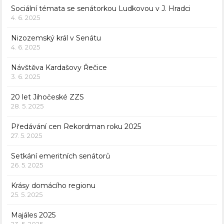
Sociální témata se senátorkou Ludkovou v J. Hradci
4. 6. 2025
Nizozemský král v Senátu
4. 6. 2025
Návštěva Kardašovy Řečice
3. 6. 2025
20 let Jihočeské ZZS
28. 5. 2025
Předávání cen Rekordman roku 2025
27. 5. 2025
Setkání emeritních senátorů
26. 5. 2025
Krásy domácího regionu
25. 5. 2025
Majáles 2025