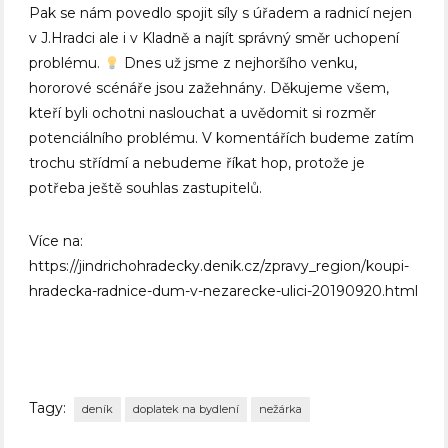
Pak se nám povedlo spojit síly s úřadem a radnicí nejen
v J.Hradci ale i v Kladně a najít správný směr uchopení
problému.
Dnes už jsme z nejhoršího venku,
hororové scénáře jsou zažehnány. Děkujeme všem,
kteří byli ochotni naslouchat a uvědomit si rozměr
potenciálního problému. V komentářích budeme zatím
trochu střídmí a nebudeme říkat hop, protože je
potřeba ještě souhlas zastupitelů.
Více na:
https://jindrichohradecky.denik.cz/zpravy_region/koupi-
hradecka-radnice-dum-v-nezarecke-ulici-20190920.html
Tagy:
deník
doplatek na bydlení
nežárka