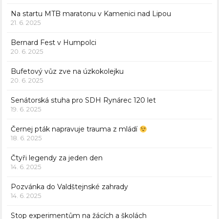
Na startu MTB maratonu v Kamenici nad Lipou
21. 6. 2025
Bernard Fest v Humpolci
20. 6. 2025
Bufetový vůz zve na úzkokolejku
20. 6. 2025
Senátorská stuha pro SDH Rynárec 120 let
19. 6. 2025
Černej pták napravuje trauma z mládí
18. 6. 2025
Čtyři legendy za jeden den
14. 6. 2025
Pozvánka do Valdštejnské zahrady
14. 6. 2025
Stop experimentům na žácích a školách