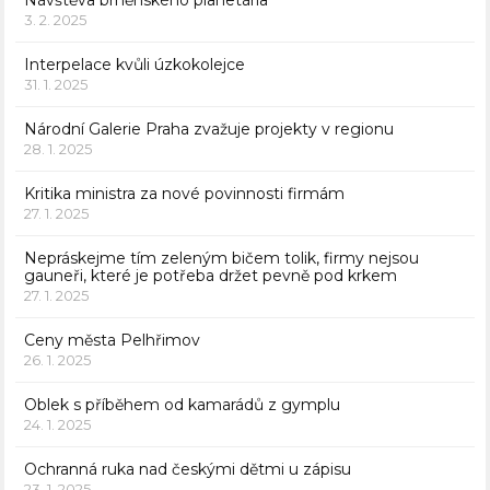
Návštěva brněnského planetária
3. 2. 2025
Interpelace kvůli úzkokolejce
31. 1. 2025
Národní Galerie Praha zvažuje projekty v regionu
28. 1. 2025
Kritika ministra za nové povinnosti firmám
27. 1. 2025
Nepráskejme tím zeleným bičem tolik, firmy nejsou
gauneři, které je potřeba držet pevně pod krkem
27. 1. 2025
Ceny města Pelhřimov
26. 1. 2025
Oblek s příběhem od kamarádů z gymplu
24. 1. 2025
Ochranná ruka nad českými dětmi u zápisu
23. 1. 2025