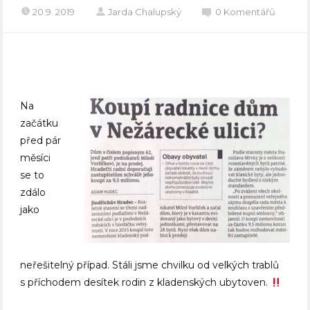
20.9. 2019
Jarda Chalupský
0 Komentářů
Na
začátku
před pár
měsíci
se to
zdálo
jako
neřešitelný případ. Stáli jsme chvilku od velkých trablů
s příchodem desítek rodin z kladenských ubytoven.