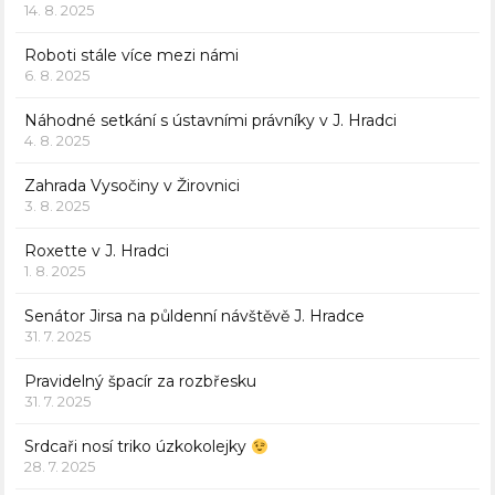
14. 8. 2025
Roboti stále více mezi námi
6. 8. 2025
Náhodné setkání s ústavními právníky v J. Hradci
4. 8. 2025
Zahrada Vysočiny v Žirovnici
3. 8. 2025
Roxette v J. Hradci
1. 8. 2025
Senátor Jirsa na půldenní návštěvě J. Hradce
31. 7. 2025
Pravidelný špacír za rozbřesku
31. 7. 2025
Srdcaři nosí triko úzkokolejky
28. 7. 2025