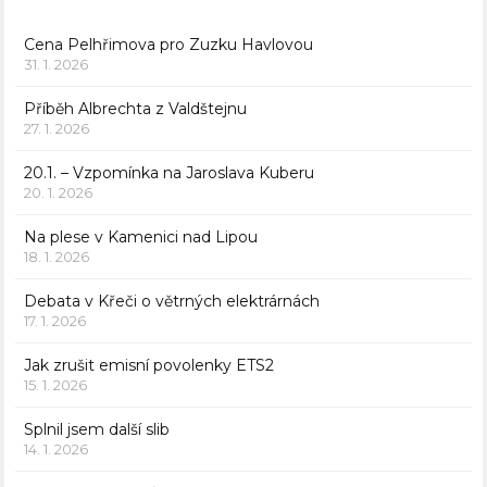
Cena Pelhřimova pro Zuzku Havlovou
31. 1. 2026
Příběh Albrechta z Valdštejnu
27. 1. 2026
20.1. – Vzpomínka na Jaroslava Kuberu
20. 1. 2026
Na plese v Kamenici nad Lipou
18. 1. 2026
Debata v Křeči o větrných elektrárnách
17. 1. 2026
Jak zrušit emisní povolenky ETS2
15. 1. 2026
Splnil jsem další slib
14. 1. 2026