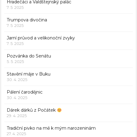
Hradečáci a Valdštejnský palác
7. 5. 2025
Trumpova divočina
7. 5. 2025
Jarní průvod a velikonoční zvyky
7. 5. 2025
Pozvánka do Senátu
5. 5. 2025
Stavění máje v Buku
30. 4. 2025
Pálení čarodějnic
30. 4. 2025
Dárek dárků z Počátek
29. 4. 2025
Tradiční pivko na mě k mým narozeninám
27. 4. 2025