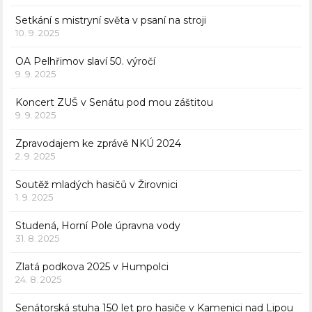
Setkání s mistryní světa v psaní na stroji
10. 9. 2025
OA Pelhřimov slaví 50. výročí
9. 9. 2025
Koncert ZUŠ v Senátu pod mou záštitou
9. 9. 2025
Zpravodajem ke zprávě NKÚ 2024
2. 9. 2025
Soutěž mladých hasičů v Žirovnici
1. 9. 2025
Studená, Horní Pole úpravna vody
31. 8. 2025
Zlatá podkova 2025 v Humpolci
24. 8. 2025
Senátorská stuha 150 let pro hasiče v Kamenici nad Lipou