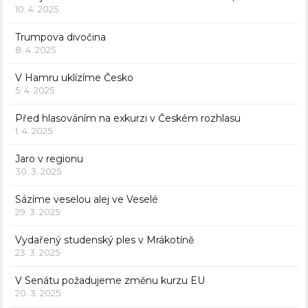
10. 4. 2025
Trumpova divočina
8. 4. 2025
V Hamru uklízíme Česko
5. 4. 2025
Před hlasováním na exkurzi v Českém rozhlasu
1. 4. 2025
Jaro v regionu
30. 3. 2025
Sázíme veselou alej ve Veselé
29. 3. 2025
Vydařený studenský ples v Mrákotíně
23. 3. 2025
V Senátu požadujeme změnu kurzu EU
20. 3. 2025