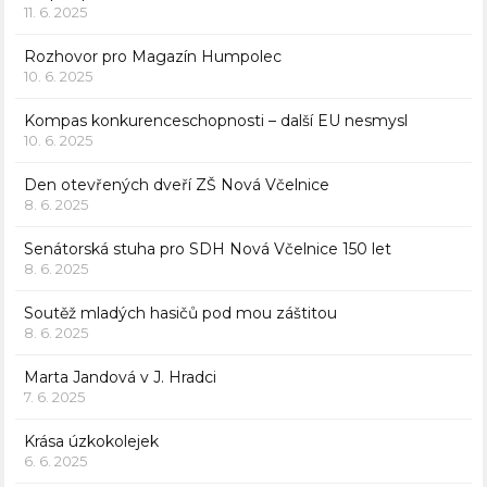
11. 6. 2025
Rozhovor pro Magazín Humpolec
10. 6. 2025
Kompas konkurenceschopnosti – další EU nesmysl
10. 6. 2025
Den otevřených dveří ZŠ Nová Včelnice
8. 6. 2025
Senátorská stuha pro SDH Nová Včelnice 150 let
8. 6. 2025
Soutěž mladých hasičů pod mou záštitou
8. 6. 2025
Marta Jandová v J. Hradci
7. 6. 2025
Krása úzkokolejek
6. 6. 2025