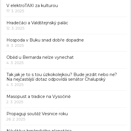
V elektroTAXI za kulturou
17. 3. 2025
Hradečáci a Valdštejnský palác
12. 3. 2025
Hospoda v Buku snad dobře dopadne
8. 3. 2025
Oběd u Bernarda nelze vynechat
4. 3. 2025
Tak jak je to s tou úzkokolejkou? Bude jezdit nebo ne?
Na nejčastější dotaz odpovídá senátor Chalupský
4. 3. 2025
Masopust a tradice na Vysočině
2. 3. 2025
Propaguji soutěž Vesnice roku
26. 2. 2025