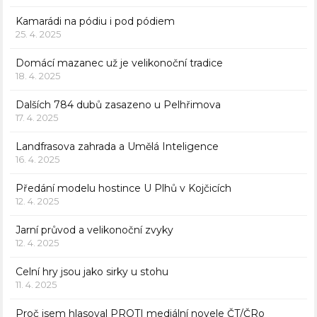
Kamarádi na pódiu i pod pódiem
25. 4. 2025
Domácí mazanec už je velikonoční tradice
18. 4. 2025
Dalších 784 dubů zasazeno u Pelhřimova
17. 4. 2025
Landfrasova zahrada a Umělá Inteligence
16. 4. 2025
Předání modelu hostince U Plhů v Kojčicích
12. 4. 2025
Jarní průvod a velikonoční zvyky
12. 4. 2025
Celní hry jsou jako sirky u stohu
11. 4. 2025
Proč jsem hlasoval PROTI mediální novele ČT/ČRo