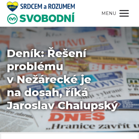
MENU
Deník: Řešení
problému
v Nežárecké je
na dosah, říká
Jaroslav Chalupský