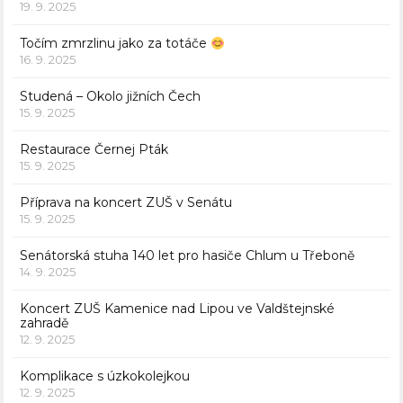
19. 9. 2025
Točím zmrzlinu jako za totáče
16. 9. 2025
Studená – Okolo jižních Čech
15. 9. 2025
Restaurace Černej Pták
15. 9. 2025
Příprava na koncert ZUŠ v Senátu
15. 9. 2025
Senátorská stuha 140 let pro hasiče Chlum u Třeboně
14. 9. 2025
Koncert ZUŠ Kamenice nad Lipou ve Valdštejnské
zahradě
12. 9. 2025
Komplikace s úzkokolejkou
12. 9. 2025