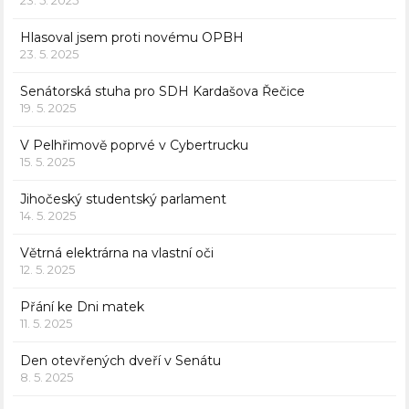
23. 5. 2025
Hlasoval jsem proti novému OPBH
23. 5. 2025
Senátorská stuha pro SDH Kardašova Řečice
19. 5. 2025
V Pelhřimově poprvé v Cybertrucku
15. 5. 2025
Jihočeský studentský parlament
14. 5. 2025
Větrná elektrárna na vlastní oči
12. 5. 2025
Přání ke Dni matek
11. 5. 2025
Den otevřených dveří v Senátu
8. 5. 2025