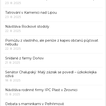
23. 8. 2025
Tatrování v Kamenici nad Lipou
23. 8. 2025
Návštěva Rockové stodoly
22. 8. 2025
Pomůžu z vlastního, ale peníze z kapes občanů půjčovat
nebudu
22. 8. 2025
Snídaně z farmy Doňov
21. 8. 2025
Senátor Chalupský: Malý zázrak se povedl – úzkokolejka
ožívá
18. 8. 2025
Návštěva rodinné firmy IPC Plast v Žirovnici
15. 8. 2025
Debata s maminkami v Pelhřimově