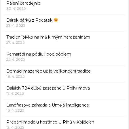
Pálení čarodějnic
30. 4. 2025
Dárek dárků z Počátek
29. 4. 2025
Tradiční pivko na mě k mým narozeninám
27. 4. 2025
Kamarádi na pódiu i pod pódiem
25. 4. 2025
Domácí mazanec už je velikonoční tradice
18. 4. 2025
Dalších 784 dubů zasazeno u Pelhřimova
17. 4. 2025
Landfrasova zahrada a Umělá Inteligence
16. 4. 2025
Předání modelu hostince U Plhů v Kojčicích
12. 4. 2025