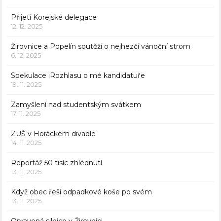
Přijetí Korejské delegace
12. 12. 2025
Žirovnice a Popelín soutěží o nejhezčí vánoční strom
6. 12. 2025
Spekulace iRozhlasu o mé kandidatuře
19. 11. 2025
Zamyšlení nad studentským svátkem
17. 11. 2025
ZUŠ v Horáckém divadle
14. 11. 2025
Reportáž 50 tisíc zhlédnutí
13. 11. 2025
Když obec řeší odpadkové koše po svém
13. 11. 2025
Opravená silnice v Žirovnici