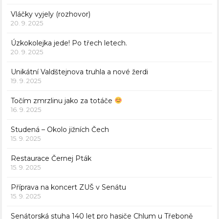
Vláčky vyjely (rozhovor)
20. 9. 2025
Úzkokolejka jede! Po třech letech.
20. 9. 2025
Unikátní Valdštejnova truhla a nové žerdi
19. 9. 2025
Točím zmrzlinu jako za totáče
16. 9. 2025
Studená – Okolo jižních Čech
15. 9. 2025
Restaurace Černej Pták
15. 9. 2025
Příprava na koncert ZUŠ v Senátu
15. 9. 2025
Senátorská stuha 140 let pro hasiče Chlum u Třeboně