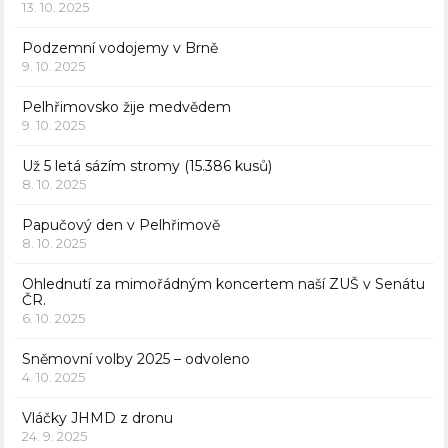
13. 10. 2025
Podzemní vodojemy v Brně
9. 10. 2025
Pelhřimovsko žije medvědem
9. 10. 2025
Už 5 letá sázím stromy (15.386 kusů)
8. 10. 2025
Papučový den v Pelhřimově
8. 10. 2025
Ohlednutí za mimořádným koncertem naší ZUŠ v Senátu
ČR.
6. 10. 2025
Sněmovní volby 2025 – odvoleno
4. 10. 2025
Vláčky JHMD z dronu
24. 9. 2025