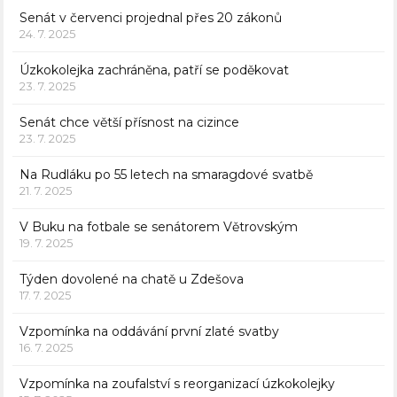
Senát v červenci projednal přes 20 zákonů
24. 7. 2025
Úzkokolejka zachráněna, patří se poděkovat
23. 7. 2025
Senát chce větší přísnost na cizince
23. 7. 2025
Na Rudláku po 55 letech na smaragdové svatbě
21. 7. 2025
V Buku na fotbale se senátorem Větrovským
19. 7. 2025
Týden dovolené na chatě u Zdešova
17. 7. 2025
Vzpomínka na oddávání první zlaté svatby
16. 7. 2025
Vzpomínka na zoufalství s reorganizací úzkokolejky