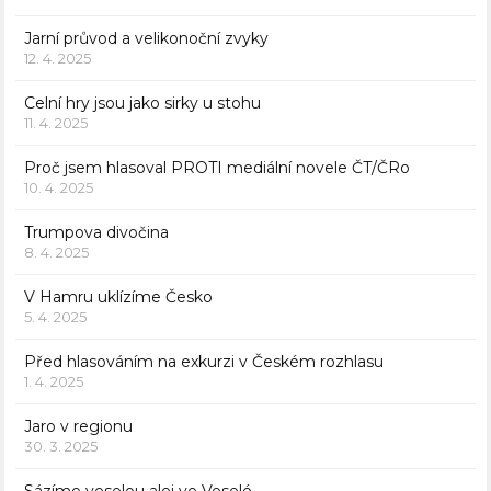
Jarní průvod a velikonoční zvyky
12. 4. 2025
Celní hry jsou jako sirky u stohu
11. 4. 2025
Proč jsem hlasoval PROTI mediální novele ČT/ČRo
10. 4. 2025
Trumpova divočina
8. 4. 2025
V Hamru uklízíme Česko
5. 4. 2025
Před hlasováním na exkurzi v Českém rozhlasu
1. 4. 2025
Jaro v regionu
30. 3. 2025
Sázíme veselou alej ve Veselé