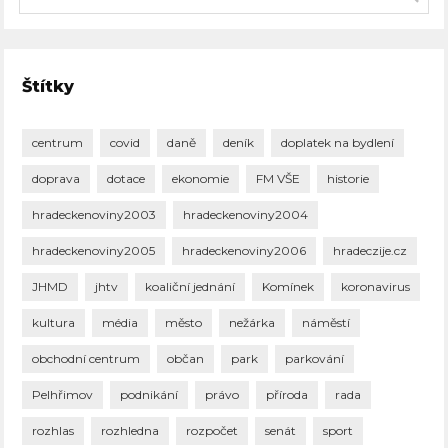
Štítky
centrum
covid
daně
deník
doplatek na bydlení
doprava
dotace
ekonomie
FM VŠE
historie
hradeckenoviny2003
hradeckenoviny2004
hradeckenoviny2005
hradeckenoviny2006
hradeczije.cz
JHMD
jhtv
koaliční jednání
Komínek
koronavirus
kultura
média
město
nežárka
náměstí
obchodní centrum
občan
park
parkování
Pelhřimov
podnikání
právo
příroda
rada
rozhlas
rozhledna
rozpočet
senát
sport