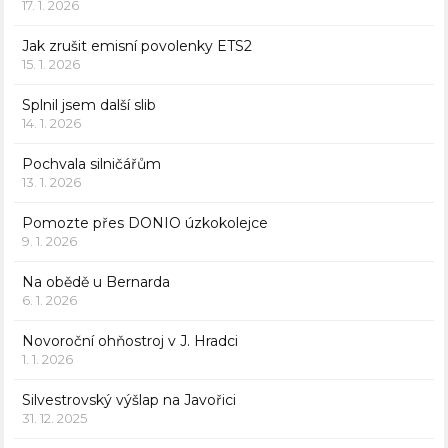
17. 1. 2026
Jak zrušit emisní povolenky ETS2
15. 1. 2026
Splnil jsem další slib
14. 1. 2026
Pochvala silničářům
13. 1. 2026
Pomozte přes DONIO úzkokolejce
9. 1. 2026
Na obědě u Bernarda
6. 1. 2026
Novoroční ohňostroj v J. Hradci
1. 1. 2026
Silvestrovský výšlap na Javořici
31. 12. 2025