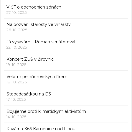
V ČT o obchodních zónách
27. 10. 2025
Na pozvání starosty ve vinařství
26. 10. 2025
Já vysávám – Roman senátoroval
22. 10. 2025
Koncert ZUŠ v Žirovnici
19. 10. 2025
Veletrh pelhřimovských firem
18. 10. 2025
Stopadesátkou na D3
17. 10. 2025
Bojujeme proti klimatickým aktivistům
14. 10. 2025
Kavárna K66 Kamenice nad Lipou