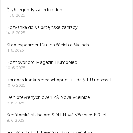
Čtyři legendy za jeden den
14. 6. 2025
Pozvánka do Valdštejnské zahrady
14. 6. 2025
Stop experimentům na žácích a školách
11. 6. 2025
Rozhovor pro Magazín Humpolec
10. 6. 2025
Kompas konkurenceschopnosti – další EU nesmysl
10. 6. 2025
Den otevřených dveří ZŠ Nová Včelnice
8. 6. 2025
Senátorská stuha pro SDH Nová Včelnice 150 let
8. 6. 2025
Soutěž mladých hasičů pod mou záštitou