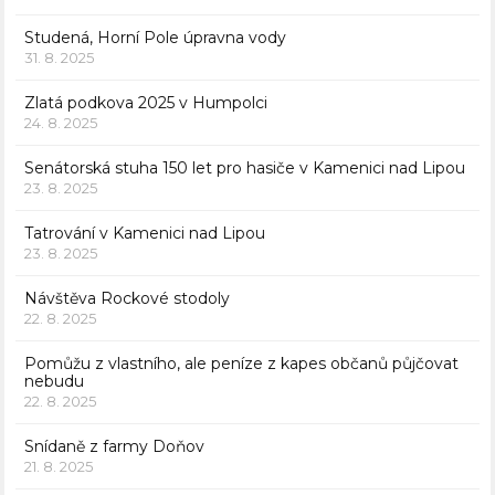
Studená, Horní Pole úpravna vody
31. 8. 2025
Zlatá podkova 2025 v Humpolci
24. 8. 2025
Senátorská stuha 150 let pro hasiče v Kamenici nad Lipou
23. 8. 2025
Tatrování v Kamenici nad Lipou
23. 8. 2025
Návštěva Rockové stodoly
22. 8. 2025
Pomůžu z vlastního, ale peníze z kapes občanů půjčovat
nebudu
22. 8. 2025
Snídaně z farmy Doňov
21. 8. 2025