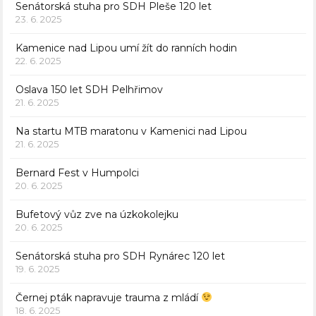
Senátorská stuha pro SDH Pleše 120 let
23. 6. 2025
Kamenice nad Lipou umí žít do ranních hodin
22. 6. 2025
Oslava 150 let SDH Pelhřimov
21. 6. 2025
Na startu MTB maratonu v Kamenici nad Lipou
21. 6. 2025
Bernard Fest v Humpolci
20. 6. 2025
Bufetový vůz zve na úzkokolejku
20. 6. 2025
Senátorská stuha pro SDH Rynárec 120 let
19. 6. 2025
Černej pták napravuje trauma z mládí
18. 6. 2025