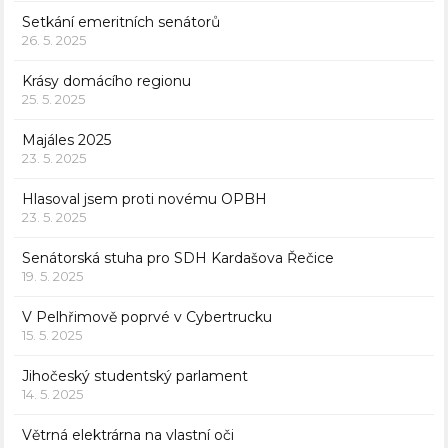
Setkání emeritních senátorů
26. 5. 2025
Krásy domácího regionu
25. 5. 2025
Majáles 2025
23. 5. 2025
Hlasoval jsem proti novému OPBH
23. 5. 2025
Senátorská stuha pro SDH Kardašova Řečice
19. 5. 2025
V Pelhřimově poprvé v Cybertrucku
15. 5. 2025
Jihočeský studentský parlament
14. 5. 2025
Větrná elektrárna na vlastní oči