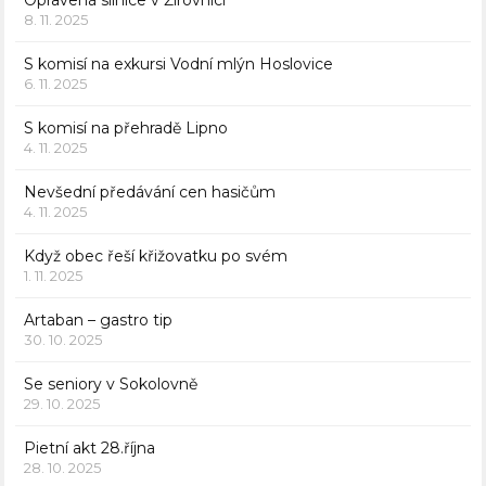
8. 11. 2025
S komisí na exkursi Vodní mlýn Hoslovice
6. 11. 2025
S komisí na přehradě Lipno
4. 11. 2025
Nevšední předávání cen hasičům
4. 11. 2025
Když obec řeší křižovatku po svém
1. 11. 2025
Artaban – gastro tip
30. 10. 2025
Se seniory v Sokolovně
29. 10. 2025
Pietní akt 28.října
28. 10. 2025