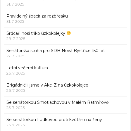
31. 7. 2025
Pravidelný špacír za rozbřesku
31. 7. 2025
Srdcaři nosí triko úzkokolejky
28. 7. 2025
Senátorská stuha pro SDH Nová Bystřice 150 let
27. 7. 2025
Letní večerní kultura
26. 7. 2025
Brigádničili jsme v Akci Z na úzkokolejce
26. 7. 2025
Se senátorkou Smotlachovou v Malém Ratmírově
25. 7. 2025
Se senátorkou Ludkovou proti kvótám na ženy
25. 7. 2025