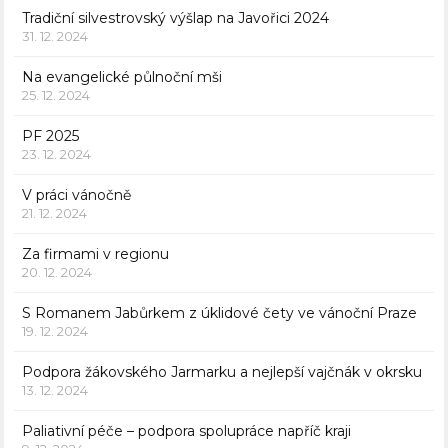
Tradiční silvestrovský výšlap na Javořici 2024
31. 12. 2024
Na evangelické půlnoční mši
25. 12. 2024
PF 2025
23. 12. 2024
V práci vánočně
21. 12. 2024
Za firmami v regionu
20. 12. 2024
S Romanem Jabůrkem z úklidové čety ve vánoční Praze
19. 12. 2024
Podpora žákovského Jarmarku a nejlepší vajčnák v okrsku
13. 12. 2024
Paliativní péče – podpora spolupráce napříč kraji