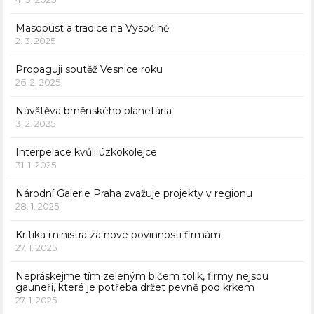
Masopust a tradice na Vysočině
2. 3. 2025
Propaguji soutěž Vesnice roku
26. 2. 2025
Návštěva brněnského planetária
3. 2. 2025
Interpelace kvůli úzkokolejce
31. 1. 2025
Národní Galerie Praha zvažuje projekty v regionu
28. 1. 2025
Kritika ministra za nové povinnosti firmám
27. 1. 2025
Nepráskejme tím zeleným bičem tolik, firmy nejsou
gauneři, které je potřeba držet pevně pod krkem
27. 1. 2025