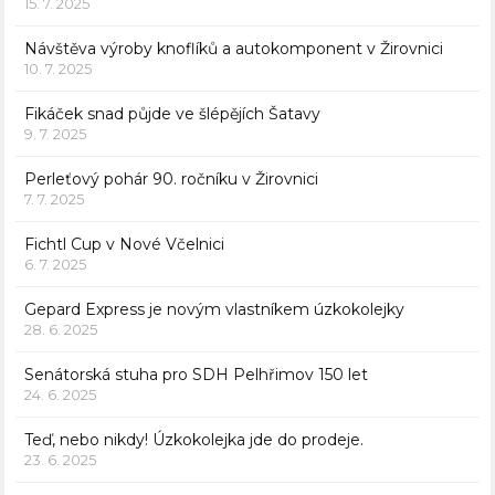
15. 7. 2025
Návštěva výroby knoflíků a autokomponent v Žirovnici
10. 7. 2025
Fikáček snad půjde ve šlépějích Šatavy
9. 7. 2025
Perleťový pohár 90. ročníku v Žirovnici
7. 7. 2025
Fichtl Cup v Nové Včelnici
6. 7. 2025
Gepard Express je novým vlastníkem úzkokolejky
28. 6. 2025
Senátorská stuha pro SDH Pelhřimov 150 let
24. 6. 2025
Teď, nebo nikdy! Úzkokolejka jde do prodeje.
23. 6. 2025