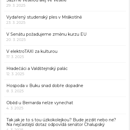
29. 3. 2025
Vydařený studenský ples v Mrákotíně
23. 3. 2025
V Senátu požadujeme změnu kurzu EU
20. 3. 2025
V elektroTAXI za kulturou
17. 3. 2025
Hradečáci a Valdštejnský palác
12. 3. 2025
Hospoda v Buku snad dobře dopadne
8. 3. 2025
Oběd u Bernarda nelze vynechat
4. 3. 2025
Tak jak je to s tou úzkokolejkou? Bude jezdit nebo ne?
Na nejčastější dotaz odpovídá senátor Chalupský
4. 3. 2025