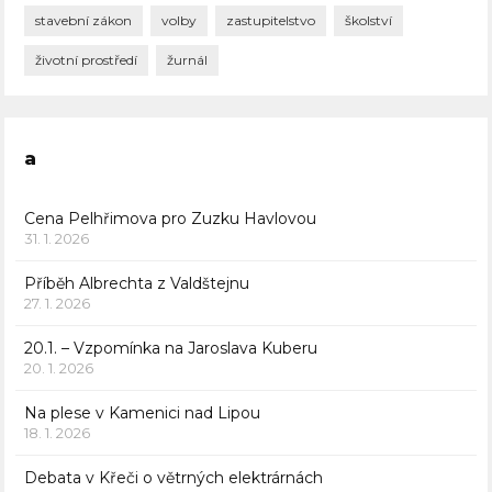
stavební zákon
volby
zastupitelstvo
školství
životní prostředí
žurnál
a
Cena Pelhřimova pro Zuzku Havlovou
31. 1. 2026
Příběh Albrechta z Valdštejnu
27. 1. 2026
20.1. – Vzpomínka na Jaroslava Kuberu
20. 1. 2026
Na plese v Kamenici nad Lipou
18. 1. 2026
Debata v Křeči o větrných elektrárnách