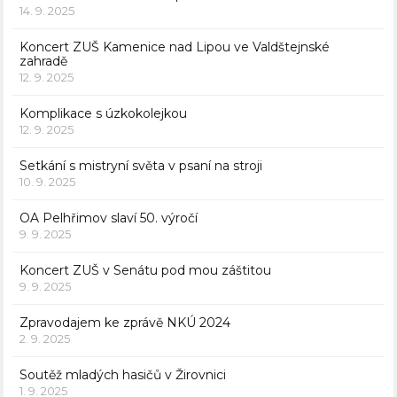
14. 9. 2025
Koncert ZUŠ Kamenice nad Lipou ve Valdštejnské
zahradě
12. 9. 2025
Komplikace s úzkokolejkou
12. 9. 2025
Setkání s mistryní světa v psaní na stroji
10. 9. 2025
OA Pelhřimov slaví 50. výročí
9. 9. 2025
Koncert ZUŠ v Senátu pod mou záštitou
9. 9. 2025
Zpravodajem ke zprávě NKÚ 2024
2. 9. 2025
Soutěž mladých hasičů v Žirovnici
1. 9. 2025