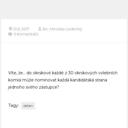
21.6. 2017
Bc. Miroslav Ledecký
0 Komentářů
Víte, že… do okrskové každé z 30 okrskových volebních
komisí může nominovat každá kandidátská strana
jednoho svého zástupce?
Tagy:
občan