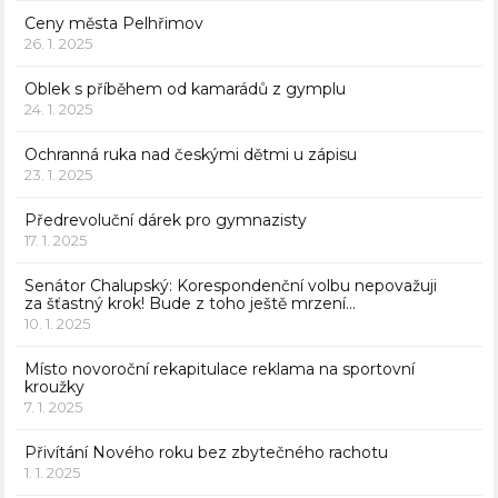
Ceny města Pelhřimov
26. 1. 2025
Oblek s příběhem od kamarádů z gymplu
24. 1. 2025
Ochranná ruka nad českými dětmi u zápisu
23. 1. 2025
Předrevoluční dárek pro gymnazisty
17. 1. 2025
Senátor Chalupský: Korespondenční volbu nepovažuji
za šťastný krok! Bude z toho ještě mrzení…
10. 1. 2025
Místo novoroční rekapitulace reklama na sportovní
kroužky
7. 1. 2025
Přivítání Nového roku bez zbytečného rachotu
1. 1. 2025