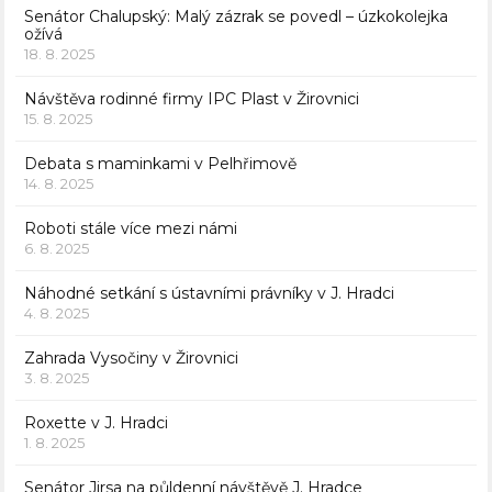
Senátor Chalupský: Malý zázrak se povedl – úzkokolejka
ožívá
18. 8. 2025
Návštěva rodinné firmy IPC Plast v Žirovnici
15. 8. 2025
Debata s maminkami v Pelhřimově
14. 8. 2025
Roboti stále více mezi námi
6. 8. 2025
Náhodné setkání s ústavními právníky v J. Hradci
4. 8. 2025
Zahrada Vysočiny v Žirovnici
3. 8. 2025
Roxette v J. Hradci
1. 8. 2025
Senátor Jirsa na půldenní návštěvě J. Hradce