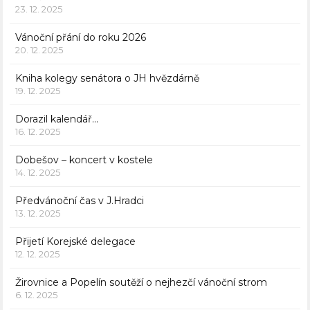
23. 12. 2025
Vánoční přání do roku 2026
20. 12. 2025
Kniha kolegy senátora o JH hvězdárně
19. 12. 2025
Dorazil kalendář…
16. 12. 2025
Dobešov – koncert v kostele
14. 12. 2025
Předvánoční čas v J.Hradci
13. 12. 2025
Přijetí Korejské delegace
12. 12. 2025
Žirovnice a Popelín soutěží o nejhezčí vánoční strom
6. 12. 2025