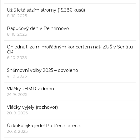
Už 5 letá sázím stromy (15.386 kusů)
8. 10. 2025
Papučový den v Pelhřimově
8. 10. 2025
Ohlednutí za mimořádným koncertem naší ZUŠ v Senátu
ČR.
6. 10. 2025
Sněmovní volby 2025 – odvoleno
4. 10. 2025
Vláčky JHMD z dronu
24. 9. 2025
Vláčky vyjely (rozhovor)
20. 9. 2025
Úzkokolejka jede! Po třech letech.
20. 9. 2025