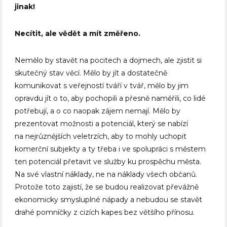
jinak!
Necítit, ale vědět a mít změřeno.
Nemělo by stavět na pocitech a dojmech, ale zjistit si
skutečný stav věcí. Mělo by jít a dostatečně
komunikovat s veřejností tváří v tvář, mělo by jim
opravdu jít o to, aby pochopili a přesně naměřili, co lidé
potřebují, a o co naopak zájem nemají. Mělo by
prezentovat možnosti a potenciál, který se nabízí
na nejrůznějších veletrzích, aby to mohly uchopit
komerční subjekty a ty třeba i ve spolupráci s městem
ten potenciál přetavit ve služby ku prospěchu města.
Na své vlastní náklady, ne na náklady všech občanů.
Protože toto zajistí, že se budou realizovat převážně
ekonomicky smysluplné nápady a nebudou se stavět
drahé pomníčky z cizích kapes bez většího přínosu.