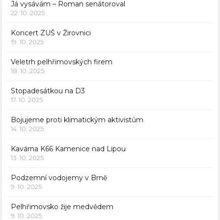
Já vysávám – Roman senátoroval
22. 10. 2025
Koncert ZUŠ v Žirovnici
19. 10. 2025
Veletrh pelhřimovských firem
18. 10. 2025
Stopadesátkou na D3
17. 10. 2025
Bojujeme proti klimatickým aktivistům
14. 10. 2025
Kavárna K66 Kamenice nad Lipou
13. 10. 2025
Podzemní vodojemy v Brně
9. 10. 2025
Pelhřimovsko žije medvědem
9. 10. 2025