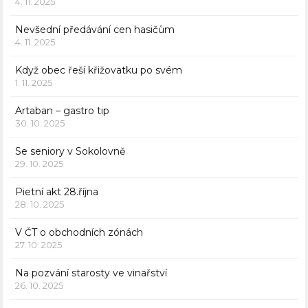
4. 11. 2025
Nevšední předávání cen hasičům
4. 11. 2025
Když obec řeší křižovatku po svém
1. 11. 2025
Artaban – gastro tip
30. 10. 2025
Se seniory v Sokolovně
29. 10. 2025
Pietní akt 28.října
28. 10. 2025
V ČT o obchodních zónách
27. 10. 2025
Na pozvání starosty ve vinařství
26. 10. 2025