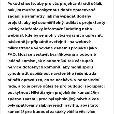
Pokud chcete, aby pro vás projektanti rádi dělali,
pak jim musíte poskytnout dobře zpracované
zadání a parametry, jak má vypadat dodaný
projekt, aby byl souměřitelný, udělat s projektanty
krátký telefonický informační briefing nebo
webinář, kde by se mohly věci vyjasnit a upřesnit,
následně je případně zveřejnit i na webové
mikrostránce věnované danému projektu jako
FAQ. Musí se sestavit kvalifikovaná a odborně
laděná komise jak z odborníků tak zástupců
nejvíce dotčených komunit, aby mohli spolu
vyhodnotit úspěšnost navrženého řešení, zda
přináší opravdu to, co se očekává. V neposlední
řadě, a to je právě důležité pro budoucí spolupráci,
poskytnout NEvítězným projekčním kancelářím
zpětnou vazbu, proč byl vybrán jiný návrh a kde
byly spatřovány slabiny jejich návrhu, aby i tato
kancelář pro budoucí zakázky viděla věci více