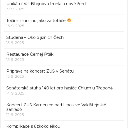
Unikátní Valdštejnova truhla a nové žerdi
19. 9. 2025
Točím zmrzlinu jako za totáče
16. 9. 2025
Studená – Okolo jižních Čech
15. 9. 2025
Restaurace Černej Pták
15. 9. 2025
Příprava na koncert ZUŠ v Senátu
15. 9. 2025
Senátorská stuha 140 let pro hasiče Chlum u Třeboně
14. 9. 2025
Koncert ZUŠ Kamenice nad Lipou ve Valdštejnské
zahradě
12. 9. 2025
Komplikace s úzkokolejkou