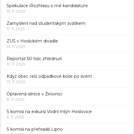
Spekulace iRozhlasu o mé kandidatuře
19. 11. 2025
Zamyšlení nad studentským svátkem
17. 11. 2025
ZUŠ v Horáckém divadle
14. 11. 2025
Reportáž 50 tisíc zhlédnutí
13. 11. 2025
Když obec řeší odpadkové koše po svém
13. 11. 2025
Opravená silnice v Žirovnici
8. 11. 2025
S komisí na exkursi Vodní mlýn Hoslovice
6. 11. 2025
S komisí na přehradě Lipno