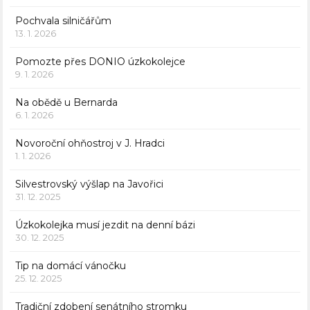
Pochvala silničářům
13. 1. 2026
Pomozte přes DONIO úzkokolejce
9. 1. 2026
Na obědě u Bernarda
6. 1. 2026
Novoroční ohňostroj v J. Hradci
1. 1. 2026
Silvestrovský výšlap na Javořici
31. 12. 2025
Úzkokolejka musí jezdit na denní bázi
30. 12. 2025
Tip na domácí vánočku
25. 12. 2025
Tradiční zdobení senátního stromku