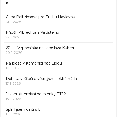
a
Cena Pelhřimova pro Zuzku Havlovou
31. 1. 2026
Příběh Albrechta z Valdštejnu
27. 1. 2026
20.1. – Vzpomínka na Jaroslava Kuberu
20. 1. 2026
Na plese v Kamenici nad Lipou
18. 1. 2026
Debata v Křeči o větrných elektrárnách
17. 1. 2026
Jak zrušit emisní povolenky ETS2
15. 1. 2026
Splnil jsem další slib
14. 1. 2026