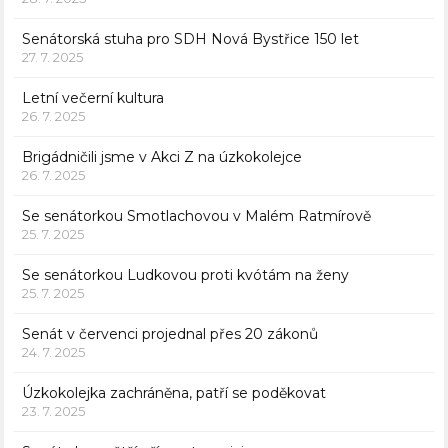
Senátorská stuha pro SDH Nová Bystřice 150 let
27. 7. 2025
Letní večerní kultura
26. 7. 2025
Brigádničili jsme v Akci Z na úzkokolejce
26. 7. 2025
Se senátorkou Smotlachovou v Malém Ratmírově
25. 7. 2025
Se senátorkou Ludkovou proti kvótám na ženy
25. 7. 2025
Senát v červenci projednal přes 20 zákonů
24. 7. 2025
Úzkokolejka zachráněna, patří se poděkovat
23. 7. 2025