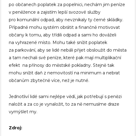
po občanech poplatek za popelnici, nechám jim peníze
v peněžence a zajistím lepší svozové služby
pro komunální odpad, aby nevznikaly ty černé skládky.
Případně mohu systém obrátit a finančně motivovat
občany k tomu, aby třídili odpad a sami ho dováželi
na vyhrazené místo. Mohu také snížit poplatek
za parkování, aby se lidé nebáli přijet obsloužit do města
a tam nechali své peníze, které pak mají multiplikační
efekt na přínosy do městské pokladny. Stejně tak
mohu snížit daň z nemovitostí na minimum a nebrat
občanům zbytečně více, než je nutné.
Jednotliví lidé sami nejlépe vědí, jak potřebují s penězi
naložit a za co je vynaložit, to za ně nemusíme draze
vymýšlet my.
Zdroj: