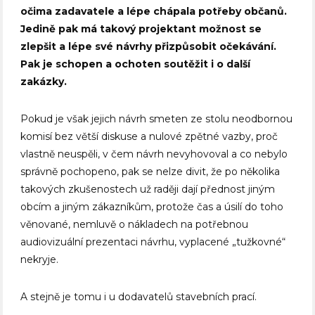
očima zadavatele a lépe chápala potřeby občanů.
Jedině pak má takový projektant možnost se
zlepšit a lépe své návrhy přizpůsobit očekávání.
Pak je schopen a ochoten soutěžit i o další
zakázky.
Pokud je však jejich návrh smeten ze stolu neodbornou
komisí bez větší diskuse a nulové zpětné vazby, proč
vlastně neuspěli, v čem návrh nevyhovoval a co nebylo
správně pochopeno, pak se nelze divit, že po několika
takových zkušenostech už raději dají přednost jiným
obcím a jiným zákazníkům, protože čas a úsilí do toho
věnované, nemluvě o nákladech na potřebnou
audiovizuální prezentaci návrhu, vyplacené „tužkovné“
nekryje.
A stejně je tomu i u dodavatelů stavebních prací.