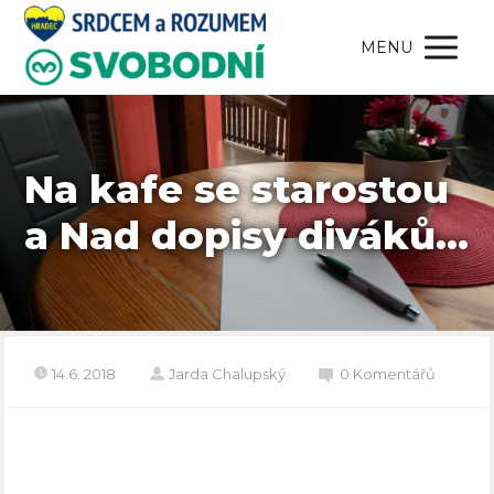
MENU
Na kafe se starostou
a Nad dopisy diváků…
14.6. 2018
Jarda Chalupský
0 Komentářů