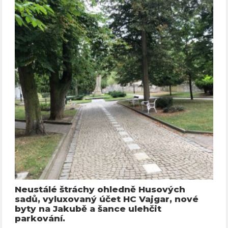
Neustálé štráchy ohledně Husových
sadů, vyluxovaný účet HC Vajgar, nové
byty na Jakubě a šance ulehčit
parkování.