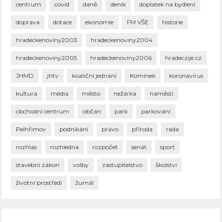
centrum
covid
daně
deník
doplatek na bydlení
doprava
dotace
ekonomie
FM VŠE
historie
hradeckenoviny2003
hradeckenoviny2004
hradeckenoviny2005
hradeckenoviny2006
hradeczije.cz
JHMD
jhtv
koaliční jednání
Komínek
koronavirus
kultura
média
město
nežárka
náměstí
obchodní centrum
občan
park
parkování
Pelhřimov
podnikání
právo
příroda
rada
rozhlas
rozhledna
rozpočet
senát
sport
stavební zákon
volby
zastupitelstvo
školství
životní prostředí
žurnál