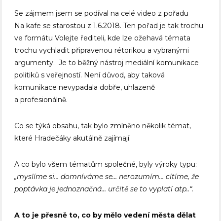
Se zájmem jsem se podíval na celé video z pořadu
Na kafe se starostou z 1.6.2018. Ten pořad je tak trochu
ve formátu Volejte řediteli, kde lze ožehavá témata
trochu vychladit připravenou rétorikou a vybranými
argumenty. Je to běžný nástroj mediální komunikace
politiků s veřejností. Není důvod, aby taková
komunikace nevypadala dobře, uhlazeně
a profesionálně.
Co se týká obsahu, tak bylo zmíněno několik témat,
které Hradečáky akutálně zajímají.
A co bylo všem tématům společné, byly výroky typu:
„myslíme si… domníváme se… nerozumím… cítíme, že
poptávka je jednoznačná… určitě se to vyplatí atp..“.
A to je přesně to, co by mělo vedení města dělat