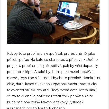
Kdyby toto probíhalo alespoň tak profesionálně, jako
působí pořad Na kafe se starostou a příprava každého
projektu probíhala stejně pečlivě, pak by věci dopadaly
podstatně lépe. A také bychom pak museli používat
méně „myslíme si“ a mohli bychom předložit konkrétní
čísla, data, kvantifikovanou zpětnou vazbu, statisticky
relevantní průzkumy atd. Tedy tvrdá data, která říkají,
že za to či ono je potřeba utratit tolik peněz a že to
bude mít měřitelně takový a takový výsledek
a prospěch pro tolik a tolik občanů.