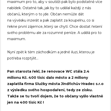
maximum pro to, aby v soutěži pak bylo podstatně více
nabídek. Ostatně tak, jak by to udělal každý z nás
občanů, kterým o to jde. Občan nemůže dát
na vývěsku inzerát a pak zaplatit za koupelnu, co si
řekne první zájemce, který se chytí. Chce dostat řešení
svého problému ale za rozumné peníze. A udělá pro to
maximum.
Nyní zpět k těm záchodkům a jedné iluzi, kterou je
potřeba rozptýlit…
Pan starosta řekl, že renovace WC stála 2.4
milionu Kč. 400 tisíc dalo město a 2 miliony
zaplatila firma Služby města Jindřichův Hradec s.r.o
z výsledku svého hospodaření, tedy ze zisku.
Takže se tu tvoří dojem, že to občany vyšlo vlastně
jen na 400 tisíc Kč !