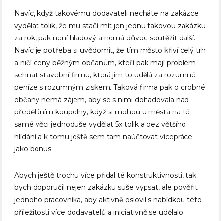
Navíc, když takovému dodavateli necháte na zakázce
vydělat tolik, že mu stačí mít jen jednu takovou zakázku
za rok, pak není hladový a nemá důvod soutěžit další.
Navíc je potřeba si uvědomit, že tím město křiví celý trh
a ničí ceny běžným občanům, kteří pak mají problém
sehnat stavební firmu, která jim to udělá za rozumné
peníze s rozumným ziskem. Taková firma pak o drobné
občany nemá zájem, aby se s nimi dohadovala nad
předěláním koupelny, když si mohou u města na té
samé věci jednoduše vydělat 5x tolik a bez většího
hlídání a k tomu ještě sem tam naúčtovat vícepráce
jako bonus.
Abych ještě trochu více přidal té konstruktivnosti, tak
bych doporučil nejen zakázku suše vypsat, ale pověřit
jednoho pracovníka, aby aktivně oslovil s nabídkou této
příležitosti více dodavatelů a iniciativně se udělalo