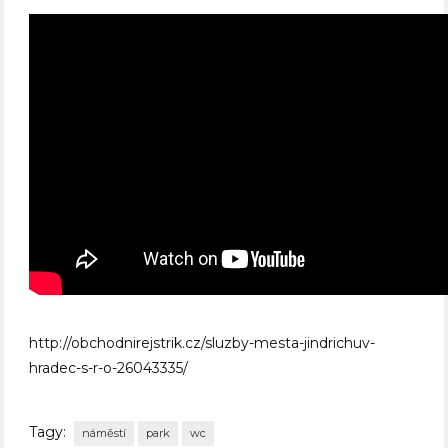
http://obchodnirejstrik.cz/sluzby-mesta-jindrichuv-
hradec-s-r-o-26043335/
Tagy:
náměstí
park
wc