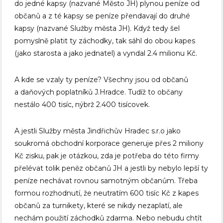
do jedné kapsy (nazvané Město JH) plynou peníze od
občanů a z té kapsy se peníze přendavají do druhé
kapsy (nazvané Služby města JH). Když tedy šel
pomyslně platit ty záchodky, tak sáhl do obou kapes
(jako starosta a jako jednatel) a vyndal 2.4 milionu Kč.
A kde se vzaly ty peníze? Všechny jsou od občanů
a daňových poplatníků J.Hradce. Tudíž to občany
nestálo 400 tisíc, nýbrž 2.400 tisícovek.
A jestli Služby města Jindřichův Hradec s.r.o jako
soukromá obchodní korporace generuje přes 2 miliony
Kč zisku, pak je otázkou, zda je potřeba do této firmy
přelévat tolik peněz občanů JH a jestli by nebylo lepší ty
peníze nechávat rovnou samotným občanům. Třeba
formou rozhodnutí, že neutratím 600 tisíc Kč z kapes
občanů za turnikety, které se nikdy nezaplatí, ale
nechám použití záchodků zdarma. Nebo nebudu chtít