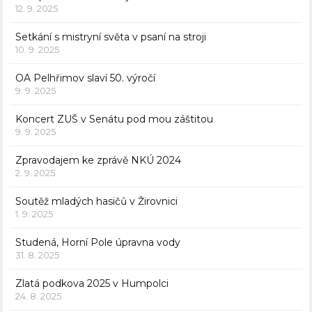
12. 9. 2025
Setkání s mistryní světa v psaní na stroji
10. 9. 2025
OA Pelhřimov slaví 50. výročí
9. 9. 2025
Koncert ZUŠ v Senátu pod mou záštitou
9. 9. 2025
Zpravodajem ke zprávě NKÚ 2024
2. 9. 2025
Soutěž mladých hasičů v Žirovnici
1. 9. 2025
Studená, Horní Pole úpravna vody
31. 8. 2025
Zlatá podkova 2025 v Humpolci
24. 8. 2025