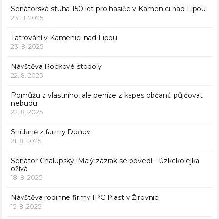
Senátorská stuha 150 let pro hasiče v Kamenici nad Lipou
23. 8. 2025
Tatrování v Kamenici nad Lipou
23. 8. 2025
Návštěva Rockové stodoly
22. 8. 2025
Pomůžu z vlastního, ale peníze z kapes občanů půjčovat
nebudu
22. 8. 2025
Snídaně z farmy Doňov
21. 8. 2025
Senátor Chalupský: Malý zázrak se povedl – úzkokolejka
ožívá
18. 8. 2025
Návštěva rodinné firmy IPC Plast v Žirovnici
15. 8. 2025