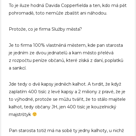
To je iluze hodná Davida Copperfielda a ten, kdo má pět
pohromadě, toto nemůže zbaštit ani náhodou.
Protože, co je firma Služby města?
Je to firma 100% vlastněná městem, kde pan starosta
je jedním ze dvou jednatelů a kam město přelévá
z rozpočtu peníze občanů, které získá z daní, poplatků
a sankcí.
Jde tedy o dvě kapsy jedněch kalhot. A tvrdit, že když
zaplatím 400 tisíc z levé kapsy a 2 miliony z pravé, že je
to výhodné, protože se můžu tvářit, že to stálo majitele
kalhot, tedy občany JH, jen 400 tisíc je kouzelnický
majstrštyk
Pan starosta totiž má na sobě ty jedny kalhoty, u nichž