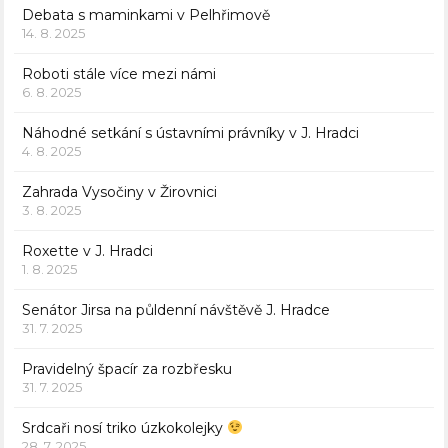
Debata s maminkami v Pelhřimově
14. 8. 2025
Roboti stále více mezi námi
6. 8. 2025
Náhodné setkání s ústavními právníky v J. Hradci
4. 8. 2025
Zahrada Vysočiny v Žirovnici
3. 8. 2025
Roxette v J. Hradci
1. 8. 2025
Senátor Jirsa na půldenní návštěvě J. Hradce
31. 7. 2025
Pravidelný špacír za rozbřesku
31. 7. 2025
Srdcaři nosí triko úzkokolejky
28. 7. 2025