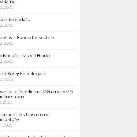
ězdárně
12. 2025
azil kalendář…
12. 2025
bešov – koncert v kostele
12. 2025
dvánoční čas v J.Hradci
12. 2025
jetí Korejské delegace
12. 2025
ovnice a Popelín soutěží o nejhezčí
noční strom
12. 2025
ekulace iRozhlasu o mé
ndidatuře
11. 2025