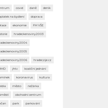
entrum
covid
daně
deník
oplatek na bydlení
doprava
otace
ekonomie
FM VŠE
storie
hradeckenoviny2003
radeckenoviny2004
radeckenoviny2005
radeckenoviny2006
hradeczije.cz
HMD
jhtv
koaliční jednání
omínek
koronavirus
kultura
édia
město
nežárka
áměstí
obchodní centrum
bčan
park
parkování