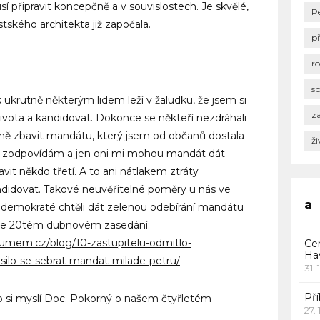
í připravit koncepčně a v souvislostech. Je skvělé,
P
ského architekta již započala.
p
r
s
 ukrutně některým lidem leží v žaludku, že jsem si
za
života a kandidovat. Dokonce se někteří nezdráhali
k mě zbavit mandátu, který jsem od občanů dostala
ži
se zodpovídám a jen oni mi mohou mandát dát
t někdo třetí. A to ani nátlakem ztráty
ndidovat. Takové neuvěřitelné poměry u nás ve
a
y demokraté chtěli dát zelenou odebírání mandátu
 ve 20tém dubnovém zasedání:
umem.cz/blog/10-zastupitelu-odmitlo-
Ce
Ha
silo-se-sebrat-mandat-milade-petru/
31. 
Pří
o si myslí Doc. Pokorný o našem čtyřletém
27.