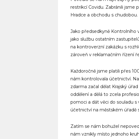
restrikcí Covidu. Zabránili jsm
Hradce a obchodu s chudobou.
Jako předsedkyně Kontrolního vý
jako službu ostatním zastupitelům
na kontroverzní zakázku s rozh
zároveň v reklamačním řízení ře
Každoročně jsme platili přes 10
nám kontrolovala účetnictví. Na
zdarma začal dělat Krajský úřad
oddělení a dělá to zcela profe
pomoci a dát věci do souladu s
účetnictví na městském úřadě si
Zatím se nám bohužel nepovedlo
nám vznikly místo jednoho kru