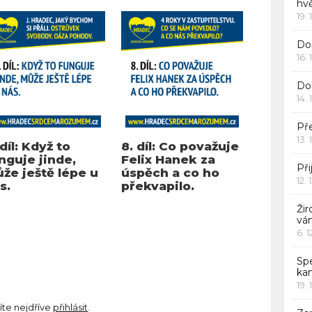
hv
19. 
Dor
16. 
Do
14. 
Pře
13. 
 díl: Když to
8. díl: Co považuje
nguje jinde,
Felix Hanek za
Při
že ještě lépe u
úspěch a co ho
12. 
s.
překvapilo.
Žir
vá
6. 
Sp
ka
19. 
íte nejdříve
přihlásit
.