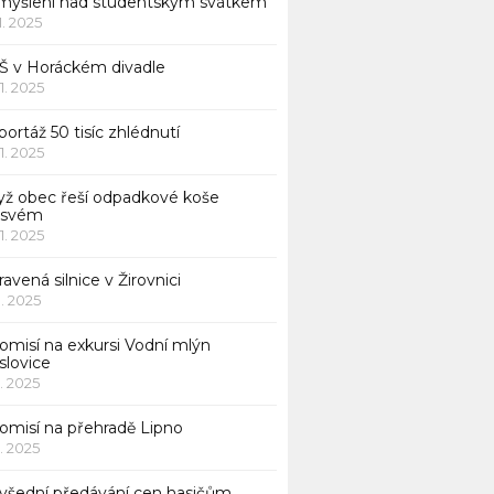
myšlení nad studentským svátkem
11. 2025
Š v Horáckém divadle
11. 2025
ortáž 50 tisíc zhlédnutí
11. 2025
yž obec řeší odpadkové koše
 svém
11. 2025
avená silnice v Žirovnici
1. 2025
omisí na exkursi Vodní mlýn
slovice
1. 2025
komisí na přehradě Lipno
1. 2025
všední předávání cen hasičům