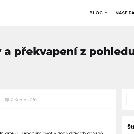
BLOG
NAŠE P
hy a překvapení z pohled
0 Komentářů
Št
ikatelů! Ulehčit jim život v době drtivých dopadů