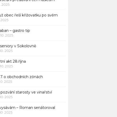
1. 2025
yž obec řeší křižovatku po svém
1. 2025
aban – gastro tip
 10. 2025
 seniory v Sokolovně
 10. 2025
tní akt 28.října
 10. 2025
ČT o obchodních zónách
 10. 2025
pozvání starosty ve vinařství
 10. 2025
 vysávám – Roman senátoroval
 10. 2025