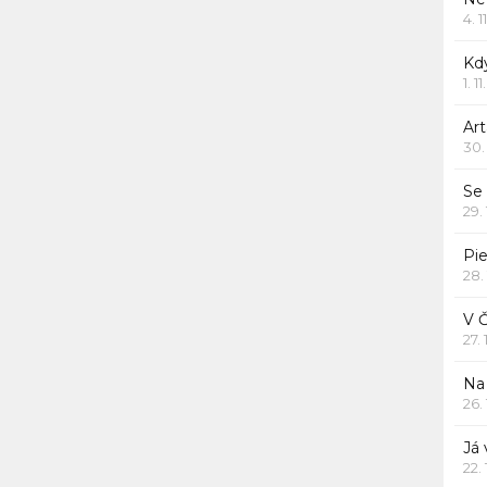
4. 1
Kd
1. 1
Art
30.
Se
29.
Pie
28.
V 
27.
Na 
26.
Já
22.