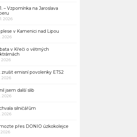
1. – Vzpomínka na Jaroslava
beru
 1. 2026
 plese v Kamenici nad Lipou
 1. 2026
bata v Křeči o větrných
ktrárnách
1. 2026
 zrušit emisní povolenky ETS2
1. 2026
nil jsem další slib
1. 2026
chvala silničářům
1. 2026
mozte přes DONIO úzkokolejce
1. 2026