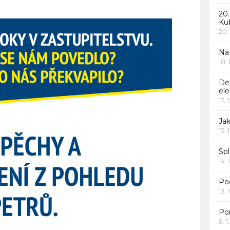
20.
Ku
20.
Na
18.
De
ele
17. 
Jak
15. 
Spl
14. 
Po
13. 
Po
9. 