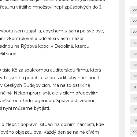
e přesunu většího množství nepřizpůsobivých do J.
c
d
boru jsem zajistila, abychom si sami po své ose,
d
 zkontrolovali a udělali si vlastní názor
hi
lednou na Rýdově kopci v Děbolíně, kterou
šil soud.
h
h
0 tisíc Kč za soukromou auditorskou firmu, která
h
vrhli jsme a podařilo se prosadit, aby nám audit
 v Českých Budějovicích. Má na to patřičné
J
sionálně. Nekompromisně, ale s cílem především
K
 veškerou úřední agendou. Správností vedení
 nyní můžeme být jisti.
m
n
 zlepšit dopravní situaci na dolním náměstí, kde
o
hového objezdu dva. Každý den se na ně dívám