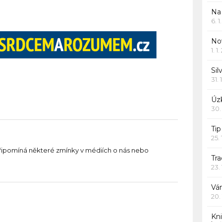
Na
6. 
Nov
1. 1
Sil
31. 
Úzk
30.
Ti
25.
řipomíná některé zmínky v médiích o nás nebo
Tr
23.
Vá
20.
Kn