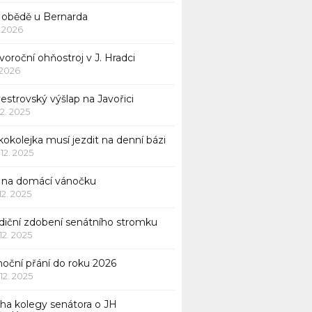
 obědě u Bernarda
1. 2026
oroční ohňostroj v J. Hradci
. 2026
vestrovský výšlap na Javořici
12. 2025
okolejka musí jezdit na denní bázi
 12. 2025
p na domácí vánočku
 12. 2025
adiční zdobení senátního stromku
 12. 2025
noční přání do roku 2026
 12. 2025
iha kolegy senátora o JH