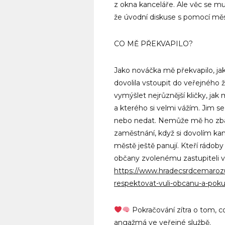
z okna kanceláře. Ale věc se mus
že úvodní diskuse s pomocí měst
CO MĚ PŘEKVAPILO?
Jako nováčka mě překvapilo, jak
dovolila vstoupit do veřejného 
vymýšlet nejrůznější kličky, ja
a kterého si velmi vážím. Jim 
nebo nedat. Nemůže mě ho zbavi
zaměstnání, když si dovolím ka
městě ještě panují. Kteří rádob
občany zvolenému zastupiteli
https://www.hradecsrdcemaroz
respektovat-vuli-obcanu-a-poku
Pokračování zítra o tom, c
angažmá ve veřejné službě.