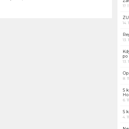
Za
17. 
ZU
14. 
Rep
13. 
Kd
po
13. 
Opr
8. 1
S k
Ho
6. 1
S 
4. 1
Ne