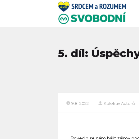
5. díl: Úspěc
9.8. 2022
Kolektiv Autorů
Povedlo se nám hájit zájmy podn