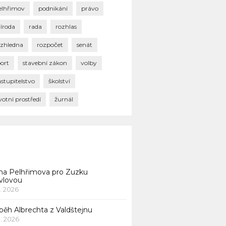
elhřimov
podnikání
právo
říroda
rada
rozhlas
ozhledna
rozpočet
senát
port
stavební zákon
volby
stupitelstvo
školství
votní prostředí
žurnál
na Pelhřimova pro Zuzku
vlovou
1. 2026
běh Albrechta z Valdštejnu
 1. 2026