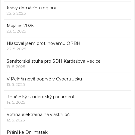
Krásy domácího regionu
25. 5. 2025
Majáles 2025
23. 5. 2025
Hlasoval jsem proti novému OPBH
23. 5. 2025
Senátorská stuha pro SDH Kardašova Řečice
19. 5. 2025
V Pelhřimově poprvé v Cybertrucku
15. 5. 2025
Jihočeský studentský parlament
14. 5. 2025
Větrná elektrárna na vlastní oči
12. 5. 2025
Přání ke Dni matek