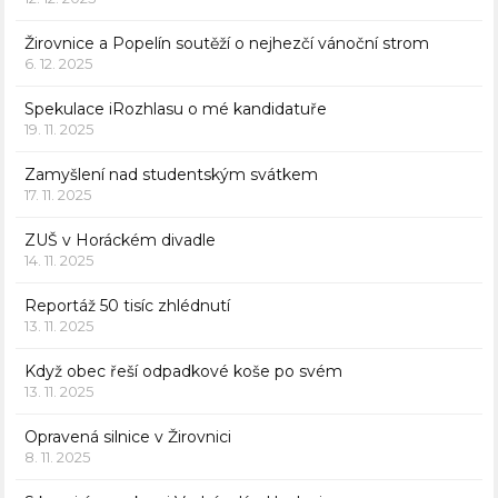
Žirovnice a Popelín soutěží o nejhezčí vánoční strom
6. 12. 2025
Spekulace iRozhlasu o mé kandidatuře
19. 11. 2025
Zamyšlení nad studentským svátkem
17. 11. 2025
ZUŠ v Horáckém divadle
14. 11. 2025
Reportáž 50 tisíc zhlédnutí
13. 11. 2025
Když obec řeší odpadkové koše po svém
13. 11. 2025
Opravená silnice v Žirovnici
8. 11. 2025