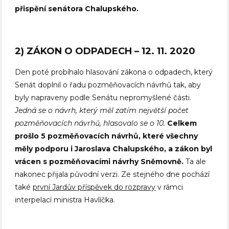
přispění senátora Chalupského.
2) ZÁKON O ODPADECH – 12. 11. 2020
Den poté probíhalo hlasování zákona o odpadech, který
Senát doplnil o řadu pozměňovacích návrhů tak, aby
byly napraveny podle Senátu nepromyšlené části.
Jedná se o návrh, který měl zatím největší počet
pozměňovacích návrhů, hlasovalo se o 10.
Celkem
prošlo 5 pozměňovacích návrhů, které všechny
měly podporu i Jaroslava Chalupského, a zákon byl
vrácen s pozměňovacími návrhy Sněmovně.
Ta ale
nakonec přijala původní verzi. Ze stejného dne pochází
také
první Jardův příspěvek do rozpravy
v rámci
interpelací ministra Havlíčka.