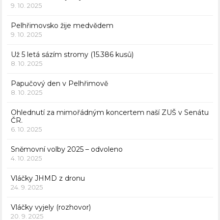
9. 10. 2025
Pelhřimovsko žije medvědem
9. 10. 2025
Už 5 letá sázím stromy (15.386 kusů)
8. 10. 2025
Papučový den v Pelhřimově
8. 10. 2025
Ohlednutí za mimořádným koncertem naší ZUŠ v Senátu
ČR.
6. 10. 2025
Sněmovní volby 2025 – odvoleno
4. 10. 2025
Vláčky JHMD z dronu
24. 9. 2025
Vláčky vyjely (rozhovor)
20. 9. 2025