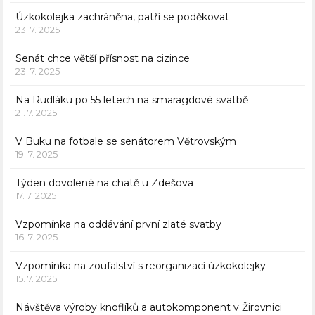
Úzkokolejka zachráněna, patří se poděkovat
23. 7. 2025
Senát chce větší přísnost na cizince
23. 7. 2025
Na Rudláku po 55 letech na smaragdové svatbě
21. 7. 2025
V Buku na fotbale se senátorem Větrovským
19. 7. 2025
Týden dovolené na chatě u Zdešova
17. 7. 2025
Vzpomínka na oddávání první zlaté svatby
16. 7. 2025
Vzpomínka na zoufalství s reorganizací úzkokolejky
15. 7. 2025
Návštěva výroby knoflíků a autokomponent v Žirovnici