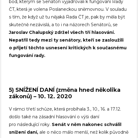
bod, kterým se Senátoři vyjadřovali k fungování Rady
ČT, která je volena Poslaneckou sněmovnou. V souladu
s tím, že když už tu nějaká Rada ČT je, pak by měla být
skutečně nezávislá, a to i na názorech Senátorů, se
Jaroslav Chalupský zdržel všech tří hlasování.
Nepatřil tedy mezi ty senátory, kteří se zasloužili
o přijetí těchto usnesení kritických k současnému
fungování rady.
5) SNÍŽENÍ DANÍ (změna hned několika
zákonů) – 10. 12. 2020
V rámci třetí schůze, která probíhala 3., 10., 16. a 17.12.
došlo také na zásadní hlasování o výši daní
pro následující roky.
Senát v něm nakonec schválil
snížení daní,
ale o něco málo menší, než kolik původně