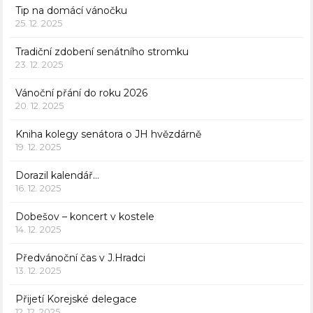
Tip na domácí vánočku
25. 12. 2025
Tradiční zdobení senátního stromku
23. 12. 2025
Vánoční přání do roku 2026
20. 12. 2025
Kniha kolegy senátora o JH hvězdárně
19. 12. 2025
Dorazil kalendář…
16. 12. 2025
Dobešov – koncert v kostele
14. 12. 2025
Předvánoční čas v J.Hradci
13. 12. 2025
Přijetí Korejské delegace
12. 12. 2025