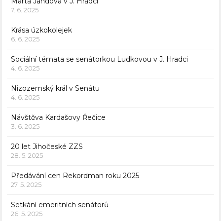
Marta Jandová v J. Hradci
7. 6. 2025
Krása úzkokolejek
6. 6. 2025
Sociální témata se senátorkou Ludkovou v J. Hradci
4. 6. 2025
Nizozemský král v Senátu
4. 6. 2025
Návštěva Kardašovy Řečice
3. 6. 2025
20 let Jihočeské ZZS
28. 5. 2025
Předávání cen Rekordman roku 2025
27. 5. 2025
Setkání emeritních senátorů
26. 5. 2025