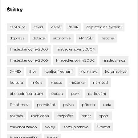
Štítky
centrum
covid
daně
deník
doplatek na bydlení
doprava
dotace
ekonomie
FM VŠE
historie
hradeckenoviny2003
hradeckenoviny2004
hradeckenoviny2005
hradeckenoviny2006
hradeczije.cz
JHMD
jhtv
koaliční jednání
Komínek
koronavirus
kultura
média
město
nežárka
náměstí
obchodní centrum
občan
park
parkování
Pelhřimov
podnikání
právo
příroda
rada
rozhlas
rozhledna
rozpočet
senát
sport
stavební zákon
volby
zastupitelstvo
školství
životní prostředí
žurnál