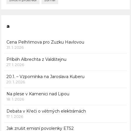
a
Cena Pelhřimova pro Zuzku Havlovou
31. 1. 2026
Příběh Albrechta z Valdštejnu
27. 1. 2026
20.1. – Vzpomínka na Jaroslava Kuberu
20. 1. 2026
Na plese v Kamenici nad Lipou
18. 1. 2026
Debata v Křeči o větrných elektrárnách
17. 1. 2026
Jak zrušit emisní povolenky ETS2