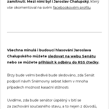
zamítnutí. Mezi nimi byl i Jaroslav Chalupský
, který
vše okomentoval na svém
facebookovém profilu
.
Všechna minulá i budoucí hlasování Jaroslava
Chalupského můžete
sledovat na webu Senátu
nebo se můžete
přihlásit k odběru do RSS čtečky
.
Brzy bude velmi bedlivě bude sledováno, zda Senát
podpoří návrh Sněmovny sebrat lidem v mnoha
případech možnost kasační stížnosti.
Uvidíme, zda bude senátor úspěšný v bití se
za zachování současného stavu, a to nejen z důvodů,