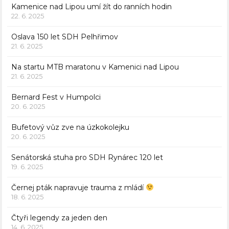
Kamenice nad Lipou umí žít do ranních hodin
22. 6. 2025
Oslava 150 let SDH Pelhřimov
21. 6. 2025
Na startu MTB maratonu v Kamenici nad Lipou
21. 6. 2025
Bernard Fest v Humpolci
20. 6. 2025
Bufetový vůz zve na úzkokolejku
20. 6. 2025
Senátorská stuha pro SDH Rynárec 120 let
19. 6. 2025
Černej pták napravuje trauma z mládí
18. 6. 2025
Čtyři legendy za jeden den
14. 6. 2025