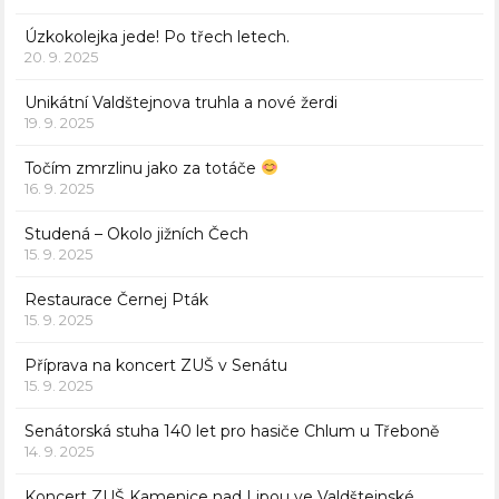
Úzkokolejka jede! Po třech letech.
20. 9. 2025
Unikátní Valdštejnova truhla a nové žerdi
19. 9. 2025
Točím zmrzlinu jako za totáče
16. 9. 2025
Studená – Okolo jižních Čech
15. 9. 2025
Restaurace Černej Pták
15. 9. 2025
Příprava na koncert ZUŠ v Senátu
15. 9. 2025
Senátorská stuha 140 let pro hasiče Chlum u Třeboně
14. 9. 2025
Koncert ZUŠ Kamenice nad Lipou ve Valdštejnské