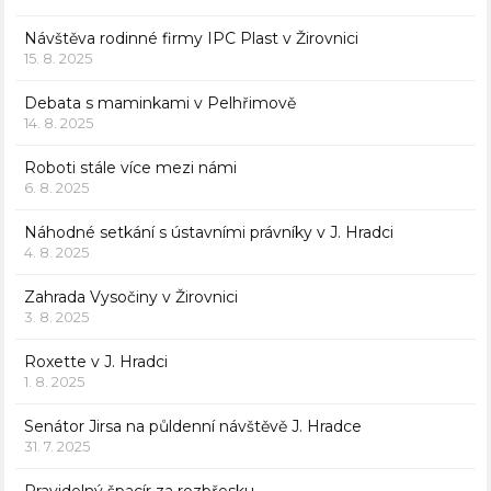
Návštěva rodinné firmy IPC Plast v Žirovnici
15. 8. 2025
Debata s maminkami v Pelhřimově
14. 8. 2025
Roboti stále více mezi námi
6. 8. 2025
Náhodné setkání s ústavními právníky v J. Hradci
4. 8. 2025
Zahrada Vysočiny v Žirovnici
3. 8. 2025
Roxette v J. Hradci
1. 8. 2025
Senátor Jirsa na půldenní návštěvě J. Hradce
31. 7. 2025
Pravidelný špacír za rozbřesku