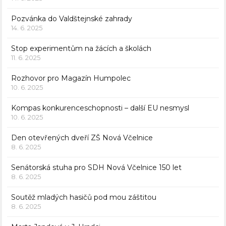
Pozvánka do Valdštejnské zahrady
14. 6. 2025
Stop experimentům na žácích a školách
11. 6. 2025
Rozhovor pro Magazín Humpolec
10. 6. 2025
Kompas konkurenceschopnosti – další EU nesmysl
10. 6. 2025
Den otevřených dveří ZŠ Nová Včelnice
8. 6. 2025
Senátorská stuha pro SDH Nová Včelnice 150 let
8. 6. 2025
Soutěž mladých hasičů pod mou záštitou
8. 6. 2025