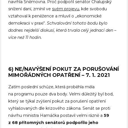
navrhla Sněmovna. Proč podpořil senátor Chalupský
snížení daní, zmínil ve
svém projevu
, kde svobodu
vztahoval k peněžence a mluvil o „ekonomické
demokracii v praxi“.
Schvalování tohoto bodu bylo
dodnes nejdelší diskusí, která trvala celý jednací den –
více než 11 hodin.
6) NE/NAVÝŠENÍ POKUT ZA PORUŠOVÁNÍ
MIMOŘÁDNÝCH OPATŘENÍ – 7. 1. 2021
Zatím poslední schůze, která proběhla měla
na programu pouze dva body. Velmi důležitý byl bod,
který se týkal zvýšení pokut za porušení opatření
vyhlašovaných dle krizového zákona. Senát se proti
návrhu ministra Hamáčka postavil velmi rázně a
59
z 68 přítomných senátorů podpořilo jeho