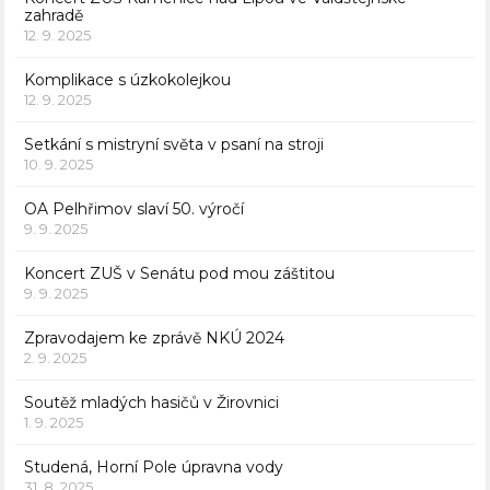
zahradě
12. 9. 2025
Komplikace s úzkokolejkou
12. 9. 2025
Setkání s mistryní světa v psaní na stroji
10. 9. 2025
OA Pelhřimov slaví 50. výročí
9. 9. 2025
Koncert ZUŠ v Senátu pod mou záštitou
9. 9. 2025
Zpravodajem ke zprávě NKÚ 2024
2. 9. 2025
Soutěž mladých hasičů v Žirovnici
1. 9. 2025
Studená, Horní Pole úpravna vody
31. 8. 2025