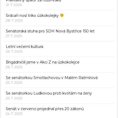
31. 7. 2025
Srdcaři nosí triko úzkokolejky
28. 7. 2025
Senátorská stuha pro SDH Nová Bystřice 150 let
27. 7. 2025
Letní večerní kultura
26. 7. 2025
Brigádničili jsme v Akci Z na úzkokolejce
26. 7. 2025
Se senátorkou Smotlachovou v Malém Ratmírově
25. 7. 2025
Se senátorkou Ludkovou proti kvótám na ženy
25. 7. 2025
Senát v červenci projednal přes 20 zákonů
24. 7. 2025