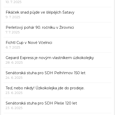
10. 7. 2025
Fikáček snad půjde ve šlépějích Šatavy
9. 7. 2025
Perleťový pohár 90. ročníku v Žirovnici
7. 7. 2025
Fichtl Cup v Nové Včelnici
6. 7. 2025
Gepard Express je novým vlastníkem úzkokolejky
28. 6. 2025
Senátorská stuha pro SDH Pelhřimov 150 let
24. 6. 2025
Teď, nebo nikdy! Úzkokolejka jde do prodeje.
23. 6. 2025
Senátorská stuha pro SDH Pleše 120 let
23. 6. 2025