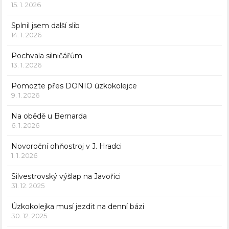
15. 1. 2026
Splnil jsem další slib
14. 1. 2026
Pochvala silničářům
13. 1. 2026
Pomozte přes DONIO úzkokolejce
9. 1. 2026
Na obědě u Bernarda
6. 1. 2026
Novoroční ohňostroj v J. Hradci
1. 1. 2026
Silvestrovský výšlap na Javořici
31. 12. 2025
Úzkokolejka musí jezdit na denní bázi
30. 12. 2025