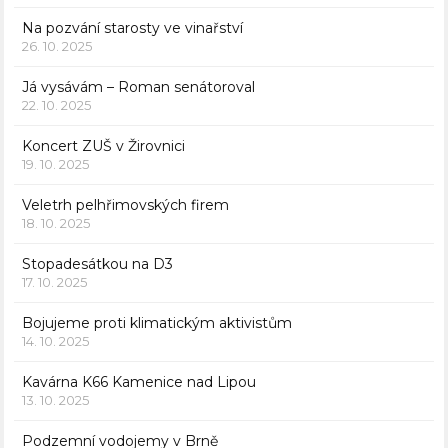
Na pozvání starosty ve vinařství
26. 10. 2025
Já vysávám – Roman senátoroval
22. 10. 2025
Koncert ZUŠ v Žirovnici
19. 10. 2025
Veletrh pelhřimovských firem
18. 10. 2025
Stopadesátkou na D3
17. 10. 2025
Bojujeme proti klimatickým aktivistům
14. 10. 2025
Kavárna K66 Kamenice nad Lipou
13. 10. 2025
Podzemní vodojemy v Brně