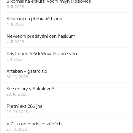
S komisí na exkursi Vodní mlýn Hoslovice
6. 11. 2025
S komisí na přehradě Lipno
4. 11. 2025
Nevšední předávání cen hasičům
4. 11. 2025
Když obec řeší křižovatku po svém
1. 11. 2025
Artaban – gastro tip
30. 10. 2025
Se seniory v Sokolovně
29. 10. 2025
Pietní akt 28.října
28. 10. 2025
V ČT o obchodních zónách
27. 10. 2025