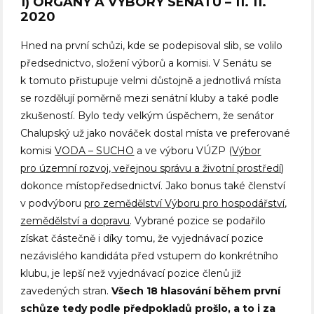
1) ORGÁNY A VÝBORY SENÁTU – 11. 11.
2020
Hned na první schůzi, kde se podepisoval slib, se volilo
předsednictvo, složení výborů a komisi. V Senátu se
k tomuto přistupuje velmi důstojně a jednotlivá místa
se rozdělují poměrně mezi senátní kluby a také podle
zkušeností. Bylo tedy velkým úspěchem, že senátor
Chalupský už jako nováček dostal místa ve preferované
komisi
VODA – SUCHO
a ve výboru VÚZP (
Výbor
pro územní rozvoj, veřejnou správu a životní prostředí
)
dokonce místopředsednictví. Jako bonus také členství
v podvýboru
pro zemědělství Výboru pro hospodářství,
zemědělství a dopravu
. Vybrané pozice se podařilo
získat částečně i díky tomu, že vyjednávací pozice
nezávislého kandidáta před vstupem do konkrétního
klubu, je lepší než vyjednávací pozice členů již
zavedených stran.
Všech 18 hlasování během první
schůze tedy podle předpokladů prošlo, a to i za