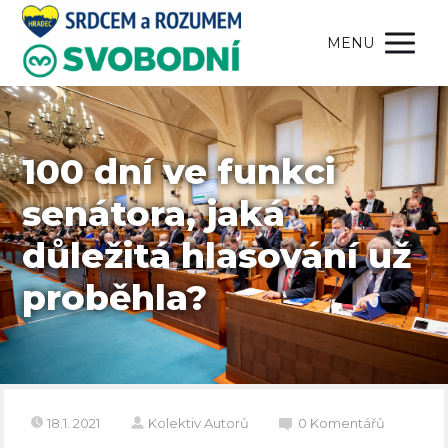
MENU
100 dní ve funkci
senátora, jaká
důležitá hlasování už
proběhla?
18.1. 2021
Kolektiv Autorů
0 Komentářů