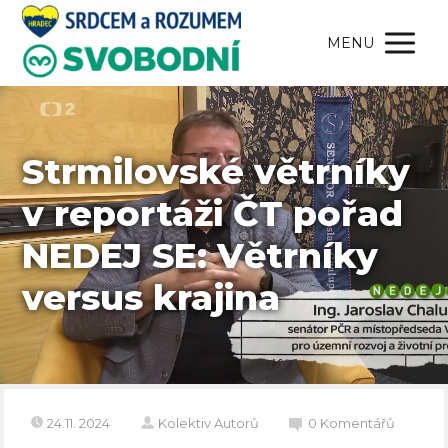
MENU
Strmilovské větrníky
v reportáži ČT pořad
NEDEJ SE: Větrníky
versus krajina
24.11. 2024
Kolektiv Autorů
0 Komentářů