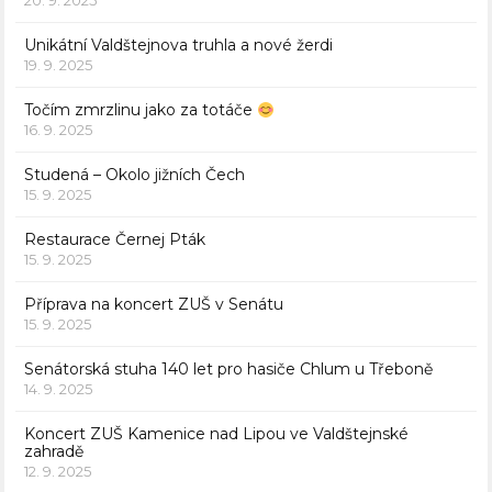
20. 9. 2025
Unikátní Valdštejnova truhla a nové žerdi
19. 9. 2025
Točím zmrzlinu jako za totáče
16. 9. 2025
Studená – Okolo jižních Čech
15. 9. 2025
Restaurace Černej Pták
15. 9. 2025
Příprava na koncert ZUŠ v Senátu
15. 9. 2025
Senátorská stuha 140 let pro hasiče Chlum u Třeboně
14. 9. 2025
Koncert ZUŠ Kamenice nad Lipou ve Valdštejnské
zahradě
12. 9. 2025