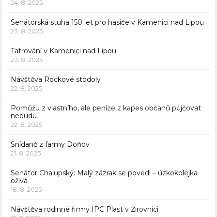
24. 8. 2025
Senátorská stuha 150 let pro hasiče v Kamenici nad Lipou
23. 8. 2025
Tatrování v Kamenici nad Lipou
23. 8. 2025
Návštěva Rockové stodoly
22. 8. 2025
Pomůžu z vlastního, ale peníze z kapes občanů půjčovat
nebudu
22. 8. 2025
Snídaně z farmy Doňov
21. 8. 2025
Senátor Chalupský: Malý zázrak se povedl – úzkokolejka
ožívá
18. 8. 2025
Návštěva rodinné firmy IPC Plast v Žirovnici