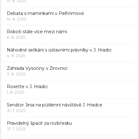
15. 8. 2025
Debata s maminkami v Pelhřimově
14. 8. 2025
Roboti stále více mezi námi
6. 8. 2025
Náhodné setkání s ústavními právníky v J. Hradci
4. 8. 2025
Zahrada Vysočiny v Žirovnici
3. 8. 2025
Roxette v J. Hradci
1. 8. 2025
Senátor Jirsa na půldenní návštěvě J. Hradce
31. 7. 2025
Pravidelný špacír za rozbřesku
31. 7. 2025