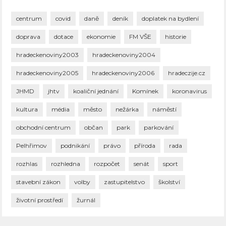
centrum
covid
daně
deník
doplatek na bydlení
doprava
dotace
ekonomie
FM VŠE
historie
hradeckenoviny2003
hradeckenoviny2004
hradeckenoviny2005
hradeckenoviny2006
hradeczije.cz
JHMD
jhtv
koaliční jednání
Komínek
koronavirus
kultura
média
město
nežárka
náměstí
obchodní centrum
občan
park
parkování
Pelhřimov
podnikání
právo
příroda
rada
rozhlas
rozhledna
rozpočet
senát
sport
stavební zákon
volby
zastupitelstvo
školství
životní prostředí
žurnál