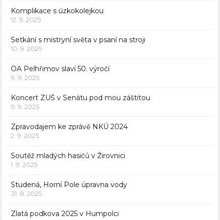
Komplikace s úzkokolejkou
12. 9. 2025
Setkání s mistryní světa v psaní na stroji
10. 9. 2025
OA Pelhřimov slaví 50. výročí
9. 9. 2025
Koncert ZUŠ v Senátu pod mou záštitou
9. 9. 2025
Zpravodajem ke zprávě NKÚ 2024
2. 9. 2025
Soutěž mladých hasičů v Žirovnici
1. 9. 2025
Studená, Horní Pole úpravna vody
31. 8. 2025
Zlatá podkova 2025 v Humpolci