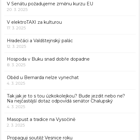
V Senátu požadujeme změnu kurzu EU
20. 3. 2025
V elektroTAXI za kulturou
17. 3. 2025
Hradečáci a Valdštejnský palác
12. 3. 2025
Hospoda v Buku snad dobře dopadne
8. 3. 2025
Oběd u Bernarda nelze vynechat
4. 3. 2025
Tak jak je to s tou úzkokolejkou? Bude jezdit nebo ne?
Na nejčastější dotaz odpovídá senátor Chalupský
4. 3. 2025
Masopust a tradice na Vysočině
2. 3. 2025
Propaguji soutěž Vesnice roku