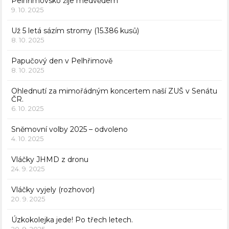
Pelhřimovsko žije medvědem
9. 10. 2025
Už 5 letá sázím stromy (15.386 kusů)
8. 10. 2025
Papučový den v Pelhřimově
8. 10. 2025
Ohlednutí za mimořádným koncertem naší ZUŠ v Senátu
ČR.
6. 10. 2025
Sněmovní volby 2025 – odvoleno
4. 10. 2025
Vláčky JHMD z dronu
24. 9. 2025
Vláčky vyjely (rozhovor)
20. 9. 2025
Úzkokolejka jede! Po třech letech.