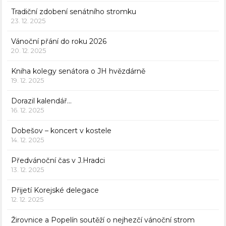
Tradiční zdobení senátního stromku
23. 12. 2025
Vánoční přání do roku 2026
20. 12. 2025
Kniha kolegy senátora o JH hvězdárně
19. 12. 2025
Dorazil kalendář…
16. 12. 2025
Dobešov – koncert v kostele
14. 12. 2025
Předvánoční čas v J.Hradci
13. 12. 2025
Přijetí Korejské delegace
12. 12. 2025
Žirovnice a Popelín soutěží o nejhezčí vánoční strom