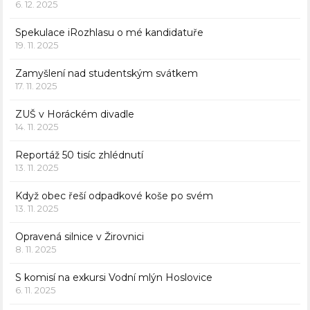
6. 12. 2025
Spekulace iRozhlasu o mé kandidatuře
19. 11. 2025
Zamyšlení nad studentským svátkem
17. 11. 2025
ZUŠ v Horáckém divadle
14. 11. 2025
Reportáž 50 tisíc zhlédnutí
13. 11. 2025
Když obec řeší odpadkové koše po svém
13. 11. 2025
Opravená silnice v Žirovnici
8. 11. 2025
S komisí na exkursi Vodní mlýn Hoslovice
6. 11. 2025