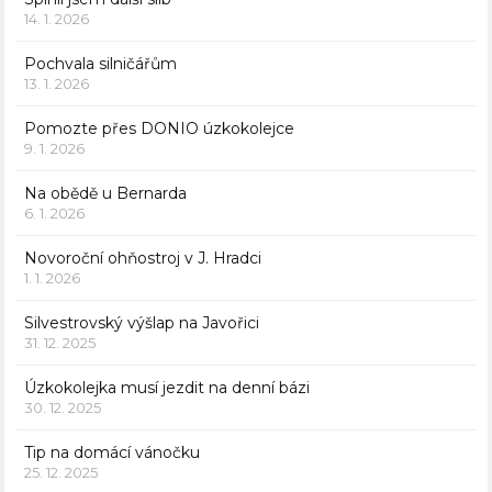
14. 1. 2026
Pochvala silničářům
13. 1. 2026
Pomozte přes DONIO úzkokolejce
9. 1. 2026
Na obědě u Bernarda
6. 1. 2026
Novoroční ohňostroj v J. Hradci
1. 1. 2026
Silvestrovský výšlap na Javořici
31. 12. 2025
Úzkokolejka musí jezdit na denní bázi
30. 12. 2025
Tip na domácí vánočku
25. 12. 2025