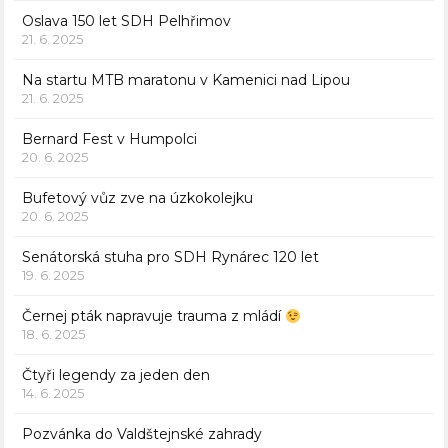
Oslava 150 let SDH Pelhřimov
21. 6. 2025
Na startu MTB maratonu v Kamenici nad Lipou
21. 6. 2025
Bernard Fest v Humpolci
20. 6. 2025
Bufetový vůz zve na úzkokolejku
20. 6. 2025
Senátorská stuha pro SDH Rynárec 120 let
19. 6. 2025
Černej pták napravuje trauma z mládí
18. 6. 2025
Čtyři legendy za jeden den
14. 6. 2025
Pozvánka do Valdštejnské zahrady