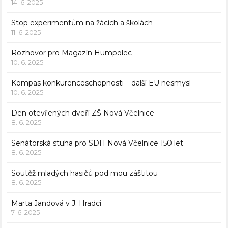
14. 6. 2025
Stop experimentům na žácích a školách
11. 6. 2025
Rozhovor pro Magazín Humpolec
10. 6. 2025
Kompas konkurenceschopnosti – další EU nesmysl
10. 6. 2025
Den otevřených dveří ZŠ Nová Včelnice
8. 6. 2025
Senátorská stuha pro SDH Nová Včelnice 150 let
8. 6. 2025
Soutěž mladých hasičů pod mou záštitou
8. 6. 2025
Marta Jandová v J. Hradci
7. 6. 2025