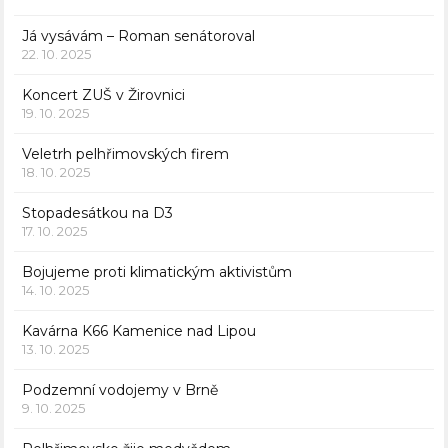
Já vysávám – Roman senátoroval
22. 10. 2025
Koncert ZUŠ v Žirovnici
19. 10. 2025
Veletrh pelhřimovských firem
18. 10. 2025
Stopadesátkou na D3
17. 10. 2025
Bojujeme proti klimatickým aktivistům
14. 10. 2025
Kavárna K66 Kamenice nad Lipou
13. 10. 2025
Podzemní vodojemy v Brně
9. 10. 2025