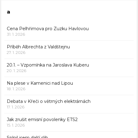
a
Cena Pelhřimova pro Zuzku Havlovou
31. 1. 2026
Příběh Albrechta z Valdštejnu
27. 1. 2026
20.1. – Vzpomínka na Jaroslava Kuberu
20. 1. 2026
Na plese v Kamenici nad Lipou
18. 1. 2026
Debata v Křeči o větrných elektrárnách
17. 1. 2026
Jak zrušit emisní povolenky ETS2
15. 1. 2026
Splnil jsem další slib