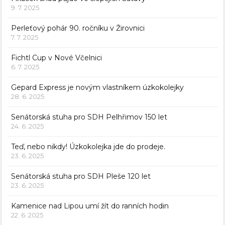
9. 7. 2025
Perleťový pohár 90. ročníku v Žirovnici
7. 7. 2025
Fichtl Cup v Nové Včelnici
6. 7. 2025
Gepard Express je novým vlastníkem úzkokolejky
28. 6. 2025
Senátorská stuha pro SDH Pelhřimov 150 let
24. 6. 2025
Teď, nebo nikdy! Úzkokolejka jde do prodeje.
23. 6. 2025
Senátorská stuha pro SDH Pleše 120 let
23. 6. 2025
Kamenice nad Lipou umí žít do ranních hodin
22. 6. 2025