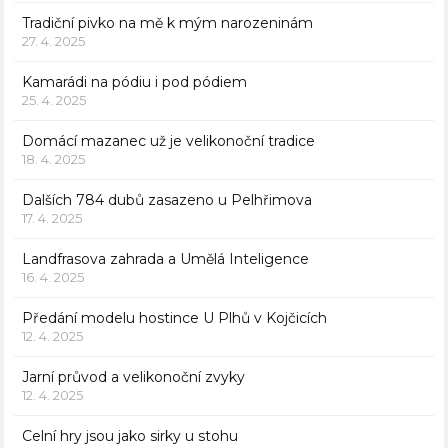
Tradiční pivko na mě k mým narozeninám
27. 4. 2025
Kamarádi na pódiu i pod pódiem
25. 4. 2025
Domácí mazanec už je velikonoční tradice
18. 4. 2025
Dalších 784 dubů zasazeno u Pelhřimova
17. 4. 2025
Landfrasova zahrada a Umělá Inteligence
16. 4. 2025
Předání modelu hostince U Plhů v Kojčicích
12. 4. 2025
Jarní průvod a velikonoční zvyky
12. 4. 2025
Celní hry jsou jako sirky u stohu