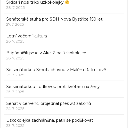
Srdcaři nosí triko úzkokolejky
28. 7. 2025
Senátorská stuha pro SDH Nová Bystřice 150 let
27. 7. 2025
Letní večerní kultura
26. 7. 2025
Brigádničili jsme v Akci Z na úzkokolejce
26. 7. 2025
Se senátorkou Smotlachovou v Malém Ratmírově
25. 7. 2025
Se senátorkou Ludkovou proti kvótám na ženy
25. 7. 2025
Senát v červenci projednal přes 20 zákonů
24. 7. 2025
Úzkokolejka zachráněna, patří se poděkovat
23. 7. 2025