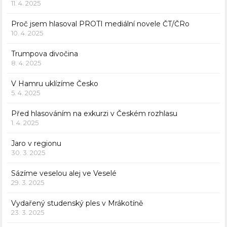
11. 4. 2025
Proč jsem hlasoval PROTI mediální novele ČT/ČRo
10. 4. 2025
Trumpova divočina
8. 4. 2025
V Hamru uklízíme Česko
5. 4. 2025
Před hlasováním na exkurzi v Českém rozhlasu
1. 4. 2025
Jaro v regionu
30. 3. 2025
Sázíme veselou alej ve Veselé
29. 3. 2025
Vydařený studenský ples v Mrákotíně
23. 3. 2025