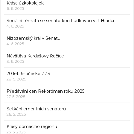
Krása úzkokolejek
6. 6. 2025
Sociální témata se senátorkou Ludkovou v J. Hradci
4. 6. 2025
Nizozemský král v Senátu
4. 6. 2025
Návštěva Kardašovy Řečice
3. 6. 2025
20 let Jihočeské ZZS
28. 5. 2025
Předávání cen Rekordman roku 2025
27. 5. 2025
Setkání emeritních senátorů
26. 5. 2025
Krásy domácího regionu
25. 5. 2025