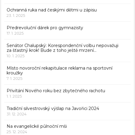
Ochranná ruka nad českými dětmi u zápisu
23. 1. 2025
Předrevoluční dárek pro gymnazisty
17. 1. 2025
Senátor Chalupský: Korespondenční volbu nepovažuji
za šťastný krok! Bude z toho ještě mrzení…
10. 1. 2025
Místo novoroční rekapitulace reklama na sportovní
kroužky
7. 1. 2025
Přivítání Nového roku bez zbytečného rachotu
1. 1. 2025
Tradiční silvestrovský výšlap na Javořici 2024
31. 12. 2024
Na evangelické půlnoční mši
25. 12. 2024