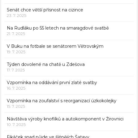
Senát chce větší přísnost na cizince
23. 7. 2025
Na Rudláku po 55 letech na smaragdové svatbě
21. 7. 2025
V Buku na fotbale se senátorem Větrovským
19. 7. 2025
Týden dovolené na chatě u Zdešova
17. 7. 2025
Vzpomínka na oddávání první zlaté svatby
16. 7. 2025
Vzpomínka na zoufalství s reorganizací úzkokolejky
15. 7. 2025
Návštěva výroby knoflíků a autokomponent v Žirovnici
10. 7. 2025
Fikáček snad půjde ve šlépějích Šatavy