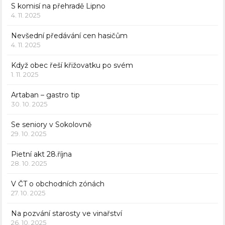
S komisí na přehradě Lipno
4. 11. 2025
Nevšední předávání cen hasičům
4. 11. 2025
Když obec řeší křižovatku po svém
1. 11. 2025
Artaban – gastro tip
30. 10. 2025
Se seniory v Sokolovně
29. 10. 2025
Pietní akt 28.října
28. 10. 2025
V ČT o obchodních zónách
27. 10. 2025
Na pozvání starosty ve vinařství
26. 10. 2025