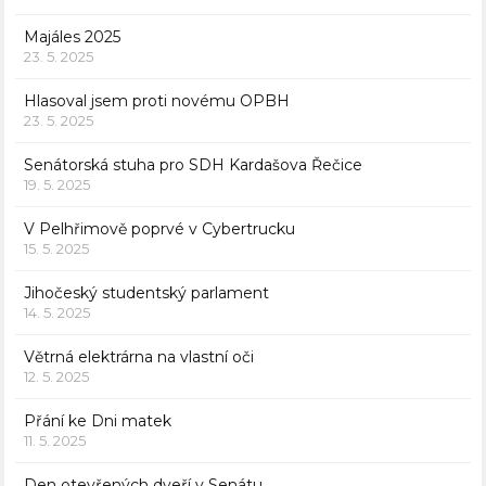
Majáles 2025
23. 5. 2025
Hlasoval jsem proti novému OPBH
23. 5. 2025
Senátorská stuha pro SDH Kardašova Řečice
19. 5. 2025
V Pelhřimově poprvé v Cybertrucku
15. 5. 2025
Jihočeský studentský parlament
14. 5. 2025
Větrná elektrárna na vlastní oči
12. 5. 2025
Přání ke Dni matek
11. 5. 2025
Den otevřených dveří v Senátu