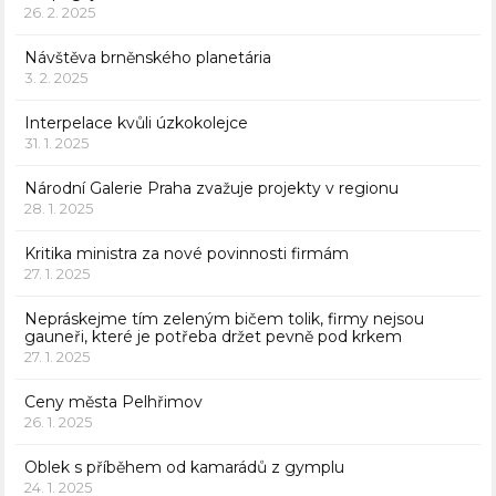
26. 2. 2025
Návštěva brněnského planetária
3. 2. 2025
Interpelace kvůli úzkokolejce
31. 1. 2025
Národní Galerie Praha zvažuje projekty v regionu
28. 1. 2025
Kritika ministra za nové povinnosti firmám
27. 1. 2025
Nepráskejme tím zeleným bičem tolik, firmy nejsou
gauneři, které je potřeba držet pevně pod krkem
27. 1. 2025
Ceny města Pelhřimov
26. 1. 2025
Oblek s příběhem od kamarádů z gymplu
24. 1. 2025