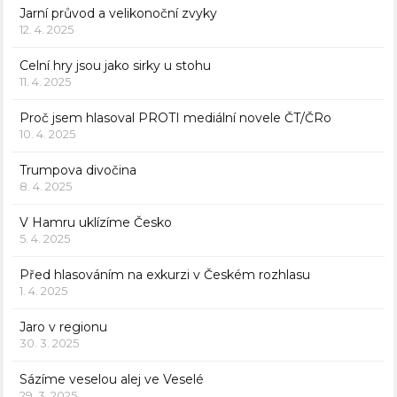
Jarní průvod a velikonoční zvyky
12. 4. 2025
Celní hry jsou jako sirky u stohu
11. 4. 2025
Proč jsem hlasoval PROTI mediální novele ČT/ČRo
10. 4. 2025
Trumpova divočina
8. 4. 2025
V Hamru uklízíme Česko
5. 4. 2025
Před hlasováním na exkurzi v Českém rozhlasu
1. 4. 2025
Jaro v regionu
30. 3. 2025
Sázíme veselou alej ve Veselé
29. 3. 2025