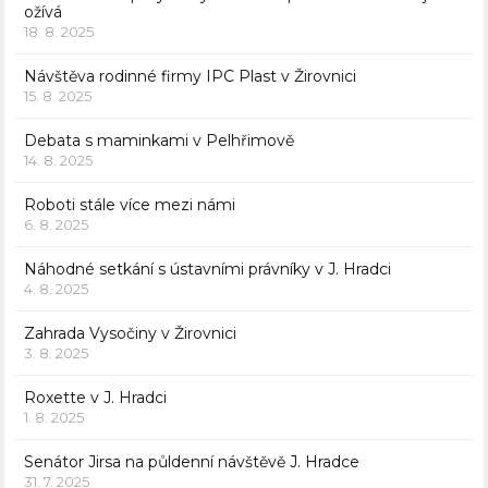
ožívá
18. 8. 2025
Návštěva rodinné firmy IPC Plast v Žirovnici
15. 8. 2025
Debata s maminkami v Pelhřimově
14. 8. 2025
Roboti stále více mezi námi
6. 8. 2025
Náhodné setkání s ústavními právníky v J. Hradci
4. 8. 2025
Zahrada Vysočiny v Žirovnici
3. 8. 2025
Roxette v J. Hradci
1. 8. 2025
Senátor Jirsa na půldenní návštěvě J. Hradce
31. 7. 2025