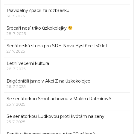
Pravidelný špacír za rozbřesku
31. 7. 2025
Srdcaři nosí triko úzkokolejky
28. 7. 2025
Senátorská stuha pro SDH Nová Bystřice 150 let
27. 7. 2025
Letní večerní kultura
26. 7. 2025
Brigádničili jsme v Akci Z na úzkokolejce
26. 7. 2025
Se senátorkou Smotlachovou v Malém Ratmírově
25. 7. 2025
Se senátorkou Ludkovou proti kvótám na ženy
25. 7. 2025