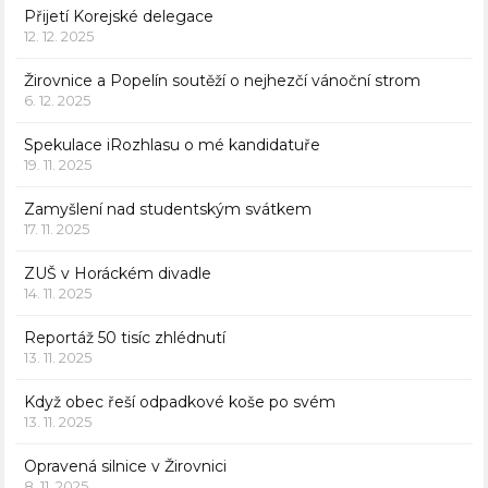
Přijetí Korejské delegace
12. 12. 2025
Žirovnice a Popelín soutěží o nejhezčí vánoční strom
6. 12. 2025
Spekulace iRozhlasu o mé kandidatuře
19. 11. 2025
Zamyšlení nad studentským svátkem
17. 11. 2025
ZUŠ v Horáckém divadle
14. 11. 2025
Reportáž 50 tisíc zhlédnutí
13. 11. 2025
Když obec řeší odpadkové koše po svém
13. 11. 2025
Opravená silnice v Žirovnici
8. 11. 2025