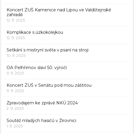
Koncert ZUŠ Kamenice nad Lipou ve Valdštejnské
zahradě
12. 9. 2025
Komplikace s úzkokolejkou
12. 9. 2025
Setkání s mistryní světa v psaní na stroji
10. 9. 2025
OA Pelhřimov slaví 50. výročí
9. 9. 2025
Koncert ZUŠ v Senátu pod mou záštitou
9. 9. 2025
Zpravodajem ke zprávě NKÚ 2024
2. 9. 2025
Soutěž mladých hasičů v Žirovnici
1. 9. 2025