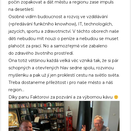
počin zopakovat a dát městu a regionu zase impuls
na desetiletí.
Osobně vidím budoucnost a rozvoj ve vzdělávání
(=předávání funkčního knowhow), IT, technologiích,
jazycích, sportu a zdravotnictví. V těchto oborech naše
děti nebudou mít nouzi o peníze a nebudou se muset
plahočit za prací. No a samozřejmě vše zabaleno
do zdravého životního prostředí.
Ona totiž většinou každá velká věc vzniká tak, že si pár
schopných a otevřených hlav sedne spolu, rozvinou
myšlenku a pak už jí jen proklestí cestu na světlo světa.
Třeba dostaneme příležitost i pro naše město a náš
region…
Díky panu Faktorovi za pozvání a za výbornou kávu