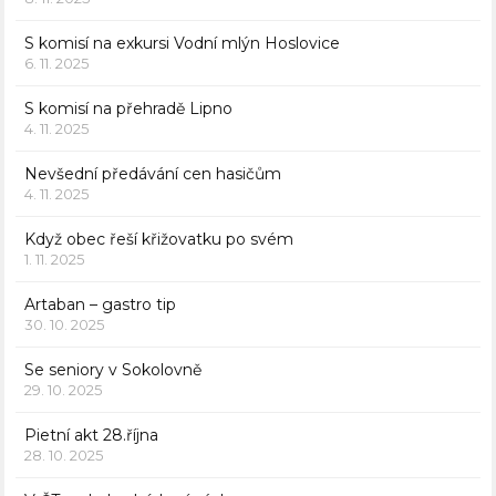
S komisí na exkursi Vodní mlýn Hoslovice
6. 11. 2025
S komisí na přehradě Lipno
4. 11. 2025
Nevšední předávání cen hasičům
4. 11. 2025
Když obec řeší křižovatku po svém
1. 11. 2025
Artaban – gastro tip
30. 10. 2025
Se seniory v Sokolovně
29. 10. 2025
Pietní akt 28.října
28. 10. 2025