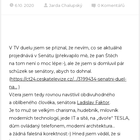
6.10. 2020
Jarda Chalupský
0 Komentářů
V TV duelu jsem se přiznal, že nevím, co se aktuálně
projednává v Senátu (překvapilo mě, že pan Štěch
na tom není o moc lépe:-), ale že jsem si domluvil pár
schůzek se senátory, abych to dohnal.
(
https://ct24.ceskatelevize.cz/…/3199434-senatni-duel-
na…
)
Včera jsem tedy rovnou navštívil obdivuhodného
a oblíbeného člověka, senátora
Ladislav Faktor
.
Je to muž se velkým charisma, hudebník, milovník
moderních technologií, jede IT a sítě, na „dvoře“ TESLA,
dům ovládaný telefonem, moderní architektura…
a žádná falešná korektnost:-) Hned jsem věděl, že si