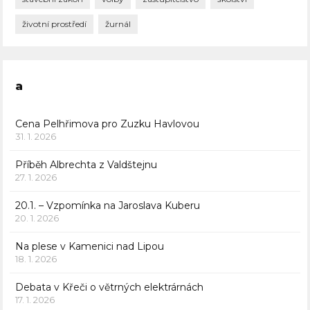
životní prostředí
žurnál
a
Cena Pelhřimova pro Zuzku Havlovou
31. 1. 2026
Příběh Albrechta z Valdštejnu
27. 1. 2026
20.1. – Vzpomínka na Jaroslava Kuberu
20. 1. 2026
Na plese v Kamenici nad Lipou
18. 1. 2026
Debata v Křeči o větrných elektrárnách
17. 1. 2026