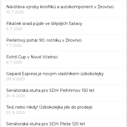
Návštěva výroby knoflíků a autokomponent v Žirovnici
10. 7. 2025
Fikáček snad půjde ve šlépějích Šatavy
9. 7. 2025
Perleťový pohár 90. ročníku v Žirovnici
7. 7. 2025
Fichtl Cup v Nové Včelnici
6. 7. 2025
Gepard Express je novým vlastníkem úzkokolejky
28. 6. 2025
Senátorská stuha pro SDH Pelhřimov 150 let
24. 6. 2025
Teď, nebo nikdy! Úzkokolejka jde do prodeje.
23. 6. 2025
Senátorská stuha pro SDH Pleše 120 let