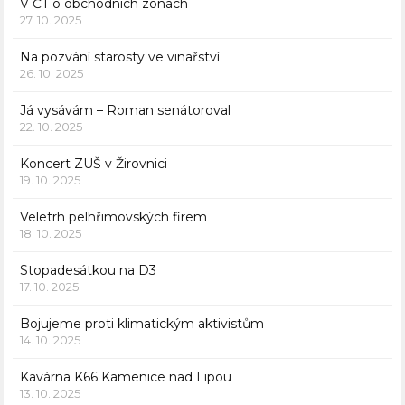
V ČT o obchodních zónách
27. 10. 2025
Na pozvání starosty ve vinařství
26. 10. 2025
Já vysávám – Roman senátoroval
22. 10. 2025
Koncert ZUŠ v Žirovnici
19. 10. 2025
Veletrh pelhřimovských firem
18. 10. 2025
Stopadesátkou na D3
17. 10. 2025
Bojujeme proti klimatickým aktivistům
14. 10. 2025
Kavárna K66 Kamenice nad Lipou
13. 10. 2025