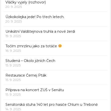
Vláčky vyjely (rozhovor)
20. 9. 2025
Úzkokolejka jede! Po třech letech.
20. 9. 2025
Unikátní Valdštejnova truhla a nové žerdi
19. 9. 2025
Točím zmrzlinu jako za totáče
16. 9. 2025
Studená – Okolo jižních Čech
15. 9. 2025
Restaurace Černej Pták
15. 9. 2025
Příprava na koncert ZUŠ v Senátu
15. 9. 2025
Senátorská stuha 140 let pro hasiče Chlum u Třeboně
14. 9. 2025