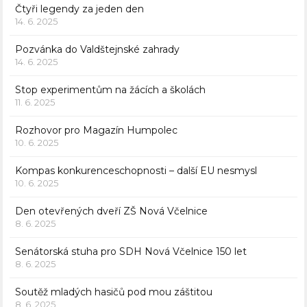
Čtyři legendy za jeden den
14. 6. 2025
Pozvánka do Valdštejnské zahrady
14. 6. 2025
Stop experimentům na žácích a školách
11. 6. 2025
Rozhovor pro Magazín Humpolec
10. 6. 2025
Kompas konkurenceschopnosti – další EU nesmysl
10. 6. 2025
Den otevřených dveří ZŠ Nová Včelnice
8. 6. 2025
Senátorská stuha pro SDH Nová Včelnice 150 let
8. 6. 2025
Soutěž mladých hasičů pod mou záštitou
8. 6. 2025