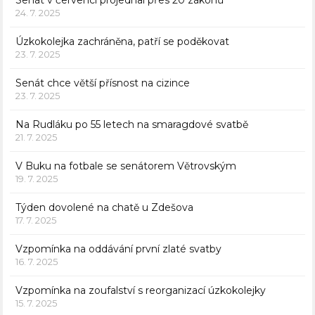
Senát v červenci projednal přes 20 zákonů
24. 7. 2025
Úzkokolejka zachráněna, patří se poděkovat
23. 7. 2025
Senát chce větší přísnost na cizince
23. 7. 2025
Na Rudláku po 55 letech na smaragdové svatbě
21. 7. 2025
V Buku na fotbale se senátorem Větrovským
19. 7. 2025
Týden dovolené na chatě u Zdešova
17. 7. 2025
Vzpomínka na oddávání první zlaté svatby
16. 7. 2025
Vzpomínka na zoufalství s reorganizací úzkokolejky
15. 7. 2025