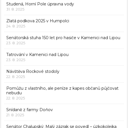
Studená, Horní Pole úpravna vody
31. 8. 2025
Zlatá podkova 2025 v Humpolci
24. 8. 2025
Senátorská stuha 150 let pro hasiče v Kamenici nad Lipou
23. 8. 2025
Tatrování v Kamenici nad Lipou
23. 8. 2025
Návštěva Rockové stodoly
22. 8. 2025
Pomůžu z vlastního, ale peníze z kapes občanů půjčovat
nebudu
22. 8. 2025
Snídaně z farmy Doňov
21. 8. 2025
Senátor Chalupský: Malý zázrak se povedl – úzkokolejka