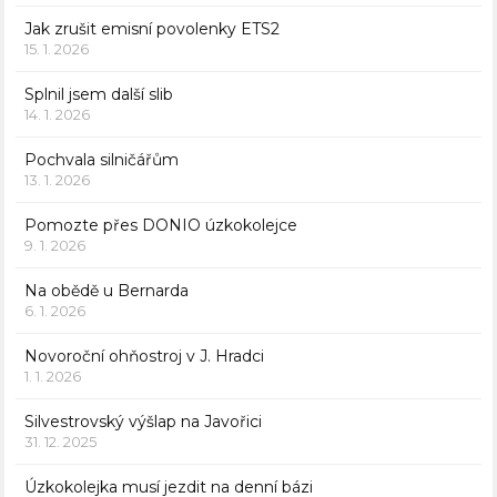
Jak zrušit emisní povolenky ETS2
15. 1. 2026
Splnil jsem další slib
14. 1. 2026
Pochvala silničářům
13. 1. 2026
Pomozte přes DONIO úzkokolejce
9. 1. 2026
Na obědě u Bernarda
6. 1. 2026
Novoroční ohňostroj v J. Hradci
1. 1. 2026
Silvestrovský výšlap na Javořici
31. 12. 2025
Úzkokolejka musí jezdit na denní bázi