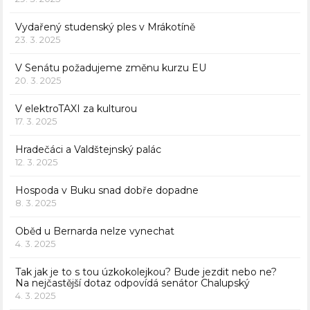
Vydařený studenský ples v Mrákotíně
23. 3. 2025
V Senátu požadujeme změnu kurzu EU
20. 3. 2025
V elektroTAXI za kulturou
17. 3. 2025
Hradečáci a Valdštejnský palác
12. 3. 2025
Hospoda v Buku snad dobře dopadne
8. 3. 2025
Oběd u Bernarda nelze vynechat
4. 3. 2025
Tak jak je to s tou úzkokolejkou? Bude jezdit nebo ne?
Na nejčastější dotaz odpovídá senátor Chalupský
4. 3. 2025