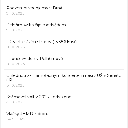
Podzemní vodojemy v Brně
9. 10. 2025
Pelhřimovsko žije medvědem
9. 10. 2025
Už 5 letá sázím stromy (15.386 kusů)
8. 10. 2025
Papučový den v Pelhřimově
8. 10. 2025
Ohlednutí za mimořádným koncertem naší ZUŠ v Senátu
ČR.
6. 10. 2025
Sněmovní volby 2025 – odvoleno
4. 10. 2025
Vláčky JHMD z dronu
24. 9. 2025