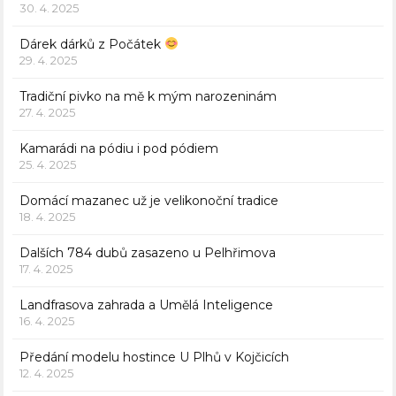
30. 4. 2025
Dárek dárků z Počátek
29. 4. 2025
Tradiční pivko na mě k mým narozeninám
27. 4. 2025
Kamarádi na pódiu i pod pódiem
25. 4. 2025
Domácí mazanec už je velikonoční tradice
18. 4. 2025
Dalších 784 dubů zasazeno u Pelhřimova
17. 4. 2025
Landfrasova zahrada a Umělá Inteligence
16. 4. 2025
Předání modelu hostince U Plhů v Kojčicích
12. 4. 2025