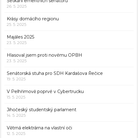
Setkání emeritních senátorů
26. 5. 2025
Krásy domácího regionu
25. 5. 2025
Majáles 2025
23. 5. 2025
Hlasoval jsem proti novému OPBH
23. 5. 2025
Senátorská stuha pro SDH Kardašova Řečice
19. 5. 2025
V Pelhřimově poprvé v Cybertrucku
15. 5. 2025
Jihočeský studentský parlament
14. 5. 2025
Větrná elektrárna na vlastní oči
12. 5. 2025