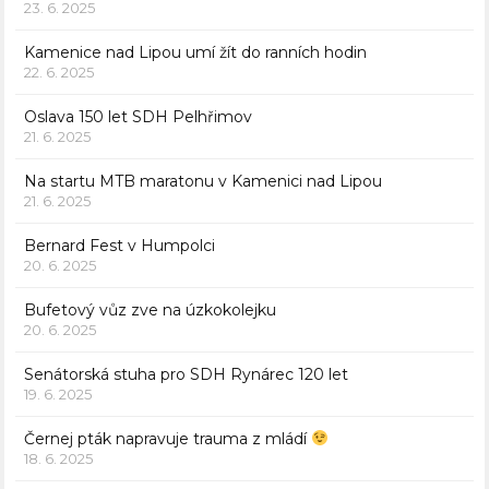
23. 6. 2025
Kamenice nad Lipou umí žít do ranních hodin
22. 6. 2025
Oslava 150 let SDH Pelhřimov
21. 6. 2025
Na startu MTB maratonu v Kamenici nad Lipou
21. 6. 2025
Bernard Fest v Humpolci
20. 6. 2025
Bufetový vůz zve na úzkokolejku
20. 6. 2025
Senátorská stuha pro SDH Rynárec 120 let
19. 6. 2025
Černej pták napravuje trauma z mládí
18. 6. 2025