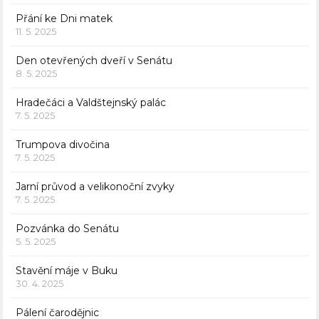
Přání ke Dni matek
11. 5. 2025
Den otevřených dveří v Senátu
8. 5. 2025
Hradečáci a Valdštejnský palác
7. 5. 2025
Trumpova divočina
7. 5. 2025
Jarní průvod a velikonoční zvyky
7. 5. 2025
Pozvánka do Senátu
5. 5. 2025
Stavění máje v Buku
30. 4. 2025
Pálení čarodějnic