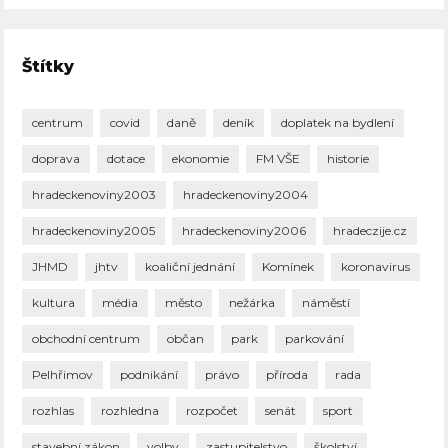
Štítky
centrum
covid
daně
deník
doplatek na bydlení
doprava
dotace
ekonomie
FM VŠE
historie
hradeckenoviny2003
hradeckenoviny2004
hradeckenoviny2005
hradeckenoviny2006
hradeczije.cz
JHMD
jhtv
koaliční jednání
Komínek
koronavirus
kultura
média
město
nežárka
náměstí
obchodní centrum
občan
park
parkování
Pelhřimov
podnikání
právo
příroda
rada
rozhlas
rozhledna
rozpočet
senát
sport
stavební zákon
volby
zastupitelstvo
školství