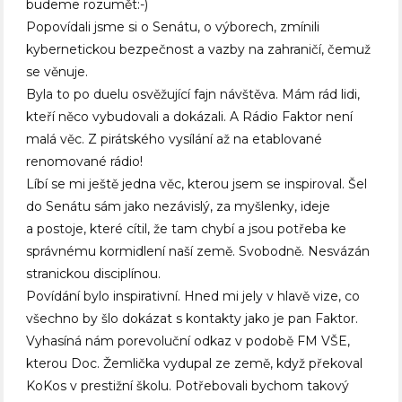
budeme rozumět:-)
Popovídali jsme si o Senátu, o výborech, zmínili
kybernetickou bezpečnost a vazby na zahraničí, čemuž
se věnuje.
Byla to po duelu osvěžující fajn návštěva. Mám rád lidi,
kteří něco vybudovali a dokázali. A Rádio Faktor není
malá věc. Z pirátského vysílání až na etablované
renomované rádio!
Líbí se mi ještě jedna věc, kterou jsem se inspiroval. Šel
do Senátu sám jako nezávislý, za myšlenky, ideje
a postoje, které cítil, že tam chybí a jsou potřeba ke
správnému kormidlení naší země. Svobodně. Nesvázán
stranickou disciplínou.
Povídání bylo inspirativní. Hned mi jely v hlavě vize, co
všechno by šlo dokázat s kontakty jako je pan Faktor.
Vyhasíná nám porevoluční odkaz v podobě FM VŠE,
kterou Doc. Žemlička vydupal ze země, když překoval
KoKos v prestižní školu. Potřebovali bychom takový